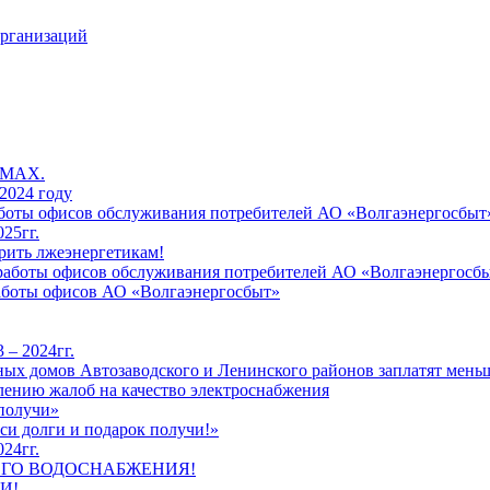
организаций
 MAX.
2024 году
работы офисов обслуживания потребителей АО «Волгаэнергосбыт
25гг.
рить лжеэнергетикам!
к работы офисов обслуживания потребителей АО «Волгаэнергосб
работы офисов АО «Волгаэнергосбыт»
 – 2024гг.
ых домов Автозаводского и Ленинского районов заплатят меньш
лению жалоб на качество электроснабжения
 получи»
си долги и подарок получи!»
24гг.
ЕГО ВОДОСНАБЖЕНИЯ!
И!