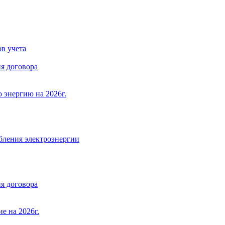
в учета
я договора
 энергию на 2026г.
бления электроэнергии
я договора
е на 2026г.