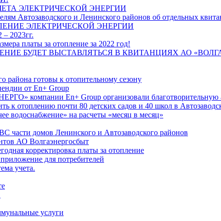
ЧЕТА ЭЛЕКТРИЧЕСКОЙ ЭНЕРГИИ
лям Автозаводского и Ленинского районов об отдельных квитан
ЛЕНИЕ ЭЛЕКТРИЧЕСКОЙ ЭНЕРГИИ
 – 2023гг.
ера платы за отопление за 2022 год!
ПЛЕНИЕ БУДЕТ ВЫСТАВЛЯТЬСЯ В КВИТАНЦИЯХ АО «ВОЛ
о района готовы к отопительному сезону
ендии от En+ Group
РГО» компании En+ Group организовали благотворительную а
ть к отоплению почти 80 детских садов и 40 школ в Автозавод
ее водоснабжение» на расчеты «месяц в месяц»
ВС части домов Ленинского и Автозаводского районов
нтов АО Волгаэнергосбыт
годная корректировка платы за отопление
 приложение для потребителей
ема учета.
те
"
оммунальные услуги