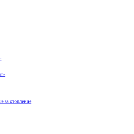
»
ыт»
е за отопление