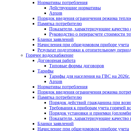
Нормативы потребления
Действующие нормативы
Архив
Порядок введения ограничения режима тепл
Памятка потребителю
Показатели, характеризующие качество
Руководство о перерасчете стоимости т
Бланки заявлений
Начисления при общедомовом приборе учета
Результат подготовки к отопительному перио
Горячее водоснабжение
Договорная работа
Типовые формы договоров
Тарифы
Тарифы для населения на ГВС на 2026г.
Архив
Нормативы потребления
Порядок введения ограничения режима потре
Памятка потребителю
Порядок действий гражданина при возн
Требования к приборам учета горячей в
Порядок установки и приемки (опломби
Показатели, характеризующие качество
Бланки заявлений
Начисление при общедомовом приборе учета