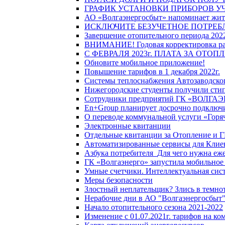
ГРАФИК УСТАНОВКИ ПРИБОРОВ У
АО «Волгаэнергосбыт» напоминает жите
ИСКЛЮЧИТЕ БЕЗУЧЕТНОЕ ПОТРЕБ
Завершение отопительного периода 2022
ВНИМАНИЕ! Годовая корректировка разм
С ФЕВРАЛЯ 2023г. ПЛАТА ЗА ОТО
Обновите мобильное приложение!
Повышение тарифов в 1 декабря 2022г.
Системы теплоснабжения Автозаводског
Нижегородские студенты получили стип
Сотрудники предприятий ГК «ВОЛГАЭНЕ
En+Group планирует досрочно подключи
О переводе коммунальной услуги «Горяч
Электронные квитанции
Отдельные квитанции за Отопление и Г
Автоматизированные сервисы для Клие
Азбука потребителя_Для чего нужна еже
ГК «Волгаэнерго» запустила мобильное
Умные счетчики. Интеллектуальная сист
Меры безопасности
Злостный неплательщик? Злись в темно
Нерабочие дни в АО "Волгаэнергосбыт
Начало отопительного сезона 2021-2022
Изменение с 01.07.2021г. тарифов на к