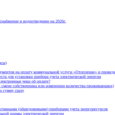
снабжение и водоотведение на 2026г.
осы)
ументов на оплату коммунальной услуги «Отопление» и проведе
ста для установки прибора учета электрической энергии
лектронные чеки об оплате?
ри смене собственника или изменении количества проживающих)
ю сумму сразу
ктивными (общедомовыми) приборами учета энергоресурсов
льной нормы электрической энергии