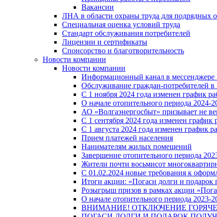
Вакансии
ЛНА в области охраны труда для подрядных 
Специальная оценка условий труда
Стандарт обслуживания потребителей
Лицензии и сертификаты
Спонсорство и благотворительность
Новости компании
Новости компании
Информационный канал в мессенджере
Обслуживание граждан-потребителей в 
С 1 ноября 2024 года изменен график 
О начале отопительного периода 2024-20
АО «Волгаэнергосбыт» призывает не ве
С 1 сентября 2024 года изменен графи
С 1 августа 2024 года изменен график 
Прием платежей населения
Нанимателям жилых помещений
Завершение отопительного периода 2023
Жители почти восьмисот многоквартирн
С 01.02.2024 новые требования к оформ
Итоги акции: «Погаси долги и подарок
Розыгрыш призов в рамках акции «Пога
О начале отопительного периода 2023-20
ВНИМАНИЕ! ОТКЛЮЧЕНИЕ ГОРЯЧ
ПОГАСИ ДОЛГИ И ПОДАРОК ПОЛУЧ