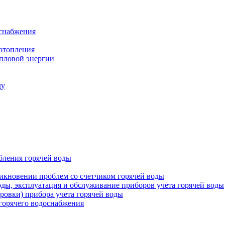
оснабжения
 отопления
епловой энергии
ду
бления горячей воды
икновении проблем со счетчиком горячей воды
оды, эксплуатация и обслуживание приборов учета горячей воды
ровки) прибора учета горячей воды
 горячего водоснабжения