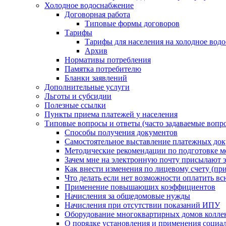
Холодное водоснабжение
Договорная работа
Типовые формы договоров
Тарифы
Тарифы для населения на холодное водо
Архив
Нормативы потребления
Памятка потребителю
Бланки заявлений
Дополнительные услуги
Льготы и субсидии
Полезные ссылки
Пункты приема платежей у населения
Типовые вопросы и ответы (часто задаваемые вопр
Способы получения документов
Самостоятельное выставление платежных док
Методические рекомендации по подготовке ме
Зачем мне на электронную почту присылают э
Как внести изменения по лицевому счету (п
Что делать если нет возможности оплатить вс
Применение повышающих коэффициентов
Начисления за общедомовые нужды
Начисления при отсутствии показаний ИПУ
Оборудование многоквартирных домов колле
О порядке установления и применения социа