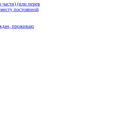
 части) (или перев
 месту постоянной
раждан, проживаю