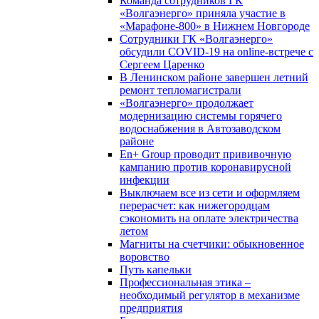
Команда сотрудников ГК
«Волгаэнерго» приняла участие в
«Марафоне-800» в Нижнем Новгороде
Сотрудники ГК «Волгаэнерго»
обсудили COVID-19 на online-встрече с
Сергеем Царенко
В Ленинском районе завершен летний
ремонт тепломагистрали
«Волгаэнерго» продолжает
модернизацию системы горячего
водоснабжения в Автозаводском
районе
En+ Group проводит прививочную
кампанию против коронавирусной
инфекции
Выключаем все из сети и оформляем
перерасчет: как нижегородцам
сэкономить на оплате электричества
летом
Магниты на счетчики: обыкновенное
воровство
Путь капельки
Профессиональная этика –
необходимый регулятор в механизме
предприятия