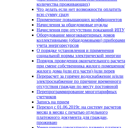
количества проживающих)
Что делать если нет возможности оплатить
всю сумму сразу
Применение повышающих коэффициентов
Начисления за общедомовые нужды
Начисления при отсутствии показаний ИПУ
Оборудование многоквартирных домов
коллективными (общедомовыми) приборами
учета энергоресурсов
О порядке установления и применения
социальной нормы электрической энергии
Порядок проведения окончательного расчета
при смене собственника жилого помещения/
жилого дома (или его части) (или перев
Перерасчет за горячее водоснабжение и/или
электроснабжение по причине временного
отсутствия граждан по месту постоянной
Перепрограммирование многотарифных
счетчиков
Запись на прием
Переход с 01.06.2019г. на систему расчетов
месяц в месяц с печатью отдельного
платежного документа для граждан,
проживаю
Уменьшение совокупного размера платежа