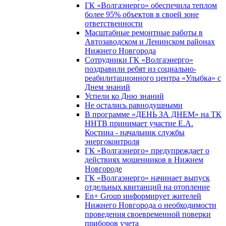
ГК «Волгаэнерго» обеспечила теплом
более 95% объектов в своей зоне
ответственности
Масштабные ремонтные работы в
Автозаводском и Ленинском районах
Нижнего Новгорода
Сотрудники ГК «Волгаэнерго»
поздравили ребят из социально-
реабилитационного центра «Улыбка» с
Днем знаний
Успели ко Дню знаний
Не остались равнодушными
В программе «ДЕНЬ ЗА ДНЕМ» на ТК
ННТВ принимает участие Е.А.
Костина - начальник службы
энергоконтроля
ГК «Волгаэнерго» предупреждает о
действиях мошенников в Нижнем
Новгороде
ГК «Волгаэнерго» начинает выпуск
отдельных квитанций на отопление
En+ Group информирует жителей
Нижнего Новгорода о необходимости
проведения своевременной поверки
приборов учета