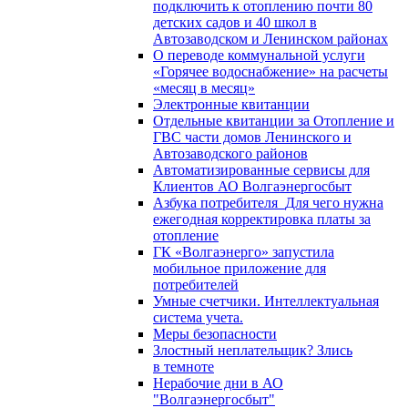
подключить к отоплению почти 80
детских садов и 40 школ в
Автозаводском и Ленинском районах
О переводе коммунальной услуги
«Горячее водоснабжение» на расчеты
«месяц в месяц»
Электронные квитанции
Отдельные квитанции за Отопление и
ГВС части домов Ленинского и
Автозаводского районов
Автоматизированные сервисы для
Клиентов АО Волгаэнергосбыт
Азбука потребителя_Для чего нужна
ежегодная корректировка платы за
отопление
ГК «Волгаэнерго» запустила
мобильное приложение для
потребителей
Умные счетчики. Интеллектуальная
система учета.
Меры безопасности
Злостный неплательщик? Злись
в темноте
Нерабочие дни в АО
"Волгаэнергосбыт"