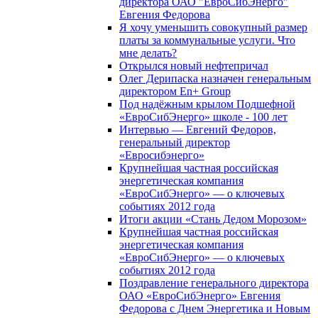
директора ОАО "ЕвроСибЭнерго"
Евгения Федорова
Я хочу уменьшить совокупный размер
платы за коммунальные услуги. Что
мне делать?
Открылся новый нефтепричал
Олег Дерипаска назначен генеральным
директором En+ Group
Под надёжным крылом Подшефной
«ЕвроСибЭнерго» школе - 100 лет
Интервью — Евгений Федоров,
генеральный директор
«Евросибэнерго»
Крупнейшая частная российская
энергетическая компания
«ЕвроСибЭнерго» — о ключевых
событиях 2012 года
Итоги акции «Стань Дедом Морозом»
Крупнейшая частная российская
энергетическая компания
«ЕвроСибЭнерго» — о ключевых
событиях 2012 года
Поздравление генерального директора
ОАО «ЕвроСибЭнерго» Евгения
Федорова с Днем Энергетика и Новым