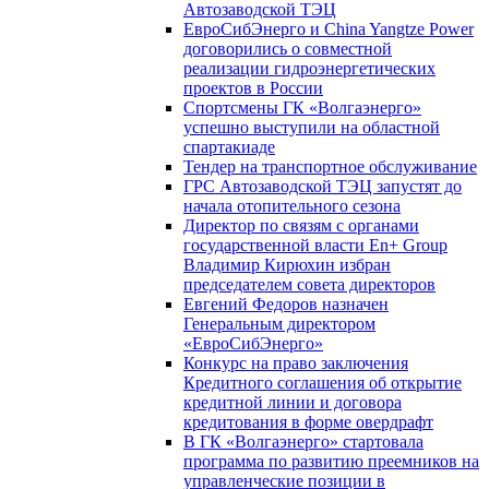
Автозаводской ТЭЦ
ЕвроСибЭнерго и China Yangtze Power
договорились о совместной
реализации гидроэнергетических
проектов в России
Спортсмены ГК «Волгаэнерго»
успешно выступили на областной
спартакиаде
Тендер на транспортное обслуживание
ГРС Автозаводской ТЭЦ запустят до
начала отопительного сезона
Директор по связям с органами
государственной власти En+ Group
Владимир Кирюхин избран
председателем совета директоров
Евгений Федоров назначен
Генеральным директором
«ЕвроСибЭнерго»
Конкурс на право заключения
Кредитного соглашения об открытие
кредитной линии и договора
кредитования в форме овердрафт
В ГК «Волгаэнерго» стартовала
программа по развитию преемников на
управленческие позиции в