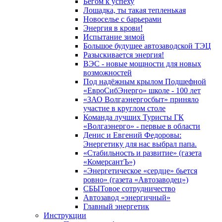
Бегом к успеху
Лошадка, ты такая тепленькая
Новоселье с барьерами
Энергия в крови!
Испытание зимой
Большое будущее автозаводской ТЭЦ
Разыскивается энергия!
ВЭС - новые мощности для новых
возможностей
Под надёжным крылом Подшефной
«ЕвроСибЭнерго» школе - 100 лет
«ЗАО Волгаэнергосбыт» приняло
участие в круглом столе
Команда лучших Туристы ГК
«Волгаэнерго» - первые в области
Денис и Евгений Федоровы:
Энергетику для нас выбрал папа.
«Стабильность и развитие» (газета
«КомерсантЪ»)
«Энергетическое «сердце» бьется
ровно» (газета «Автозаводец»)
СБЫТовое сотрудничество
Автозавод «энергичный»
Главный энергетик
Инструкции