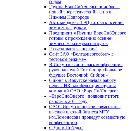
годом
Группа ЕвроСибЭнерго приобрела
новый энергетический актив в
Нижнем Новгороде
Автозаводская ТЭЦ готова к осенне-
зимним нагрузкам.
Предприятия Группы ЕвроСибЭнерго
готовы к прохождению осенне-
зимнего максимума нагрузок
Разыскивается энергия!
Сайт ЗАО «Волгаэнергосбыт» в
тестовом режиме»
В Иркутске состоялась конференция
руководителей En+ Group «Большое
будущее Восточной Сибири»
6 июня в Иркутске начала работу
первая HR–конференция Группы
компаний ОАО «ЕвроСибЭнерго»
«ЕвроСибЭнерго» подводит итоги
работы в 2011 году
ОАО «Иркутскэнерго» совместно с
высшей школой бизнеса МГУ
им.Ломоносова проведут совместную
конференцию
С Днем Победы!