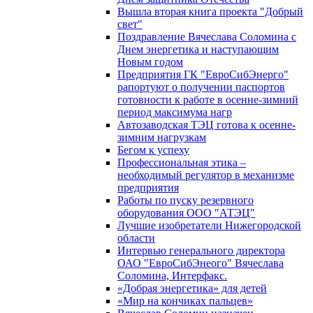
Вышла вторая книга проекта "Добрый
свет"
Поздравление Вячеслава Соломина с
Днем энергетика и наступающим
Новым годом
Предприятия ГК "ЕвроСибЭнерго"
рапортуют о получении паспортов
готовности к работе в осенне-зимний
период максимума нагр
Автозаводская ТЭЦ готова к осенне-
зимним нагрузкам
Бегом к успеху
Профессиональная этика –
необходимый регулятор в механизме
предприятия
Работы по пуску резервного
оборудования ООО "АТЭЦ"
Лучшие изобретатели Нижегородской
области
Интервью генерального директора
ОАО "ЕвроСибЭнеого" Вячеслава
Соломина, Интерфакс.
«Добрая энергетика» для детей
«Мир на кончиках пальцев»