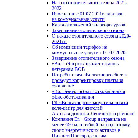
Начало отопительного сезона 2021-
2022
Изменение с 01.07.2021г. тарифов
на коммунальные услуги
Карта отключений энергоресурсов
Завершение отопительного сезона
О начале отопительного сезона 2020-
2021гг.
Об изменении тарифов на
коммунальные услуги с 01.07.2020г.
Завершение отопительного сезона
«ВолгаЭнерго» окажет помощь
ветеранам ВОВ
Потребителям «Волгаэнергосбыта»
проведут корректировку платы за
отопление
«Волгаэнергосбыт» открыл новый
офис обслуживания
ГК «Волгаэнерго» запустила новый
колл-центр для жителей
Автозаводского и Ленинского районов
Компания En+ Group направила не
менее 660 млн рублей на подготовку
своих энергетических активов в
Нижнем Новгороде к зим