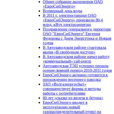
Общее собрание акционеров ОАО
«ЕвроСибЭнерго»
Всемирный день воды
В 2011 г. электростанции ОАО
«ЕвроСибЭнерго» произвели 80,4
млрд. кВтч электроэнергии
Поздравление генерального директора
ОАО "ЕвроСибЭнерго" Евгения
Федорова с Днем Энергетика и Новым
годом
В Автозаводском районе стартовала
акция «В свободном доступе»
В Автозаводском районе начал работу
«коммунальный» call-центр
Автозаводская ТЭЦ успешно прошла
осенне-зимний период 2010-2011 годов
ЕвроСибЭнерго активно готовится к
прохождению весеннего паводка
ЗАО «Волгаэнергосбыт»
совершенствует формы и методы
работы с потребителями
80 лет «сказке из железа и бетона»
ЕвроСибЭнерго вводит в
эксплуатацию новый
газораспределительный пункт на