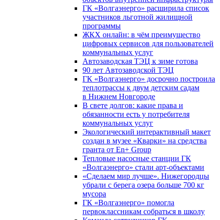
ГК «Волгаэнерго» расширила список
участников льготной жилищной
программы
ЖКХ онлайн: в чём преимущество
цифровых сервисов для пользователей
коммунальных услуг
Автозаводская ТЭЦ к зиме готова
90 лет Автозаводской ТЭЦ
ГК «Волгаэнерго» досрочно построила
теплотрассы к двум детским садам
в Нижнем Новгороде
В свете долгов: какие права и
обязанности есть у потребителя
коммунальных услуг
Экологический интерактивный макет
создан в музее «Кварки» на средства
гранта от En+ Group
Тепловые насосные станции ГК
«Волгаэнерго» стали арт-объектами
«Сделаем мир лучше». Нижегородцы
убрали с берега озера больше 700 кг
мусора
ГК «Волгаэнерго» помогла
первоклассникам собраться в школу