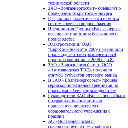
технической области
ЗАО «Волгаэнергосбыт» объявляет о
проведении открытого конкурса
График профилактического ремонта
систем горячего водоснабжения
Предприятия Группы «Волгаэнерго»
осваивают принципы бережливого
производства
Электростанции ОАО
"ЕвроСибЭнерго" в 2009 г увеличили
производство электроэнергии на 4
проц по сравнению с 2008 г до 82,
ЗАО «Волгаэнергосбыт» и ООО
«Автозаводская ТЭЦ» получили
статусы субъектов оптового рынка
В ЗАО «Волгаэнергосбыт» прошла
серия корпоративных тренингов по
программе «Генерация лидерства»
Руководители ЗАО «Волгаэнергосбыт»
поздравили воспитанников
подшефного дошкольного
образовательного учреждения с
праздни
АО «Волгаэнергосбыт»
совершенствует формы работы с