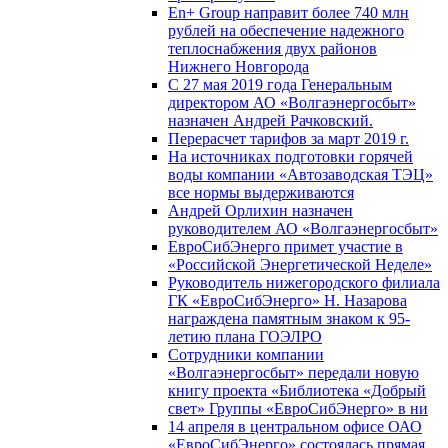
En+ Group направит более 740 млн
рублей на обеспечение надежного
теплоснабжения двух районов
Нижнего Новгорода
С 27 мая 2019 года Генеральным
директором АО «Волгаэнергосбыт»
назначен Андрей Рачковский.
Перерасчет тарифов за март 2019 г.
На источниках подготовки горячей
воды компании «Автозаводская ТЭЦ»
все нормы выдерживаются
Андрей Орлихин назначен
руководителем АО «Волгаэнергосбыт»
ЕвроСибЭнерго примет участие в
«Российской Энергетической Неделе»
Руководитель нижегородского филиала
ГК «ЕвроСибЭнерго» Н. Назарова
награждена памятным знаком к 95-
летию плана ГОЭЛРО
Сотрудники компании
«Волгаэнергосбыт» передали новую
книгу проекта «Библиотека «Добрый
свет» Группы «ЕвроСибЭнерго» в ни
14 апреля в центральном офисе ОАО
«ЕвроСибЭнерго» состоялась прямая