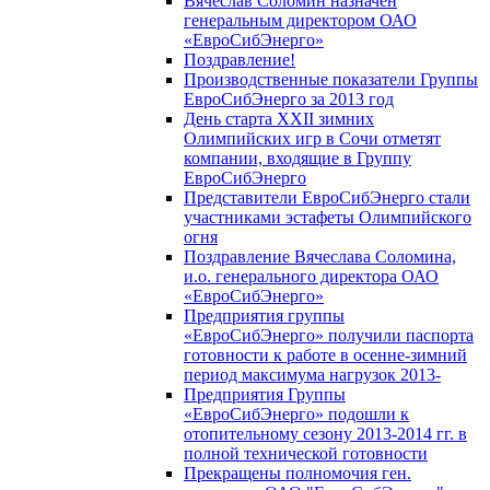
Вячеслав Соломин назначен
генеральным директором ОАО
«ЕвроСибЭнерго»
Поздравление!
Производственные показатели Группы
ЕвроСибЭнерго за 2013 год
День старта XXII зимних
Олимпийских игр в Сочи отметят
компании, входящие в Группу
ЕвроСибЭнерго
Представители ЕвроСибЭнерго стали
участниками эстафеты Олимпийского
огня
Поздравление Вячеслава Соломина,
и.о. генерального директора ОАО
«ЕвроСибЭнерго»
Предприятия группы
«ЕвроСибЭнерго» получили паспорта
готовности к работе в осенне-зимний
период максимума нагрузок 2013-
Предприятия Группы
«ЕвроСибЭнерго» подошли к
отопительному сезону 2013-2014 гг. в
полной технической готовности
Прекращены полномочия ген.