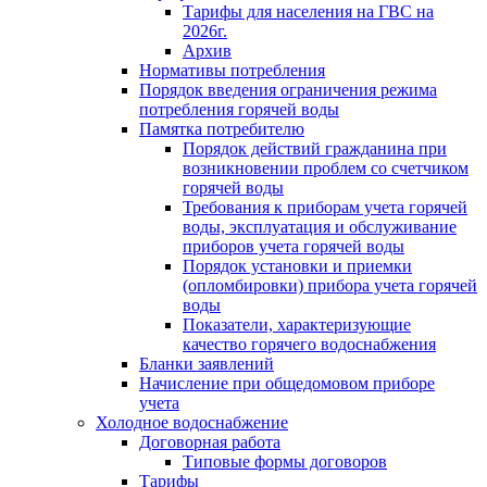
Тарифы для населения на ГВС на
2026г.
Архив
Нормативы потребления
Порядок введения ограничения режима
потребления горячей воды
Памятка потребителю
Порядок действий гражданина при
возникновении проблем со счетчиком
горячей воды
Требования к приборам учета горячей
воды, эксплуатация и обслуживание
приборов учета горячей воды
Порядок установки и приемки
(опломбировки) прибора учета горячей
воды
Показатели, характеризующие
качество горячего водоснабжения
Бланки заявлений
Начисление при общедомовом приборе
учета
Холодное водоснабжение
Договорная работа
Типовые формы договоров
Тарифы