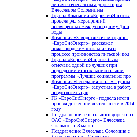
линия с генеральным директором
Вячеславом Соломиным
Группа Компаний «ЕвроСибЭнерго»
провела ряд мероприятий,
посвященных международному Дню
воды
Компания «Заводские сети» группы
«ЕвроСибЭнерго» расскажет
нижегородским школьникам о
процессе производства питьевой вод
Группа «ЕвроСибЭнерго» была
отмечена одной из лучших при
подведении итогов национальной
программы «Лучшие социальные про
Компания «Генерация тепла» группы
«ЕвроСибЭнерго» запустила в работу
новую котельную
ГК «ЕвроСибЭнерго» подвела итоги
производственной деятельности в 2014
году
Поздравление генерального директора
ОАО «ЕвроСибЭнерго» Вячеслава
Соломина с 8 марта
Поздравление Вячеслава Соломина с
Днём защитника Отечества