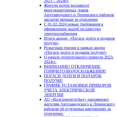
2023 – 2024гг.
Жители почти восьмисот
многоквартирных домов
Автозаводского и Ленинского районов
заплатят меньше за отопление
С 01.02.2024 новые требования к
оформлению жалоб на качество
электроснабжения
Итоги акции: «Погаси долги и подарок
получи»
Розыгрыш призов в рамках акции
«Погаси долги и подарок получи!»
О начале отопительного периода 2023-
2024гг.
ВНИМАНИЕ! ОТКЛЮЧЕНИЕ
ГОРЯЧЕГО ВОДОСНАБЖЕНИЯ!
ПОГАСИ ДОЛГИ И ПОДАРОК
ПОЛУЧИ!
ГРАФИК УСТАНОВКИ ПРИБОРОВ
УЧЕТА ЭЛЕКТРИЧЕСКОЙ
ЭНЕРГИИ
АО «Волгаэнергосбыт» напоминает
жителям Автозаводского и Ленинского
районов об отдельных квитанциях за
отопление.