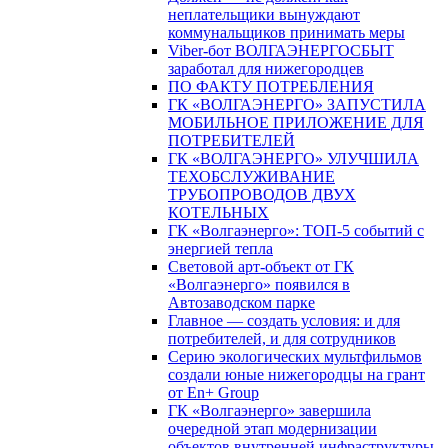
неплательщики вынуждают
коммунальщиков принимать меры
Viber-бот ВОЛГАЭНЕРГОСБЫТ
заработал для нижегородцев
ПО ФАКТУ ПОТРЕБЛЕНИЯ
ГК «ВОЛГАЭНЕРГО» ЗАПУСТИЛА
МОБИЛЬНОЕ ПРИЛОЖЕНИЕ ДЛЯ
ПОТРЕБИТЕЛЕЙ
ГК «ВОЛГАЭНЕРГО» УЛУЧШИЛА
ТЕХОБСЛУЖИВАНИЕ
ТРУБОПРОВОДОВ ДВУХ
КОТЕЛЬНЫХ
ГК «Волгаэнерго»: ТОП-5 событий с
энергией тепла
Световой арт-объект от ГК
«Волгаэнерго» появился в
Автозаводском парке
Главное — создать условия: и для
потребителей, и для сотрудников
Серию экологических мультфильмов
создали юные нижегородцы на грант
от En+ Group
ГК «Волгаэнерго» завершила
очередной этап модернизации
объектов внутренней инфраструктуры