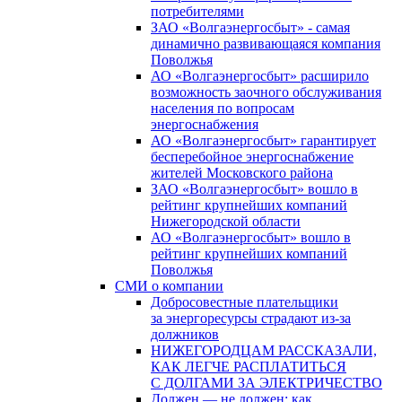
потребителями
ЗАО «Волгаэнергосбыт» - самая
динамично развивающаяся компания
Поволжья
АО «Волгаэнергосбыт» расширило
возможность заочного обслуживания
населения по вопросам
энергоснабжения
АО «Волгаэнергосбыт» гарантирует
бесперебойное энергоснабжение
жителей Московского района
ЗАО «Волгаэнергосбыт» вошло в
рейтинг крупнейших компаний
Нижегородской области
АО «Волгаэнергосбыт» вошло в
рейтинг крупнейших компаний
Поволжья
СМИ о компании
Добросовестные плательщики
за энергоресурсы страдают из-за
должников
НИЖЕГОРОДЦАМ РАССКАЗАЛИ,
КАК ЛЕГЧЕ РАСПЛАТИТЬСЯ
С ДОЛГАМИ ЗА ЭЛЕКТРИЧЕСТВО
Должен — не должен: как