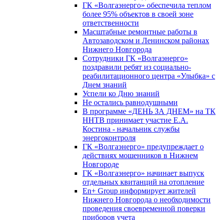
ГК «Волгаэнерго» обеспечила теплом
более 95% объектов в своей зоне
ответственности
Масштабные ремонтные работы в
Автозаводском и Ленинском районах
Нижнего Новгорода
Сотрудники ГК «Волгаэнерго»
поздравили ребят из социально-
реабилитационного центра «Улыбка» с
Днем знаний
Успели ко Дню знаний
Не остались равнодушными
В программе «ДЕНЬ ЗА ДНЕМ» на ТК
ННТВ принимает участие Е.А.
Костина - начальник службы
энергоконтроля
ГК «Волгаэнерго» предупреждает о
действиях мошенников в Нижнем
Новгороде
ГК «Волгаэнерго» начинает выпуск
отдельных квитанций на отопление
En+ Group информирует жителей
Нижнего Новгорода о необходимости
проведения своевременной поверки
приборов учета