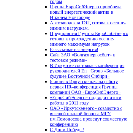
годом
Группа ЕвроСибЭнерго приобрела
новый энергетический актив в
Нижнем Новгороде
Автозаводская ТЭЦ готова к осенне-
зимним нагрузкам.
Предприятия Группы ЕвроСибЭнерго
готовы к прохождению осенне-
зимнего максимума нагрузок
Разыскивается энергия!
Сайт ЗАО «Волгаэнергосбыт» в
тестовом режиме»
В Иркутске состоялась конференция
руководителей En+ Group «Большое
будущее Восточной Сибири»
6 июня в Иркутске начала работу
первая HR–конференция Группы
компаний ОАО «ЕвроСибЭнерго»
«ЕвроСибЭнерго» подводит итоги
работы в 2011 году
ОАО «Иркутскэнерго» совместно с
высшей школой бизнеса МГУ
им.Ломоносова проведут совместную
конференцию
С Днем Победы!