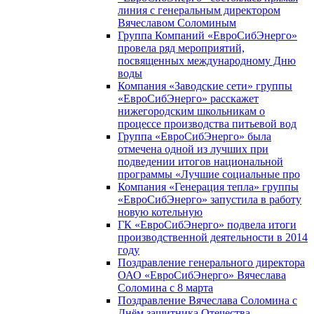
линия с генеральным директором
Вячеславом Соломиным
Группа Компаний «ЕвроСибЭнерго»
провела ряд мероприятий,
посвященных международному Дню
воды
Компания «Заводские сети» группы
«ЕвроСибЭнерго» расскажет
нижегородским школьникам о
процессе производства питьевой вод
Группа «ЕвроСибЭнерго» была
отмечена одной из лучших при
подведении итогов национальной
программы «Лучшие социальные про
Компания «Генерация тепла» группы
«ЕвроСибЭнерго» запустила в работу
новую котельную
ГК «ЕвроСибЭнерго» подвела итоги
производственной деятельности в 2014
году
Поздравление генерального директора
ОАО «ЕвроСибЭнерго» Вячеслава
Соломина с 8 марта
Поздравление Вячеслава Соломина с
Днём защитника Отечества