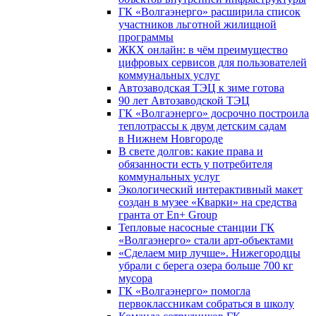
ГК «Волгаэнерго» расширила список
участников льготной жилищной
программы
ЖКХ онлайн: в чём преимущество
цифровых сервисов для пользователей
коммунальных услуг
Автозаводская ТЭЦ к зиме готова
90 лет Автозаводской ТЭЦ
ГК «Волгаэнерго» досрочно построила
теплотрассы к двум детским садам
в Нижнем Новгороде
В свете долгов: какие права и
обязанности есть у потребителя
коммунальных услуг
Экологический интерактивный макет
создан в музее «Кварки» на средства
гранта от En+ Group
Тепловые насосные станции ГК
«Волгаэнерго» стали арт-объектами
«Сделаем мир лучше». Нижегородцы
убрали с берега озера больше 700 кг
мусора
ГК «Волгаэнерго» помогла
первоклассникам собраться в школу