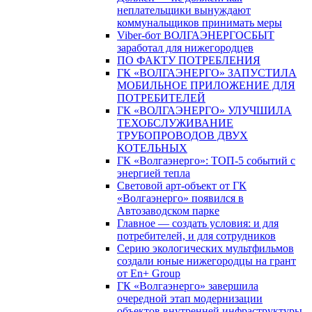
неплательщики вынуждают
коммунальщиков принимать меры
Viber-бот ВОЛГАЭНЕРГОСБЫТ
заработал для нижегородцев
ПО ФАКТУ ПОТРЕБЛЕНИЯ
ГК «ВОЛГАЭНЕРГО» ЗАПУСТИЛА
МОБИЛЬНОЕ ПРИЛОЖЕНИЕ ДЛЯ
ПОТРЕБИТЕЛЕЙ
ГК «ВОЛГАЭНЕРГО» УЛУЧШИЛА
ТЕХОБСЛУЖИВАНИЕ
ТРУБОПРОВОДОВ ДВУХ
КОТЕЛЬНЫХ
ГК «Волгаэнерго»: ТОП-5 событий с
энергией тепла
Световой арт-объект от ГК
«Волгаэнерго» появился в
Автозаводском парке
Главное — создать условия: и для
потребителей, и для сотрудников
Серию экологических мультфильмов
создали юные нижегородцы на грант
от En+ Group
ГК «Волгаэнерго» завершила
очередной этап модернизации
объектов внутренней инфраструктуры