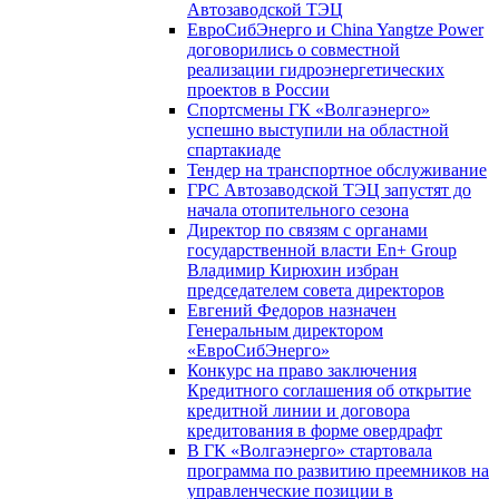
Автозаводской ТЭЦ
ЕвроСибЭнерго и China Yangtze Power
договорились о совместной
реализации гидроэнергетических
проектов в России
Спортсмены ГК «Волгаэнерго»
успешно выступили на областной
спартакиаде
Тендер на транспортное обслуживание
ГРС Автозаводской ТЭЦ запустят до
начала отопительного сезона
Директор по связям с органами
государственной власти En+ Group
Владимир Кирюхин избран
председателем совета директоров
Евгений Федоров назначен
Генеральным директором
«ЕвроСибЭнерго»
Конкурс на право заключения
Кредитного соглашения об открытие
кредитной линии и договора
кредитования в форме овердрафт
В ГК «Волгаэнерго» стартовала
программа по развитию преемников на
управленческие позиции в