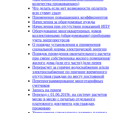
количества проживающих)
Что делать если нет возможности оплатить
всю сумму сразу
Применение повышающих коэффициентов
Начисления за общедомовые нужды
Начисления при отсутствии показаний ИПУ
Оборудование многоквартирных домов
коллективными (общедомовыми) приборами
учета энергоресурсов
О порядке установления и применения
социальной нормы электрической энергии
Порядок проведения окончательного расчета
при смене собственника жилого помещения/
жилого дома (или его части) (или перев
Перерасчет за горячее водоснабжение и/или
электроснабжение по причине временного
отсутствия граждан по месту постоянной
Перепрограммирование многотарифных
счетчиков
Запись на прием
Переход с 01.06.2019г. на систему расчетов
месяц в месяц с печатью отдельного
платежного документа для граждан,
проживаю
Уменьшение совокупного размера платежа