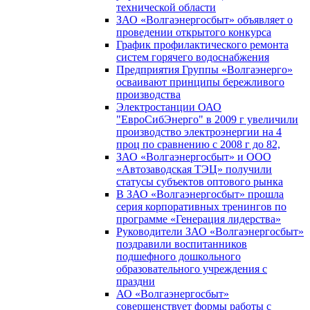
технической области
ЗАО «Волгаэнергосбыт» объявляет о
проведении открытого конкурса
График профилактического ремонта
систем горячего водоснабжения
Предприятия Группы «Волгаэнерго»
осваивают принципы бережливого
производства
Электростанции ОАО
"ЕвроСибЭнерго" в 2009 г увеличили
производство электроэнергии на 4
проц по сравнению с 2008 г до 82,
ЗАО «Волгаэнергосбыт» и ООО
«Автозаводская ТЭЦ» получили
статусы субъектов оптового рынка
В ЗАО «Волгаэнергосбыт» прошла
серия корпоративных тренингов по
программе «Генерация лидерства»
Руководители ЗАО «Волгаэнергосбыт»
поздравили воспитанников
подшефного дошкольного
образовательного учреждения с
праздни
АО «Волгаэнергосбыт»
совершенствует формы работы с