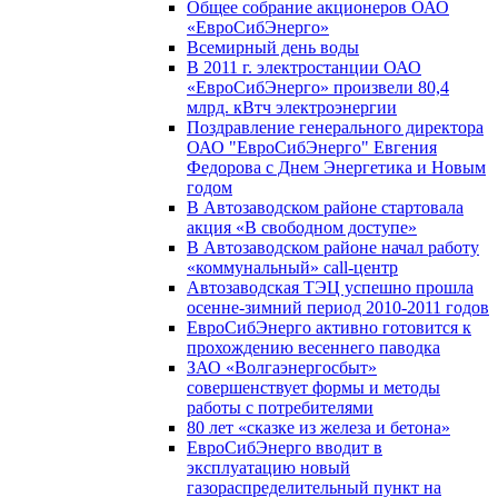
Общее собрание акционеров ОАО
«ЕвроСибЭнерго»
Всемирный день воды
В 2011 г. электростанции ОАО
«ЕвроСибЭнерго» произвели 80,4
млрд. кВтч электроэнергии
Поздравление генерального директора
ОАО "ЕвроСибЭнерго" Евгения
Федорова с Днем Энергетика и Новым
годом
В Автозаводском районе стартовала
акция «В свободном доступе»
В Автозаводском районе начал работу
«коммунальный» call-центр
Автозаводская ТЭЦ успешно прошла
осенне-зимний период 2010-2011 годов
ЕвроСибЭнерго активно готовится к
прохождению весеннего паводка
ЗАО «Волгаэнергосбыт»
совершенствует формы и методы
работы с потребителями
80 лет «сказке из железа и бетона»
ЕвроСибЭнерго вводит в
эксплуатацию новый
газораспределительный пункт на