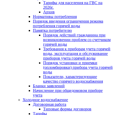
Тарифы для населения на ГВС на
2026г.
Архив
Нормативы потребления
Порядок введения ограничения режима
потребления горячей воды
Памятка потребителю
Порядок действий гражданина при
возникновении проблем со счетчиком
горячей воды
Требования к приборам учета горячей
воды, эксплуатация и обслуживание
приборов учета горячей воды
Порядок установки и приемки
(опломбировки) прибора учета горячей
воды
Показатели, характеризующие
качество горячего водоснабжения
Бланки заявлений
Начисление при общедомовом приборе
учета
Холодное водоснабжение
Договорная работа
Типовые формы договоров
Тарифы