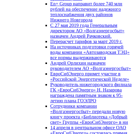
En+ Group направит более 740 млн
рублей на обеспечение надежного
теплоснабжения двух районов
Нижнего Новгорода
С 27 мая 2019 года Генеральным
директором АО «Волгаэнергосбыт»
назначен Андрей Рачковский.
Перерасчет тарифов за март 2019 г.
На источниках подготовки горячей
воды компании «Автозаводская ТЭЦ»
все нормы выдерживаются
Андрей Орлихин назначен
руководителем АО «Волгаэнергосбыт»
ЕвроСибЭнерго примет участие в
«Российской Энергетической Неделе»
Руководитель нижегородского филиала
ГК «ЕвроСибЭнерго» Н. Назарова
награждена памятным знаком к 95-
летию плана ГОЭЛРО
Сотрудники компании
«Волгаэнергосбыт» передали новую
книгу проекта «Библиотека «Добрый
свет» Группы «ЕвроСибЭнерго» в ни
14 апреля в центральном офисе ОАО
«ЕвроСибЭнерго» состоялась прямая