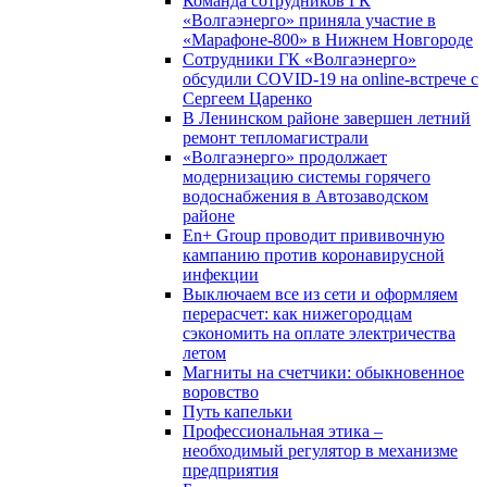
Команда сотрудников ГК
«Волгаэнерго» приняла участие в
«Марафоне-800» в Нижнем Новгороде
Сотрудники ГК «Волгаэнерго»
обсудили COVID-19 на online-встрече с
Сергеем Царенко
В Ленинском районе завершен летний
ремонт тепломагистрали
«Волгаэнерго» продолжает
модернизацию системы горячего
водоснабжения в Автозаводском
районе
En+ Group проводит прививочную
кампанию против коронавирусной
инфекции
Выключаем все из сети и оформляем
перерасчет: как нижегородцам
сэкономить на оплате электричества
летом
Магниты на счетчики: обыкновенное
воровство
Путь капельки
Профессиональная этика –
необходимый регулятор в механизме
предприятия