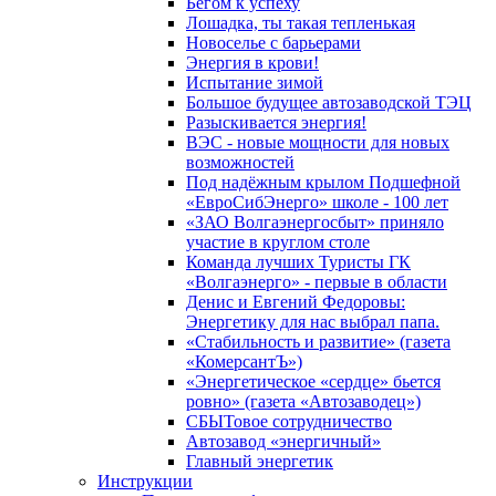
Бегом к успеху
Лошадка, ты такая тепленькая
Новоселье с барьерами
Энергия в крови!
Испытание зимой
Большое будущее автозаводской ТЭЦ
Разыскивается энергия!
ВЭС - новые мощности для новых
возможностей
Под надёжным крылом Подшефной
«ЕвроСибЭнерго» школе - 100 лет
«ЗАО Волгаэнергосбыт» приняло
участие в круглом столе
Команда лучших Туристы ГК
«Волгаэнерго» - первые в области
Денис и Евгений Федоровы:
Энергетику для нас выбрал папа.
«Стабильность и развитие» (газета
«КомерсантЪ»)
«Энергетическое «сердце» бьется
ровно» (газета «Автозаводец»)
СБЫТовое сотрудничество
Автозавод «энергичный»
Главный энергетик
Инструкции