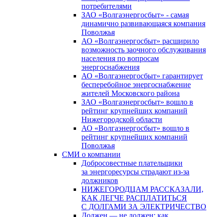
потребителями
ЗАО «Волгаэнергосбыт» - самая
динамично развивающаяся компания
Поволжья
АО «Волгаэнергосбыт» расширило
возможность заочного обслуживания
населения по вопросам
энергоснабжения
АО «Волгаэнергосбыт» гарантирует
бесперебойное энергоснабжение
жителей Московского района
ЗАО «Волгаэнергосбыт» вошло в
рейтинг крупнейших компаний
Нижегородской области
АО «Волгаэнергосбыт» вошло в
рейтинг крупнейших компаний
Поволжья
СМИ о компании
Добросовестные плательщики
за энергоресурсы страдают из-за
должников
НИЖЕГОРОДЦАМ РАССКАЗАЛИ,
КАК ЛЕГЧЕ РАСПЛАТИТЬСЯ
С ДОЛГАМИ ЗА ЭЛЕКТРИЧЕСТВО
Должен — не должен: как