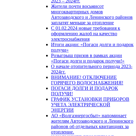
2023 – 2024гг.
Жители почти восьмисот
многоквартирных домов
Автозаводского и Ленинского районов
заплатят меньше за отопление
С 01.02.2024 новые требования к
оформлению жалоб на качество
электроснабжения
Итоги акции: «Погаси долги и подарок
получи»
Розыгрыш призов в рамках акции
«Погаси долги и подарок получи!»
О начале отопительного периода 2023-
2024гг.
ВНИМАНИЕ! ОТКЛЮЧЕНИЕ
ГОРЯЧЕГО ВОДОСНАБЖЕНИЯ!
ПОГАСИ ДОЛГИ И ПОДАРОК
ПОЛУЧИ!
ГРАФИК УСТАНОВКИ ПРИБОРОВ
УЧЕТА ЭЛЕКТРИЧЕСКОЙ
ЭНЕРГИИ
АО «Волгаэнергосбыт» напоминает
жителям Автозаводского и Ленинского
районов об отдельных квитанциях за
отопление.