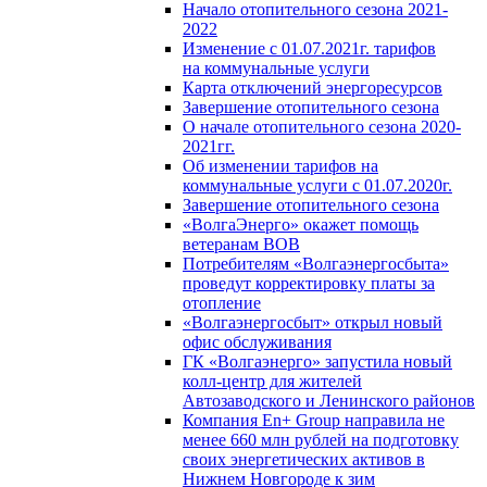
Начало отопительного сезона 2021-
2022
Изменение с 01.07.2021г. тарифов
на коммунальные услуги
Карта отключений энергоресурсов
Завершение отопительного сезона
О начале отопительного сезона 2020-
2021гг.
Об изменении тарифов на
коммунальные услуги с 01.07.2020г.
Завершение отопительного сезона
«ВолгаЭнерго» окажет помощь
ветеранам ВОВ
Потребителям «Волгаэнергосбыта»
проведут корректировку платы за
отопление
«Волгаэнергосбыт» открыл новый
офис обслуживания
ГК «Волгаэнерго» запустила новый
колл-центр для жителей
Автозаводского и Ленинского районов
Компания En+ Group направила не
менее 660 млн рублей на подготовку
своих энергетических активов в
Нижнем Новгороде к зим