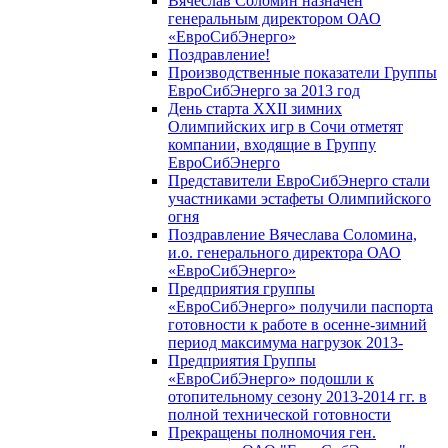
Вячеслав Соломин назначен
генеральным директором ОАО
«ЕвроСибЭнерго»
Поздравление!
Производственные показатели Группы
ЕвроСибЭнерго за 2013 год
День старта XXII зимних
Олимпийских игр в Сочи отметят
компании, входящие в Группу
ЕвроСибЭнерго
Представители ЕвроСибЭнерго стали
участниками эстафеты Олимпийского
огня
Поздравление Вячеслава Соломина,
и.о. генерального директора ОАО
«ЕвроСибЭнерго»
Предприятия группы
«ЕвроСибЭнерго» получили паспорта
готовности к работе в осенне-зимний
период максимума нагрузок 2013-
Предприятия Группы
«ЕвроСибЭнерго» подошли к
отопительному сезону 2013-2014 гг. в
полной технической готовности
Прекращены полномочия ген.