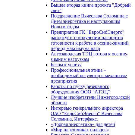
Вышла вторая книга проекта "Добрый
свет"
Поздравление Вячеслава Соломина с
Днем энергетика и наступающим
Новым годом
Предприятия ГК "ЕвроСибЭнерго"
рапортуют о получении паспортов
готовности к работе в осенне-зимний
период максимума нагр
Автозаводская ТЭЦ готова к осенне-
зимним нагрузкам
Бегом к успеху
Профессиональная этика –
необходимый регулятор в механизме
предприятия
Работы по пуску резервного
оборудования ООО "АТЭЦ"
Лучшие изобретатели Нижегородской
области
Интервью генерального директора
ОАО "ЕвроСибЭнеого" Вячеслава
Соломина, Интерфакс.
«Добрая энергетика» для детей
«Мир на кончиках пальцев»