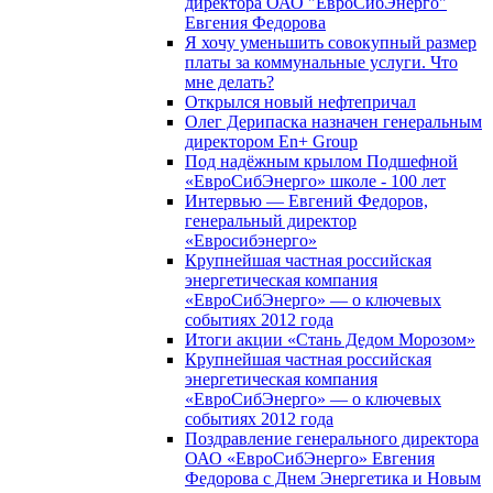
директора ОАО "ЕвроСибЭнерго"
Евгения Федорова
Я хочу уменьшить совокупный размер
платы за коммунальные услуги. Что
мне делать?
Открылся новый нефтепричал
Олег Дерипаска назначен генеральным
директором En+ Group
Под надёжным крылом Подшефной
«ЕвроСибЭнерго» школе - 100 лет
Интервью — Евгений Федоров,
генеральный директор
«Евросибэнерго»
Крупнейшая частная российская
энергетическая компания
«ЕвроСибЭнерго» — о ключевых
событиях 2012 года
Итоги акции «Стань Дедом Морозом»
Крупнейшая частная российская
энергетическая компания
«ЕвроСибЭнерго» — о ключевых
событиях 2012 года
Поздравление генерального директора
ОАО «ЕвроСибЭнерго» Евгения
Федорова с Днем Энергетика и Новым