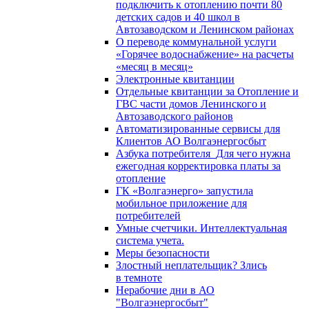
подключить к отоплению почти 80
детских садов и 40 школ в
Автозаводском и Ленинском районах
О переводе коммунальной услуги
«Горячее водоснабжение» на расчеты
«месяц в месяц»
Электронные квитанции
Отдельные квитанции за Отопление и
ГВС части домов Ленинского и
Автозаводского районов
Автоматизированные сервисы для
Клиентов АО Волгаэнергосбыт
Азбука потребителя_Для чего нужна
ежегодная корректировка платы за
отопление
ГК «Волгаэнерго» запустила
мобильное приложение для
потребителей
Умные счетчики. Интеллектуальная
система учета.
Меры безопасности
Злостный неплательщик? Злись
в темноте
Нерабочие дни в АО
"Волгаэнергосбыт"