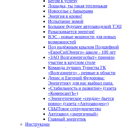
Бегом к успеху
Лошадка, ты такая тепленькая
Новоселье с барьерами
Энергия в крови!
Испытание зимой
Большое будущее автозаводской ТЭЦ
Разыскивается энергия!
ВЭС - новые мощности для новых
возможностей
Под надёжным крылом Подшефной
«ЕвроСибЭнерго» школе - 100 лет
«ЗАО Волгаэнергосбыт» приняло
участие в круглом столе
Команда лучших Туристы ГК
«Волгаэнерго» - первые в области
Денис и Евгений Федоровы:
Энергетику для нас выбрал папа.
«Стабильность и развитие» (газета
«КомерсантЪ»)
«Энергетическое «сердце» бьется
ровно» (газета «Автозаводец»)
СБЫТовое сотрудничество
Автозавод «энергичный»
Главный энергетик
Инструкции