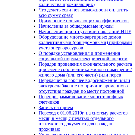
количества проживающих)
Что делать если нет возможности оплатить
всю сумму сразу
Применение повышающих коэффициентов
Начисления за общедомовые нужды
Начисления при отсутствии показаний ИПУ
Оборудование многоквартирных домов
коллективными (общедомовыми) приборами
учета энергоресурсов
О порядке установления и применения
социальной нормы электрической энергии
Порядок проведения окончательного расчета
при смене собственника жилого помещения/
жилого дома (или его части) (или перев
Перерасчет за горячее водоснабжение и/или
электроснабжение по причине временного
отсутствия граждан по месту постоянной
Перепрограммирование многотарифных
счетчиков
Запись на прием
Переход с 01.06.2019г. на систему расчетов
месяц в месяц с печатью отдельного
платежного документа для граждан,
проживаю
Уменьшение совокупного размера платежа