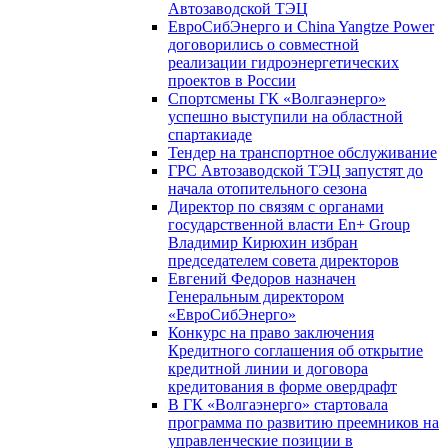
Автозаводской ТЭЦ
ЕвроСибЭнерго и China Yangtze Power
договорились о совместной
реализации гидроэнергетических
проектов в России
Спортсмены ГК «Волгаэнерго»
успешно выступили на областной
спартакиаде
Тендер на транспортное обслуживание
ГРС Автозаводской ТЭЦ запустят до
начала отопительного сезона
Директор по связям с органами
государственной власти En+ Group
Владимир Кирюхин избран
председателем совета директоров
Евгений Федоров назначен
Генеральным директором
«ЕвроСибЭнерго»
Конкурс на право заключения
Кредитного соглашения об открытие
кредитной линии и договора
кредитования в форме овердрафт
В ГК «Волгаэнерго» стартовала
программа по развитию преемников на
управленческие позиции в