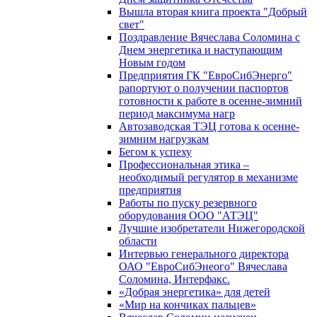
Вышла вторая книга проекта "Добрый
свет"
Поздравление Вячеслава Соломина с
Днем энергетика и наступающим
Новым годом
Предприятия ГК "ЕвроСибЭнерго"
рапортуют о получении паспортов
готовности к работе в осенне-зимний
период максимума нагр
Автозаводская ТЭЦ готова к осенне-
зимним нагрузкам
Бегом к успеху
Профессиональная этика –
необходимый регулятор в механизме
предприятия
Работы по пуску резервного
оборудования ООО "АТЭЦ"
Лучшие изобретатели Нижегородской
области
Интервью генерального директора
ОАО "ЕвроСибЭнеого" Вячеслава
Соломина, Интерфакс.
«Добрая энергетика» для детей
«Мир на кончиках пальцев»