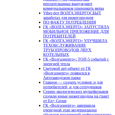
неплательщики вынуждают
коммунальщиков принимать меры
Viber-бот ВОЛГАЭНЕРГОСБЫТ
заработал для нижегородцев
ПО ФАКТУ ПОТРЕБЛЕНИЯ
ГК «ВОЛГАЭНЕРГО» ЗАПУСТИЛА
МОБИЛЬНОЕ ПРИЛОЖЕНИЕ ДЛЯ
ПОТРЕБИТЕЛЕЙ
ГК «ВОЛГАЭНЕРГО» УЛУЧШИЛА
ТЕХОБСЛУЖИВАНИЕ
ТРУБОПРОВОДОВ ДВУХ
КОТЕЛЬНЫХ
ГК «Волгаэнерго»: ТОП-5 событий с
энергией тепла
Световой арт-объект от ГК
«Волгаэнерго» появился в
Автозаводском парке
Главное — создать условия: и для
потребителей, и для сотрудников
Серию экологических мультфильмов
создали юные нижегородцы на грант
от En+ Group
ГК «Волгаэнерго» завершила
очередной этап модернизации
объектов внутренней инфраструктуры