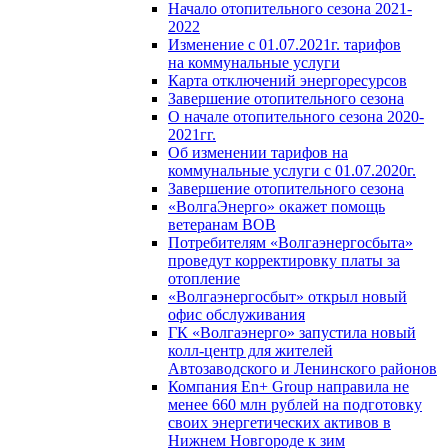
Начало отопительного сезона 2021-
2022
Изменение с 01.07.2021г. тарифов
на коммунальные услуги
Карта отключений энергоресурсов
Завершение отопительного сезона
О начале отопительного сезона 2020-
2021гг.
Об изменении тарифов на
коммунальные услуги с 01.07.2020г.
Завершение отопительного сезона
«ВолгаЭнерго» окажет помощь
ветеранам ВОВ
Потребителям «Волгаэнергосбыта»
проведут корректировку платы за
отопление
«Волгаэнергосбыт» открыл новый
офис обслуживания
ГК «Волгаэнерго» запустила новый
колл-центр для жителей
Автозаводского и Ленинского районов
Компания En+ Group направила не
менее 660 млн рублей на подготовку
своих энергетических активов в
Нижнем Новгороде к зим