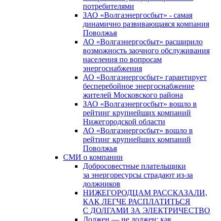
потребителями
ЗАО «Волгаэнергосбыт» - самая
динамично развивающаяся компания
Поволжья
АО «Волгаэнергосбыт» расширило
возможность заочного обслуживания
населения по вопросам
энергоснабжения
АО «Волгаэнергосбыт» гарантирует
бесперебойное энергоснабжение
жителей Московского района
ЗАО «Волгаэнергосбыт» вошло в
рейтинг крупнейших компаний
Нижегородской области
АО «Волгаэнергосбыт» вошло в
рейтинг крупнейших компаний
Поволжья
СМИ о компании
Добросовестные плательщики
за энергоресурсы страдают из-за
должников
НИЖЕГОРОДЦАМ РАССКАЗАЛИ,
КАК ЛЕГЧЕ РАСПЛАТИТЬСЯ
С ДОЛГАМИ ЗА ЭЛЕКТРИЧЕСТВО
Должен — не должен: как