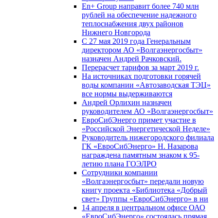
En+ Group направит более 740 млн
рублей на обеспечение надежного
теплоснабжения двух районов
Нижнего Новгорода
С 27 мая 2019 года Генеральным
директором АО «Волгаэнергосбыт»
назначен Андрей Рачковский.
Перерасчет тарифов за март 2019 г.
На источниках подготовки горячей
воды компании «Автозаводская ТЭЦ»
все нормы выдерживаются
Андрей Орлихин назначен
руководителем АО «Волгаэнергосбыт»
ЕвроСибЭнерго примет участие в
«Российской Энергетической Неделе»
Руководитель нижегородского филиала
ГК «ЕвроСибЭнерго» Н. Назарова
награждена памятным знаком к 95-
летию плана ГОЭЛРО
Сотрудники компании
«Волгаэнергосбыт» передали новую
книгу проекта «Библиотека «Добрый
свет» Группы «ЕвроСибЭнерго» в ни
14 апреля в центральном офисе ОАО
«ЕвроСибЭнерго» состоялась прямая