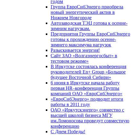
годом
Группа ЕвроСибЭнерго приобрела
новый энергетический актив в
Нижнем Новгороде
Автозаводская ТЭЦ готова к осенне-
зимним нагрузкам.
Предприятия Группы ЕвроСибЭнерго
готовы к прохождению осенне-
зимнего максимума нагрузок
Разыскивается энергия!
Сайт ЗАО «Волгаэнергосбыт» в
тестовом режиме»
В Иркутске состоялась конференция
руководителей En+ Group «Большое
будущее Восточной Сибири»
6 июня в Иркутске начала работу
первая HR–конференция Группы
компаний ОАО «ЕвроСибЭнерго»
«ЕвроСибЭнерго» подводит итоги
работы в 2011 году
ОАО «Иркутскэнерго» совместно с
высшей школой бизнеса МГУ
им.Ломоносова проведут совместную
конференцию
С Днем Победы!