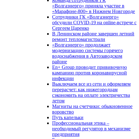
Команда сотрудников ГК
«Волгаэнерго» приняла участие в
«Марафоне-800» в Нижнем Новгороде
Сотрудники ГК «Волгаэнерго»
обсудили COVID-19 на online-встрече с
Сергеем Царенко
В Ленинском районе завершен летний
ремонт тепломагистрали
«Волгаэнерго» продолжает
модернизацию системы горячего
водоснабжения в Автозаводском
районе
En+ Group проводит прививочную
кампанию против коронавирусной
инфекции
Выключаем все из сети и оформляем
перерасчет: как нижегородцам
сэкономить на оплате электричества
летом
Магниты на счетчики: обыкновенное
воровство
Путь капельки
Профессиональная этика –
необходимый регулятор в механизме
предприятия