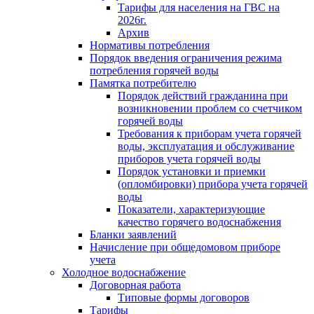
Тарифы для населения на ГВС на
2026г.
Архив
Нормативы потребления
Порядок введения ограничения режима
потребления горячей воды
Памятка потребителю
Порядок действий гражданина при
возникновении проблем со счетчиком
горячей воды
Требования к приборам учета горячей
воды, эксплуатация и обслуживание
приборов учета горячей воды
Порядок установки и приемки
(опломбировки) прибора учета горячей
воды
Показатели, характеризующие
качество горячего водоснабжения
Бланки заявлений
Начисление при общедомовом приборе
учета
Холодное водоснабжение
Договорная работа
Типовые формы договоров
Тарифы