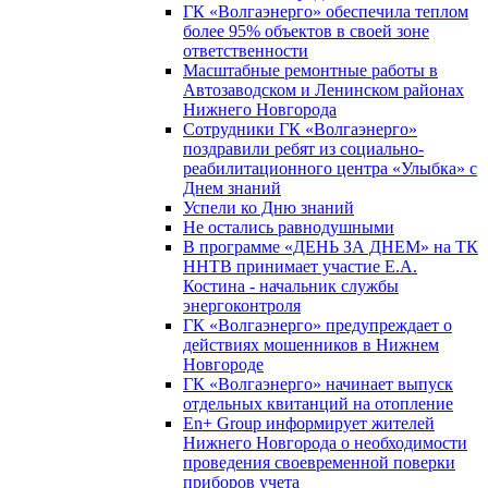
ГК «Волгаэнерго» обеспечила теплом
более 95% объектов в своей зоне
ответственности
Масштабные ремонтные работы в
Автозаводском и Ленинском районах
Нижнего Новгорода
Сотрудники ГК «Волгаэнерго»
поздравили ребят из социально-
реабилитационного центра «Улыбка» с
Днем знаний
Успели ко Дню знаний
Не остались равнодушными
В программе «ДЕНЬ ЗА ДНЕМ» на ТК
ННТВ принимает участие Е.А.
Костина - начальник службы
энергоконтроля
ГК «Волгаэнерго» предупреждает о
действиях мошенников в Нижнем
Новгороде
ГК «Волгаэнерго» начинает выпуск
отдельных квитанций на отопление
En+ Group информирует жителей
Нижнего Новгорода о необходимости
проведения своевременной поверки
приборов учета