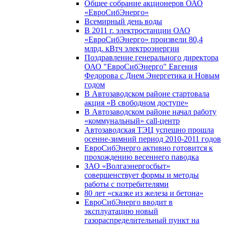
Общее собрание акционеров ОАО
«ЕвроСибЭнерго»
Всемирный день воды
В 2011 г. электростанции ОАО
«ЕвроСибЭнерго» произвели 80,4
млрд. кВтч электроэнергии
Поздравление генерального директора
ОАО "ЕвроСибЭнерго" Евгения
Федорова с Днем Энергетика и Новым
годом
В Автозаводском районе стартовала
акция «В свободном доступе»
В Автозаводском районе начал работу
«коммунальный» call-центр
Автозаводская ТЭЦ успешно прошла
осенне-зимний период 2010-2011 годов
ЕвроСибЭнерго активно готовится к
прохождению весеннего паводка
ЗАО «Волгаэнергосбыт»
совершенствует формы и методы
работы с потребителями
80 лет «сказке из железа и бетона»
ЕвроСибЭнерго вводит в
эксплуатацию новый
газораспределительный пункт на