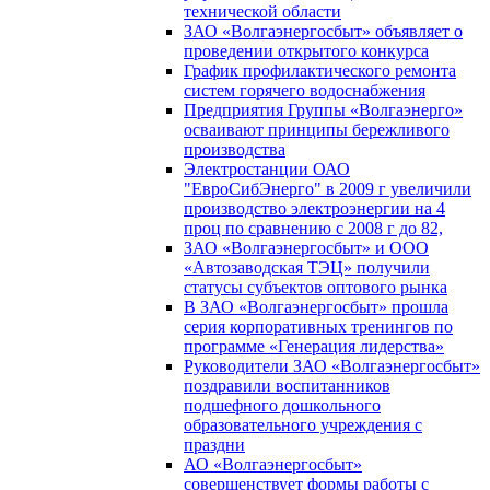
технической области
ЗАО «Волгаэнергосбыт» объявляет о
проведении открытого конкурса
График профилактического ремонта
систем горячего водоснабжения
Предприятия Группы «Волгаэнерго»
осваивают принципы бережливого
производства
Электростанции ОАО
"ЕвроСибЭнерго" в 2009 г увеличили
производство электроэнергии на 4
проц по сравнению с 2008 г до 82,
ЗАО «Волгаэнергосбыт» и ООО
«Автозаводская ТЭЦ» получили
статусы субъектов оптового рынка
В ЗАО «Волгаэнергосбыт» прошла
серия корпоративных тренингов по
программе «Генерация лидерства»
Руководители ЗАО «Волгаэнергосбыт»
поздравили воспитанников
подшефного дошкольного
образовательного учреждения с
праздни
АО «Волгаэнергосбыт»
совершенствует формы работы с