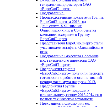
Вячеслав Соломин назначен
генеральным директором ОАО
«ЕвроСибЭнерго»
Поздравление!
Производственные показатели Группы
ЕвроСибЭнерго за 2013 год
День старта XXII зимних
Олимпийских игр в Сочи отметят
компании, входящие в Группу
ЕвроСибЭнерго
Представители ЕвроСибЭнерго стали
участниками эстафеты Олимпийского
огня
Поздравление Вячеслава Соломина,
и.о. генерального директора ОАО
«ЕвроСибЭнерго»
Предприятия группы
«ЕвроСибЭнерго» получили паспорта
готовности к работе в осенне-зимний
период максимума нагрузок 2013-
Предприятия Группы
«ЕвроСибЭнерго» подошли к
отопительному сезону 2013-2014 гг. в
полной технической готовности
Прекращены полномочия ген.