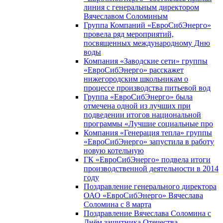
линия с генеральным директором
Вячеславом Соломиным
Группа Компаний «ЕвроСибЭнерго»
провела ряд мероприятий,
посвященных международному Дню
воды
Компания «Заводские сети» группы
«ЕвроСибЭнерго» расскажет
нижегородским школьникам о
процессе производства питьевой вод
Группа «ЕвроСибЭнерго» была
отмечена одной из лучших при
подведении итогов национальной
программы «Лучшие социальные про
Компания «Генерация тепла» группы
«ЕвроСибЭнерго» запустила в работу
новую котельную
ГК «ЕвроСибЭнерго» подвела итоги
производственной деятельности в 2014
году
Поздравление генерального директора
ОАО «ЕвроСибЭнерго» Вячеслава
Соломина с 8 марта
Поздравление Вячеслава Соломина с
Днём защитника Отечества