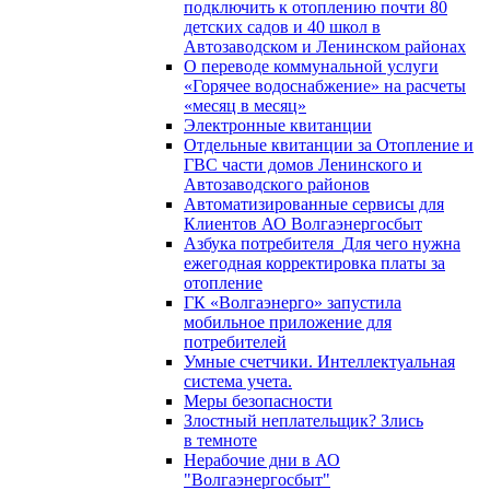
подключить к отоплению почти 80
детских садов и 40 школ в
Автозаводском и Ленинском районах
О переводе коммунальной услуги
«Горячее водоснабжение» на расчеты
«месяц в месяц»
Электронные квитанции
Отдельные квитанции за Отопление и
ГВС части домов Ленинского и
Автозаводского районов
Автоматизированные сервисы для
Клиентов АО Волгаэнергосбыт
Азбука потребителя_Для чего нужна
ежегодная корректировка платы за
отопление
ГК «Волгаэнерго» запустила
мобильное приложение для
потребителей
Умные счетчики. Интеллектуальная
система учета.
Меры безопасности
Злостный неплательщик? Злись
в темноте
Нерабочие дни в АО
"Волгаэнергосбыт"