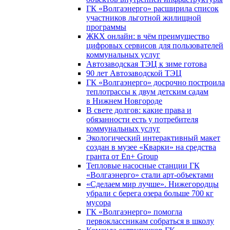
ГК «Волгаэнерго» расширила список
участников льготной жилищной
программы
ЖКХ онлайн: в чём преимущество
цифровых сервисов для пользователей
коммунальных услуг
Автозаводская ТЭЦ к зиме готова
90 лет Автозаводской ТЭЦ
ГК «Волгаэнерго» досрочно построила
теплотрассы к двум детским садам
в Нижнем Новгороде
В свете долгов: какие права и
обязанности есть у потребителя
коммунальных услуг
Экологический интерактивный макет
создан в музее «Кварки» на средства
гранта от En+ Group
Тепловые насосные станции ГК
«Волгаэнерго» стали арт-объектами
«Сделаем мир лучше». Нижегородцы
убрали с берега озера больше 700 кг
мусора
ГК «Волгаэнерго» помогла
первоклассникам собраться в школу