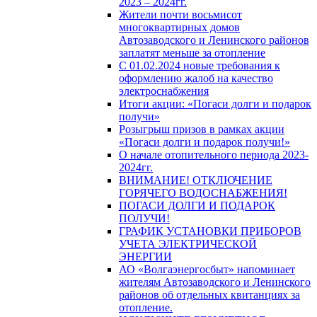
2023 – 2024гг.
Жители почти восьмисот
многоквартирных домов
Автозаводского и Ленинского районов
заплатят меньше за отопление
С 01.02.2024 новые требования к
оформлению жалоб на качество
электроснабжения
Итоги акции: «Погаси долги и подарок
получи»
Розыгрыш призов в рамках акции
«Погаси долги и подарок получи!»
О начале отопительного периода 2023-
2024гг.
ВНИМАНИЕ! ОТКЛЮЧЕНИЕ
ГОРЯЧЕГО ВОДОСНАБЖЕНИЯ!
ПОГАСИ ДОЛГИ И ПОДАРОК
ПОЛУЧИ!
ГРАФИК УСТАНОВКИ ПРИБОРОВ
УЧЕТА ЭЛЕКТРИЧЕСКОЙ
ЭНЕРГИИ
АО «Волгаэнергосбыт» напоминает
жителям Автозаводского и Ленинского
районов об отдельных квитанциях за
отопление.