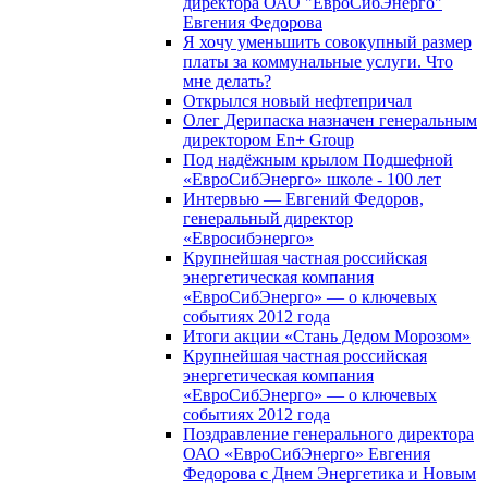
директора ОАО "ЕвроСибЭнерго"
Евгения Федорова
Я хочу уменьшить совокупный размер
платы за коммунальные услуги. Что
мне делать?
Открылся новый нефтепричал
Олег Дерипаска назначен генеральным
директором En+ Group
Под надёжным крылом Подшефной
«ЕвроСибЭнерго» школе - 100 лет
Интервью — Евгений Федоров,
генеральный директор
«Евросибэнерго»
Крупнейшая частная российская
энергетическая компания
«ЕвроСибЭнерго» — о ключевых
событиях 2012 года
Итоги акции «Стань Дедом Морозом»
Крупнейшая частная российская
энергетическая компания
«ЕвроСибЭнерго» — о ключевых
событиях 2012 года
Поздравление генерального директора
ОАО «ЕвроСибЭнерго» Евгения
Федорова с Днем Энергетика и Новым