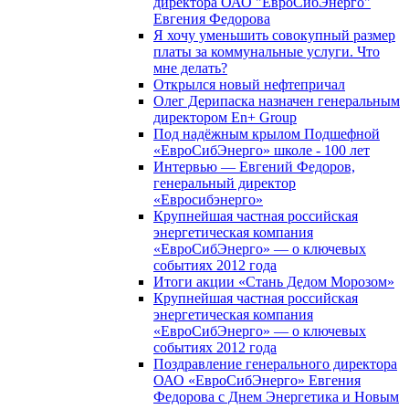
директора ОАО "ЕвроСибЭнерго"
Евгения Федорова
Я хочу уменьшить совокупный размер
платы за коммунальные услуги. Что
мне делать?
Открылся новый нефтепричал
Олег Дерипаска назначен генеральным
директором En+ Group
Под надёжным крылом Подшефной
«ЕвроСибЭнерго» школе - 100 лет
Интервью — Евгений Федоров,
генеральный директор
«Евросибэнерго»
Крупнейшая частная российская
энергетическая компания
«ЕвроСибЭнерго» — о ключевых
событиях 2012 года
Итоги акции «Стань Дедом Морозом»
Крупнейшая частная российская
энергетическая компания
«ЕвроСибЭнерго» — о ключевых
событиях 2012 года
Поздравление генерального директора
ОАО «ЕвроСибЭнерго» Евгения
Федорова с Днем Энергетика и Новым