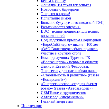
Бегом к успеху
Лошадка, ты такая тепленькая
Новоселье с барьерами
Энергия в крови!
Испытание зимой
Большое будущее автозаводской ТЭЦ
Разыскивается энергия!
ВЭС - новые мощности для новых
возможностей
Под надёжным крылом Подшефной
«ЕвроСибЭнерго» школе - 100 лет
«ЗАО Волгаэнергосбыт» приняло
участие в круглом столе
Команда лучших Туристы ГК
«Волгаэнерго» - первые в области
Денис и Евгений Федоровы:
Энергетику для нас выбрал папа.
«Стабильность и развитие» (газета
«КомерсантЪ»)
«Энергетическое «сердце» бьется
ровно» (газета «Автозаводец»)
СБЫТовое сотрудничество
Автозавод «энергичный»
Главный энергетик
Инструкции