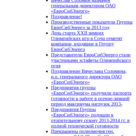
Вячеслав Соломин назначен
генеральным директором ОАО
«ЕвроСибЭнерго»
Поздравление!
Производственные показатели Группы
ЕвроСибЭнерго за 2013 год
День старта XXII зимних
Олимпийских игр в Сочи отметят
компании, входящие в Группу
ЕвроСибЭнерго
Представители ЕвроСибЭнерго стали
участниками эстафеты Олимпийского
огня
Поздравление Вячеслава Соломина,
и.о. генерального директора ОАО
«ЕвроСибЭнерго»
Предприятия группы
«ЕвроСибЭнерго» получили паспорта
готовности к работе в осенне-зимний
период максимума нагрузок 2013-
Предприятия Группы
«ЕвроСибЭнерго» подошли к
отопительному сезону 2013-2014 гг. в
полной технической готовности
Прекращены полномочия ген.