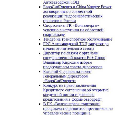
Автозаводской ТЭЦ
ЕвроСибЭнерго и China Yangtze Power
договорились о совместной
реализации гидроэнергетических
проектов в России
Спортсмены ГК «Волгаэнерго»
успешно выступили на областной
спартакиаде
Тендер на транспортное обслуживание
ГРС Автозаводской ТЭЦ запустят до
начала отопительного сезона
Директор по связям с органами
государственной власти En+ Group
Владимир Кирюхин избран
председателем совета директоров
Евгений Федоров назначен
Генеральным директором
«ЕвроСибЭнерго»
Конкурс на право заключения
Кредитного соглашения об открытие
кредитной линии и договора
кредитования в форме овердрафт
В ГК «Волгаэнерго» стартовала
программа по развитию преемников на
управленческие позиции в