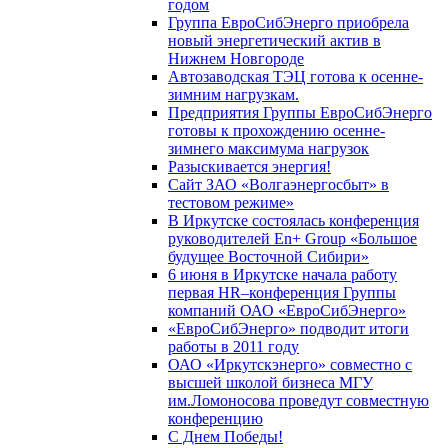
годом
Группа ЕвроСибЭнерго приобрела
новый энергетический актив в
Нижнем Новгороде
Автозаводская ТЭЦ готова к осенне-
зимним нагрузкам.
Предприятия Группы ЕвроСибЭнерго
готовы к прохождению осенне-
зимнего максимума нагрузок
Разыскивается энергия!
Сайт ЗАО «Волгаэнергосбыт» в
тестовом режиме»
В Иркутске состоялась конференция
руководителей En+ Group «Большое
будущее Восточной Сибири»
6 июня в Иркутске начала работу
первая HR–конференция Группы
компаний ОАО «ЕвроСибЭнерго»
«ЕвроСибЭнерго» подводит итоги
работы в 2011 году
ОАО «Иркутскэнерго» совместно с
высшей школой бизнеса МГУ
им.Ломоносова проведут совместную
конференцию
С Днем Победы!