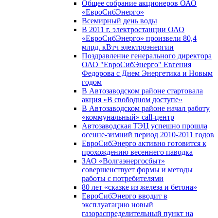
Общее собрание акционеров ОАО
«ЕвроСибЭнерго»
Всемирный день воды
В 2011 г. электростанции ОАО
«ЕвроСибЭнерго» произвели 80,4
млрд. кВтч электроэнергии
Поздравление генерального директора
ОАО "ЕвроСибЭнерго" Евгения
Федорова с Днем Энергетика и Новым
годом
В Автозаводском районе стартовала
акция «В свободном доступе»
В Автозаводском районе начал работу
«коммунальный» call-центр
Автозаводская ТЭЦ успешно прошла
осенне-зимний период 2010-2011 годов
ЕвроСибЭнерго активно готовится к
прохождению весеннего паводка
ЗАО «Волгаэнергосбыт»
совершенствует формы и методы
работы с потребителями
80 лет «сказке из железа и бетона»
ЕвроСибЭнерго вводит в
эксплуатацию новый
газораспределительный пункт на