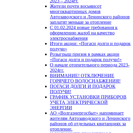
2023 – 2024гг.
Жители почти восьмисот
многоквартирных домов
Автозаводского и Ленинского районов
заплатят меньше за отопление
С 01.02.2024 новые требования к
оформлению жалоб на качество
электроснабжения
Итоги акции: «Погаси долги и подарок
получи»
Розыгрыш призов в рамках акции
«Погаси долги и подарок получи!»
О начале отопительного периода 2023-
2024гг.
ВНИМАНИЕ! ОТКЛЮЧЕНИЕ
ГОРЯЧЕГО ВОДОСНАБЖЕНИЯ!
ПОГАСИ ДОЛГИ И ПОДАРОК
ПОЛУЧИ!
ГРАФИК УСТАНОВКИ ПРИБОРОВ
УЧЕТА ЭЛЕКТРИЧЕСКОЙ
ЭНЕРГИИ
АО «Волгаэнергосбыт» напоминает
жителям Автозаводского и Ленинского
районов об отдельных квитанциях за
отопление.