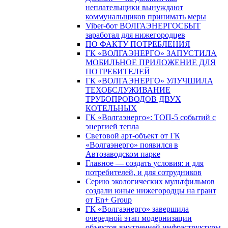
неплательщики вынуждают
коммунальщиков принимать меры
Viber-бот ВОЛГАЭНЕРГОСБЫТ
заработал для нижегородцев
ПО ФАКТУ ПОТРЕБЛЕНИЯ
ГК «ВОЛГАЭНЕРГО» ЗАПУСТИЛА
МОБИЛЬНОЕ ПРИЛОЖЕНИЕ ДЛЯ
ПОТРЕБИТЕЛЕЙ
ГК «ВОЛГАЭНЕРГО» УЛУЧШИЛА
ТЕХОБСЛУЖИВАНИЕ
ТРУБОПРОВОДОВ ДВУХ
КОТЕЛЬНЫХ
ГК «Волгаэнерго»: ТОП-5 событий с
энергией тепла
Световой арт-объект от ГК
«Волгаэнерго» появился в
Автозаводском парке
Главное — создать условия: и для
потребителей, и для сотрудников
Серию экологических мультфильмов
создали юные нижегородцы на грант
от En+ Group
ГК «Волгаэнерго» завершила
очередной этап модернизации
объектов внутренней инфраструктуры