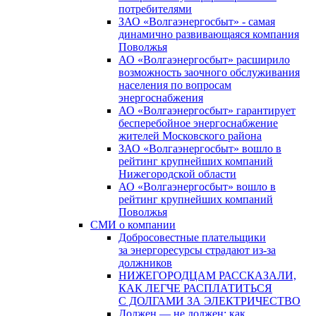
потребителями
ЗАО «Волгаэнергосбыт» - самая
динамично развивающаяся компания
Поволжья
АО «Волгаэнергосбыт» расширило
возможность заочного обслуживания
населения по вопросам
энергоснабжения
АО «Волгаэнергосбыт» гарантирует
бесперебойное энергоснабжение
жителей Московского района
ЗАО «Волгаэнергосбыт» вошло в
рейтинг крупнейших компаний
Нижегородской области
АО «Волгаэнергосбыт» вошло в
рейтинг крупнейших компаний
Поволжья
СМИ о компании
Добросовестные плательщики
за энергоресурсы страдают из-за
должников
НИЖЕГОРОДЦАМ РАССКАЗАЛИ,
КАК ЛЕГЧЕ РАСПЛАТИТЬСЯ
С ДОЛГАМИ ЗА ЭЛЕКТРИЧЕСТВО
Должен — не должен: как