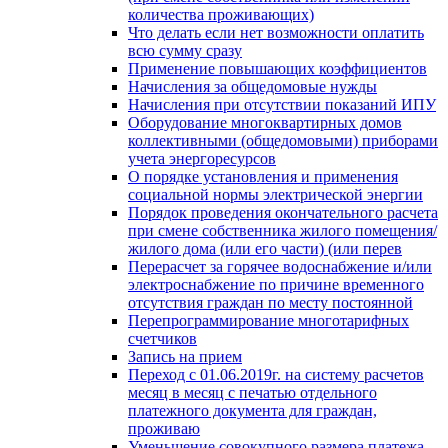
количества проживающих)
Что делать если нет возможности оплатить
всю сумму сразу
Применение повышающих коэффициентов
Начисления за общедомовые нужды
Начисления при отсутствии показаний ИПУ
Оборудование многоквартирных домов
коллективными (общедомовыми) приборами
учета энергоресурсов
О порядке установления и применения
социальной нормы электрической энергии
Порядок проведения окончательного расчета
при смене собственника жилого помещения/
жилого дома (или его части) (или перев
Перерасчет за горячее водоснабжение и/или
электроснабжение по причине временного
отсутствия граждан по месту постоянной
Перепрограммирование многотарифных
счетчиков
Запись на прием
Переход с 01.06.2019г. на систему расчетов
месяц в месяц с печатью отдельного
платежного документа для граждан,
проживаю
Уменьшение совокупного размера платежа