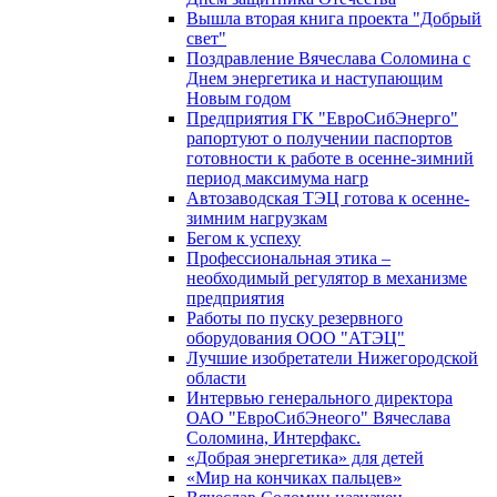
Вышла вторая книга проекта "Добрый
свет"
Поздравление Вячеслава Соломина с
Днем энергетика и наступающим
Новым годом
Предприятия ГК "ЕвроСибЭнерго"
рапортуют о получении паспортов
готовности к работе в осенне-зимний
период максимума нагр
Автозаводская ТЭЦ готова к осенне-
зимним нагрузкам
Бегом к успеху
Профессиональная этика –
необходимый регулятор в механизме
предприятия
Работы по пуску резервного
оборудования ООО "АТЭЦ"
Лучшие изобретатели Нижегородской
области
Интервью генерального директора
ОАО "ЕвроСибЭнеого" Вячеслава
Соломина, Интерфакс.
«Добрая энергетика» для детей
«Мир на кончиках пальцев»