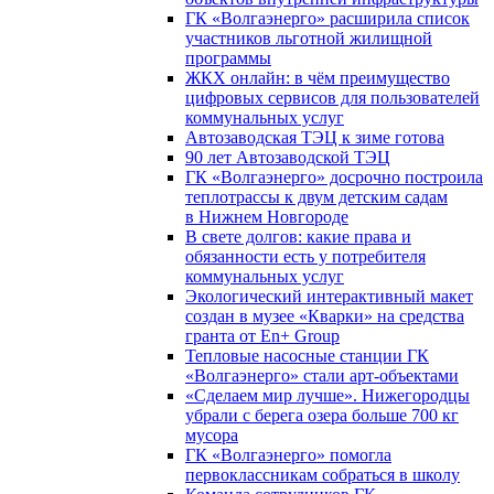
ГК «Волгаэнерго» расширила список
участников льготной жилищной
программы
ЖКХ онлайн: в чём преимущество
цифровых сервисов для пользователей
коммунальных услуг
Автозаводская ТЭЦ к зиме готова
90 лет Автозаводской ТЭЦ
ГК «Волгаэнерго» досрочно построила
теплотрассы к двум детским садам
в Нижнем Новгороде
В свете долгов: какие права и
обязанности есть у потребителя
коммунальных услуг
Экологический интерактивный макет
создан в музее «Кварки» на средства
гранта от En+ Group
Тепловые насосные станции ГК
«Волгаэнерго» стали арт-объектами
«Сделаем мир лучше». Нижегородцы
убрали с берега озера больше 700 кг
мусора
ГК «Волгаэнерго» помогла
первоклассникам собраться в школу