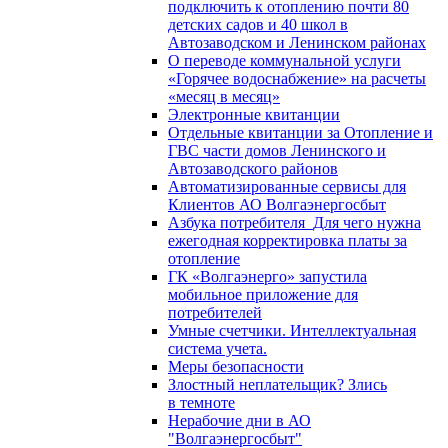
подключить к отоплению почти 80
детских садов и 40 школ в
Автозаводском и Ленинском районах
О переводе коммунальной услуги
«Горячее водоснабжение» на расчеты
«месяц в месяц»
Электронные квитанции
Отдельные квитанции за Отопление и
ГВС части домов Ленинского и
Автозаводского районов
Автоматизированные сервисы для
Клиентов АО Волгаэнергосбыт
Азбука потребителя_Для чего нужна
ежегодная корректировка платы за
отопление
ГК «Волгаэнерго» запустила
мобильное приложение для
потребителей
Умные счетчики. Интеллектуальная
система учета.
Меры безопасности
Злостный неплательщик? Злись
в темноте
Нерабочие дни в АО
"Волгаэнергосбыт"