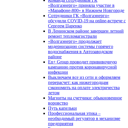
Команда сотрудников ГК
«Волгаэнерго» приняла участие в
«Марафоне-800» в Нижнем Новгороде
Сотрудники ГК «Волгаэнерго»
обсудили COVID-19 на online-встрече с
Сергеем Царенко
В Ленинском районе завершен летний
ремонт тепломагистрали
«Волгаэнерго» продолжает
модернизацию системы горячего
водоснабжения в Автозаводском
районе
En+ Group проводит прививочную
кампанию против коронавирусной
инфекции
Выключаем все из сети и оформляем
перерасчет: как нижегородцам
сэкономить на оплате электричества
летом
Магниты на счетчики: обыкновенное
воровство
Путь капельки
Профессиональная этика –
необходимый регулятор в механизме
предприятия