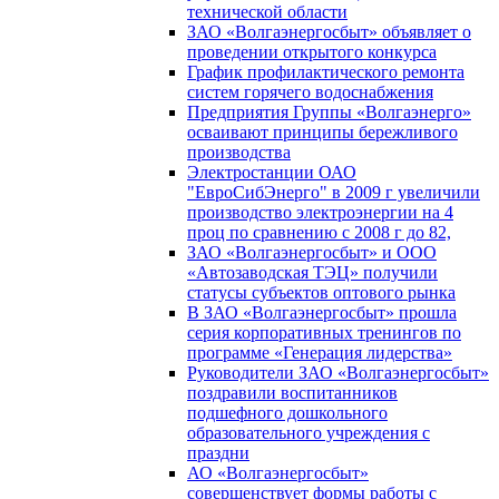
технической области
ЗАО «Волгаэнергосбыт» объявляет о
проведении открытого конкурса
График профилактического ремонта
систем горячего водоснабжения
Предприятия Группы «Волгаэнерго»
осваивают принципы бережливого
производства
Электростанции ОАО
"ЕвроСибЭнерго" в 2009 г увеличили
производство электроэнергии на 4
проц по сравнению с 2008 г до 82,
ЗАО «Волгаэнергосбыт» и ООО
«Автозаводская ТЭЦ» получили
статусы субъектов оптового рынка
В ЗАО «Волгаэнергосбыт» прошла
серия корпоративных тренингов по
программе «Генерация лидерства»
Руководители ЗАО «Волгаэнергосбыт»
поздравили воспитанников
подшефного дошкольного
образовательного учреждения с
праздни
АО «Волгаэнергосбыт»
совершенствует формы работы с