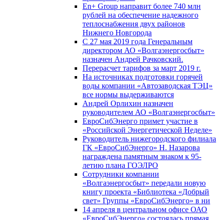
En+ Group направит более 740 млн
рублей на обеспечение надежного
теплоснабжения двух районов
Нижнего Новгорода
С 27 мая 2019 года Генеральным
директором АО «Волгаэнергосбыт»
назначен Андрей Рачковский.
Перерасчет тарифов за март 2019 г.
На источниках подготовки горячей
воды компании «Автозаводская ТЭЦ»
все нормы выдерживаются
Андрей Орлихин назначен
руководителем АО «Волгаэнергосбыт»
ЕвроСибЭнерго примет участие в
«Российской Энергетической Неделе»
Руководитель нижегородского филиала
ГК «ЕвроСибЭнерго» Н. Назарова
награждена памятным знаком к 95-
летию плана ГОЭЛРО
Сотрудники компании
«Волгаэнергосбыт» передали новую
книгу проекта «Библиотека «Добрый
свет» Группы «ЕвроСибЭнерго» в ни
14 апреля в центральном офисе ОАО
«ЕвроСибЭнерго» состоялась прямая