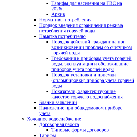
Тарифы для населения на ГВС на
2026г.
Архив
Нормативы потребления
Порядок введения ограничения режима
потребления горячей воды
Памятка потребителю
Порядок действий гражданина при
возникновении проблем со счетчиком
горячей воды
Требования к приборам учета горячей
воды, эксплуатация и обслуживание
приборов учета горячей воды
Порядок установки и приемки
(опломбировки) прибора учета горячей
воды
Показатели, характеризующие
качество горячего водоснабжения
Бланки заявлений
Начисление при общедомовом приборе
учета
Холодное водоснабжение
Договорная работа
Типовые формы договоров
Тарифы