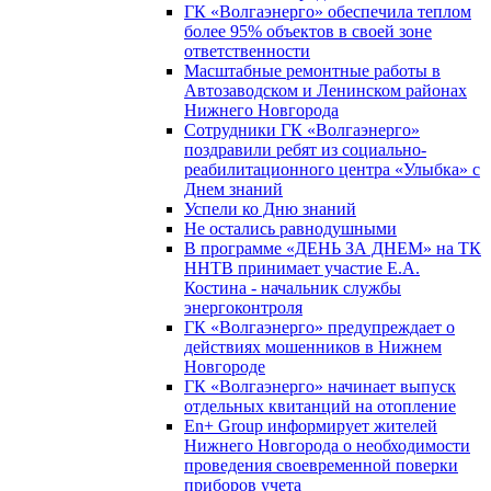
ГК «Волгаэнерго» обеспечила теплом
более 95% объектов в своей зоне
ответственности
Масштабные ремонтные работы в
Автозаводском и Ленинском районах
Нижнего Новгорода
Сотрудники ГК «Волгаэнерго»
поздравили ребят из социально-
реабилитационного центра «Улыбка» с
Днем знаний
Успели ко Дню знаний
Не остались равнодушными
В программе «ДЕНЬ ЗА ДНЕМ» на ТК
ННТВ принимает участие Е.А.
Костина - начальник службы
энергоконтроля
ГК «Волгаэнерго» предупреждает о
действиях мошенников в Нижнем
Новгороде
ГК «Волгаэнерго» начинает выпуск
отдельных квитанций на отопление
En+ Group информирует жителей
Нижнего Новгорода о необходимости
проведения своевременной поверки
приборов учета