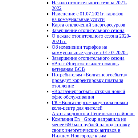
Начало отопительного сезона 2021-
2022
Изменение с 01.07.2021г. тарифов
на коммунальные услуги
Карта отключений энергоресурсов
Завершение отопительного сезона
О начале отопительного сезона 2020-
2021гг.
Об изменении тарифов на
коммунальные услуги с 01.07.2020г.
Завершение отопительного сезона
«ВолгаЭнерго» окажет помощь
ветеранам ВОВ
Потребителям «Волгаэнергосбыта»
проведут корректировку платы за
отопление
«Волгаэнергосбыт» открыл новый
офис обслуживания
ГК «Волгаэнерго» запустила новый
колл-центр для жителей
Автозаводского и Ленинского районов
Компания En+ Group направила не
менее 660 млн рублей на подготовку
своих энергетических активов в
Нижнем Новгороде к зим