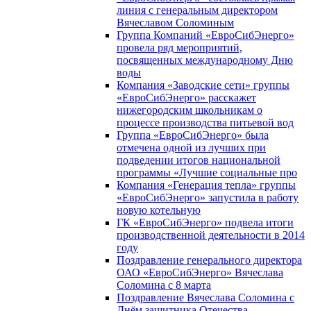
линия с генеральным директором
Вячеславом Соломиным
Группа Компаний «ЕвроСибЭнерго»
провела ряд мероприятий,
посвященных международному Дню
воды
Компания «Заводские сети» группы
«ЕвроСибЭнерго» расскажет
нижегородским школьникам о
процессе производства питьевой вод
Группа «ЕвроСибЭнерго» была
отмечена одной из лучших при
подведении итогов национальной
программы «Лучшие социальные про
Компания «Генерация тепла» группы
«ЕвроСибЭнерго» запустила в работу
новую котельную
ГК «ЕвроСибЭнерго» подвела итоги
производственной деятельности в 2014
году
Поздравление генерального директора
ОАО «ЕвроСибЭнерго» Вячеслава
Соломина с 8 марта
Поздравление Вячеслава Соломина с
Днём защитника Отечества