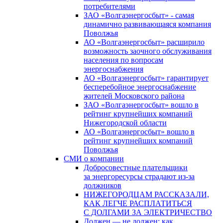
потребителями
ЗАО «Волгаэнергосбыт» - самая
динамично развивающаяся компания
Поволжья
АО «Волгаэнергосбыт» расширило
возможность заочного обслуживания
населения по вопросам
энергоснабжения
АО «Волгаэнергосбыт» гарантирует
бесперебойное энергоснабжение
жителей Московского района
ЗАО «Волгаэнергосбыт» вошло в
рейтинг крупнейших компаний
Нижегородской области
АО «Волгаэнергосбыт» вошло в
рейтинг крупнейших компаний
Поволжья
СМИ о компании
Добросовестные плательщики
за энергоресурсы страдают из-за
должников
НИЖЕГОРОДЦАМ РАССКАЗАЛИ,
КАК ЛЕГЧЕ РАСПЛАТИТЬСЯ
С ДОЛГАМИ ЗА ЭЛЕКТРИЧЕСТВО
Должен — не должен: как