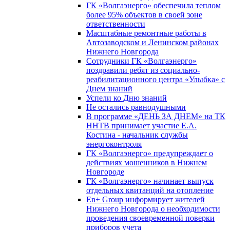
ГК «Волгаэнерго» обеспечила теплом
более 95% объектов в своей зоне
ответственности
Масштабные ремонтные работы в
Автозаводском и Ленинском районах
Нижнего Новгорода
Сотрудники ГК «Волгаэнерго»
поздравили ребят из социально-
реабилитационного центра «Улыбка» с
Днем знаний
Успели ко Дню знаний
Не остались равнодушными
В программе «ДЕНЬ ЗА ДНЕМ» на ТК
ННТВ принимает участие Е.А.
Костина - начальник службы
энергоконтроля
ГК «Волгаэнерго» предупреждает о
действиях мошенников в Нижнем
Новгороде
ГК «Волгаэнерго» начинает выпуск
отдельных квитанций на отопление
En+ Group информирует жителей
Нижнего Новгорода о необходимости
проведения своевременной поверки
приборов учета