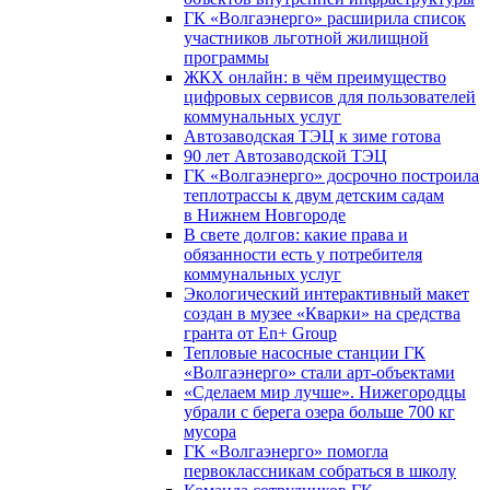
ГК «Волгаэнерго» расширила список
участников льготной жилищной
программы
ЖКХ онлайн: в чём преимущество
цифровых сервисов для пользователей
коммунальных услуг
Автозаводская ТЭЦ к зиме готова
90 лет Автозаводской ТЭЦ
ГК «Волгаэнерго» досрочно построила
теплотрассы к двум детским садам
в Нижнем Новгороде
В свете долгов: какие права и
обязанности есть у потребителя
коммунальных услуг
Экологический интерактивный макет
создан в музее «Кварки» на средства
гранта от En+ Group
Тепловые насосные станции ГК
«Волгаэнерго» стали арт-объектами
«Сделаем мир лучше». Нижегородцы
убрали с берега озера больше 700 кг
мусора
ГК «Волгаэнерго» помогла
первоклассникам собраться в школу