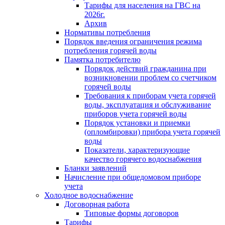
Тарифы для населения на ГВС на
2026г.
Архив
Нормативы потребления
Порядок введения ограничения режима
потребления горячей воды
Памятка потребителю
Порядок действий гражданина при
возникновении проблем со счетчиком
горячей воды
Требования к приборам учета горячей
воды, эксплуатация и обслуживание
приборов учета горячей воды
Порядок установки и приемки
(опломбировки) прибора учета горячей
воды
Показатели, характеризующие
качество горячего водоснабжения
Бланки заявлений
Начисление при общедомовом приборе
учета
Холодное водоснабжение
Договорная работа
Типовые формы договоров
Тарифы