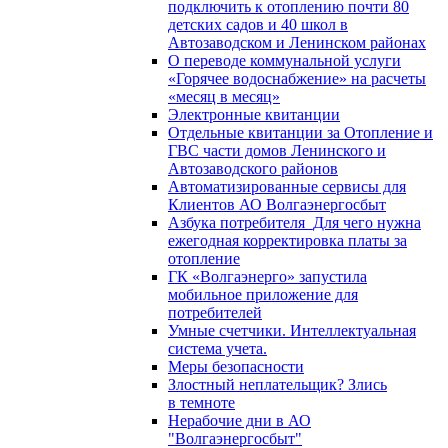
подключить к отоплению почти 80
детских садов и 40 школ в
Автозаводском и Ленинском районах
О переводе коммунальной услуги
«Горячее водоснабжение» на расчеты
«месяц в месяц»
Электронные квитанции
Отдельные квитанции за Отопление и
ГВС части домов Ленинского и
Автозаводского районов
Автоматизированные сервисы для
Клиентов АО Волгаэнергосбыт
Азбука потребителя_Для чего нужна
ежегодная корректировка платы за
отопление
ГК «Волгаэнерго» запустила
мобильное приложение для
потребителей
Умные счетчики. Интеллектуальная
система учета.
Меры безопасности
Злостный неплательщик? Злись
в темноте
Нерабочие дни в АО
"Волгаэнергосбыт"