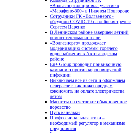
Команда сотрудников ГК
«Волгаэнерго» приняла участие в
«Марафоне-800» в Нижнем Новгороде
Сотрудники ГК «Волгаэнерго»
обсудили COVID-19 на online-встрече с
Сергеем Царенко
В Ленинском районе завершен летний
ремонт тепломагистрали
«Волгаэнерго» продолжает
модернизацию системы горячего
водоснабжения в Автозаводском
районе
En+ Group проводит прививочную
кампанию против коронавирусной
инфекции
Выключаем все из сети и оформляем
перерасчет: как нижегородцам
сэкономить на оплате электричества
летом
Магниты на счетчики: обыкновенное
воровство
Путь капельки
Профессиональная этика –
необходимый регулятор в механизме
предприятия