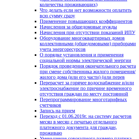
количества проживающих)
Что делать если нет возможности оплатить
всю сумму сразу
Применение повышающих коэффициентов
Начисления за общедомовые нужды
Начисления при отсутствии показаний ИПУ
Оборудование многоквартирных домов
коллективными (общедомовыми) приборами
учета энергоресурсов
О порядке установления и применения
социальной нормы электрической энергии
Порядок проведения окончательного расчета
при смене собственника жилого помещения/
жилого дома (или его части) (или перев
Перерасчет за горячее водоснабжение и/или
электроснабжение по причине временного
отсутствия граждан по месту постоянной
Перепрограммирование многотарифных
счетчиков
Запись на прием
Переход с 01.06.2019г. на систему расчетов
месяц в месяц с печатью отдельного
платежного документа для граждан,
проживаю
Уменьшение совокупного размера платежа