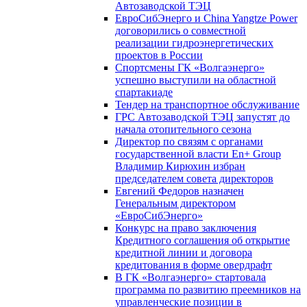
Автозаводской ТЭЦ
ЕвроСибЭнерго и China Yangtze Power
договорились о совместной
реализации гидроэнергетических
проектов в России
Спортсмены ГК «Волгаэнерго»
успешно выступили на областной
спартакиаде
Тендер на транспортное обслуживание
ГРС Автозаводской ТЭЦ запустят до
начала отопительного сезона
Директор по связям с органами
государственной власти En+ Group
Владимир Кирюхин избран
председателем совета директоров
Евгений Федоров назначен
Генеральным директором
«ЕвроСибЭнерго»
Конкурс на право заключения
Кредитного соглашения об открытие
кредитной линии и договора
кредитования в форме овердрафт
В ГК «Волгаэнерго» стартовала
программа по развитию преемников на
управленческие позиции в