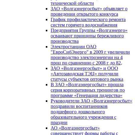
технической области
ЗАО «Волгаэнергосбыт» объявляет о
проведении открытого конкурса
График профилактического ремонта
систем горячего водоснабжения
Предприятия Группы «Волгаэнерго»
осваивают принципы бережливого
производства
Электростанции ОАО
"ЕвроСибЭнерго" в 2009 г увеличили
производство электроэнергии на 4
проц по сравнению с 2008 г до 82,
ЗАО «Волгаэнергосбыт» и ООО
«Автозаводская ТЭЦ» получили
статусы субъектов оптового рынка
В ЗАО «Волгаэнергосбыт» прошла
серия корпоративных тренингов по
программе «Генерация лидерства»
Руководители ЗАО «Волгаэнергосбыт»
поздравили воспитанников
подшефного дошкольного
образовательного учреждения с
праздни
АО «Волгаэнергосбыт»
совершенствует формы работы с