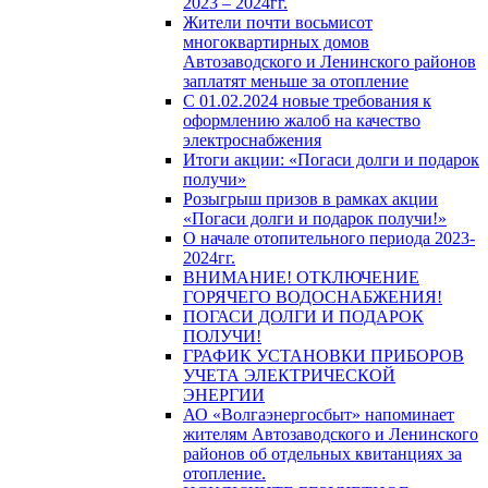
2023 – 2024гг.
Жители почти восьмисот
многоквартирных домов
Автозаводского и Ленинского районов
заплатят меньше за отопление
С 01.02.2024 новые требования к
оформлению жалоб на качество
электроснабжения
Итоги акции: «Погаси долги и подарок
получи»
Розыгрыш призов в рамках акции
«Погаси долги и подарок получи!»
О начале отопительного периода 2023-
2024гг.
ВНИМАНИЕ! ОТКЛЮЧЕНИЕ
ГОРЯЧЕГО ВОДОСНАБЖЕНИЯ!
ПОГАСИ ДОЛГИ И ПОДАРОК
ПОЛУЧИ!
ГРАФИК УСТАНОВКИ ПРИБОРОВ
УЧЕТА ЭЛЕКТРИЧЕСКОЙ
ЭНЕРГИИ
АО «Волгаэнергосбыт» напоминает
жителям Автозаводского и Ленинского
районов об отдельных квитанциях за
отопление.