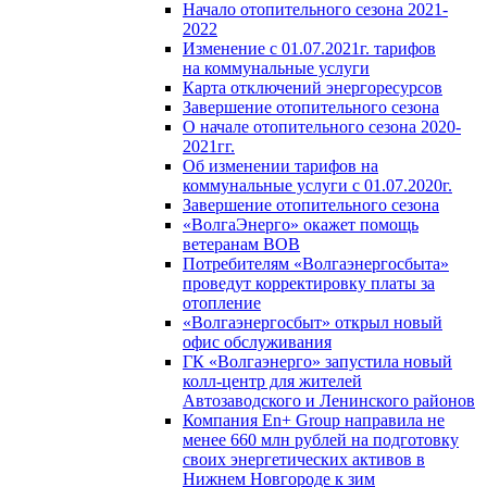
Начало отопительного сезона 2021-
2022
Изменение с 01.07.2021г. тарифов
на коммунальные услуги
Карта отключений энергоресурсов
Завершение отопительного сезона
О начале отопительного сезона 2020-
2021гг.
Об изменении тарифов на
коммунальные услуги с 01.07.2020г.
Завершение отопительного сезона
«ВолгаЭнерго» окажет помощь
ветеранам ВОВ
Потребителям «Волгаэнергосбыта»
проведут корректировку платы за
отопление
«Волгаэнергосбыт» открыл новый
офис обслуживания
ГК «Волгаэнерго» запустила новый
колл-центр для жителей
Автозаводского и Ленинского районов
Компания En+ Group направила не
менее 660 млн рублей на подготовку
своих энергетических активов в
Нижнем Новгороде к зим