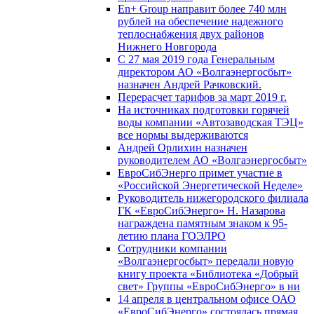
En+ Group направит более 740 млн
рублей на обеспечение надежного
теплоснабжения двух районов
Нижнего Новгорода
С 27 мая 2019 года Генеральным
директором АО «Волгаэнергосбыт»
назначен Андрей Рачковский.
Перерасчет тарифов за март 2019 г.
На источниках подготовки горячей
воды компании «Автозаводская ТЭЦ»
все нормы выдерживаются
Андрей Орлихин назначен
руководителем АО «Волгаэнергосбыт»
ЕвроСибЭнерго примет участие в
«Российской Энергетической Неделе»
Руководитель нижегородского филиала
ГК «ЕвроСибЭнерго» Н. Назарова
награждена памятным знаком к 95-
летию плана ГОЭЛРО
Сотрудники компании
«Волгаэнергосбыт» передали новую
книгу проекта «Библиотека «Добрый
свет» Группы «ЕвроСибЭнерго» в ни
14 апреля в центральном офисе ОАО
«ЕвроСибЭнерго» состоялась прямая