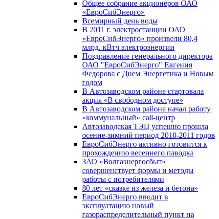
Общее собрание акционеров ОАО
«ЕвроСибЭнерго»
Всемирный день воды
В 2011 г. электростанции ОАО
«ЕвроСибЭнерго» произвели 80,4
млрд. кВтч электроэнергии
Поздравление генерального директора
ОАО "ЕвроСибЭнерго" Евгения
Федорова с Днем Энергетика и Новым
годом
В Автозаводском районе стартовала
акция «В свободном доступе»
В Автозаводском районе начал работу
«коммунальный» call-центр
Автозаводская ТЭЦ успешно прошла
осенне-зимний период 2010-2011 годов
ЕвроСибЭнерго активно готовится к
прохождению весеннего паводка
ЗАО «Волгаэнергосбыт»
совершенствует формы и методы
работы с потребителями
80 лет «сказке из железа и бетона»
ЕвроСибЭнерго вводит в
эксплуатацию новый
газораспределительный пункт на