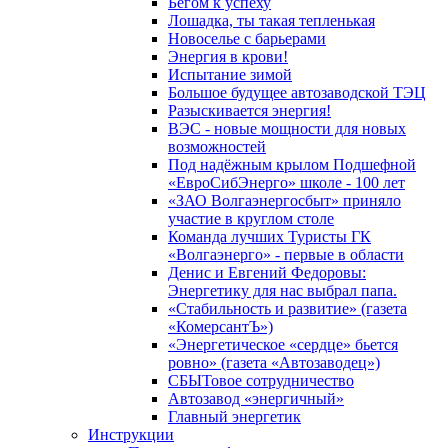
Бегом к успеху
Лошадка, ты такая тепленькая
Новоселье с барьерами
Энергия в крови!
Испытание зимой
Большое будущее автозаводской ТЭЦ
Разыскивается энергия!
ВЭС - новые мощности для новых
возможностей
Под надёжным крылом Подшефной
«ЕвроСибЭнерго» школе - 100 лет
«ЗАО Волгаэнергосбыт» приняло
участие в круглом столе
Команда лучших Туристы ГК
«Волгаэнерго» - первые в области
Денис и Евгений Федоровы:
Энергетику для нас выбрал папа.
«Стабильность и развитие» (газета
«КомерсантЪ»)
«Энергетическое «сердце» бьется
ровно» (газета «Автозаводец»)
СБЫТовое сотрудничество
Автозавод «энергичный»
Главный энергетик
Инструкции