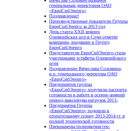
Вячеслав Соломин назначен
генеральным директором ОАО
«ЕвроСибЭнерго»
Поздравление!
Производственные показатели Группы
ЕвроСибЭнерго за 2013 год
День старта XXII зимних
Олимпийских игр в Сочи отметят
компании, входящие в Группу
ЕвроСибЭнерго
Представители ЕвроСибЭнерго стали
участниками эстафеты Олимпийского
огня
Поздравление Вячеслава Соломина,
и.о. генерального директора ОАО
«ЕвроСибЭнерго»
Предприятия группы
«ЕвроСибЭнерго» получили паспорта
готовности к работе в осенне-зимний
период максимума нагрузок 2013-
Предприятия Группы
«ЕвроСибЭнерго» подошли к
отопительному сезону 2013-2014 гг. в
полной технической готовности
Прекращены полномочия ген.