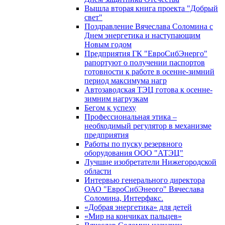
Вышла вторая книга проекта "Добрый
свет"
Поздравление Вячеслава Соломина с
Днем энергетика и наступающим
Новым годом
Предприятия ГК "ЕвроСибЭнерго"
рапортуют о получении паспортов
готовности к работе в осенне-зимний
период максимума нагр
Автозаводская ТЭЦ готова к осенне-
зимним нагрузкам
Бегом к успеху
Профессиональная этика –
необходимый регулятор в механизме
предприятия
Работы по пуску резервного
оборудования ООО "АТЭЦ"
Лучшие изобретатели Нижегородской
области
Интервью генерального директора
ОАО "ЕвроСибЭнеого" Вячеслава
Соломина, Интерфакс.
«Добрая энергетика» для детей
«Мир на кончиках пальцев»