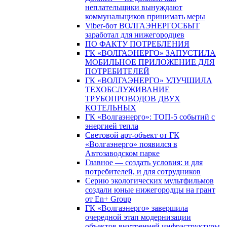
неплательщики вынуждают
коммунальщиков принимать меры
Viber-бот ВОЛГАЭНЕРГОСБЫТ
заработал для нижегородцев
ПО ФАКТУ ПОТРЕБЛЕНИЯ
ГК «ВОЛГАЭНЕРГО» ЗАПУСТИЛА
МОБИЛЬНОЕ ПРИЛОЖЕНИЕ ДЛЯ
ПОТРЕБИТЕЛЕЙ
ГК «ВОЛГАЭНЕРГО» УЛУЧШИЛА
ТЕХОБСЛУЖИВАНИЕ
ТРУБОПРОВОДОВ ДВУХ
КОТЕЛЬНЫХ
ГК «Волгаэнерго»: ТОП-5 событий с
энергией тепла
Световой арт-объект от ГК
«Волгаэнерго» появился в
Автозаводском парке
Главное — создать условия: и для
потребителей, и для сотрудников
Серию экологических мультфильмов
создали юные нижегородцы на грант
от En+ Group
ГК «Волгаэнерго» завершила
очередной этап модернизации
объектов внутренней инфраструктуры