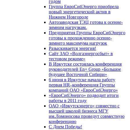
годом
Группа ЕвроСибЭнерго приобрела
новый энергетический актив в
Нижнем Новгороде
Автозаводская ТЭЦ готова к осенне-
зимним нагрузкам.
Предприятия Группы ЕвроСибЭнерго
готовы к прохождению осенне-
зимнего максимума нагрузок
Разыскивается энергия!
Сайт ЗАО «Волгаэнергосбыт» в
тестовом режиме»
В Иркутске состоялась конференция
руководителей En+ Group «Большое
будущее Восточной Сибири»
6 июня в Иркутске начала работу
первая HR–конференция Группы
компаний ОАО «ЕвроСибЭнерго»
«ЕвроСибЭнерго» подводит итоги
работы в 2011 году
ОАО «Иркутскэнерго» совместно с
высшей школой бизнеса МГУ
им.Ломоносова проведут совместную
конференцию
С Днем Победы!