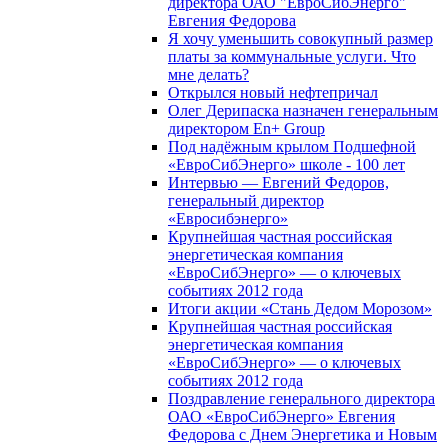
директора ОАО "ЕвроСибЭнерго"
Евгения Федорова
Я хочу уменьшить совокупный размер
платы за коммунальные услуги. Что
мне делать?
Открылся новый нефтепричал
Олег Дерипаска назначен генеральным
директором En+ Group
Под надёжным крылом Подшефной
«ЕвроСибЭнерго» школе - 100 лет
Интервью — Евгений Федоров,
генеральный директор
«Евросибэнерго»
Крупнейшая частная российская
энергетическая компания
«ЕвроСибЭнерго» — о ключевых
событиях 2012 года
Итоги акции «Стань Дедом Морозом»
Крупнейшая частная российская
энергетическая компания
«ЕвроСибЭнерго» — о ключевых
событиях 2012 года
Поздравление генерального директора
ОАО «ЕвроСибЭнерго» Евгения
Федорова с Днем Энергетика и Новым