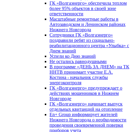
ГК «Волгаэнерго» обеспечила теплом
более 95% объектов в своей зоне
ответственности
Масштабные ремонтные работы в
Автозаводском и Ленинском районах
Нижнего Новгорода
Сотрудники ГК «Волгаэнерго»
поздравили ребят из социально-
реабилитационного центра «Улыбка» с
Днем знаний
Успели ко Дню знаний
Не остались равнодушными
В программе «ДЕНЬ ЗА ДНЕМ» на ТК
ННТВ принимает участие Е.А.
Костина - начальник службы
энергоконтроля
ГК «Волгаэнерго» предупреждает о
действиях мошенников в Нижнем
Новгороде
ГК «Волгаэнерго» начинает выпуск
отдельных квитанций на отопление
En+ Group информирует жителей
Нижнего Новгорода о необходимости
проведения своевременной поверки
приборов учета