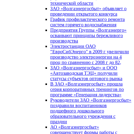
технической области
ЗАО «Волгаэнергосбыт» объявляет о
проведении открытого конкурса
График профилактического ремонта
систем горячего водоснабжения
Предприятия Группы «Волгаэнерго»
осваивают принципы бережливого
производства
Электростанции ОАО
"ЕвроСибЭнерго" в 2009 г увеличили
производство электроэнергии на 4
проц по сравнению с 2008 г до 82,
ЗАО «Волгаэнергосбыт» и ООО
«Автозаводская ТЭЦ» получили
статусы субъектов оптового рынка
В ЗАО «Волгаэнергосбыт» прошла
серия корпоративных тренингов по
программе «Генерация лидерства»
Руководители ЗАО «Волгаэнергосбыт»
поздравили воспитанников
подшефного дошкольного
образовательного учреждения с
праздни
АО «Волгаэнергосбыт»
совершенствует формы работы с