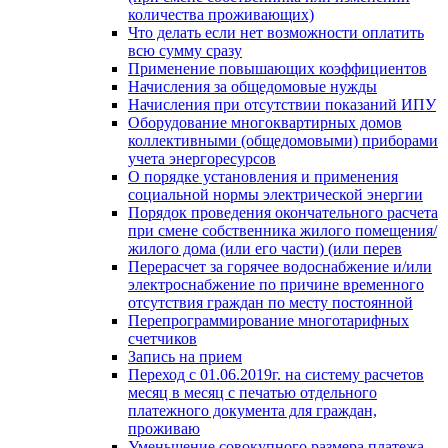
количества проживающих)
Что делать если нет возможности оплатить
всю сумму сразу
Применение повышающих коэффициентов
Начисления за общедомовые нужды
Начисления при отсутствии показаний ИПУ
Оборудование многоквартирных домов
коллективными (общедомовыми) приборами
учета энергоресурсов
О порядке установления и применения
социальной нормы электрической энергии
Порядок проведения окончательного расчета
при смене собственника жилого помещения/
жилого дома (или его части) (или перев
Перерасчет за горячее водоснабжение и/или
электроснабжение по причине временного
отсутствия граждан по месту постоянной
Перепрограммирование многотарифных
счетчиков
Запись на прием
Переход с 01.06.2019г. на систему расчетов
месяц в месяц с печатью отдельного
платежного документа для граждан,
проживаю
Уменьшение совокупного размера платежа