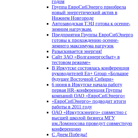
годом
Группа ЕвроСибЭнерго приобрела
новый энергетический актив в
Нижнем Новгороде
Автозаводская ТЭЦ готова к осенне-
зимним нагрузкам.
Предприятия Группы ЕвроСибЭнерго
готовы к прохождению осенне-
зимнего максимума нагрузок
Разыскивается энергия!
Сайт ЗАО «Волгаэнергосбыт» в
тестовом режиме»
В Иркутске состоялась конференция
руководителей En+ Group «Большое
будущее Восточной Сибири»
6 июня в Иркутске начала работу
первая HR–конференция Группы
компаний ОАО «ЕвроСибЭнерго»
«ЕвроСибЭнерго» подводит итоги
работы в 2011 году
ОАО «Иркутскэнерго» совместно с
высшей школой бизнеса МГУ
им.Ломоносова проведут совместную
конференцию
С Днем Победы!