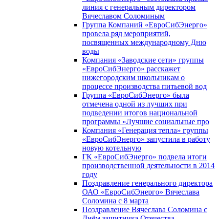
линия с генеральным директором
Вячеславом Соломиным
Группа Компаний «ЕвроСибЭнерго»
провела ряд мероприятий,
посвященных международному Дню
воды
Компания «Заводские сети» группы
«ЕвроСибЭнерго» расскажет
нижегородским школьникам о
процессе производства питьевой вод
Группа «ЕвроСибЭнерго» была
отмечена одной из лучших при
подведении итогов национальной
программы «Лучшие социальные про
Компания «Генерация тепла» группы
«ЕвроСибЭнерго» запустила в работу
новую котельную
ГК «ЕвроСибЭнерго» подвела итоги
производственной деятельности в 2014
году
Поздравление генерального директора
ОАО «ЕвроСибЭнерго» Вячеслава
Соломина с 8 марта
Поздравление Вячеслава Соломина с
Днём защитника Отечества