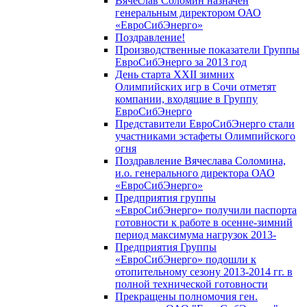
Вячеслав Соломин назначен
генеральным директором ОАО
«ЕвроСибЭнерго»
Поздравление!
Производственные показатели Группы
ЕвроСибЭнерго за 2013 год
День старта XXII зимних
Олимпийских игр в Сочи отметят
компании, входящие в Группу
ЕвроСибЭнерго
Представители ЕвроСибЭнерго стали
участниками эстафеты Олимпийского
огня
Поздравление Вячеслава Соломина,
и.о. генерального директора ОАО
«ЕвроСибЭнерго»
Предприятия группы
«ЕвроСибЭнерго» получили паспорта
готовности к работе в осенне-зимний
период максимума нагрузок 2013-
Предприятия Группы
«ЕвроСибЭнерго» подошли к
отопительному сезону 2013-2014 гг. в
полной технической готовности
Прекращены полномочия ген.