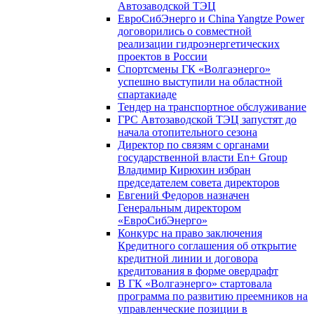
Автозаводской ТЭЦ
ЕвроСибЭнерго и China Yangtze Power
договорились о совместной
реализации гидроэнергетических
проектов в России
Спортсмены ГК «Волгаэнерго»
успешно выступили на областной
спартакиаде
Тендер на транспортное обслуживание
ГРС Автозаводской ТЭЦ запустят до
начала отопительного сезона
Директор по связям с органами
государственной власти En+ Group
Владимир Кирюхин избран
председателем совета директоров
Евгений Федоров назначен
Генеральным директором
«ЕвроСибЭнерго»
Конкурс на право заключения
Кредитного соглашения об открытие
кредитной линии и договора
кредитования в форме овердрафт
В ГК «Волгаэнерго» стартовала
программа по развитию преемников на
управленческие позиции в