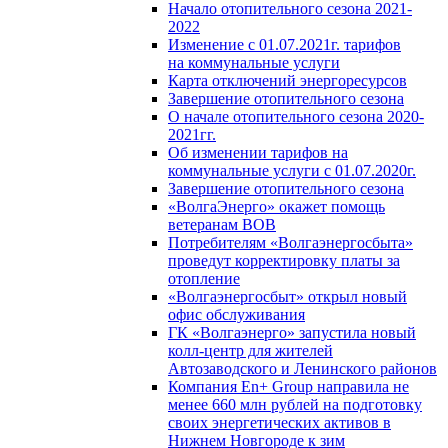
Начало отопительного сезона 2021-
2022
Изменение с 01.07.2021г. тарифов
на коммунальные услуги
Карта отключений энергоресурсов
Завершение отопительного сезона
О начале отопительного сезона 2020-
2021гг.
Об изменении тарифов на
коммунальные услуги с 01.07.2020г.
Завершение отопительного сезона
«ВолгаЭнерго» окажет помощь
ветеранам ВОВ
Потребителям «Волгаэнергосбыта»
проведут корректировку платы за
отопление
«Волгаэнергосбыт» открыл новый
офис обслуживания
ГК «Волгаэнерго» запустила новый
колл-центр для жителей
Автозаводского и Ленинского районов
Компания En+ Group направила не
менее 660 млн рублей на подготовку
своих энергетических активов в
Нижнем Новгороде к зим