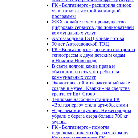
ГК «Волгаэнерго» расширила список
участников льготной жилищной
программы
ЖКХ онлайн: в чём преимущество
цифровых сервисов для пользователей
коммунальных услуг
Автозаводская ТЭЦ к зиме готова
90 лет Автозаводской ТЭЦ
ГК «Волгаэнерго» досрочно построила
теплотрассы к двум детским садам
в Нижнем Новгороде
В свете долгов: какие права и
обязанности есть у потребителя
коммунальных услуг
Экологический интерактивный макет
создан в музее «Кварки» на средства
гранта от En+ Group
Тепловые насосные станции ГК
«Волгаэнерго» стали арт-объектами
«Сделаем мир лучше». Нижегородцы
убрали с берега озера больше 700 кг
мусора
ГК «Волгаэнерго» помогла
первоклассникам собраться в школу