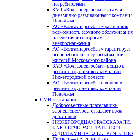
потребителями
ЗАО «Волгаэнергосбыт» - самая
динамично развивающаяся компания
Поволжья
АО «Волгаэнергосбыт» расширило
возможность заочного обслуживания
населения по вопросам
энергоснабжения
АО «Волгаэнергосбыт» гарантирует
бесперебойное энергоснабжение
жителей Московского района
ЗАО «Волгаэнергосбыт» вошло в
рейтинг крупнейших компаний
Нижегородской области
АО «Волгаэнергосбыт» вошло в
рейтинг крупнейших компаний
Поволжья
СМИ о компании
Добросовестные плательщики
за энергоресурсы страдают из-за
должников
НИЖЕГОРОДЦАМ РАССКАЗАЛИ,
КАК ЛЕГЧЕ РАСПЛАТИТЬСЯ
С ДОЛГАМИ ЗА ЭЛЕКТРИЧЕСТВО
Должен — не должен: как