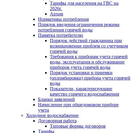
Тарифы для населения на ГВС на
2026г.
Архив
Нормативы потребления
Порядок введения ограничения режима
потребления горячей воды
Памятка потребителю
Порядок действий гражданина при
возникновении проблем со счетчиком
горячей воды
Требования к приборам учета горячей
воды, эксплуатация и обслуживание
приборов учета горячей воды
Порядок установки и приемки
(опломбировки) прибора учета горячей
воды
Показатели, характеризующие
качество горячего водоснабжения
Бланки заявлений
Начисление при общедомовом приборе
учета
Холодное водоснабжение
Договорная работа
Типовые формы договоров
Тарифы