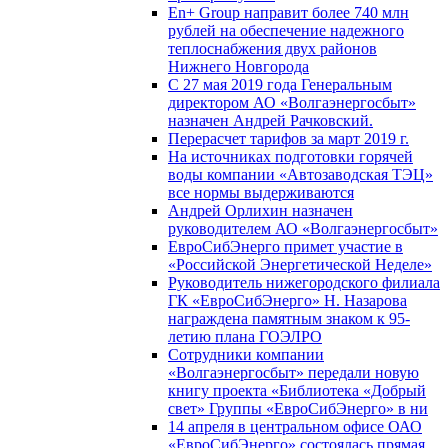
En+ Group направит более 740 млн
рублей на обеспечение надежного
теплоснабжения двух районов
Нижнего Новгорода
С 27 мая 2019 года Генеральным
директором АО «Волгаэнергосбыт»
назначен Андрей Рачковский.
Перерасчет тарифов за март 2019 г.
На источниках подготовки горячей
воды компании «Автозаводская ТЭЦ»
все нормы выдерживаются
Андрей Орлихин назначен
руководителем АО «Волгаэнергосбыт»
ЕвроСибЭнерго примет участие в
«Российской Энергетической Неделе»
Руководитель нижегородского филиала
ГК «ЕвроСибЭнерго» Н. Назарова
награждена памятным знаком к 95-
летию плана ГОЭЛРО
Сотрудники компании
«Волгаэнергосбыт» передали новую
книгу проекта «Библиотека «Добрый
свет» Группы «ЕвроСибЭнерго» в ни
14 апреля в центральном офисе ОАО
«ЕвроСибЭнерго» состоялась прямая