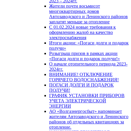
2023 – 2024гг.
Жители почти восьмисот
многоквартирных домов
Автозаводского и Ленинского районов
заплатят меньше за отопление
С 01.02.2024 новые требования к
оформлению жалоб на качество
электроснабжения
Итоги акции: «Погаси долги и подарок
получи»
Розыгрыш призов в рамках акции
«Погаси долги и подарок получи!»
О начале отопительного периода 2023-
2024гг.
ВНИМАНИЕ! ОТКЛЮЧЕНИЕ
ГОРЯЧЕГО ВОДОСНАБЖЕНИЯ!
ПОГАСИ ДОЛГИ И ПОДАРОК
ПОЛУЧИ!
ГРАФИК УСТАНОВКИ ПРИБОРОВ
УЧЕТА ЭЛЕКТРИЧЕСКОЙ
ЭНЕРГИИ
АО «Волгаэнергосбыт» напоминает
жителям Автозаводского и Ленинского
районов об отдельных квитанциях за
отопление.