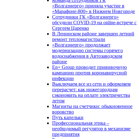
Команда сотрудников ГК
«Волгаэнерго» приняла участие в
«Марафоне-800» в Нижнем Новгороде
Сотрудники ГК «Волгаэнерго»
обсудили COVID-19 на online-встрече с
Сергеем Царенко
В Ленинском районе завершен летний
ремонт тепломагистрали
«Волгаэнерго» продолжает
модернизацию системы горячего
водоснабжения в Автозаводском
районе
En+ Group проводит прививочную
кампанию против коронавирусной
инфекции
Выключаем все из сети и оформляем
перерасчет: как нижегородцам
сэкономить на оплате электричества
летом
Магниты на счетчики: обыкновенное
воровство
Путь капельки
Профессиональная этика –
необходимый регулятор в механизме
предприятия