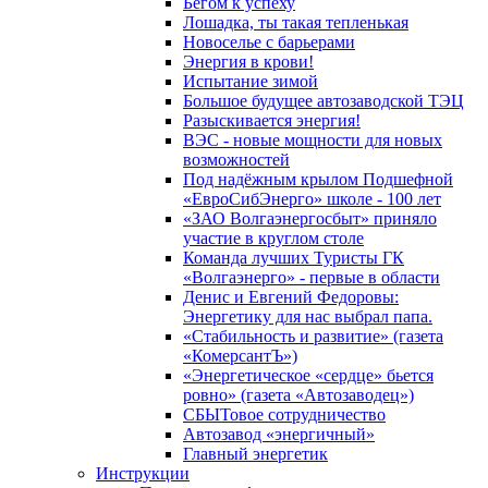
Бегом к успеху
Лошадка, ты такая тепленькая
Новоселье с барьерами
Энергия в крови!
Испытание зимой
Большое будущее автозаводской ТЭЦ
Разыскивается энергия!
ВЭС - новые мощности для новых
возможностей
Под надёжным крылом Подшефной
«ЕвроСибЭнерго» школе - 100 лет
«ЗАО Волгаэнергосбыт» приняло
участие в круглом столе
Команда лучших Туристы ГК
«Волгаэнерго» - первые в области
Денис и Евгений Федоровы:
Энергетику для нас выбрал папа.
«Стабильность и развитие» (газета
«КомерсантЪ»)
«Энергетическое «сердце» бьется
ровно» (газета «Автозаводец»)
СБЫТовое сотрудничество
Автозавод «энергичный»
Главный энергетик
Инструкции