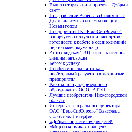
Вышла вторая книга проекта "Добрый
свет"
Поздравление Вячеслава Соломина с
Днем энергетика и наступающим
Новым годом
Предприятия ГК "ЕвроСибЭнерго"
рапортуют о получении паспортов
готовности к работе в осенне-зимний
период максимума нагр
Автозаводская ТЭЦ готова к осенне-
зимним нагрузкам
Бегом к успеху
Профессиональная этика –
необходимый регулятор в механизме
предприятия
Работы по пуску резервного
оборудования ООО "АТЭЦ"
Лучшие изобретатели Нижегородской
области
Интервью генерального директора
ОАО "ЕвроСибЭнеого" Вячеслава
Соломина, Интерфакс.
«Добрая энергетика» для детей
«Мир на кончиках пальцев»