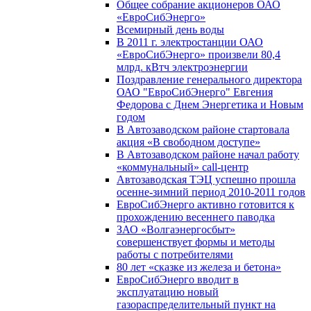
Общее собрание акционеров ОАО
«ЕвроСибЭнерго»
Всемирный день воды
В 2011 г. электростанции ОАО
«ЕвроСибЭнерго» произвели 80,4
млрд. кВтч электроэнергии
Поздравление генерального директора
ОАО "ЕвроСибЭнерго" Евгения
Федорова с Днем Энергетика и Новым
годом
В Автозаводском районе стартовала
акция «В свободном доступе»
В Автозаводском районе начал работу
«коммунальный» call-центр
Автозаводская ТЭЦ успешно прошла
осенне-зимний период 2010-2011 годов
ЕвроСибЭнерго активно готовится к
прохождению весеннего паводка
ЗАО «Волгаэнергосбыт»
совершенствует формы и методы
работы с потребителями
80 лет «сказке из железа и бетона»
ЕвроСибЭнерго вводит в
эксплуатацию новый
газораспределительный пункт на