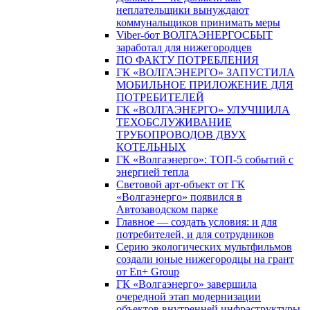
неплательщики вынуждают
коммунальщиков принимать меры
Viber-бот ВОЛГАЭНЕРГОСБЫТ
заработал для нижегородцев
ПО ФАКТУ ПОТРЕБЛЕНИЯ
ГК «ВОЛГАЭНЕРГО» ЗАПУСТИЛА
МОБИЛЬНОЕ ПРИЛОЖЕНИЕ ДЛЯ
ПОТРЕБИТЕЛЕЙ
ГК «ВОЛГАЭНЕРГО» УЛУЧШИЛА
ТЕХОБСЛУЖИВАНИЕ
ТРУБОПРОВОДОВ ДВУХ
КОТЕЛЬНЫХ
ГК «Волгаэнерго»: ТОП-5 событий с
энергией тепла
Световой арт-объект от ГК
«Волгаэнерго» появился в
Автозаводском парке
Главное — создать условия: и для
потребителей, и для сотрудников
Серию экологических мультфильмов
создали юные нижегородцы на грант
от En+ Group
ГК «Волгаэнерго» завершила
очередной этап модернизации
объектов внутренней инфраструктуры