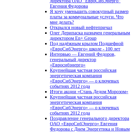
директора ОАО "ЕвроСибЭнерго"
Евгения Федорова
Я хочу уменьшить совокупный размер
платы за коммунальные услуги. Что
мне делать?
Открылся новый нефтепричал
Олег Дерипаска назначен генеральным
директором En+ Group
Под надёжным крылом Подшефной
«ЕвроСибЭнерго» школе - 100 лет
Интервью — Евгений Федоров,
генеральный директор
«Евросибэнерго»
Крупнейшая частная российская
энергетическая компания
«ЕвроСибЭнерго» — о ключевых
событиях 2012 года
Итоги акции «Стань Дедом Морозом»
Крупнейшая частная российская
энергетическая компания
«ЕвроСибЭнерго» — о ключевых
событиях 2012 года
Поздравление генерального директора
ОАО «ЕвроСибЭнерго» Евгения
Федорова с Днем Энергетика и Новым