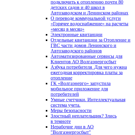
подключить к отоплению почти 80
детских садов и 40 школ в
Автозаводском и Ленинском районах
О переводе коммунальной услуги
«Горячее водоснабжение» на расчеты
«месяц в месяц»
Электронные квитанции
Отдельные квитанции за Отопление и
ГВС части домов Ленинского и
Автозаводского районов
Автоматизированные сервисы для
Клиентов АО Волгаэнергосбыт
Азбука потребителя_Для чего нужна
ежегодная корректировка платы за
отопление
ГК «Волгаэнерго» запустила
мобильное приложение для
потребителей
Умные счетчики. Интеллектуальная
система учета.
Меры безопасности
Злостный неплательщик? Злись
в темноте
Нерабочие дни в АО
"Волгаэнергосбыт"