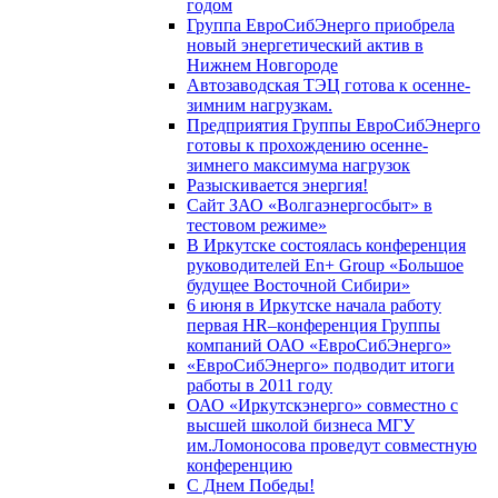
годом
Группа ЕвроСибЭнерго приобрела
новый энергетический актив в
Нижнем Новгороде
Автозаводская ТЭЦ готова к осенне-
зимним нагрузкам.
Предприятия Группы ЕвроСибЭнерго
готовы к прохождению осенне-
зимнего максимума нагрузок
Разыскивается энергия!
Сайт ЗАО «Волгаэнергосбыт» в
тестовом режиме»
В Иркутске состоялась конференция
руководителей En+ Group «Большое
будущее Восточной Сибири»
6 июня в Иркутске начала работу
первая HR–конференция Группы
компаний ОАО «ЕвроСибЭнерго»
«ЕвроСибЭнерго» подводит итоги
работы в 2011 году
ОАО «Иркутскэнерго» совместно с
высшей школой бизнеса МГУ
им.Ломоносова проведут совместную
конференцию
С Днем Победы!