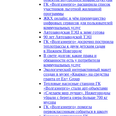
ГК «Волгаэнерго» расширила список
участников льготной жилищной
программы
ЖКХ онлайн: в чём преимущество
цифровых сервисов для пользователей
коммунальных услуг
Автозаводская ТЭЦ к зиме готова
90 лет Автозаводской ТЭЦ
ГК «Волгаэнерго» досрочно построила
теплотрассы к двум детским садам
в Нижнем Новгороде
В свете долгов: какие права и
обязанности есть у потребителя
коммунальных услуг
Экологический интерактивный макет
создан в музее «Кварки» на средства
гранта от En+ Group
Тепловые насосные станции ГК
«Волгаэнерго» стали арт-объектами
«Сделаем мир лучше». Нижегородцы
убрали с берега озера больше 700 кг
мусора
ГК «Волгаэнерго» помогла
первоклассникам собраться в школу