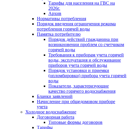
Тарифы для населения на ГВС на
2026г.
Архив
Нормативы потребления
Порядок введения ограничения режима
потребления горячей воды
Памятка потребителю
Порядок действий гражданина при
возникновении проблем со счетчиком
горячей воды
Требования к приборам учета горячей
воды, эксплуатация и обслуживание
приборов учета горячей воды
Порядок установки и приемки
(опломбировки) прибора учета горячей
воды
Показатели, характеризующие
качество горячего водоснабжения
Бланки заявлений
Начисление при общедомовом приборе
учета
Холодное водоснабжение
Договорная работа
Типовые формы договоров
Тарифы