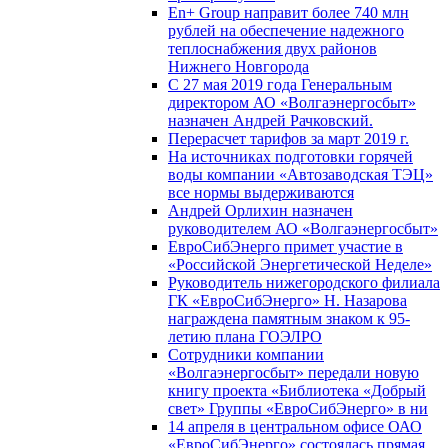
En+ Group направит более 740 млн
рублей на обеспечение надежного
теплоснабжения двух районов
Нижнего Новгорода
С 27 мая 2019 года Генеральным
директором АО «Волгаэнергосбыт»
назначен Андрей Рачковский.
Перерасчет тарифов за март 2019 г.
На источниках подготовки горячей
воды компании «Автозаводская ТЭЦ»
все нормы выдерживаются
Андрей Орлихин назначен
руководителем АО «Волгаэнергосбыт»
ЕвроСибЭнерго примет участие в
«Российской Энергетической Неделе»
Руководитель нижегородского филиала
ГК «ЕвроСибЭнерго» Н. Назарова
награждена памятным знаком к 95-
летию плана ГОЭЛРО
Сотрудники компании
«Волгаэнергосбыт» передали новую
книгу проекта «Библиотека «Добрый
свет» Группы «ЕвроСибЭнерго» в ни
14 апреля в центральном офисе ОАО
«ЕвроСибЭнерго» состоялась прямая