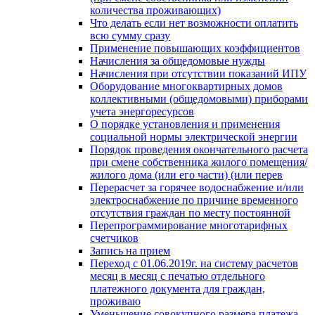
количества проживающих)
Что делать если нет возможности оплатить
всю сумму сразу
Применение повышающих коэффициентов
Начисления за общедомовые нужды
Начисления при отсутствии показаний ИПУ
Оборудование многоквартирных домов
коллективными (общедомовыми) приборами
учета энергоресурсов
О порядке установления и применения
социальной нормы электрической энергии
Порядок проведения окончательного расчета
при смене собственника жилого помещения/
жилого дома (или его части) (или перев
Перерасчет за горячее водоснабжение и/или
электроснабжение по причине временного
отсутствия граждан по месту постоянной
Перепрограммирование многотарифных
счетчиков
Запись на прием
Переход с 01.06.2019г. на систему расчетов
месяц в месяц с печатью отдельного
платежного документа для граждан,
проживаю
Уменьшение совокупного размера платежа