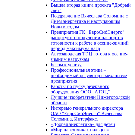
Вышла вторая книга проекта "Добрый
свет"
Поздравление Вячеслава Соломина с
Днем энергетика и наступающим
Новым годом
Предприятия ГК "ЕвроСибЭнерго"
рапортуют о получении паспортов
готовности к работе в осенне-зимний
период максимума нагр
Автозаводская ТЭЦ готова к осенне-
зимним нагрузкам
Бегом к успеху
Профессиональная этика –
необходимый регулятор в механизме
предприятия
Работы по пуску резервного
оборудования ООО "АТЭЦ"
Лучшие изобретатели Нижегородской
области
Интервью генерального директора
ОАО "ЕвроСибЭнеого" Вячеслава
Соломина, Интерфакс.
«Добрая энергетика» для детей
«Мир на кончиках пальцев»