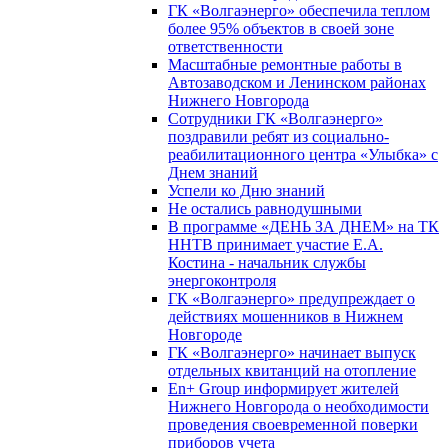
ГК «Волгаэнерго» обеспечила теплом
более 95% объектов в своей зоне
ответственности
Масштабные ремонтные работы в
Автозаводском и Ленинском районах
Нижнего Новгорода
Сотрудники ГК «Волгаэнерго»
поздравили ребят из социально-
реабилитационного центра «Улыбка» с
Днем знаний
Успели ко Дню знаний
Не остались равнодушными
В программе «ДЕНЬ ЗА ДНЕМ» на ТК
ННТВ принимает участие Е.А.
Костина - начальник службы
энергоконтроля
ГК «Волгаэнерго» предупреждает о
действиях мошенников в Нижнем
Новгороде
ГК «Волгаэнерго» начинает выпуск
отдельных квитанций на отопление
En+ Group информирует жителей
Нижнего Новгорода о необходимости
проведения своевременной поверки
приборов учета