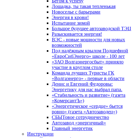
Бегом к успеху
Лошадка, ты такая тепленькая
Новоселье с барьерами
Энергия в крови!
Испытание зимой
Большое будущее автозаводской ТЭЦ
Разыскивается энергия!
ВЭС - новые мощности для новых
возможностей
Под надёжным крылом Подшефной
«ЕвроСибЭнерго» школе - 100 лет
«ЗАО Волгаэнергосбыт» приняло
участие в круглом столе
Команда лучших Туристы ГК
«Волгаэнерго» - первые в области
Денис и Евгений Федоровы:
Энергетику для нас выбрал папа.
«Стабильность и развитие» (газета
«КомерсантЪ»)
«Энергетическое «сердце» бьется
ровно» (газета «Автозаводец»)
СБЫТовое сотрудничество
Автозавод «энергичный»
Главный энергетик
Инструкции