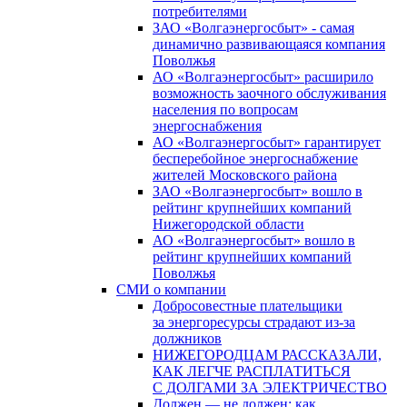
потребителями
ЗАО «Волгаэнергосбыт» - самая
динамично развивающаяся компания
Поволжья
АО «Волгаэнергосбыт» расширило
возможность заочного обслуживания
населения по вопросам
энергоснабжения
АО «Волгаэнергосбыт» гарантирует
бесперебойное энергоснабжение
жителей Московского района
ЗАО «Волгаэнергосбыт» вошло в
рейтинг крупнейших компаний
Нижегородской области
АО «Волгаэнергосбыт» вошло в
рейтинг крупнейших компаний
Поволжья
СМИ о компании
Добросовестные плательщики
за энергоресурсы страдают из-за
должников
НИЖЕГОРОДЦАМ РАССКАЗАЛИ,
КАК ЛЕГЧЕ РАСПЛАТИТЬСЯ
С ДОЛГАМИ ЗА ЭЛЕКТРИЧЕСТВО
Должен — не должен: как