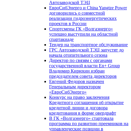
Автозаводской ТЭЦ
ЕвроСибЭнерго и China Yangtze Power
договорились о совместной
реализации гидроэнергетических
проектов в России
Спортсмены ГК «Волгаэнерго»
успешно выступили на областной
спартакиаде
Тендер на транспортное обслуживание
ГРС Автозаводской ТЭЦ запустят до
начала отопительного сезона
Директор по связям с органами
государственной власти En+ Group
Владимир Кирюхин избран
председателем совета директоров
Евгений Федоров назначен
Генеральным директором
«ЕвроСибЭнерго»
Конкурс на право заключения
Кредитного соглашения об открытие
кредитной линии и договора
кредитования в форме овердрафт
В ГК «Волгаэнерго» стартовала
программа по развитию преемников на
управленческие позиции в