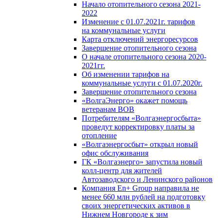
Начало отопительного сезона 2021-
2022
Изменение с 01.07.2021г. тарифов
на коммунальные услуги
Карта отключений энергоресурсов
Завершение отопительного сезона
О начале отопительного сезона 2020-
2021гг.
Об изменении тарифов на
коммунальные услуги с 01.07.2020г.
Завершение отопительного сезона
«ВолгаЭнерго» окажет помощь
ветеранам ВОВ
Потребителям «Волгаэнергосбыта»
проведут корректировку платы за
отопление
«Волгаэнергосбыт» открыл новый
офис обслуживания
ГК «Волгаэнерго» запустила новый
колл-центр для жителей
Автозаводского и Ленинского районов
Компания En+ Group направила не
менее 660 млн рублей на подготовку
своих энергетических активов в
Нижнем Новгороде к зим