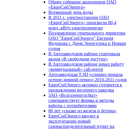
Общее собрание акционеров ОАО
«ЕвроСибЭнерго»
Всемирный день воды
В 2011 г. электростанции ОАО
«ЕвроСибЭнерго» произвели 80,4
млрд. кВтч электроэнергии
Поздравление генерального директора
ОАО "ЕвроСибЭнерго" Евгения
Федорова с Днем Энергетика и Новым
годом
В Автозаводском районе стартовала
акция «В свободном доступе»
В Автозаводском районе начал работу
«коммунальный» call-центр
Автозаводская ТЭЦ успешно прошла
осенне-зимний период 2010-2011 годов
ЕвроСибЭнерго активно готовится к
прохождению весеннего паводка
ЗАО «Волгаэнергосбыт»
совершенствует формы и методы
работы с потребителями
80 лет «сказке из железа и бетона»
ЕвроСибЭнерго вводит в
эксплуатацию новый
газораспределительный пункт на