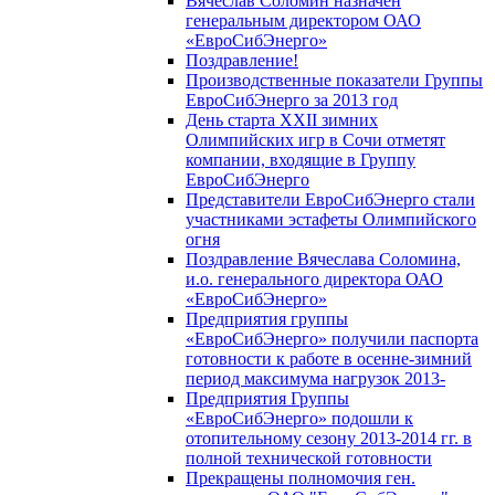
Вячеслав Соломин назначен
генеральным директором ОАО
«ЕвроСибЭнерго»
Поздравление!
Производственные показатели Группы
ЕвроСибЭнерго за 2013 год
День старта XXII зимних
Олимпийских игр в Сочи отметят
компании, входящие в Группу
ЕвроСибЭнерго
Представители ЕвроСибЭнерго стали
участниками эстафеты Олимпийского
огня
Поздравление Вячеслава Соломина,
и.о. генерального директора ОАО
«ЕвроСибЭнерго»
Предприятия группы
«ЕвроСибЭнерго» получили паспорта
готовности к работе в осенне-зимний
период максимума нагрузок 2013-
Предприятия Группы
«ЕвроСибЭнерго» подошли к
отопительному сезону 2013-2014 гг. в
полной технической готовности
Прекращены полномочия ген.