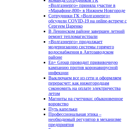
Команда сотрудников ГК
«Волгаэнерго» приняла участие в
«Марафоне-800» в Нижнем Новгороде
Сотрудники ГК «Волгаэнерго»
обсудили COVID-19 на online-встрече с
Сергеем Царенко
В Ленинском районе завершен летний
ремонт тепломагистрали
«Волгаэнерго» продолжает
модернизацию системы горячего
водоснабжения в Автозаводском
районе
En+ Group проводит прививочную
кампанию против коронавирусной
инфекции
Выключаем все из сети и оформляем
перерасчет: как нижегородцам
сэкономить на оплате электричества
летом
Магниты на счетчики: обыкновенное
воровство
Путь капельки
Профессиональная этика –
необходимый регулятор в механизме
предприятия