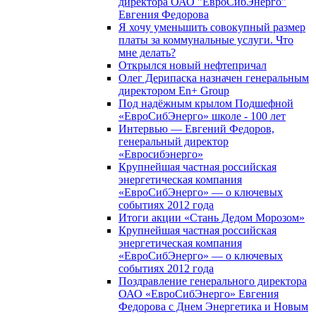
директора ОАО "ЕвроСибЭнерго"
Евгения Федорова
Я хочу уменьшить совокупный размер
платы за коммунальные услуги. Что
мне делать?
Открылся новый нефтепричал
Олег Дерипаска назначен генеральным
директором En+ Group
Под надёжным крылом Подшефной
«ЕвроСибЭнерго» школе - 100 лет
Интервью — Евгений Федоров,
генеральный директор
«Евросибэнерго»
Крупнейшая частная российская
энергетическая компания
«ЕвроСибЭнерго» — о ключевых
событиях 2012 года
Итоги акции «Стань Дедом Морозом»
Крупнейшая частная российская
энергетическая компания
«ЕвроСибЭнерго» — о ключевых
событиях 2012 года
Поздравление генерального директора
ОАО «ЕвроСибЭнерго» Евгения
Федорова с Днем Энергетика и Новым