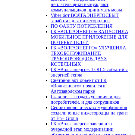
неплательщики вынуждают
коммунальщиков принимать меры
Viber-бот ВОЛГАЭНЕРГОСБЫТ
заработал для нижегородцев
ПО ФАКТУ ПОТРЕБЛЕНИЯ
ГК «ВОЛГАЭНЕРГО» ЗАПУСТИЛА
МОБИЛЬНОЕ ПРИЛОЖЕНИЕ ДЛЯ
ПОТРЕБИТЕЛЕЙ
ГК «ВОЛГАЭНЕРГО» УЛУЧШИЛА
ТЕХОБСЛУЖИВАНИЕ
ТРУБОПРОВОДОВ ДВУХ
КОТЕЛЬНЫХ
ГК «Волгаэнерго»: ТОП-5 событий с
энергией тепла
Световой арт-объект от ГК
«Волгаэнерго» появился в
Автозаводском парке
Главное — создать условия: и для
потребителей, и для сотрудников
Серию экологических мультфильмов
создали юные нижегородцы на грант
от En+ Group
ГК «Волгаэнерго» завершила
очередной этап модернизации
объектов внутренней инфраструктуры