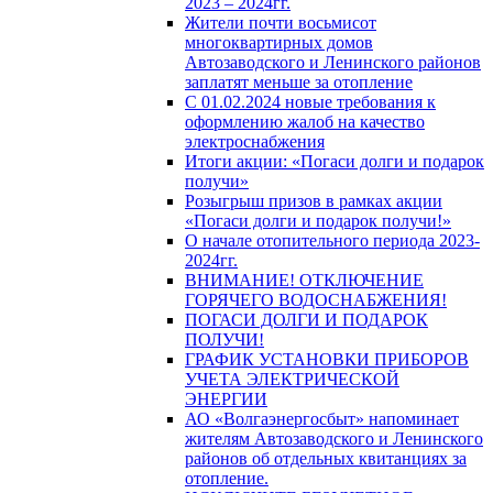
2023 – 2024гг.
Жители почти восьмисот
многоквартирных домов
Автозаводского и Ленинского районов
заплатят меньше за отопление
С 01.02.2024 новые требования к
оформлению жалоб на качество
электроснабжения
Итоги акции: «Погаси долги и подарок
получи»
Розыгрыш призов в рамках акции
«Погаси долги и подарок получи!»
О начале отопительного периода 2023-
2024гг.
ВНИМАНИЕ! ОТКЛЮЧЕНИЕ
ГОРЯЧЕГО ВОДОСНАБЖЕНИЯ!
ПОГАСИ ДОЛГИ И ПОДАРОК
ПОЛУЧИ!
ГРАФИК УСТАНОВКИ ПРИБОРОВ
УЧЕТА ЭЛЕКТРИЧЕСКОЙ
ЭНЕРГИИ
АО «Волгаэнергосбыт» напоминает
жителям Автозаводского и Ленинского
районов об отдельных квитанциях за
отопление.