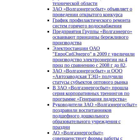
технической области
ЗАО «Волгаэнергосбыт» объявляет о
проведении открытого конкурса
График профилактического ремонта
систем горячего водоснабжения
Предприятия Группы «Волгаэнерго»
осваивают принципы бережливого
производства
Электростанции ОАО
"ЕвроСибЭнерго" в 2009 г увеличили
производство электроэнергии на 4
проц по сравнению с 2008 г до 82,
ЗАО «Волгаэнергосбыт» и ООО
«Автозаводская ТЭЦ» получили
статусы субъектов оптового рынка
В ЗАО «Волгаэнергосбыт» прошла
серия корпоративных тренингов по
программе «Генерация лидерства»
Руководители ЗАО «Волгаэнергосбыт»
поздравили воспитанников
подшефного дошкольного
образовательного учреждения с
праздни
АО «Волгаэнергосбыт»
совершенствует формы работы с