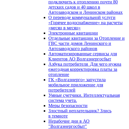
подключить к отоплению почти 80
детских садов и 40 школ в
Автозаводском и Ленинском районах
О переводе коммунальной услуги
«Горячее водоснабжение» на расчеты
«месяц в месяц»
Электронные квитанции
Отдельные квитанции за Отопление и
ГВС части домов Ленинского и
Автозаводского районов
Автоматизированные сервисы для
Клиентов АО Волгаэнергосбыт
Азбука потребителя_Для чего нужна
ежегодная корректировка платы за
отопление
ГК «Волгаэнерго» запустила
мобильное приложение для
потребителей
Умные счетчики. Интеллектуальная
система учета.
Меры безопасности
Злостный неплательщик? Злись
в темноте
Нерабочие дни в АО
"Волгаэнергосбыт"