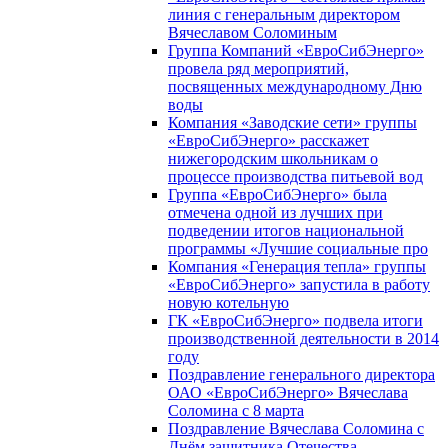
линия с генеральным директором
Вячеславом Соломиным
Группа Компаний «ЕвроСибЭнерго»
провела ряд мероприятий,
посвященных международному Дню
воды
Компания «Заводские сети» группы
«ЕвроСибЭнерго» расскажет
нижегородским школьникам о
процессе производства питьевой вод
Группа «ЕвроСибЭнерго» была
отмечена одной из лучших при
подведении итогов национальной
программы «Лучшие социальные про
Компания «Генерация тепла» группы
«ЕвроСибЭнерго» запустила в работу
новую котельную
ГК «ЕвроСибЭнерго» подвела итоги
производственной деятельности в 2014
году
Поздравление генерального директора
ОАО «ЕвроСибЭнерго» Вячеслава
Соломина с 8 марта
Поздравление Вячеслава Соломина с
Днём защитника Отечества