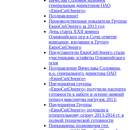
Вячеслав Соломин назначен
генеральным директором ОАО
«ЕвроСибЭнерго»
Поздравление!
Производственные показатели Группы
ЕвроСибЭнерго за 2013 год
День старта XXII зимних
Олимпийских игр в Сочи отметят
компании, входящие в Группу
ЕвроСибЭнерго
Представители ЕвроСибЭнерго стали
участниками эстафеты Олимпийского
огня
Поздравление Вячеслава Соломина,
и.о. генерального директора ОАО
«ЕвроСибЭнерго»
Предприятия группы
«ЕвроСибЭнерго» получили паспорта
готовности к работе в осенне-зимний
период максимума нагрузок 2013-
Предприятия Группы
«ЕвроСибЭнерго» подошли к
отопительному сезону 2013-2014 гг. в
полной технической готовности
Прекращены полномочия ген.