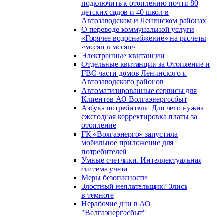
подключить к отоплению почти 80
детских садов и 40 школ в
Автозаводском и Ленинском районах
О переводе коммунальной услуги
«Горячее водоснабжение» на расчеты
«месяц в месяц»
Электронные квитанции
Отдельные квитанции за Отопление и
ГВС части домов Ленинского и
Автозаводского районов
Автоматизированные сервисы для
Клиентов АО Волгаэнергосбыт
Азбука потребителя_Для чего нужна
ежегодная корректировка платы за
отопление
ГК «Волгаэнерго» запустила
мобильное приложение для
потребителей
Умные счетчики. Интеллектуальная
система учета.
Меры безопасности
Злостный неплательщик? Злись
в темноте
Нерабочие дни в АО
"Волгаэнергосбыт"