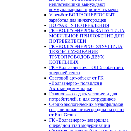
неплательщики вынуждают
коммунальщиков принимать меры
Viber-бот ВОЛГАЭНЕРГОСБЫТ
заработал для нижегородцев
ПО ФАКТУ ПОТРЕБЛЕНИЯ
ГК «ВОЛГАЭНЕРГО» ЗАПУСТИЛА
МОБИЛЬНОЕ ПРИЛОЖЕНИЕ ДЛЯ
ПОТРЕБИТЕЛЕЙ
ГК «ВОЛГАЭНЕРГО» УЛУЧШИЛА
ТЕХОБСЛУЖИВАНИЕ
ТРУБОПРОВОДОВ ДВУХ
КОТЕЛЬНЫХ
ГК «Волгаэнерго»: ТОП-5 событий с
энергией тепла
Световой арт-объект от ГК
«Волгаэнерго» появился в
Автозаводском парке
Главное — создать условия: и для
потребителей, и для сотрудников
Серию экологических мультфильмов
создали юные нижегородцы на грант
от En+ Group
ГК «Волгаэнерго» завершила
очередной этап модернизации
объектов внутренней инфраструктуры