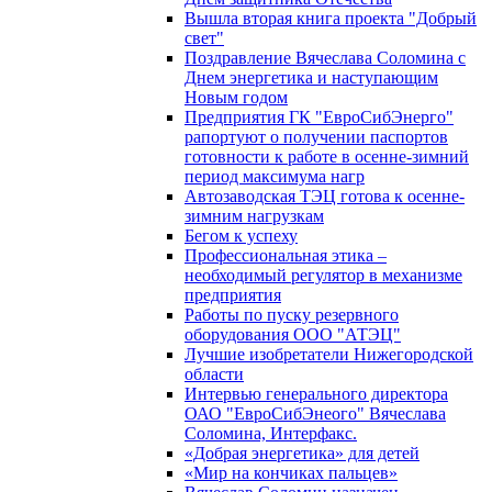
Вышла вторая книга проекта "Добрый
свет"
Поздравление Вячеслава Соломина с
Днем энергетика и наступающим
Новым годом
Предприятия ГК "ЕвроСибЭнерго"
рапортуют о получении паспортов
готовности к работе в осенне-зимний
период максимума нагр
Автозаводская ТЭЦ готова к осенне-
зимним нагрузкам
Бегом к успеху
Профессиональная этика –
необходимый регулятор в механизме
предприятия
Работы по пуску резервного
оборудования ООО "АТЭЦ"
Лучшие изобретатели Нижегородской
области
Интервью генерального директора
ОАО "ЕвроСибЭнеого" Вячеслава
Соломина, Интерфакс.
«Добрая энергетика» для детей
«Мир на кончиках пальцев»