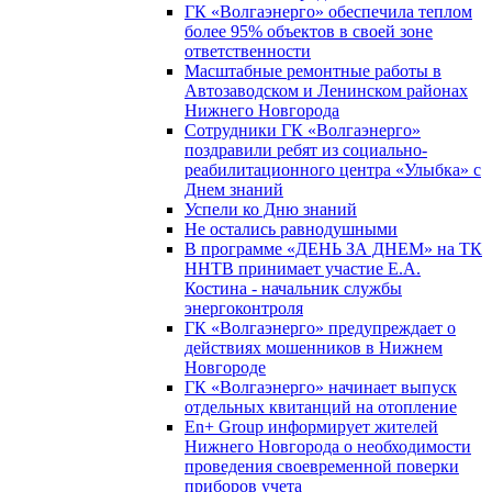
ГК «Волгаэнерго» обеспечила теплом
более 95% объектов в своей зоне
ответственности
Масштабные ремонтные работы в
Автозаводском и Ленинском районах
Нижнего Новгорода
Сотрудники ГК «Волгаэнерго»
поздравили ребят из социально-
реабилитационного центра «Улыбка» с
Днем знаний
Успели ко Дню знаний
Не остались равнодушными
В программе «ДЕНЬ ЗА ДНЕМ» на ТК
ННТВ принимает участие Е.А.
Костина - начальник службы
энергоконтроля
ГК «Волгаэнерго» предупреждает о
действиях мошенников в Нижнем
Новгороде
ГК «Волгаэнерго» начинает выпуск
отдельных квитанций на отопление
En+ Group информирует жителей
Нижнего Новгорода о необходимости
проведения своевременной поверки
приборов учета