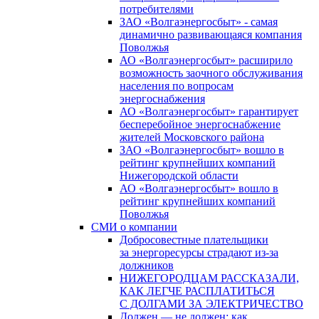
потребителями
ЗАО «Волгаэнергосбыт» - самая
динамично развивающаяся компания
Поволжья
АО «Волгаэнергосбыт» расширило
возможность заочного обслуживания
населения по вопросам
энергоснабжения
АО «Волгаэнергосбыт» гарантирует
бесперебойное энергоснабжение
жителей Московского района
ЗАО «Волгаэнергосбыт» вошло в
рейтинг крупнейших компаний
Нижегородской области
АО «Волгаэнергосбыт» вошло в
рейтинг крупнейших компаний
Поволжья
СМИ о компании
Добросовестные плательщики
за энергоресурсы страдают из-за
должников
НИЖЕГОРОДЦАМ РАССКАЗАЛИ,
КАК ЛЕГЧЕ РАСПЛАТИТЬСЯ
С ДОЛГАМИ ЗА ЭЛЕКТРИЧЕСТВО
Должен — не должен: как