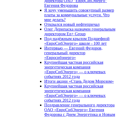
директора ОАО "ЕвроСибЭнерго"
Евгения Федорова
Я хочу уменьшить совокупный размер
платы за коммунальные услуги. Что
мне делать?
Открылся новый нефтепричал
Олег Дерипаска назначен генеральным
директором En+ Group
Под надёжным крылом Подшефной
«ЕвроСибЭнерго» школе - 100 лет
Интервью — Евгений Федоров,
генеральный директор
«Евросибэнерго»
Крупнейшая частная российская
энергетическая компания
«ЕвроСибЭнерго» — о ключевых
событиях 2012 года
Итоги акции «Стань Дедом Морозом»
Крупнейшая частная российская
энергетическая компания
«ЕвроСибЭнерго» — о ключевых
событиях 2012 года
Поздравление генерального директора
ОАО «ЕвроСибЭнерго» Евгения
Федорова с Днем Энергетика и Новым