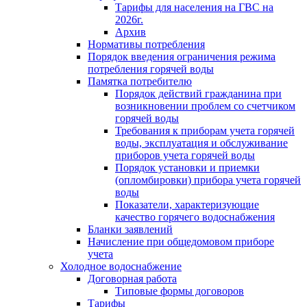
Тарифы для населения на ГВС на
2026г.
Архив
Нормативы потребления
Порядок введения ограничения режима
потребления горячей воды
Памятка потребителю
Порядок действий гражданина при
возникновении проблем со счетчиком
горячей воды
Требования к приборам учета горячей
воды, эксплуатация и обслуживание
приборов учета горячей воды
Порядок установки и приемки
(опломбировки) прибора учета горячей
воды
Показатели, характеризующие
качество горячего водоснабжения
Бланки заявлений
Начисление при общедомовом приборе
учета
Холодное водоснабжение
Договорная работа
Типовые формы договоров
Тарифы