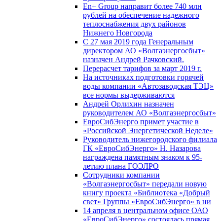
En+ Group направит более 740 млн
рублей на обеспечение надежного
теплоснабжения двух районов
Нижнего Новгорода
С 27 мая 2019 года Генеральным
директором АО «Волгаэнергосбыт»
назначен Андрей Рачковский.
Перерасчет тарифов за март 2019 г.
На источниках подготовки горячей
воды компании «Автозаводская ТЭЦ»
все нормы выдерживаются
Андрей Орлихин назначен
руководителем АО «Волгаэнергосбыт»
ЕвроСибЭнерго примет участие в
«Российской Энергетической Неделе»
Руководитель нижегородского филиала
ГК «ЕвроСибЭнерго» Н. Назарова
награждена памятным знаком к 95-
летию плана ГОЭЛРО
Сотрудники компании
«Волгаэнергосбыт» передали новую
книгу проекта «Библиотека «Добрый
свет» Группы «ЕвроСибЭнерго» в ни
14 апреля в центральном офисе ОАО
«ЕвроСибЭнерго» состоялась прямая