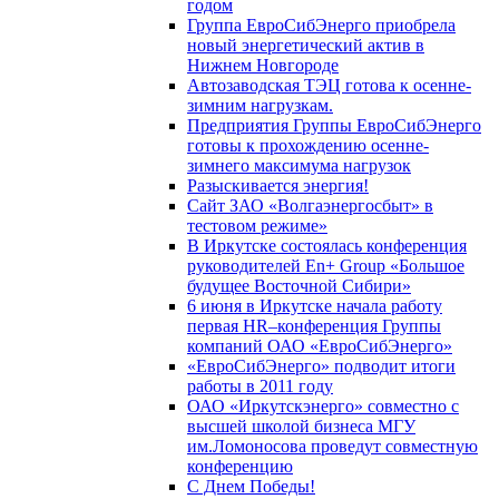
годом
Группа ЕвроСибЭнерго приобрела
новый энергетический актив в
Нижнем Новгороде
Автозаводская ТЭЦ готова к осенне-
зимним нагрузкам.
Предприятия Группы ЕвроСибЭнерго
готовы к прохождению осенне-
зимнего максимума нагрузок
Разыскивается энергия!
Сайт ЗАО «Волгаэнергосбыт» в
тестовом режиме»
В Иркутске состоялась конференция
руководителей En+ Group «Большое
будущее Восточной Сибири»
6 июня в Иркутске начала работу
первая HR–конференция Группы
компаний ОАО «ЕвроСибЭнерго»
«ЕвроСибЭнерго» подводит итоги
работы в 2011 году
ОАО «Иркутскэнерго» совместно с
высшей школой бизнеса МГУ
им.Ломоносова проведут совместную
конференцию
С Днем Победы!