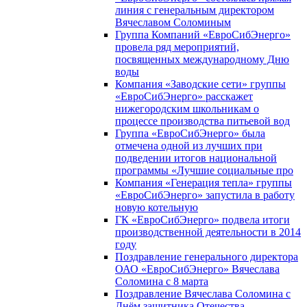
линия с генеральным директором
Вячеславом Соломиным
Группа Компаний «ЕвроСибЭнерго»
провела ряд мероприятий,
посвященных международному Дню
воды
Компания «Заводские сети» группы
«ЕвроСибЭнерго» расскажет
нижегородским школьникам о
процессе производства питьевой вод
Группа «ЕвроСибЭнерго» была
отмечена одной из лучших при
подведении итогов национальной
программы «Лучшие социальные про
Компания «Генерация тепла» группы
«ЕвроСибЭнерго» запустила в работу
новую котельную
ГК «ЕвроСибЭнерго» подвела итоги
производственной деятельности в 2014
году
Поздравление генерального директора
ОАО «ЕвроСибЭнерго» Вячеслава
Соломина с 8 марта
Поздравление Вячеслава Соломина с
Днём защитника Отечества