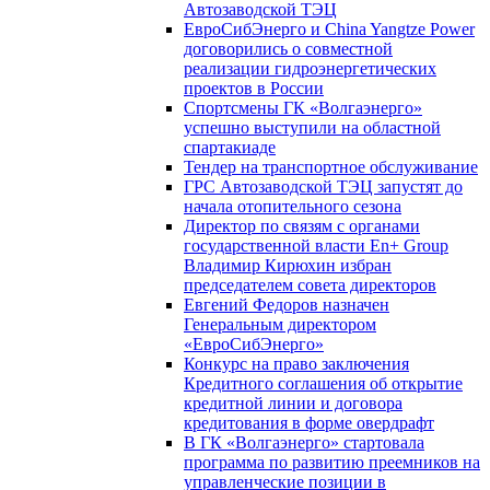
Автозаводской ТЭЦ
ЕвроСибЭнерго и China Yangtze Power
договорились о совместной
реализации гидроэнергетических
проектов в России
Спортсмены ГК «Волгаэнерго»
успешно выступили на областной
спартакиаде
Тендер на транспортное обслуживание
ГРС Автозаводской ТЭЦ запустят до
начала отопительного сезона
Директор по связям с органами
государственной власти En+ Group
Владимир Кирюхин избран
председателем совета директоров
Евгений Федоров назначен
Генеральным директором
«ЕвроСибЭнерго»
Конкурс на право заключения
Кредитного соглашения об открытие
кредитной линии и договора
кредитования в форме овердрафт
В ГК «Волгаэнерго» стартовала
программа по развитию преемников на
управленческие позиции в