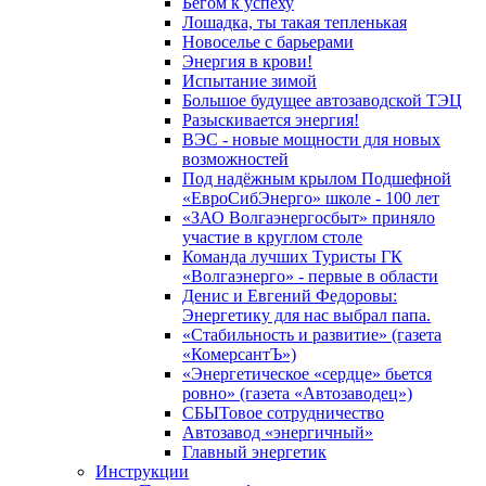
Бегом к успеху
Лошадка, ты такая тепленькая
Новоселье с барьерами
Энергия в крови!
Испытание зимой
Большое будущее автозаводской ТЭЦ
Разыскивается энергия!
ВЭС - новые мощности для новых
возможностей
Под надёжным крылом Подшефной
«ЕвроСибЭнерго» школе - 100 лет
«ЗАО Волгаэнергосбыт» приняло
участие в круглом столе
Команда лучших Туристы ГК
«Волгаэнерго» - первые в области
Денис и Евгений Федоровы:
Энергетику для нас выбрал папа.
«Стабильность и развитие» (газета
«КомерсантЪ»)
«Энергетическое «сердце» бьется
ровно» (газета «Автозаводец»)
СБЫТовое сотрудничество
Автозавод «энергичный»
Главный энергетик
Инструкции