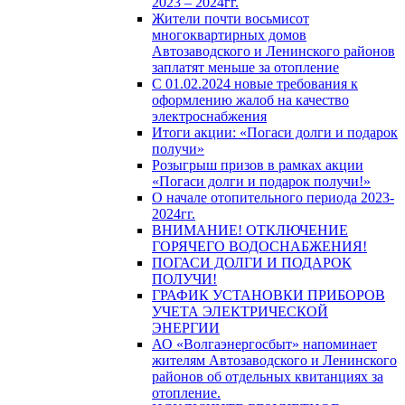
2023 – 2024гг.
Жители почти восьмисот
многоквартирных домов
Автозаводского и Ленинского районов
заплатят меньше за отопление
С 01.02.2024 новые требования к
оформлению жалоб на качество
электроснабжения
Итоги акции: «Погаси долги и подарок
получи»
Розыгрыш призов в рамках акции
«Погаси долги и подарок получи!»
О начале отопительного периода 2023-
2024гг.
ВНИМАНИЕ! ОТКЛЮЧЕНИЕ
ГОРЯЧЕГО ВОДОСНАБЖЕНИЯ!
ПОГАСИ ДОЛГИ И ПОДАРОК
ПОЛУЧИ!
ГРАФИК УСТАНОВКИ ПРИБОРОВ
УЧЕТА ЭЛЕКТРИЧЕСКОЙ
ЭНЕРГИИ
АО «Волгаэнергосбыт» напоминает
жителям Автозаводского и Ленинского
районов об отдельных квитанциях за
отопление.