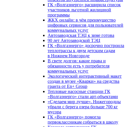
ГК «Волгаэнерго» расширила список
участников льготной жилищной
программы
ЖКХ онлайн: в чём преимущество
цифровых сервисов для пользователей
коммунальных услуг
Автозаводская ТЭЦ к зиме готова
90 лет Автозаводской ТЭЦ
ГК «Волгаэнерго» досрочно построила
теплотрассы к двум детским садам
в Нижнем Новгороде
В свете долгов: какие права и
обязанности есть у потребителя
коммунальных услуг
Экологический интерактивный макет
создан в музее «Кварки» на средства
гранта от En+ Group
Тепловые насосные станции ГК
«Волгаэнерго» стали арт-объектами
«Сделаем мир лучше». Нижегородцы
убрали с берега озера больше 700 кг
мусора
ГК «Волгаэнерго» помогла
первоклассникам собраться в школу