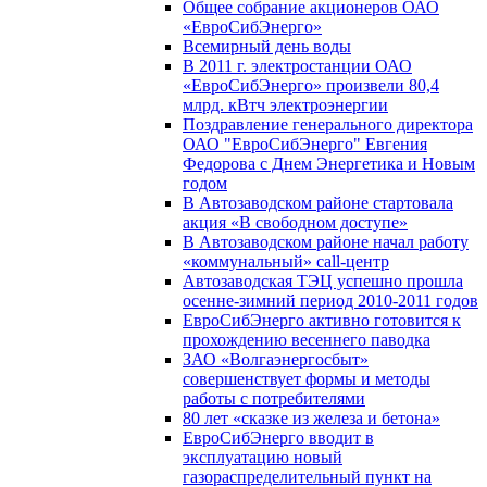
Общее собрание акционеров ОАО
«ЕвроСибЭнерго»
Всемирный день воды
В 2011 г. электростанции ОАО
«ЕвроСибЭнерго» произвели 80,4
млрд. кВтч электроэнергии
Поздравление генерального директора
ОАО "ЕвроСибЭнерго" Евгения
Федорова с Днем Энергетика и Новым
годом
В Автозаводском районе стартовала
акция «В свободном доступе»
В Автозаводском районе начал работу
«коммунальный» call-центр
Автозаводская ТЭЦ успешно прошла
осенне-зимний период 2010-2011 годов
ЕвроСибЭнерго активно готовится к
прохождению весеннего паводка
ЗАО «Волгаэнергосбыт»
совершенствует формы и методы
работы с потребителями
80 лет «сказке из железа и бетона»
ЕвроСибЭнерго вводит в
эксплуатацию новый
газораспределительный пункт на