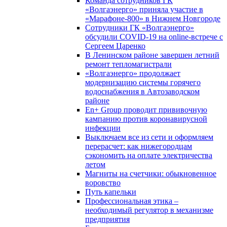
Команда сотрудников ГК
«Волгаэнерго» приняла участие в
«Марафоне-800» в Нижнем Новгороде
Сотрудники ГК «Волгаэнерго»
обсудили COVID-19 на online-встрече с
Сергеем Царенко
В Ленинском районе завершен летний
ремонт тепломагистрали
«Волгаэнерго» продолжает
модернизацию системы горячего
водоснабжения в Автозаводском
районе
En+ Group проводит прививочную
кампанию против коронавирусной
инфекции
Выключаем все из сети и оформляем
перерасчет: как нижегородцам
сэкономить на оплате электричества
летом
Магниты на счетчики: обыкновенное
воровство
Путь капельки
Профессиональная этика –
необходимый регулятор в механизме
предприятия