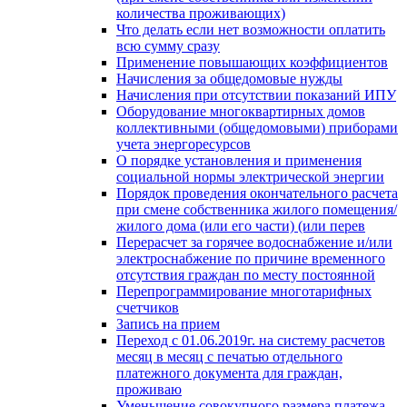
количества проживающих)
Что делать если нет возможности оплатить
всю сумму сразу
Применение повышающих коэффициентов
Начисления за общедомовые нужды
Начисления при отсутствии показаний ИПУ
Оборудование многоквартирных домов
коллективными (общедомовыми) приборами
учета энергоресурсов
О порядке установления и применения
социальной нормы электрической энергии
Порядок проведения окончательного расчета
при смене собственника жилого помещения/
жилого дома (или его части) (или перев
Перерасчет за горячее водоснабжение и/или
электроснабжение по причине временного
отсутствия граждан по месту постоянной
Перепрограммирование многотарифных
счетчиков
Запись на прием
Переход с 01.06.2019г. на систему расчетов
месяц в месяц с печатью отдельного
платежного документа для граждан,
проживаю
Уменьшение совокупного размера платежа