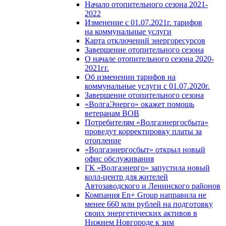
Начало отопительного сезона 2021-
2022
Изменение с 01.07.2021г. тарифов
на коммунальные услуги
Карта отключений энергоресурсов
Завершение отопительного сезона
О начале отопительного сезона 2020-
2021гг.
Об изменении тарифов на
коммунальные услуги с 01.07.2020г.
Завершение отопительного сезона
«ВолгаЭнерго» окажет помощь
ветеранам ВОВ
Потребителям «Волгаэнергосбыта»
проведут корректировку платы за
отопление
«Волгаэнергосбыт» открыл новый
офис обслуживания
ГК «Волгаэнерго» запустила новый
колл-центр для жителей
Автозаводского и Ленинского районов
Компания En+ Group направила не
менее 660 млн рублей на подготовку
своих энергетических активов в
Нижнем Новгороде к зим