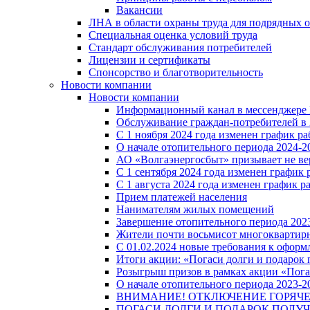
Вакансии
ЛНА в области охраны труда для подрядных 
Специальная оценка условий труда
Стандарт обслуживания потребителей
Лицензии и сертификаты
Спонсорство и благотворительность
Новости компании
Новости компании
Информационный канал в мессенджере
Обслуживание граждан-потребителей в 
С 1 ноября 2024 года изменен график 
О начале отопительного периода 2024-20
АО «Волгаэнергосбыт» призывает не ве
С 1 сентября 2024 года изменен графи
С 1 августа 2024 года изменен график 
Прием платежей населения
Нанимателям жилых помещений
Завершение отопительного периода 2023
Жители почти восьмисот многоквартирн
С 01.02.2024 новые требования к оформ
Итоги акции: «Погаси долги и подарок
Розыгрыш призов в рамках акции «Пога
О начале отопительного периода 2023-20
ВНИМАНИЕ! ОТКЛЮЧЕНИЕ ГОРЯЧ
ПОГАСИ ДОЛГИ И ПОДАРОК ПОЛУЧ