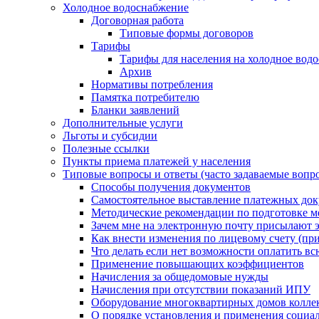
Холодное водоснабжение
Договорная работа
Типовые формы договоров
Тарифы
Тарифы для населения на холодное водо
Архив
Нормативы потребления
Памятка потребителю
Бланки заявлений
Дополнительные услуги
Льготы и субсидии
Полезные ссылки
Пункты приема платежей у населения
Типовые вопросы и ответы (часто задаваемые вопр
Способы получения документов
Самостоятельное выставление платежных док
Методические рекомендации по подготовке ме
Зачем мне на электронную почту присылают э
Как внести изменения по лицевому счету (п
Что делать если нет возможности оплатить вс
Применение повышающих коэффициентов
Начисления за общедомовые нужды
Начисления при отсутствии показаний ИПУ
Оборудование многоквартирных домов колле
О порядке установления и применения социа