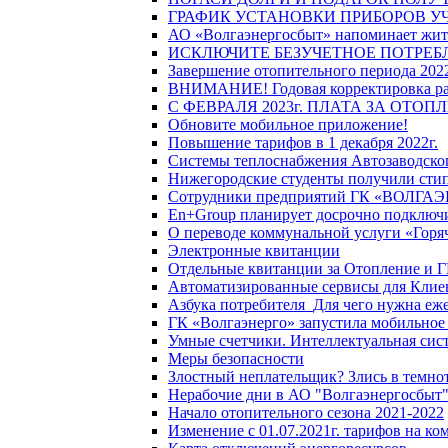
ГРАФИК УСТАНОВКИ ПРИБОРОВ У
АО «Волгаэнергосбыт» напоминает жите
ИСКЛЮЧИТЕ БЕЗУЧЕТНОЕ ПОТРЕБ
Завершение отопительного периода 2022
ВНИМАНИЕ! Годовая корректировка разм
С ФЕВРАЛЯ 2023г. ПЛАТА ЗА ОТО
Обновите мобильное приложение!
Повышение тарифов в 1 декабря 2022г.
Системы теплоснабжения Автозаводског
Нижегородские студенты получили стип
Сотрудники предприятий ГК «ВОЛГАЭНЕ
En+Group планирует досрочно подключи
О переводе коммунальной услуги «Горяч
Электронные квитанции
Отдельные квитанции за Отопление и Г
Автоматизированные сервисы для Клие
Азбука потребителя_Для чего нужна еже
ГК «Волгаэнерго» запустила мобильное
Умные счетчики. Интеллектуальная сист
Меры безопасности
Злостный неплательщик? Злись в темно
Нерабочие дни в АО "Волгаэнергосбыт
Начало отопительного сезона 2021-2022
Изменение с 01.07.2021г. тарифов на к