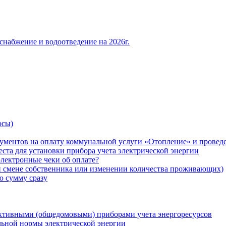
снабжение и водоотведение на 2026г.
осы)
ументов на оплату коммунальной услуги «Отопление» и проведе
ста для установки прибора учета электрической энергии
лектронные чеки об оплате?
ри смене собственника или изменении количества проживающих)
ю сумму сразу
ктивными (общедомовыми) приборами учета энергоресурсов
льной нормы электрической энергии