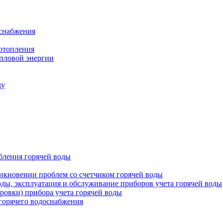
оснабжения
 отопления
епловой энергии
ду
бления горячей воды
икновении проблем со счетчиком горячей воды
оды, эксплуатация и обслуживание приборов учета горячей воды
ровки) прибора учета горячей воды
 горячего водоснабжения