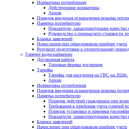
Нормативы потребления
Действующие нормативы
Архив
Порядок введения ограничения режима тепл
Памятка потребителю
Показатели, характеризующие качество
Руководство о перерасчете стоимости т
Бланки заявлений
Начисления при общедомовом приборе учета
Результат подготовки к отопительному перио
Горячее водоснабжение
Договорная работа
Типовые формы договоров
Тарифы
Тарифы для населения на ГВС на 2026г.
Архив
Нормативы потребления
Порядок введения ограничения режима потре
Памятка потребителю
Порядок действий гражданина при возн
Требования к приборам учета горячей в
Порядок установки и приемки (опломби
Показатели, характеризующие качество
Бланки заявлений
Начисление при общедомовом приборе учета