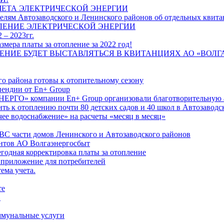
ЧЕТА ЭЛЕКТРИЧЕСКОЙ ЭНЕРГИИ
лям Автозаводского и Ленинского районов об отдельных квитан
ЛЕНИЕ ЭЛЕКТРИЧЕСКОЙ ЭНЕРГИИ
 – 2023гг.
ера платы за отопление за 2022 год!
ПЛЕНИЕ БУДЕТ ВЫСТАВЛЯТЬСЯ В КВИТАНЦИЯХ АО «ВОЛ
о района готовы к отопительному сезону
ендии от En+ Group
РГО» компании En+ Group организовали благотворительную а
ть к отоплению почти 80 детских садов и 40 школ в Автозавод
ее водоснабжение» на расчеты «месяц в месяц»
ВС части домов Ленинского и Автозаводского районов
нтов АО Волгаэнергосбыт
годная корректировка платы за отопление
 приложение для потребителей
ема учета.
те
"
оммунальные услуги