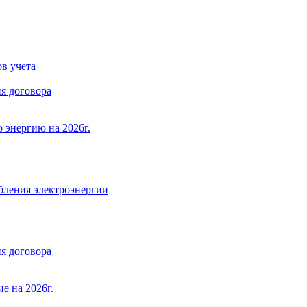
в учета
я договора
 энергию на 2026г.
бления электроэнергии
я договора
е на 2026г.