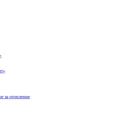
»
ыт»
е за отопление