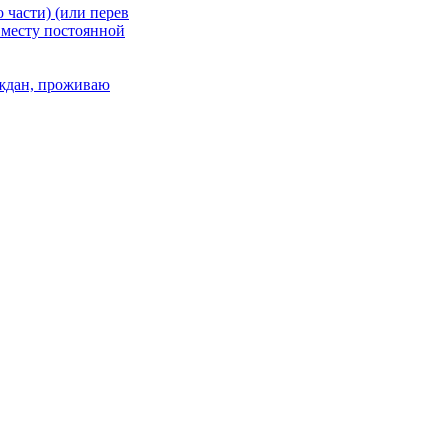
 части) (или перев
 месту постоянной
раждан, проживаю