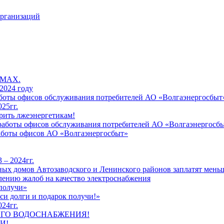
организаций
 MAX.
2024 году
работы офисов обслуживания потребителей АО «Волгаэнергосбыт
25гг.
рить лжеэнергетикам!
к работы офисов обслуживания потребителей АО «Волгаэнергосб
работы офисов АО «Волгаэнергосбыт»
 – 2024гг.
ых домов Автозаводского и Ленинского районов заплатят меньш
лению жалоб на качество электроснабжения
 получи»
си долги и подарок получи!»
24гг.
ЕГО ВОДОСНАБЖЕНИЯ!
И!