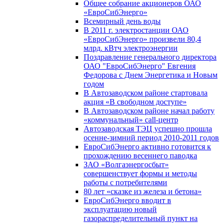
Общее собрание акционеров ОАО
«ЕвроСибЭнерго»
Всемирный день воды
В 2011 г. электростанции ОАО
«ЕвроСибЭнерго» произвели 80,4
млрд. кВтч электроэнергии
Поздравление генерального директора
ОАО "ЕвроСибЭнерго" Евгения
Федорова с Днем Энергетика и Новым
годом
В Автозаводском районе стартовала
акция «В свободном доступе»
В Автозаводском районе начал работу
«коммунальный» call-центр
Автозаводская ТЭЦ успешно прошла
осенне-зимний период 2010-2011 годов
ЕвроСибЭнерго активно готовится к
прохождению весеннего паводка
ЗАО «Волгаэнергосбыт»
совершенствует формы и методы
работы с потребителями
80 лет «сказке из железа и бетона»
ЕвроСибЭнерго вводит в
эксплуатацию новый
газораспределительный пункт на