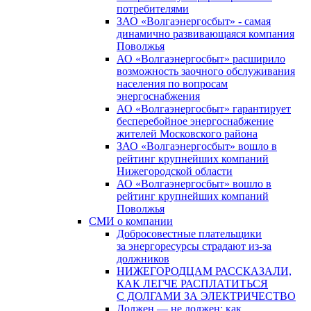
потребителями
ЗАО «Волгаэнергосбыт» - самая
динамично развивающаяся компания
Поволжья
АО «Волгаэнергосбыт» расширило
возможность заочного обслуживания
населения по вопросам
энергоснабжения
АО «Волгаэнергосбыт» гарантирует
бесперебойное энергоснабжение
жителей Московского района
ЗАО «Волгаэнергосбыт» вошло в
рейтинг крупнейших компаний
Нижегородской области
АО «Волгаэнергосбыт» вошло в
рейтинг крупнейших компаний
Поволжья
СМИ о компании
Добросовестные плательщики
за энергоресурсы страдают из-за
должников
НИЖЕГОРОДЦАМ РАССКАЗАЛИ,
КАК ЛЕГЧЕ РАСПЛАТИТЬСЯ
С ДОЛГАМИ ЗА ЭЛЕКТРИЧЕСТВО
Должен — не должен: как