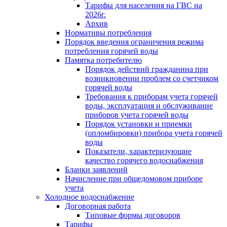
Тарифы для населения на ГВС на
2026г.
Архив
Нормативы потребления
Порядок введения ограничения режима
потребления горячей воды
Памятка потребителю
Порядок действий гражданина при
возникновении проблем со счетчиком
горячей воды
Требования к приборам учета горячей
воды, эксплуатация и обслуживание
приборов учета горячей воды
Порядок установки и приемки
(опломбировки) прибора учета горячей
воды
Показатели, характеризующие
качество горячего водоснабжения
Бланки заявлений
Начисление при общедомовом приборе
учета
Холодное водоснабжение
Договорная работа
Типовые формы договоров
Тарифы