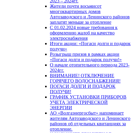
2023 – 2024гг.
Жители почти восьмисот
многоквартирных домов
Автозаводского и Ленинского районов
заплатят меньше за отопление
С 01.02.2024 новые требования к
оформлению жалоб на качество
электроснабжения
Итоги акции: «Погаси долги и подарок
получи»
Розыгрыш призов в рамках акции
«Погаси долги и подарок получи!»
О начале отопительного периода 2023-
2024гг.
ВНИМАНИЕ! ОТКЛЮЧЕНИЕ
ГОРЯЧЕГО ВОДОСНАБЖЕНИЯ!
ПОГАСИ ДОЛГИ И ПОДАРОК
ПОЛУЧИ!
ГРАФИК УСТАНОВКИ ПРИБОРОВ
УЧЕТА ЭЛЕКТРИЧЕСКОЙ
ЭНЕРГИИ
АО «Волгаэнергосбыт» напоминает
жителям Автозаводского и Ленинского
районов об отдельных квитанциях за
отопление.