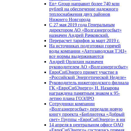
En+ Group направит более 740 млн
рублей на обеспечение надежного
теплоснабжения двух районов
Нижнего Новгорода
С 27 мая 2019 года Генеральным
директором АО «Волгаэнергосбыт»
назначен Андрей Рачковский.
Перерасчет тарифов за март 2019 г.
На источниках подготовки горячей
воды компании «Автозаводская ТЭЦ»
все нормы выдерживаются
Андрей Орлихин назначен
руководителем АО «Волгаэнергосбыт»
ЕвроСибЭнерго примет участие в
«Российской Энергетической Неделе»
Руководитель нижегородского филиала
ГК «ЕвроСибЭнерго» Н. Назарова
награждена памятным знаком к 95-
летию плана ГОЭЛРО
Сотрудники компании
«Волгаэнергосбыт» передали новую
книгу проекта «Библиотека «Добрый
свет» Группы «ЕвроСибЭнерго» в ни
14 апреля в центральном офисе ОАО
«ЕвроСибЭнерго» состоялась прямая