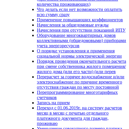
количества проживающих)
Что делать если нет возможности оплатить
всю сумму сразу
Применение повышающих коэффициентов
Начисления за общедомовые нужды
Начисления при отсутствии показаний ИПУ
Оборудование многоквартирных домов
коллективными (общедомовыми) приборами
учета энергоресурсов
О порядке установления и применения
социальной нормы электрической энергии
Порядок проведения окончательного расчета
при смене собственника жилого помещения/
жилого дома (или его части) (или перев
Перерасчет за горячее водоснабжение и/или
электроснабжение по причине временного
отсутствия граждан по месту постоянной
Перепрограммирование многотарифных
счетчиков
Запись на прием
Переход с 01.06.2019г. на систему расчетов
месяц в месяц с печатью отдельного
платежного документа для граждан,
проживаю
Уменьшение совокупного размера платежа