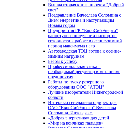
Вышла вторая книга проекта "Добрый
свет"
Поздравление Вячеслава Соломина с
Днем энергетика и наступающим
Новым годом
Предприятия ГК "ЕвроСибЭнерго"
рапортуют о получении паспортов
готовности к работе в осенне-зимний
период максимума нагр
Автозаводская ТЭЦ готова к осенне-
зимним нагрузкам
Бегом к успеху
Профессиональная этика –
необходимый регулятор в механизме
предприятия
Работы по пуску резервного
оборудования ООО "АТЭЦ"
Лучшие изобретатели Нижегородской
области
Интервью генерального директора
ОАО "ЕвроСибЭнеого" Вячеслава
Соломина, Интерфакс.
«Добрая энергетика» для детей
«Мир на кончиках пальцев»