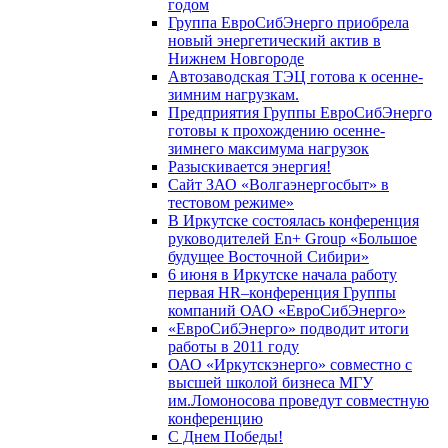
годом
Группа ЕвроСибЭнерго приобрела
новый энергетический актив в
Нижнем Новгороде
Автозаводская ТЭЦ готова к осенне-
зимним нагрузкам.
Предприятия Группы ЕвроСибЭнерго
готовы к прохождению осенне-
зимнего максимума нагрузок
Разыскивается энергия!
Сайт ЗАО «Волгаэнергосбыт» в
тестовом режиме»
В Иркутске состоялась конференция
руководителей En+ Group «Большое
будущее Восточной Сибири»
6 июня в Иркутске начала работу
первая HR–конференция Группы
компаний ОАО «ЕвроСибЭнерго»
«ЕвроСибЭнерго» подводит итоги
работы в 2011 году
ОАО «Иркутскэнерго» совместно с
высшей школой бизнеса МГУ
им.Ломоносова проведут совместную
конференцию
С Днем Победы!