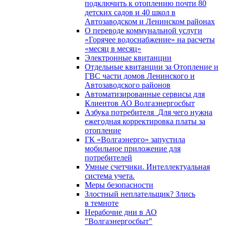
подключить к отоплению почти 80
детских садов и 40 школ в
Автозаводском и Ленинском районах
О переводе коммунальной услуги
«Горячее водоснабжение» на расчеты
«месяц в месяц»
Электронные квитанции
Отдельные квитанции за Отопление и
ГВС части домов Ленинского и
Автозаводского районов
Автоматизированные сервисы для
Клиентов АО Волгаэнергосбыт
Азбука потребителя_Для чего нужна
ежегодная корректировка платы за
отопление
ГК «Волгаэнерго» запустила
мобильное приложение для
потребителей
Умные счетчики. Интеллектуальная
система учета.
Меры безопасности
Злостный неплательщик? Злись
в темноте
Нерабочие дни в АО
"Волгаэнергосбыт"