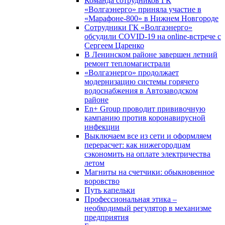
Команда сотрудников ГК
«Волгаэнерго» приняла участие в
«Марафоне-800» в Нижнем Новгороде
Сотрудники ГК «Волгаэнерго»
обсудили COVID-19 на online-встрече с
Сергеем Царенко
В Ленинском районе завершен летний
ремонт тепломагистрали
«Волгаэнерго» продолжает
модернизацию системы горячего
водоснабжения в Автозаводском
районе
En+ Group проводит прививочную
кампанию против коронавирусной
инфекции
Выключаем все из сети и оформляем
перерасчет: как нижегородцам
сэкономить на оплате электричества
летом
Магниты на счетчики: обыкновенное
воровство
Путь капельки
Профессиональная этика –
необходимый регулятор в механизме
предприятия