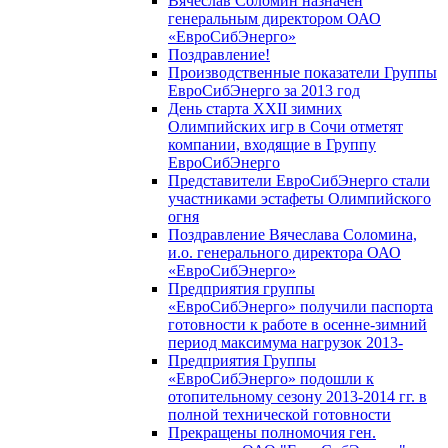
Вячеслав Соломин назначен
генеральным директором ОАО
«ЕвроСибЭнерго»
Поздравление!
Производственные показатели Группы
ЕвроСибЭнерго за 2013 год
День старта XXII зимних
Олимпийских игр в Сочи отметят
компании, входящие в Группу
ЕвроСибЭнерго
Представители ЕвроСибЭнерго стали
участниками эстафеты Олимпийского
огня
Поздравление Вячеслава Соломина,
и.о. генерального директора ОАО
«ЕвроСибЭнерго»
Предприятия группы
«ЕвроСибЭнерго» получили паспорта
готовности к работе в осенне-зимний
период максимума нагрузок 2013-
Предприятия Группы
«ЕвроСибЭнерго» подошли к
отопительному сезону 2013-2014 гг. в
полной технической готовности
Прекращены полномочия ген.