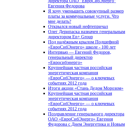
директора ОАО "ЕвроСибЭнерго"
Евгения Федорова
Я хочу уменьшить совокупный размер
платы за коммунальные услуги. Что
мне делать?
Открылся новый нефтепричал
Олег Дерипаска назначен генеральным
директором En+ Group
Под надёжным крылом Подшефной
«ЕвроСибЭнерго» школе - 100 лет
Интервью — Евгений Федоров,
генеральный директор
«Евросибэнерго»
Крупнейшая частная российская
энергетическая компания
«ЕвроСибЭнерго» — о ключевых
событиях 2012 года
Итоги акции «Стань Дедом Морозом»
Крупнейшая частная российская
энергетическая компания
«ЕвроСибЭнерго» — о ключевых
событиях 2012 года
Поздравление генерального директора
ОАО «ЕвроСибЭнерго» Евгения
Федорова с Днем Энергетика и Новым