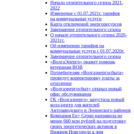
Начало отопительного сезона 2021-
2022
Изменение с 01.07.2021г. тарифов
на коммунальные услуги
Карта отключений энергоресурсов
Завершение отопительного сезона
О начале отопительного сезона 2020-
2021гг.
Об изменении тарифов на
коммунальные услуги с 01.07.2020г.
Завершение отопительного сезона
«ВолгаЭнерго» окажет помощь
ветеранам ВОВ
Потребителям «Волгаэнергосбыта»
проведут корректировку платы за
отопление
«Волгаэнергосбыт» открыл новый
офис обслуживания
ГК «Волгаэнерго» запустила новый
колл-центр для жителей
Автозаводского и Ленинского районов
Компания En+ Group направила не
менее 660 млн рублей на подготовку
своих энергетических активов в
Нижнем Новгороде к зим