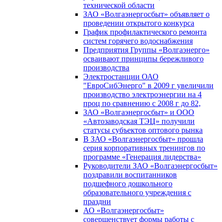
технической области
ЗАО «Волгаэнергосбыт» объявляет о
проведении открытого конкурса
График профилактического ремонта
систем горячего водоснабжения
Предприятия Группы «Волгаэнерго»
осваивают принципы бережливого
производства
Электростанции ОАО
"ЕвроСибЭнерго" в 2009 г увеличили
производство электроэнергии на 4
проц по сравнению с 2008 г до 82,
ЗАО «Волгаэнергосбыт» и ООО
«Автозаводская ТЭЦ» получили
статусы субъектов оптового рынка
В ЗАО «Волгаэнергосбыт» прошла
серия корпоративных тренингов по
программе «Генерация лидерства»
Руководители ЗАО «Волгаэнергосбыт»
поздравили воспитанников
подшефного дошкольного
образовательного учреждения с
праздни
АО «Волгаэнергосбыт»
совершенствует формы работы с