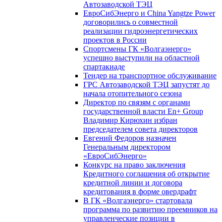
Автозаводской ТЭЦ
ЕвроСибЭнерго и China Yangtze Power
договорились о совместной
реализации гидроэнергетических
проектов в России
Спортсмены ГК «Волгаэнерго»
успешно выступили на областной
спартакиаде
Тендер на транспортное обслуживание
ГРС Автозаводской ТЭЦ запустят до
начала отопительного сезона
Директор по связям с органами
государственной власти En+ Group
Владимир Кирюхин избран
председателем совета директоров
Евгений Федоров назначен
Генеральным директором
«ЕвроСибЭнерго»
Конкурс на право заключения
Кредитного соглашения об открытие
кредитной линии и договора
кредитования в форме овердрафт
В ГК «Волгаэнерго» стартовала
программа по развитию преемников на
управленческие позиции в