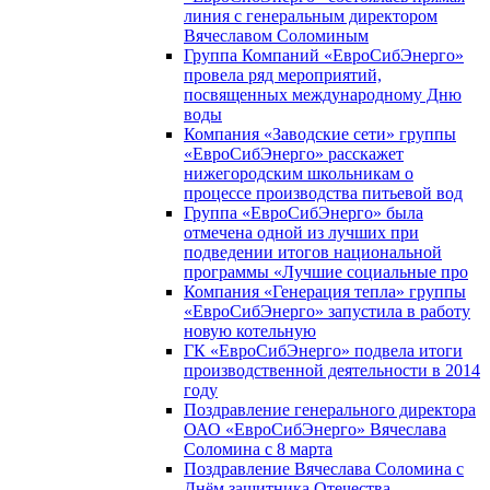
линия с генеральным директором
Вячеславом Соломиным
Группа Компаний «ЕвроСибЭнерго»
провела ряд мероприятий,
посвященных международному Дню
воды
Компания «Заводские сети» группы
«ЕвроСибЭнерго» расскажет
нижегородским школьникам о
процессе производства питьевой вод
Группа «ЕвроСибЭнерго» была
отмечена одной из лучших при
подведении итогов национальной
программы «Лучшие социальные про
Компания «Генерация тепла» группы
«ЕвроСибЭнерго» запустила в работу
новую котельную
ГК «ЕвроСибЭнерго» подвела итоги
производственной деятельности в 2014
году
Поздравление генерального директора
ОАО «ЕвроСибЭнерго» Вячеслава
Соломина с 8 марта
Поздравление Вячеслава Соломина с
Днём защитника Отечества