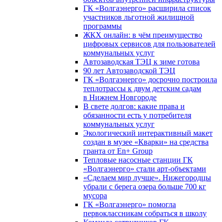
ГК «Волгаэнерго» расширила список
участников льготной жилищной
программы
ЖКХ онлайн: в чём преимущество
цифровых сервисов для пользователей
коммунальных услуг
Автозаводская ТЭЦ к зиме готова
90 лет Автозаводской ТЭЦ
ГК «Волгаэнерго» досрочно построила
теплотрассы к двум детским садам
в Нижнем Новгороде
В свете долгов: какие права и
обязанности есть у потребителя
коммунальных услуг
Экологический интерактивный макет
создан в музее «Кварки» на средства
гранта от En+ Group
Тепловые насосные станции ГК
«Волгаэнерго» стали арт-объектами
«Сделаем мир лучше». Нижегородцы
убрали с берега озера больше 700 кг
мусора
ГК «Волгаэнерго» помогла
первоклассникам собраться в школу