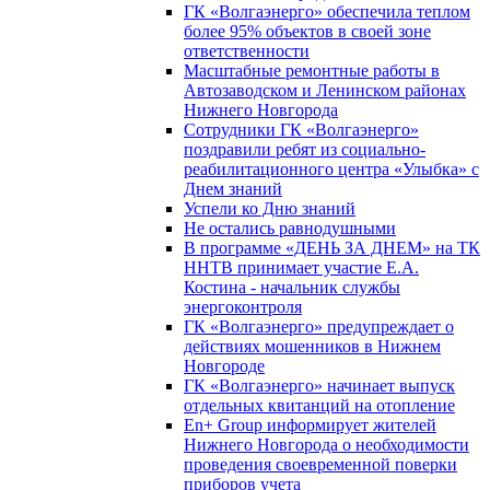
ГК «Волгаэнерго» обеспечила теплом
более 95% объектов в своей зоне
ответственности
Масштабные ремонтные работы в
Автозаводском и Ленинском районах
Нижнего Новгорода
Сотрудники ГК «Волгаэнерго»
поздравили ребят из социально-
реабилитационного центра «Улыбка» с
Днем знаний
Успели ко Дню знаний
Не остались равнодушными
В программе «ДЕНЬ ЗА ДНЕМ» на ТК
ННТВ принимает участие Е.А.
Костина - начальник службы
энергоконтроля
ГК «Волгаэнерго» предупреждает о
действиях мошенников в Нижнем
Новгороде
ГК «Волгаэнерго» начинает выпуск
отдельных квитанций на отопление
En+ Group информирует жителей
Нижнего Новгорода о необходимости
проведения своевременной поверки
приборов учета