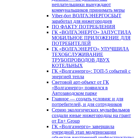
неплательщики вынуждают
коммунальщиков принимать меры
Viber-бот ВОЛГАЭНЕРГОСБЫТ
заработал для нижегородцев
ПО ФАКТУ ПОТРЕБЛЕНИЯ
ГК «ВОЛГАЭНЕРГО» ЗАПУСТИЛА
МОБИЛЬНОЕ ПРИЛОЖЕНИЕ ДЛЯ
ПОТРЕБИТЕЛЕЙ
ГК «ВОЛГАЭНЕРГО» УЛУЧШИЛА
ТЕХОБСЛУЖИВАНИЕ
ТРУБОПРОВОДОВ ДВУХ
КОТЕЛЬНЫХ
ГК «Волгаэнерго»: ТОП-5 событий с
энергией тепла
Световой арт-объект от ГК
«Волгаэнерго» появился в
Автозаводском парке
Главное — создать условия: и для
потребителей, и для сотрудников
Серию экологических мультфильмов
создали юные нижегородцы на грант
от En+ Group
ГК «Волгаэнерго» завершила
очередной этап модернизации
объектов внутренней инфраструктуры