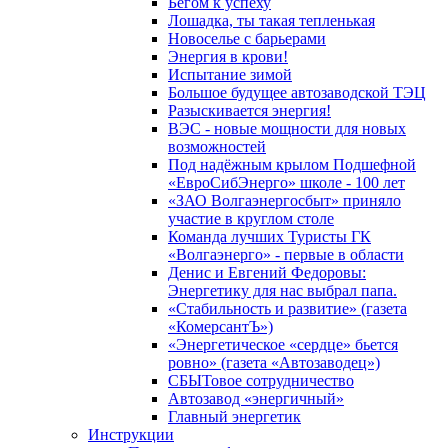
Бегом к успеху
Лошадка, ты такая тепленькая
Новоселье с барьерами
Энергия в крови!
Испытание зимой
Большое будущее автозаводской ТЭЦ
Разыскивается энергия!
ВЭС - новые мощности для новых
возможностей
Под надёжным крылом Подшефной
«ЕвроСибЭнерго» школе - 100 лет
«ЗАО Волгаэнергосбыт» приняло
участие в круглом столе
Команда лучших Туристы ГК
«Волгаэнерго» - первые в области
Денис и Евгений Федоровы:
Энергетику для нас выбрал папа.
«Стабильность и развитие» (газета
«КомерсантЪ»)
«Энергетическое «сердце» бьется
ровно» (газета «Автозаводец»)
СБЫТовое сотрудничество
Автозавод «энергичный»
Главный энергетик
Инструкции