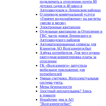
подключить к отоплению почти 80
детских садов и 40 школ в
Автозаводском и Ленинском районах
О переводе коммунальной услуги
«Горячее водоснабжение» на расчеты
«месяц в месяц»
Электронные квитанции
Отдельные квитанции за Отопление и
ГВС части домов Ленинского и
Автозаводского районов
Автоматизированные сервисы для
Клиентов АО Волгаэнергосбыт
Азбука потребителя_Для чего нужна
ежегодная корректировка платы за
отопление
ГК «Волгаэнерго» запустила
мобильное приложение для
потребителей
Умные счетчики. Интеллектуальная
система учета.
Меры безопасности
Злостный неплательщик? Злись
в темноте
Нерабочие дни в АО
"Волгаэнергосбыт"