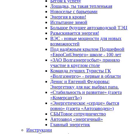
Бегом к успеху
Лошадка, ты такая тепленькая
Новоселье с барьерами
Энергия в крови!
Испытание зимой
Большое будущее автозаводской ТЭЦ
Разыскивается энергия!
ВЭС - новые мощности для новых
возможностей
Под надёжным крылом Подшефной
«ЕвроСибЭнерго» школе - 100 лет
«ЗАО Волгаэнергосбыт» приняло
участие в круглом столе
Команда лучших Туристы ГК
«Волгаэнерго» - первые в области
Денис и Евгений Федоровы:
Энергетику для нас выбрал папа.
«Стабильность и развитие» (газета
«КомерсантЪ»)
«Энергетическое «сердце» бьется
ровно» (газета «Автозаводец»)
СБЫТовое сотрудничество
Автозавод «энергичный»
Главный энергетик
Инструкции