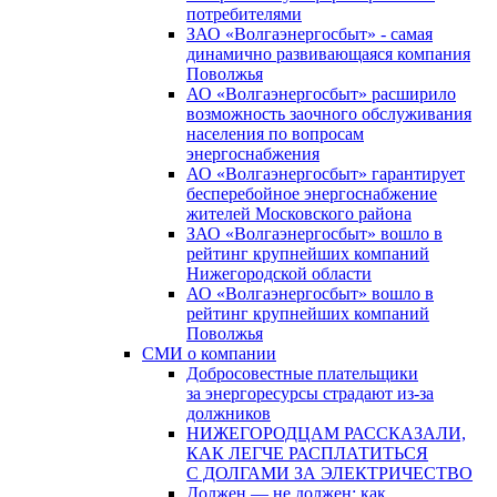
потребителями
ЗАО «Волгаэнергосбыт» - самая
динамично развивающаяся компания
Поволжья
АО «Волгаэнергосбыт» расширило
возможность заочного обслуживания
населения по вопросам
энергоснабжения
АО «Волгаэнергосбыт» гарантирует
бесперебойное энергоснабжение
жителей Московского района
ЗАО «Волгаэнергосбыт» вошло в
рейтинг крупнейших компаний
Нижегородской области
АО «Волгаэнергосбыт» вошло в
рейтинг крупнейших компаний
Поволжья
СМИ о компании
Добросовестные плательщики
за энергоресурсы страдают из-за
должников
НИЖЕГОРОДЦАМ РАССКАЗАЛИ,
КАК ЛЕГЧЕ РАСПЛАТИТЬСЯ
С ДОЛГАМИ ЗА ЭЛЕКТРИЧЕСТВО
Должен — не должен: как