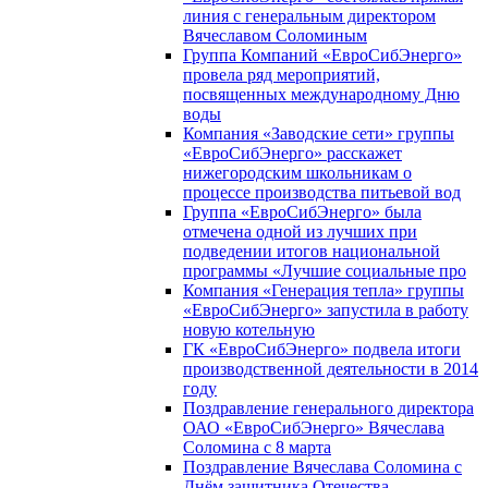
линия с генеральным директором
Вячеславом Соломиным
Группа Компаний «ЕвроСибЭнерго»
провела ряд мероприятий,
посвященных международному Дню
воды
Компания «Заводские сети» группы
«ЕвроСибЭнерго» расскажет
нижегородским школьникам о
процессе производства питьевой вод
Группа «ЕвроСибЭнерго» была
отмечена одной из лучших при
подведении итогов национальной
программы «Лучшие социальные про
Компания «Генерация тепла» группы
«ЕвроСибЭнерго» запустила в работу
новую котельную
ГК «ЕвроСибЭнерго» подвела итоги
производственной деятельности в 2014
году
Поздравление генерального директора
ОАО «ЕвроСибЭнерго» Вячеслава
Соломина с 8 марта
Поздравление Вячеслава Соломина с
Днём защитника Отечества