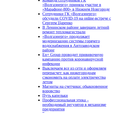
Команда сотрудников ГК
«Волгаэнерго» приняла участие в
«Марафоне-800» в Нижнем Новгороде
Сотрудники ГК «Волгаэнерго»
обсудили COVID-19 на online-встрече с
Сергеем Царенко
В Ленинском районе завершен летний
ремонт тепломагистрали
«Волгаэнерго» продолжает
модернизацию системы горячего
водоснабжения в Автозаводском
районе
En+ Group проводит прививочную
кампанию против коронавирусной
инфекции
Выключаем все из сети и оформляем
перерасчет: как нижегородцам
сэкономить на оплате электричества
летом
Магниты на счетчики: обыкновенное
воровство
Путь капельки
Профессиональная этика –
необходимый регулятор в механизме
предприятия