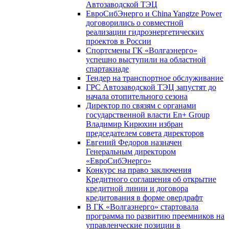
Автозаводской ТЭЦ
ЕвроСибЭнерго и China Yangtze Power
договорились о совместной
реализации гидроэнергетических
проектов в России
Спортсмены ГК «Волгаэнерго»
успешно выступили на областной
спартакиаде
Тендер на транспортное обслуживание
ГРС Автозаводской ТЭЦ запустят до
начала отопительного сезона
Директор по связям с органами
государственной власти En+ Group
Владимир Кирюхин избран
председателем совета директоров
Евгений Федоров назначен
Генеральным директором
«ЕвроСибЭнерго»
Конкурс на право заключения
Кредитного соглашения об открытие
кредитной линии и договора
кредитования в форме овердрафт
В ГК «Волгаэнерго» стартовала
программа по развитию преемников на
управленческие позиции в