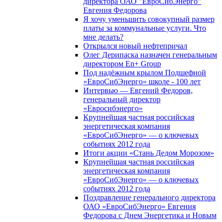
директора ОАО "ЕвроСибЭнерго"
Евгения Федорова
Я хочу уменьшить совокупный размер
платы за коммунальные услуги. Что
мне делать?
Открылся новый нефтепричал
Олег Дерипаска назначен генеральным
директором En+ Group
Под надёжным крылом Подшефной
«ЕвроСибЭнерго» школе - 100 лет
Интервью — Евгений Федоров,
генеральный директор
«Евросибэнерго»
Крупнейшая частная российская
энергетическая компания
«ЕвроСибЭнерго» — о ключевых
событиях 2012 года
Итоги акции «Стань Дедом Морозом»
Крупнейшая частная российская
энергетическая компания
«ЕвроСибЭнерго» — о ключевых
событиях 2012 года
Поздравление генерального директора
ОАО «ЕвроСибЭнерго» Евгения
Федорова с Днем Энергетика и Новым