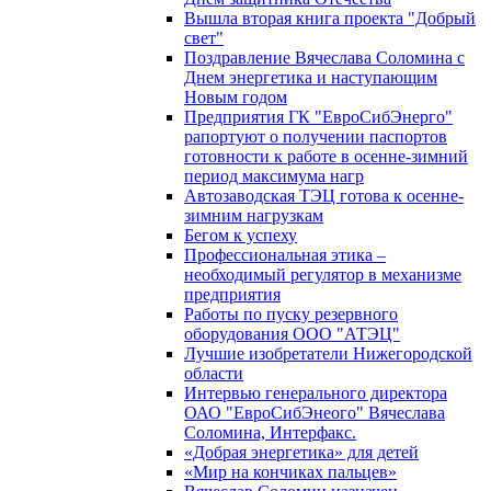
Вышла вторая книга проекта "Добрый
свет"
Поздравление Вячеслава Соломина с
Днем энергетика и наступающим
Новым годом
Предприятия ГК "ЕвроСибЭнерго"
рапортуют о получении паспортов
готовности к работе в осенне-зимний
период максимума нагр
Автозаводская ТЭЦ готова к осенне-
зимним нагрузкам
Бегом к успеху
Профессиональная этика –
необходимый регулятор в механизме
предприятия
Работы по пуску резервного
оборудования ООО "АТЭЦ"
Лучшие изобретатели Нижегородской
области
Интервью генерального директора
ОАО "ЕвроСибЭнеого" Вячеслава
Соломина, Интерфакс.
«Добрая энергетика» для детей
«Мир на кончиках пальцев»