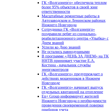
ГК «Волгаэнерго» обеспечила теплом
более 95% объектов в своей зоне
ответственности
Масштабные ремонтные работы в
Автозаводском и Ленинском районах
Нижнего Новгорода
Сотрудники ГК «Волгаэнерго»
поздравили ребят из социально-
реабилитационного центра «Улыбка» с
Днем знаний
Успели ко Дню знаний
Не остались равнодушными
В программе «ДЕНЬ ЗА ДНЕМ» на ТК
ННТВ принимает участие Е.А.
Костина - начальник службы
энергоконтроля
ГК «Волгаэнерго» предупреждает о
действиях мошенников в Нижнем
Новгороде
ГК «Волгаэнерго» начинает выпуск
отдельных квитанций на отопление
En+ Group информирует жителей
Нижнего Новгорода о необходимости
проведения своевременной поверки
приборов учета