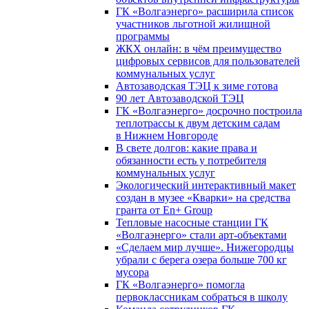
ГК «Волгаэнерго» расширила список
участников льготной жилищной
программы
ЖКХ онлайн: в чём преимущество
цифровых сервисов для пользователей
коммунальных услуг
Автозаводская ТЭЦ к зиме готова
90 лет Автозаводской ТЭЦ
ГК «Волгаэнерго» досрочно построила
теплотрассы к двум детским садам
в Нижнем Новгороде
В свете долгов: какие права и
обязанности есть у потребителя
коммунальных услуг
Экологический интерактивный макет
создан в музее «Кварки» на средства
гранта от En+ Group
Тепловые насосные станции ГК
«Волгаэнерго» стали арт-объектами
«Сделаем мир лучше». Нижегородцы
убрали с берега озера больше 700 кг
мусора
ГК «Волгаэнерго» помогла
первоклассникам собраться в школу