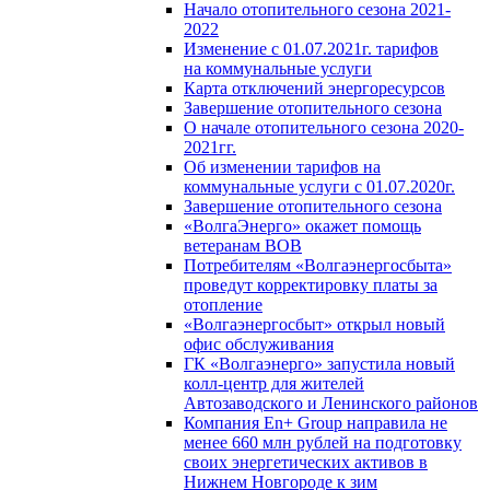
Начало отопительного сезона 2021-
2022
Изменение с 01.07.2021г. тарифов
на коммунальные услуги
Карта отключений энергоресурсов
Завершение отопительного сезона
О начале отопительного сезона 2020-
2021гг.
Об изменении тарифов на
коммунальные услуги с 01.07.2020г.
Завершение отопительного сезона
«ВолгаЭнерго» окажет помощь
ветеранам ВОВ
Потребителям «Волгаэнергосбыта»
проведут корректировку платы за
отопление
«Волгаэнергосбыт» открыл новый
офис обслуживания
ГК «Волгаэнерго» запустила новый
колл-центр для жителей
Автозаводского и Ленинского районов
Компания En+ Group направила не
менее 660 млн рублей на подготовку
своих энергетических активов в
Нижнем Новгороде к зим