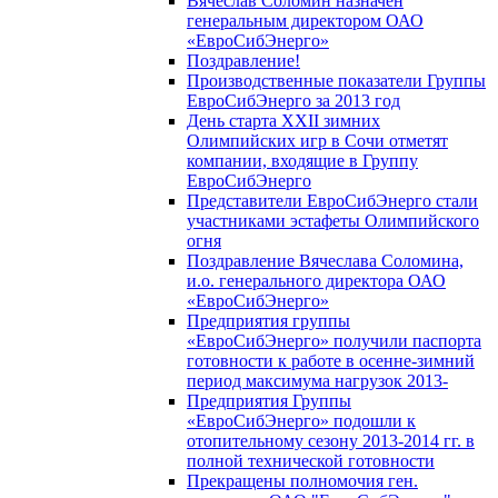
Вячеслав Соломин назначен
генеральным директором ОАО
«ЕвроСибЭнерго»
Поздравление!
Производственные показатели Группы
ЕвроСибЭнерго за 2013 год
День старта XXII зимних
Олимпийских игр в Сочи отметят
компании, входящие в Группу
ЕвроСибЭнерго
Представители ЕвроСибЭнерго стали
участниками эстафеты Олимпийского
огня
Поздравление Вячеслава Соломина,
и.о. генерального директора ОАО
«ЕвроСибЭнерго»
Предприятия группы
«ЕвроСибЭнерго» получили паспорта
готовности к работе в осенне-зимний
период максимума нагрузок 2013-
Предприятия Группы
«ЕвроСибЭнерго» подошли к
отопительному сезону 2013-2014 гг. в
полной технической готовности
Прекращены полномочия ген.