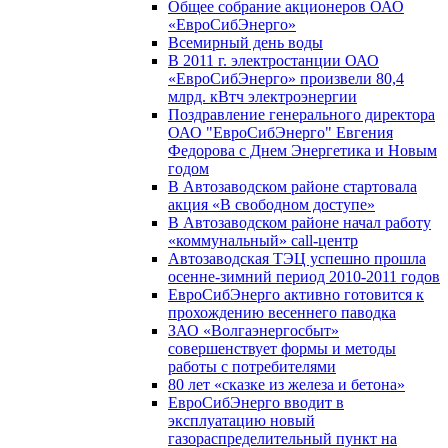
Общее собрание акционеров ОАО
«ЕвроСибЭнерго»
Всемирный день воды
В 2011 г. электростанции ОАО
«ЕвроСибЭнерго» произвели 80,4
млрд. кВтч электроэнергии
Поздравление генерального директора
ОАО "ЕвроСибЭнерго" Евгения
Федорова с Днем Энергетика и Новым
годом
В Автозаводском районе стартовала
акция «В свободном доступе»
В Автозаводском районе начал работу
«коммунальный» call-центр
Автозаводская ТЭЦ успешно прошла
осенне-зимний период 2010-2011 годов
ЕвроСибЭнерго активно готовится к
прохождению весеннего паводка
ЗАО «Волгаэнергосбыт»
совершенствует формы и методы
работы с потребителями
80 лет «сказке из железа и бетона»
ЕвроСибЭнерго вводит в
эксплуатацию новый
газораспределительный пункт на