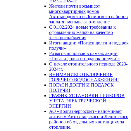
2023 – 2024гг.
Жители почти восьмисот
многоквартирных домов
Автозаводского и Ленинского районов
заплатят меньше за отопление
С 01.02.2024 новые требования к
оформлению жалоб на качество
электроснабжения
Итоги акции: «Погаси долги и подарок
получи»
Розыгрыш призов в рамках акции
«Погаси долги и подарок получи!»
О начале отопительного периода 2023-
2024гг.
ВНИМАНИЕ! ОТКЛЮЧЕНИЕ
ГОРЯЧЕГО ВОДОСНАБЖЕНИЯ!
ПОГАСИ ДОЛГИ И ПОДАРОК
ПОЛУЧИ!
ГРАФИК УСТАНОВКИ ПРИБОРОВ
УЧЕТА ЭЛЕКТРИЧЕСКОЙ
ЭНЕРГИИ
АО «Волгаэнергосбыт» напоминает
жителям Автозаводского и Ленинского
районов об отдельных квитанциях за
отопление.