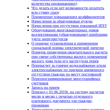
количества проживающих)
Что делать если нет возможности оплатить
всю сумму сразу
Применение повышающих коэффициентов
Начисления за общедомовые нужды
Начисления при отсутствии показаний ИПУ
Оборудование многоквартирных домов
коллективными (общедомовыми) приборами
учета энергоресурсов
О порядке установления и применения
социальной нормы электрической энергии
Порядок проведения окончательного расчета
при смене собственника жилого помещения/
жилого дома (или его части) (или перев
Перерасчет за горячее водоснабжение и/или
электроснабжение по причине временного
отсутствия граждан по месту постоянной
Перепрограммирование многотарифных
счетчиков
Запись на прием
Переход с 01.06.2019г. на систему расчетов
месяц в месяц с печатью отдельного
платежного документа для граждан,
проживаю
Уменьшение совокупного размера платежа