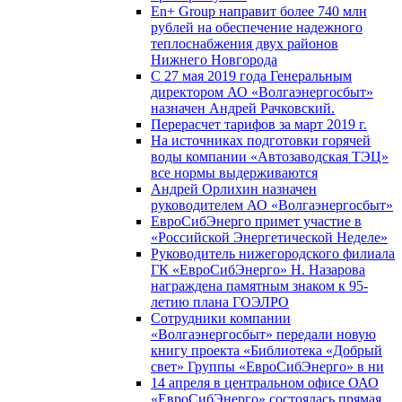
En+ Group направит более 740 млн
рублей на обеспечение надежного
теплоснабжения двух районов
Нижнего Новгорода
С 27 мая 2019 года Генеральным
директором АО «Волгаэнергосбыт»
назначен Андрей Рачковский.
Перерасчет тарифов за март 2019 г.
На источниках подготовки горячей
воды компании «Автозаводская ТЭЦ»
все нормы выдерживаются
Андрей Орлихин назначен
руководителем АО «Волгаэнергосбыт»
ЕвроСибЭнерго примет участие в
«Российской Энергетической Неделе»
Руководитель нижегородского филиала
ГК «ЕвроСибЭнерго» Н. Назарова
награждена памятным знаком к 95-
летию плана ГОЭЛРО
Сотрудники компании
«Волгаэнергосбыт» передали новую
книгу проекта «Библиотека «Добрый
свет» Группы «ЕвроСибЭнерго» в ни
14 апреля в центральном офисе ОАО
«ЕвроСибЭнерго» состоялась прямая