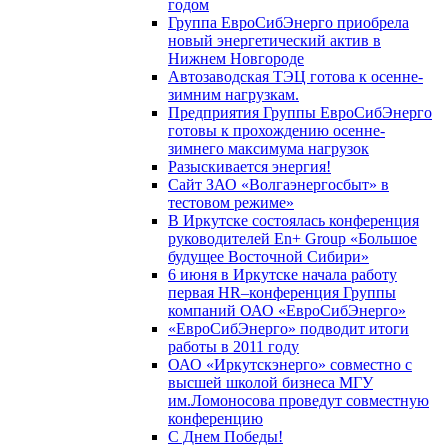
годом
Группа ЕвроСибЭнерго приобрела
новый энергетический актив в
Нижнем Новгороде
Автозаводская ТЭЦ готова к осенне-
зимним нагрузкам.
Предприятия Группы ЕвроСибЭнерго
готовы к прохождению осенне-
зимнего максимума нагрузок
Разыскивается энергия!
Сайт ЗАО «Волгаэнергосбыт» в
тестовом режиме»
В Иркутске состоялась конференция
руководителей En+ Group «Большое
будущее Восточной Сибири»
6 июня в Иркутске начала работу
первая HR–конференция Группы
компаний ОАО «ЕвроСибЭнерго»
«ЕвроСибЭнерго» подводит итоги
работы в 2011 году
ОАО «Иркутскэнерго» совместно с
высшей школой бизнеса МГУ
им.Ломоносова проведут совместную
конференцию
С Днем Победы!