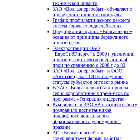
технической области
ЗАО «Волгаэнергосбыт» объявляет о
проведении открытого конкурса
График профилактического ремонта
систем горячего водоснабжения
Предприятия Группы «Волгаэнерго»
осваивают принципы бережливого
производства
Электростанции ОАО
"ЕвроСибЭнерго" в 2009 г увеличили
производство электроэнергии на 4
проц по сравнению с 2008 г до 82,
ЗАО «Волгаэнергосбыт» и ООО
«Автозаводская ТЭЦ» получили
статусы субъектов оптового рынка
В ЗАО «Волгаэнергосбыт» прошла
серия корпоративных тренингов по
программе «Генерация лидерства»
Руководители ЗАО «Волгаэнергосбыт»
поздравили воспитанников
подшефного дошкольного
образовательного учреждения с
праздни
АО «Волгаэнергосбыт»
совершенствует формы работы с