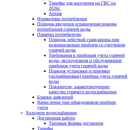
Тарифы для населения на ГВС на
2026г.
Архив
Нормативы потребления
Порядок введения ограничения режима
потребления горячей воды
Памятка потребителю
Порядок действий гражданина при
возникновении проблем со счетчиком
горячей воды
Требования к приборам учета горячей
воды, эксплуатация и обслуживание
приборов учета горячей воды
Порядок установки и приемки
(опломбировки) прибора учета горячей
воды
Показатели, характеризующие
качество горячего водоснабжения
Бланки заявлений
Начисление при общедомовом приборе
учета
Холодное водоснабжение
Договорная работа
Типовые формы договоров
Тарифы