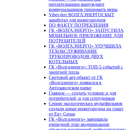
неплательщики вынуждают
коммунальщиков принимать меры
Viber-бот ВОЛГАЭНЕРГОСБЫТ
заработал для нижегородцев
ПО ФАКТУ ПОТРЕБЛЕНИЯ
ГК «ВОЛГАЭНЕРГО» ЗАПУСТИЛА
МОБИЛЬНОЕ ПРИЛОЖЕНИЕ ДЛЯ
ПОТРЕБИТЕЛЕЙ
ГК «ВОЛГАЭНЕРГО» УЛУЧШИЛА
ТЕХОБСЛУЖИВАНИЕ
ТРУБОПРОВОДОВ ДВУХ
КОТЕЛЬНЫХ
ГК «Волгаэнерго»: ТОП-5 событий с
энергией тепла
Световой арт-объект от ГК
«Волгаэнерго» появился в
Автозаводском парке
Главное — создать условия: и для
потребителей, и для сотрудников
Серию экологических мультфильмов
создали юные нижегородцы на грант
от En+ Group
ГК «Волгаэнерго» завершила
очередной этап модернизации
объектов внутренней инфраструктуры