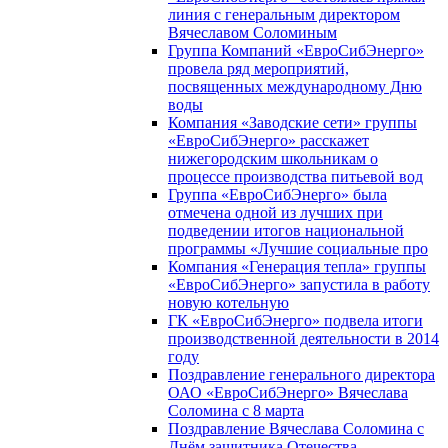
линия с генеральным директором
Вячеславом Соломиным
Группа Компаний «ЕвроСибЭнерго»
провела ряд мероприятий,
посвященных международному Дню
воды
Компания «Заводские сети» группы
«ЕвроСибЭнерго» расскажет
нижегородским школьникам о
процессе производства питьевой вод
Группа «ЕвроСибЭнерго» была
отмечена одной из лучших при
подведении итогов национальной
программы «Лучшие социальные про
Компания «Генерация тепла» группы
«ЕвроСибЭнерго» запустила в работу
новую котельную
ГК «ЕвроСибЭнерго» подвела итоги
производственной деятельности в 2014
году
Поздравление генерального директора
ОАО «ЕвроСибЭнерго» Вячеслава
Соломина с 8 марта
Поздравление Вячеслава Соломина с
Днём защитника Отечества