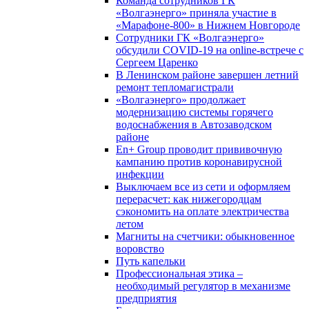
Команда сотрудников ГК
«Волгаэнерго» приняла участие в
«Марафоне-800» в Нижнем Новгороде
Сотрудники ГК «Волгаэнерго»
обсудили COVID-19 на online-встрече с
Сергеем Царенко
В Ленинском районе завершен летний
ремонт тепломагистрали
«Волгаэнерго» продолжает
модернизацию системы горячего
водоснабжения в Автозаводском
районе
En+ Group проводит прививочную
кампанию против коронавирусной
инфекции
Выключаем все из сети и оформляем
перерасчет: как нижегородцам
сэкономить на оплате электричества
летом
Магниты на счетчики: обыкновенное
воровство
Путь капельки
Профессиональная этика –
необходимый регулятор в механизме
предприятия