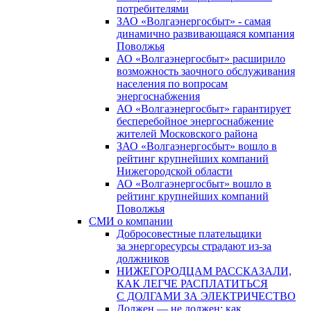
потребителями
ЗАО «Волгаэнергосбыт» - самая
динамично развивающаяся компания
Поволжья
АО «Волгаэнергосбыт» расширило
возможность заочного обслуживания
населения по вопросам
энергоснабжения
АО «Волгаэнергосбыт» гарантирует
бесперебойное энергоснабжение
жителей Московского района
ЗАО «Волгаэнергосбыт» вошло в
рейтинг крупнейших компаний
Нижегородской области
АО «Волгаэнергосбыт» вошло в
рейтинг крупнейших компаний
Поволжья
СМИ о компании
Добросовестные плательщики
за энергоресурсы страдают из-за
должников
НИЖЕГОРОДЦАМ РАССКАЗАЛИ,
КАК ЛЕГЧЕ РАСПЛАТИТЬСЯ
С ДОЛГАМИ ЗА ЭЛЕКТРИЧЕСТВО
Должен — не должен: как