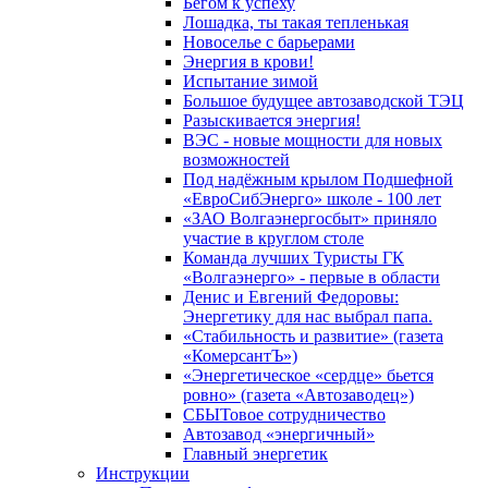
Бегом к успеху
Лошадка, ты такая тепленькая
Новоселье с барьерами
Энергия в крови!
Испытание зимой
Большое будущее автозаводской ТЭЦ
Разыскивается энергия!
ВЭС - новые мощности для новых
возможностей
Под надёжным крылом Подшефной
«ЕвроСибЭнерго» школе - 100 лет
«ЗАО Волгаэнергосбыт» приняло
участие в круглом столе
Команда лучших Туристы ГК
«Волгаэнерго» - первые в области
Денис и Евгений Федоровы:
Энергетику для нас выбрал папа.
«Стабильность и развитие» (газета
«КомерсантЪ»)
«Энергетическое «сердце» бьется
ровно» (газета «Автозаводец»)
СБЫТовое сотрудничество
Автозавод «энергичный»
Главный энергетик
Инструкции