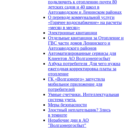
подключить к отоплению почти 80
детских садов и 40 школ в
Автозаводском и Ленинском районах
О переводе коммунальной услуги
«Горячее водоснабжение» на расчеты
«месяц в месяц»
Электронные квитанции
Отдельные квитанции за Отопление и
ГВС части домов Ленинского и
Автозаводского районов
Автоматизированные сервисы для
Клиентов АО Волгаэнергосбыт
Азбука потребителя_Для чего нужна
ежегодная корректировка платы за
отопление
ГК «Волгаэнерго» запустила
мобильное приложение для
потребителей
Умные счетчики. Интеллектуальная
система учета.
Меры безопасности
Злостный неплательщик? Злись
в темноте
Нерабочие дни в АО
"Волгаэнергосбыт"