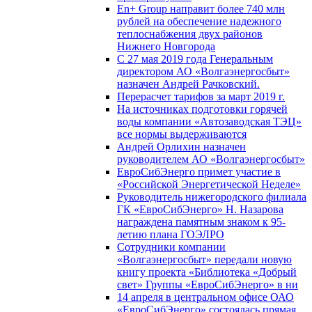
En+ Group направит более 740 млн
рублей на обеспечение надежного
теплоснабжения двух районов
Нижнего Новгорода
С 27 мая 2019 года Генеральным
директором АО «Волгаэнергосбыт»
назначен Андрей Рачковский.
Перерасчет тарифов за март 2019 г.
На источниках подготовки горячей
воды компании «Автозаводская ТЭЦ»
все нормы выдерживаются
Андрей Орлихин назначен
руководителем АО «Волгаэнергосбыт»
ЕвроСибЭнерго примет участие в
«Российской Энергетической Неделе»
Руководитель нижегородского филиала
ГК «ЕвроСибЭнерго» Н. Назарова
награждена памятным знаком к 95-
летию плана ГОЭЛРО
Сотрудники компании
«Волгаэнергосбыт» передали новую
книгу проекта «Библиотека «Добрый
свет» Группы «ЕвроСибЭнерго» в ни
14 апреля в центральном офисе ОАО
«ЕвроСибЭнерго» состоялась прямая