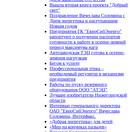
Вышла вторая книга проекта "Добрый
свет"
Поздравление Вячеслава Соломина с
Днем энергетика и наступающим
Новым годом
Предприятия ГК "ЕвроСибЭнерго"
рапортуют о получении паспортов
готовности к работе в осенне-зимний
период максимума нагр
Автозаводская ТЭЦ готова к осенне-
зимним нагрузкам
Бегом к успеху
Профессиональная этика –
необходимый регулятор в механизме
предприятия
Работы по пуску резервного
оборудования ООО "АТЭЦ"
Лучшие изобретатели Нижегородской
области
Интервью генерального директора
ОАО "ЕвроСибЭнеого" Вячеслава
Соломина, Интерфакс.
«Добрая энергетика» для детей
«Мир на кончиках пальцев»