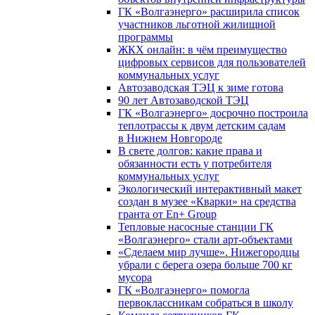
ГК «Волгаэнерго» расширила список
участников льготной жилищной
программы
ЖКХ онлайн: в чём преимущество
цифровых сервисов для пользователей
коммунальных услуг
Автозаводская ТЭЦ к зиме готова
90 лет Автозаводской ТЭЦ
ГК «Волгаэнерго» досрочно построила
теплотрассы к двум детским садам
в Нижнем Новгороде
В свете долгов: какие права и
обязанности есть у потребителя
коммунальных услуг
Экологический интерактивный макет
создан в музее «Кварки» на средства
гранта от En+ Group
Тепловые насосные станции ГК
«Волгаэнерго» стали арт-объектами
«Сделаем мир лучше». Нижегородцы
убрали с берега озера больше 700 кг
мусора
ГК «Волгаэнерго» помогла
первоклассникам собраться в школу