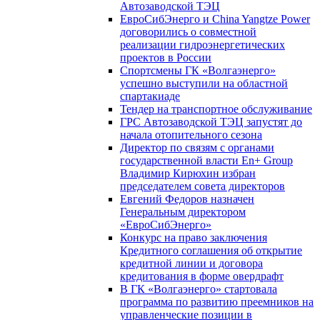
Автозаводской ТЭЦ
ЕвроСибЭнерго и China Yangtze Power
договорились о совместной
реализации гидроэнергетических
проектов в России
Спортсмены ГК «Волгаэнерго»
успешно выступили на областной
спартакиаде
Тендер на транспортное обслуживание
ГРС Автозаводской ТЭЦ запустят до
начала отопительного сезона
Директор по связям с органами
государственной власти En+ Group
Владимир Кирюхин избран
председателем совета директоров
Евгений Федоров назначен
Генеральным директором
«ЕвроСибЭнерго»
Конкурс на право заключения
Кредитного соглашения об открытие
кредитной линии и договора
кредитования в форме овердрафт
В ГК «Волгаэнерго» стартовала
программа по развитию преемников на
управленческие позиции в