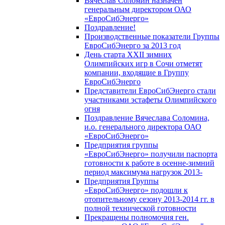
Вячеслав Соломин назначен
генеральным директором ОАО
«ЕвроСибЭнерго»
Поздравление!
Производственные показатели Группы
ЕвроСибЭнерго за 2013 год
День старта XXII зимних
Олимпийских игр в Сочи отметят
компании, входящие в Группу
ЕвроСибЭнерго
Представители ЕвроСибЭнерго стали
участниками эстафеты Олимпийского
огня
Поздравление Вячеслава Соломина,
и.о. генерального директора ОАО
«ЕвроСибЭнерго»
Предприятия группы
«ЕвроСибЭнерго» получили паспорта
готовности к работе в осенне-зимний
период максимума нагрузок 2013-
Предприятия Группы
«ЕвроСибЭнерго» подошли к
отопительному сезону 2013-2014 гг. в
полной технической готовности
Прекращены полномочия ген.