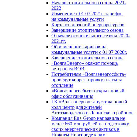
Начало отопительного сезона 2021-
2022
Изменение с 01.07.2021г. тарифов
на коммунальные услуги
Карта отключений энергоресурсов
Завершение отопительного сезона
О начале отопительного сезона 2020-
2021гг.
Об изменении тарифов на
коммунальные услуги с 01.07.2020г.
Завершение отопительного сезона
«ВолгаЭнерго» окажет помощь
ветеранам ВОВ
Потребителям «Волгаэнергосбыта»
проведут корректировку платы за
отопление
«Волгаэнергосбыт» открыл новый
офис обслуживания
ГК «Волгаэнерго» запустила новый
колл-центр для жителей
Автозаводского и Ленинского районов
Компания En+ Group направила не
менее 660 млн рублей на подготовку
своих энергетических активов в
Нижнем Новгороде к зим