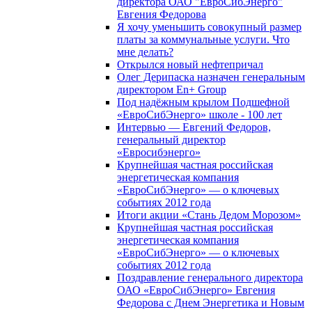
директора ОАО "ЕвроСибЭнерго"
Евгения Федорова
Я хочу уменьшить совокупный размер
платы за коммунальные услуги. Что
мне делать?
Открылся новый нефтепричал
Олег Дерипаска назначен генеральным
директором En+ Group
Под надёжным крылом Подшефной
«ЕвроСибЭнерго» школе - 100 лет
Интервью — Евгений Федоров,
генеральный директор
«Евросибэнерго»
Крупнейшая частная российская
энергетическая компания
«ЕвроСибЭнерго» — о ключевых
событиях 2012 года
Итоги акции «Стань Дедом Морозом»
Крупнейшая частная российская
энергетическая компания
«ЕвроСибЭнерго» — о ключевых
событиях 2012 года
Поздравление генерального директора
ОАО «ЕвроСибЭнерго» Евгения
Федорова с Днем Энергетика и Новым