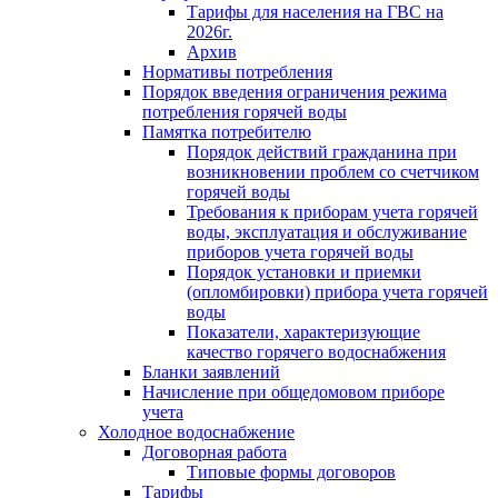
Тарифы для населения на ГВС на
2026г.
Архив
Нормативы потребления
Порядок введения ограничения режима
потребления горячей воды
Памятка потребителю
Порядок действий гражданина при
возникновении проблем со счетчиком
горячей воды
Требования к приборам учета горячей
воды, эксплуатация и обслуживание
приборов учета горячей воды
Порядок установки и приемки
(опломбировки) прибора учета горячей
воды
Показатели, характеризующие
качество горячего водоснабжения
Бланки заявлений
Начисление при общедомовом приборе
учета
Холодное водоснабжение
Договорная работа
Типовые формы договоров
Тарифы