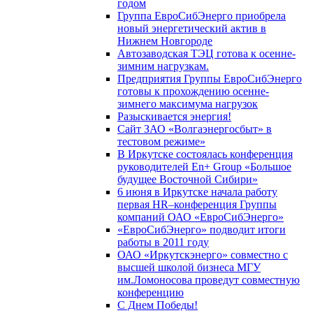
годом
Группа ЕвроСибЭнерго приобрела
новый энергетический актив в
Нижнем Новгороде
Автозаводская ТЭЦ готова к осенне-
зимним нагрузкам.
Предприятия Группы ЕвроСибЭнерго
готовы к прохождению осенне-
зимнего максимума нагрузок
Разыскивается энергия!
Сайт ЗАО «Волгаэнергосбыт» в
тестовом режиме»
В Иркутске состоялась конференция
руководителей En+ Group «Большое
будущее Восточной Сибири»
6 июня в Иркутске начала работу
первая HR–конференция Группы
компаний ОАО «ЕвроСибЭнерго»
«ЕвроСибЭнерго» подводит итоги
работы в 2011 году
ОАО «Иркутскэнерго» совместно с
высшей школой бизнеса МГУ
им.Ломоносова проведут совместную
конференцию
С Днем Победы!