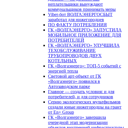
неплательщики вынуждают
коммунальщиков принимать меры
Viber-бот ВОЛГАЭНЕРГОСБЫТ
заработал для нижегородцев
ПО ФАКТУ ПОТРЕБЛЕНИЯ
ГК «ВОЛГАЭНЕРГО» ЗАПУСТИЛА
МОБИЛЬНОЕ ПРИЛОЖЕНИЕ ДЛЯ
ПОТРЕБИТЕЛЕЙ
ГК «ВОЛГАЭНЕРГО» УЛУЧШИЛА
ТЕХОБСЛУЖИВАНИЕ
ТРУБОПРОВОДОВ ДВУХ
КОТЕЛЬНЫХ
ГК «Волгаэнерго»: ТОП-5 событий с
энергией тепла
Световой арт-объект от ГК
«Волгаэнерго» появился в
Автозаводском парке
Главное — создать условия: и для
потребителей, и для сотрудников
Серию экологических мультфильмов
создали юные нижегородцы на грант
от En+ Group
ГК «Волгаэнерго» завершила
очередной этап модернизации
объектов внутренней инфраструктуры