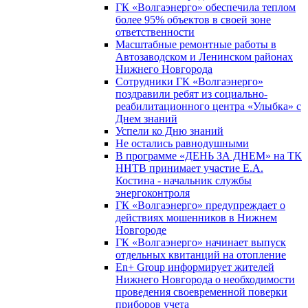
ГК «Волгаэнерго» обеспечила теплом
более 95% объектов в своей зоне
ответственности
Масштабные ремонтные работы в
Автозаводском и Ленинском районах
Нижнего Новгорода
Сотрудники ГК «Волгаэнерго»
поздравили ребят из социально-
реабилитационного центра «Улыбка» с
Днем знаний
Успели ко Дню знаний
Не остались равнодушными
В программе «ДЕНЬ ЗА ДНЕМ» на ТК
ННТВ принимает участие Е.А.
Костина - начальник службы
энергоконтроля
ГК «Волгаэнерго» предупреждает о
действиях мошенников в Нижнем
Новгороде
ГК «Волгаэнерго» начинает выпуск
отдельных квитанций на отопление
En+ Group информирует жителей
Нижнего Новгорода о необходимости
проведения своевременной поверки
приборов учета