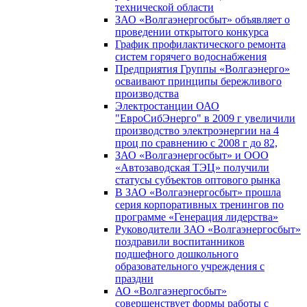
технической области
ЗАО «Волгаэнергосбыт» объявляет о
проведении открытого конкурса
График профилактического ремонта
систем горячего водоснабжения
Предприятия Группы «Волгаэнерго»
осваивают принципы бережливого
производства
Электростанции ОАО
"ЕвроСибЭнерго" в 2009 г увеличили
производство электроэнергии на 4
проц по сравнению с 2008 г до 82,
ЗАО «Волгаэнергосбыт» и ООО
«Автозаводская ТЭЦ» получили
статусы субъектов оптового рынка
В ЗАО «Волгаэнергосбыт» прошла
серия корпоративных тренингов по
программе «Генерация лидерства»
Руководители ЗАО «Волгаэнергосбыт»
поздравили воспитанников
подшефного дошкольного
образовательного учреждения с
праздни
АО «Волгаэнергосбыт»
совершенствует формы работы с