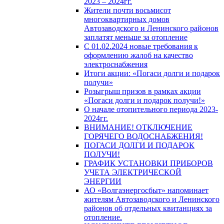
2023 – 2024гг.
Жители почти восьмисот
многоквартирных домов
Автозаводского и Ленинского районов
заплатят меньше за отопление
С 01.02.2024 новые требования к
оформлению жалоб на качество
электроснабжения
Итоги акции: «Погаси долги и подарок
получи»
Розыгрыш призов в рамках акции
«Погаси долги и подарок получи!»
О начале отопительного периода 2023-
2024гг.
ВНИМАНИЕ! ОТКЛЮЧЕНИЕ
ГОРЯЧЕГО ВОДОСНАБЖЕНИЯ!
ПОГАСИ ДОЛГИ И ПОДАРОК
ПОЛУЧИ!
ГРАФИК УСТАНОВКИ ПРИБОРОВ
УЧЕТА ЭЛЕКТРИЧЕСКОЙ
ЭНЕРГИИ
АО «Волгаэнергосбыт» напоминает
жителям Автозаводского и Ленинского
районов об отдельных квитанциях за
отопление.