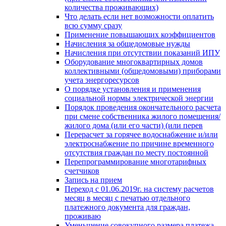
количества проживающих)
Что делать если нет возможности оплатить
всю сумму сразу
Применение повышающих коэффициентов
Начисления за общедомовые нужды
Начисления при отсутствии показаний ИПУ
Оборудование многоквартирных домов
коллективными (общедомовыми) приборами
учета энергоресурсов
О порядке установления и применения
социальной нормы электрической энергии
Порядок проведения окончательного расчета
при смене собственника жилого помещения/
жилого дома (или его части) (или перев
Перерасчет за горячее водоснабжение и/или
электроснабжение по причине временного
отсутствия граждан по месту постоянной
Перепрограммирование многотарифных
счетчиков
Запись на прием
Переход с 01.06.2019г. на систему расчетов
месяц в месяц с печатью отдельного
платежного документа для граждан,
проживаю
Уменьшение совокупного размера платежа