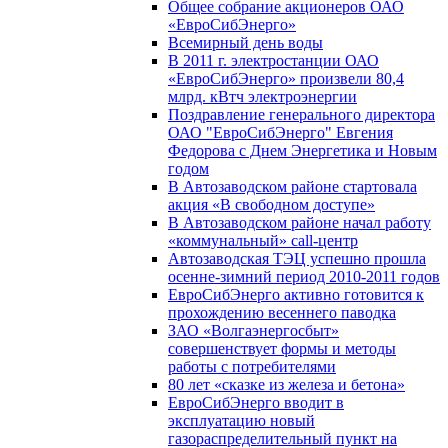
Общее собрание акционеров ОАО
«ЕвроСибЭнерго»
Всемирный день воды
В 2011 г. электростанции ОАО
«ЕвроСибЭнерго» произвели 80,4
млрд. кВтч электроэнергии
Поздравление генерального директора
ОАО "ЕвроСибЭнерго" Евгения
Федорова с Днем Энергетика и Новым
годом
В Автозаводском районе стартовала
акция «В свободном доступе»
В Автозаводском районе начал работу
«коммунальный» call-центр
Автозаводская ТЭЦ успешно прошла
осенне-зимний период 2010-2011 годов
ЕвроСибЭнерго активно готовится к
прохождению весеннего паводка
ЗАО «Волгаэнергосбыт»
совершенствует формы и методы
работы с потребителями
80 лет «сказке из железа и бетона»
ЕвроСибЭнерго вводит в
эксплуатацию новый
газораспределительный пункт на