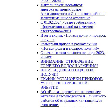
2023 – 2024гг.
Жители почти восьмисот
многоквартирных домов
Автозаводского и Ленинского районов
заплатят меньше за отопление
С 01.02.2024 новые требования к
оформлению жалоб на качество
электроснабжения
Итоги акции: «Погаси долги и подарок
получи»
Розыгрыш призов в рамках акции
«Погаси долги и подарок получи!»
О начале отопительного периода 2023-
2024гг.
ВНИМАНИЕ! ОТКЛЮЧЕНИЕ
ГОРЯЧЕГО ВОДОСНАБЖЕНИЯ!
ПОГАСИ ДОЛГИ И ПОДАРОК
ПОЛУЧИ!
ГРАФИК УСТАНОВКИ ПРИБОРОВ
УЧЕТА ЭЛЕКТРИЧЕСКОЙ
ЭНЕРГИИ
АО «Волгаэнергосбыт» напоминает
жителям Автозаводского и Ленинского
районов об отдельных квитанциях за
отопление.