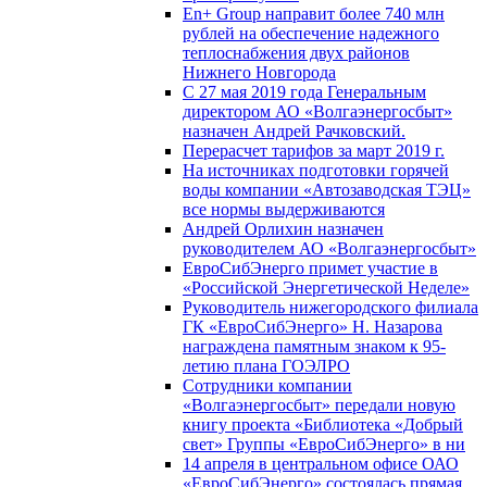
En+ Group направит более 740 млн
рублей на обеспечение надежного
теплоснабжения двух районов
Нижнего Новгорода
С 27 мая 2019 года Генеральным
директором АО «Волгаэнергосбыт»
назначен Андрей Рачковский.
Перерасчет тарифов за март 2019 г.
На источниках подготовки горячей
воды компании «Автозаводская ТЭЦ»
все нормы выдерживаются
Андрей Орлихин назначен
руководителем АО «Волгаэнергосбыт»
ЕвроСибЭнерго примет участие в
«Российской Энергетической Неделе»
Руководитель нижегородского филиала
ГК «ЕвроСибЭнерго» Н. Назарова
награждена памятным знаком к 95-
летию плана ГОЭЛРО
Сотрудники компании
«Волгаэнергосбыт» передали новую
книгу проекта «Библиотека «Добрый
свет» Группы «ЕвроСибЭнерго» в ни
14 апреля в центральном офисе ОАО
«ЕвроСибЭнерго» состоялась прямая