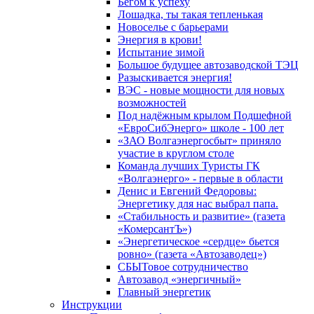
Бегом к успеху
Лошадка, ты такая тепленькая
Новоселье с барьерами
Энергия в крови!
Испытание зимой
Большое будущее автозаводской ТЭЦ
Разыскивается энергия!
ВЭС - новые мощности для новых
возможностей
Под надёжным крылом Подшефной
«ЕвроСибЭнерго» школе - 100 лет
«ЗАО Волгаэнергосбыт» приняло
участие в круглом столе
Команда лучших Туристы ГК
«Волгаэнерго» - первые в области
Денис и Евгений Федоровы:
Энергетику для нас выбрал папа.
«Стабильность и развитие» (газета
«КомерсантЪ»)
«Энергетическое «сердце» бьется
ровно» (газета «Автозаводец»)
СБЫТовое сотрудничество
Автозавод «энергичный»
Главный энергетик
Инструкции