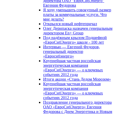
директора ОАО "ЕвроСибЭнерго"
Евгения Федорова
Я хочу уменьшить совокупный размер
платы за коммунальные услуги. Что
мне делать?
Открылся новый нефтепричал
Олег Дерипаска назначен генеральным
директором En+ Group
Под надёжным крылом Подшефной
«ЕвроСибЭнерго» школе - 100 лет
Интервью — Евгений Федоров,
генеральный директор
«Евросибэнерго»
Крупнейшая частная российская
энергетическая компания
«ЕвроСибЭнерго» — о ключевых
событиях 2012 года
Итоги акции «Стань Дедом Морозом»
Крупнейшая частная российская
энергетическая компания
«ЕвроСибЭнерго» — о ключевых
событиях 2012 года
Поздравление генерального директора
ОАО «ЕвроСибЭнерго» Евгения
Федорова с Днем Энергетика и Новым