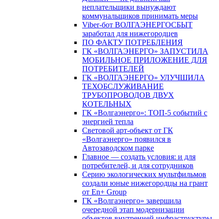
неплательщики вынуждают
коммунальщиков принимать меры
Viber-бот ВОЛГАЭНЕРГОСБЫТ
заработал для нижегородцев
ПО ФАКТУ ПОТРЕБЛЕНИЯ
ГК «ВОЛГАЭНЕРГО» ЗАПУСТИЛА
МОБИЛЬНОЕ ПРИЛОЖЕНИЕ ДЛЯ
ПОТРЕБИТЕЛЕЙ
ГК «ВОЛГАЭНЕРГО» УЛУЧШИЛА
ТЕХОБСЛУЖИВАНИЕ
ТРУБОПРОВОДОВ ДВУХ
КОТЕЛЬНЫХ
ГК «Волгаэнерго»: ТОП-5 событий с
энергией тепла
Световой арт-объект от ГК
«Волгаэнерго» появился в
Автозаводском парке
Главное — создать условия: и для
потребителей, и для сотрудников
Серию экологических мультфильмов
создали юные нижегородцы на грант
от En+ Group
ГК «Волгаэнерго» завершила
очередной этап модернизации
объектов внутренней инфраструктуры