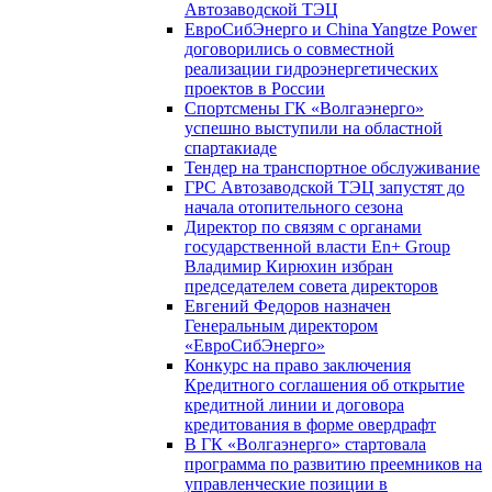
Автозаводской ТЭЦ
ЕвроСибЭнерго и China Yangtze Power
договорились о совместной
реализации гидроэнергетических
проектов в России
Спортсмены ГК «Волгаэнерго»
успешно выступили на областной
спартакиаде
Тендер на транспортное обслуживание
ГРС Автозаводской ТЭЦ запустят до
начала отопительного сезона
Директор по связям с органами
государственной власти En+ Group
Владимир Кирюхин избран
председателем совета директоров
Евгений Федоров назначен
Генеральным директором
«ЕвроСибЭнерго»
Конкурс на право заключения
Кредитного соглашения об открытие
кредитной линии и договора
кредитования в форме овердрафт
В ГК «Волгаэнерго» стартовала
программа по развитию преемников на
управленческие позиции в