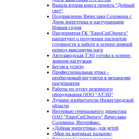
Вышла вторая книга проекта "Добрый
свет"
Поздравление Вячеслава Соломина с
Днем энергетика и наступающим
Новым годом
Предприятия ГК "ЕвроСибЭнерго"
рапортуют о получении паспортов
готовности к работе в осенне-зимний
период максимума нагр
Автозаводская ТЭЦ готова к осенне-
зимним нагрузкам
Бегом к успеху
Профессиональная этика –
необходимый регулятор в механизме
предприятия
Работы по пуску резервного
оборудования ООО "АТЭЦ"
Лучшие изобретатели Нижегородской
области
Интервью генерального директора
ОАО "ЕвроСибЭнеого" Вячеслава
Соломина, Интерфакс.
«Добрая энергетика» для детей
«Мир на кончиках пальцев»