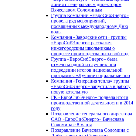
линия с генеральным директором
Вячеславом Соломиным
Группа Компаний «ЕвроСибЭнерго»
провела ряд мероприятий,
посвященных международному Дню
воды
Компания «Заводские сети» группы
«ЕвроСибЭнерго» расскажет
нижегородским школьникам о
процессе производства питьевой вод
Группа «ЕвроСибЭнерго» была
отмечена одной из лучших при
подведении итогов национальной
программы «Лучшие социальные про
Компания «Генерация тепла» группы
«ЕвроСибЭнерго» запустила в работу
новую котельную
ГК «ЕвроСибЭнерго» подвела итоги
производственной деятельности в 2014
году
Поздравление генерального директора
ОАО «ЕвроСибЭнерго» Вячеслава
Соломина с 8 марта
Поздравление Вячеслава Соломина с
Днём защитника Отечества