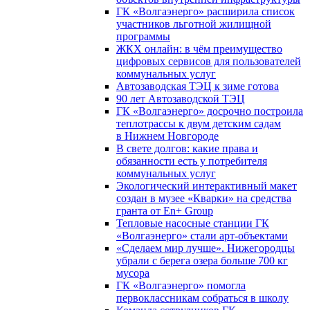
ГК «Волгаэнерго» расширила список
участников льготной жилищной
программы
ЖКХ онлайн: в чём преимущество
цифровых сервисов для пользователей
коммунальных услуг
Автозаводская ТЭЦ к зиме готова
90 лет Автозаводской ТЭЦ
ГК «Волгаэнерго» досрочно построила
теплотрассы к двум детским садам
в Нижнем Новгороде
В свете долгов: какие права и
обязанности есть у потребителя
коммунальных услуг
Экологический интерактивный макет
создан в музее «Кварки» на средства
гранта от En+ Group
Тепловые насосные станции ГК
«Волгаэнерго» стали арт-объектами
«Сделаем мир лучше». Нижегородцы
убрали с берега озера больше 700 кг
мусора
ГК «Волгаэнерго» помогла
первоклассникам собраться в школу