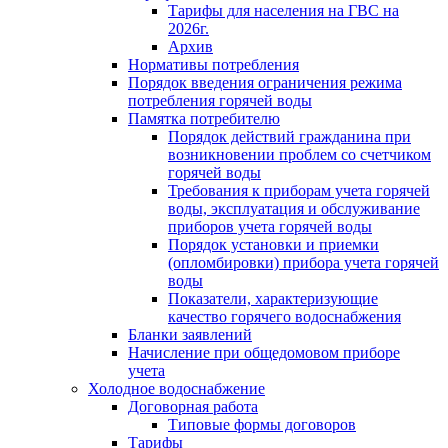
Тарифы для населения на ГВС на
2026г.
Архив
Нормативы потребления
Порядок введения ограничения режима
потребления горячей воды
Памятка потребителю
Порядок действий гражданина при
возникновении проблем со счетчиком
горячей воды
Требования к приборам учета горячей
воды, эксплуатация и обслуживание
приборов учета горячей воды
Порядок установки и приемки
(опломбировки) прибора учета горячей
воды
Показатели, характеризующие
качество горячего водоснабжения
Бланки заявлений
Начисление при общедомовом приборе
учета
Холодное водоснабжение
Договорная работа
Типовые формы договоров
Тарифы