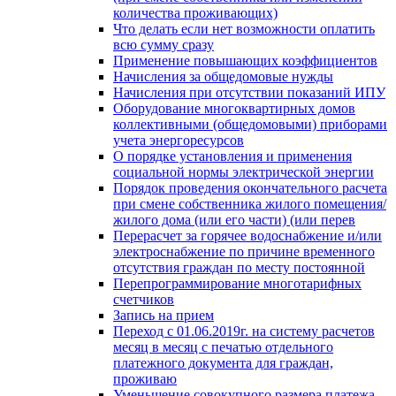
количества проживающих)
Что делать если нет возможности оплатить
всю сумму сразу
Применение повышающих коэффициентов
Начисления за общедомовые нужды
Начисления при отсутствии показаний ИПУ
Оборудование многоквартирных домов
коллективными (общедомовыми) приборами
учета энергоресурсов
О порядке установления и применения
социальной нормы электрической энергии
Порядок проведения окончательного расчета
при смене собственника жилого помещения/
жилого дома (или его части) (или перев
Перерасчет за горячее водоснабжение и/или
электроснабжение по причине временного
отсутствия граждан по месту постоянной
Перепрограммирование многотарифных
счетчиков
Запись на прием
Переход с 01.06.2019г. на систему расчетов
месяц в месяц с печатью отдельного
платежного документа для граждан,
проживаю
Уменьшение совокупного размера платежа