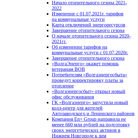
Начало отопительного сезона 2021-
2022
Изменение с 01.07.2021г. тарифов
на коммунальные услуги
Карта отключений энергоресурсов
Завершение отопительного сезона
О начале отопительного сезона 2020-
2021гг.
Об изменении тарифов на
коммунальные услуги с 01.07.2020г.
Завершение отопительного сезона
«ВолгаЭнерго» окажет помощь
ветеранам ВОВ
Потребителям «Волгаэнергосбыта»
проведут корректировку платы за
отопление
«Волгаэнергосбыт» открыл новый
офис обслуживания
ГК «Волгаэнерго» запустила новый
колл-центр для жителей
Автозаводского и Ленинского районов
Компания En+ Group направила не
менее 660 млн рублей на подготовку
своих энергетических активов в
Нижнем Новгороде к зим