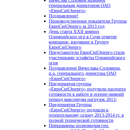
Вячеслав Соломин назначен
генеральным директором ОАО
«ЕвроСибЭнерго»
Поздравление!
Производственные показатели Группы
ЕвроСибЭнерго за 2013 год
День старта XXII зимних
Олимпийских игр в Сочи отметят
компании, входящие в Группу
ЕвроСибЭнерго
Представители ЕвроСибЭнерго стали
участниками эстафеты Олимпийского
огня
Поздравление Вячеслава Соломина,
и.о. генерального директора ОАО
«ЕвроСибЭнерго»
Предприятия группы
«ЕвроСибЭнерго» получили паспорта
готовности к работе в осенне-зимний
период максимума нагрузок 2013-
Предприятия Группы
«ЕвроСибЭнерго» подошли к
отопительному сезону 2013-2014 гг. в
полной технической готовности
Прекращены полномочия ген.