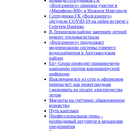
Команда сотрудников ГК
«Волгаэнерго» приняла участие в
«Марафоне-800» в Нижнем Новгороде
Сотрудники ГК «Волгаэнерго»
обсудили COVID-19 на online-встрече с
Сергеем Царенко
В Ленинском районе завершен летний
ремонт тепломагистрали
«Волгаэнерго» продолжает
модернизацию системы горячего
водоснабжения в Автозаводском
районе
En+ Group проводит прививочную
кампанию против коронавирусной
инфекции
Выключаем все из сети и оформляем
перерасчет: как нижегородцам
сэкономить на оплате электричества
летом
Магниты на счетчики: обыкновенное
воровство
Путь капельки
Профессиональная этика –
необходимый регулятор в механизме
предприятия