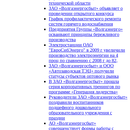
технической области
ЗАО «Волгаэнергосбыт» объявляет о
проведении открытого конкурса
График профилактического ремонта
систем горячего водоснабжения
Предприятия Группы «Волгаэнерго»
осваивают принципы бережливого
производства
Электростанции ОАО
"ЕвроСибЭнерго" в 2009 г увеличили
производство электроэнергии на 4
проц по сравнению с 2008 г до 82,
ЗАО «Волгаэнергосбыт» и ООО
«Автозаводская ТЭЦ» получили
статусы субъектов оптового рынка
В ЗАО «Волгаэнергосбыт» прошла
серия корпоративных тренингов по
программе «Генерация лидерства»
Руководители ЗАО «Волгаэнергосбыт»
поздравили воспитанников
подшефного дошкольного
образовательного учреждения с
праздни
АО «Волгаэнергосбыт»
совершенствует формы работы с