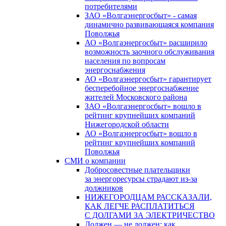
потребителями
ЗАО «Волгаэнергосбыт» - самая
динамично развивающаяся компания
Поволжья
АО «Волгаэнергосбыт» расширило
возможность заочного обслуживания
населения по вопросам
энергоснабжения
АО «Волгаэнергосбыт» гарантирует
бесперебойное энергоснабжение
жителей Московского района
ЗАО «Волгаэнергосбыт» вошло в
рейтинг крупнейших компаний
Нижегородской области
АО «Волгаэнергосбыт» вошло в
рейтинг крупнейших компаний
Поволжья
СМИ о компании
Добросовестные плательщики
за энергоресурсы страдают из-за
должников
НИЖЕГОРОДЦАМ РАССКАЗАЛИ,
КАК ЛЕГЧЕ РАСПЛАТИТЬСЯ
С ДОЛГАМИ ЗА ЭЛЕКТРИЧЕСТВО
Должен — не должен: как