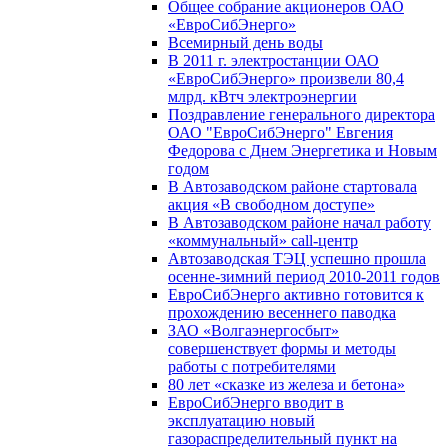
Общее собрание акционеров ОАО
«ЕвроСибЭнерго»
Всемирный день воды
В 2011 г. электростанции ОАО
«ЕвроСибЭнерго» произвели 80,4
млрд. кВтч электроэнергии
Поздравление генерального директора
ОАО "ЕвроСибЭнерго" Евгения
Федорова с Днем Энергетика и Новым
годом
В Автозаводском районе стартовала
акция «В свободном доступе»
В Автозаводском районе начал работу
«коммунальный» call-центр
Автозаводская ТЭЦ успешно прошла
осенне-зимний период 2010-2011 годов
ЕвроСибЭнерго активно готовится к
прохождению весеннего паводка
ЗАО «Волгаэнергосбыт»
совершенствует формы и методы
работы с потребителями
80 лет «сказке из железа и бетона»
ЕвроСибЭнерго вводит в
эксплуатацию новый
газораспределительный пункт на