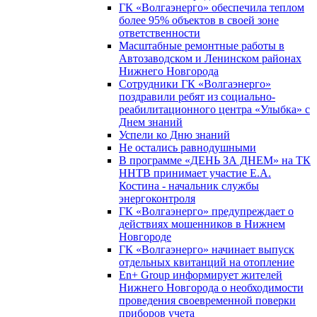
ГК «Волгаэнерго» обеспечила теплом
более 95% объектов в своей зоне
ответственности
Масштабные ремонтные работы в
Автозаводском и Ленинском районах
Нижнего Новгорода
Сотрудники ГК «Волгаэнерго»
поздравили ребят из социально-
реабилитационного центра «Улыбка» с
Днем знаний
Успели ко Дню знаний
Не остались равнодушными
В программе «ДЕНЬ ЗА ДНЕМ» на ТК
ННТВ принимает участие Е.А.
Костина - начальник службы
энергоконтроля
ГК «Волгаэнерго» предупреждает о
действиях мошенников в Нижнем
Новгороде
ГК «Волгаэнерго» начинает выпуск
отдельных квитанций на отопление
En+ Group информирует жителей
Нижнего Новгорода о необходимости
проведения своевременной поверки
приборов учета