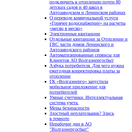
подключить к отоплению почти 80
детских садов и 40 школ в
Автозаводском и Ленинском районах
О переводе коммунальной услуги
«Горячее водоснабжение» на расчеты
«месяц в месяц»
Электронные квитанции
Отдельные квитанции за Отопление и
ГВС части домов Ленинского и
Автозаводского районов
Автоматизированные сервисы для
Клиентов АО Волгаэнергосбыт
Азбука потребителя_Для чего нужна
ежегодная корректировка платы за
отопление
ГК «Волгаэнерго» запустила
мобильное приложение для
потребителей
Умные счетчики. Интеллектуальная
система учета.
Меры безопасности
Злостный неплательщик? Злись
в темноте
Нерабочие дни в АО
"Волгаэнергосбыт"