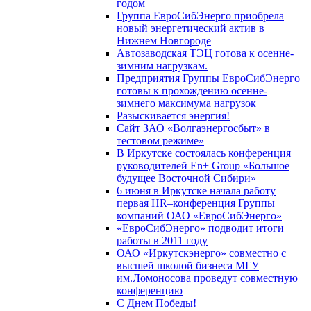
годом
Группа ЕвроСибЭнерго приобрела
новый энергетический актив в
Нижнем Новгороде
Автозаводская ТЭЦ готова к осенне-
зимним нагрузкам.
Предприятия Группы ЕвроСибЭнерго
готовы к прохождению осенне-
зимнего максимума нагрузок
Разыскивается энергия!
Сайт ЗАО «Волгаэнергосбыт» в
тестовом режиме»
В Иркутске состоялась конференция
руководителей En+ Group «Большое
будущее Восточной Сибири»
6 июня в Иркутске начала работу
первая HR–конференция Группы
компаний ОАО «ЕвроСибЭнерго»
«ЕвроСибЭнерго» подводит итоги
работы в 2011 году
ОАО «Иркутскэнерго» совместно с
высшей школой бизнеса МГУ
им.Ломоносова проведут совместную
конференцию
С Днем Победы!