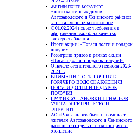
2023 – 2024гг.
Жители почти восьмисот
многоквартирных домов
Автозаводского и Ленинского районов
заплатят меньше за отопление
С 01.02.2024 новые требования к
оформлению жалоб на качество
электроснабжения
Итоги акции: «Погаси долги и подарок
получи»
Розыгрыш призов в рамках акции
«Погаси долги и подарок получи!»
О начале отопительного периода 2023-
2024гг.
ВНИМАНИЕ! ОТКЛЮЧЕНИЕ
ГОРЯЧЕГО ВОДОСНАБЖЕНИЯ!
ПОГАСИ ДОЛГИ И ПОДАРОК
ПОЛУЧИ!
ГРАФИК УСТАНОВКИ ПРИБОРОВ
УЧЕТА ЭЛЕКТРИЧЕСКОЙ
ЭНЕРГИИ
АО «Волгаэнергосбыт» напоминает
жителям Автозаводского и Ленинского
районов об отдельных квитанциях за
отопление.