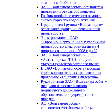
технической области
ЗАО «Волгаэнергосбыт» объявляет о
проведении открытого конкурса
График профилактического ремонта
систем горячего водоснабжения
Предприятия Группы «Волгаэнерго»
осваивают принципы бережливого
производства
Электростанции ОАО
"ЕвроСибЭнерго" в 2009 г увеличили
производство электроэнергии на 4
проц по сравнению с 2008 г до 82,
ЗАО «Волгаэнергосбыт» и ООО
«Автозаводская ТЭЦ» получили
статусы субъектов оптового рынка
В ЗАО «Волгаэнергосбыт» прошла
серия корпоративных тренингов по
программе «Генерация лидерства»
Руководители ЗАО «Волгаэнергосбыт»
поздравили воспитанников
подшефного дошкольного
образовательного учреждения с
праздни
АО «Волгаэнергосбыт»
совершенствует формы работы с