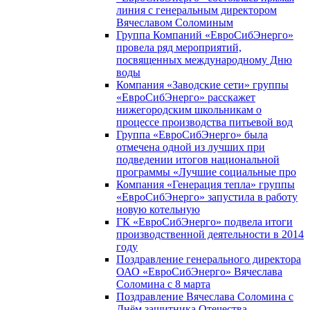
линия с генеральным директором
Вячеславом Соломиным
Группа Компаний «ЕвроСибЭнерго»
провела ряд мероприятий,
посвященных международному Дню
воды
Компания «Заводские сети» группы
«ЕвроСибЭнерго» расскажет
нижегородским школьникам о
процессе производства питьевой вод
Группа «ЕвроСибЭнерго» была
отмечена одной из лучших при
подведении итогов национальной
программы «Лучшие социальные про
Компания «Генерация тепла» группы
«ЕвроСибЭнерго» запустила в работу
новую котельную
ГК «ЕвроСибЭнерго» подвела итоги
производственной деятельности в 2014
году
Поздравление генерального директора
ОАО «ЕвроСибЭнерго» Вячеслава
Соломина с 8 марта
Поздравление Вячеслава Соломина с
Днём защитника Отечества