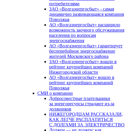
потребителями
ЗАО «Волгаэнергосбыт» - самая
динамично развивающаяся компания
Поволжья
АО «Волгаэнергосбыт» расширило
возможность заочного обслуживания
населения по вопросам
энергоснабжения
АО «Волгаэнергосбыт» гарантирует
бесперебойное энергоснабжение
жителей Московского района
ЗАО «Волгаэнергосбыт» вошло в
рейтинг крупнейших компаний
Нижегородской области
АО «Волгаэнергосбыт» вошло в
рейтинг крупнейших компаний
Поволжья
СМИ о компании
Добросовестные плательщики
за энергоресурсы страдают из-за
должников
НИЖЕГОРОДЦАМ РАССКАЗАЛИ,
КАК ЛЕГЧЕ РАСПЛАТИТЬСЯ
С ДОЛГАМИ ЗА ЭЛЕКТРИЧЕСТВО
Должен — не должен: как