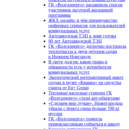
ГК «Волгаэнерго» расширила список
участников льготной жилищной
программы
ЖКХ онлайн: в чём преимущество
цифровых сервисов для пользователей
коммунальных услуг
Автозаводская ТЭЦ к зиме готова
90 лет Автозаводской ТЭЦ
ГК «Волгаэнерго» досрочно построила
теплотрассы к двум детским садам
в Нижнем Новгороде
В свете долгов: какие права и
обязанности есть у потребителя
коммунальных услуг
Экологический интерактивный макет
создан в музее «Кварки» на средства
гранта от En+ Group
Тепловые насосные станции ГК
«Волгаэнерго» стали арт-объектами
«Сделаем мир лучше». Нижегородцы
убрали с берега озера больше 700 кг
мусора
ГК «Волгаэнерго» помогла
первоклассникам собраться в школу