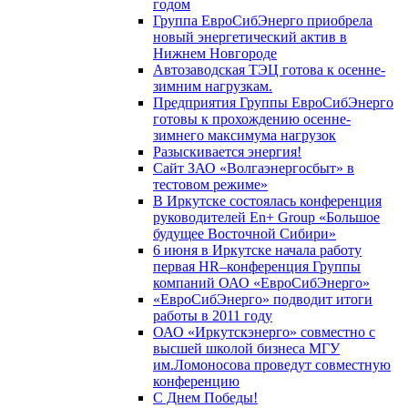
годом
Группа ЕвроСибЭнерго приобрела
новый энергетический актив в
Нижнем Новгороде
Автозаводская ТЭЦ готова к осенне-
зимним нагрузкам.
Предприятия Группы ЕвроСибЭнерго
готовы к прохождению осенне-
зимнего максимума нагрузок
Разыскивается энергия!
Сайт ЗАО «Волгаэнергосбыт» в
тестовом режиме»
В Иркутске состоялась конференция
руководителей En+ Group «Большое
будущее Восточной Сибири»
6 июня в Иркутске начала работу
первая HR–конференция Группы
компаний ОАО «ЕвроСибЭнерго»
«ЕвроСибЭнерго» подводит итоги
работы в 2011 году
ОАО «Иркутскэнерго» совместно с
высшей школой бизнеса МГУ
им.Ломоносова проведут совместную
конференцию
С Днем Победы!