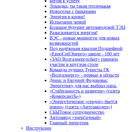
Бегом к успеху
Лошадка, ты такая тепленькая
Новоселье с барьерами
Энергия в крови!
Испытание зимой
Большое будущее автозаводской ТЭЦ
Разыскивается энергия!
ВЭС - новые мощности для новых
возможностей
Под надёжным крылом Подшефной
«ЕвроСибЭнерго» школе - 100 лет
«ЗАО Волгаэнергосбыт» приняло
участие в круглом столе
Команда лучших Туристы ГК
«Волгаэнерго» - первые в области
Денис и Евгений Федоровы:
Энергетику для нас выбрал папа.
«Стабильность и развитие» (газета
«КомерсантЪ»)
«Энергетическое «сердце» бьется
ровно» (газета «Автозаводец»)
СБЫТовое сотрудничество
Автозавод «энергичный»
Главный энергетик
Инструкции