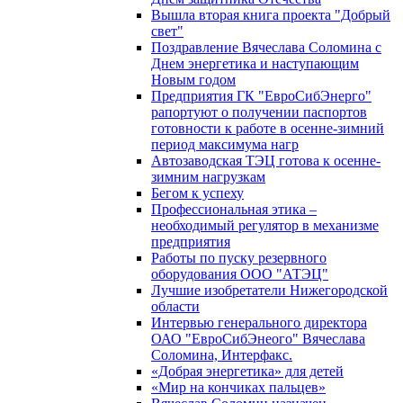
Вышла вторая книга проекта "Добрый
свет"
Поздравление Вячеслава Соломина с
Днем энергетика и наступающим
Новым годом
Предприятия ГК "ЕвроСибЭнерго"
рапортуют о получении паспортов
готовности к работе в осенне-зимний
период максимума нагр
Автозаводская ТЭЦ готова к осенне-
зимним нагрузкам
Бегом к успеху
Профессиональная этика –
необходимый регулятор в механизме
предприятия
Работы по пуску резервного
оборудования ООО "АТЭЦ"
Лучшие изобретатели Нижегородской
области
Интервью генерального директора
ОАО "ЕвроСибЭнеого" Вячеслава
Соломина, Интерфакс.
«Добрая энергетика» для детей
«Мир на кончиках пальцев»