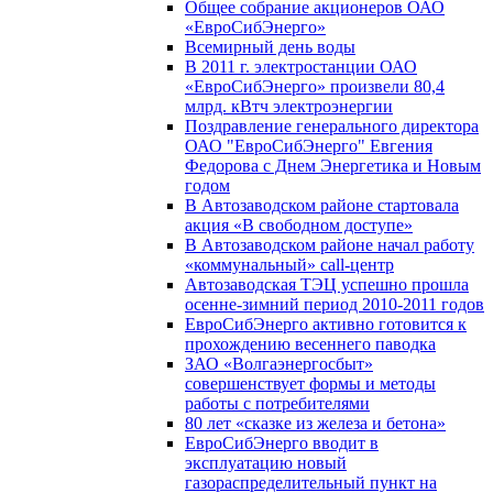
Общее собрание акционеров ОАО
«ЕвроСибЭнерго»
Всемирный день воды
В 2011 г. электростанции ОАО
«ЕвроСибЭнерго» произвели 80,4
млрд. кВтч электроэнергии
Поздравление генерального директора
ОАО "ЕвроСибЭнерго" Евгения
Федорова с Днем Энергетика и Новым
годом
В Автозаводском районе стартовала
акция «В свободном доступе»
В Автозаводском районе начал работу
«коммунальный» call-центр
Автозаводская ТЭЦ успешно прошла
осенне-зимний период 2010-2011 годов
ЕвроСибЭнерго активно готовится к
прохождению весеннего паводка
ЗАО «Волгаэнергосбыт»
совершенствует формы и методы
работы с потребителями
80 лет «сказке из железа и бетона»
ЕвроСибЭнерго вводит в
эксплуатацию новый
газораспределительный пункт на