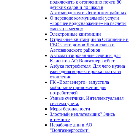
подключить к отоплению почти 80
детских садов и 40 школ в
Автозаводском и Ленинском районах
О переводе коммунальной услуги
«Горячее водоснабжение» на расчеты
«месяц в месяц»
Электронные квитанции
Отдельные квитанции за Отопление и
ГВС части домов Ленинского и
Автозаводского районов
Автоматизированные сервисы для
Клиентов АО Волгаэнергосбыт
Азбука потребителя_Для чего нужна
ежегодная корректировка платы за
отопление
ГК «Волгаэнерго» запустила
мобильное приложение для
потребителей
Умные счетчики. Интеллектуальная
система учета.
Меры безопасности
Злостный неплательщик? Злись
в темноте
Нерабочие дни в АО
"Волгаэнергосбыт"