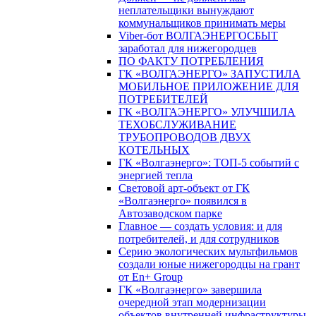
неплательщики вынуждают
коммунальщиков принимать меры
Viber-бот ВОЛГАЭНЕРГОСБЫТ
заработал для нижегородцев
ПО ФАКТУ ПОТРЕБЛЕНИЯ
ГК «ВОЛГАЭНЕРГО» ЗАПУСТИЛА
МОБИЛЬНОЕ ПРИЛОЖЕНИЕ ДЛЯ
ПОТРЕБИТЕЛЕЙ
ГК «ВОЛГАЭНЕРГО» УЛУЧШИЛА
ТЕХОБСЛУЖИВАНИЕ
ТРУБОПРОВОДОВ ДВУХ
КОТЕЛЬНЫХ
ГК «Волгаэнерго»: ТОП-5 событий с
энергией тепла
Световой арт-объект от ГК
«Волгаэнерго» появился в
Автозаводском парке
Главное — создать условия: и для
потребителей, и для сотрудников
Серию экологических мультфильмов
создали юные нижегородцы на грант
от En+ Group
ГК «Волгаэнерго» завершила
очередной этап модернизации
объектов внутренней инфраструктуры