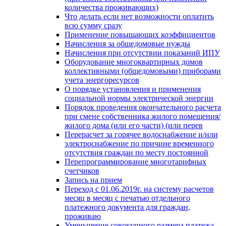
количества проживающих)
Что делать если нет возможности оплатить
всю сумму сразу
Применение повышающих коэффициентов
Начисления за общедомовые нужды
Начисления при отсутствии показаний ИПУ
Оборудование многоквартирных домов
коллективными (общедомовыми) приборами
учета энергоресурсов
О порядке установления и применения
социальной нормы электрической энергии
Порядок проведения окончательного расчета
при смене собственника жилого помещения/
жилого дома (или его части) (или перев
Перерасчет за горячее водоснабжение и/или
электроснабжение по причине временного
отсутствия граждан по месту постоянной
Перепрограммирование многотарифных
счетчиков
Запись на прием
Переход с 01.06.2019г. на систему расчетов
месяц в месяц с печатью отдельного
платежного документа для граждан,
проживаю
Уменьшение совокупного размера платежа