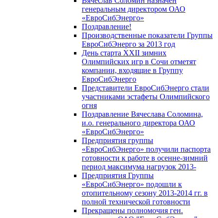
Вячеслав Соломин назначен
генеральным директором ОАО
«ЕвроСибЭнерго»
Поздравление!
Производственные показатели Группы
ЕвроСибЭнерго за 2013 год
День старта XXII зимних
Олимпийских игр в Сочи отметят
компании, входящие в Группу
ЕвроСибЭнерго
Представители ЕвроСибЭнерго стали
участниками эстафеты Олимпийского
огня
Поздравление Вячеслава Соломина,
и.о. генерального директора ОАО
«ЕвроСибЭнерго»
Предприятия группы
«ЕвроСибЭнерго» получили паспорта
готовности к работе в осенне-зимний
период максимума нагрузок 2013-
Предприятия Группы
«ЕвроСибЭнерго» подошли к
отопительному сезону 2013-2014 гг. в
полной технической готовности
Прекращены полномочия ген.