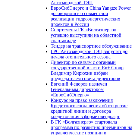
Автозаводской ТЭЦ
ЕвроСибЭнерго и China Yangtze Power
договорились о совместной
реализации гидроэнергетических
проектов в России
Спортсмены ГК «Волгаэнерго»
успешно выступили на областной
спартакиаде
Тендер на транспортное обслуживание
ГРС Автозаводской ТЭЦ запустят до
начала отопительного сезона
Директор по связям с органами
государственной власти En+ Group
Владимир Кирюхин избран
председателем совета директоров
Евгений Федоров назначен
Генеральным директором
«ЕвроСибЭнерго»
Конкурс на право заключения
Кредитного соглашения об открытие
кредитной линии и договора
кредитования в форме овердрафт
В ГК «Волгаэнерго» стартовала
программа по развитию преемников на
управленческие позиции в