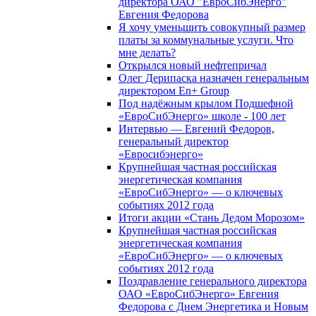
директора ОАО "ЕвроСибЭнерго"
Евгения Федорова
Я хочу уменьшить совокупный размер
платы за коммунальные услуги. Что
мне делать?
Открылся новый нефтепричал
Олег Дерипаска назначен генеральным
директором En+ Group
Под надёжным крылом Подшефной
«ЕвроСибЭнерго» школе - 100 лет
Интервью — Евгений Федоров,
генеральный директор
«Евросибэнерго»
Крупнейшая частная российская
энергетическая компания
«ЕвроСибЭнерго» — о ключевых
событиях 2012 года
Итоги акции «Стань Дедом Морозом»
Крупнейшая частная российская
энергетическая компания
«ЕвроСибЭнерго» — о ключевых
событиях 2012 года
Поздравление генерального директора
ОАО «ЕвроСибЭнерго» Евгения
Федорова с Днем Энергетика и Новым