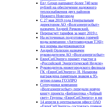
En+ Group направит более 740 млн
рублей на обеспечение надежного
теплоснабжения двух районов
Нижнего Новгорода
С 27 мая 2019 года Генеральным
директором АО «Волгаэнергосбыт»
назначен Андрей Рачковский.
Перерасчет тарифов за март 2019 г.
На источниках подготовки горячей
воды компании «Автозаводская ТЭЦ»
все нормы выдерживаются
Андрей Орлихин назначен
руководителем АО «Волгаэнергосбыт»
ЕвроСибЭнерго примет участие в
«Российской Энергетической Неделе»
Руководитель нижегородского филиала
ГК «ЕвроСибЭнерго» Н. Назарова
награждена памятным знаком к 95-
летию плана ГОЭЛРО
Сотрудники компании
«Волгаэнергосбыт» передали новую
книгу проекта «Библиотека «Добрый
свет» Группы «ЕвроСибЭнерго» в ни
14 апреля в центральном офисе ОАО
«ЕвроСибЭнерго» состоялась прямая