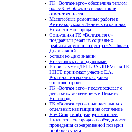
ГК «Волгаэнерго» обеспечила теплом
более 95% объектов в своей зоне
ответственности
Масштабные ремонтные работы в
Автозаводском и Ленинском районах
Нижнего Новгорода
Сотрудники ГК «Волгаэнерго»
поздравили ребят из социально-
реабилитационного центра «Улыбка» с
Днем знаний
Успели ко Дню знаний
Не остались равнодушными
В программе «ДЕНЬ ЗА ДНЕМ» на ТК
ННТВ принимает участие Е.А.
Костина - начальник службы
энергоконтроля
ГК «Волгаэнерго» предупреждает о
действиях мошенников в Нижнем
Новгороде
ГК «Волгаэнерго» начинает выпуск
отдельных квитанций на отопление
En+ Group информирует жителей
Нижнего Новгорода о необходимости
проведения своевременной поверки
приборов учета