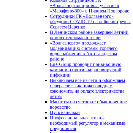
Команда сотрудников ГК
«Волгаэнерго» приняла участие в
«Марафоне-800» в Нижнем Новгороде
Сотрудники ГК «Волгаэнерго»
обсудили COVID-19 на online-встрече с
Сергеем Царенко
В Ленинском районе завершен летний
ремонт тепломагистрали
«Волгаэнерго» продолжает
модернизацию системы горячего
водоснабжения в Автозаводском
районе
En+ Group проводит прививочную
кампанию против коронавирусной
инфекции
Выключаем все из сети и оформляем
перерасчет: как нижегородцам
сэкономить на оплате электричества
летом
Магниты на счетчики: обыкновенное
воровство
Путь капельки
Профессиональная этика –
необходимый регулятор в механизме
предприятия