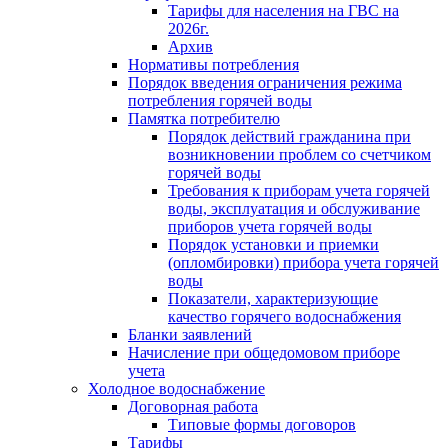
Тарифы для населения на ГВС на
2026г.
Архив
Нормативы потребления
Порядок введения ограничения режима
потребления горячей воды
Памятка потребителю
Порядок действий гражданина при
возникновении проблем со счетчиком
горячей воды
Требования к приборам учета горячей
воды, эксплуатация и обслуживание
приборов учета горячей воды
Порядок установки и приемки
(опломбировки) прибора учета горячей
воды
Показатели, характеризующие
качество горячего водоснабжения
Бланки заявлений
Начисление при общедомовом приборе
учета
Холодное водоснабжение
Договорная работа
Типовые формы договоров
Тарифы