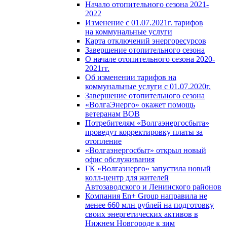
Начало отопительного сезона 2021-
2022
Изменение с 01.07.2021г. тарифов
на коммунальные услуги
Карта отключений энергоресурсов
Завершение отопительного сезона
О начале отопительного сезона 2020-
2021гг.
Об изменении тарифов на
коммунальные услуги с 01.07.2020г.
Завершение отопительного сезона
«ВолгаЭнерго» окажет помощь
ветеранам ВОВ
Потребителям «Волгаэнергосбыта»
проведут корректировку платы за
отопление
«Волгаэнергосбыт» открыл новый
офис обслуживания
ГК «Волгаэнерго» запустила новый
колл-центр для жителей
Автозаводского и Ленинского районов
Компания En+ Group направила не
менее 660 млн рублей на подготовку
своих энергетических активов в
Нижнем Новгороде к зим