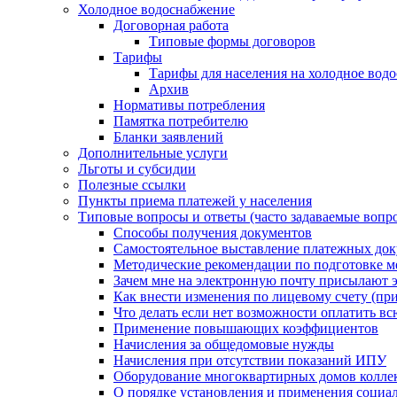
Холодное водоснабжение
Договорная работа
Типовые формы договоров
Тарифы
Тарифы для населения на холодное водо
Архив
Нормативы потребления
Памятка потребителю
Бланки заявлений
Дополнительные услуги
Льготы и субсидии
Полезные ссылки
Пункты приема платежей у населения
Типовые вопросы и ответы (часто задаваемые вопр
Способы получения документов
Самостоятельное выставление платежных док
Методические рекомендации по подготовке ме
Зачем мне на электронную почту присылают э
Как внести изменения по лицевому счету (п
Что делать если нет возможности оплатить вс
Применение повышающих коэффициентов
Начисления за общедомовые нужды
Начисления при отсутствии показаний ИПУ
Оборудование многоквартирных домов колле
О порядке установления и применения социа