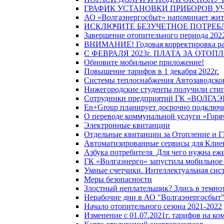
ГРАФИК УСТАНОВКИ ПРИБОРОВ У
АО «Волгаэнергосбыт» напоминает жите
ИСКЛЮЧИТЕ БЕЗУЧЕТНОЕ ПОТРЕБ
Завершение отопительного периода 2022
ВНИМАНИЕ! Годовая корректировка разм
С ФЕВРАЛЯ 2023г. ПЛАТА ЗА ОТО
Обновите мобильное приложение!
Повышение тарифов в 1 декабря 2022г.
Системы теплоснабжения Автозаводског
Нижегородские студенты получили стип
Сотрудники предприятий ГК «ВОЛГАЭНЕ
En+Group планирует досрочно подключи
О переводе коммунальной услуги «Горяч
Электронные квитанции
Отдельные квитанции за Отопление и Г
Автоматизированные сервисы для Клие
Азбука потребителя_Для чего нужна еже
ГК «Волгаэнерго» запустила мобильное
Умные счетчики. Интеллектуальная сист
Меры безопасности
Злостный неплательщик? Злись в темно
Нерабочие дни в АО "Волгаэнергосбыт
Начало отопительного сезона 2021-2022
Изменение с 01.07.2021г. тарифов на к