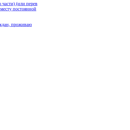
 части) (или перев
 месту постоянной
раждан, проживаю