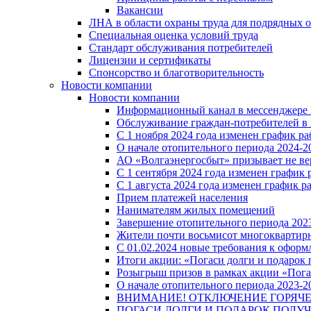
Вакансии
ЛНА в области охраны труда для подрядных 
Специальная оценка условий труда
Стандарт обслуживания потребителей
Лицензии и сертификаты
Спонсорство и благотворительность
Новости компании
Новости компании
Информационный канал в мессенджере
Обслуживание граждан-потребителей в 
С 1 ноября 2024 года изменен график 
О начале отопительного периода 2024-20
АО «Волгаэнергосбыт» призывает не ве
С 1 сентября 2024 года изменен графи
С 1 августа 2024 года изменен график 
Прием платежей населения
Нанимателям жилых помещений
Завершение отопительного периода 2023
Жители почти восьмисот многоквартирн
С 01.02.2024 новые требования к оформ
Итоги акции: «Погаси долги и подарок
Розыгрыш призов в рамках акции «Пога
О начале отопительного периода 2023-20
ВНИМАНИЕ! ОТКЛЮЧЕНИЕ ГОРЯЧ
ПОГАСИ ДОЛГИ И ПОДАРОК ПОЛУЧ