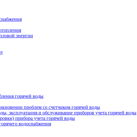
оснабжения
 отопления
епловой энергии
ду
бления горячей воды
икновении проблем со счетчиком горячей воды
оды, эксплуатация и обслуживание приборов учета горячей воды
ровки) прибора учета горячей воды
 горячего водоснабжения