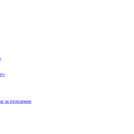
»
ыт»
е за отопление