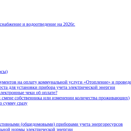
снабжение и водоотведение на 2026г.
осы)
ументов на оплату коммунальной услуги «Отопление» и проведе
ста для установки прибора учета электрической энергии
лектронные чеки об оплате?
ри смене собственника или изменении количества проживающих)
ю сумму сразу
ктивными (общедомовыми) приборами учета энергоресурсов
льной нормы электрической энергии