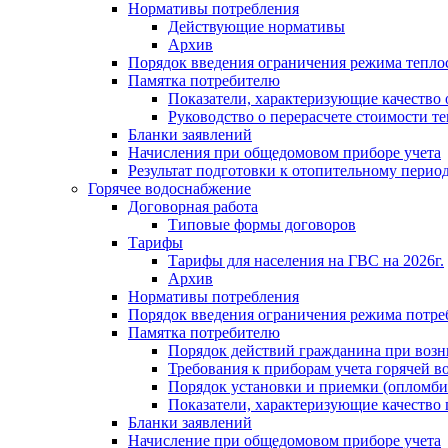
Нормативы потребления
Действующие нормативы
Архив
Порядок введения ограничения режима тепл
Памятка потребителю
Показатели, характеризующие качество
Руководство о перерасчете стоимости т
Бланки заявлений
Начисления при общедомовом приборе учета
Результат подготовки к отопительному перио
Горячее водоснабжение
Договорная работа
Типовые формы договоров
Тарифы
Тарифы для населения на ГВС на 2026г.
Архив
Нормативы потребления
Порядок введения ограничения режима потре
Памятка потребителю
Порядок действий гражданина при возн
Требования к приборам учета горячей в
Порядок установки и приемки (опломби
Показатели, характеризующие качество
Бланки заявлений
Начисление при общедомовом приборе учета