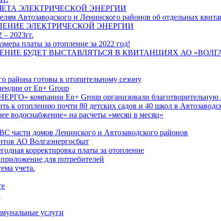
ЧЕТА ЭЛЕКТРИЧЕСКОЙ ЭНЕРГИИ
лям Автозаводского и Ленинского районов об отдельных квитан
ЛЕНИЕ ЭЛЕКТРИЧЕСКОЙ ЭНЕРГИИ
 – 2023гг.
ера платы за отопление за 2022 год!
ПЛЕНИЕ БУДЕТ ВЫСТАВЛЯТЬСЯ В КВИТАНЦИЯХ АО «ВОЛ
о района готовы к отопительному сезону
ендии от En+ Group
РГО» компании En+ Group организовали благотворительную а
ть к отоплению почти 80 детских садов и 40 школ в Автозавод
ее водоснабжение» на расчеты «месяц в месяц»
ВС части домов Ленинского и Автозаводского районов
нтов АО Волгаэнергосбыт
годная корректировка платы за отопление
 приложение для потребителей
ема учета.
те
"
оммунальные услуги