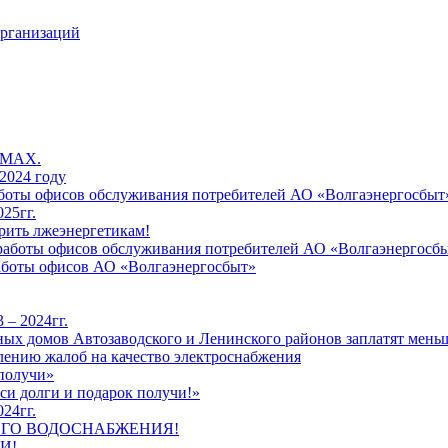
организаций
 MAX.
2024 году
работы офисов обслуживания потребителей АО «Волгаэнергосбыт
25гг.
рить лжеэнергетикам!
к работы офисов обслуживания потребителей АО «Волгаэнергосб
работы офисов АО «Волгаэнергосбыт»
 – 2024гг.
ых домов Автозаводского и Ленинского районов заплатят меньш
лению жалоб на качество электроснабжения
 получи»
си долги и подарок получи!»
24гг.
ЕГО ВОДОСНАБЖЕНИЯ!
И!