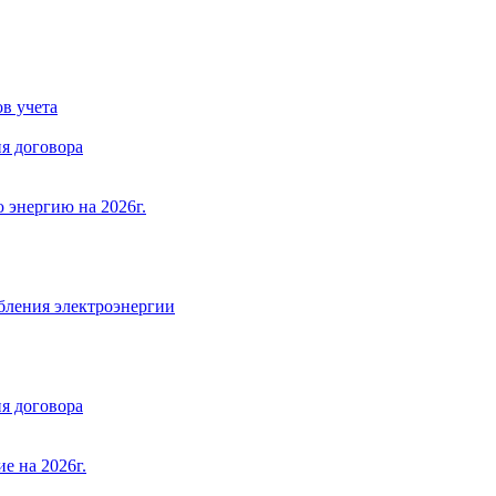
в учета
я договора
 энергию на 2026г.
бления электроэнергии
я договора
е на 2026г.