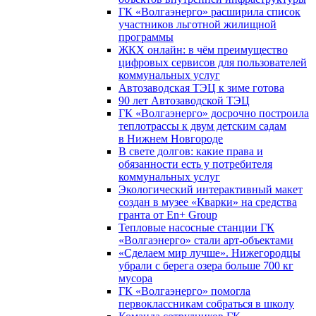
ГК «Волгаэнерго» расширила список
участников льготной жилищной
программы
ЖКХ онлайн: в чём преимущество
цифровых сервисов для пользователей
коммунальных услуг
Автозаводская ТЭЦ к зиме готова
90 лет Автозаводской ТЭЦ
ГК «Волгаэнерго» досрочно построила
теплотрассы к двум детским садам
в Нижнем Новгороде
В свете долгов: какие права и
обязанности есть у потребителя
коммунальных услуг
Экологический интерактивный макет
создан в музее «Кварки» на средства
гранта от En+ Group
Тепловые насосные станции ГК
«Волгаэнерго» стали арт-объектами
«Сделаем мир лучше». Нижегородцы
убрали с берега озера больше 700 кг
мусора
ГК «Волгаэнерго» помогла
первоклассникам собраться в школу