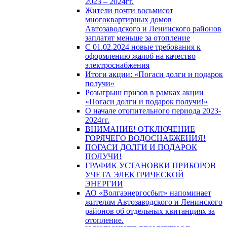
2023 – 2024гг.
Жители почти восьмисот
многоквартирных домов
Автозаводского и Ленинского районов
заплатят меньше за отопление
С 01.02.2024 новые требования к
оформлению жалоб на качество
электроснабжения
Итоги акции: «Погаси долги и подарок
получи»
Розыгрыш призов в рамках акции
«Погаси долги и подарок получи!»
О начале отопительного периода 2023-
2024гг.
ВНИМАНИЕ! ОТКЛЮЧЕНИЕ
ГОРЯЧЕГО ВОДОСНАБЖЕНИЯ!
ПОГАСИ ДОЛГИ И ПОДАРОК
ПОЛУЧИ!
ГРАФИК УСТАНОВКИ ПРИБОРОВ
УЧЕТА ЭЛЕКТРИЧЕСКОЙ
ЭНЕРГИИ
АО «Волгаэнергосбыт» напоминает
жителям Автозаводского и Ленинского
районов об отдельных квитанциях за
отопление.