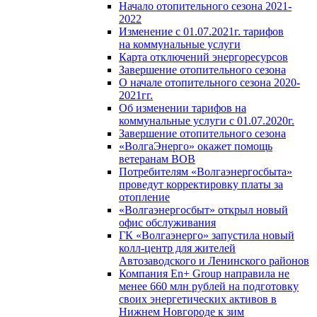
Начало отопительного сезона 2021-
2022
Изменение с 01.07.2021г. тарифов
на коммунальные услуги
Карта отключений энергоресурсов
Завершение отопительного сезона
О начале отопительного сезона 2020-
2021гг.
Об изменении тарифов на
коммунальные услуги с 01.07.2020г.
Завершение отопительного сезона
«ВолгаЭнерго» окажет помощь
ветеранам ВОВ
Потребителям «Волгаэнергосбыта»
проведут корректировку платы за
отопление
«Волгаэнергосбыт» открыл новый
офис обслуживания
ГК «Волгаэнерго» запустила новый
колл-центр для жителей
Автозаводского и Ленинского районов
Компания En+ Group направила не
менее 660 млн рублей на подготовку
своих энергетических активов в
Нижнем Новгороде к зим