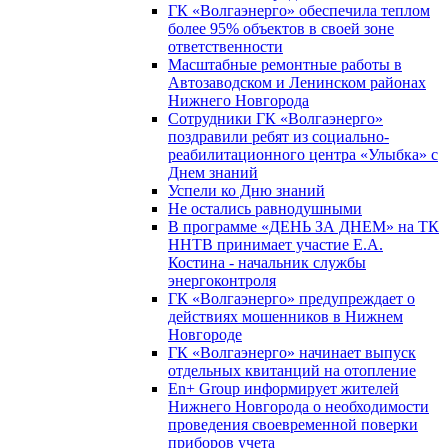
ГК «Волгаэнерго» обеспечила теплом
более 95% объектов в своей зоне
ответственности
Масштабные ремонтные работы в
Автозаводском и Ленинском районах
Нижнего Новгорода
Сотрудники ГК «Волгаэнерго»
поздравили ребят из социально-
реабилитационного центра «Улыбка» с
Днем знаний
Успели ко Дню знаний
Не остались равнодушными
В программе «ДЕНЬ ЗА ДНЕМ» на ТК
ННТВ принимает участие Е.А.
Костина - начальник службы
энергоконтроля
ГК «Волгаэнерго» предупреждает о
действиях мошенников в Нижнем
Новгороде
ГК «Волгаэнерго» начинает выпуск
отдельных квитанций на отопление
En+ Group информирует жителей
Нижнего Новгорода о необходимости
проведения своевременной поверки
приборов учета