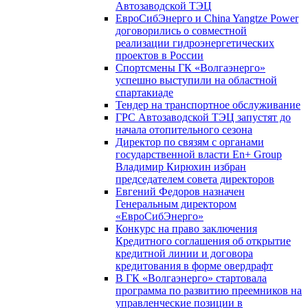
Автозаводской ТЭЦ
ЕвроСибЭнерго и China Yangtze Power
договорились о совместной
реализации гидроэнергетических
проектов в России
Спортсмены ГК «Волгаэнерго»
успешно выступили на областной
спартакиаде
Тендер на транспортное обслуживание
ГРС Автозаводской ТЭЦ запустят до
начала отопительного сезона
Директор по связям с органами
государственной власти En+ Group
Владимир Кирюхин избран
председателем совета директоров
Евгений Федоров назначен
Генеральным директором
«ЕвроСибЭнерго»
Конкурс на право заключения
Кредитного соглашения об открытие
кредитной линии и договора
кредитования в форме овердрафт
В ГК «Волгаэнерго» стартовала
программа по развитию преемников на
управленческие позиции в