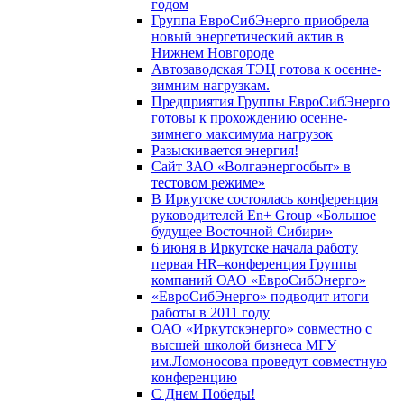
годом
Группа ЕвроСибЭнерго приобрела
новый энергетический актив в
Нижнем Новгороде
Автозаводская ТЭЦ готова к осенне-
зимним нагрузкам.
Предприятия Группы ЕвроСибЭнерго
готовы к прохождению осенне-
зимнего максимума нагрузок
Разыскивается энергия!
Сайт ЗАО «Волгаэнергосбыт» в
тестовом режиме»
В Иркутске состоялась конференция
руководителей En+ Group «Большое
будущее Восточной Сибири»
6 июня в Иркутске начала работу
первая HR–конференция Группы
компаний ОАО «ЕвроСибЭнерго»
«ЕвроСибЭнерго» подводит итоги
работы в 2011 году
ОАО «Иркутскэнерго» совместно с
высшей школой бизнеса МГУ
им.Ломоносова проведут совместную
конференцию
С Днем Победы!