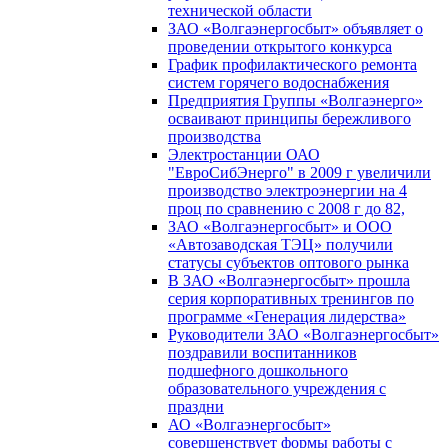
технической области
ЗАО «Волгаэнергосбыт» объявляет о
проведении открытого конкурса
График профилактического ремонта
систем горячего водоснабжения
Предприятия Группы «Волгаэнерго»
осваивают принципы бережливого
производства
Электростанции ОАО
"ЕвроСибЭнерго" в 2009 г увеличили
производство электроэнергии на 4
проц по сравнению с 2008 г до 82,
ЗАО «Волгаэнергосбыт» и ООО
«Автозаводская ТЭЦ» получили
статусы субъектов оптового рынка
В ЗАО «Волгаэнергосбыт» прошла
серия корпоративных тренингов по
программе «Генерация лидерства»
Руководители ЗАО «Волгаэнергосбыт»
поздравили воспитанников
подшефного дошкольного
образовательного учреждения с
праздни
АО «Волгаэнергосбыт»
совершенствует формы работы с