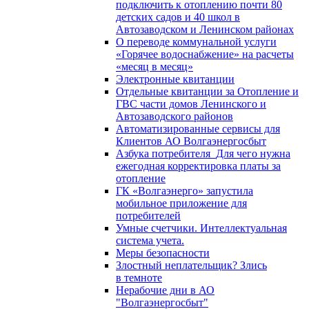
подключить к отоплению почти 80
детских садов и 40 школ в
Автозаводском и Ленинском районах
О переводе коммунальной услуги
«Горячее водоснабжение» на расчеты
«месяц в месяц»
Электронные квитанции
Отдельные квитанции за Отопление и
ГВС части домов Ленинского и
Автозаводского районов
Автоматизированные сервисы для
Клиентов АО Волгаэнергосбыт
Азбука потребителя_Для чего нужна
ежегодная корректировка платы за
отопление
ГК «Волгаэнерго» запустила
мобильное приложение для
потребителей
Умные счетчики. Интеллектуальная
система учета.
Меры безопасности
Злостный неплательщик? Злись
в темноте
Нерабочие дни в АО
"Волгаэнергосбыт"