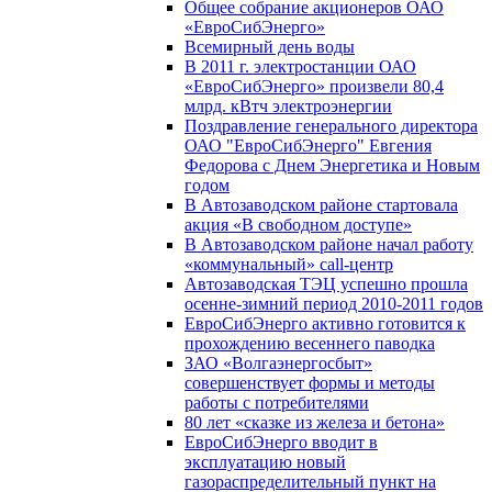
Общее собрание акционеров ОАО
«ЕвроСибЭнерго»
Всемирный день воды
В 2011 г. электростанции ОАО
«ЕвроСибЭнерго» произвели 80,4
млрд. кВтч электроэнергии
Поздравление генерального директора
ОАО "ЕвроСибЭнерго" Евгения
Федорова с Днем Энергетика и Новым
годом
В Автозаводском районе стартовала
акция «В свободном доступе»
В Автозаводском районе начал работу
«коммунальный» call-центр
Автозаводская ТЭЦ успешно прошла
осенне-зимний период 2010-2011 годов
ЕвроСибЭнерго активно готовится к
прохождению весеннего паводка
ЗАО «Волгаэнергосбыт»
совершенствует формы и методы
работы с потребителями
80 лет «сказке из железа и бетона»
ЕвроСибЭнерго вводит в
эксплуатацию новый
газораспределительный пункт на