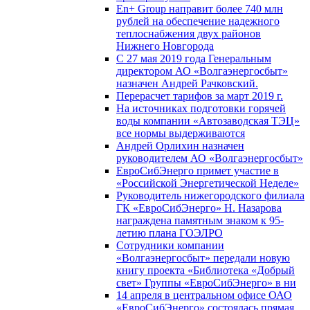
En+ Group направит более 740 млн
рублей на обеспечение надежного
теплоснабжения двух районов
Нижнего Новгорода
С 27 мая 2019 года Генеральным
директором АО «Волгаэнергосбыт»
назначен Андрей Рачковский.
Перерасчет тарифов за март 2019 г.
На источниках подготовки горячей
воды компании «Автозаводская ТЭЦ»
все нормы выдерживаются
Андрей Орлихин назначен
руководителем АО «Волгаэнергосбыт»
ЕвроСибЭнерго примет участие в
«Российской Энергетической Неделе»
Руководитель нижегородского филиала
ГК «ЕвроСибЭнерго» Н. Назарова
награждена памятным знаком к 95-
летию плана ГОЭЛРО
Сотрудники компании
«Волгаэнергосбыт» передали новую
книгу проекта «Библиотека «Добрый
свет» Группы «ЕвроСибЭнерго» в ни
14 апреля в центральном офисе ОАО
«ЕвроСибЭнерго» состоялась прямая