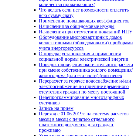
количества проживающих)
Что делать если нет возможности оплатить
всю сумму сразу
Применение повышающих коэффициентов
Начисления за общедомовые нужды
Начисления при отсутствии показаний ИПУ
Оборудование многоквартирных домов
коллективными (общедомовыми) приборами
учета энергоресурсов
О порядке установления и применения
социальной нормы электрической энергии
Порядок проведения окончательного расчета
при смене собственника жилого помещения/
жилого дома (или его части) (или перев
Перерасчет за горячее водоснабжение и/или
электроснабжение по причине временного
отсутствия граждан по месту постоянной
Перепрограммирование многотарифных
счетчиков
Запись на прием
Переход с 01.06.2019г. на систему расчетов
месяц в месяц с печатью отдельного
платежного документа для граждан,
проживаю
Уменьшение совокупного размера платежа