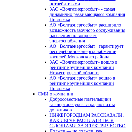
потребителями
ЗАО «Волгаэнергосбыт» - самая
динамично развивающаяся компания
Поволжья
АО «Волгаэнергосбыт» расширило
возможность заочного обслуживания
населения по вопросам
энергоснабжения
АО «Волгаэнергосбыт» гарантирует
бесперебойное энергоснабжение
жителей Московского района
ЗАО «Волгаэнергосбыт» вошло в
рейтинг крупнейших компаний
Нижегородской области
АО «Волгаэнергосбыт» вошло в
рейтинг крупнейших компаний
Поволжья
СМИ о компании
Добросовестные плательщики
за энергоресурсы страдают из-за
должников
НИЖЕГОРОДЦАМ РАССКАЗАЛИ,
КАК ЛЕГЧЕ РАСПЛАТИТЬСЯ
С ДОЛГАМИ ЗА ЭЛЕКТРИЧЕСТВО
Должен — не должен: как