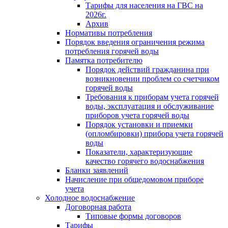
Тарифы для населения на ГВС на
2026г.
Архив
Нормативы потребления
Порядок введения ограничения режима
потребления горячей воды
Памятка потребителю
Порядок действий гражданина при
возникновении проблем со счетчиком
горячей воды
Требования к приборам учета горячей
воды, эксплуатация и обслуживание
приборов учета горячей воды
Порядок установки и приемки
(опломбировки) прибора учета горячей
воды
Показатели, характеризующие
качество горячего водоснабжения
Бланки заявлений
Начисление при общедомовом приборе
учета
Холодное водоснабжение
Договорная работа
Типовые формы договоров
Тарифы