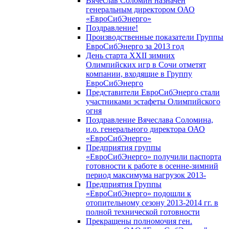
Вячеслав Соломин назначен
генеральным директором ОАО
«ЕвроСибЭнерго»
Поздравление!
Производственные показатели Группы
ЕвроСибЭнерго за 2013 год
День старта XXII зимних
Олимпийских игр в Сочи отметят
компании, входящие в Группу
ЕвроСибЭнерго
Представители ЕвроСибЭнерго стали
участниками эстафеты Олимпийского
огня
Поздравление Вячеслава Соломина,
и.о. генерального директора ОАО
«ЕвроСибЭнерго»
Предприятия группы
«ЕвроСибЭнерго» получили паспорта
готовности к работе в осенне-зимний
период максимума нагрузок 2013-
Предприятия Группы
«ЕвроСибЭнерго» подошли к
отопительному сезону 2013-2014 гг. в
полной технической готовности
Прекращены полномочия ген.