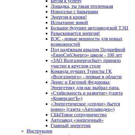
Бегом к успеху
Лошадка, ты такая тепленькая
Новоселье с барьерами
Энергия в крови!
Испытание зимой
Большое будущее автозаводской ТЭЦ
Разыскивается энергия!
ВЭС - новые мощности для новых
возможностей
Под надёжным крылом Подшефной
«ЕвроСибЭнерго» школе - 100 лет
«ЗАО Волгаэнергосбыт» приняло
участие в круглом столе
Команда лучших Туристы ГК
«Волгаэнерго» - первые в области
Денис и Евгений Федоровы:
Энергетику для нас выбрал папа.
«Стабильность и развитие» (газета
«КомерсантЪ»)
«Энергетическое «сердце» бьется
ровно» (газета «Автозаводец»)
СБЫТовое сотрудничество
Автозавод «энергичный»
Главный энергетик
Инструкции