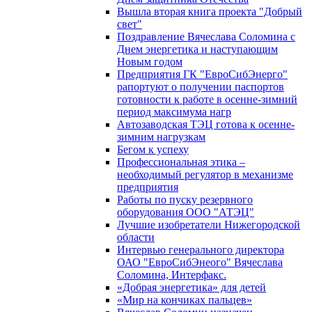
Вышла вторая книга проекта "Добрый
свет"
Поздравление Вячеслава Соломина с
Днем энергетика и наступающим
Новым годом
Предприятия ГК "ЕвроСибЭнерго"
рапортуют о получении паспортов
готовности к работе в осенне-зимний
период максимума нагр
Автозаводская ТЭЦ готова к осенне-
зимним нагрузкам
Бегом к успеху
Профессиональная этика –
необходимый регулятор в механизме
предприятия
Работы по пуску резервного
оборудования ООО "АТЭЦ"
Лучшие изобретатели Нижегородской
области
Интервью генерального директора
ОАО "ЕвроСибЭнеого" Вячеслава
Соломина, Интерфакс.
«Добрая энергетика» для детей
«Мир на кончиках пальцев»