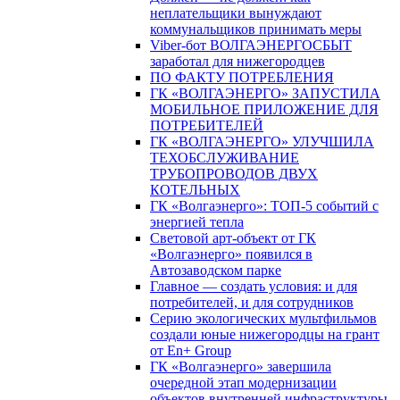
неплательщики вынуждают
коммунальщиков принимать меры
Viber-бот ВОЛГАЭНЕРГОСБЫТ
заработал для нижегородцев
ПО ФАКТУ ПОТРЕБЛЕНИЯ
ГК «ВОЛГАЭНЕРГО» ЗАПУСТИЛА
МОБИЛЬНОЕ ПРИЛОЖЕНИЕ ДЛЯ
ПОТРЕБИТЕЛЕЙ
ГК «ВОЛГАЭНЕРГО» УЛУЧШИЛА
ТЕХОБСЛУЖИВАНИЕ
ТРУБОПРОВОДОВ ДВУХ
КОТЕЛЬНЫХ
ГК «Волгаэнерго»: ТОП-5 событий с
энергией тепла
Световой арт-объект от ГК
«Волгаэнерго» появился в
Автозаводском парке
Главное — создать условия: и для
потребителей, и для сотрудников
Серию экологических мультфильмов
создали юные нижегородцы на грант
от En+ Group
ГК «Волгаэнерго» завершила
очередной этап модернизации
объектов внутренней инфраструктуры