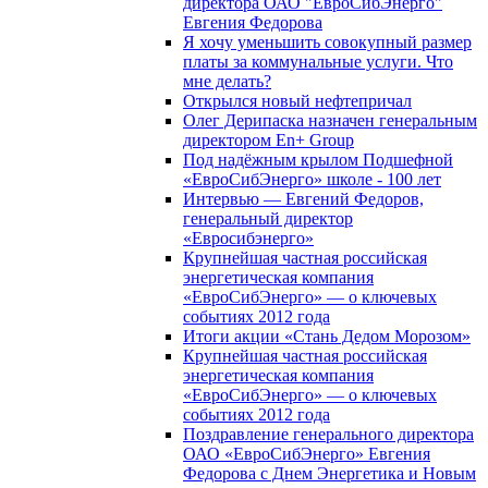
директора ОАО "ЕвроСибЭнерго"
Евгения Федорова
Я хочу уменьшить совокупный размер
платы за коммунальные услуги. Что
мне делать?
Открылся новый нефтепричал
Олег Дерипаска назначен генеральным
директором En+ Group
Под надёжным крылом Подшефной
«ЕвроСибЭнерго» школе - 100 лет
Интервью — Евгений Федоров,
генеральный директор
«Евросибэнерго»
Крупнейшая частная российская
энергетическая компания
«ЕвроСибЭнерго» — о ключевых
событиях 2012 года
Итоги акции «Стань Дедом Морозом»
Крупнейшая частная российская
энергетическая компания
«ЕвроСибЭнерго» — о ключевых
событиях 2012 года
Поздравление генерального директора
ОАО «ЕвроСибЭнерго» Евгения
Федорова с Днем Энергетика и Новым