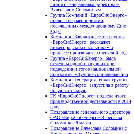
линия с генеральным директором
Вячеславом Соломиным
Группа Компаний «ЕвроСибЭнерго»
провела ряд мероприятий,
посвященных международному Дню
воды
Компания «Заводские сети» группы
«ЕвроСибЭнерго» расскажет
нижегородским школьникам о
процессе производства питьевой вод
Группа «ЕвроСибЭнерго» была
отмечена одной из лучших при
подведении итогов национальной
программы «Лучшие социальные про
Компания «Генерация тепла» группы
«ЕвроСибЭнерго» запустила в работу
новую котельную
ГК «ЕвроСибЭнерго» подвела итоги
производственной деятельности в 2014
году
Поздравление генерального директора
ОАО «ЕвроСибЭнерго» Вячеслава
Соломина с 8 марта
Поздравление Вячеслава Соломина с
Днём защитника Отечества