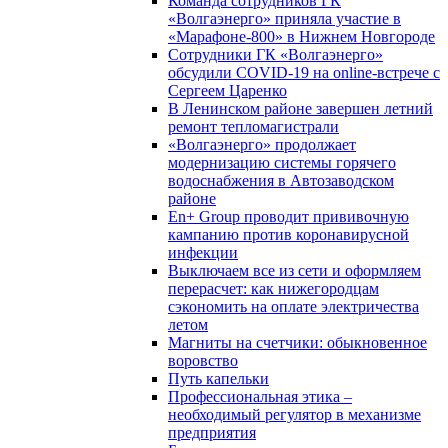
Команда сотрудников ГК
«Волгаэнерго» приняла участие в
«Марафоне-800» в Нижнем Новгороде
Сотрудники ГК «Волгаэнерго»
обсудили COVID-19 на online-встрече с
Сергеем Царенко
В Ленинском районе завершен летний
ремонт тепломагистрали
«Волгаэнерго» продолжает
модернизацию системы горячего
водоснабжения в Автозаводском
районе
En+ Group проводит прививочную
кампанию против коронавирусной
инфекции
Выключаем все из сети и оформляем
перерасчет: как нижегородцам
сэкономить на оплате электричества
летом
Магниты на счетчики: обыкновенное
воровство
Путь капельки
Профессиональная этика –
необходимый регулятор в механизме
предприятия