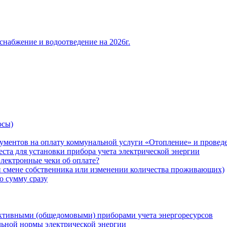
снабжение и водоотведение на 2026г.
осы)
ументов на оплату коммунальной услуги «Отопление» и проведе
ста для установки прибора учета электрической энергии
лектронные чеки об оплате?
ри смене собственника или изменении количества проживающих)
ю сумму сразу
ктивными (общедомовыми) приборами учета энергоресурсов
льной нормы электрической энергии