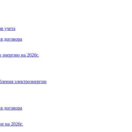
в учета
я договора
 энергию на 2026г.
бления электроэнергии
я договора
е на 2026г.