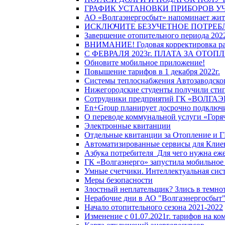
ГРАФИК УСТАНОВКИ ПРИБОРОВ У
АО «Волгаэнергосбыт» напоминает жите
ИСКЛЮЧИТЕ БЕЗУЧЕТНОЕ ПОТРЕБ
Завершение отопительного периода 2022
ВНИМАНИЕ! Годовая корректировка разм
С ФЕВРАЛЯ 2023г. ПЛАТА ЗА ОТО
Обновите мобильное приложение!
Повышение тарифов в 1 декабря 2022г.
Системы теплоснабжения Автозаводског
Нижегородские студенты получили стип
Сотрудники предприятий ГК «ВОЛГАЭНЕ
En+Group планирует досрочно подключи
О переводе коммунальной услуги «Горяч
Электронные квитанции
Отдельные квитанции за Отопление и Г
Автоматизированные сервисы для Клие
Азбука потребителя_Для чего нужна еже
ГК «Волгаэнерго» запустила мобильное
Умные счетчики. Интеллектуальная сист
Меры безопасности
Злостный неплательщик? Злись в темно
Нерабочие дни в АО "Волгаэнергосбыт
Начало отопительного сезона 2021-2022
Изменение с 01.07.2021г. тарифов на к