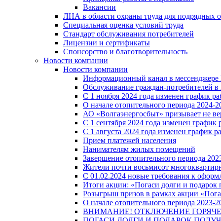
Вакансии
ЛНА в области охраны труда для подрядных 
Специальная оценка условий труда
Стандарт обслуживания потребителей
Лицензии и сертификаты
Спонсорство и благотворительность
Новости компании
Новости компании
Информационный канал в мессенджере
Обслуживание граждан-потребителей в 
С 1 ноября 2024 года изменен график 
О начале отопительного периода 2024-20
АО «Волгаэнергосбыт» призывает не ве
С 1 сентября 2024 года изменен графи
С 1 августа 2024 года изменен график 
Прием платежей населения
Нанимателям жилых помещений
Завершение отопительного периода 2023
Жители почти восьмисот многоквартирн
С 01.02.2024 новые требования к оформ
Итоги акции: «Погаси долги и подарок
Розыгрыш призов в рамках акции «Пога
О начале отопительного периода 2023-20
ВНИМАНИЕ! ОТКЛЮЧЕНИЕ ГОРЯЧ
ПОГАСИ ДОЛГИ И ПОДАРОК ПОЛУЧ