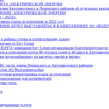
ЧЕТА ЭЛЕКТРИЧЕСКОЙ ЭНЕРГИИ
лям Автозаводского и Ленинского районов об отдельных квитан
ЛЕНИЕ ЭЛЕКТРИЧЕСКОЙ ЭНЕРГИИ
 – 2023гг.
ера платы за отопление за 2022 год!
ПЛЕНИЕ БУДЕТ ВЫСТАВЛЯТЬСЯ В КВИТАНЦИЯХ АО «ВОЛ
о района готовы к отопительному сезону
ендии от En+ Group
РГО» компании En+ Group организовали благотворительную а
ть к отоплению почти 80 детских садов и 40 школ в Автозавод
ее водоснабжение» на расчеты «месяц в месяц»
ВС части домов Ленинского и Автозаводского районов
нтов АО Волгаэнергосбыт
годная корректировка платы за отопление
 приложение для потребителей
ема учета.
те
"
оммунальные услуги