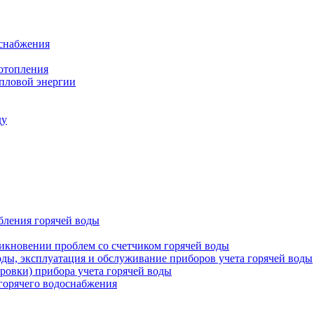
оснабжения
 отопления
епловой энергии
ду
бления горячей воды
икновении проблем со счетчиком горячей воды
оды, эксплуатация и обслуживание приборов учета горячей воды
ровки) прибора учета горячей воды
 горячего водоснабжения