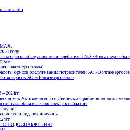
организаций
 MAX.
2024 году
работы офисов обслуживания потребителей АО «Волгаэнергосбыт
25гг.
рить лжеэнергетикам!
к работы офисов обслуживания потребителей АО «Волгаэнергосб
работы офисов АО «Волгаэнергосбыт»
 – 2024гг.
ых домов Автозаводского и Ленинского районов заплатят меньш
лению жалоб на качество электроснабжения
 получи»
си долги и подарок получи!»
24гг.
ЕГО ВОДОСНАБЖЕНИЯ!
И!