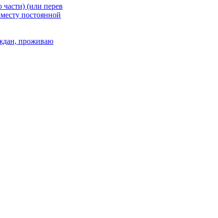
 части) (или перев
 месту постоянной
раждан, проживаю