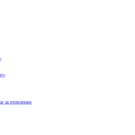
»
ыт»
е за отопление