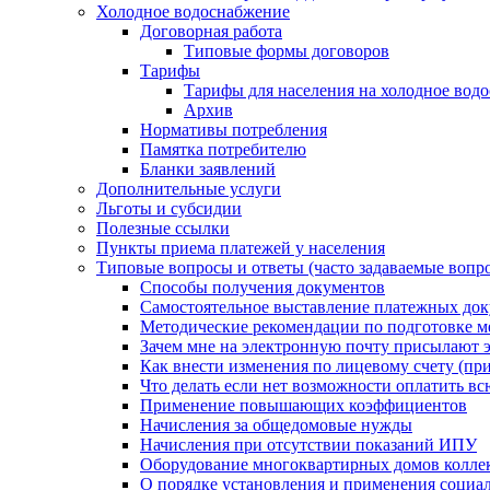
Холодное водоснабжение
Договорная работа
Типовые формы договоров
Тарифы
Тарифы для населения на холодное водо
Архив
Нормативы потребления
Памятка потребителю
Бланки заявлений
Дополнительные услуги
Льготы и субсидии
Полезные ссылки
Пункты приема платежей у населения
Типовые вопросы и ответы (часто задаваемые вопр
Способы получения документов
Самостоятельное выставление платежных док
Методические рекомендации по подготовке ме
Зачем мне на электронную почту присылают э
Как внести изменения по лицевому счету (п
Что делать если нет возможности оплатить вс
Применение повышающих коэффициентов
Начисления за общедомовые нужды
Начисления при отсутствии показаний ИПУ
Оборудование многоквартирных домов колле
О порядке установления и применения социа