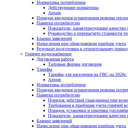
Нормативы потребления
Действующие нормативы
Архив
Порядок введения ограничения режима тепл
Памятка потребителю
Показатели, характеризующие качество
Руководство о перерасчете стоимости т
Бланки заявлений
Начисления при общедомовом приборе учета
Результат подготовки к отопительному перио
Горячее водоснабжение
Договорная работа
Типовые формы договоров
Тарифы
Тарифы для населения на ГВС на 2026г.
Архив
Нормативы потребления
Порядок введения ограничения режима потре
Памятка потребителю
Порядок действий гражданина при возн
Требования к приборам учета горячей в
Порядок установки и приемки (опломби
Показатели, характеризующие качество
Бланки заявлений
Начисление при общедомовом приборе учета