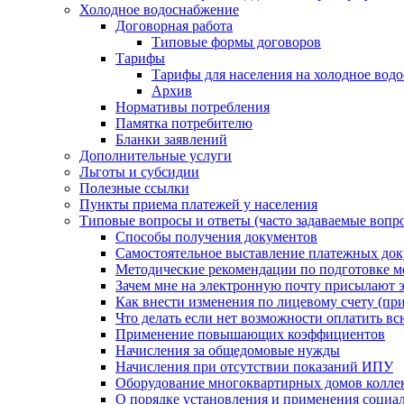
Холодное водоснабжение
Договорная работа
Типовые формы договоров
Тарифы
Тарифы для населения на холодное водо
Архив
Нормативы потребления
Памятка потребителю
Бланки заявлений
Дополнительные услуги
Льготы и субсидии
Полезные ссылки
Пункты приема платежей у населения
Типовые вопросы и ответы (часто задаваемые вопр
Способы получения документов
Самостоятельное выставление платежных док
Методические рекомендации по подготовке ме
Зачем мне на электронную почту присылают э
Как внести изменения по лицевому счету (п
Что делать если нет возможности оплатить вс
Применение повышающих коэффициентов
Начисления за общедомовые нужды
Начисления при отсутствии показаний ИПУ
Оборудование многоквартирных домов колле
О порядке установления и применения социа