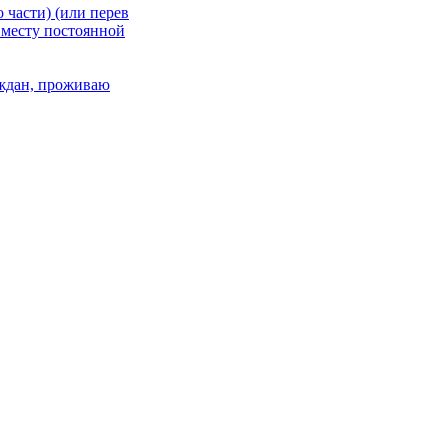
 части) (или перев
 месту постоянной
раждан, проживаю