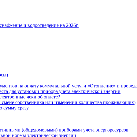
снабжение и водоотведение на 2026г.
осы)
ументов на оплату коммунальной услуги «Отопление» и проведе
ста для установки прибора учета электрической энергии
лектронные чеки об оплате?
ри смене собственника или изменении количества проживающих)
ю сумму сразу
ктивными (общедомовыми) приборами учета энергоресурсов
льной нормы электрической энергии