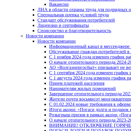
Вакансии
ЛНА в области охраны труда для подрядных 
Специальная оценка условий труда
Стандарт обслуживания потребителей
Лицензии и сертификаты
Спонсорство и благотворительность
Новости компании
Новости компании
Информационный канал в мессенджере
Обслуживание граждан-потребителей в 
С 1 ноября 2024 года изменен график 
О начале отопительного периода 2024-20
АО «Волгаэнергосбыт» призывает не ве
С 1 сентября 2024 года изменен графи
С 1 августа 2024 года изменен график 
Прием платежей населения
Нанимателям жилых помещений
Завершение отопительного периода 2023
Жители почти восьмисот многоквартирн
С 01.02.2024 новые требования к оформ
Итоги акции: «Погаси долги и подарок
Розыгрыш призов в рамках акции «Пога
О начале отопительного периода 2023-20
ВНИМАНИЕ! ОТКЛЮЧЕНИЕ ГОРЯЧ
ПОГАСИ ДОЛГИ И ПОДАРОК ПОЛУЧ