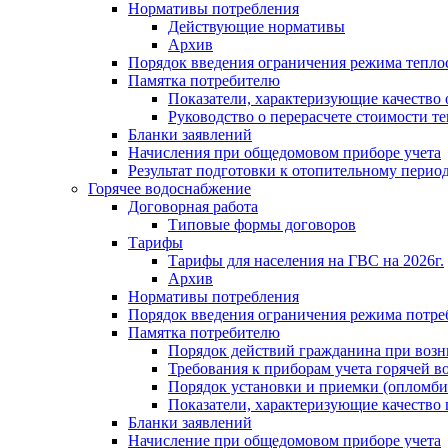
Нормативы потребления
Действующие нормативы
Архив
Порядок введения ограничения режима тепл
Памятка потребителю
Показатели, характеризующие качество
Руководство о перерасчете стоимости т
Бланки заявлений
Начисления при общедомовом приборе учета
Результат подготовки к отопительному перио
Горячее водоснабжение
Договорная работа
Типовые формы договоров
Тарифы
Тарифы для населения на ГВС на 2026г.
Архив
Нормативы потребления
Порядок введения ограничения режима потре
Памятка потребителю
Порядок действий гражданина при возн
Требования к приборам учета горячей в
Порядок установки и приемки (опломби
Показатели, характеризующие качество
Бланки заявлений
Начисление при общедомовом приборе учета