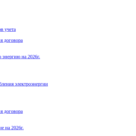
в учета
я договора
 энергию на 2026г.
бления электроэнергии
я договора
е на 2026г.