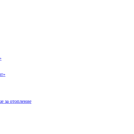
»
ыт»
е за отопление