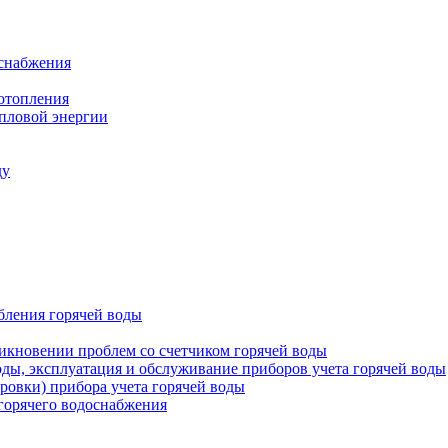
оснабжения
 отопления
епловой энергии
ду
бления горячей воды
икновении проблем со счетчиком горячей воды
оды, эксплуатация и обслуживание приборов учета горячей воды
ровки) прибора учета горячей воды
 горячего водоснабжения