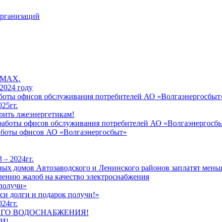
организаций
 MAX.
2024 году
работы офисов обслуживания потребителей АО «Волгаэнергосбыт
25гг.
рить лжеэнергетикам!
к работы офисов обслуживания потребителей АО «Волгаэнергосб
работы офисов АО «Волгаэнергосбыт»
 – 2024гг.
ых домов Автозаводского и Ленинского районов заплатят меньш
лению жалоб на качество электроснабжения
 получи»
си долги и подарок получи!»
24гг.
ЕГО ВОДОСНАБЖЕНИЯ!
И!