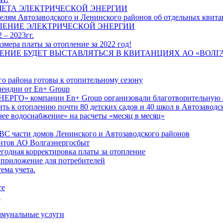
ЧЕТА ЭЛЕКТРИЧЕСКОЙ ЭНЕРГИИ
лям Автозаводского и Ленинского районов об отдельных квитан
ЛЕНИЕ ЭЛЕКТРИЧЕСКОЙ ЭНЕРГИИ
 – 2023гг.
ера платы за отопление за 2022 год!
ПЛЕНИЕ БУДЕТ ВЫСТАВЛЯТЬСЯ В КВИТАНЦИЯХ АО «ВОЛ
о района готовы к отопительному сезону
ендии от En+ Group
РГО» компании En+ Group организовали благотворительную а
ть к отоплению почти 80 детских садов и 40 школ в Автозавод
ее водоснабжение» на расчеты «месяц в месяц»
ВС части домов Ленинского и Автозаводского районов
нтов АО Волгаэнергосбыт
годная корректировка платы за отопление
 приложение для потребителей
ема учета.
те
"
оммунальные услуги