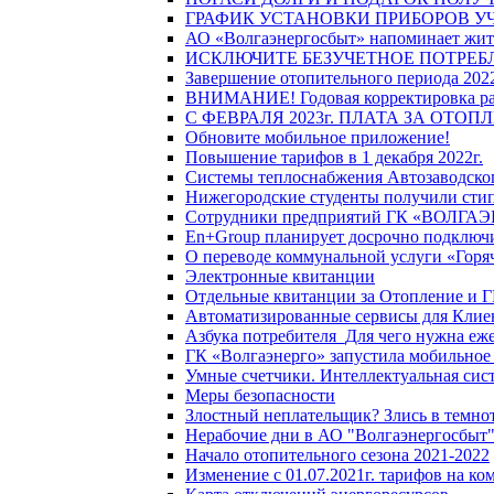
ГРАФИК УСТАНОВКИ ПРИБОРОВ У
АО «Волгаэнергосбыт» напоминает жите
ИСКЛЮЧИТЕ БЕЗУЧЕТНОЕ ПОТРЕБ
Завершение отопительного периода 2022
ВНИМАНИЕ! Годовая корректировка разм
С ФЕВРАЛЯ 2023г. ПЛАТА ЗА ОТО
Обновите мобильное приложение!
Повышение тарифов в 1 декабря 2022г.
Системы теплоснабжения Автозаводског
Нижегородские студенты получили стип
Сотрудники предприятий ГК «ВОЛГАЭНЕ
En+Group планирует досрочно подключи
О переводе коммунальной услуги «Горяч
Электронные квитанции
Отдельные квитанции за Отопление и Г
Автоматизированные сервисы для Клие
Азбука потребителя_Для чего нужна еже
ГК «Волгаэнерго» запустила мобильное
Умные счетчики. Интеллектуальная сист
Меры безопасности
Злостный неплательщик? Злись в темно
Нерабочие дни в АО "Волгаэнергосбыт
Начало отопительного сезона 2021-2022
Изменение с 01.07.2021г. тарифов на к