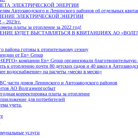
ЧЕТА ЭЛЕКТРИЧЕСКОЙ ЭНЕРГИИ
лям Автозаводского и Ленинского районов об отдельных квитан
ЛЕНИЕ ЭЛЕКТРИЧЕСКОЙ ЭНЕРГИИ
 – 2023гг.
ера платы за отопление за 2022 год!
ПЛЕНИЕ БУДЕТ ВЫСТАВЛЯТЬСЯ В КВИТАНЦИЯХ АО «ВОЛ
о района готовы к отопительному сезону
ендии от En+ Group
РГО» компании En+ Group организовали благотворительную а
ть к отоплению почти 80 детских садов и 40 школ в Автозавод
ее водоснабжение» на расчеты «месяц в месяц»
ВС части домов Ленинского и Автозаводского районов
нтов АО Волгаэнергосбыт
годная корректировка платы за отопление
 приложение для потребителей
ема учета.
те
"
оммунальные услуги