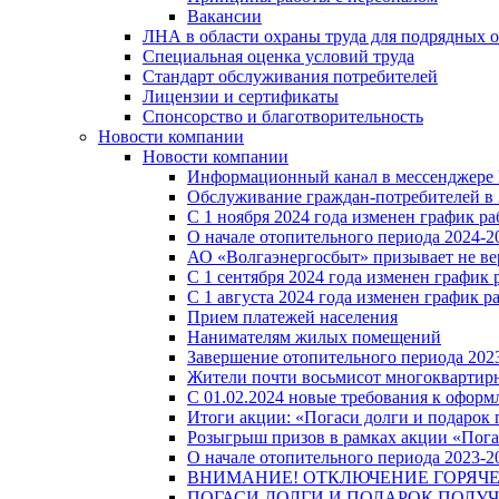
Вакансии
ЛНА в области охраны труда для подрядных 
Специальная оценка условий труда
Стандарт обслуживания потребителей
Лицензии и сертификаты
Спонсорство и благотворительность
Новости компании
Новости компании
Информационный канал в мессенджере
Обслуживание граждан-потребителей в 
С 1 ноября 2024 года изменен график 
О начале отопительного периода 2024-20
АО «Волгаэнергосбыт» призывает не ве
С 1 сентября 2024 года изменен графи
С 1 августа 2024 года изменен график 
Прием платежей населения
Нанимателям жилых помещений
Завершение отопительного периода 2023
Жители почти восьмисот многоквартирн
С 01.02.2024 новые требования к оформ
Итоги акции: «Погаси долги и подарок
Розыгрыш призов в рамках акции «Пога
О начале отопительного периода 2023-20
ВНИМАНИЕ! ОТКЛЮЧЕНИЕ ГОРЯЧ
ПОГАСИ ДОЛГИ И ПОДАРОК ПОЛУЧ