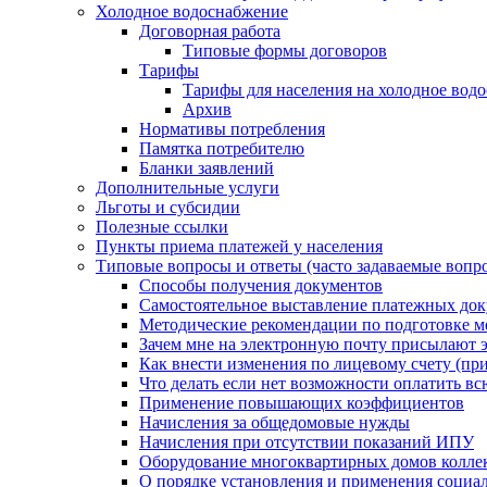
Холодное водоснабжение
Договорная работа
Типовые формы договоров
Тарифы
Тарифы для населения на холодное водо
Архив
Нормативы потребления
Памятка потребителю
Бланки заявлений
Дополнительные услуги
Льготы и субсидии
Полезные ссылки
Пункты приема платежей у населения
Типовые вопросы и ответы (часто задаваемые вопр
Способы получения документов
Самостоятельное выставление платежных док
Методические рекомендации по подготовке ме
Зачем мне на электронную почту присылают э
Как внести изменения по лицевому счету (п
Что делать если нет возможности оплатить вс
Применение повышающих коэффициентов
Начисления за общедомовые нужды
Начисления при отсутствии показаний ИПУ
Оборудование многоквартирных домов колле
О порядке установления и применения социа