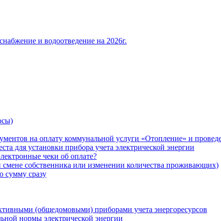
снабжение и водоотведение на 2026г.
осы)
ументов на оплату коммунальной услуги «Отопление» и проведе
ста для установки прибора учета электрической энергии
лектронные чеки об оплате?
ри смене собственника или изменении количества проживающих)
ю сумму сразу
ктивными (общедомовыми) приборами учета энергоресурсов
льной нормы электрической энергии