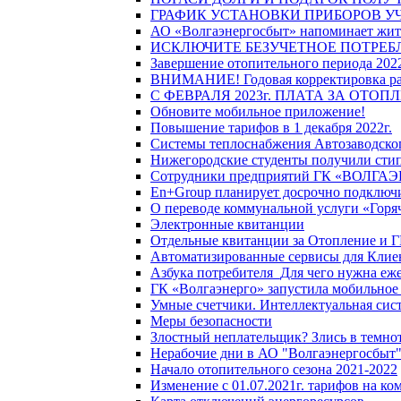
ГРАФИК УСТАНОВКИ ПРИБОРОВ У
АО «Волгаэнергосбыт» напоминает жите
ИСКЛЮЧИТЕ БЕЗУЧЕТНОЕ ПОТРЕБ
Завершение отопительного периода 2022
ВНИМАНИЕ! Годовая корректировка разм
С ФЕВРАЛЯ 2023г. ПЛАТА ЗА ОТО
Обновите мобильное приложение!
Повышение тарифов в 1 декабря 2022г.
Системы теплоснабжения Автозаводског
Нижегородские студенты получили стип
Сотрудники предприятий ГК «ВОЛГАЭНЕ
En+Group планирует досрочно подключи
О переводе коммунальной услуги «Горяч
Электронные квитанции
Отдельные квитанции за Отопление и Г
Автоматизированные сервисы для Клие
Азбука потребителя_Для чего нужна еже
ГК «Волгаэнерго» запустила мобильное
Умные счетчики. Интеллектуальная сист
Меры безопасности
Злостный неплательщик? Злись в темно
Нерабочие дни в АО "Волгаэнергосбыт
Начало отопительного сезона 2021-2022
Изменение с 01.07.2021г. тарифов на к