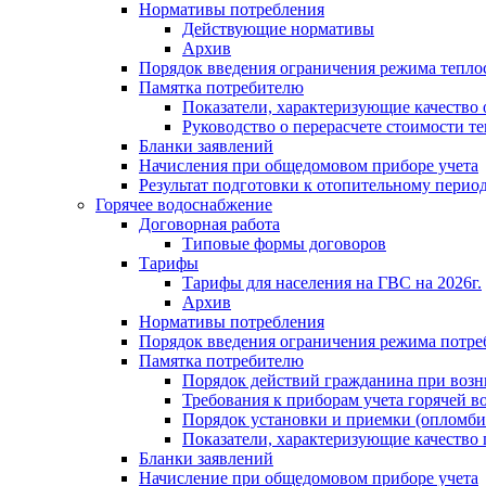
Нормативы потребления
Действующие нормативы
Архив
Порядок введения ограничения режима тепл
Памятка потребителю
Показатели, характеризующие качество
Руководство о перерасчете стоимости т
Бланки заявлений
Начисления при общедомовом приборе учета
Результат подготовки к отопительному перио
Горячее водоснабжение
Договорная работа
Типовые формы договоров
Тарифы
Тарифы для населения на ГВС на 2026г.
Архив
Нормативы потребления
Порядок введения ограничения режима потре
Памятка потребителю
Порядок действий гражданина при возн
Требования к приборам учета горячей в
Порядок установки и приемки (опломби
Показатели, характеризующие качество
Бланки заявлений
Начисление при общедомовом приборе учета