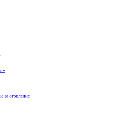
»
ыт»
е за отопление