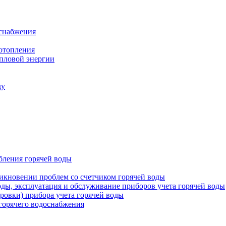
оснабжения
 отопления
епловой энергии
ду
бления горячей воды
икновении проблем со счетчиком горячей воды
оды, эксплуатация и обслуживание приборов учета горячей воды
ровки) прибора учета горячей воды
 горячего водоснабжения