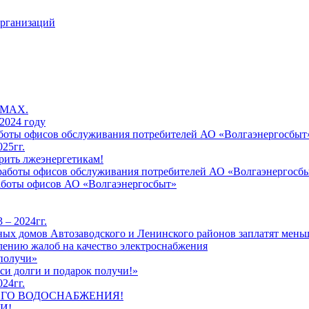
организаций
 MAX.
2024 году
работы офисов обслуживания потребителей АО «Волгаэнергосбыт
25гг.
рить лжеэнергетикам!
к работы офисов обслуживания потребителей АО «Волгаэнергосб
работы офисов АО «Волгаэнергосбыт»
 – 2024гг.
ых домов Автозаводского и Ленинского районов заплатят меньш
лению жалоб на качество электроснабжения
 получи»
си долги и подарок получи!»
24гг.
ЕГО ВОДОСНАБЖЕНИЯ!
И!