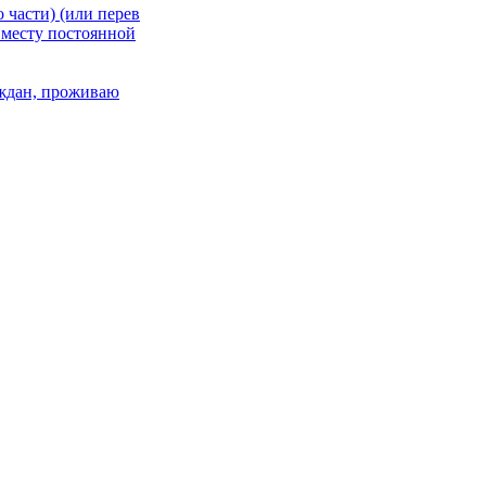
 части) (или перев
 месту постоянной
раждан, проживаю