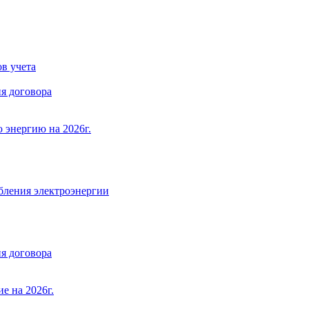
в учета
я договора
 энергию на 2026г.
бления электроэнергии
я договора
е на 2026г.