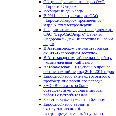
Общее собрание акционеров ОАО
«ЕвроСибЭнерго»
Всемирный день воды
В 2011 г. электростанции ОАО
«ЕвроСибЭнерго» произвели 80,4
млрд. кВтч электроэнергии
Поздравление генерального директора
ОАО "ЕвроСибЭнерго" Евгения
Федорова с Днем Энергетика и Новым
годом
В Автозаводском районе стартовала
акция «В свободном доступе»
В Автозаводском районе начал работу
«коммунальный» call-центр
Автозаводская ТЭЦ успешно прошла
осенне-зимний период 2010-2011 годов
ЕвроСибЭнерго активно готовится к
прохождению весеннего паводка
ЗАО «Волгаэнергосбыт»
совершенствует формы и методы
работы с потребителями
80 лет «сказке из железа и бетона»
ЕвроСибЭнерго вводит в
эксплуатацию новый
газораспределительный пункт на