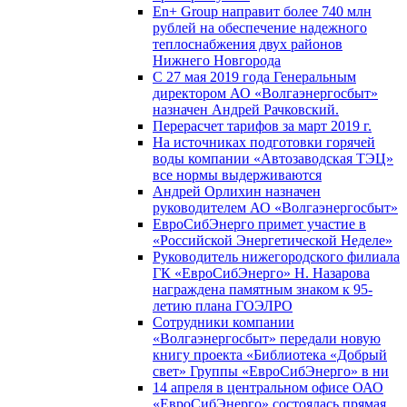
En+ Group направит более 740 млн
рублей на обеспечение надежного
теплоснабжения двух районов
Нижнего Новгорода
С 27 мая 2019 года Генеральным
директором АО «Волгаэнергосбыт»
назначен Андрей Рачковский.
Перерасчет тарифов за март 2019 г.
На источниках подготовки горячей
воды компании «Автозаводская ТЭЦ»
все нормы выдерживаются
Андрей Орлихин назначен
руководителем АО «Волгаэнергосбыт»
ЕвроСибЭнерго примет участие в
«Российской Энергетической Неделе»
Руководитель нижегородского филиала
ГК «ЕвроСибЭнерго» Н. Назарова
награждена памятным знаком к 95-
летию плана ГОЭЛРО
Сотрудники компании
«Волгаэнергосбыт» передали новую
книгу проекта «Библиотека «Добрый
свет» Группы «ЕвроСибЭнерго» в ни
14 апреля в центральном офисе ОАО
«ЕвроСибЭнерго» состоялась прямая