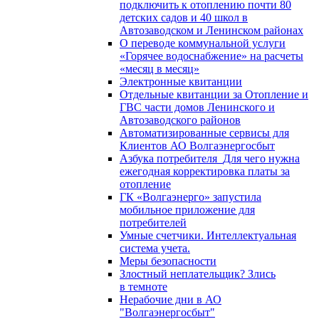
подключить к отоплению почти 80
детских садов и 40 школ в
Автозаводском и Ленинском районах
О переводе коммунальной услуги
«Горячее водоснабжение» на расчеты
«месяц в месяц»
Электронные квитанции
Отдельные квитанции за Отопление и
ГВС части домов Ленинского и
Автозаводского районов
Автоматизированные сервисы для
Клиентов АО Волгаэнергосбыт
Азбука потребителя_Для чего нужна
ежегодная корректировка платы за
отопление
ГК «Волгаэнерго» запустила
мобильное приложение для
потребителей
Умные счетчики. Интеллектуальная
система учета.
Меры безопасности
Злостный неплательщик? Злись
в темноте
Нерабочие дни в АО
"Волгаэнергосбыт"