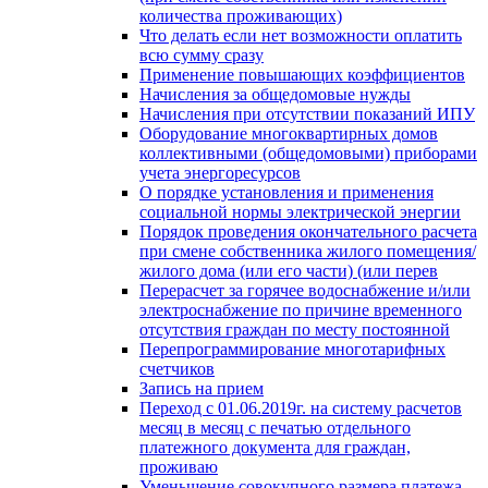
количества проживающих)
Что делать если нет возможности оплатить
всю сумму сразу
Применение повышающих коэффициентов
Начисления за общедомовые нужды
Начисления при отсутствии показаний ИПУ
Оборудование многоквартирных домов
коллективными (общедомовыми) приборами
учета энергоресурсов
О порядке установления и применения
социальной нормы электрической энергии
Порядок проведения окончательного расчета
при смене собственника жилого помещения/
жилого дома (или его части) (или перев
Перерасчет за горячее водоснабжение и/или
электроснабжение по причине временного
отсутствия граждан по месту постоянной
Перепрограммирование многотарифных
счетчиков
Запись на прием
Переход с 01.06.2019г. на систему расчетов
месяц в месяц с печатью отдельного
платежного документа для граждан,
проживаю
Уменьшение совокупного размера платежа