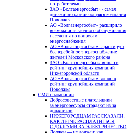
потребителями
ЗАО «Волгаэнергосбыт» - самая
динамично развивающаяся компания
Поволжья
АО «Волгаэнергосбыт» расширило
возможность заочного обслуживания
населения по вопросам
энергоснабжения
АО «Волгаэнергосбыт» гарантирует
бесперебойное энергоснабжение
жителей Московского района
ЗАО «Волгаэнергосбыт» вошло в
рейтинг крупнейших компаний
Нижегородской области
АО «Волгаэнергосбыт» вошло в
рейтинг крупнейших компаний
Поволжья
СМИ о компании
Добросовестные плательщики
за энергоресурсы страдают из-за
должников
НИЖЕГОРОДЦАМ РАССКАЗАЛИ,
КАК ЛЕГЧЕ РАСПЛАТИТЬСЯ
С ДОЛГАМИ ЗА ЭЛЕКТРИЧЕСТВО
Должен — не должен: как