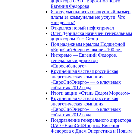
директора ОАО "ЕвроСибЭнерго"
Евгения Федорова
Я хочу уменьшить совокупный размер
платы за коммунальные услуги. Что
мне делать?
Открылся новый нефтепричал
Олег Дерипаска назначен генеральным
директором En+ Group
Под надёжным крылом Подшефной
«ЕвроСибЭнерго» школе - 100 лет
Интервью — Евгений Федоров,
генеральный директор
«Евросибэнерго»
Крупнейшая частная российская
энергетическая компания
«ЕвроСибЭнерго» — о ключевых
событиях 2012 года
Итоги акции «Стань Дедом Морозом»
Крупнейшая частная российская
энергетическая компания
«ЕвроСибЭнерго» — о ключевых
событиях 2012 года
Поздравление генерального директора
ОАО «ЕвроСибЭнерго» Евгения
Федорова с Днем Энергетика и Новым