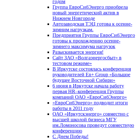
годом
Группа ЕвроСибЭнерго приобрела
новый энергетический актив в
Нижнем Новгороде
Автозаводская ТЭЦ готова к осенне-
зимним нагрузкам.
Предприятия Группы ЕвроСибЭнерго
готовы к прохождению осенне-
зимнего максимума нагрузок
Разыскивается энергия!
Сайт ЗАО «Волгаэнергосбыт» в
тестовом режиме»
В Иркутске состоялась конференция
руководителей En+ Group «Большое
будущее Восточной Сибири»
6 июня в Иркутске начала работу
первая HR–конференция Группы
компаний ОАО «ЕвроСибЭнерго»
«ЕвроСибЭнерго» подводит итоги
работы в 2011 году
ОАО «Иркутскэнерго» совместно с
высшей школой бизнеса МГУ
им.Ломоносова проведут совместную
конференцию
С Днем Победы!