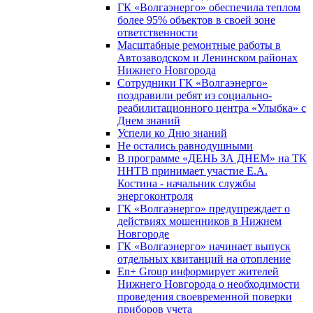
ГК «Волгаэнерго» обеспечила теплом
более 95% объектов в своей зоне
ответственности
Масштабные ремонтные работы в
Автозаводском и Ленинском районах
Нижнего Новгорода
Сотрудники ГК «Волгаэнерго»
поздравили ребят из социально-
реабилитационного центра «Улыбка» с
Днем знаний
Успели ко Дню знаний
Не остались равнодушными
В программе «ДЕНЬ ЗА ДНЕМ» на ТК
ННТВ принимает участие Е.А.
Костина - начальник службы
энергоконтроля
ГК «Волгаэнерго» предупреждает о
действиях мошенников в Нижнем
Новгороде
ГК «Волгаэнерго» начинает выпуск
отдельных квитанций на отопление
En+ Group информирует жителей
Нижнего Новгорода о необходимости
проведения своевременной поверки
приборов учета