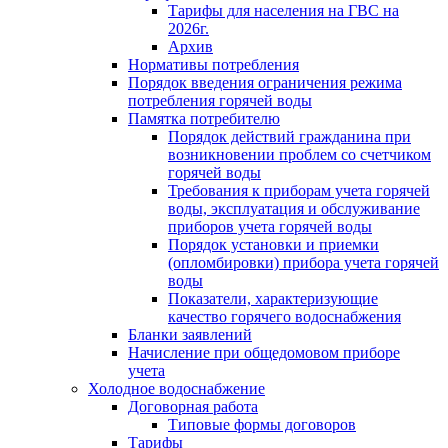
Тарифы для населения на ГВС на
2026г.
Архив
Нормативы потребления
Порядок введения ограничения режима
потребления горячей воды
Памятка потребителю
Порядок действий гражданина при
возникновении проблем со счетчиком
горячей воды
Требования к приборам учета горячей
воды, эксплуатация и обслуживание
приборов учета горячей воды
Порядок установки и приемки
(опломбировки) прибора учета горячей
воды
Показатели, характеризующие
качество горячего водоснабжения
Бланки заявлений
Начисление при общедомовом приборе
учета
Холодное водоснабжение
Договорная работа
Типовые формы договоров
Тарифы