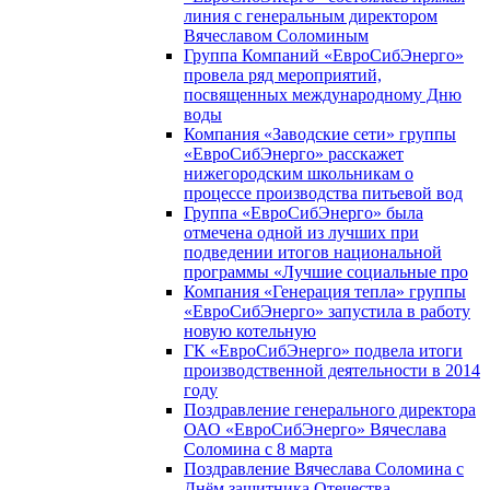
линия с генеральным директором
Вячеславом Соломиным
Группа Компаний «ЕвроСибЭнерго»
провела ряд мероприятий,
посвященных международному Дню
воды
Компания «Заводские сети» группы
«ЕвроСибЭнерго» расскажет
нижегородским школьникам о
процессе производства питьевой вод
Группа «ЕвроСибЭнерго» была
отмечена одной из лучших при
подведении итогов национальной
программы «Лучшие социальные про
Компания «Генерация тепла» группы
«ЕвроСибЭнерго» запустила в работу
новую котельную
ГК «ЕвроСибЭнерго» подвела итоги
производственной деятельности в 2014
году
Поздравление генерального директора
ОАО «ЕвроСибЭнерго» Вячеслава
Соломина с 8 марта
Поздравление Вячеслава Соломина с
Днём защитника Отечества