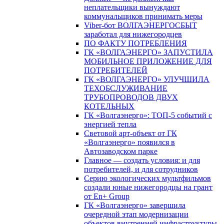
неплательщики вынуждают
коммунальщиков принимать меры
Viber-бот ВОЛГАЭНЕРГОСБЫТ
заработал для нижегородцев
ПО ФАКТУ ПОТРЕБЛЕНИЯ
ГК «ВОЛГАЭНЕРГО» ЗАПУСТИЛА
МОБИЛЬНОЕ ПРИЛОЖЕНИЕ ДЛЯ
ПОТРЕБИТЕЛЕЙ
ГК «ВОЛГАЭНЕРГО» УЛУЧШИЛА
ТЕХОБСЛУЖИВАНИЕ
ТРУБОПРОВОДОВ ДВУХ
КОТЕЛЬНЫХ
ГК «Волгаэнерго»: ТОП-5 событий с
энергией тепла
Световой арт-объект от ГК
«Волгаэнерго» появился в
Автозаводском парке
Главное — создать условия: и для
потребителей, и для сотрудников
Серию экологических мультфильмов
создали юные нижегородцы на грант
от En+ Group
ГК «Волгаэнерго» завершила
очередной этап модернизации
объектов внутренней инфраструктуры