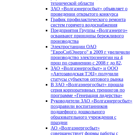
технической области
ЗАО «Волгаэнергосбыт» объявляет о
проведении открытого конкурса
График профилактического ремонта
систем горячего водоснабжения
Предприятия Группы «Волгаэнерго»
осваивают принципы бережливого
производства
Электростанции ОАО
"ЕвроСибЭнерго" в 2009 г увеличили
производство электроэнергии на 4
проц по сравнению с 2008 г до 82,
ЗАО «Волгаэнергосбыт» и ООО
«Автозаводская ТЭЦ» получили
статусы субъектов оптового рынка
В ЗАО «Волгаэнергосбыт» прошла
серия корпоративных тренингов по
программе «Генерация лидерства»
Руководители ЗАО «Волгаэнергосбыт»
поздравили воспитанников
подшефного дошкольного
образовательного учреждения с
праздни
АО «Волгаэнергосбыт»
совершенствует формы работы с