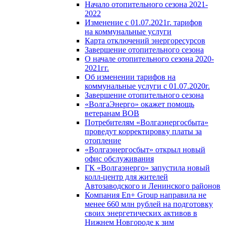
Начало отопительного сезона 2021-
2022
Изменение с 01.07.2021г. тарифов
на коммунальные услуги
Карта отключений энергоресурсов
Завершение отопительного сезона
О начале отопительного сезона 2020-
2021гг.
Об изменении тарифов на
коммунальные услуги с 01.07.2020г.
Завершение отопительного сезона
«ВолгаЭнерго» окажет помощь
ветеранам ВОВ
Потребителям «Волгаэнергосбыта»
проведут корректировку платы за
отопление
«Волгаэнергосбыт» открыл новый
офис обслуживания
ГК «Волгаэнерго» запустила новый
колл-центр для жителей
Автозаводского и Ленинского районов
Компания En+ Group направила не
менее 660 млн рублей на подготовку
своих энергетических активов в
Нижнем Новгороде к зим