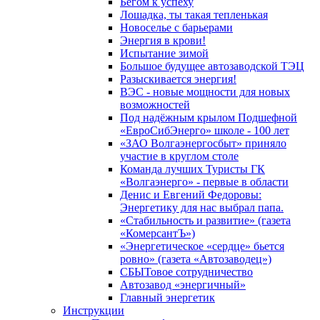
Бегом к успеху
Лошадка, ты такая тепленькая
Новоселье с барьерами
Энергия в крови!
Испытание зимой
Большое будущее автозаводской ТЭЦ
Разыскивается энергия!
ВЭС - новые мощности для новых
возможностей
Под надёжным крылом Подшефной
«ЕвроСибЭнерго» школе - 100 лет
«ЗАО Волгаэнергосбыт» приняло
участие в круглом столе
Команда лучших Туристы ГК
«Волгаэнерго» - первые в области
Денис и Евгений Федоровы:
Энергетику для нас выбрал папа.
«Стабильность и развитие» (газета
«КомерсантЪ»)
«Энергетическое «сердце» бьется
ровно» (газета «Автозаводец»)
СБЫТовое сотрудничество
Автозавод «энергичный»
Главный энергетик
Инструкции