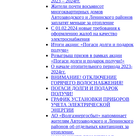
2023 – 2024гг.
Жители почти восьмисот
многоквартирных домов
Автозаводского и Ленинского районов
заплатят меньше за отопление
С 01.02.2024 новые требования к
оформлению жалоб на качество
электроснабжения
Итоги акции: «Погаси долги и подарок
получи»
Розыгрыш призов в рамках акции
«Погаси долги и подарок получи!»
О начале отопительного периода 2023-
2024гг.
ВНИМАНИЕ! ОТКЛЮЧЕНИЕ
ГОРЯЧЕГО ВОДОСНАБЖЕНИЯ!
ПОГАСИ ДОЛГИ И ПОДАРОК
ПОЛУЧИ!
ГРАФИК УСТАНОВКИ ПРИБОРОВ
УЧЕТА ЭЛЕКТРИЧЕСКОЙ
ЭНЕРГИИ
АО «Волгаэнергосбыт» напоминает
жителям Автозаводского и Ленинского
районов об отдельных квитанциях за
отопление.