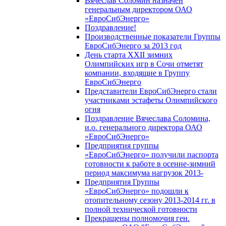
Вячеслав Соломин назначен
генеральным директором ОАО
«ЕвроСибЭнерго»
Поздравление!
Производственные показатели Группы
ЕвроСибЭнерго за 2013 год
День старта XXII зимних
Олимпийских игр в Сочи отметят
компании, входящие в Группу
ЕвроСибЭнерго
Представители ЕвроСибЭнерго стали
участниками эстафеты Олимпийского
огня
Поздравление Вячеслава Соломина,
и.о. генерального директора ОАО
«ЕвроСибЭнерго»
Предприятия группы
«ЕвроСибЭнерго» получили паспорта
готовности к работе в осенне-зимний
период максимума нагрузок 2013-
Предприятия Группы
«ЕвроСибЭнерго» подошли к
отопительному сезону 2013-2014 гг. в
полной технической готовности
Прекращены полномочия ген.