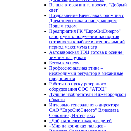
Вышла вторая книга проекта "Добрый
свет"
Поздравление Вячеслава Соломина с
Днем энергетика и наступающим
Новым годом
Предприятия ГК "ЕвроСибЭнерго"
рапортуют о получении паспортов
готовности к работе в осенне-зимний
период максимума нагр
Автозаводская ТЭЦ готова к осенне-
зимним нагрузкам
Бегом к успеху
Профессиональная этика –
необходимый регулятор в механизме
предприятия
Работы по пуску резервного
оборудования ООО "АТЭЦ"
Лучшие изобретатели Нижегородской
области
Интервью генерального директора
ОАО "ЕвроСибЭнеого" Вячеслава
Соломина, Интерфакс.
«Добрая энергетика» для детей
«Мир на кончиках пальцев»