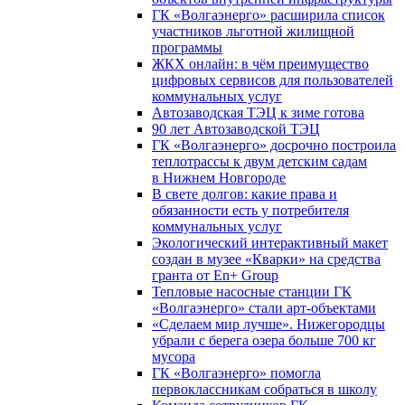
ГК «Волгаэнерго» расширила список
участников льготной жилищной
программы
ЖКХ онлайн: в чём преимущество
цифровых сервисов для пользователей
коммунальных услуг
Автозаводская ТЭЦ к зиме готова
90 лет Автозаводской ТЭЦ
ГК «Волгаэнерго» досрочно построила
теплотрассы к двум детским садам
в Нижнем Новгороде
В свете долгов: какие права и
обязанности есть у потребителя
коммунальных услуг
Экологический интерактивный макет
создан в музее «Кварки» на средства
гранта от En+ Group
Тепловые насосные станции ГК
«Волгаэнерго» стали арт-объектами
«Сделаем мир лучше». Нижегородцы
убрали с берега озера больше 700 кг
мусора
ГК «Волгаэнерго» помогла
первоклассникам собраться в школу