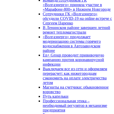
Команда сотрудников ГК
«Волгаэнерго» приняла участие в
«Марафоне-800» в Нижнем Новгороде
Сотрудники ГК «Волгаэнерго»
обсудили COVID-19 на online-встрече с
Сергеем Царенко
В Ленинском районе завершен летний
ремонт тепломагистрали
«Волгаэнерго» продолжает
модернизацию системы горячего
водоснабжения в Автозаводском
районе
En+ Group проводит прививочную
кампанию против коронавирусной
инфекции
Выключаем все из сети и оформляем
перерасчет: как нижегородцам
сэкономить на оплате электричества
летом
Магниты на счетчики: обыкновенное
воровство
Путь капельки
Профессиональная этика –
необходимый регулятор в механизме
предприятия