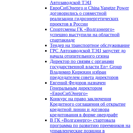
Автозаводской ТЭЦ
ЕвроСибЭнерго и China Yangtze Power
договорились о совместной
реализации гидроэнергетических
проектов в России
Спортсмены ГК «Волгаэнерго»
успешно выступили на областной
спартакиаде
Тендер на транспортное обслуживание
ГРС Автозаводской ТЭЦ запустят до
начала отопительного сезона
Директор по связям с органами
государственной власти En+ Group
Владимир Кирюхин избран
председателем совета директоров
Евгений Федоров назначен
Генеральным директором
«ЕвроСибЭнерго»
Конкурс на право заключения
Кредитного соглашения об открытие
кредитной линии и договора
кредитования в форме овердрафт
В ГК «Волгаэнерго» стартовала
программа по развитию преемников на
управленческие позиции в