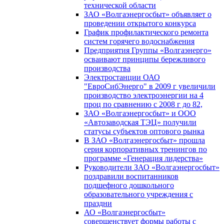
технической области
ЗАО «Волгаэнергосбыт» объявляет о
проведении открытого конкурса
График профилактического ремонта
систем горячего водоснабжения
Предприятия Группы «Волгаэнерго»
осваивают принципы бережливого
производства
Электростанции ОАО
"ЕвроСибЭнерго" в 2009 г увеличили
производство электроэнергии на 4
проц по сравнению с 2008 г до 82,
ЗАО «Волгаэнергосбыт» и ООО
«Автозаводская ТЭЦ» получили
статусы субъектов оптового рынка
В ЗАО «Волгаэнергосбыт» прошла
серия корпоративных тренингов по
программе «Генерация лидерства»
Руководители ЗАО «Волгаэнергосбыт»
поздравили воспитанников
подшефного дошкольного
образовательного учреждения с
праздни
АО «Волгаэнергосбыт»
совершенствует формы работы с