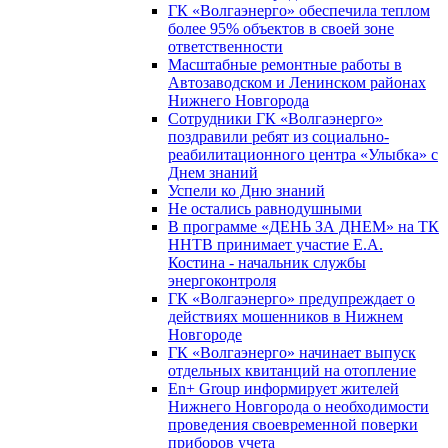
ГК «Волгаэнерго» обеспечила теплом
более 95% объектов в своей зоне
ответственности
Масштабные ремонтные работы в
Автозаводском и Ленинском районах
Нижнего Новгорода
Сотрудники ГК «Волгаэнерго»
поздравили ребят из социально-
реабилитационного центра «Улыбка» с
Днем знаний
Успели ко Дню знаний
Не остались равнодушными
В программе «ДЕНЬ ЗА ДНЕМ» на ТК
ННТВ принимает участие Е.А.
Костина - начальник службы
энергоконтроля
ГК «Волгаэнерго» предупреждает о
действиях мошенников в Нижнем
Новгороде
ГК «Волгаэнерго» начинает выпуск
отдельных квитанций на отопление
En+ Group информирует жителей
Нижнего Новгорода о необходимости
проведения своевременной поверки
приборов учета