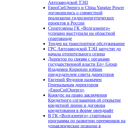
Автозаводской ТЭЦ
ЕвроСибЭнерго и China Yangtze Power
договорились о совместной
реализации гидроэнергетических
проектов в России
Спортсмены ГК «Волгаэнерго»
успешно выступили на областной
спартакиаде
Тендер на транспортное обслуживание
ГРС Автозаводской ТЭЦ запустят до
начала отопительного сезона
Директор по связям с органами
государственной власти En+ Group
Владимир Кирюхин избран
председателем совета директоров
Евгений Федоров назначен
Генеральным директором
«ЕвроСибЭнерго»
Конкурс на право заключения
Кредитного соглашения об открытие
кредитной линии и договора
кредитования в форме овердрафт
В ГК «Волгаэнерго» стартовала
программа по развитию преемников на
управленческие позиции в