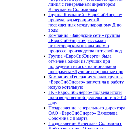
линия с генеральным директором
Вячеславом Соломиным
Группа Компаний «ЕвроСибЭнерго»
провела ряд мероприятий,
посвященных международному Дню
воды
Компания «Заводские сети» группы
«ЕвроСибЭнерго» расскажет
нижегородским школьникам о
процессе производства питьевой вод
Группа «ЕвроСибЭнерго» была
отмечена одной из лучших при
подведении итогов национальной
программы «Лучшие социальные про
Компания «Генерация тепла» группы
«ЕвроСибЭнерго» запустила в работу
новую котельную
ГК «ЕвроСибЭнерго» подвела итоги
производственной деятельности в 2014
году
Поздравление генерального директора
ОАО «ЕвроСибЭнерго» Вячеслава
Соломина с 8 марта
Поздравление Вячеслава Соломина с
Днём защитника Отечества