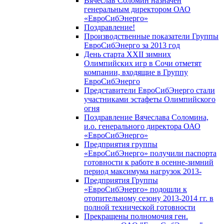
Вячеслав Соломин назначен
генеральным директором ОАО
«ЕвроСибЭнерго»
Поздравление!
Производственные показатели Группы
ЕвроСибЭнерго за 2013 год
День старта XXII зимних
Олимпийских игр в Сочи отметят
компании, входящие в Группу
ЕвроСибЭнерго
Представители ЕвроСибЭнерго стали
участниками эстафеты Олимпийского
огня
Поздравление Вячеслава Соломина,
и.о. генерального директора ОАО
«ЕвроСибЭнерго»
Предприятия группы
«ЕвроСибЭнерго» получили паспорта
готовности к работе в осенне-зимний
период максимума нагрузок 2013-
Предприятия Группы
«ЕвроСибЭнерго» подошли к
отопительному сезону 2013-2014 гг. в
полной технической готовности
Прекращены полномочия ген.