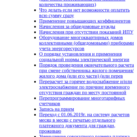
количества проживающих)
Что делать если нет возможности оплатить
всю сумму сразу
Применение повышающих коэффициентов
Начисления за общедомовые нужды
Начисления при отсутствии показаний ИПУ
Оборудование многоквартирных домов
коллективными (общедомовыми) приборами
учета энергоресурсов
О порядке установления и применения
социальной нормы электрической энергии
Порядок проведения окончательного расчета
при смене собственника жилого помещения/
жилого дома (или его части) (или перев
Перерасчет за горячее водоснабжение и/или
электроснабжение по причине временного
отсутствия граждан по месту постоянной
Перепрограммирование многотарифных
счетчиков
Запись на прием
Переход с 01.06.2019г. на систему расчетов
месяц в месяц с печатью отдельного
платежного документа для граждан,
проживаю
Уменьшение совокупного размера платежа