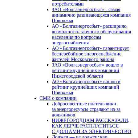
потребителями
ЗАО «Волгаэнергосбыт» - самая
динамично развивающаяся компания
Поволжья
АО «Волгаэнергосбыт» расширило
возможность заочного обслуживания
населения по вопросам
энергоснабжения
АО «Волгаэнергосбыт» гарантирует
бесперебойное энергоснабжение
жителей Московского района
ЗАО «Волгаэнергосбыт» вошло в
рейтинг крупнейших компаний
Нижегородской области
АО «Волгаэнергосбыт» вошло в
рейтинг крупнейших компаний
Поволжья
СМИ о компании
Добросовестные плательщики
за энергоресурсы страдают из-за
должников
НИЖЕГОРОДЦАМ РАССКАЗАЛИ,
КАК ЛЕГЧЕ РАСПЛАТИТЬСЯ
С ДОЛГАМИ ЗА ЭЛЕКТРИЧЕСТВО
Должен — не должен: как