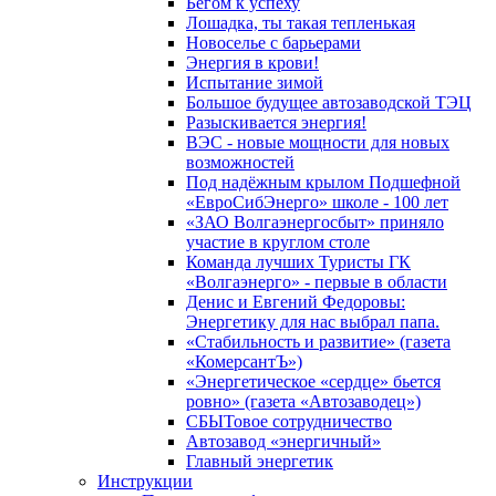
Бегом к успеху
Лошадка, ты такая тепленькая
Новоселье с барьерами
Энергия в крови!
Испытание зимой
Большое будущее автозаводской ТЭЦ
Разыскивается энергия!
ВЭС - новые мощности для новых
возможностей
Под надёжным крылом Подшефной
«ЕвроСибЭнерго» школе - 100 лет
«ЗАО Волгаэнергосбыт» приняло
участие в круглом столе
Команда лучших Туристы ГК
«Волгаэнерго» - первые в области
Денис и Евгений Федоровы:
Энергетику для нас выбрал папа.
«Стабильность и развитие» (газета
«КомерсантЪ»)
«Энергетическое «сердце» бьется
ровно» (газета «Автозаводец»)
СБЫТовое сотрудничество
Автозавод «энергичный»
Главный энергетик
Инструкции