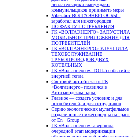
неплательщики вынуждают
коммунальщиков принимать меры
Viber-бот ВОЛГАЭНЕРГОСБЫТ
заработал для нижегородцев
ПО ФАКТУ ПОТРЕБЛЕНИЯ
ГК «ВОЛГАЭНЕРГО» ЗАПУСТИЛА
МОБИЛЬНОЕ ПРИЛОЖЕНИЕ ДЛЯ
ПОТРЕБИТЕЛЕЙ
ГК «ВОЛГАЭНЕРГО» УЛУЧШИЛА
ТЕХОБСЛУЖИВАНИЕ
ТРУБОПРОВОДОВ ДВУХ
КОТЕЛЬНЫХ
ГК «Волгаэнерго»: ТОП-5 событий с
энергией тепла
Световой арт-объект от ГК
«Волгаэнерго» появился в
Автозаводском парке
Главное — создать условия: и для
потребителей, и для сотрудников
Серию экологических мультфильмов
создали юные нижегородцы на грант
от En+ Group
ГК «Волгаэнерго» завершила
очередной этап модернизации
объектов внутренней инфраструктуры