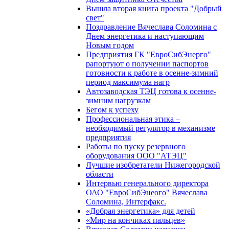
Вышла вторая книга проекта "Добрый
свет"
Поздравление Вячеслава Соломина с
Днем энергетика и наступающим
Новым годом
Предприятия ГК "ЕвроСибЭнерго"
рапортуют о получении паспортов
готовности к работе в осенне-зимний
период максимума нагр
Автозаводская ТЭЦ готова к осенне-
зимним нагрузкам
Бегом к успеху
Профессиональная этика –
необходимый регулятор в механизме
предприятия
Работы по пуску резервного
оборудования ООО "АТЭЦ"
Лучшие изобретатели Нижегородской
области
Интервью генерального директора
ОАО "ЕвроСибЭнеого" Вячеслава
Соломина, Интерфакс.
«Добрая энергетика» для детей
«Мир на кончиках пальцев»