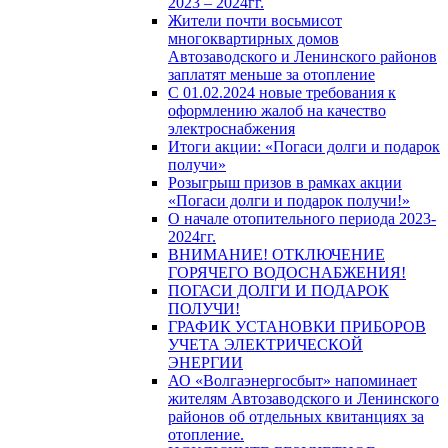
2023 – 2024гг.
Жители почти восьмисот
многоквартирных домов
Автозаводского и Ленинского районов
заплатят меньше за отопление
С 01.02.2024 новые требования к
оформлению жалоб на качество
электроснабжения
Итоги акции: «Погаси долги и подарок
получи»
Розыгрыш призов в рамках акции
«Погаси долги и подарок получи!»
О начале отопительного периода 2023-
2024гг.
ВНИМАНИЕ! ОТКЛЮЧЕНИЕ
ГОРЯЧЕГО ВОДОСНАБЖЕНИЯ!
ПОГАСИ ДОЛГИ И ПОДАРОК
ПОЛУЧИ!
ГРАФИК УСТАНОВКИ ПРИБОРОВ
УЧЕТА ЭЛЕКТРИЧЕСКОЙ
ЭНЕРГИИ
АО «Волгаэнергосбыт» напоминает
жителям Автозаводского и Ленинского
районов об отдельных квитанциях за
отопление.