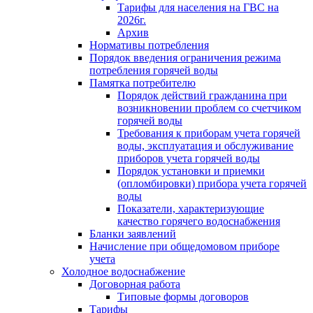
Тарифы для населения на ГВС на
2026г.
Архив
Нормативы потребления
Порядок введения ограничения режима
потребления горячей воды
Памятка потребителю
Порядок действий гражданина при
возникновении проблем со счетчиком
горячей воды
Требования к приборам учета горячей
воды, эксплуатация и обслуживание
приборов учета горячей воды
Порядок установки и приемки
(опломбировки) прибора учета горячей
воды
Показатели, характеризующие
качество горячего водоснабжения
Бланки заявлений
Начисление при общедомовом приборе
учета
Холодное водоснабжение
Договорная работа
Типовые формы договоров
Тарифы