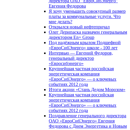
директора ОАО "ЕвроСибЭнерго"
Евгения Федорова
Я хочу уменьшить совокупный размер
платы за коммунальные услуги. Что
мне делать?
Открылся новый нефтепричал
Олег Дерипаска назначен генеральным
директором En+ Group
Под надёжным крылом Подшефной
«ЕвроСибЭнерго» школе - 100 лет
Интервью — Евгений Федоров,
генеральный директор
«Евросибэнерго»
Крупнейшая частная российская
энергетическая компания
«ЕвроСибЭнерго» — о ключевых
событиях 2012 года
Итоги акции «Стань Дедом Морозом»
Крупнейшая частная российская
энергетическая компания
«ЕвроСибЭнерго» — о ключевых
событиях 2012 года
Поздравление генерального директора
ОАО «ЕвроСибЭнерго» Евгения
Федорова с Днем Энергетика и Новым