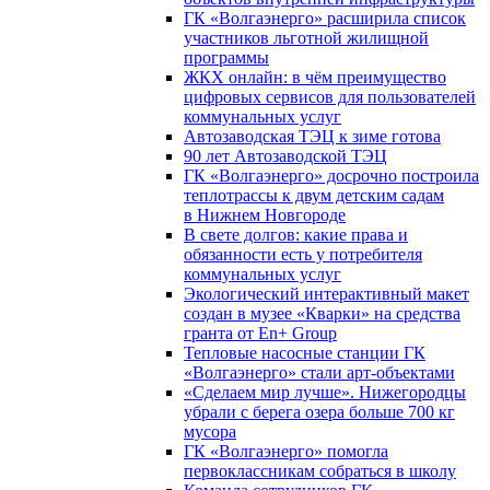
ГК «Волгаэнерго» расширила список
участников льготной жилищной
программы
ЖКХ онлайн: в чём преимущество
цифровых сервисов для пользователей
коммунальных услуг
Автозаводская ТЭЦ к зиме готова
90 лет Автозаводской ТЭЦ
ГК «Волгаэнерго» досрочно построила
теплотрассы к двум детским садам
в Нижнем Новгороде
В свете долгов: какие права и
обязанности есть у потребителя
коммунальных услуг
Экологический интерактивный макет
создан в музее «Кварки» на средства
гранта от En+ Group
Тепловые насосные станции ГК
«Волгаэнерго» стали арт-объектами
«Сделаем мир лучше». Нижегородцы
убрали с берега озера больше 700 кг
мусора
ГК «Волгаэнерго» помогла
первоклассникам собраться в школу