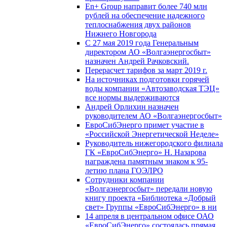
En+ Group направит более 740 млн
рублей на обеспечение надежного
теплоснабжения двух районов
Нижнего Новгорода
С 27 мая 2019 года Генеральным
директором АО «Волгаэнергосбыт»
назначен Андрей Рачковский.
Перерасчет тарифов за март 2019 г.
На источниках подготовки горячей
воды компании «Автозаводская ТЭЦ»
все нормы выдерживаются
Андрей Орлихин назначен
руководителем АО «Волгаэнергосбыт»
ЕвроСибЭнерго примет участие в
«Российской Энергетической Неделе»
Руководитель нижегородского филиала
ГК «ЕвроСибЭнерго» Н. Назарова
награждена памятным знаком к 95-
летию плана ГОЭЛРО
Сотрудники компании
«Волгаэнергосбыт» передали новую
книгу проекта «Библиотека «Добрый
свет» Группы «ЕвроСибЭнерго» в ни
14 апреля в центральном офисе ОАО
«ЕвроСибЭнерго» состоялась прямая