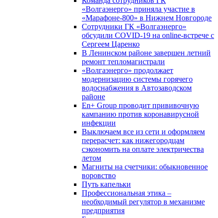
Команда сотрудников ГК
«Волгаэнерго» приняла участие в
«Марафоне-800» в Нижнем Новгороде
Сотрудники ГК «Волгаэнерго»
обсудили COVID-19 на online-встрече с
Сергеем Царенко
В Ленинском районе завершен летний
ремонт тепломагистрали
«Волгаэнерго» продолжает
модернизацию системы горячего
водоснабжения в Автозаводском
районе
En+ Group проводит прививочную
кампанию против коронавирусной
инфекции
Выключаем все из сети и оформляем
перерасчет: как нижегородцам
сэкономить на оплате электричества
летом
Магниты на счетчики: обыкновенное
воровство
Путь капельки
Профессиональная этика –
необходимый регулятор в механизме
предприятия