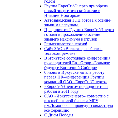
годом
Группа ЕвроСибЭнерго приобрела
новый энергетический актив в
Нижнем Новгороде
Автозаводская ТЭЦ готова к осенне-
зимним нагрузкам.
Предприятия Группы ЕвроСибЭнерго
готовы к прохождению осенне-
зимнего максимума нагрузок
Разыскивается энергия!
Сайт ЗАО «Волгаэнергосбыт» в
тестовом режиме»
В Иркутске состоялась конференция
руководителей En+ Group «Большое
будущее Восточной Сибири»
6 июня в Иркутске начала работу
первая HR–конференция Группы
компаний ОАО «ЕвроСибЭнерго»
«ЕвроСибЭнерго» подводит итоги
работы в 2011 году
ОАО «Иркутскэнерго» совместно с
высшей школой бизнеса МГУ
им.Ломоносова проведут совместную
конференцию
С Днем Победы!