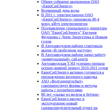
Общее собрание акционеров ОАО
«ЕвроСибЭнерго»
Всемирный день воды
В 2011 г. электростанции ОАО
«ЕвроСибЭнерго» произвели 80,4
млрд. кВтч электроэнергии
Поздравление генерального директора
ОАО "ЕвроСибЭнерго" Евгения
Федорова с Днем Энергетика и Новым
годом
В Автозаводском районе стартовала
акция «В свободном доступе»
В Автозаводском районе начал работу
«коммунальный» call-центр
Автозаводская ТЭЦ успешно прошла
осенне-зимний период 2010-2011 годов
ЕвроСибЭнерго активно готовится к
прохождению весеннего паводка
ЗАО «Волгаэнергосбыт»
совершенствует формы и методы
работы с потребителями
80 лет «сказке из железа и бетона»
ЕвроСибЭнерго вводит в
эксплуатацию новый
газораспределительный пункт на