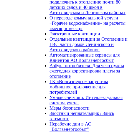
подключить к отоплению почти 80
детских садов и 40 школ в
Автозаводском и Ленинском районах
О переводе коммунальной услуги
«Горячее водоснабжение» на расчеты
«месяц в месяц»
Электронные квитанции
Отдельные квитанции за Отопление и
ГВС части домов Ленинского и
Автозаводского районов
Автоматизированные сервисы для
Клиентов АО Волгаэнергосбыт
Азбука потребителя_Для чего нужна
ежегодная корректировка платы за
отопление
ГК «Волгаэнерго» запустила
мобильное приложение для
потребителей
Умные счетчики. Интеллектуальная
система учета.
Меры безопасности
Злостный неплательщик? Злись
в темноте
Нерабочие дни в АО
"Волгаэнергосбыт"