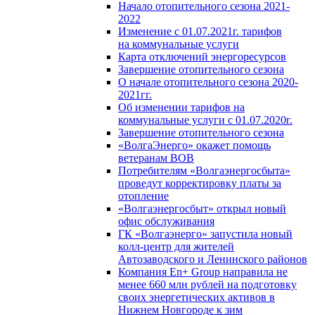
Начало отопительного сезона 2021-
2022
Изменение с 01.07.2021г. тарифов
на коммунальные услуги
Карта отключений энергоресурсов
Завершение отопительного сезона
О начале отопительного сезона 2020-
2021гг.
Об изменении тарифов на
коммунальные услуги с 01.07.2020г.
Завершение отопительного сезона
«ВолгаЭнерго» окажет помощь
ветеранам ВОВ
Потребителям «Волгаэнергосбыта»
проведут корректировку платы за
отопление
«Волгаэнергосбыт» открыл новый
офис обслуживания
ГК «Волгаэнерго» запустила новый
колл-центр для жителей
Автозаводского и Ленинского районов
Компания En+ Group направила не
менее 660 млн рублей на подготовку
своих энергетических активов в
Нижнем Новгороде к зим