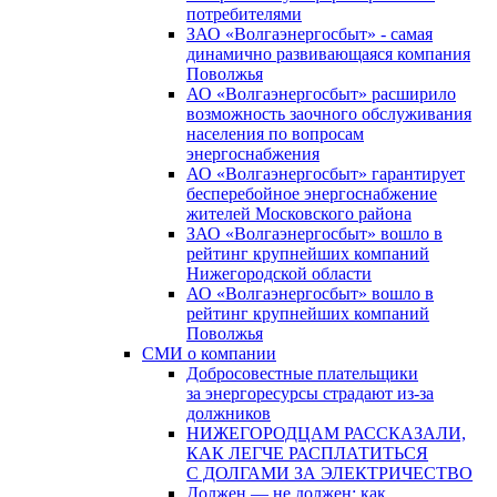
потребителями
ЗАО «Волгаэнергосбыт» - самая
динамично развивающаяся компания
Поволжья
АО «Волгаэнергосбыт» расширило
возможность заочного обслуживания
населения по вопросам
энергоснабжения
АО «Волгаэнергосбыт» гарантирует
бесперебойное энергоснабжение
жителей Московского района
ЗАО «Волгаэнергосбыт» вошло в
рейтинг крупнейших компаний
Нижегородской области
АО «Волгаэнергосбыт» вошло в
рейтинг крупнейших компаний
Поволжья
СМИ о компании
Добросовестные плательщики
за энергоресурсы страдают из-за
должников
НИЖЕГОРОДЦАМ РАССКАЗАЛИ,
КАК ЛЕГЧЕ РАСПЛАТИТЬСЯ
С ДОЛГАМИ ЗА ЭЛЕКТРИЧЕСТВО
Должен — не должен: как