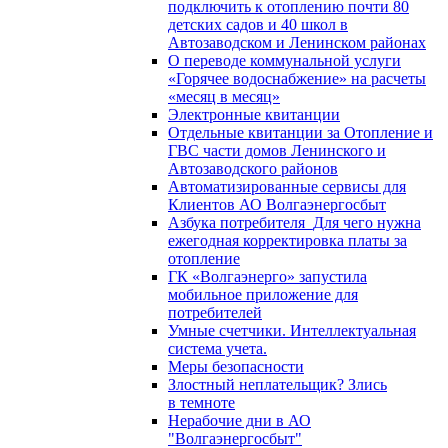
подключить к отоплению почти 80
детских садов и 40 школ в
Автозаводском и Ленинском районах
О переводе коммунальной услуги
«Горячее водоснабжение» на расчеты
«месяц в месяц»
Электронные квитанции
Отдельные квитанции за Отопление и
ГВС части домов Ленинского и
Автозаводского районов
Автоматизированные сервисы для
Клиентов АО Волгаэнергосбыт
Азбука потребителя_Для чего нужна
ежегодная корректировка платы за
отопление
ГК «Волгаэнерго» запустила
мобильное приложение для
потребителей
Умные счетчики. Интеллектуальная
система учета.
Меры безопасности
Злостный неплательщик? Злись
в темноте
Нерабочие дни в АО
"Волгаэнергосбыт"