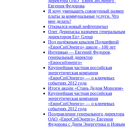
директора ОАО "ЕвроСибЭнерго"
Евгения Федорова
Я хочу уменьшить совокупный размер
платы за коммунальные услуги. Что
мне делать?
Открылся новый нефтепричал
Олег Дерипаска назначен генеральным
директором En+ Group
Под надёжным крылом Подшефной
«ЕвроСибЭнерго» школе - 100 лет
Интервью — Евгений Федоров,
генеральный директор
«Евросибэнерго»
Крупнейшая частная российская
энергетическая компания
«ЕвроСибЭнерго» — о ключевых
событиях 2012 года
Итоги акции «Стань Дедом Морозом»
Крупнейшая частная российская
энергетическая компания
«ЕвроСибЭнерго» — о ключевых
событиях 2012 года
Поздравление генерального директора
ОАО «ЕвроСибЭнерго» Евгения
Федорова с Днем Энергетика и Новым