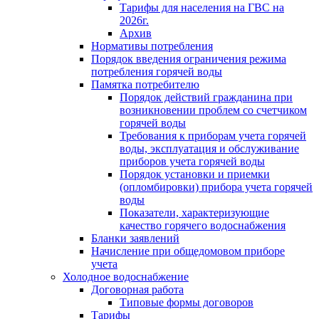
Тарифы для населения на ГВС на
2026г.
Архив
Нормативы потребления
Порядок введения ограничения режима
потребления горячей воды
Памятка потребителю
Порядок действий гражданина при
возникновении проблем со счетчиком
горячей воды
Требования к приборам учета горячей
воды, эксплуатация и обслуживание
приборов учета горячей воды
Порядок установки и приемки
(опломбировки) прибора учета горячей
воды
Показатели, характеризующие
качество горячего водоснабжения
Бланки заявлений
Начисление при общедомовом приборе
учета
Холодное водоснабжение
Договорная работа
Типовые формы договоров
Тарифы