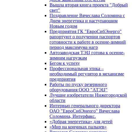
Вышла вторая книга проекта "Добрый
свет"
Поздравление Вячеслава Соломина с
Днем энергетика и наступающим
Новым годом
Предприятия ГК "ЕвроСибЭнерго"
рапортуют о получении паспортов
готовности к работе в осенне-зимний
период максимума нагр
Автозаводская ТЭЦ готова к осенне-
зимним нагрузкам
Бегом к успеху
Профессиональная этика –
необходимый регулятор в механизме
предприятия
Работы по пуску резервного
оборудования ООО "АТЭЦ"
Лучшие изобретатели Нижегородской
области
Интервью генерального директора
ОАО "ЕвроСибЭнеого" Вячеслава
Соломина, Интерфакс.
«Добрая энергетика» для детей
«Мир на кончиках пальцев»