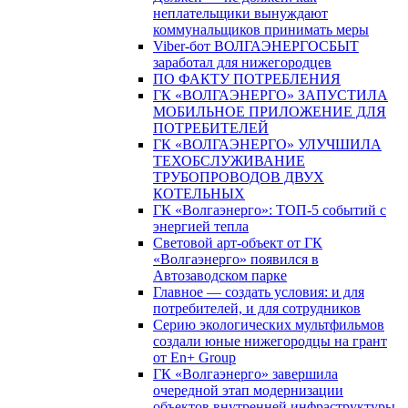
неплательщики вынуждают
коммунальщиков принимать меры
Viber-бот ВОЛГАЭНЕРГОСБЫТ
заработал для нижегородцев
ПО ФАКТУ ПОТРЕБЛЕНИЯ
ГК «ВОЛГАЭНЕРГО» ЗАПУСТИЛА
МОБИЛЬНОЕ ПРИЛОЖЕНИЕ ДЛЯ
ПОТРЕБИТЕЛЕЙ
ГК «ВОЛГАЭНЕРГО» УЛУЧШИЛА
ТЕХОБСЛУЖИВАНИЕ
ТРУБОПРОВОДОВ ДВУХ
КОТЕЛЬНЫХ
ГК «Волгаэнерго»: ТОП-5 событий с
энергией тепла
Световой арт-объект от ГК
«Волгаэнерго» появился в
Автозаводском парке
Главное — создать условия: и для
потребителей, и для сотрудников
Серию экологических мультфильмов
создали юные нижегородцы на грант
от En+ Group
ГК «Волгаэнерго» завершила
очередной этап модернизации
объектов внутренней инфраструктуры