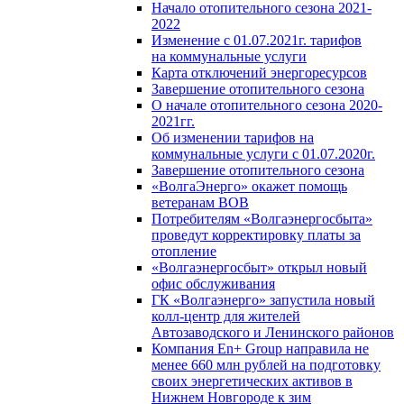
Начало отопительного сезона 2021-
2022
Изменение с 01.07.2021г. тарифов
на коммунальные услуги
Карта отключений энергоресурсов
Завершение отопительного сезона
О начале отопительного сезона 2020-
2021гг.
Об изменении тарифов на
коммунальные услуги с 01.07.2020г.
Завершение отопительного сезона
«ВолгаЭнерго» окажет помощь
ветеранам ВОВ
Потребителям «Волгаэнергосбыта»
проведут корректировку платы за
отопление
«Волгаэнергосбыт» открыл новый
офис обслуживания
ГК «Волгаэнерго» запустила новый
колл-центр для жителей
Автозаводского и Ленинского районов
Компания En+ Group направила не
менее 660 млн рублей на подготовку
своих энергетических активов в
Нижнем Новгороде к зим