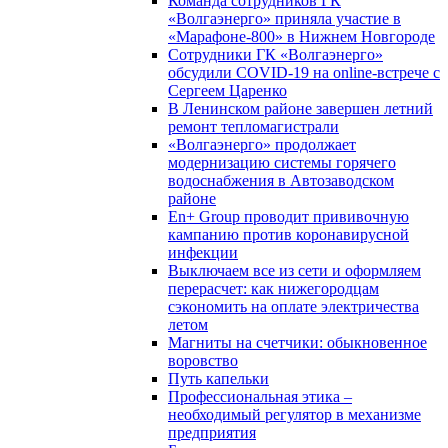
Команда сотрудников ГК
«Волгаэнерго» приняла участие в
«Марафоне-800» в Нижнем Новгороде
Сотрудники ГК «Волгаэнерго»
обсудили COVID-19 на online-встрече с
Сергеем Царенко
В Ленинском районе завершен летний
ремонт тепломагистрали
«Волгаэнерго» продолжает
модернизацию системы горячего
водоснабжения в Автозаводском
районе
En+ Group проводит прививочную
кампанию против коронавирусной
инфекции
Выключаем все из сети и оформляем
перерасчет: как нижегородцам
сэкономить на оплате электричества
летом
Магниты на счетчики: обыкновенное
воровство
Путь капельки
Профессиональная этика –
необходимый регулятор в механизме
предприятия