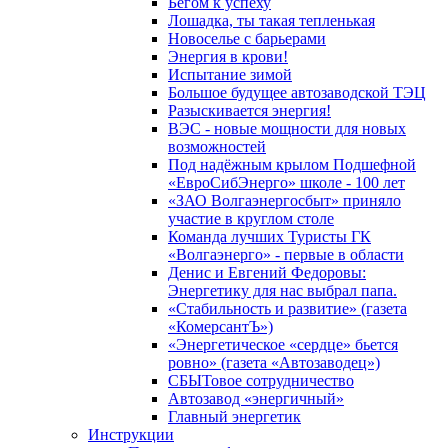
Бегом к успеху
Лошадка, ты такая тепленькая
Новоселье с барьерами
Энергия в крови!
Испытание зимой
Большое будущее автозаводской ТЭЦ
Разыскивается энергия!
ВЭС - новые мощности для новых
возможностей
Под надёжным крылом Подшефной
«ЕвроСибЭнерго» школе - 100 лет
«ЗАО Волгаэнергосбыт» приняло
участие в круглом столе
Команда лучших Туристы ГК
«Волгаэнерго» - первые в области
Денис и Евгений Федоровы:
Энергетику для нас выбрал папа.
«Стабильность и развитие» (газета
«КомерсантЪ»)
«Энергетическое «сердце» бьется
ровно» (газета «Автозаводец»)
СБЫТовое сотрудничество
Автозавод «энергичный»
Главный энергетик
Инструкции