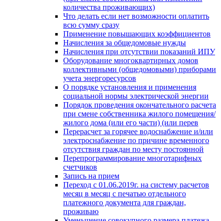
количества проживающих)
Что делать если нет возможности оплатить
всю сумму сразу
Применение повышающих коэффициентов
Начисления за общедомовые нужды
Начисления при отсутствии показаний ИПУ
Оборудование многоквартирных домов
коллективными (общедомовыми) приборами
учета энергоресурсов
О порядке установления и применения
социальной нормы электрической энергии
Порядок проведения окончательного расчета
при смене собственника жилого помещения/
жилого дома (или его части) (или перев
Перерасчет за горячее водоснабжение и/или
электроснабжение по причине временного
отсутствия граждан по месту постоянной
Перепрограммирование многотарифных
счетчиков
Запись на прием
Переход с 01.06.2019г. на систему расчетов
месяц в месяц с печатью отдельного
платежного документа для граждан,
проживаю
Уменьшение совокупного размера платежа