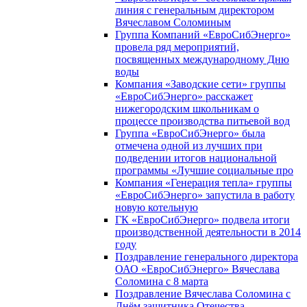
линия с генеральным директором
Вячеславом Соломиным
Группа Компаний «ЕвроСибЭнерго»
провела ряд мероприятий,
посвященных международному Дню
воды
Компания «Заводские сети» группы
«ЕвроСибЭнерго» расскажет
нижегородским школьникам о
процессе производства питьевой вод
Группа «ЕвроСибЭнерго» была
отмечена одной из лучших при
подведении итогов национальной
программы «Лучшие социальные про
Компания «Генерация тепла» группы
«ЕвроСибЭнерго» запустила в работу
новую котельную
ГК «ЕвроСибЭнерго» подвела итоги
производственной деятельности в 2014
году
Поздравление генерального директора
ОАО «ЕвроСибЭнерго» Вячеслава
Соломина с 8 марта
Поздравление Вячеслава Соломина с
Днём защитника Отечества