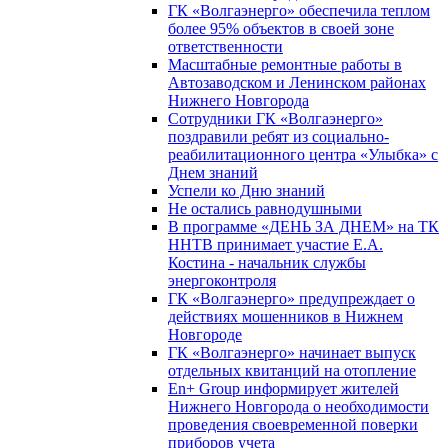
ГК «Волгаэнерго» обеспечила теплом
более 95% объектов в своей зоне
ответственности
Масштабные ремонтные работы в
Автозаводском и Ленинском районах
Нижнего Новгорода
Сотрудники ГК «Волгаэнерго»
поздравили ребят из социально-
реабилитационного центра «Улыбка» с
Днем знаний
Успели ко Дню знаний
Не остались равнодушными
В программе «ДЕНЬ ЗА ДНЕМ» на ТК
ННТВ принимает участие Е.А.
Костина - начальник службы
энергоконтроля
ГК «Волгаэнерго» предупреждает о
действиях мошенников в Нижнем
Новгороде
ГК «Волгаэнерго» начинает выпуск
отдельных квитанций на отопление
En+ Group информирует жителей
Нижнего Новгорода о необходимости
проведения своевременной поверки
приборов учета