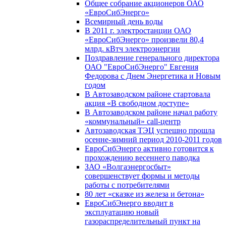
Общее собрание акционеров ОАО
«ЕвроСибЭнерго»
Всемирный день воды
В 2011 г. электростанции ОАО
«ЕвроСибЭнерго» произвели 80,4
млрд. кВтч электроэнергии
Поздравление генерального директора
ОАО "ЕвроСибЭнерго" Евгения
Федорова с Днем Энергетика и Новым
годом
В Автозаводском районе стартовала
акция «В свободном доступе»
В Автозаводском районе начал работу
«коммунальный» call-центр
Автозаводская ТЭЦ успешно прошла
осенне-зимний период 2010-2011 годов
ЕвроСибЭнерго активно готовится к
прохождению весеннего паводка
ЗАО «Волгаэнергосбыт»
совершенствует формы и методы
работы с потребителями
80 лет «сказке из железа и бетона»
ЕвроСибЭнерго вводит в
эксплуатацию новый
газораспределительный пункт на