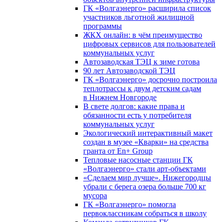
ГК «Волгаэнерго» расширила список
участников льготной жилищной
программы
ЖКХ онлайн: в чём преимущество
цифровых сервисов для пользователей
коммунальных услуг
Автозаводская ТЭЦ к зиме готова
90 лет Автозаводской ТЭЦ
ГК «Волгаэнерго» досрочно построила
теплотрассы к двум детским садам
в Нижнем Новгороде
В свете долгов: какие права и
обязанности есть у потребителя
коммунальных услуг
Экологический интерактивный макет
создан в музее «Кварки» на средства
гранта от En+ Group
Тепловые насосные станции ГК
«Волгаэнерго» стали арт-объектами
«Сделаем мир лучше». Нижегородцы
убрали с берега озера больше 700 кг
мусора
ГК «Волгаэнерго» помогла
первоклассникам собраться в школу