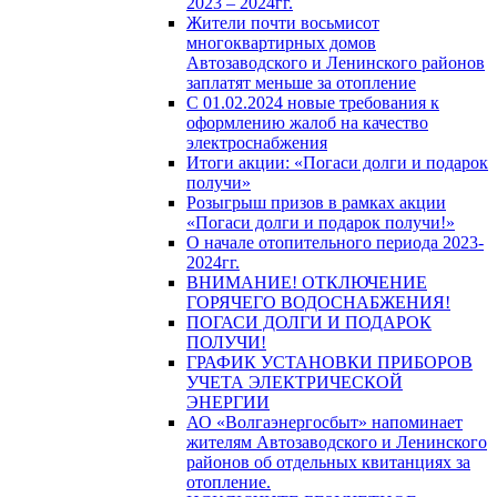
2023 – 2024гг.
Жители почти восьмисот
многоквартирных домов
Автозаводского и Ленинского районов
заплатят меньше за отопление
С 01.02.2024 новые требования к
оформлению жалоб на качество
электроснабжения
Итоги акции: «Погаси долги и подарок
получи»
Розыгрыш призов в рамках акции
«Погаси долги и подарок получи!»
О начале отопительного периода 2023-
2024гг.
ВНИМАНИЕ! ОТКЛЮЧЕНИЕ
ГОРЯЧЕГО ВОДОСНАБЖЕНИЯ!
ПОГАСИ ДОЛГИ И ПОДАРОК
ПОЛУЧИ!
ГРАФИК УСТАНОВКИ ПРИБОРОВ
УЧЕТА ЭЛЕКТРИЧЕСКОЙ
ЭНЕРГИИ
АО «Волгаэнергосбыт» напоминает
жителям Автозаводского и Ленинского
районов об отдельных квитанциях за
отопление.