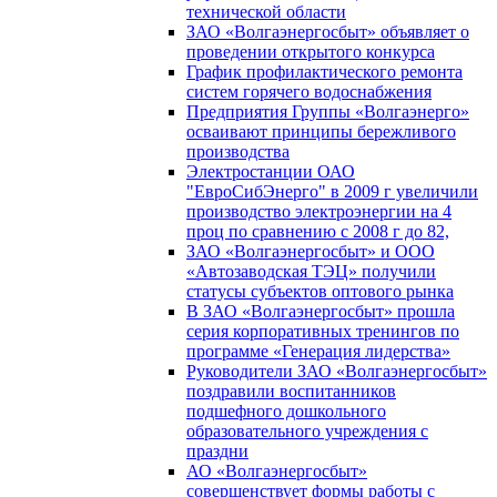
технической области
ЗАО «Волгаэнергосбыт» объявляет о
проведении открытого конкурса
График профилактического ремонта
систем горячего водоснабжения
Предприятия Группы «Волгаэнерго»
осваивают принципы бережливого
производства
Электростанции ОАО
"ЕвроСибЭнерго" в 2009 г увеличили
производство электроэнергии на 4
проц по сравнению с 2008 г до 82,
ЗАО «Волгаэнергосбыт» и ООО
«Автозаводская ТЭЦ» получили
статусы субъектов оптового рынка
В ЗАО «Волгаэнергосбыт» прошла
серия корпоративных тренингов по
программе «Генерация лидерства»
Руководители ЗАО «Волгаэнергосбыт»
поздравили воспитанников
подшефного дошкольного
образовательного учреждения с
праздни
АО «Волгаэнергосбыт»
совершенствует формы работы с