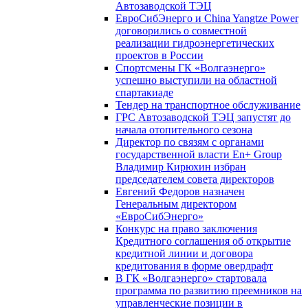
Автозаводской ТЭЦ
ЕвроСибЭнерго и China Yangtze Power
договорились о совместной
реализации гидроэнергетических
проектов в России
Спортсмены ГК «Волгаэнерго»
успешно выступили на областной
спартакиаде
Тендер на транспортное обслуживание
ГРС Автозаводской ТЭЦ запустят до
начала отопительного сезона
Директор по связям с органами
государственной власти En+ Group
Владимир Кирюхин избран
председателем совета директоров
Евгений Федоров назначен
Генеральным директором
«ЕвроСибЭнерго»
Конкурс на право заключения
Кредитного соглашения об открытие
кредитной линии и договора
кредитования в форме овердрафт
В ГК «Волгаэнерго» стартовала
программа по развитию преемников на
управленческие позиции в