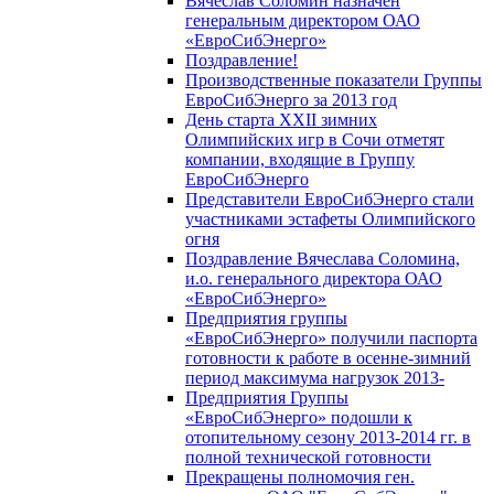
Вячеслав Соломин назначен
генеральным директором ОАО
«ЕвроСибЭнерго»
Поздравление!
Производственные показатели Группы
ЕвроСибЭнерго за 2013 год
День старта XXII зимних
Олимпийских игр в Сочи отметят
компании, входящие в Группу
ЕвроСибЭнерго
Представители ЕвроСибЭнерго стали
участниками эстафеты Олимпийского
огня
Поздравление Вячеслава Соломина,
и.о. генерального директора ОАО
«ЕвроСибЭнерго»
Предприятия группы
«ЕвроСибЭнерго» получили паспорта
готовности к работе в осенне-зимний
период максимума нагрузок 2013-
Предприятия Группы
«ЕвроСибЭнерго» подошли к
отопительному сезону 2013-2014 гг. в
полной технической готовности
Прекращены полномочия ген.