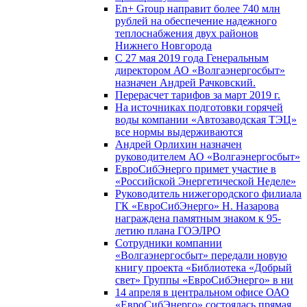
En+ Group направит более 740 млн
рублей на обеспечение надежного
теплоснабжения двух районов
Нижнего Новгорода
С 27 мая 2019 года Генеральным
директором АО «Волгаэнергосбыт»
назначен Андрей Рачковский.
Перерасчет тарифов за март 2019 г.
На источниках подготовки горячей
воды компании «Автозаводская ТЭЦ»
все нормы выдерживаются
Андрей Орлихин назначен
руководителем АО «Волгаэнергосбыт»
ЕвроСибЭнерго примет участие в
«Российской Энергетической Неделе»
Руководитель нижегородского филиала
ГК «ЕвроСибЭнерго» Н. Назарова
награждена памятным знаком к 95-
летию плана ГОЭЛРО
Сотрудники компании
«Волгаэнергосбыт» передали новую
книгу проекта «Библиотека «Добрый
свет» Группы «ЕвроСибЭнерго» в ни
14 апреля в центральном офисе ОАО
«ЕвроСибЭнерго» состоялась прямая