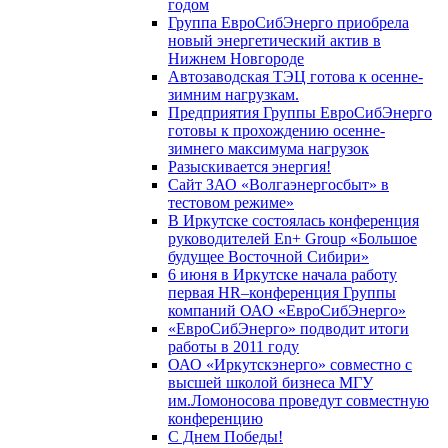
годом
Группа ЕвроСибЭнерго приобрела
новый энергетический актив в
Нижнем Новгороде
Автозаводская ТЭЦ готова к осенне-
зимним нагрузкам.
Предприятия Группы ЕвроСибЭнерго
готовы к прохождению осенне-
зимнего максимума нагрузок
Разыскивается энергия!
Сайт ЗАО «Волгаэнергосбыт» в
тестовом режиме»
В Иркутске состоялась конференция
руководителей En+ Group «Большое
будущее Восточной Сибири»
6 июня в Иркутске начала работу
первая HR–конференция Группы
компаний ОАО «ЕвроСибЭнерго»
«ЕвроСибЭнерго» подводит итоги
работы в 2011 году
ОАО «Иркутскэнерго» совместно с
высшей школой бизнеса МГУ
им.Ломоносова проведут совместную
конференцию
С Днем Победы!