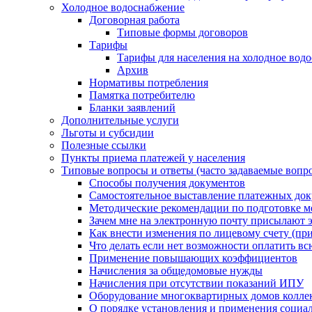
Холодное водоснабжение
Договорная работа
Типовые формы договоров
Тарифы
Тарифы для населения на холодное водо
Архив
Нормативы потребления
Памятка потребителю
Бланки заявлений
Дополнительные услуги
Льготы и субсидии
Полезные ссылки
Пункты приема платежей у населения
Типовые вопросы и ответы (часто задаваемые вопр
Способы получения документов
Самостоятельное выставление платежных док
Методические рекомендации по подготовке ме
Зачем мне на электронную почту присылают э
Как внести изменения по лицевому счету (п
Что делать если нет возможности оплатить вс
Применение повышающих коэффициентов
Начисления за общедомовые нужды
Начисления при отсутствии показаний ИПУ
Оборудование многоквартирных домов колле
О порядке установления и применения социа