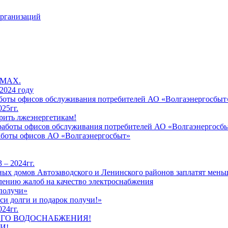
организаций
 MAX.
2024 году
работы офисов обслуживания потребителей АО «Волгаэнергосбыт
25гг.
рить лжеэнергетикам!
к работы офисов обслуживания потребителей АО «Волгаэнергосб
работы офисов АО «Волгаэнергосбыт»
 – 2024гг.
ых домов Автозаводского и Ленинского районов заплатят меньш
лению жалоб на качество электроснабжения
 получи»
си долги и подарок получи!»
24гг.
ЕГО ВОДОСНАБЖЕНИЯ!
И!