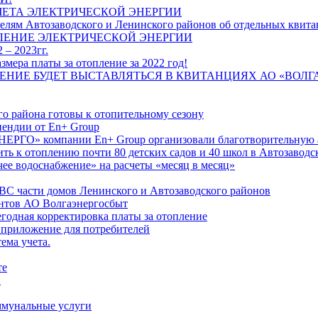
ЧЕТА ЭЛЕКТРИЧЕСКОЙ ЭНЕРГИИ
лям Автозаводского и Ленинского районов об отдельных квитан
ЛЕНИЕ ЭЛЕКТРИЧЕСКОЙ ЭНЕРГИИ
 – 2023гг.
ера платы за отопление за 2022 год!
ПЛЕНИЕ БУДЕТ ВЫСТАВЛЯТЬСЯ В КВИТАНЦИЯХ АО «ВОЛ
о района готовы к отопительному сезону
ендии от En+ Group
РГО» компании En+ Group организовали благотворительную а
ть к отоплению почти 80 детских садов и 40 школ в Автозавод
ее водоснабжение» на расчеты «месяц в месяц»
ВС части домов Ленинского и Автозаводского районов
нтов АО Волгаэнергосбыт
годная корректировка платы за отопление
 приложение для потребителей
ема учета.
те
"
оммунальные услуги