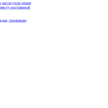
 части) (или перев
 месту постоянной
раждан, проживаю