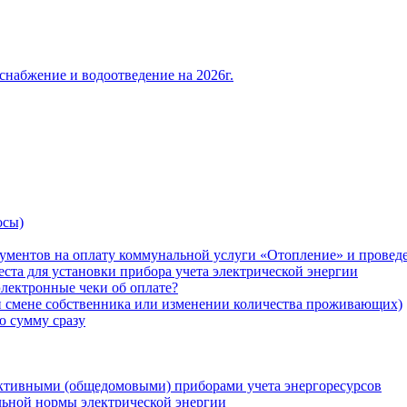
снабжение и водоотведение на 2026г.
осы)
ументов на оплату коммунальной услуги «Отопление» и проведе
ста для установки прибора учета электрической энергии
лектронные чеки об оплате?
ри смене собственника или изменении количества проживающих)
ю сумму сразу
ктивными (общедомовыми) приборами учета энергоресурсов
льной нормы электрической энергии