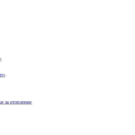
»
ыт»
е за отопление