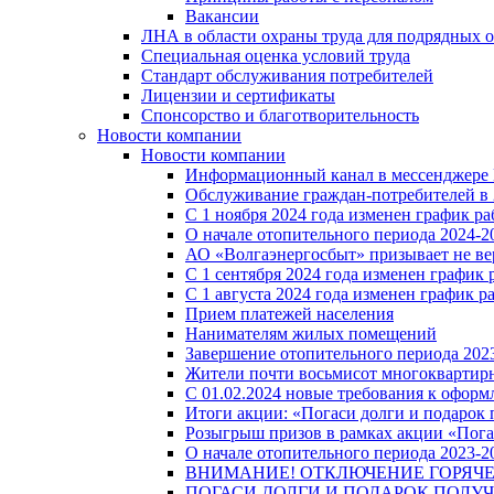
Вакансии
ЛНА в области охраны труда для подрядных 
Специальная оценка условий труда
Стандарт обслуживания потребителей
Лицензии и сертификаты
Спонсорство и благотворительность
Новости компании
Новости компании
Информационный канал в мессенджере
Обслуживание граждан-потребителей в 
С 1 ноября 2024 года изменен график 
О начале отопительного периода 2024-20
АО «Волгаэнергосбыт» призывает не ве
С 1 сентября 2024 года изменен графи
С 1 августа 2024 года изменен график 
Прием платежей населения
Нанимателям жилых помещений
Завершение отопительного периода 2023
Жители почти восьмисот многоквартирн
С 01.02.2024 новые требования к оформ
Итоги акции: «Погаси долги и подарок
Розыгрыш призов в рамках акции «Пога
О начале отопительного периода 2023-20
ВНИМАНИЕ! ОТКЛЮЧЕНИЕ ГОРЯЧ
ПОГАСИ ДОЛГИ И ПОДАРОК ПОЛУЧ