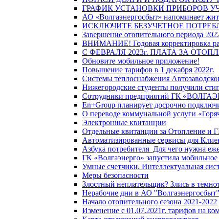
ГРАФИК УСТАНОВКИ ПРИБОРОВ У
АО «Волгаэнергосбыт» напоминает жите
ИСКЛЮЧИТЕ БЕЗУЧЕТНОЕ ПОТРЕБ
Завершение отопительного периода 2022
ВНИМАНИЕ! Годовая корректировка разм
С ФЕВРАЛЯ 2023г. ПЛАТА ЗА ОТО
Обновите мобильное приложение!
Повышение тарифов в 1 декабря 2022г.
Системы теплоснабжения Автозаводског
Нижегородские студенты получили стип
Сотрудники предприятий ГК «ВОЛГАЭНЕ
En+Group планирует досрочно подключи
О переводе коммунальной услуги «Горяч
Электронные квитанции
Отдельные квитанции за Отопление и Г
Автоматизированные сервисы для Клие
Азбука потребителя_Для чего нужна еже
ГК «Волгаэнерго» запустила мобильное
Умные счетчики. Интеллектуальная сист
Меры безопасности
Злостный неплательщик? Злись в темно
Нерабочие дни в АО "Волгаэнергосбыт
Начало отопительного сезона 2021-2022
Изменение с 01.07.2021г. тарифов на к