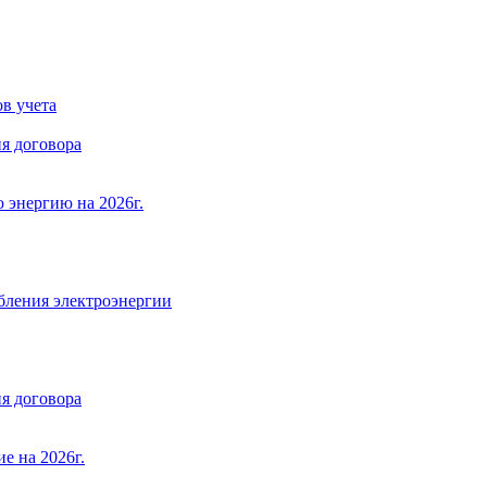
в учета
я договора
 энергию на 2026г.
бления электроэнергии
я договора
е на 2026г.