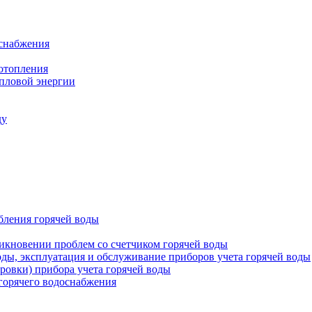
оснабжения
 отопления
епловой энергии
ду
бления горячей воды
икновении проблем со счетчиком горячей воды
оды, эксплуатация и обслуживание приборов учета горячей воды
ровки) прибора учета горячей воды
 горячего водоснабжения