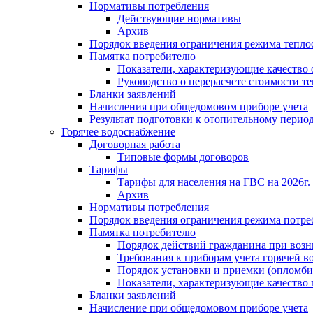
Нормативы потребления
Действующие нормативы
Архив
Порядок введения ограничения режима тепл
Памятка потребителю
Показатели, характеризующие качество
Руководство о перерасчете стоимости т
Бланки заявлений
Начисления при общедомовом приборе учета
Результат подготовки к отопительному перио
Горячее водоснабжение
Договорная работа
Типовые формы договоров
Тарифы
Тарифы для населения на ГВС на 2026г.
Архив
Нормативы потребления
Порядок введения ограничения режима потре
Памятка потребителю
Порядок действий гражданина при возн
Требования к приборам учета горячей в
Порядок установки и приемки (опломби
Показатели, характеризующие качество
Бланки заявлений
Начисление при общедомовом приборе учета