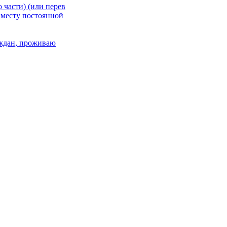
 части) (или перев
 месту постоянной
раждан, проживаю