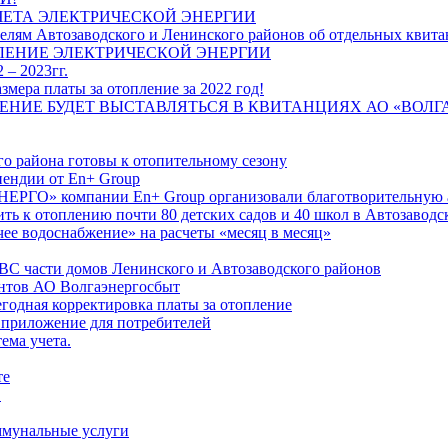
ЧЕТА ЭЛЕКТРИЧЕСКОЙ ЭНЕРГИИ
лям Автозаводского и Ленинского районов об отдельных квитан
ЛЕНИЕ ЭЛЕКТРИЧЕСКОЙ ЭНЕРГИИ
 – 2023гг.
ера платы за отопление за 2022 год!
ПЛЕНИЕ БУДЕТ ВЫСТАВЛЯТЬСЯ В КВИТАНЦИЯХ АО «ВОЛ
о района готовы к отопительному сезону
ендии от En+ Group
РГО» компании En+ Group организовали благотворительную а
ть к отоплению почти 80 детских садов и 40 школ в Автозавод
ее водоснабжение» на расчеты «месяц в месяц»
ВС части домов Ленинского и Автозаводского районов
нтов АО Волгаэнергосбыт
годная корректировка платы за отопление
 приложение для потребителей
ема учета.
те
"
оммунальные услуги