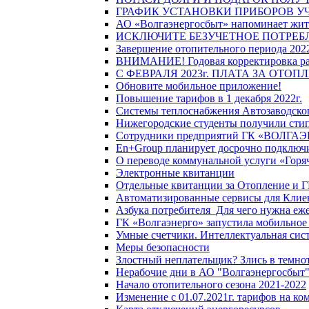
ГРАФИК УСТАНОВКИ ПРИБОРОВ У
АО «Волгаэнергосбыт» напоминает жите
ИСКЛЮЧИТЕ БЕЗУЧЕТНОЕ ПОТРЕБ
Завершение отопительного периода 2022
ВНИМАНИЕ! Годовая корректировка разм
С ФЕВРАЛЯ 2023г. ПЛАТА ЗА ОТО
Обновите мобильное приложение!
Повышение тарифов в 1 декабря 2022г.
Системы теплоснабжения Автозаводског
Нижегородские студенты получили стип
Сотрудники предприятий ГК «ВОЛГАЭНЕ
En+Group планирует досрочно подключи
О переводе коммунальной услуги «Горяч
Электронные квитанции
Отдельные квитанции за Отопление и Г
Автоматизированные сервисы для Клие
Азбука потребителя_Для чего нужна еже
ГК «Волгаэнерго» запустила мобильное
Умные счетчики. Интеллектуальная сист
Меры безопасности
Злостный неплательщик? Злись в темно
Нерабочие дни в АО "Волгаэнергосбыт
Начало отопительного сезона 2021-2022
Изменение с 01.07.2021г. тарифов на к