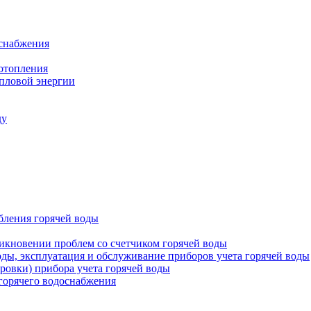
оснабжения
 отопления
епловой энергии
ду
бления горячей воды
икновении проблем со счетчиком горячей воды
оды, эксплуатация и обслуживание приборов учета горячей воды
ровки) прибора учета горячей воды
 горячего водоснабжения