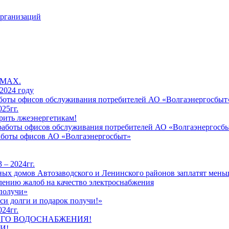
организаций
 MAX.
2024 году
работы офисов обслуживания потребителей АО «Волгаэнергосбыт
25гг.
рить лжеэнергетикам!
к работы офисов обслуживания потребителей АО «Волгаэнергосб
работы офисов АО «Волгаэнергосбыт»
 – 2024гг.
ых домов Автозаводского и Ленинского районов заплатят меньш
лению жалоб на качество электроснабжения
 получи»
си долги и подарок получи!»
24гг.
ЕГО ВОДОСНАБЖЕНИЯ!
И!