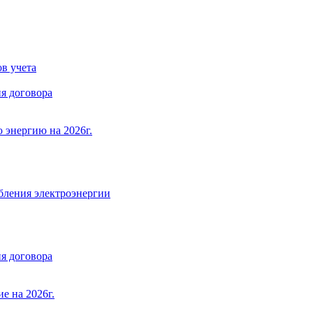
в учета
я договора
 энергию на 2026г.
бления электроэнергии
я договора
е на 2026г.