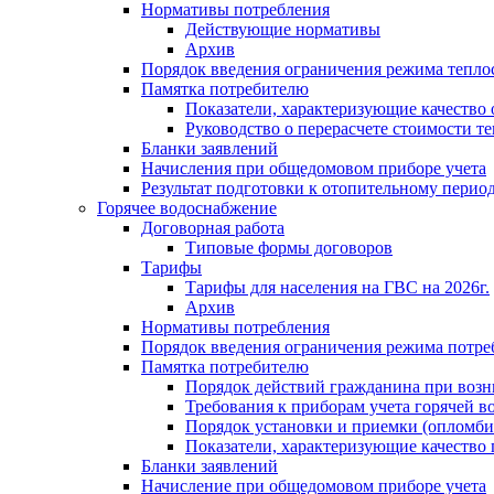
Нормативы потребления
Действующие нормативы
Архив
Порядок введения ограничения режима тепл
Памятка потребителю
Показатели, характеризующие качество
Руководство о перерасчете стоимости т
Бланки заявлений
Начисления при общедомовом приборе учета
Результат подготовки к отопительному перио
Горячее водоснабжение
Договорная работа
Типовые формы договоров
Тарифы
Тарифы для населения на ГВС на 2026г.
Архив
Нормативы потребления
Порядок введения ограничения режима потре
Памятка потребителю
Порядок действий гражданина при возн
Требования к приборам учета горячей в
Порядок установки и приемки (опломби
Показатели, характеризующие качество
Бланки заявлений
Начисление при общедомовом приборе учета