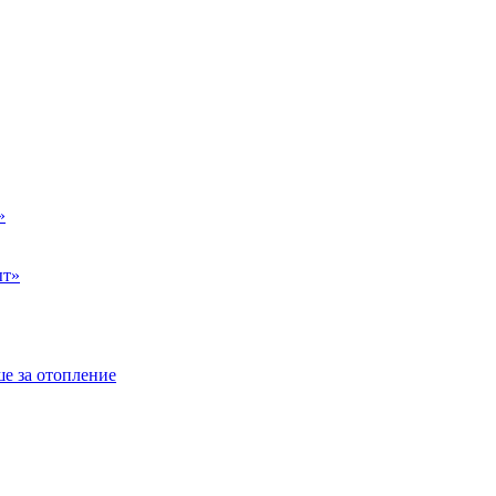
»
ыт»
е за отопление