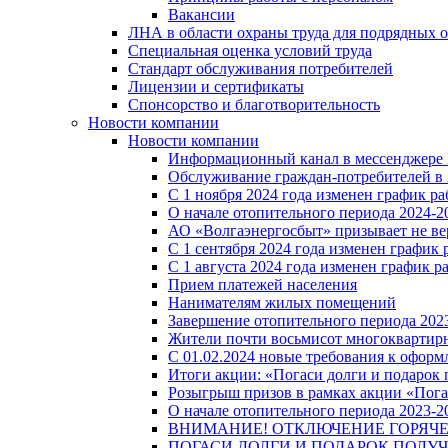
Вакансии
ЛНА в области охраны труда для подрядных 
Специальная оценка условий труда
Стандарт обслуживания потребителей
Лицензии и сертификаты
Спонсорство и благотворительность
Новости компании
Новости компании
Информационный канал в мессенджере
Обслуживание граждан-потребителей в 
С 1 ноября 2024 года изменен график 
О начале отопительного периода 2024-20
АО «Волгаэнергосбыт» призывает не ве
С 1 сентября 2024 года изменен графи
С 1 августа 2024 года изменен график 
Прием платежей населения
Нанимателям жилых помещений
Завершение отопительного периода 2023
Жители почти восьмисот многоквартирн
С 01.02.2024 новые требования к оформ
Итоги акции: «Погаси долги и подарок
Розыгрыш призов в рамках акции «Пога
О начале отопительного периода 2023-20
ВНИМАНИЕ! ОТКЛЮЧЕНИЕ ГОРЯЧ
ПОГАСИ ДОЛГИ И ПОДАРОК ПОЛУЧ