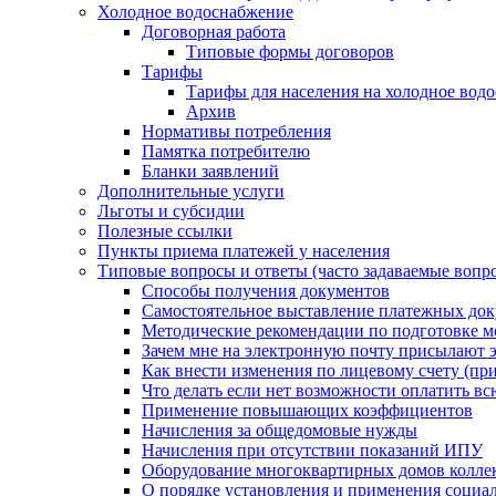
Холодное водоснабжение
Договорная работа
Типовые формы договоров
Тарифы
Тарифы для населения на холодное водо
Архив
Нормативы потребления
Памятка потребителю
Бланки заявлений
Дополнительные услуги
Льготы и субсидии
Полезные ссылки
Пункты приема платежей у населения
Типовые вопросы и ответы (часто задаваемые вопр
Способы получения документов
Самостоятельное выставление платежных док
Методические рекомендации по подготовке ме
Зачем мне на электронную почту присылают э
Как внести изменения по лицевому счету (п
Что делать если нет возможности оплатить вс
Применение повышающих коэффициентов
Начисления за общедомовые нужды
Начисления при отсутствии показаний ИПУ
Оборудование многоквартирных домов колле
О порядке установления и применения социа