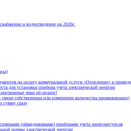
снабжение и водоотведение на 2026г.
осы)
ументов на оплату коммунальной услуги «Отопление» и проведе
ста для установки прибора учета электрической энергии
лектронные чеки об оплате?
ри смене собственника или изменении количества проживающих)
ю сумму сразу
ктивными (общедомовыми) приборами учета энергоресурсов
льной нормы электрической энергии