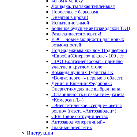
Бегом к успеху
Лошадка, ты такая тепленькая
Новоселье с барьерами
Энергия в крови!
Испытание зимой
Большое будущее автозаводской ТЭЦ
Разыскивается энергия!
ВЭС - новые мощности для новых
возможностей
Под надёжным крылом Подшефной
«ЕвроСибЭнерго» школе - 100 лет
«ЗАО Волгаэнергосбыт» приняло
участие в круглом столе
Команда лучших Туристы ГК
«Волгаэнерго» - первые в области
Денис и Евгений Федоровы:
Энергетику для нас выбрал папа.
«Стабильность и развитие» (газета
«КомерсантЪ»)
«Энергетическое «сердце» бьется
ровно» (газета «Автозаводец»)
СБЫТовое сотрудничество
Автозавод «энергичный»
Главный энергетик
Инструкции