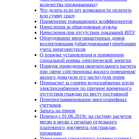
количества проживающих)
Что делать если нет возможности оплатить
всю сумму сразу
Применение повышающих коэффициентов
Начисления за общедомовые нужды
Начисления при отсутствии показаний ИПУ
Оборудование многоквартирных домов
коллективными (общедомовыми) приборами
учета энергоресурсов
О порядке установления и применения
социальной нормы электрической энергии
Порядок проведения окончательного расчета
при смене собственника жилого помещения/
жилого дома (или его части) (или перев
Перерасчет за горячее водоснабжение и/или
электроснабжение по причине временного
отсутствия граждан по месту постоянной
Перепрограммирование многотарифных
счетчиков
Запись на прием
Переход с 01.06.2019г. на систему расчетов
месяц в месяц с печатью отдельного
платежного документа для граждан,
проживаю
Уменьшение совокупного размера платежа