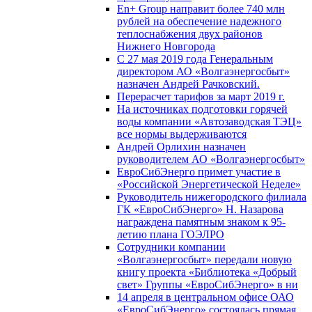
En+ Group направит более 740 млн
рублей на обеспечение надежного
теплоснабжения двух районов
Нижнего Новгорода
С 27 мая 2019 года Генеральным
директором АО «Волгаэнергосбыт»
назначен Андрей Рачковский.
Перерасчет тарифов за март 2019 г.
На источниках подготовки горячей
воды компании «Автозаводская ТЭЦ»
все нормы выдерживаются
Андрей Орлихин назначен
руководителем АО «Волгаэнергосбыт»
ЕвроСибЭнерго примет участие в
«Российской Энергетической Неделе»
Руководитель нижегородского филиала
ГК «ЕвроСибЭнерго» Н. Назарова
награждена памятным знаком к 95-
летию плана ГОЭЛРО
Сотрудники компании
«Волгаэнергосбыт» передали новую
книгу проекта «Библиотека «Добрый
свет» Группы «ЕвроСибЭнерго» в ни
14 апреля в центральном офисе ОАО
«ЕвроСибЭнерго» состоялась прямая