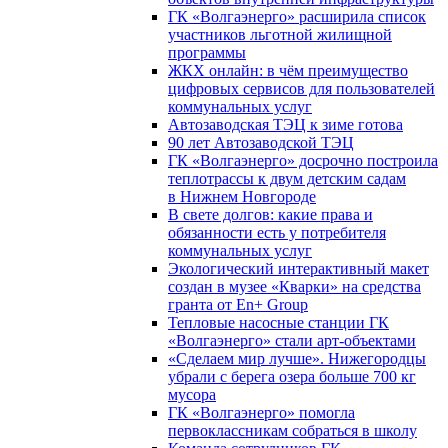
ГК «Волгаэнерго» расширила список
участников льготной жилищной
программы
ЖКХ онлайн: в чём преимущество
цифровых сервисов для пользователей
коммунальных услуг
Автозаводская ТЭЦ к зиме готова
90 лет Автозаводской ТЭЦ
ГК «Волгаэнерго» досрочно построила
теплотрассы к двум детским садам
в Нижнем Новгороде
В свете долгов: какие права и
обязанности есть у потребителя
коммунальных услуг
Экологический интерактивный макет
создан в музее «Кварки» на средства
гранта от En+ Group
Тепловые насосные станции ГК
«Волгаэнерго» стали арт-объектами
«Сделаем мир лучше». Нижегородцы
убрали с берега озера больше 700 кг
мусора
ГК «Волгаэнерго» помогла
первоклассникам собраться в школу