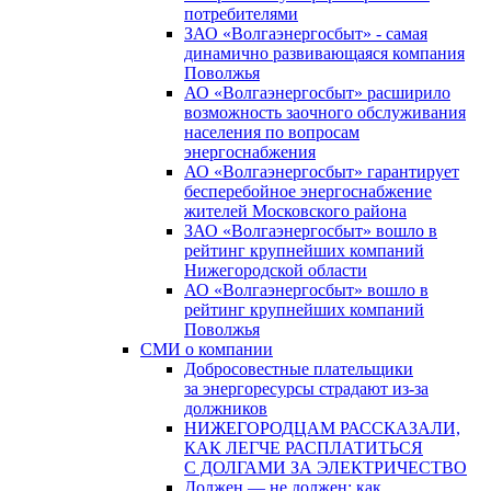
потребителями
ЗАО «Волгаэнергосбыт» - самая
динамично развивающаяся компания
Поволжья
АО «Волгаэнергосбыт» расширило
возможность заочного обслуживания
населения по вопросам
энергоснабжения
АО «Волгаэнергосбыт» гарантирует
бесперебойное энергоснабжение
жителей Московского района
ЗАО «Волгаэнергосбыт» вошло в
рейтинг крупнейших компаний
Нижегородской области
АО «Волгаэнергосбыт» вошло в
рейтинг крупнейших компаний
Поволжья
СМИ о компании
Добросовестные плательщики
за энергоресурсы страдают из-за
должников
НИЖЕГОРОДЦАМ РАССКАЗАЛИ,
КАК ЛЕГЧЕ РАСПЛАТИТЬСЯ
С ДОЛГАМИ ЗА ЭЛЕКТРИЧЕСТВО
Должен — не должен: как