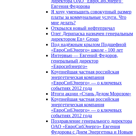
директора ОАО "ЕвроСибЭнерго"
Евгения Федорова
Я хочу уменьшить совокупный размер
платы за коммунальные услуги. Что
мне делать?
Открылся новый нефтепричал
Олег Дерипаска назначен генеральным
директором En+ Group
Под надёжным крылом Подшефной
«ЕвроСибЭнерго» школе - 100 лет
Интервью — Евгений Федоров,
генеральный директор
«Евросибэнерго»
Крупнейшая частная российская
энергетическая компания
«ЕвроСибЭнерго» — о ключевых
событиях 2012 года
Итоги акции «Стань Дедом Морозом»
Крупнейшая частная российская
энергетическая компания
«ЕвроСибЭнерго» — о ключевых
событиях 2012 года
Поздравление генерального директора
ОАО «ЕвроСибЭнерго» Евгения
Федорова с Днем Энергетика и Новым