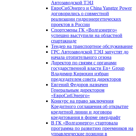
Автозаводской ТЭЦ
ЕвроСибЭнерго и China Yangtze Power
договорились о совместной
реализации гидроэнергетических
проектов в России
Спортсмены ГК «Волгаэнерго»
успешно выступили на областной
спартакиаде
Тендер на транспортное обслуживание
ГРС Автозаводской ТЭЦ запустят до
начала отопительного сезона
Директор по связям с органами
государственной власти En+ Group
Владимир Кирюхин избран
председателем совета директоров
Евгений Федоров назначен
Генеральным директором
«ЕвроСибЭнерго»
Конкурс на право заключения
Кредитного соглашения об открытие
кредитной линии и договора
кредитования в форме овердрафт
В ГК «Волгаэнерго» стартовала
программа по развитию преемников на
управленческие позиции в