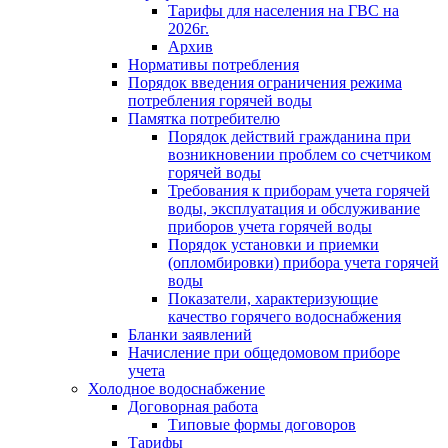
Тарифы для населения на ГВС на
2026г.
Архив
Нормативы потребления
Порядок введения ограничения режима
потребления горячей воды
Памятка потребителю
Порядок действий гражданина при
возникновении проблем со счетчиком
горячей воды
Требования к приборам учета горячей
воды, эксплуатация и обслуживание
приборов учета горячей воды
Порядок установки и приемки
(опломбировки) прибора учета горячей
воды
Показатели, характеризующие
качество горячего водоснабжения
Бланки заявлений
Начисление при общедомовом приборе
учета
Холодное водоснабжение
Договорная работа
Типовые формы договоров
Тарифы