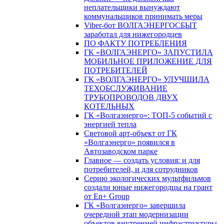
неплательщики вынуждают
коммунальщиков принимать меры
Viber-бот ВОЛГАЭНЕРГОСБЫТ
заработал для нижегородцев
ПО ФАКТУ ПОТРЕБЛЕНИЯ
ГК «ВОЛГАЭНЕРГО» ЗАПУСТИЛА
МОБИЛЬНОЕ ПРИЛОЖЕНИЕ ДЛЯ
ПОТРЕБИТЕЛЕЙ
ГК «ВОЛГАЭНЕРГО» УЛУЧШИЛА
ТЕХОБСЛУЖИВАНИЕ
ТРУБОПРОВОДОВ ДВУХ
КОТЕЛЬНЫХ
ГК «Волгаэнерго»: ТОП-5 событий с
энергией тепла
Световой арт-объект от ГК
«Волгаэнерго» появился в
Автозаводском парке
Главное — создать условия: и для
потребителей, и для сотрудников
Серию экологических мультфильмов
создали юные нижегородцы на грант
от En+ Group
ГК «Волгаэнерго» завершила
очередной этап модернизации
объектов внутренней инфраструктуры