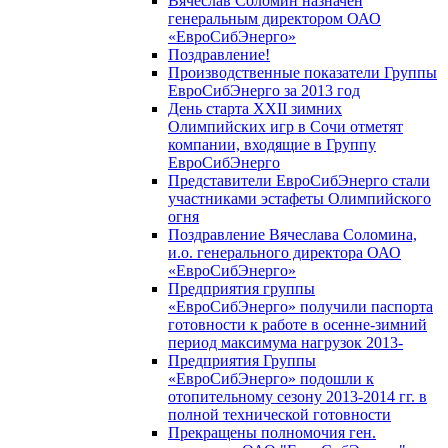
Вячеслав Соломин назначен
генеральным директором ОАО
«ЕвроСибЭнерго»
Поздравление!
Производственные показатели Группы
ЕвроСибЭнерго за 2013 год
День старта XXII зимних
Олимпийских игр в Сочи отметят
компании, входящие в Группу
ЕвроСибЭнерго
Представители ЕвроСибЭнерго стали
участниками эстафеты Олимпийского
огня
Поздравление Вячеслава Соломина,
и.о. генерального директора ОАО
«ЕвроСибЭнерго»
Предприятия группы
«ЕвроСибЭнерго» получили паспорта
готовности к работе в осенне-зимний
период максимума нагрузок 2013-
Предприятия Группы
«ЕвроСибЭнерго» подошли к
отопительному сезону 2013-2014 гг. в
полной технической готовности
Прекращены полномочия ген.