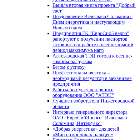
Вышла вторая книга проекта "Добрый
свет"
Поздравление Вячеслава Соломина с
Днем энергетика и наступающим
Новым годом
Предприятия ГК "ЕвроСибЭнерго"
рапортуют о получении паспортов
готовности к работе в осенне-зимний
период максимума нагр
Автозаводская ТЭЦ готова к осенне-
зимним нагрузкам
Бегом к успеху
Профессиональная этика –
необходимый регулятор в механизме
предприятия
Работы по пуску резервного
оборудования ООО "АТЭЦ"
Лучшие изобретатели Нижегородской
области
Интервью генерального директора
ОАО "ЕвроСибЭнеого" Вячеслава
Соломина, Интерфакс.
«Добрая энергетика» для детей
«Мир на кончиках пальцев»