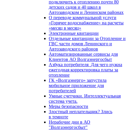
подключить к отоплению почти 80
детских садов и 40 школ в
Автозаводском и Ленинском районах
О переводе коммунальной услуги
«Горячее водоснабжение» на расчеты
«месяц в месяц»
Электронные квитанции
Отдельные квитанции за Отопление и
ГВС части домов Ленинского и
Автозаводского районов
Автоматизированные сервисы для
Клиентов АО Волгаэнергосбыт
Азбука потребителя_Для чего нужна
ежегодная корректировка платы за
отопление
ГК «Волгаэнерго» запустила
мобильное приложение для
потребителей
Умные счетчики. Интеллектуальная
система учета.
Меры безопасности
Злостный неплательщик? Злись
в темноте
Нерабочие дни в АО
"Волгаэнергосбыт"