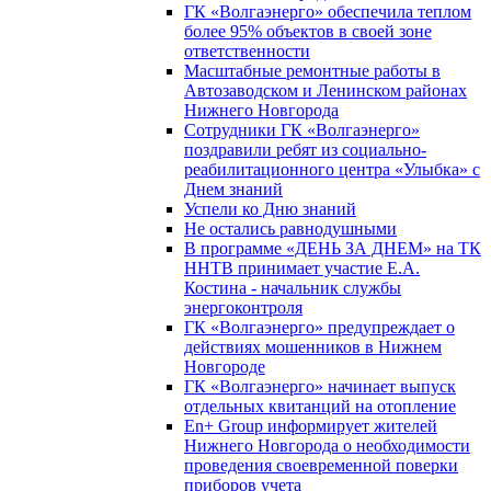
ГК «Волгаэнерго» обеспечила теплом
более 95% объектов в своей зоне
ответственности
Масштабные ремонтные работы в
Автозаводском и Ленинском районах
Нижнего Новгорода
Сотрудники ГК «Волгаэнерго»
поздравили ребят из социально-
реабилитационного центра «Улыбка» с
Днем знаний
Успели ко Дню знаний
Не остались равнодушными
В программе «ДЕНЬ ЗА ДНЕМ» на ТК
ННТВ принимает участие Е.А.
Костина - начальник службы
энергоконтроля
ГК «Волгаэнерго» предупреждает о
действиях мошенников в Нижнем
Новгороде
ГК «Волгаэнерго» начинает выпуск
отдельных квитанций на отопление
En+ Group информирует жителей
Нижнего Новгорода о необходимости
проведения своевременной поверки
приборов учета