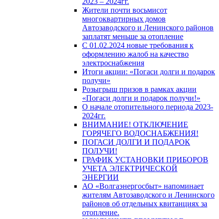
2023 – 2024гг.
Жители почти восьмисот
многоквартирных домов
Автозаводского и Ленинского районов
заплатят меньше за отопление
С 01.02.2024 новые требования к
оформлению жалоб на качество
электроснабжения
Итоги акции: «Погаси долги и подарок
получи»
Розыгрыш призов в рамках акции
«Погаси долги и подарок получи!»
О начале отопительного периода 2023-
2024гг.
ВНИМАНИЕ! ОТКЛЮЧЕНИЕ
ГОРЯЧЕГО ВОДОСНАБЖЕНИЯ!
ПОГАСИ ДОЛГИ И ПОДАРОК
ПОЛУЧИ!
ГРАФИК УСТАНОВКИ ПРИБОРОВ
УЧЕТА ЭЛЕКТРИЧЕСКОЙ
ЭНЕРГИИ
АО «Волгаэнергосбыт» напоминает
жителям Автозаводского и Ленинского
районов об отдельных квитанциях за
отопление.