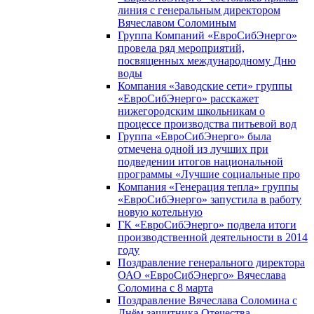
линия с генеральным директором
Вячеславом Соломиным
Группа Компаний «ЕвроСибЭнерго»
провела ряд мероприятий,
посвященных международному Дню
воды
Компания «Заводские сети» группы
«ЕвроСибЭнерго» расскажет
нижегородским школьникам о
процессе производства питьевой вод
Группа «ЕвроСибЭнерго» была
отмечена одной из лучших при
подведении итогов национальной
программы «Лучшие социальные про
Компания «Генерация тепла» группы
«ЕвроСибЭнерго» запустила в работу
новую котельную
ГК «ЕвроСибЭнерго» подвела итоги
производственной деятельности в 2014
году
Поздравление генерального директора
ОАО «ЕвроСибЭнерго» Вячеслава
Соломина с 8 марта
Поздравление Вячеслава Соломина с
Днём защитника Отечества