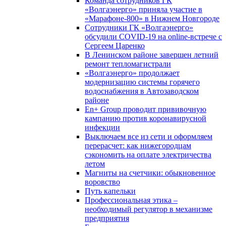
Команда сотрудников ГК
«Волгаэнерго» приняла участие в
«Марафоне-800» в Нижнем Новгороде
Сотрудники ГК «Волгаэнерго»
обсудили COVID-19 на online-встрече с
Сергеем Царенко
В Ленинском районе завершен летний
ремонт тепломагистрали
«Волгаэнерго» продолжает
модернизацию системы горячего
водоснабжения в Автозаводском
районе
En+ Group проводит прививочную
кампанию против коронавирусной
инфекции
Выключаем все из сети и оформляем
перерасчет: как нижегородцам
сэкономить на оплате электричества
летом
Магниты на счетчики: обыкновенное
воровство
Путь капельки
Профессиональная этика –
необходимый регулятор в механизме
предприятия