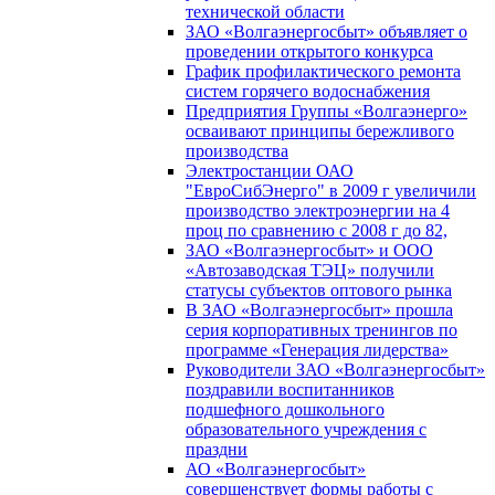
технической области
ЗАО «Волгаэнергосбыт» объявляет о
проведении открытого конкурса
График профилактического ремонта
систем горячего водоснабжения
Предприятия Группы «Волгаэнерго»
осваивают принципы бережливого
производства
Электростанции ОАО
"ЕвроСибЭнерго" в 2009 г увеличили
производство электроэнергии на 4
проц по сравнению с 2008 г до 82,
ЗАО «Волгаэнергосбыт» и ООО
«Автозаводская ТЭЦ» получили
статусы субъектов оптового рынка
В ЗАО «Волгаэнергосбыт» прошла
серия корпоративных тренингов по
программе «Генерация лидерства»
Руководители ЗАО «Волгаэнергосбыт»
поздравили воспитанников
подшефного дошкольного
образовательного учреждения с
праздни
АО «Волгаэнергосбыт»
совершенствует формы работы с