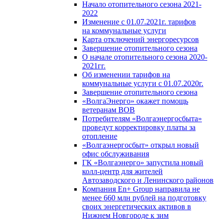
Начало отопительного сезона 2021-
2022
Изменение с 01.07.2021г. тарифов
на коммунальные услуги
Карта отключений энергоресурсов
Завершение отопительного сезона
О начале отопительного сезона 2020-
2021гг.
Об изменении тарифов на
коммунальные услуги с 01.07.2020г.
Завершение отопительного сезона
«ВолгаЭнерго» окажет помощь
ветеранам ВОВ
Потребителям «Волгаэнергосбыта»
проведут корректировку платы за
отопление
«Волгаэнергосбыт» открыл новый
офис обслуживания
ГК «Волгаэнерго» запустила новый
колл-центр для жителей
Автозаводского и Ленинского районов
Компания En+ Group направила не
менее 660 млн рублей на подготовку
своих энергетических активов в
Нижнем Новгороде к зим