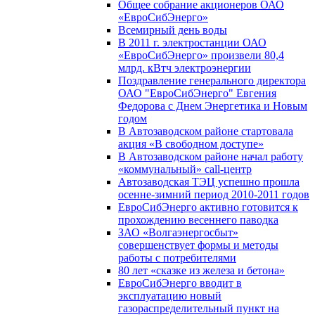
Общее собрание акционеров ОАО
«ЕвроСибЭнерго»
Всемирный день воды
В 2011 г. электростанции ОАО
«ЕвроСибЭнерго» произвели 80,4
млрд. кВтч электроэнергии
Поздравление генерального директора
ОАО "ЕвроСибЭнерго" Евгения
Федорова с Днем Энергетика и Новым
годом
В Автозаводском районе стартовала
акция «В свободном доступе»
В Автозаводском районе начал работу
«коммунальный» call-центр
Автозаводская ТЭЦ успешно прошла
осенне-зимний период 2010-2011 годов
ЕвроСибЭнерго активно готовится к
прохождению весеннего паводка
ЗАО «Волгаэнергосбыт»
совершенствует формы и методы
работы с потребителями
80 лет «сказке из железа и бетона»
ЕвроСибЭнерго вводит в
эксплуатацию новый
газораспределительный пункт на