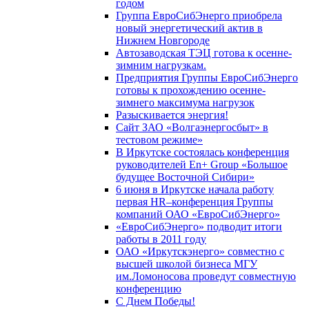
годом
Группа ЕвроСибЭнерго приобрела
новый энергетический актив в
Нижнем Новгороде
Автозаводская ТЭЦ готова к осенне-
зимним нагрузкам.
Предприятия Группы ЕвроСибЭнерго
готовы к прохождению осенне-
зимнего максимума нагрузок
Разыскивается энергия!
Сайт ЗАО «Волгаэнергосбыт» в
тестовом режиме»
В Иркутске состоялась конференция
руководителей En+ Group «Большое
будущее Восточной Сибири»
6 июня в Иркутске начала работу
первая HR–конференция Группы
компаний ОАО «ЕвроСибЭнерго»
«ЕвроСибЭнерго» подводит итоги
работы в 2011 году
ОАО «Иркутскэнерго» совместно с
высшей школой бизнеса МГУ
им.Ломоносова проведут совместную
конференцию
С Днем Победы!