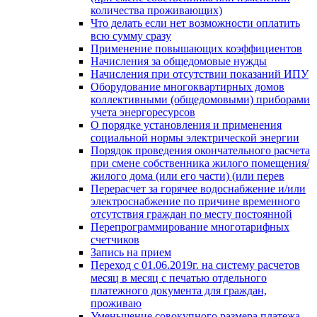
количества проживающих)
Что делать если нет возможности оплатить
всю сумму сразу
Применение повышающих коэффициентов
Начисления за общедомовые нужды
Начисления при отсутствии показаний ИПУ
Оборудование многоквартирных домов
коллективными (общедомовыми) приборами
учета энергоресурсов
О порядке установления и применения
социальной нормы электрической энергии
Порядок проведения окончательного расчета
при смене собственника жилого помещения/
жилого дома (или его части) (или перев
Перерасчет за горячее водоснабжение и/или
электроснабжение по причине временного
отсутствия граждан по месту постоянной
Перепрограммирование многотарифных
счетчиков
Запись на прием
Переход с 01.06.2019г. на систему расчетов
месяц в месяц с печатью отдельного
платежного документа для граждан,
проживаю
Уменьшение совокупного размера платежа