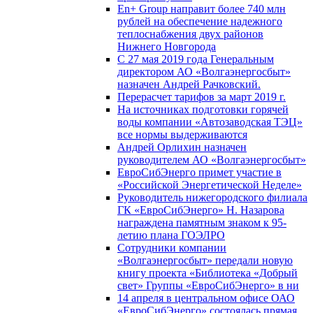
En+ Group направит более 740 млн
рублей на обеспечение надежного
теплоснабжения двух районов
Нижнего Новгорода
С 27 мая 2019 года Генеральным
директором АО «Волгаэнергосбыт»
назначен Андрей Рачковский.
Перерасчет тарифов за март 2019 г.
На источниках подготовки горячей
воды компании «Автозаводская ТЭЦ»
все нормы выдерживаются
Андрей Орлихин назначен
руководителем АО «Волгаэнергосбыт»
ЕвроСибЭнерго примет участие в
«Российской Энергетической Неделе»
Руководитель нижегородского филиала
ГК «ЕвроСибЭнерго» Н. Назарова
награждена памятным знаком к 95-
летию плана ГОЭЛРО
Сотрудники компании
«Волгаэнергосбыт» передали новую
книгу проекта «Библиотека «Добрый
свет» Группы «ЕвроСибЭнерго» в ни
14 апреля в центральном офисе ОАО
«ЕвроСибЭнерго» состоялась прямая