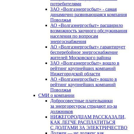
потребителями
ЗАО «Волгаэнергосбыт» - самая
динамично развивающаяся компания
Поволжья
АО «Волгаэнергосбыт» расширило
возможность заочного обслуживания
населения по вопросам
энергоснабжения
АО «Волгаэнергосбыт» гарантирует
бесперебойное энергоснабжение
жителей Московского района
ЗАО «Волгаэнергосбыт» вошло в
рейтинг крупнейших компаний
Нижегородской области
АО «Волгаэнергосбыт» вошло в
рейтинг крупнейших компаний
Поволжья
СМИ о компании
Добросовестные плательщики
за энергоресурсы страдают из-за
должников
НИЖЕГОРОДЦАМ РАССКАЗАЛИ,
КАК ЛЕГЧЕ РАСПЛАТИТЬСЯ
С ДОЛГАМИ ЗА ЭЛЕКТРИЧЕСТВО
Должен — не должен: как