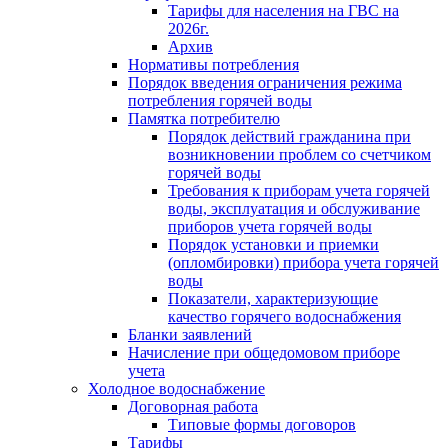
Тарифы для населения на ГВС на
2026г.
Архив
Нормативы потребления
Порядок введения ограничения режима
потребления горячей воды
Памятка потребителю
Порядок действий гражданина при
возникновении проблем со счетчиком
горячей воды
Требования к приборам учета горячей
воды, эксплуатация и обслуживание
приборов учета горячей воды
Порядок установки и приемки
(опломбировки) прибора учета горячей
воды
Показатели, характеризующие
качество горячего водоснабжения
Бланки заявлений
Начисление при общедомовом приборе
учета
Холодное водоснабжение
Договорная работа
Типовые формы договоров
Тарифы