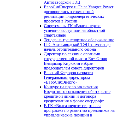
Автозаводской ТЭЦ
ЕвроСибЭнерго и China Yangtze Power
договорились о совместной
реализации гидроэнергетических
проектов в России
Спортсмены ГК «Волгаэнерго»
успешно выступили на областной
спартакиаде
Тендер на транспортное обслуживание
ГРС Автозаводской ТЭЦ запустят до
начала отопительного сезона
Директор по связям с органами
государственной власти En+ Group
Владимир Кирюхин избран
председателем совета директоров
Евгений Федоров назначен
Генеральным директором
«ЕвроСибЭнерго»
Конкурс на право заключения
Кредитного соглашения об открытие
кредитной линии и договора
кредитования в форме овердрафт
В ГК «Волгаэнерго» стартовала
программа по развитию преемников на
управленческие позиции в