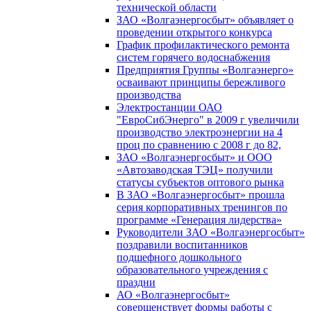
технической области
ЗАО «Волгаэнергосбыт» объявляет о
проведении открытого конкурса
График профилактического ремонта
систем горячего водоснабжения
Предприятия Группы «Волгаэнерго»
осваивают принципы бережливого
производства
Электростанции ОАО
"ЕвроСибЭнерго" в 2009 г увеличили
производство электроэнергии на 4
проц по сравнению с 2008 г до 82,
ЗАО «Волгаэнергосбыт» и ООО
«Автозаводская ТЭЦ» получили
статусы субъектов оптового рынка
В ЗАО «Волгаэнергосбыт» прошла
серия корпоративных тренингов по
программе «Генерация лидерства»
Руководители ЗАО «Волгаэнергосбыт»
поздравили воспитанников
подшефного дошкольного
образовательного учреждения с
праздни
АО «Волгаэнергосбыт»
совершенствует формы работы с