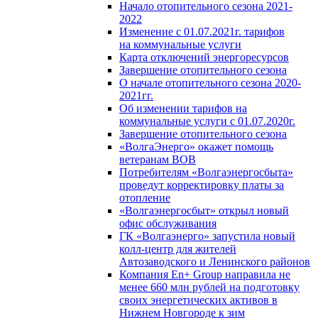
Начало отопительного сезона 2021-
2022
Изменение с 01.07.2021г. тарифов
на коммунальные услуги
Карта отключений энергоресурсов
Завершение отопительного сезона
О начале отопительного сезона 2020-
2021гг.
Об изменении тарифов на
коммунальные услуги с 01.07.2020г.
Завершение отопительного сезона
«ВолгаЭнерго» окажет помощь
ветеранам ВОВ
Потребителям «Волгаэнергосбыта»
проведут корректировку платы за
отопление
«Волгаэнергосбыт» открыл новый
офис обслуживания
ГК «Волгаэнерго» запустила новый
колл-центр для жителей
Автозаводского и Ленинского районов
Компания En+ Group направила не
менее 660 млн рублей на подготовку
своих энергетических активов в
Нижнем Новгороде к зим