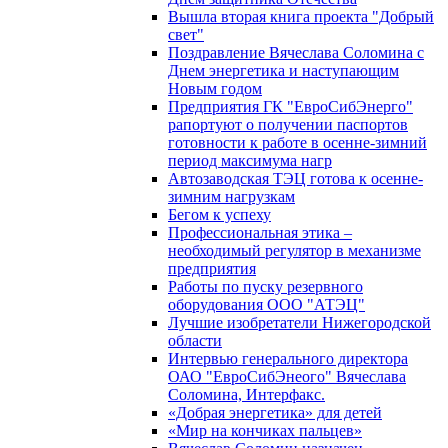
Вышла вторая книга проекта "Добрый
свет"
Поздравление Вячеслава Соломина с
Днем энергетика и наступающим
Новым годом
Предприятия ГК "ЕвроСибЭнерго"
рапортуют о получении паспортов
готовности к работе в осенне-зимний
период максимума нагр
Автозаводская ТЭЦ готова к осенне-
зимним нагрузкам
Бегом к успеху
Профессиональная этика –
необходимый регулятор в механизме
предприятия
Работы по пуску резервного
оборудования ООО "АТЭЦ"
Лучшие изобретатели Нижегородской
области
Интервью генерального директора
ОАО "ЕвроСибЭнеого" Вячеслава
Соломина, Интерфакс.
«Добрая энергетика» для детей
«Мир на кончиках пальцев»