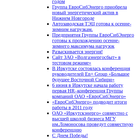
годом
Группа ЕвроСибЭнерго приобрела
новый энергетический актив в
Нижнем Новгороде
Автозаводская ТЭЦ готова к осенне-
зимним нагрузкам.
Предприятия Группы ЕвроСибЭнерго
готовы к прохождению осенне-
зимнего максимума нагрузок
Разыскивается энергия!
Сайт ЗАО «Волгаэнергосбыт» в
тестовом режиме»
В Иркутске состоялась конференция
руководителей En+ Group «Большое
будущее Восточной Сибири»
6 июня в Иркутске начала работу
первая HR–конференция Группы
компаний ОАО «ЕвроСибЭнерго»
«ЕвроСибЭнерго» подводит итоги
работы в 2011 году
ОАО «Иркутскэнерго» совместно с
высшей школой бизнеса МГУ
им.Ломоносова проведут совместную
конференцию
С Днем Победы!