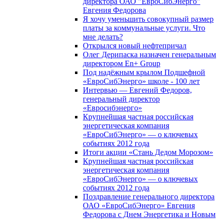
директора ОАО "ЕвроСибЭнерго"
Евгения Федорова
Я хочу уменьшить совокупный размер
платы за коммунальные услуги. Что
мне делать?
Открылся новый нефтепричал
Олег Дерипаска назначен генеральным
директором En+ Group
Под надёжным крылом Подшефной
«ЕвроСибЭнерго» школе - 100 лет
Интервью — Евгений Федоров,
генеральный директор
«Евросибэнерго»
Крупнейшая частная российская
энергетическая компания
«ЕвроСибЭнерго» — о ключевых
событиях 2012 года
Итоги акции «Стань Дедом Морозом»
Крупнейшая частная российская
энергетическая компания
«ЕвроСибЭнерго» — о ключевых
событиях 2012 года
Поздравление генерального директора
ОАО «ЕвроСибЭнерго» Евгения
Федорова с Днем Энергетика и Новым