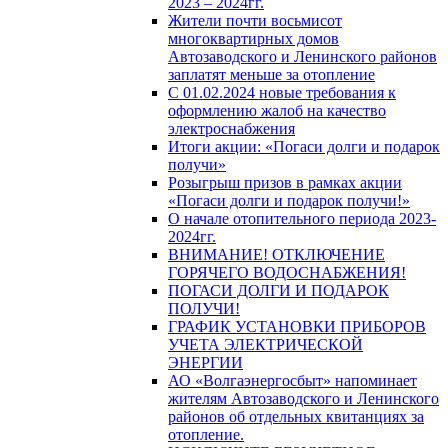
2023 – 2024гг.
Жители почти восьмисот
многоквартирных домов
Автозаводского и Ленинского районов
заплатят меньше за отопление
С 01.02.2024 новые требования к
оформлению жалоб на качество
электроснабжения
Итоги акции: «Погаси долги и подарок
получи»
Розыгрыш призов в рамках акции
«Погаси долги и подарок получи!»
О начале отопительного периода 2023-
2024гг.
ВНИМАНИЕ! ОТКЛЮЧЕНИЕ
ГОРЯЧЕГО ВОДОСНАБЖЕНИЯ!
ПОГАСИ ДОЛГИ И ПОДАРОК
ПОЛУЧИ!
ГРАФИК УСТАНОВКИ ПРИБОРОВ
УЧЕТА ЭЛЕКТРИЧЕСКОЙ
ЭНЕРГИИ
АО «Волгаэнергосбыт» напоминает
жителям Автозаводского и Ленинского
районов об отдельных квитанциях за
отопление.