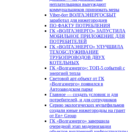
неплательщики вынуждают
коммунальщиков принимать меры
Viber-бот ВОЛГАЭНЕРГОСБЫТ
заработал для нижегородцев
ПО ФАКТУ ПОТРЕБЛЕНИЯ
ГК «ВОЛГАЭНЕРГО» ЗАПУСТИЛА
МОБИЛЬНОЕ ПРИЛОЖЕНИЕ ДЛЯ
ПОТРЕБИТЕЛЕЙ
ГК «ВОЛГАЭНЕРГО» УЛУЧШИЛА
ТЕХОБСЛУЖИВАНИЕ
ТРУБОПРОВОДОВ ДВУХ
КОТЕЛЬНЫХ
ГК «Волгаэнерго»: ТОП-5 событий с
энергией тепла
Световой арт-объект от ГК
«Волгаэнерго» появился в
Автозаводском парке
Главное — создать условия: и для
потребителей, и для сотрудников
Серию экологических мультфильмов
создали юные нижегородцы на грант
от En+ Group
ГК «Волгаэнерго» завершила
очередной этап модернизации
объектов внутренней инфраструктуры