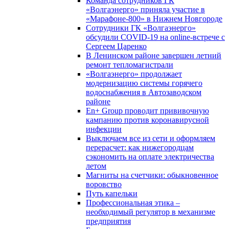
Команда сотрудников ГК
«Волгаэнерго» приняла участие в
«Марафоне-800» в Нижнем Новгороде
Сотрудники ГК «Волгаэнерго»
обсудили COVID-19 на online-встрече с
Сергеем Царенко
В Ленинском районе завершен летний
ремонт тепломагистрали
«Волгаэнерго» продолжает
модернизацию системы горячего
водоснабжения в Автозаводском
районе
En+ Group проводит прививочную
кампанию против коронавирусной
инфекции
Выключаем все из сети и оформляем
перерасчет: как нижегородцам
сэкономить на оплате электричества
летом
Магниты на счетчики: обыкновенное
воровство
Путь капельки
Профессиональная этика –
необходимый регулятор в механизме
предприятия