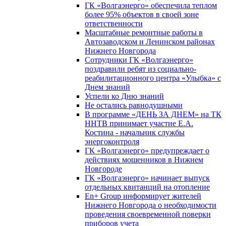
ГК «Волгаэнерго» обеспечила теплом
более 95% объектов в своей зоне
ответственности
Масштабные ремонтные работы в
Автозаводском и Ленинском районах
Нижнего Новгорода
Сотрудники ГК «Волгаэнерго»
поздравили ребят из социально-
реабилитационного центра «Улыбка» с
Днем знаний
Успели ко Дню знаний
Не остались равнодушными
В программе «ДЕНЬ ЗА ДНЕМ» на ТК
ННТВ принимает участие Е.А.
Костина - начальник службы
энергоконтроля
ГК «Волгаэнерго» предупреждает о
действиях мошенников в Нижнем
Новгороде
ГК «Волгаэнерго» начинает выпуск
отдельных квитанций на отопление
En+ Group информирует жителей
Нижнего Новгорода о необходимости
проведения своевременной поверки
приборов учета