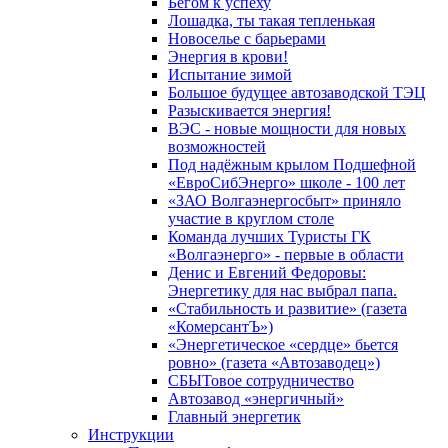
Бегом к успеху
Лошадка, ты такая тепленькая
Новоселье с барьерами
Энергия в крови!
Испытание зимой
Большое будущее автозаводской ТЭЦ
Разыскивается энергия!
ВЭС - новые мощности для новых
возможностей
Под надёжным крылом Подшефной
«ЕвроСибЭнерго» школе - 100 лет
«ЗАО Волгаэнергосбыт» приняло
участие в круглом столе
Команда лучших Туристы ГК
«Волгаэнерго» - первые в области
Денис и Евгений Федоровы:
Энергетику для нас выбрал папа.
«Стабильность и развитие» (газета
«КомерсантЪ»)
«Энергетическое «сердце» бьется
ровно» (газета «Автозаводец»)
СБЫТовое сотрудничество
Автозавод «энергичный»
Главный энергетик
Инструкции