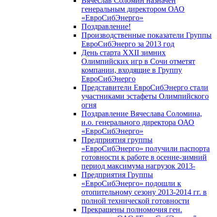
Вячеслав Соломин назначен
генеральным директором ОАО
«ЕвроСибЭнерго»
Поздравление!
Производственные показатели Группы
ЕвроСибЭнерго за 2013 год
День старта XXII зимних
Олимпийских игр в Сочи отметят
компании, входящие в Группу
ЕвроСибЭнерго
Представители ЕвроСибЭнерго стали
участниками эстафеты Олимпийского
огня
Поздравление Вячеслава Соломина,
и.о. генерального директора ОАО
«ЕвроСибЭнерго»
Предприятия группы
«ЕвроСибЭнерго» получили паспорта
готовности к работе в осенне-зимний
период максимума нагрузок 2013-
Предприятия Группы
«ЕвроСибЭнерго» подошли к
отопительному сезону 2013-2014 гг. в
полной технической готовности
Прекращены полномочия ген.