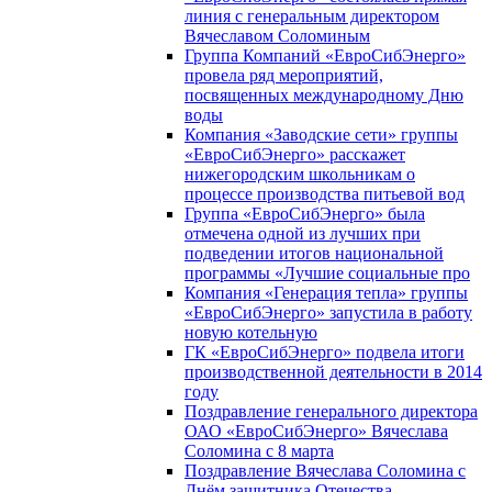
линия с генеральным директором
Вячеславом Соломиным
Группа Компаний «ЕвроСибЭнерго»
провела ряд мероприятий,
посвященных международному Дню
воды
Компания «Заводские сети» группы
«ЕвроСибЭнерго» расскажет
нижегородским школьникам о
процессе производства питьевой вод
Группа «ЕвроСибЭнерго» была
отмечена одной из лучших при
подведении итогов национальной
программы «Лучшие социальные про
Компания «Генерация тепла» группы
«ЕвроСибЭнерго» запустила в работу
новую котельную
ГК «ЕвроСибЭнерго» подвела итоги
производственной деятельности в 2014
году
Поздравление генерального директора
ОАО «ЕвроСибЭнерго» Вячеслава
Соломина с 8 марта
Поздравление Вячеслава Соломина с
Днём защитника Отечества