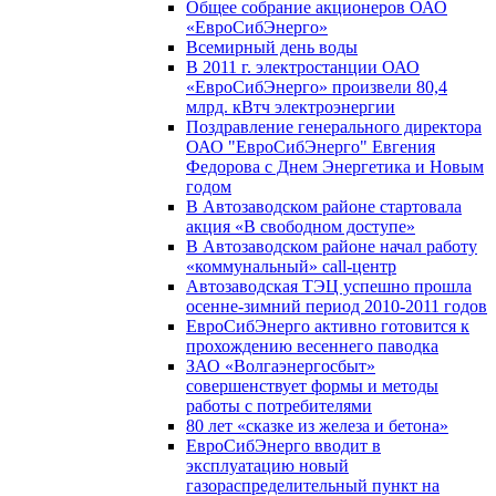
Общее собрание акционеров ОАО
«ЕвроСибЭнерго»
Всемирный день воды
В 2011 г. электростанции ОАО
«ЕвроСибЭнерго» произвели 80,4
млрд. кВтч электроэнергии
Поздравление генерального директора
ОАО "ЕвроСибЭнерго" Евгения
Федорова с Днем Энергетика и Новым
годом
В Автозаводском районе стартовала
акция «В свободном доступе»
В Автозаводском районе начал работу
«коммунальный» call-центр
Автозаводская ТЭЦ успешно прошла
осенне-зимний период 2010-2011 годов
ЕвроСибЭнерго активно готовится к
прохождению весеннего паводка
ЗАО «Волгаэнергосбыт»
совершенствует формы и методы
работы с потребителями
80 лет «сказке из железа и бетона»
ЕвроСибЭнерго вводит в
эксплуатацию новый
газораспределительный пункт на