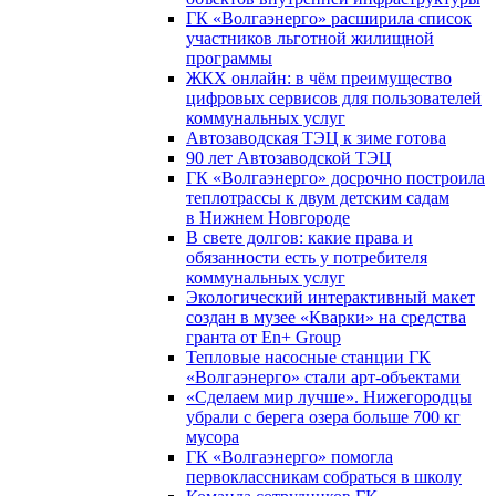
ГК «Волгаэнерго» расширила список
участников льготной жилищной
программы
ЖКХ онлайн: в чём преимущество
цифровых сервисов для пользователей
коммунальных услуг
Автозаводская ТЭЦ к зиме готова
90 лет Автозаводской ТЭЦ
ГК «Волгаэнерго» досрочно построила
теплотрассы к двум детским садам
в Нижнем Новгороде
В свете долгов: какие права и
обязанности есть у потребителя
коммунальных услуг
Экологический интерактивный макет
создан в музее «Кварки» на средства
гранта от En+ Group
Тепловые насосные станции ГК
«Волгаэнерго» стали арт-объектами
«Сделаем мир лучше». Нижегородцы
убрали с берега озера больше 700 кг
мусора
ГК «Волгаэнерго» помогла
первоклассникам собраться в школу