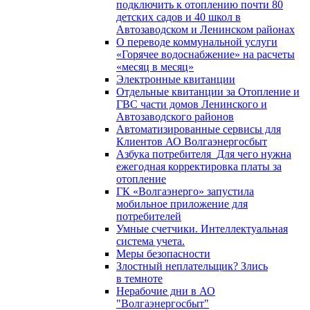
подключить к отоплению почти 80
детских садов и 40 школ в
Автозаводском и Ленинском районах
О переводе коммунальной услуги
«Горячее водоснабжение» на расчеты
«месяц в месяц»
Электронные квитанции
Отдельные квитанции за Отопление и
ГВС части домов Ленинского и
Автозаводского районов
Автоматизированные сервисы для
Клиентов АО Волгаэнергосбыт
Азбука потребителя_Для чего нужна
ежегодная корректировка платы за
отопление
ГК «Волгаэнерго» запустила
мобильное приложение для
потребителей
Умные счетчики. Интеллектуальная
система учета.
Меры безопасности
Злостный неплательщик? Злись
в темноте
Нерабочие дни в АО
"Волгаэнергосбыт"