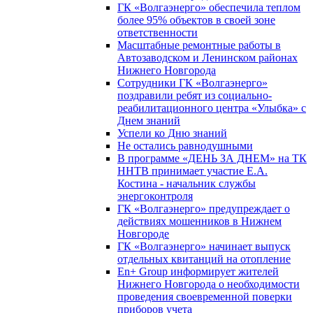
ГК «Волгаэнерго» обеспечила теплом
более 95% объектов в своей зоне
ответственности
Масштабные ремонтные работы в
Автозаводском и Ленинском районах
Нижнего Новгорода
Сотрудники ГК «Волгаэнерго»
поздравили ребят из социально-
реабилитационного центра «Улыбка» с
Днем знаний
Успели ко Дню знаний
Не остались равнодушными
В программе «ДЕНЬ ЗА ДНЕМ» на ТК
ННТВ принимает участие Е.А.
Костина - начальник службы
энергоконтроля
ГК «Волгаэнерго» предупреждает о
действиях мошенников в Нижнем
Новгороде
ГК «Волгаэнерго» начинает выпуск
отдельных квитанций на отопление
En+ Group информирует жителей
Нижнего Новгорода о необходимости
проведения своевременной поверки
приборов учета