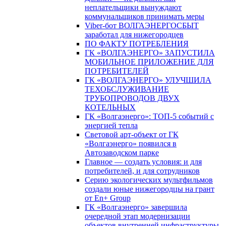
неплательщики вынуждают
коммунальщиков принимать меры
Viber-бот ВОЛГАЭНЕРГОСБЫТ
заработал для нижегородцев
ПО ФАКТУ ПОТРЕБЛЕНИЯ
ГК «ВОЛГАЭНЕРГО» ЗАПУСТИЛА
МОБИЛЬНОЕ ПРИЛОЖЕНИЕ ДЛЯ
ПОТРЕБИТЕЛЕЙ
ГК «ВОЛГАЭНЕРГО» УЛУЧШИЛА
ТЕХОБСЛУЖИВАНИЕ
ТРУБОПРОВОДОВ ДВУХ
КОТЕЛЬНЫХ
ГК «Волгаэнерго»: ТОП-5 событий с
энергией тепла
Световой арт-объект от ГК
«Волгаэнерго» появился в
Автозаводском парке
Главное — создать условия: и для
потребителей, и для сотрудников
Серию экологических мультфильмов
создали юные нижегородцы на грант
от En+ Group
ГК «Волгаэнерго» завершила
очередной этап модернизации
объектов внутренней инфраструктуры