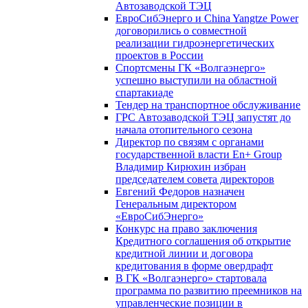
Автозаводской ТЭЦ
ЕвроСибЭнерго и China Yangtze Power
договорились о совместной
реализации гидроэнергетических
проектов в России
Спортсмены ГК «Волгаэнерго»
успешно выступили на областной
спартакиаде
Тендер на транспортное обслуживание
ГРС Автозаводской ТЭЦ запустят до
начала отопительного сезона
Директор по связям с органами
государственной власти En+ Group
Владимир Кирюхин избран
председателем совета директоров
Евгений Федоров назначен
Генеральным директором
«ЕвроСибЭнерго»
Конкурс на право заключения
Кредитного соглашения об открытие
кредитной линии и договора
кредитования в форме овердрафт
В ГК «Волгаэнерго» стартовала
программа по развитию преемников на
управленческие позиции в