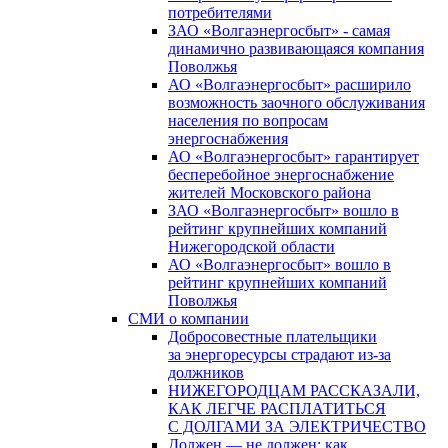
потребителями
ЗАО «Волгаэнергосбыт» - самая
динамично развивающаяся компания
Поволжья
АО «Волгаэнергосбыт» расширило
возможность заочного обслуживания
населения по вопросам
энергоснабжения
АО «Волгаэнергосбыт» гарантирует
бесперебойное энергоснабжение
жителей Московского района
ЗАО «Волгаэнергосбыт» вошло в
рейтинг крупнейших компаний
Нижегородской области
АО «Волгаэнергосбыт» вошло в
рейтинг крупнейших компаний
Поволжья
СМИ о компании
Добросовестные плательщики
за энергоресурсы страдают из-за
должников
НИЖЕГОРОДЦАМ РАССКАЗАЛИ,
КАК ЛЕГЧЕ РАСПЛАТИТЬСЯ
С ДОЛГАМИ ЗА ЭЛЕКТРИЧЕСТВО
Должен — не должен: как