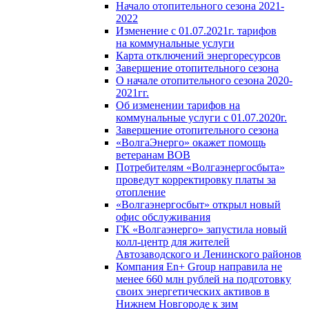
Начало отопительного сезона 2021-
2022
Изменение с 01.07.2021г. тарифов
на коммунальные услуги
Карта отключений энергоресурсов
Завершение отопительного сезона
О начале отопительного сезона 2020-
2021гг.
Об изменении тарифов на
коммунальные услуги с 01.07.2020г.
Завершение отопительного сезона
«ВолгаЭнерго» окажет помощь
ветеранам ВОВ
Потребителям «Волгаэнергосбыта»
проведут корректировку платы за
отопление
«Волгаэнергосбыт» открыл новый
офис обслуживания
ГК «Волгаэнерго» запустила новый
колл-центр для жителей
Автозаводского и Ленинского районов
Компания En+ Group направила не
менее 660 млн рублей на подготовку
своих энергетических активов в
Нижнем Новгороде к зим