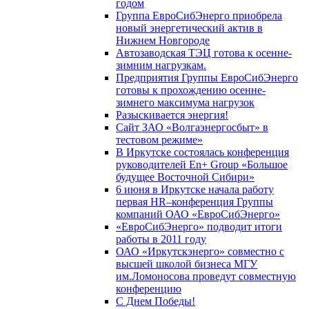
годом
Группа ЕвроСибЭнерго приобрела
новый энергетический актив в
Нижнем Новгороде
Автозаводская ТЭЦ готова к осенне-
зимним нагрузкам.
Предприятия Группы ЕвроСибЭнерго
готовы к прохождению осенне-
зимнего максимума нагрузок
Разыскивается энергия!
Сайт ЗАО «Волгаэнергосбыт» в
тестовом режиме»
В Иркутске состоялась конференция
руководителей En+ Group «Большое
будущее Восточной Сибири»
6 июня в Иркутске начала работу
первая HR–конференция Группы
компаний ОАО «ЕвроСибЭнерго»
«ЕвроСибЭнерго» подводит итоги
работы в 2011 году
ОАО «Иркутскэнерго» совместно с
высшей школой бизнеса МГУ
им.Ломоносова проведут совместную
конференцию
С Днем Победы!