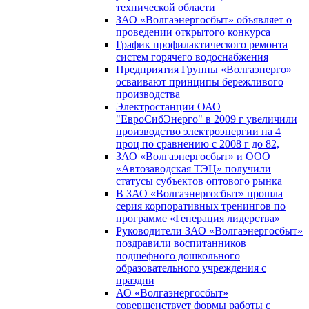
технической области
ЗАО «Волгаэнергосбыт» объявляет о
проведении открытого конкурса
График профилактического ремонта
систем горячего водоснабжения
Предприятия Группы «Волгаэнерго»
осваивают принципы бережливого
производства
Электростанции ОАО
"ЕвроСибЭнерго" в 2009 г увеличили
производство электроэнергии на 4
проц по сравнению с 2008 г до 82,
ЗАО «Волгаэнергосбыт» и ООО
«Автозаводская ТЭЦ» получили
статусы субъектов оптового рынка
В ЗАО «Волгаэнергосбыт» прошла
серия корпоративных тренингов по
программе «Генерация лидерства»
Руководители ЗАО «Волгаэнергосбыт»
поздравили воспитанников
подшефного дошкольного
образовательного учреждения с
праздни
АО «Волгаэнергосбыт»
совершенствует формы работы с