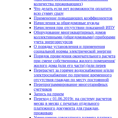
количества проживающих)
Что делать если нет возможности оплатить
всю сумму сразу
Применение повышающих коэффициентов
Начисления за общедомовые нужды
Начисления при отсутствии показаний ИПУ
Оборудование многоквартирных домов
коллективными (общедомовыми) приборами
учета энергоресурсов
О порядке установления и применения
социальной нормы электрической энергии
Порядок проведения окончательного расчета
при смене собственника жилого помещения/
жилого дома (или его части) (или перев
Перерасчет за горячее водоснабжение и/или
электроснабжение по причине временного
отсутствия граждан по месту постоянной
Перепрограммирование многотарифных
счетчиков
Запись на прием
Переход с 01.06.2019г. на систему расчетов
месяц в месяц с печатью отдельного
платежного документа для граждан,
проживаю
Уменьшение совокупного размера платежа