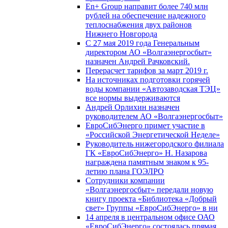
En+ Group направит более 740 млн
рублей на обеспечение надежного
теплоснабжения двух районов
Нижнего Новгорода
С 27 мая 2019 года Генеральным
директором АО «Волгаэнергосбыт»
назначен Андрей Рачковский.
Перерасчет тарифов за март 2019 г.
На источниках подготовки горячей
воды компании «Автозаводская ТЭЦ»
все нормы выдерживаются
Андрей Орлихин назначен
руководителем АО «Волгаэнергосбыт»
ЕвроСибЭнерго примет участие в
«Российской Энергетической Неделе»
Руководитель нижегородского филиала
ГК «ЕвроСибЭнерго» Н. Назарова
награждена памятным знаком к 95-
летию плана ГОЭЛРО
Сотрудники компании
«Волгаэнергосбыт» передали новую
книгу проекта «Библиотека «Добрый
свет» Группы «ЕвроСибЭнерго» в ни
14 апреля в центральном офисе ОАО
«ЕвроСибЭнерго» состоялась прямая