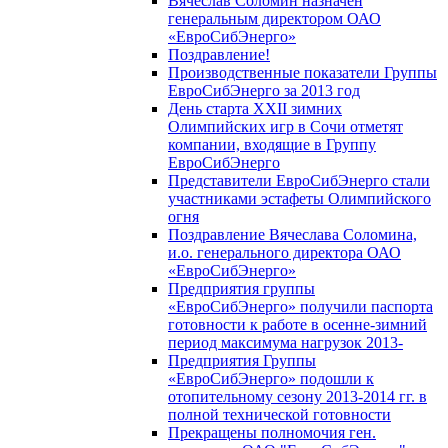
Вячеслав Соломин назначен
генеральным директором ОАО
«ЕвроСибЭнерго»
Поздравление!
Производственные показатели Группы
ЕвроСибЭнерго за 2013 год
День старта XXII зимних
Олимпийских игр в Сочи отметят
компании, входящие в Группу
ЕвроСибЭнерго
Представители ЕвроСибЭнерго стали
участниками эстафеты Олимпийского
огня
Поздравление Вячеслава Соломина,
и.о. генерального директора ОАО
«ЕвроСибЭнерго»
Предприятия группы
«ЕвроСибЭнерго» получили паспорта
готовности к работе в осенне-зимний
период максимума нагрузок 2013-
Предприятия Группы
«ЕвроСибЭнерго» подошли к
отопительному сезону 2013-2014 гг. в
полной технической готовности
Прекращены полномочия ген.