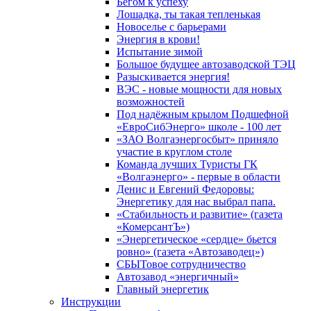
Бегом к успеху
Лошадка, ты такая тепленькая
Новоселье с барьерами
Энергия в крови!
Испытание зимой
Большое будущее автозаводской ТЭЦ
Разыскивается энергия!
ВЭС - новые мощности для новых
возможностей
Под надёжным крылом Подшефной
«ЕвроСибЭнерго» школе - 100 лет
«ЗАО Волгаэнергосбыт» приняло
участие в круглом столе
Команда лучших Туристы ГК
«Волгаэнерго» - первые в области
Денис и Евгений Федоровы:
Энергетику для нас выбрал папа.
«Стабильность и развитие» (газета
«КомерсантЪ»)
«Энергетическое «сердце» бьется
ровно» (газета «Автозаводец»)
СБЫТовое сотрудничество
Автозавод «энергичный»
Главный энергетик
Инструкции