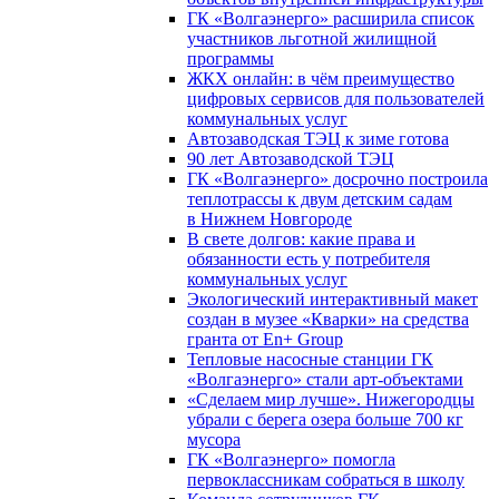
ГК «Волгаэнерго» расширила список
участников льготной жилищной
программы
ЖКХ онлайн: в чём преимущество
цифровых сервисов для пользователей
коммунальных услуг
Автозаводская ТЭЦ к зиме готова
90 лет Автозаводской ТЭЦ
ГК «Волгаэнерго» досрочно построила
теплотрассы к двум детским садам
в Нижнем Новгороде
В свете долгов: какие права и
обязанности есть у потребителя
коммунальных услуг
Экологический интерактивный макет
создан в музее «Кварки» на средства
гранта от En+ Group
Тепловые насосные станции ГК
«Волгаэнерго» стали арт-объектами
«Сделаем мир лучше». Нижегородцы
убрали с берега озера больше 700 кг
мусора
ГК «Волгаэнерго» помогла
первоклассникам собраться в школу