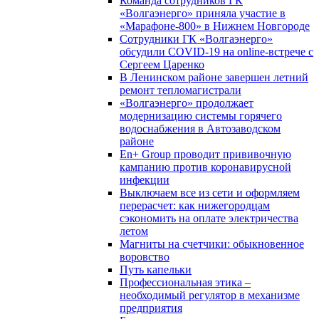
Команда сотрудников ГК
«Волгаэнерго» приняла участие в
«Марафоне-800» в Нижнем Новгороде
Сотрудники ГК «Волгаэнерго»
обсудили COVID-19 на online-встрече с
Сергеем Царенко
В Ленинском районе завершен летний
ремонт тепломагистрали
«Волгаэнерго» продолжает
модернизацию системы горячего
водоснабжения в Автозаводском
районе
En+ Group проводит прививочную
кампанию против коронавирусной
инфекции
Выключаем все из сети и оформляем
перерасчет: как нижегородцам
сэкономить на оплате электричества
летом
Магниты на счетчики: обыкновенное
воровство
Путь капельки
Профессиональная этика –
необходимый регулятор в механизме
предприятия