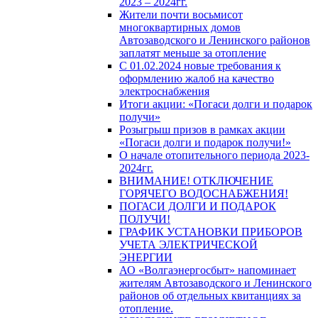
2023 – 2024гг.
Жители почти восьмисот
многоквартирных домов
Автозаводского и Ленинского районов
заплатят меньше за отопление
С 01.02.2024 новые требования к
оформлению жалоб на качество
электроснабжения
Итоги акции: «Погаси долги и подарок
получи»
Розыгрыш призов в рамках акции
«Погаси долги и подарок получи!»
О начале отопительного периода 2023-
2024гг.
ВНИМАНИЕ! ОТКЛЮЧЕНИЕ
ГОРЯЧЕГО ВОДОСНАБЖЕНИЯ!
ПОГАСИ ДОЛГИ И ПОДАРОК
ПОЛУЧИ!
ГРАФИК УСТАНОВКИ ПРИБОРОВ
УЧЕТА ЭЛЕКТРИЧЕСКОЙ
ЭНЕРГИИ
АО «Волгаэнергосбыт» напоминает
жителям Автозаводского и Ленинского
районов об отдельных квитанциях за
отопление.