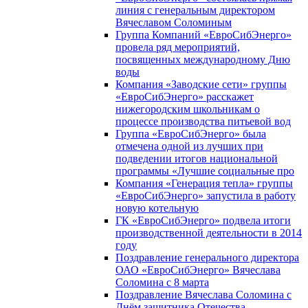
линия с генеральным директором
Вячеславом Соломиным
Группа Компаний «ЕвроСибЭнерго»
провела ряд мероприятий,
посвященных международному Дню
воды
Компания «Заводские сети» группы
«ЕвроСибЭнерго» расскажет
нижегородским школьникам о
процессе производства питьевой вод
Группа «ЕвроСибЭнерго» была
отмечена одной из лучших при
подведении итогов национальной
программы «Лучшие социальные про
Компания «Генерация тепла» группы
«ЕвроСибЭнерго» запустила в работу
новую котельную
ГК «ЕвроСибЭнерго» подвела итоги
производственной деятельности в 2014
году
Поздравление генерального директора
ОАО «ЕвроСибЭнерго» Вячеслава
Соломина с 8 марта
Поздравление Вячеслава Соломина с
Днём защитника Отечества