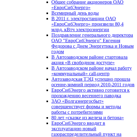
Общее собрание акционеров ОАО
«ЕвроСибЭнерго»
Всемирный день воды
В 2011 г. электростанции ОАО
«ЕвроСибЭнерго» произвели 80,4
млрд. кВтч электроэнергии
Поздравление генерального директора
ОАО "ЕвроСибЭнерго" Евгения
Федорова с Днем Энергетика и Новым
годом
В Автозаводском районе стартовала
акция «В свободном доступе»
В Автозаводском районе начал работу
«коммунальный» call-центр
Автозаводская ТЭЦ успешно прошла
осенне-зимний период 2010-2011 годов
ЕвроСибЭнерго активно готовится к
прохождению весеннего паводка
ЗАО «Волгаэнергосбыт»
совершенствует формы и методы
работы с потребителями
80 лет «сказке из железа и бетона»
ЕвроСибЭнерго вводит в
эксплуатацию новый
газораспределительный пункт на