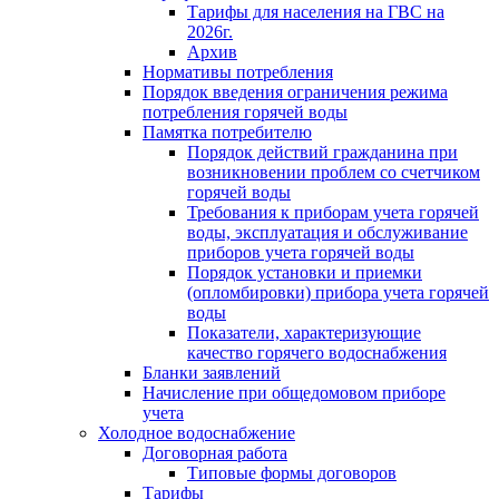
Тарифы для населения на ГВС на
2026г.
Архив
Нормативы потребления
Порядок введения ограничения режима
потребления горячей воды
Памятка потребителю
Порядок действий гражданина при
возникновении проблем со счетчиком
горячей воды
Требования к приборам учета горячей
воды, эксплуатация и обслуживание
приборов учета горячей воды
Порядок установки и приемки
(опломбировки) прибора учета горячей
воды
Показатели, характеризующие
качество горячего водоснабжения
Бланки заявлений
Начисление при общедомовом приборе
учета
Холодное водоснабжение
Договорная работа
Типовые формы договоров
Тарифы