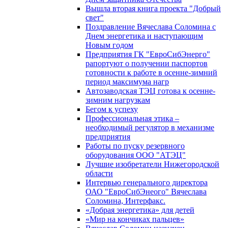
Вышла вторая книга проекта "Добрый
свет"
Поздравление Вячеслава Соломина с
Днем энергетика и наступающим
Новым годом
Предприятия ГК "ЕвроСибЭнерго"
рапортуют о получении паспортов
готовности к работе в осенне-зимний
период максимума нагр
Автозаводская ТЭЦ готова к осенне-
зимним нагрузкам
Бегом к успеху
Профессиональная этика –
необходимый регулятор в механизме
предприятия
Работы по пуску резервного
оборудования ООО "АТЭЦ"
Лучшие изобретатели Нижегородской
области
Интервью генерального директора
ОАО "ЕвроСибЭнеого" Вячеслава
Соломина, Интерфакс.
«Добрая энергетика» для детей
«Мир на кончиках пальцев»