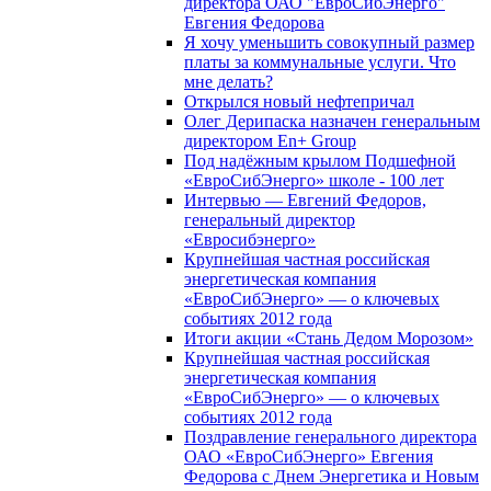
директора ОАО "ЕвроСибЭнерго"
Евгения Федорова
Я хочу уменьшить совокупный размер
платы за коммунальные услуги. Что
мне делать?
Открылся новый нефтепричал
Олег Дерипаска назначен генеральным
директором En+ Group
Под надёжным крылом Подшефной
«ЕвроСибЭнерго» школе - 100 лет
Интервью — Евгений Федоров,
генеральный директор
«Евросибэнерго»
Крупнейшая частная российская
энергетическая компания
«ЕвроСибЭнерго» — о ключевых
событиях 2012 года
Итоги акции «Стань Дедом Морозом»
Крупнейшая частная российская
энергетическая компания
«ЕвроСибЭнерго» — о ключевых
событиях 2012 года
Поздравление генерального директора
ОАО «ЕвроСибЭнерго» Евгения
Федорова с Днем Энергетика и Новым