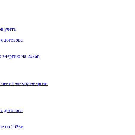
в учета
я договора
 энергию на 2026г.
бления электроэнергии
я договора
е на 2026г.