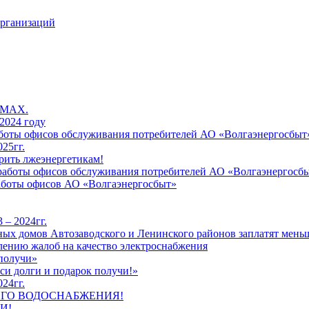
организаций
 MAX.
2024 году
работы офисов обслуживания потребителей АО «Волгаэнергосбыт
25гг.
рить лжеэнергетикам!
к работы офисов обслуживания потребителей АО «Волгаэнергосб
работы офисов АО «Волгаэнергосбыт»
 – 2024гг.
ых домов Автозаводского и Ленинского районов заплатят меньш
лению жалоб на качество электроснабжения
 получи»
си долги и подарок получи!»
24гг.
ЕГО ВОДОСНАБЖЕНИЯ!
И!