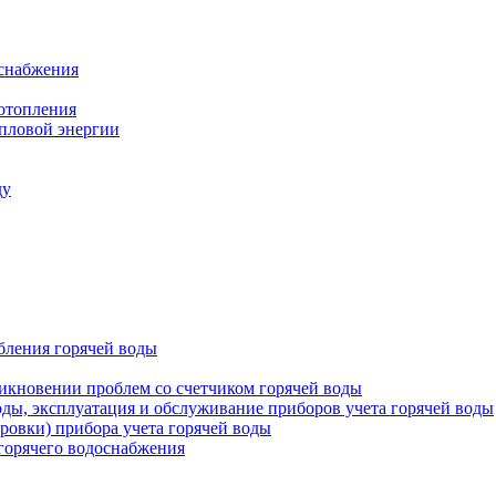
оснабжения
 отопления
епловой энергии
ду
бления горячей воды
икновении проблем со счетчиком горячей воды
оды, эксплуатация и обслуживание приборов учета горячей воды
ровки) прибора учета горячей воды
 горячего водоснабжения