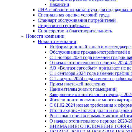
Вакансии
ЛНА в области охраны труда для подрядных 
Специальная оценка условий труда
Стандарт обслуживания потребителей
Лицензии и сертификаты
Спонсорство и благотворительность
Новости компании
Новости компании
Информационный канал в мессенджере
Обслуживание граждан-потребителей в 
С 1 ноября 2024 года изменен график 
О начале отопительного периода 2024-20
АО «Волгаэнергосбыт» призывает не ве
С 1 сентября 2024 года изменен графи
С 1 августа 2024 года изменен график 
Прием платежей населения
Нанимателям жилых помещений
Завершение отопительного периода 2023
Жители почти восьмисот многоквартирн
С 01.02.2024 новые требования к оформ
Итоги акции: «Погаси долги и подарок
Розыгрыш призов в рамках акции «Пога
О начале отопительного периода 2023-20
ВНИМАНИЕ! ОТКЛЮЧЕНИЕ ГОРЯЧ
ПОГАСИ ДОЛГИ И ПОДАРОК ПОЛУЧ