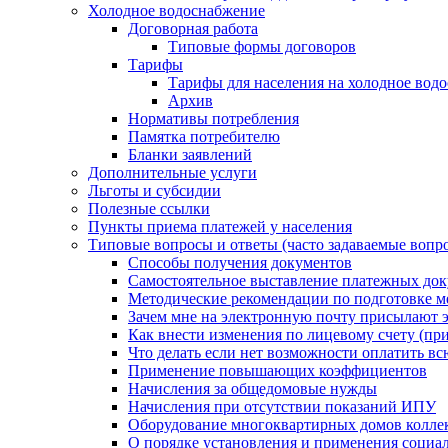
Холодное водоснабжение
Договорная работа
Типовые формы договоров
Тарифы
Тарифы для населения на холодное водо
Архив
Нормативы потребления
Памятка потребителю
Бланки заявлений
Дополнительные услуги
Льготы и субсидии
Полезные ссылки
Пункты приема платежей у населения
Типовые вопросы и ответы (часто задаваемые вопр
Способы получения документов
Самостоятельное выставление платежных док
Методические рекомендации по подготовке ме
Зачем мне на электронную почту присылают э
Как внести изменения по лицевому счету (п
Что делать если нет возможности оплатить вс
Применение повышающих коэффициентов
Начисления за общедомовые нужды
Начисления при отсутствии показаний ИПУ
Оборудование многоквартирных домов колле
О порядке установления и применения социа