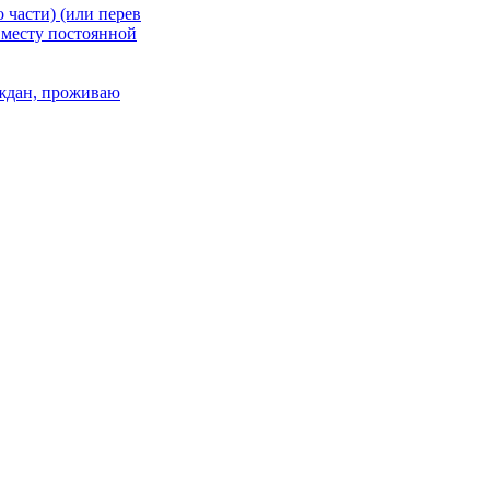
 части) (или перев
 месту постоянной
раждан, проживаю