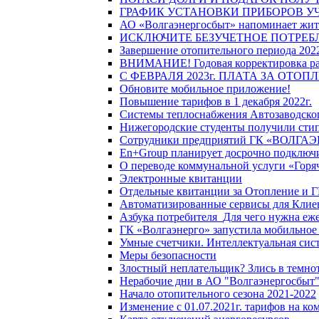
ГРАФИК УСТАНОВКИ ПРИБОРОВ У
АО «Волгаэнергосбыт» напоминает жите
ИСКЛЮЧИТЕ БЕЗУЧЕТНОЕ ПОТРЕБ
Завершение отопительного периода 2022
ВНИМАНИЕ! Годовая корректировка разм
С ФЕВРАЛЯ 2023г. ПЛАТА ЗА ОТО
Обновите мобильное приложение!
Повышение тарифов в 1 декабря 2022г.
Системы теплоснабжения Автозаводског
Нижегородские студенты получили стип
Сотрудники предприятий ГК «ВОЛГАЭНЕ
En+Group планирует досрочно подключи
О переводе коммунальной услуги «Горяч
Электронные квитанции
Отдельные квитанции за Отопление и Г
Автоматизированные сервисы для Клие
Азбука потребителя_Для чего нужна еже
ГК «Волгаэнерго» запустила мобильное
Умные счетчики. Интеллектуальная сист
Меры безопасности
Злостный неплательщик? Злись в темно
Нерабочие дни в АО "Волгаэнергосбыт
Начало отопительного сезона 2021-2022
Изменение с 01.07.2021г. тарифов на к