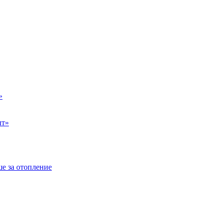
»
ыт»
е за отопление