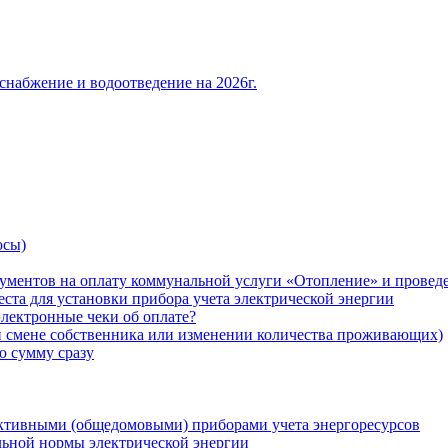
снабжение и водоотведение на 2026г.
осы)
ументов на оплату коммунальной услуги «Отопление» и проведе
ста для установки прибора учета электрической энергии
лектронные чеки об оплате?
ри смене собственника или изменении количества проживающих)
ю сумму сразу
ктивными (общедомовыми) приборами учета энергоресурсов
льной нормы электрической энергии