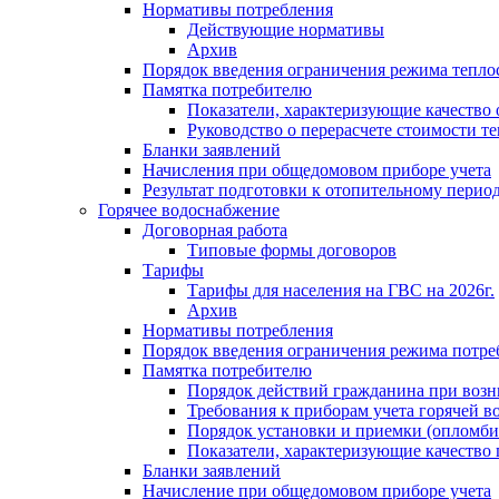
Нормативы потребления
Действующие нормативы
Архив
Порядок введения ограничения режима тепл
Памятка потребителю
Показатели, характеризующие качество
Руководство о перерасчете стоимости т
Бланки заявлений
Начисления при общедомовом приборе учета
Результат подготовки к отопительному перио
Горячее водоснабжение
Договорная работа
Типовые формы договоров
Тарифы
Тарифы для населения на ГВС на 2026г.
Архив
Нормативы потребления
Порядок введения ограничения режима потре
Памятка потребителю
Порядок действий гражданина при возн
Требования к приборам учета горячей в
Порядок установки и приемки (опломби
Показатели, характеризующие качество
Бланки заявлений
Начисление при общедомовом приборе учета