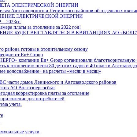
ЧЕТА ЭЛЕКТРИЧЕСКОЙ ЭНЕРГИИ
лям Автозаводского и Ленинского районов об отдельных квитан
ЛЕНИЕ ЭЛЕКТРИЧЕСКОЙ ЭНЕРГИИ
 – 2023гг.
ера платы за отопление за 2022 год!
ПЛЕНИЕ БУДЕТ ВЫСТАВЛЯТЬСЯ В КВИТАНЦИЯХ АО «ВОЛ
о района готовы к отопительному сезону
ендии от En+ Group
РГО» компании En+ Group организовали благотворительную а
ть к отоплению почти 80 детских садов и 40 школ в Автозавод
ее водоснабжение» на расчеты «месяц в месяц»
ВС части домов Ленинского и Автозаводского районов
нтов АО Волгаэнергосбыт
годная корректировка платы за отопление
 приложение для потребителей
ема учета.
те
"
оммунальные услуги