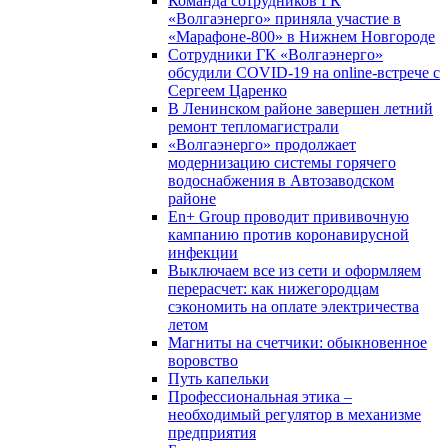
Команда сотрудников ГК
«Волгаэнерго» приняла участие в
«Марафоне-800» в Нижнем Новгороде
Сотрудники ГК «Волгаэнерго»
обсудили COVID-19 на online-встрече с
Сергеем Царенко
В Ленинском районе завершен летний
ремонт тепломагистрали
«Волгаэнерго» продолжает
модернизацию системы горячего
водоснабжения в Автозаводском
районе
En+ Group проводит прививочную
кампанию против коронавирусной
инфекции
Выключаем все из сети и оформляем
перерасчет: как нижегородцам
сэкономить на оплате электричества
летом
Магниты на счетчики: обыкновенное
воровство
Путь капельки
Профессиональная этика –
необходимый регулятор в механизме
предприятия