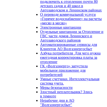
подключить к отоплению почти 80
детских садов и 40 школ в
Автозаводском и Ленинском районах
О переводе коммунальной услуги
«Горячее водоснабжение» на расчеты
«месяц в месяц»
Электронные квитанции
Отдельные квитанции за Отопление и
ГВС части домов Ленинского и
Автозаводского районов
Автоматизированные сервисы для
Клиентов АО Волгаэнергосбыт
Азбука потребителя_Для чего нужна
ежегодная корректировка платы за
отопление
ГК «Волгаэнерго» запустила
мобильное приложение для
потребителей
Умные счетчики. Интеллектуальная
система учета.
Меры безопасности
Злостный неплательщик? Злись
в темноте
Нерабочие дни в АО
"Волгаэнергосбыт"