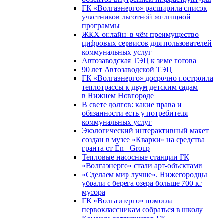
ГК «Волгаэнерго» расширила список
участников льготной жилищной
программы
ЖКХ онлайн: в чём преимущество
цифровых сервисов для пользователей
коммунальных услуг
Автозаводская ТЭЦ к зиме готова
90 лет Автозаводской ТЭЦ
ГК «Волгаэнерго» досрочно построила
теплотрассы к двум детским садам
в Нижнем Новгороде
В свете долгов: какие права и
обязанности есть у потребителя
коммунальных услуг
Экологический интерактивный макет
создан в музее «Кварки» на средства
гранта от En+ Group
Тепловые насосные станции ГК
«Волгаэнерго» стали арт-объектами
«Сделаем мир лучше». Нижегородцы
убрали с берега озера больше 700 кг
мусора
ГК «Волгаэнерго» помогла
первоклассникам собраться в школу