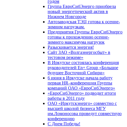
годом
Группа ЕвроСибЭнерго приобрела
новый энергетический актив в
Нижнем Новгороде
Автозаводская ТЭЦ готова к осенне-
зимним нагрузкам.
Предприятия Группы ЕвроСибЭнерго
готовы к прохождению осенне-
зимнего максимума нагрузок
Разыскивается энергия!
Сайт ЗАО «Волгаэнергосбыт» в
тестовом режиме»
В Иркутске состоялась конференция
руководителей En+ Group «Большое
будущее Восточной Сибири»
6 июня в Иркутске начала работу
первая HR–конференция Группы
компаний ОАО «ЕвроСибЭнерго»
«ЕвроСибЭнерго» подводит итоги
работы в 2011 году
ОАО «Иркутскэнерго» совместно с
высшей школой бизнеса МГУ
им.Ломоносова проведут совместную
конференцию
С Днем Победы!