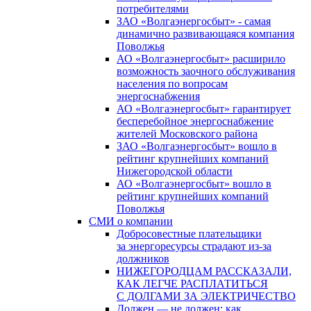
потребителями
ЗАО «Волгаэнергосбыт» - самая
динамично развивающаяся компания
Поволжья
АО «Волгаэнергосбыт» расширило
возможность заочного обслуживания
населения по вопросам
энергоснабжения
АО «Волгаэнергосбыт» гарантирует
бесперебойное энергоснабжение
жителей Московского района
ЗАО «Волгаэнергосбыт» вошло в
рейтинг крупнейших компаний
Нижегородской области
АО «Волгаэнергосбыт» вошло в
рейтинг крупнейших компаний
Поволжья
СМИ о компании
Добросовестные плательщики
за энергоресурсы страдают из-за
должников
НИЖЕГОРОДЦАМ РАССКАЗАЛИ,
КАК ЛЕГЧЕ РАСПЛАТИТЬСЯ
С ДОЛГАМИ ЗА ЭЛЕКТРИЧЕСТВО
Должен — не должен: как