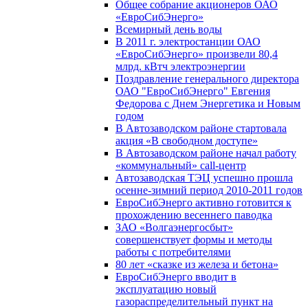
Общее собрание акционеров ОАО
«ЕвроСибЭнерго»
Всемирный день воды
В 2011 г. электростанции ОАО
«ЕвроСибЭнерго» произвели 80,4
млрд. кВтч электроэнергии
Поздравление генерального директора
ОАО "ЕвроСибЭнерго" Евгения
Федорова с Днем Энергетика и Новым
годом
В Автозаводском районе стартовала
акция «В свободном доступе»
В Автозаводском районе начал работу
«коммунальный» call-центр
Автозаводская ТЭЦ успешно прошла
осенне-зимний период 2010-2011 годов
ЕвроСибЭнерго активно готовится к
прохождению весеннего паводка
ЗАО «Волгаэнергосбыт»
совершенствует формы и методы
работы с потребителями
80 лет «сказке из железа и бетона»
ЕвроСибЭнерго вводит в
эксплуатацию новый
газораспределительный пункт на