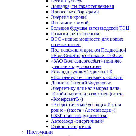
Бегом к успеху
Лошадка, ты такая тепленькая
Новоселье с барьерами
Энергия в крови!
Испытание зимой
Большое будущее автозаводской ТЭЦ
Разыскивается энергия!
ВЭС - новые мощности для новых
возможностей
Под надёжным крылом Подшефной
«ЕвроСибЭнерго» школе - 100 лет
«ЗАО Волгаэнергосбыт» приняло
участие в круглом столе
Команда лучших Туристы ГК
«Волгаэнерго» - первые в области
Денис и Евгений Федоровы:
Энергетику для нас выбрал папа.
«Стабильность и развитие» (газета
«КомерсантЪ»)
«Энергетическое «сердце» бьется
ровно» (газета «Автозаводец»)
СБЫТовое сотрудничество
Автозавод «энергичный»
Главный энергетик
Инструкции