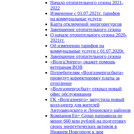
Начало отопительного сезона 2021-
2022
Изменение с 01.07.2021г. тарифов
на коммунальные услуги
Карта отключений энергоресурсов
Завершение отопительного сезона
О начале отопительного сезона 2020-
2021гг.
Об изменении тарифов на
коммунальные услуги с 01.07.2020г.
Завершение отопительного сезона
«ВолгаЭнерго» окажет помощь
ветеранам ВОВ
Потребителям «Волгаэнергосбыта»
проведут корректировку платы за
отопление
«Волгаэнергосбыт» открыл новый
офис обслуживания
ГК «Волгаэнерго» запустила новый
колл-центр для жителей
Автозаводского и Ленинского районов
Компания En+ Group направила не
менее 660 млн рублей на подготовку
своих энергетических активов в
Нижнем Новгороде к зим