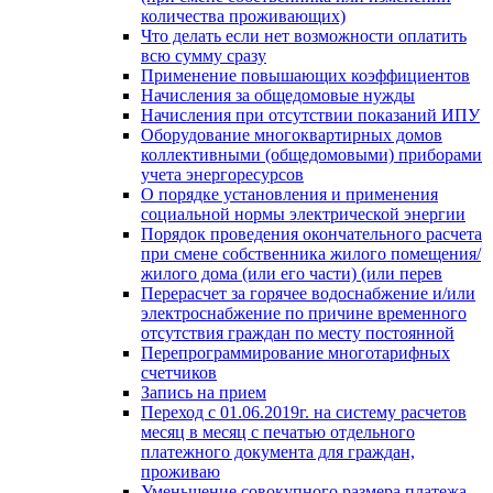
количества проживающих)
Что делать если нет возможности оплатить
всю сумму сразу
Применение повышающих коэффициентов
Начисления за общедомовые нужды
Начисления при отсутствии показаний ИПУ
Оборудование многоквартирных домов
коллективными (общедомовыми) приборами
учета энергоресурсов
О порядке установления и применения
социальной нормы электрической энергии
Порядок проведения окончательного расчета
при смене собственника жилого помещения/
жилого дома (или его части) (или перев
Перерасчет за горячее водоснабжение и/или
электроснабжение по причине временного
отсутствия граждан по месту постоянной
Перепрограммирование многотарифных
счетчиков
Запись на прием
Переход с 01.06.2019г. на систему расчетов
месяц в месяц с печатью отдельного
платежного документа для граждан,
проживаю
Уменьшение совокупного размера платежа