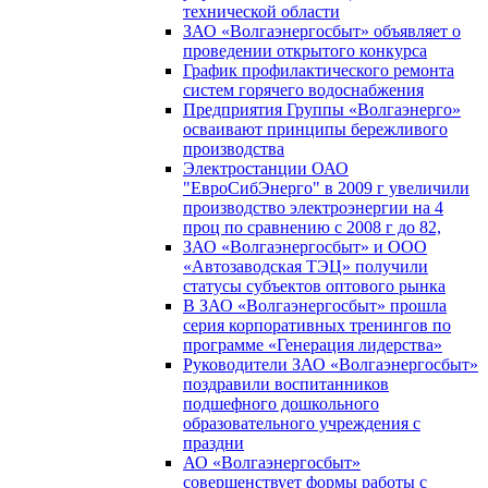
технической области
ЗАО «Волгаэнергосбыт» объявляет о
проведении открытого конкурса
График профилактического ремонта
систем горячего водоснабжения
Предприятия Группы «Волгаэнерго»
осваивают принципы бережливого
производства
Электростанции ОАО
"ЕвроСибЭнерго" в 2009 г увеличили
производство электроэнергии на 4
проц по сравнению с 2008 г до 82,
ЗАО «Волгаэнергосбыт» и ООО
«Автозаводская ТЭЦ» получили
статусы субъектов оптового рынка
В ЗАО «Волгаэнергосбыт» прошла
серия корпоративных тренингов по
программе «Генерация лидерства»
Руководители ЗАО «Волгаэнергосбыт»
поздравили воспитанников
подшефного дошкольного
образовательного учреждения с
праздни
АО «Волгаэнергосбыт»
совершенствует формы работы с