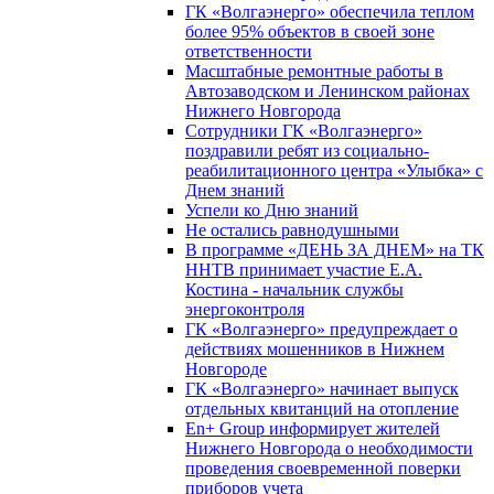
ГК «Волгаэнерго» обеспечила теплом
более 95% объектов в своей зоне
ответственности
Масштабные ремонтные работы в
Автозаводском и Ленинском районах
Нижнего Новгорода
Сотрудники ГК «Волгаэнерго»
поздравили ребят из социально-
реабилитационного центра «Улыбка» с
Днем знаний
Успели ко Дню знаний
Не остались равнодушными
В программе «ДЕНЬ ЗА ДНЕМ» на ТК
ННТВ принимает участие Е.А.
Костина - начальник службы
энергоконтроля
ГК «Волгаэнерго» предупреждает о
действиях мошенников в Нижнем
Новгороде
ГК «Волгаэнерго» начинает выпуск
отдельных квитанций на отопление
En+ Group информирует жителей
Нижнего Новгорода о необходимости
проведения своевременной поверки
приборов учета