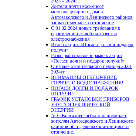
2023 – 2024гг.
Жители почти восьмисот
многоквартирных домов
Автозаводского и Ленинского районов
заплатят меньше за отопление
С 01.02.2024 новые требования к
оформлению жалоб на качество
электроснабжения
Итоги акции: «Погаси долги и подарок
получи»
Розыгрыш призов в рамках акции
«Погаси долги и подарок получи!»
О начале отопительного периода 2023-
2024гг.
ВНИМАНИЕ! ОТКЛЮЧЕНИЕ
ГОРЯЧЕГО ВОДОСНАБЖЕНИЯ!
ПОГАСИ ДОЛГИ И ПОДАРОК
ПОЛУЧИ!
ГРАФИК УСТАНОВКИ ПРИБОРОВ
УЧЕТА ЭЛЕКТРИЧЕСКОЙ
ЭНЕРГИИ
АО «Волгаэнергосбыт» напоминает
жителям Автозаводского и Ленинского
районов об отдельных квитанциях за
отопление.