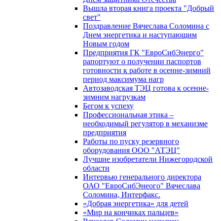
Вышла вторая книга проекта "Добрый
свет"
Поздравление Вячеслава Соломина с
Днем энергетика и наступающим
Новым годом
Предприятия ГК "ЕвроСибЭнерго"
рапортуют о получении паспортов
готовности к работе в осенне-зимний
период максимума нагр
Автозаводская ТЭЦ готова к осенне-
зимним нагрузкам
Бегом к успеху
Профессиональная этика –
необходимый регулятор в механизме
предприятия
Работы по пуску резервного
оборудования ООО "АТЭЦ"
Лучшие изобретатели Нижегородской
области
Интервью генерального директора
ОАО "ЕвроСибЭнеого" Вячеслава
Соломина, Интерфакс.
«Добрая энергетика» для детей
«Мир на кончиках пальцев»