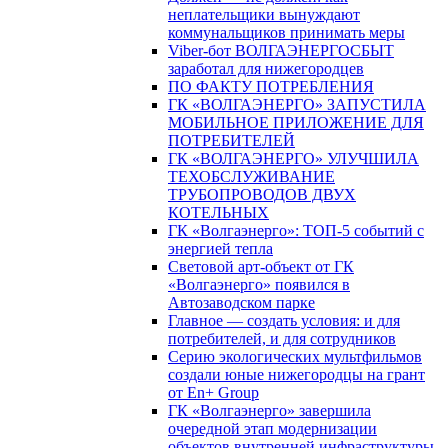
неплательщики вынуждают
коммунальщиков принимать меры
Viber-бот ВОЛГАЭНЕРГОСБЫТ
заработал для нижегородцев
ПО ФАКТУ ПОТРЕБЛЕНИЯ
ГК «ВОЛГАЭНЕРГО» ЗАПУСТИЛА
МОБИЛЬНОЕ ПРИЛОЖЕНИЕ ДЛЯ
ПОТРЕБИТЕЛЕЙ
ГК «ВОЛГАЭНЕРГО» УЛУЧШИЛА
ТЕХОБСЛУЖИВАНИЕ
ТРУБОПРОВОДОВ ДВУХ
КОТЕЛЬНЫХ
ГК «Волгаэнерго»: ТОП-5 событий с
энергией тепла
Световой арт-объект от ГК
«Волгаэнерго» появился в
Автозаводском парке
Главное — создать условия: и для
потребителей, и для сотрудников
Серию экологических мультфильмов
создали юные нижегородцы на грант
от En+ Group
ГК «Волгаэнерго» завершила
очередной этап модернизации
объектов внутренней инфраструктуры