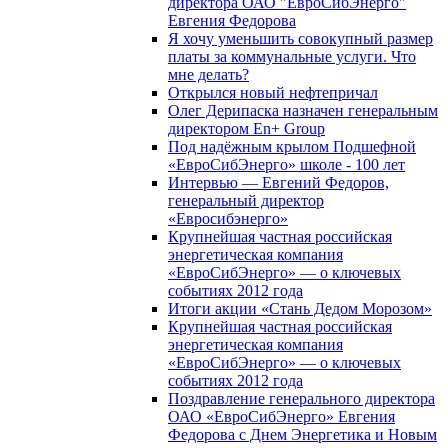
директора ОАО "ЕвроСибЭнерго"
Евгения Федорова
Я хочу уменьшить совокупный размер
платы за коммунальные услуги. Что
мне делать?
Открылся новый нефтепричал
Олег Дерипаска назначен генеральным
директором En+ Group
Под надёжным крылом Подшефной
«ЕвроСибЭнерго» школе - 100 лет
Интервью — Евгений Федоров,
генеральный директор
«Евросибэнерго»
Крупнейшая частная российская
энергетическая компания
«ЕвроСибЭнерго» — о ключевых
событиях 2012 года
Итоги акции «Стань Дедом Морозом»
Крупнейшая частная российская
энергетическая компания
«ЕвроСибЭнерго» — о ключевых
событиях 2012 года
Поздравление генерального директора
ОАО «ЕвроСибЭнерго» Евгения
Федорова с Днем Энергетика и Новым