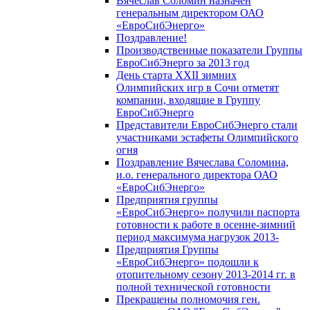
Вячеслав Соломин назначен
генеральным директором ОАО
«ЕвроСибЭнерго»
Поздравление!
Производственные показатели Группы
ЕвроСибЭнерго за 2013 год
День старта XXII зимних
Олимпийских игр в Сочи отметят
компании, входящие в Группу
ЕвроСибЭнерго
Представители ЕвроСибЭнерго стали
участниками эстафеты Олимпийского
огня
Поздравление Вячеслава Соломина,
и.о. генерального директора ОАО
«ЕвроСибЭнерго»
Предприятия группы
«ЕвроСибЭнерго» получили паспорта
готовности к работе в осенне-зимний
период максимума нагрузок 2013-
Предприятия Группы
«ЕвроСибЭнерго» подошли к
отопительному сезону 2013-2014 гг. в
полной технической готовности
Прекращены полномочия ген.