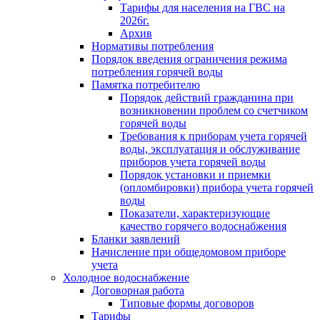
Тарифы для населения на ГВС на
2026г.
Архив
Нормативы потребления
Порядок введения ограничения режима
потребления горячей воды
Памятка потребителю
Порядок действий гражданина при
возникновении проблем со счетчиком
горячей воды
Требования к приборам учета горячей
воды, эксплуатация и обслуживание
приборов учета горячей воды
Порядок установки и приемки
(опломбировки) прибора учета горячей
воды
Показатели, характеризующие
качество горячего водоснабжения
Бланки заявлений
Начисление при общедомовом приборе
учета
Холодное водоснабжение
Договорная работа
Типовые формы договоров
Тарифы