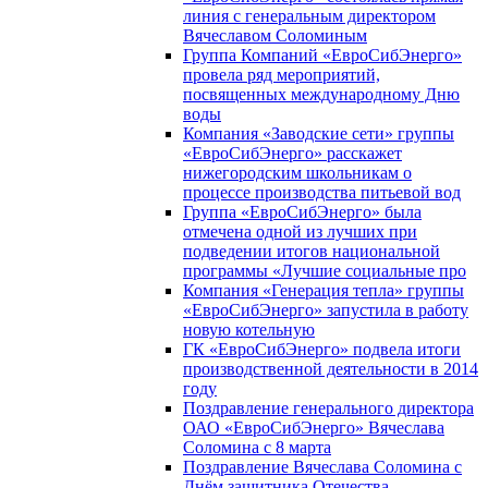
линия с генеральным директором
Вячеславом Соломиным
Группа Компаний «ЕвроСибЭнерго»
провела ряд мероприятий,
посвященных международному Дню
воды
Компания «Заводские сети» группы
«ЕвроСибЭнерго» расскажет
нижегородским школьникам о
процессе производства питьевой вод
Группа «ЕвроСибЭнерго» была
отмечена одной из лучших при
подведении итогов национальной
программы «Лучшие социальные про
Компания «Генерация тепла» группы
«ЕвроСибЭнерго» запустила в работу
новую котельную
ГК «ЕвроСибЭнерго» подвела итоги
производственной деятельности в 2014
году
Поздравление генерального директора
ОАО «ЕвроСибЭнерго» Вячеслава
Соломина с 8 марта
Поздравление Вячеслава Соломина с
Днём защитника Отечества