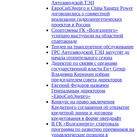
Автозаводской ТЭЦ
ЕвроСибЭнерго и China Yangtze Power
договорились о совместной
реализации гидроэнергетических
проектов в России
Спортсмены ГК «Волгаэнерго»
успешно выступили на областной
спартакиаде
Тендер на транспортное обслуживание
ГРС Автозаводской ТЭЦ запустят до
начала отопительного сезона
Директор по связям с органами
государственной власти En+ Group
Владимир Кирюхин избран
председателем совета директоров
Евгений Федоров назначен
Генеральным директором
«ЕвроСибЭнерго»
Конкурс на право заключения
Кредитного соглашения об открытие
кредитной линии и договора
кредитования в форме овердрафт
В ГК «Волгаэнерго» стартовала
программа по развитию преемников на
управленческие позиции в