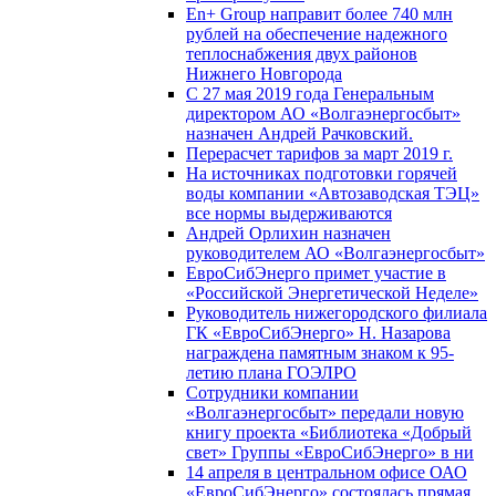
En+ Group направит более 740 млн
рублей на обеспечение надежного
теплоснабжения двух районов
Нижнего Новгорода
С 27 мая 2019 года Генеральным
директором АО «Волгаэнергосбыт»
назначен Андрей Рачковский.
Перерасчет тарифов за март 2019 г.
На источниках подготовки горячей
воды компании «Автозаводская ТЭЦ»
все нормы выдерживаются
Андрей Орлихин назначен
руководителем АО «Волгаэнергосбыт»
ЕвроСибЭнерго примет участие в
«Российской Энергетической Неделе»
Руководитель нижегородского филиала
ГК «ЕвроСибЭнерго» Н. Назарова
награждена памятным знаком к 95-
летию плана ГОЭЛРО
Сотрудники компании
«Волгаэнергосбыт» передали новую
книгу проекта «Библиотека «Добрый
свет» Группы «ЕвроСибЭнерго» в ни
14 апреля в центральном офисе ОАО
«ЕвроСибЭнерго» состоялась прямая