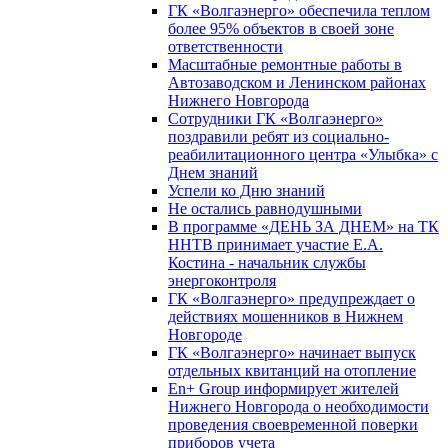
ГК «Волгаэнерго» обеспечила теплом
более 95% объектов в своей зоне
ответственности
Масштабные ремонтные работы в
Автозаводском и Ленинском районах
Нижнего Новгорода
Сотрудники ГК «Волгаэнерго»
поздравили ребят из социально-
реабилитационного центра «Улыбка» с
Днем знаний
Успели ко Дню знаний
Не остались равнодушными
В программе «ДЕНЬ ЗА ДНЕМ» на ТК
ННТВ принимает участие Е.А.
Костина - начальник службы
энергоконтроля
ГК «Волгаэнерго» предупреждает о
действиях мошенников в Нижнем
Новгороде
ГК «Волгаэнерго» начинает выпуск
отдельных квитанций на отопление
En+ Group информирует жителей
Нижнего Новгорода о необходимости
проведения своевременной поверки
приборов учета