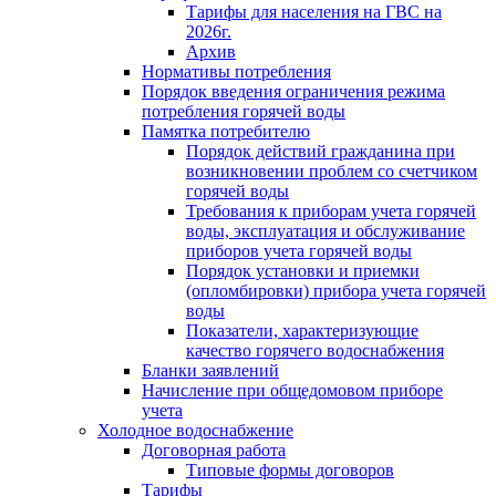
Тарифы для населения на ГВС на
2026г.
Архив
Нормативы потребления
Порядок введения ограничения режима
потребления горячей воды
Памятка потребителю
Порядок действий гражданина при
возникновении проблем со счетчиком
горячей воды
Требования к приборам учета горячей
воды, эксплуатация и обслуживание
приборов учета горячей воды
Порядок установки и приемки
(опломбировки) прибора учета горячей
воды
Показатели, характеризующие
качество горячего водоснабжения
Бланки заявлений
Начисление при общедомовом приборе
учета
Холодное водоснабжение
Договорная работа
Типовые формы договоров
Тарифы