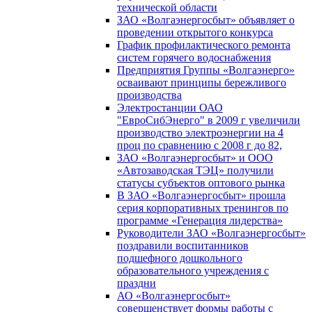
технической области
ЗАО «Волгаэнергосбыт» объявляет о
проведении открытого конкурса
График профилактического ремонта
систем горячего водоснабжения
Предприятия Группы «Волгаэнерго»
осваивают принципы бережливого
производства
Электростанции ОАО
"ЕвроСибЭнерго" в 2009 г увеличили
производство электроэнергии на 4
проц по сравнению с 2008 г до 82,
ЗАО «Волгаэнергосбыт» и ООО
«Автозаводская ТЭЦ» получили
статусы субъектов оптового рынка
В ЗАО «Волгаэнергосбыт» прошла
серия корпоративных тренингов по
программе «Генерация лидерства»
Руководители ЗАО «Волгаэнергосбыт»
поздравили воспитанников
подшефного дошкольного
образовательного учреждения с
праздни
АО «Волгаэнергосбыт»
совершенствует формы работы с