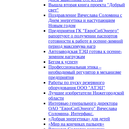
Вышла вторая книга проекта "Добрый
свет"
Поздравление Вячеслава Соломина с
Днем энергетика и наступающим
Новым годом
Предприятия ГК "ЕвроСибЭнерго"
рапортуют о получении паспортов
готовности к работе в осенне-зимний
период максимума нагр
Автозаводская ТЭЦ готова к осенне-
зимним нагрузкам
Бегом к успеху
Профессиональная этика –
необходимый регулятор в механизме
предприятия
Работы по пуску резервного
оборудования ООО "АТЭЦ"
Лучшие изобретатели Нижегородской
области
Интервью генерального директора
ОАО "ЕвроСибЭнеого" Вячеслава
Соломина, Интерфакс.
«Добрая энергетика» для детей
«Мир на кончиках пальцев»