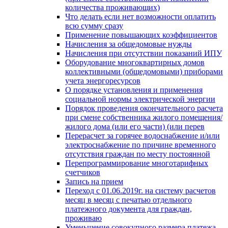
количества проживающих)
Что делать если нет возможности оплатить
всю сумму сразу
Применение повышающих коэффициентов
Начисления за общедомовые нужды
Начисления при отсутствии показаний ИПУ
Оборудование многоквартирных домов
коллективными (общедомовыми) приборами
учета энергоресурсов
О порядке установления и применения
социальной нормы электрической энергии
Порядок проведения окончательного расчета
при смене собственника жилого помещения/
жилого дома (или его части) (или перев
Перерасчет за горячее водоснабжение и/или
электроснабжение по причине временного
отсутствия граждан по месту постоянной
Перепрограммирование многотарифных
счетчиков
Запись на прием
Переход с 01.06.2019г. на систему расчетов
месяц в месяц с печатью отдельного
платежного документа для граждан,
проживаю
Уменьшение совокупного размера платежа