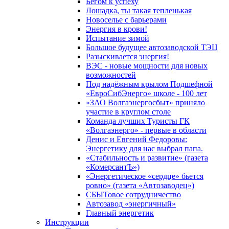
Бегом к успеху
Лошадка, ты такая тепленькая
Новоселье с барьерами
Энергия в крови!
Испытание зимой
Большое будущее автозаводской ТЭЦ
Разыскивается энергия!
ВЭС - новые мощности для новых
возможностей
Под надёжным крылом Подшефной
«ЕвроСибЭнерго» школе - 100 лет
«ЗАО Волгаэнергосбыт» приняло
участие в круглом столе
Команда лучших Туристы ГК
«Волгаэнерго» - первые в области
Денис и Евгений Федоровы:
Энергетику для нас выбрал папа.
«Стабильность и развитие» (газета
«КомерсантЪ»)
«Энергетическое «сердце» бьется
ровно» (газета «Автозаводец»)
СБЫТовое сотрудничество
Автозавод «энергичный»
Главный энергетик
Инструкции