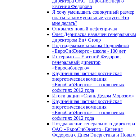
директора ОАО "ЕвроСибЭнерго"
Евгения Федорова
Я хочу уменьшить совокупный размер
платы за коммунальные услуги. Что
мне делать?
Открылся новый нефтепричал
Олег Дерипаска назначен генеральным
директором En+ Group
Под надёжным крылом Подшефной
«ЕвроСибЭнерго» школе - 100 лет
Интервью — Евгений Федоров,
генеральный директор
«Евросибэнерго»
Крупнейшая частная российская
энергетическая компания
«ЕвроСибЭнерго» — о ключевых
событиях 2012 года
Итоги акции «Стань Дедом Морозом»
Крупнейшая частная российская
энергетическая компания
«ЕвроСибЭнерго» — о ключевых
событиях 2012 года
Поздравление генерального директора
ОАО «ЕвроСибЭнерго» Евгения
Федорова с Днем Энергетика и Новым