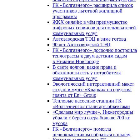
ГК «Волгаэнерго» расширила список
участников льготной жилищной
программы
ЖКХ онлайн: в чём преимущество
цифровых сервисов для пользователей
коммунальных услуг
Автозаводская ТЭЦ к зиме готова
90 лет Автозаводской ТЭЦ
ГК «Волгаэнерго» досрочно построила
теплотрассы к двум детским садам
в Нижнем Новгороде
В свете долгов: какие права и
обязанности есть у потребителя
коммунальных услуг
Экологический интерактивный макет
создан в музее «Кварки» на средства
гранта от En+ Group
Тепловые насосные станции ГК
«Волгаэнерго» стали арт-объектами
«Сделаем мир лучше». Нижегородцы
убрали с берега озера больше 700 кг
мусора
ГК «Волгаэнерго» помогла
первоклассникам собраться в школу