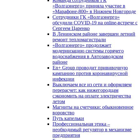
Команда сотрудников ГК
«Волгаэнерго» приняла участие в
«Марафоне-800» в Нижнем Новгороде
Сотрудники ГК «Волгаэнерго»
обсудили COVID-19 на online-встрече с
Сергеем Царенко
В Ленинском районе завершен летний
ремонт тепломагистрали
«Волгаэнерго» продолжает
модернизацию системы горячего
водоснабжения в Автозаводском
районе
En+ Group проводит прививочную
кампанию против коронавирусной
инфекции
Выключаем все из сети и оформляем
перерасчет: как нижегородцам
сэкономить на оплате электричества
летом
Магниты на счетчики: обыкновенное
воровство
Путь капельки
Профессиональная этика –
необходимый регулятор в механизме
предприятия