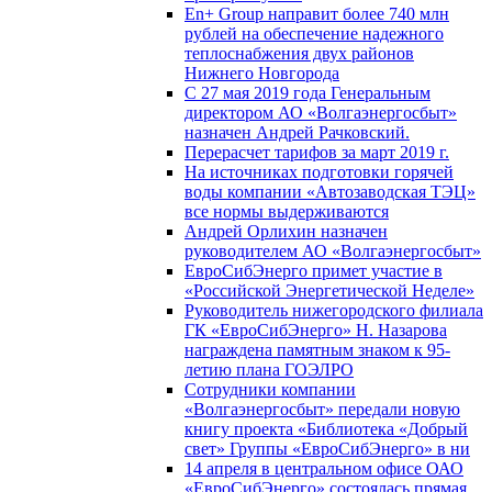
En+ Group направит более 740 млн
рублей на обеспечение надежного
теплоснабжения двух районов
Нижнего Новгорода
С 27 мая 2019 года Генеральным
директором АО «Волгаэнергосбыт»
назначен Андрей Рачковский.
Перерасчет тарифов за март 2019 г.
На источниках подготовки горячей
воды компании «Автозаводская ТЭЦ»
все нормы выдерживаются
Андрей Орлихин назначен
руководителем АО «Волгаэнергосбыт»
ЕвроСибЭнерго примет участие в
«Российской Энергетической Неделе»
Руководитель нижегородского филиала
ГК «ЕвроСибЭнерго» Н. Назарова
награждена памятным знаком к 95-
летию плана ГОЭЛРО
Сотрудники компании
«Волгаэнергосбыт» передали новую
книгу проекта «Библиотека «Добрый
свет» Группы «ЕвроСибЭнерго» в ни
14 апреля в центральном офисе ОАО
«ЕвроСибЭнерго» состоялась прямая