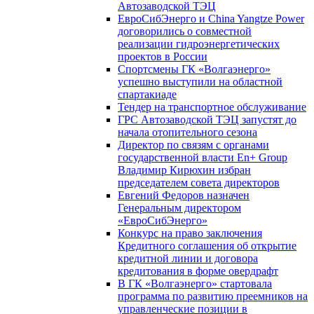
Автозаводской ТЭЦ
ЕвроСибЭнерго и China Yangtze Power
договорились о совместной
реализации гидроэнергетических
проектов в России
Спортсмены ГК «Волгаэнерго»
успешно выступили на областной
спартакиаде
Тендер на транспортное обслуживание
ГРС Автозаводской ТЭЦ запустят до
начала отопительного сезона
Директор по связям с органами
государственной власти En+ Group
Владимир Кирюхин избран
председателем совета директоров
Евгений Федоров назначен
Генеральным директором
«ЕвроСибЭнерго»
Конкурс на право заключения
Кредитного соглашения об открытие
кредитной линии и договора
кредитования в форме овердрафт
В ГК «Волгаэнерго» стартовала
программа по развитию преемников на
управленческие позиции в