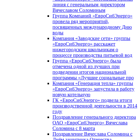
линия с генеральным директором
Вячеславом Соломиным
Группа Компаний «ЕвроСибЭнерго»
провела ряд мероприятий,
посвященных международному Дню
воды
Компания «Заводские сети» группы
«ЕвроСибЭнерго» расскажет
нижегородским школьникам о
процессе производства питьевой вод
Группа «ЕвроСибЭнерго» была
отмечена одной из лучших при
подведении итогов национальной
программы «Лучшие социальные про
Компания «Генерация тепла» группы
«ЕвроСибЭнерго» запустила в работу
новую котельную
ГК «ЕвроСибЭнерго» подвела итоги
производственной деятельности в 2014
году
Поздравление генерального директора
ОАО «ЕвроСибЭнерго» Вячеслава
Соломина с 8 марта
Поздравление Вячеслава Соломина с
Днём защитника Отечества