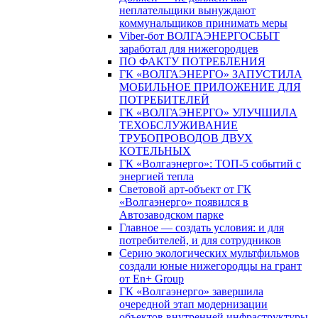
неплательщики вынуждают
коммунальщиков принимать меры
Viber-бот ВОЛГАЭНЕРГОСБЫТ
заработал для нижегородцев
ПО ФАКТУ ПОТРЕБЛЕНИЯ
ГК «ВОЛГАЭНЕРГО» ЗАПУСТИЛА
МОБИЛЬНОЕ ПРИЛОЖЕНИЕ ДЛЯ
ПОТРЕБИТЕЛЕЙ
ГК «ВОЛГАЭНЕРГО» УЛУЧШИЛА
ТЕХОБСЛУЖИВАНИЕ
ТРУБОПРОВОДОВ ДВУХ
КОТЕЛЬНЫХ
ГК «Волгаэнерго»: ТОП-5 событий с
энергией тепла
Световой арт-объект от ГК
«Волгаэнерго» появился в
Автозаводском парке
Главное — создать условия: и для
потребителей, и для сотрудников
Серию экологических мультфильмов
создали юные нижегородцы на грант
от En+ Group
ГК «Волгаэнерго» завершила
очередной этап модернизации
объектов внутренней инфраструктуры