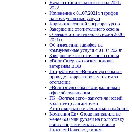
Начало отопительного сезона 2021-
2022
Изменение с 01.07.2021г. тарифов
на коммунальные услуги
Карта отключений энергоресурсов
Завершение отопительного сезона
О начале отопительного сезона 2020-
2021гг.
Об изменении тарифов на
коммунальные услуги с 01.07.2020г.
Завершение отопительного сезона
«ВолгаЭнерго» окажет помощь
ветеранам ВОВ
Потребителям «Волгаэнергосбыта»
проведут корректировку платы за
отопление
«Волгаэнергосбыт» открыл новый
офис обслуживания
ГК «Волгаэнерго» запустила новый
колл-центр для жителей
Автозаводского и Ленинского районов
Компания En+ Group направила не
менее 660 млн рублей на подготовку
своих энергетических активов в
Нижнем Новгороде к зим