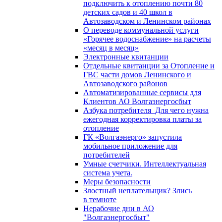
подключить к отоплению почти 80
детских садов и 40 школ в
Автозаводском и Ленинском районах
О переводе коммунальной услуги
«Горячее водоснабжение» на расчеты
«месяц в месяц»
Электронные квитанции
Отдельные квитанции за Отопление и
ГВС части домов Ленинского и
Автозаводского районов
Автоматизированные сервисы для
Клиентов АО Волгаэнергосбыт
Азбука потребителя_Для чего нужна
ежегодная корректировка платы за
отопление
ГК «Волгаэнерго» запустила
мобильное приложение для
потребителей
Умные счетчики. Интеллектуальная
система учета.
Меры безопасности
Злостный неплательщик? Злись
в темноте
Нерабочие дни в АО
"Волгаэнергосбыт"