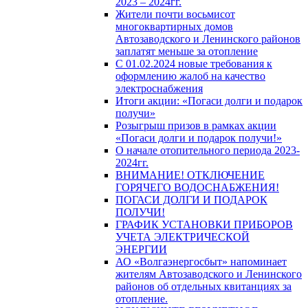
2023 – 2024гг.
Жители почти восьмисот
многоквартирных домов
Автозаводского и Ленинского районов
заплатят меньше за отопление
С 01.02.2024 новые требования к
оформлению жалоб на качество
электроснабжения
Итоги акции: «Погаси долги и подарок
получи»
Розыгрыш призов в рамках акции
«Погаси долги и подарок получи!»
О начале отопительного периода 2023-
2024гг.
ВНИМАНИЕ! ОТКЛЮЧЕНИЕ
ГОРЯЧЕГО ВОДОСНАБЖЕНИЯ!
ПОГАСИ ДОЛГИ И ПОДАРОК
ПОЛУЧИ!
ГРАФИК УСТАНОВКИ ПРИБОРОВ
УЧЕТА ЭЛЕКТРИЧЕСКОЙ
ЭНЕРГИИ
АО «Волгаэнергосбыт» напоминает
жителям Автозаводского и Ленинского
районов об отдельных квитанциях за
отопление.