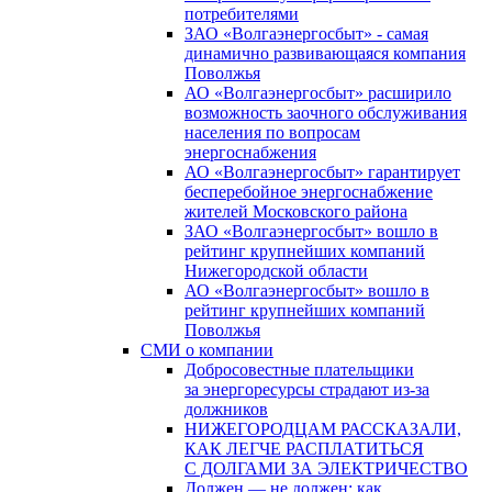
потребителями
ЗАО «Волгаэнергосбыт» - самая
динамично развивающаяся компания
Поволжья
АО «Волгаэнергосбыт» расширило
возможность заочного обслуживания
населения по вопросам
энергоснабжения
АО «Волгаэнергосбыт» гарантирует
бесперебойное энергоснабжение
жителей Московского района
ЗАО «Волгаэнергосбыт» вошло в
рейтинг крупнейших компаний
Нижегородской области
АО «Волгаэнергосбыт» вошло в
рейтинг крупнейших компаний
Поволжья
СМИ о компании
Добросовестные плательщики
за энергоресурсы страдают из-за
должников
НИЖЕГОРОДЦАМ РАССКАЗАЛИ,
КАК ЛЕГЧЕ РАСПЛАТИТЬСЯ
С ДОЛГАМИ ЗА ЭЛЕКТРИЧЕСТВО
Должен — не должен: как