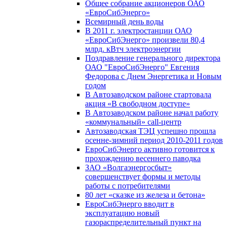
Общее собрание акционеров ОАО
«ЕвроСибЭнерго»
Всемирный день воды
В 2011 г. электростанции ОАО
«ЕвроСибЭнерго» произвели 80,4
млрд. кВтч электроэнергии
Поздравление генерального директора
ОАО "ЕвроСибЭнерго" Евгения
Федорова с Днем Энергетика и Новым
годом
В Автозаводском районе стартовала
акция «В свободном доступе»
В Автозаводском районе начал работу
«коммунальный» call-центр
Автозаводская ТЭЦ успешно прошла
осенне-зимний период 2010-2011 годов
ЕвроСибЭнерго активно готовится к
прохождению весеннего паводка
ЗАО «Волгаэнергосбыт»
совершенствует формы и методы
работы с потребителями
80 лет «сказке из железа и бетона»
ЕвроСибЭнерго вводит в
эксплуатацию новый
газораспределительный пункт на