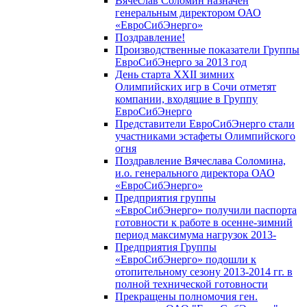
Вячеслав Соломин назначен
генеральным директором ОАО
«ЕвроСибЭнерго»
Поздравление!
Производственные показатели Группы
ЕвроСибЭнерго за 2013 год
День старта XXII зимних
Олимпийских игр в Сочи отметят
компании, входящие в Группу
ЕвроСибЭнерго
Представители ЕвроСибЭнерго стали
участниками эстафеты Олимпийского
огня
Поздравление Вячеслава Соломина,
и.о. генерального директора ОАО
«ЕвроСибЭнерго»
Предприятия группы
«ЕвроСибЭнерго» получили паспорта
готовности к работе в осенне-зимний
период максимума нагрузок 2013-
Предприятия Группы
«ЕвроСибЭнерго» подошли к
отопительному сезону 2013-2014 гг. в
полной технической готовности
Прекращены полномочия ген.