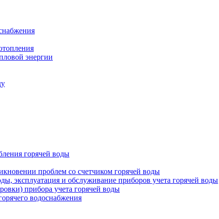
оснабжения
 отопления
епловой энергии
ду
бления горячей воды
икновении проблем со счетчиком горячей воды
оды, эксплуатация и обслуживание приборов учета горячей воды
ровки) прибора учета горячей воды
 горячего водоснабжения