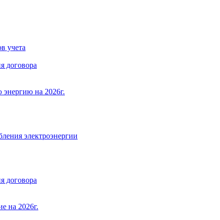
в учета
я договора
 энергию на 2026г.
бления электроэнергии
я договора
е на 2026г.