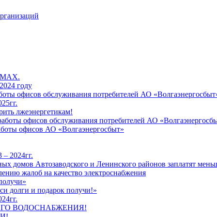
организаций
 MAX.
2024 году
работы офисов обслуживания потребителей АО «Волгаэнергосбыт
25гг.
рить лжеэнергетикам!
к работы офисов обслуживания потребителей АО «Волгаэнергосб
работы офисов АО «Волгаэнергосбыт»
 – 2024гг.
ых домов Автозаводского и Ленинского районов заплатят меньш
лению жалоб на качество электроснабжения
 получи»
си долги и подарок получи!»
24гг.
ЕГО ВОДОСНАБЖЕНИЯ!
И!