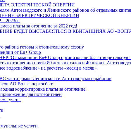
ЧЕТА ЭЛЕКТРИЧЕСКОЙ ЭНЕРГИИ
лям Автозаводского и Ленинского районов об отдельных квитан
ЛЕНИЕ ЭЛЕКТРИЧЕСКОЙ ЭНЕРГИИ
 – 2023гг.
ера платы за отопление за 2022 год!
ПЛЕНИЕ БУДЕТ ВЫСТАВЛЯТЬСЯ В КВИТАНЦИЯХ АО «ВОЛ
о района готовы к отопительному сезону
ендии от En+ Group
РГО» компании En+ Group организовали благотворительную а
ть к отоплению почти 80 детских садов и 40 школ в Автозавод
ее водоснабжение» на расчеты «месяц в месяц»
ВС части домов Ленинского и Автозаводского районов
нтов АО Волгаэнергосбыт
годная корректировка платы за отопление
 приложение для потребителей
ема учета.
те
"
оммунальные услуги