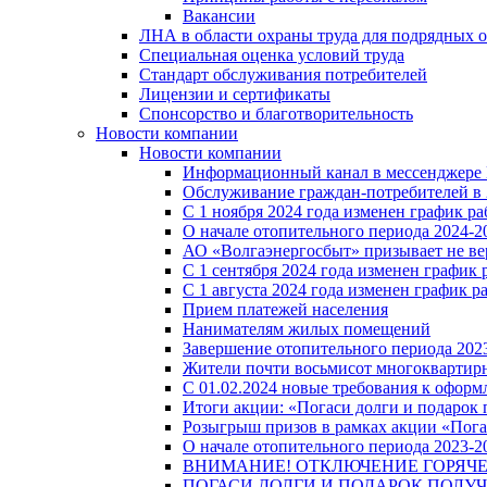
Вакансии
ЛНА в области охраны труда для подрядных 
Специальная оценка условий труда
Стандарт обслуживания потребителей
Лицензии и сертификаты
Спонсорство и благотворительность
Новости компании
Новости компании
Информационный канал в мессенджере
Обслуживание граждан-потребителей в 
С 1 ноября 2024 года изменен график 
О начале отопительного периода 2024-20
АО «Волгаэнергосбыт» призывает не ве
С 1 сентября 2024 года изменен графи
С 1 августа 2024 года изменен график 
Прием платежей населения
Нанимателям жилых помещений
Завершение отопительного периода 2023
Жители почти восьмисот многоквартирн
С 01.02.2024 новые требования к оформ
Итоги акции: «Погаси долги и подарок
Розыгрыш призов в рамках акции «Пога
О начале отопительного периода 2023-20
ВНИМАНИЕ! ОТКЛЮЧЕНИЕ ГОРЯЧ
ПОГАСИ ДОЛГИ И ПОДАРОК ПОЛУЧ