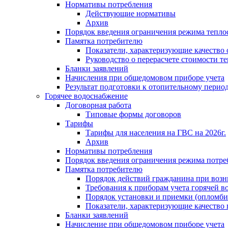
Нормативы потребления
Действующие нормативы
Архив
Порядок введения ограничения режима тепл
Памятка потребителю
Показатели, характеризующие качество
Руководство о перерасчете стоимости т
Бланки заявлений
Начисления при общедомовом приборе учета
Результат подготовки к отопительному перио
Горячее водоснабжение
Договорная работа
Типовые формы договоров
Тарифы
Тарифы для населения на ГВС на 2026г.
Архив
Нормативы потребления
Порядок введения ограничения режима потре
Памятка потребителю
Порядок действий гражданина при возн
Требования к приборам учета горячей в
Порядок установки и приемки (опломби
Показатели, характеризующие качество
Бланки заявлений
Начисление при общедомовом приборе учета