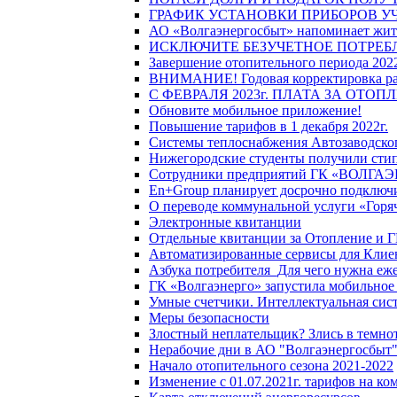
ГРАФИК УСТАНОВКИ ПРИБОРОВ У
АО «Волгаэнергосбыт» напоминает жите
ИСКЛЮЧИТЕ БЕЗУЧЕТНОЕ ПОТРЕБ
Завершение отопительного периода 2022
ВНИМАНИЕ! Годовая корректировка разм
С ФЕВРАЛЯ 2023г. ПЛАТА ЗА ОТО
Обновите мобильное приложение!
Повышение тарифов в 1 декабря 2022г.
Системы теплоснабжения Автозаводског
Нижегородские студенты получили стип
Сотрудники предприятий ГК «ВОЛГАЭНЕ
En+Group планирует досрочно подключи
О переводе коммунальной услуги «Горяч
Электронные квитанции
Отдельные квитанции за Отопление и Г
Автоматизированные сервисы для Клие
Азбука потребителя_Для чего нужна еже
ГК «Волгаэнерго» запустила мобильное
Умные счетчики. Интеллектуальная сист
Меры безопасности
Злостный неплательщик? Злись в темно
Нерабочие дни в АО "Волгаэнергосбыт
Начало отопительного сезона 2021-2022
Изменение с 01.07.2021г. тарифов на к