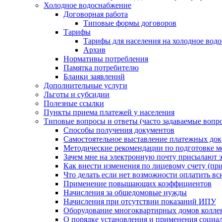
Холодное водоснабжение
Договорная работа
Типовые формы договоров
Тарифы
Тарифы для населения на холодное водо
Архив
Нормативы потребления
Памятка потребителю
Бланки заявлений
Дополнительные услуги
Льготы и субсидии
Полезные ссылки
Пункты приема платежей у населения
Типовые вопросы и ответы (часто задаваемые вопр
Способы получения документов
Самостоятельное выставление платежных док
Методические рекомендации по подготовке ме
Зачем мне на электронную почту присылают э
Как внести изменения по лицевому счету (п
Что делать если нет возможности оплатить вс
Применение повышающих коэффициентов
Начисления за общедомовые нужды
Начисления при отсутствии показаний ИПУ
Оборудование многоквартирных домов колле
О порядке установления и применения социа