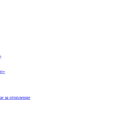
»
ыт»
е за отопление