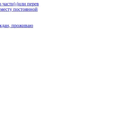
 части) (или перев
 месту постоянной
раждан, проживаю