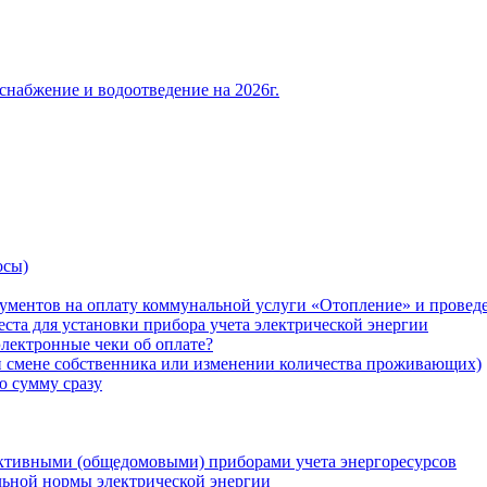
снабжение и водоотведение на 2026г.
осы)
ументов на оплату коммунальной услуги «Отопление» и проведе
ста для установки прибора учета электрической энергии
лектронные чеки об оплате?
ри смене собственника или изменении количества проживающих)
ю сумму сразу
ктивными (общедомовыми) приборами учета энергоресурсов
льной нормы электрической энергии