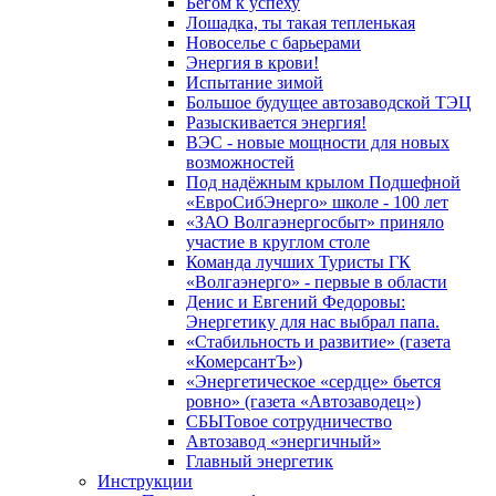
Бегом к успеху
Лошадка, ты такая тепленькая
Новоселье с барьерами
Энергия в крови!
Испытание зимой
Большое будущее автозаводской ТЭЦ
Разыскивается энергия!
ВЭС - новые мощности для новых
возможностей
Под надёжным крылом Подшефной
«ЕвроСибЭнерго» школе - 100 лет
«ЗАО Волгаэнергосбыт» приняло
участие в круглом столе
Команда лучших Туристы ГК
«Волгаэнерго» - первые в области
Денис и Евгений Федоровы:
Энергетику для нас выбрал папа.
«Стабильность и развитие» (газета
«КомерсантЪ»)
«Энергетическое «сердце» бьется
ровно» (газета «Автозаводец»)
СБЫТовое сотрудничество
Автозавод «энергичный»
Главный энергетик
Инструкции