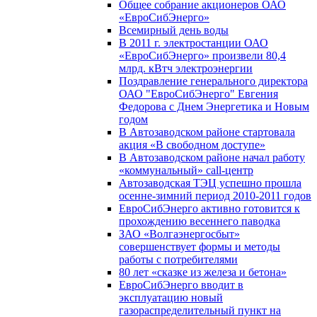
Общее собрание акционеров ОАО
«ЕвроСибЭнерго»
Всемирный день воды
В 2011 г. электростанции ОАО
«ЕвроСибЭнерго» произвели 80,4
млрд. кВтч электроэнергии
Поздравление генерального директора
ОАО "ЕвроСибЭнерго" Евгения
Федорова с Днем Энергетика и Новым
годом
В Автозаводском районе стартовала
акция «В свободном доступе»
В Автозаводском районе начал работу
«коммунальный» call-центр
Автозаводская ТЭЦ успешно прошла
осенне-зимний период 2010-2011 годов
ЕвроСибЭнерго активно готовится к
прохождению весеннего паводка
ЗАО «Волгаэнергосбыт»
совершенствует формы и методы
работы с потребителями
80 лет «сказке из железа и бетона»
ЕвроСибЭнерго вводит в
эксплуатацию новый
газораспределительный пункт на