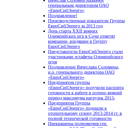
Вячеслав Соломин назначен
генеральным директором ОАО
«ЕвроСибЭнерго»
Поздравление!
Производственные показатели Группы
ЕвроСибЭнерго за 2013 год
День старта XXII зимних
Олимпийских игр в Сочи отметят
компании, входящие в Группу
ЕвроСибЭнерго
Представители ЕвроСибЭнерго стали
участниками эстафеты Олимпийского
огня
Поздравление Вячеслава Соломина,
и.о. генерального директора ОАО
«ЕвроСибЭнерго»
Предприятия группы
«ЕвроСибЭнерго» получили паспорта
готовности к работе в осенне-зимний
период максимума нагрузок 2013-
Предприятия Группы
«ЕвроСибЭнерго» подошли к
отопительному сезону 2013-2014 гг. в
полной технической готовности
Прекращены полномочия ген.