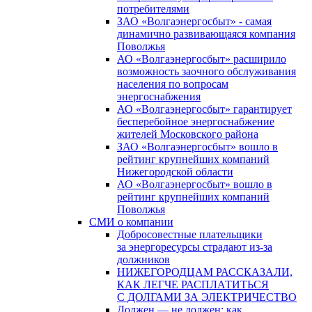
потребителями
ЗАО «Волгаэнергосбыт» - самая
динамично развивающаяся компания
Поволжья
АО «Волгаэнергосбыт» расширило
возможность заочного обслуживания
населения по вопросам
энергоснабжения
АО «Волгаэнергосбыт» гарантирует
бесперебойное энергоснабжение
жителей Московского района
ЗАО «Волгаэнергосбыт» вошло в
рейтинг крупнейших компаний
Нижегородской области
АО «Волгаэнергосбыт» вошло в
рейтинг крупнейших компаний
Поволжья
СМИ о компании
Добросовестные плательщики
за энергоресурсы страдают из-за
должников
НИЖЕГОРОДЦАМ РАССКАЗАЛИ,
КАК ЛЕГЧЕ РАСПЛАТИТЬСЯ
С ДОЛГАМИ ЗА ЭЛЕКТРИЧЕСТВО
Должен — не должен: как