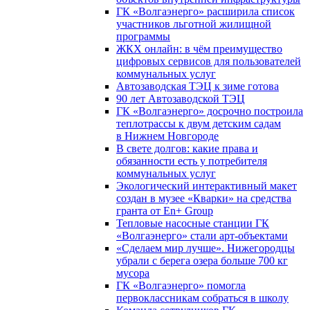
ГК «Волгаэнерго» расширила список
участников льготной жилищной
программы
ЖКХ онлайн: в чём преимущество
цифровых сервисов для пользователей
коммунальных услуг
Автозаводская ТЭЦ к зиме готова
90 лет Автозаводской ТЭЦ
ГК «Волгаэнерго» досрочно построила
теплотрассы к двум детским садам
в Нижнем Новгороде
В свете долгов: какие права и
обязанности есть у потребителя
коммунальных услуг
Экологический интерактивный макет
создан в музее «Кварки» на средства
гранта от En+ Group
Тепловые насосные станции ГК
«Волгаэнерго» стали арт-объектами
«Сделаем мир лучше». Нижегородцы
убрали с берега озера больше 700 кг
мусора
ГК «Волгаэнерго» помогла
первоклассникам собраться в школу