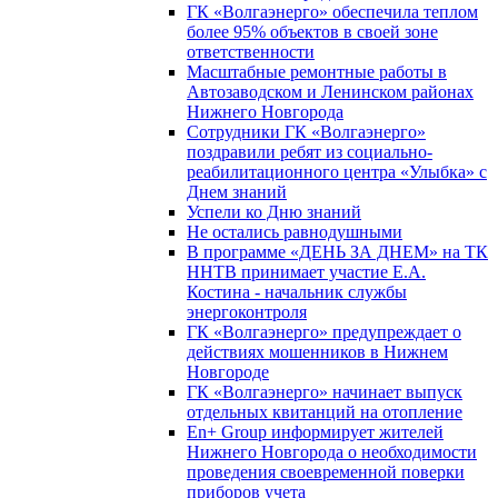
ГК «Волгаэнерго» обеспечила теплом
более 95% объектов в своей зоне
ответственности
Масштабные ремонтные работы в
Автозаводском и Ленинском районах
Нижнего Новгорода
Сотрудники ГК «Волгаэнерго»
поздравили ребят из социально-
реабилитационного центра «Улыбка» с
Днем знаний
Успели ко Дню знаний
Не остались равнодушными
В программе «ДЕНЬ ЗА ДНЕМ» на ТК
ННТВ принимает участие Е.А.
Костина - начальник службы
энергоконтроля
ГК «Волгаэнерго» предупреждает о
действиях мошенников в Нижнем
Новгороде
ГК «Волгаэнерго» начинает выпуск
отдельных квитанций на отопление
En+ Group информирует жителей
Нижнего Новгорода о необходимости
проведения своевременной поверки
приборов учета