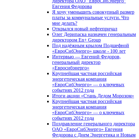
директора ОАО "ЕвроСибЭнерго"
Евгения Федорова
Я хочу уменьшить совокупный размер
платы за коммунальные услуги. Что
мне делать?
Открылся новый нефтепричал
Олег Дерипаска назначен генеральным
директором En+ Group
Под надёжным крылом Подшефной
«ЕвроСибЭнерго» школе - 100 лет
Интервью — Евгений Федоров,
генеральный директор
«Евросибэнерго»
Крупнейшая частная российская
энергетическая компания
«ЕвроСибЭнерго» — о ключевых
событиях 2012 года
Итоги акции «Стань Дедом Морозом»
Крупнейшая частная российская
энергетическая компания
«ЕвроСибЭнерго» — о ключевых
событиях 2012 года
Поздравление генерального директора
ОАО «ЕвроСибЭнерго» Евгения
Федорова с Днем Энергетика и Новым