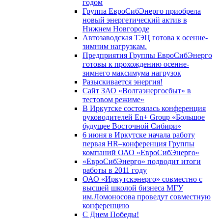
годом
Группа ЕвроСибЭнерго приобрела
новый энергетический актив в
Нижнем Новгороде
Автозаводская ТЭЦ готова к осенне-
зимним нагрузкам.
Предприятия Группы ЕвроСибЭнерго
готовы к прохождению осенне-
зимнего максимума нагрузок
Разыскивается энергия!
Сайт ЗАО «Волгаэнергосбыт» в
тестовом режиме»
В Иркутске состоялась конференция
руководителей En+ Group «Большое
будущее Восточной Сибири»
6 июня в Иркутске начала работу
первая HR–конференция Группы
компаний ОАО «ЕвроСибЭнерго»
«ЕвроСибЭнерго» подводит итоги
работы в 2011 году
ОАО «Иркутскэнерго» совместно с
высшей школой бизнеса МГУ
им.Ломоносова проведут совместную
конференцию
С Днем Победы!