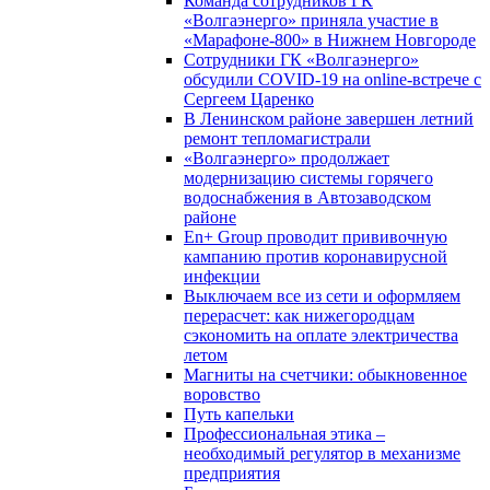
Команда сотрудников ГК
«Волгаэнерго» приняла участие в
«Марафоне-800» в Нижнем Новгороде
Сотрудники ГК «Волгаэнерго»
обсудили COVID-19 на online-встрече с
Сергеем Царенко
В Ленинском районе завершен летний
ремонт тепломагистрали
«Волгаэнерго» продолжает
модернизацию системы горячего
водоснабжения в Автозаводском
районе
En+ Group проводит прививочную
кампанию против коронавирусной
инфекции
Выключаем все из сети и оформляем
перерасчет: как нижегородцам
сэкономить на оплате электричества
летом
Магниты на счетчики: обыкновенное
воровство
Путь капельки
Профессиональная этика –
необходимый регулятор в механизме
предприятия