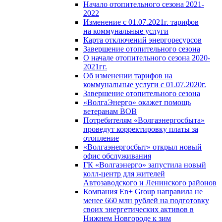
Начало отопительного сезона 2021-
2022
Изменение с 01.07.2021г. тарифов
на коммунальные услуги
Карта отключений энергоресурсов
Завершение отопительного сезона
О начале отопительного сезона 2020-
2021гг.
Об изменении тарифов на
коммунальные услуги с 01.07.2020г.
Завершение отопительного сезона
«ВолгаЭнерго» окажет помощь
ветеранам ВОВ
Потребителям «Волгаэнергосбыта»
проведут корректировку платы за
отопление
«Волгаэнергосбыт» открыл новый
офис обслуживания
ГК «Волгаэнерго» запустила новый
колл-центр для жителей
Автозаводского и Ленинского районов
Компания En+ Group направила не
менее 660 млн рублей на подготовку
своих энергетических активов в
Нижнем Новгороде к зим