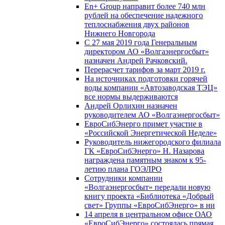
En+ Group направит более 740 млн
рублей на обеспечение надежного
теплоснабжения двух районов
Нижнего Новгорода
С 27 мая 2019 года Генеральным
директором АО «Волгаэнергосбыт»
назначен Андрей Рачковский.
Перерасчет тарифов за март 2019 г.
На источниках подготовки горячей
воды компании «Автозаводская ТЭЦ»
все нормы выдерживаются
Андрей Орлихин назначен
руководителем АО «Волгаэнергосбыт»
ЕвроСибЭнерго примет участие в
«Российской Энергетической Неделе»
Руководитель нижегородского филиала
ГК «ЕвроСибЭнерго» Н. Назарова
награждена памятным знаком к 95-
летию плана ГОЭЛРО
Сотрудники компании
«Волгаэнергосбыт» передали новую
книгу проекта «Библиотека «Добрый
свет» Группы «ЕвроСибЭнерго» в ни
14 апреля в центральном офисе ОАО
«ЕвроСибЭнерго» состоялась прямая