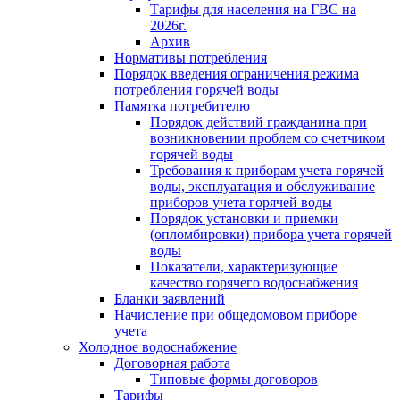
Тарифы для населения на ГВС на
2026г.
Архив
Нормативы потребления
Порядок введения ограничения режима
потребления горячей воды
Памятка потребителю
Порядок действий гражданина при
возникновении проблем со счетчиком
горячей воды
Требования к приборам учета горячей
воды, эксплуатация и обслуживание
приборов учета горячей воды
Порядок установки и приемки
(опломбировки) прибора учета горячей
воды
Показатели, характеризующие
качество горячего водоснабжения
Бланки заявлений
Начисление при общедомовом приборе
учета
Холодное водоснабжение
Договорная работа
Типовые формы договоров
Тарифы