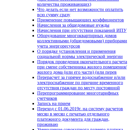
количества проживающих)
Что делать если нет возможности оплатить
всю сумму сразу
Применение повышающих коэффициентов
Начисления за общедомовые нужды
Начисления при отсутствии показаний ИПУ
Оборудование многоквартирных домов
коллективными (общедомовыми) приборами
учета энергоресурсов
О порядке установления и применения
социальной нормы электрической энергии
Порядок проведения окончательного расчета
при смене собственника жилого помещения/
жилого дома (или его части) (или перев
Перерасчет за горячее водоснабжение и/или
электроснабжение по причине временного
отсутствия граждан по месту постоянной
Перепрограммирование многотарифных
счетчиков
Запись на прием
Переход с 01.06.2019г. на систему расчетов
месяц в месяц с печатью отдельного
платежного документа для граждан,
проживаю
Уменьшение совокупного размера платежа