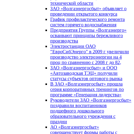
технической области
ЗАО «Волгаэнергосбыт» объявляет о
проведении открытого конкурса
График профилактического ремонта
систем горячего водоснабжения
Предприятия Группы «Волгаэнерго»
осваивают принципы бережливого
производства
Электростанции ОАО
"ЕвроСибЭнерго" в 2009 г увеличили
производство электроэнергии на 4
проц по сравнению с 2008 г до 82,
ЗАО «Волгаэнергосбыт» и ООО
«Автозаводская ТЭЦ» получили
статусы субъектов оптового рынка
В ЗАО «Волгаэнергосбыт» прошла
серия корпоративных тренингов по
программе «Генерация лидерства»
Руководители ЗАО «Волгаэнергосбыт»
поздравили воспитанников
подшефного дошкольного
образовательного учреждения с
праздни
АО «Волгаэнергосбыт»
совершенствует формы работы с