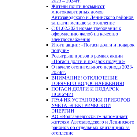
2023 – 2024гг.
Жители почти восьмисот
многоквартирных домов
Автозаводского и Ленинского районов
заплатят меньше за отопление
С 01.02.2024 новые требования к
оформлению жалоб на качество
электроснабжения
Итоги акции: «Погаси долги и подарок
получи»
Розыгрыш призов в рамках акции
«Погаси долги и подарок получи!»
О начале отопительного периода 2023-
2024гг.
ВНИМАНИЕ! ОТКЛЮЧЕНИЕ
ГОРЯЧЕГО ВОДОСНАБЖЕНИЯ!
ПОГАСИ ДОЛГИ И ПОДАРОК
ПОЛУЧИ!
ГРАФИК УСТАНОВКИ ПРИБОРОВ
УЧЕТА ЭЛЕКТРИЧЕСКОЙ
ЭНЕРГИИ
АО «Волгаэнергосбыт» напоминает
жителям Автозаводского и Ленинского
районов об отдельных квитанциях за
отопление.