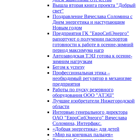
Вышла вторая книга проекта "Добрый
свет"
Поздравление Вячеслава Соломина с
Днем энергетика и наступающим
Новым годом
Предприятия ГК "ЕвроСибЭнерго"
рапортуют о получении паспортов
готовности к работе в осенне-зимний
период максимума нагр
Автозаводская ТЭЦ готова к осенне-
зимним нагрузкам
Бегом к успеху
Профессиональная этика –
необходимый регулятор в механизме
предприятия
Работы по пуску резервного
оборудования ООО "АТЭЦ"
Лучшие изобретатели Нижегородской
области
Интервью генерального директора
ОАО "ЕвроСибЭнеого" Вячеслава
Соломина, Интерфакс.
«Добрая энергетика» для детей
«Мир на кончиках пальцев»