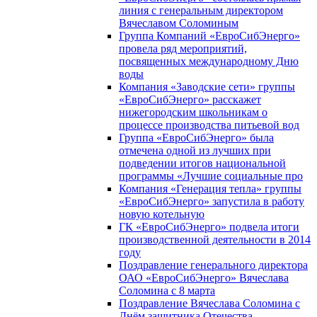
линия с генеральным директором
Вячеславом Соломиным
Группа Компаний «ЕвроСибЭнерго»
провела ряд мероприятий,
посвященных международному Дню
воды
Компания «Заводские сети» группы
«ЕвроСибЭнерго» расскажет
нижегородским школьникам о
процессе производства питьевой вод
Группа «ЕвроСибЭнерго» была
отмечена одной из лучших при
подведении итогов национальной
программы «Лучшие социальные про
Компания «Генерация тепла» группы
«ЕвроСибЭнерго» запустила в работу
новую котельную
ГК «ЕвроСибЭнерго» подвела итоги
производственной деятельности в 2014
году
Поздравление генерального директора
ОАО «ЕвроСибЭнерго» Вячеслава
Соломина с 8 марта
Поздравление Вячеслава Соломина с
Днём защитника Отечества