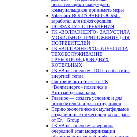
неплательщики вынуждают
коммунальщиков принимать меры
Viber-бот ВОЛГАЭНЕРГОСБЫТ
заработал для нижегородцев
ПО ФАКТУ ПОТРЕБЛЕНИЯ
ГК «ВОЛГАЭНЕРГО» ЗАПУСТИЛА
МОБИЛЬНОЕ ПРИЛОЖЕНИЕ ДЛЯ
ПОТРЕБИТЕЛЕЙ
ГК «ВОЛГАЭНЕРГО» УЛУЧШИЛА
ТЕХОБСЛУЖИВАНИЕ
ТРУБОПРОВОДОВ ДВУХ
КОТЕЛЬНЫХ
ГК «Волгаэнерго»: ТОП-5 событий с
энергией тепла
Световой арт-объект от ГК
«Волгаэнерго» появился в
Автозаводском парке
Главное — создать условия: и для
потребителей, и для сотрудников
Серию экологических мультфильмов
создали юные нижегородцы на грант
от En+ Group
ГК «Волгаэнерго» завершила
очередной этап модернизации
объектов внутренней инфраструктуры