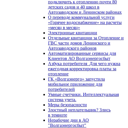
подключить к отоплению почти 80
детских садов и 40 школ в
Автозаводском и Ленинском районах
О переводе коммунальной услуги
«Горячее водоснабжение» на расчеты
«месяц в месяц»
Электронные квитанции
Отдельные квитанции за Отопление и
ГВС части домов Ленинского и
Автозаводского районов
Автоматизированные сервисы для
Клиентов АО Волгаэнергосбыт
Азбука потребителя_Для чего нужна
ежегодная корректировка платы за
отопление
ГК «Волгаэнерго» запустила
мобильное приложение для
потребителей
Умные счетчики. Интеллектуальная
система учета.
Меры безопасности
Злостный неплательщик? Злись
в темноте
Нерабочие дни в АО
"Волгаэнергосбыт"