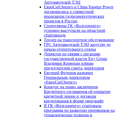
Автозаводской ТЭЦ
ЕвроСибЭнерго и China Yangtze Power
договорились о совместной
реализации гидроэнергетических
проектов в России
Спортсмены ГК «Волгаэнерго»
успешно выступили на областной
спартакиаде
Тендер на транспортное обслуживание
ГРС Автозаводской ТЭЦ запустят до
начала отопительного сезона
Директор по связям с органами
государственной власти En+ Group
Владимир Кирюхин избран
председателем совета директоров
Евгений Федоров назначен
Генеральным директором
«ЕвроСибЭнерго»
Конкурс на право заключения
Кредитного соглашения об открытие
кредитной линии и договора
кредитования в форме овердрафт
В ГК «Волгаэнерго» стартовала
программа по развитию преемников на
управленческие позиции в