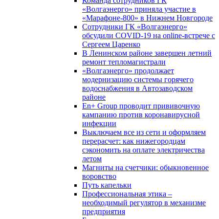
Команда сотрудников ГК
«Волгаэнерго» приняла участие в
«Марафоне-800» в Нижнем Новгороде
Сотрудники ГК «Волгаэнерго»
обсудили COVID-19 на online-встрече с
Сергеем Царенко
В Ленинском районе завершен летний
ремонт тепломагистрали
«Волгаэнерго» продолжает
модернизацию системы горячего
водоснабжения в Автозаводском
районе
En+ Group проводит прививочную
кампанию против коронавирусной
инфекции
Выключаем все из сети и оформляем
перерасчет: как нижегородцам
сэкономить на оплате электричества
летом
Магниты на счетчики: обыкновенное
воровство
Путь капельки
Профессиональная этика –
необходимый регулятор в механизме
предприятия