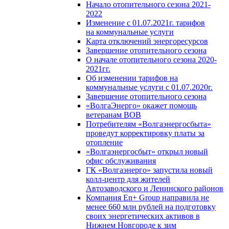
Начало отопительного сезона 2021-
2022
Изменение с 01.07.2021г. тарифов
на коммунальные услуги
Карта отключений энергоресурсов
Завершение отопительного сезона
О начале отопительного сезона 2020-
2021гг.
Об изменении тарифов на
коммунальные услуги с 01.07.2020г.
Завершение отопительного сезона
«ВолгаЭнерго» окажет помощь
ветеранам ВОВ
Потребителям «Волгаэнергосбыта»
проведут корректировку платы за
отопление
«Волгаэнергосбыт» открыл новый
офис обслуживания
ГК «Волгаэнерго» запустила новый
колл-центр для жителей
Автозаводского и Ленинского районов
Компания En+ Group направила не
менее 660 млн рублей на подготовку
своих энергетических активов в
Нижнем Новгороде к зим