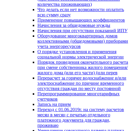
количества проживающих)
Что делать если нет возможности оплатить
всю сумму сразу
Применение повышающих коэффициентов
Начисления за общедомовые нужды
Начисления при отсутствии показаний ИПУ
Оборудование многоквартирных домов
коллективными (общедомовыми) приборами
учета энергоресурсов
О порядке установления и применения
социальной нормы электрической энергии
Порядок проведения окончательного расчета
при смене собственника жилого помещения/
жилого дома (или его части) (или перев
Перерасчет за горячее водоснабжение и/или
электроснабжение по причине временного
отсутствия граждан по месту постоянной
Перепрограммирование многотарифных
счетчиков
Запись на прием
Переход с 01.06.2019г. на систему расчетов
месяц в месяц с печатью отдельного
платежного документа для граждан,
проживаю
Уменьшение совокупного размера платежа