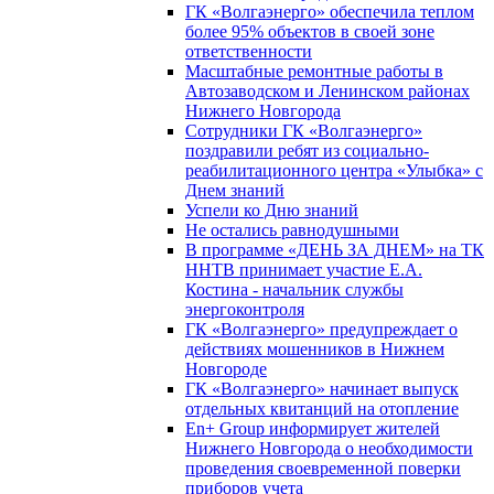
ГК «Волгаэнерго» обеспечила теплом
более 95% объектов в своей зоне
ответственности
Масштабные ремонтные работы в
Автозаводском и Ленинском районах
Нижнего Новгорода
Сотрудники ГК «Волгаэнерго»
поздравили ребят из социально-
реабилитационного центра «Улыбка» с
Днем знаний
Успели ко Дню знаний
Не остались равнодушными
В программе «ДЕНЬ ЗА ДНЕМ» на ТК
ННТВ принимает участие Е.А.
Костина - начальник службы
энергоконтроля
ГК «Волгаэнерго» предупреждает о
действиях мошенников в Нижнем
Новгороде
ГК «Волгаэнерго» начинает выпуск
отдельных квитанций на отопление
En+ Group информирует жителей
Нижнего Новгорода о необходимости
проведения своевременной поверки
приборов учета