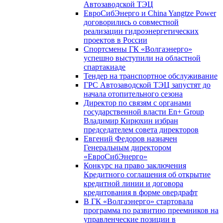
Автозаводской ТЭЦ
ЕвроСибЭнерго и China Yangtze Power
договорились о совместной
реализации гидроэнергетических
проектов в России
Спортсмены ГК «Волгаэнерго»
успешно выступили на областной
спартакиаде
Тендер на транспортное обслуживание
ГРС Автозаводской ТЭЦ запустят до
начала отопительного сезона
Директор по связям с органами
государственной власти En+ Group
Владимир Кирюхин избран
председателем совета директоров
Евгений Федоров назначен
Генеральным директором
«ЕвроСибЭнерго»
Конкурс на право заключения
Кредитного соглашения об открытие
кредитной линии и договора
кредитования в форме овердрафт
В ГК «Волгаэнерго» стартовала
программа по развитию преемников на
управленческие позиции в