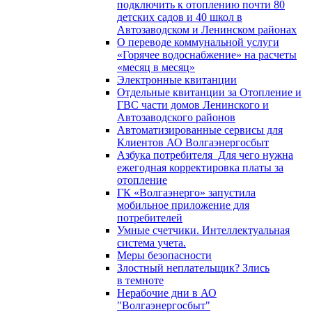
подключить к отоплению почти 80
детских садов и 40 школ в
Автозаводском и Ленинском районах
О переводе коммунальной услуги
«Горячее водоснабжение» на расчеты
«месяц в месяц»
Электронные квитанции
Отдельные квитанции за Отопление и
ГВС части домов Ленинского и
Автозаводского районов
Автоматизированные сервисы для
Клиентов АО Волгаэнергосбыт
Азбука потребителя_Для чего нужна
ежегодная корректировка платы за
отопление
ГК «Волгаэнерго» запустила
мобильное приложение для
потребителей
Умные счетчики. Интеллектуальная
система учета.
Меры безопасности
Злостный неплательщик? Злись
в темноте
Нерабочие дни в АО
"Волгаэнергосбыт"