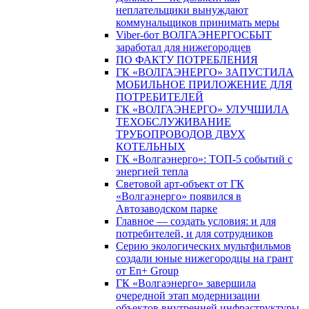
неплательщики вынуждают
коммунальщиков принимать меры
Viber-бот ВОЛГАЭНЕРГОСБЫТ
заработал для нижегородцев
ПО ФАКТУ ПОТРЕБЛЕНИЯ
ГК «ВОЛГАЭНЕРГО» ЗАПУСТИЛА
МОБИЛЬНОЕ ПРИЛОЖЕНИЕ ДЛЯ
ПОТРЕБИТЕЛЕЙ
ГК «ВОЛГАЭНЕРГО» УЛУЧШИЛА
ТЕХОБСЛУЖИВАНИЕ
ТРУБОПРОВОДОВ ДВУХ
КОТЕЛЬНЫХ
ГК «Волгаэнерго»: ТОП-5 событий с
энергией тепла
Световой арт-объект от ГК
«Волгаэнерго» появился в
Автозаводском парке
Главное — создать условия: и для
потребителей, и для сотрудников
Серию экологических мультфильмов
создали юные нижегородцы на грант
от En+ Group
ГК «Волгаэнерго» завершила
очередной этап модернизации
объектов внутренней инфраструктуры