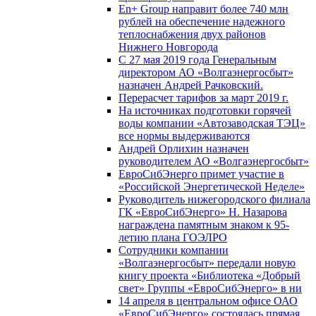
En+ Group направит более 740 млн
рублей на обеспечение надежного
теплоснабжения двух районов
Нижнего Новгорода
С 27 мая 2019 года Генеральным
директором АО «Волгаэнергосбыт»
назначен Андрей Рачковский.
Перерасчет тарифов за март 2019 г.
На источниках подготовки горячей
воды компании «Автозаводская ТЭЦ»
все нормы выдерживаются
Андрей Орлихин назначен
руководителем АО «Волгаэнергосбыт»
ЕвроСибЭнерго примет участие в
«Российской Энергетической Неделе»
Руководитель нижегородского филиала
ГК «ЕвроСибЭнерго» Н. Назарова
награждена памятным знаком к 95-
летию плана ГОЭЛРО
Сотрудники компании
«Волгаэнергосбыт» передали новую
книгу проекта «Библиотека «Добрый
свет» Группы «ЕвроСибЭнерго» в ни
14 апреля в центральном офисе ОАО
«ЕвроСибЭнерго» состоялась прямая