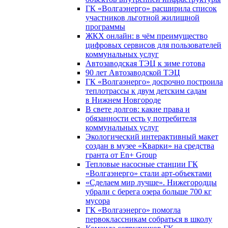
ГК «Волгаэнерго» расширила список
участников льготной жилищной
программы
ЖКХ онлайн: в чём преимущество
цифровых сервисов для пользователей
коммунальных услуг
Автозаводская ТЭЦ к зиме готова
90 лет Автозаводской ТЭЦ
ГК «Волгаэнерго» досрочно построила
теплотрассы к двум детским садам
в Нижнем Новгороде
В свете долгов: какие права и
обязанности есть у потребителя
коммунальных услуг
Экологический интерактивный макет
создан в музее «Кварки» на средства
гранта от En+ Group
Тепловые насосные станции ГК
«Волгаэнерго» стали арт-объектами
«Сделаем мир лучше». Нижегородцы
убрали с берега озера больше 700 кг
мусора
ГК «Волгаэнерго» помогла
первоклассникам собраться в школу