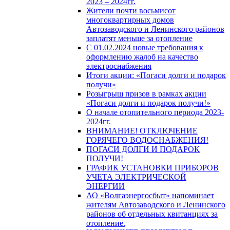
2023 – 2024гг.
Жители почти восьмисот
многоквартирных домов
Автозаводского и Ленинского районов
заплатят меньше за отопление
С 01.02.2024 новые требования к
оформлению жалоб на качество
электроснабжения
Итоги акции: «Погаси долги и подарок
получи»
Розыгрыш призов в рамках акции
«Погаси долги и подарок получи!»
О начале отопительного периода 2023-
2024гг.
ВНИМАНИЕ! ОТКЛЮЧЕНИЕ
ГОРЯЧЕГО ВОДОСНАБЖЕНИЯ!
ПОГАСИ ДОЛГИ И ПОДАРОК
ПОЛУЧИ!
ГРАФИК УСТАНОВКИ ПРИБОРОВ
УЧЕТА ЭЛЕКТРИЧЕСКОЙ
ЭНЕРГИИ
АО «Волгаэнергосбыт» напоминает
жителям Автозаводского и Ленинского
районов об отдельных квитанциях за
отопление.