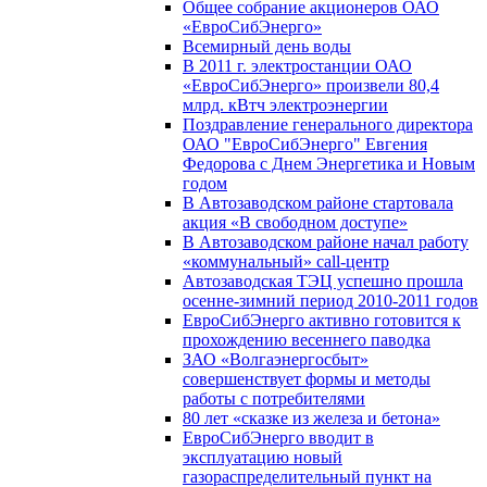
Общее собрание акционеров ОАО
«ЕвроСибЭнерго»
Всемирный день воды
В 2011 г. электростанции ОАО
«ЕвроСибЭнерго» произвели 80,4
млрд. кВтч электроэнергии
Поздравление генерального директора
ОАО "ЕвроСибЭнерго" Евгения
Федорова с Днем Энергетика и Новым
годом
В Автозаводском районе стартовала
акция «В свободном доступе»
В Автозаводском районе начал работу
«коммунальный» call-центр
Автозаводская ТЭЦ успешно прошла
осенне-зимний период 2010-2011 годов
ЕвроСибЭнерго активно готовится к
прохождению весеннего паводка
ЗАО «Волгаэнергосбыт»
совершенствует формы и методы
работы с потребителями
80 лет «сказке из железа и бетона»
ЕвроСибЭнерго вводит в
эксплуатацию новый
газораспределительный пункт на