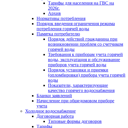
Тарифы для населения на ГВС на
2026г.
Архив
Нормативы потребления
Порядок введения ограничения режима
потребления горячей воды
Памятка потребителю
Порядок действий гражданина при
возникновении проблем со счетчиком
горячей воды
Требования к приборам учета горячей
воды, эксплуатация и обслуживание
приборов учета горячей воды
Порядок установки и приемки
(опломбировки) прибора учета горячей
воды
Показатели, характеризующие
качество горячего водоснабжения
Бланки заявлений
Начисление при общедомовом приборе
учета
Холодное водоснабжение
Договорная работа
Типовые формы договоров
Тарифы