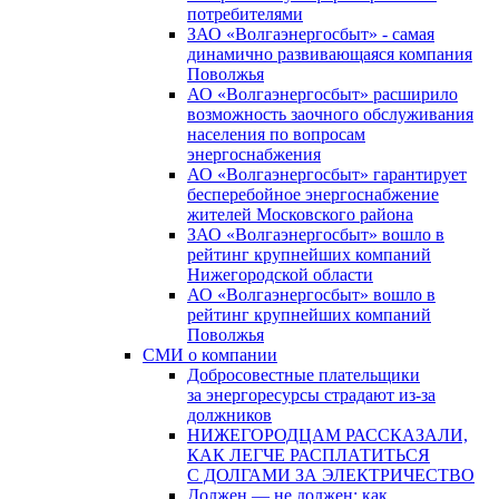
потребителями
ЗАО «Волгаэнергосбыт» - самая
динамично развивающаяся компания
Поволжья
АО «Волгаэнергосбыт» расширило
возможность заочного обслуживания
населения по вопросам
энергоснабжения
АО «Волгаэнергосбыт» гарантирует
бесперебойное энергоснабжение
жителей Московского района
ЗАО «Волгаэнергосбыт» вошло в
рейтинг крупнейших компаний
Нижегородской области
АО «Волгаэнергосбыт» вошло в
рейтинг крупнейших компаний
Поволжья
СМИ о компании
Добросовестные плательщики
за энергоресурсы страдают из-за
должников
НИЖЕГОРОДЦАМ РАССКАЗАЛИ,
КАК ЛЕГЧЕ РАСПЛАТИТЬСЯ
С ДОЛГАМИ ЗА ЭЛЕКТРИЧЕСТВО
Должен — не должен: как