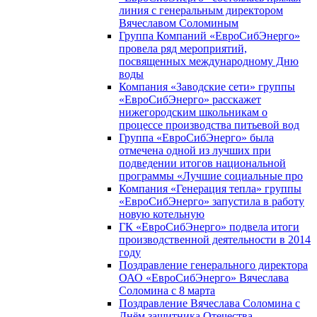
линия с генеральным директором
Вячеславом Соломиным
Группа Компаний «ЕвроСибЭнерго»
провела ряд мероприятий,
посвященных международному Дню
воды
Компания «Заводские сети» группы
«ЕвроСибЭнерго» расскажет
нижегородским школьникам о
процессе производства питьевой вод
Группа «ЕвроСибЭнерго» была
отмечена одной из лучших при
подведении итогов национальной
программы «Лучшие социальные про
Компания «Генерация тепла» группы
«ЕвроСибЭнерго» запустила в работу
новую котельную
ГК «ЕвроСибЭнерго» подвела итоги
производственной деятельности в 2014
году
Поздравление генерального директора
ОАО «ЕвроСибЭнерго» Вячеслава
Соломина с 8 марта
Поздравление Вячеслава Соломина с
Днём защитника Отечества