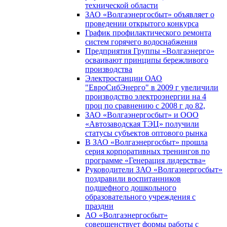
технической области
ЗАО «Волгаэнергосбыт» объявляет о
проведении открытого конкурса
График профилактического ремонта
систем горячего водоснабжения
Предприятия Группы «Волгаэнерго»
осваивают принципы бережливого
производства
Электростанции ОАО
"ЕвроСибЭнерго" в 2009 г увеличили
производство электроэнергии на 4
проц по сравнению с 2008 г до 82,
ЗАО «Волгаэнергосбыт» и ООО
«Автозаводская ТЭЦ» получили
статусы субъектов оптового рынка
В ЗАО «Волгаэнергосбыт» прошла
серия корпоративных тренингов по
программе «Генерация лидерства»
Руководители ЗАО «Волгаэнергосбыт»
поздравили воспитанников
подшефного дошкольного
образовательного учреждения с
праздни
АО «Волгаэнергосбыт»
совершенствует формы работы с