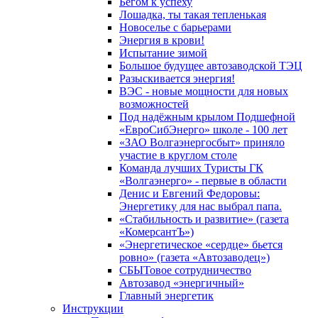
Бегом к успеху
Лошадка, ты такая тепленькая
Новоселье с барьерами
Энергия в крови!
Испытание зимой
Большое будущее автозаводской ТЭЦ
Разыскивается энергия!
ВЭС - новые мощности для новых
возможностей
Под надёжным крылом Подшефной
«ЕвроСибЭнерго» школе - 100 лет
«ЗАО Волгаэнергосбыт» приняло
участие в круглом столе
Команда лучших Туристы ГК
«Волгаэнерго» - первые в области
Денис и Евгений Федоровы:
Энергетику для нас выбрал папа.
«Стабильность и развитие» (газета
«КомерсантЪ»)
«Энергетическое «сердце» бьется
ровно» (газета «Автозаводец»)
СБЫТовое сотрудничество
Автозавод «энергичный»
Главный энергетик
Инструкции