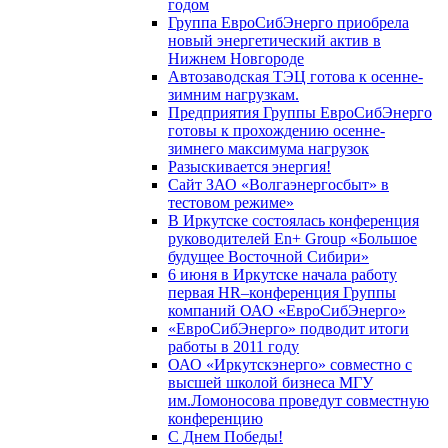
годом
Группа ЕвроСибЭнерго приобрела
новый энергетический актив в
Нижнем Новгороде
Автозаводская ТЭЦ готова к осенне-
зимним нагрузкам.
Предприятия Группы ЕвроСибЭнерго
готовы к прохождению осенне-
зимнего максимума нагрузок
Разыскивается энергия!
Сайт ЗАО «Волгаэнергосбыт» в
тестовом режиме»
В Иркутске состоялась конференция
руководителей En+ Group «Большое
будущее Восточной Сибири»
6 июня в Иркутске начала работу
первая HR–конференция Группы
компаний ОАО «ЕвроСибЭнерго»
«ЕвроСибЭнерго» подводит итоги
работы в 2011 году
ОАО «Иркутскэнерго» совместно с
высшей школой бизнеса МГУ
им.Ломоносова проведут совместную
конференцию
С Днем Победы!