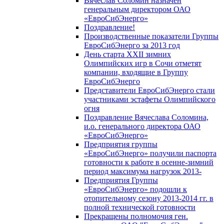
Вячеслав Соломин назначен
генеральным директором ОАО
«ЕвроСибЭнерго»
Поздравление!
Производственные показатели Группы
ЕвроСибЭнерго за 2013 год
День старта XXII зимних
Олимпийских игр в Сочи отметят
компании, входящие в Группу
ЕвроСибЭнерго
Представители ЕвроСибЭнерго стали
участниками эстафеты Олимпийского
огня
Поздравление Вячеслава Соломина,
и.о. генерального директора ОАО
«ЕвроСибЭнерго»
Предприятия группы
«ЕвроСибЭнерго» получили паспорта
готовности к работе в осенне-зимний
период максимума нагрузок 2013-
Предприятия Группы
«ЕвроСибЭнерго» подошли к
отопительному сезону 2013-2014 гг. в
полной технической готовности
Прекращены полномочия ген.