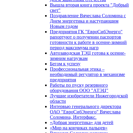
Вышла вторая книга проекта "Добрый
свет"
Поздравление Вячеслава Соломина с
Днем энергетика и наступающим
Новым годом
Предприятия ГК "ЕвроСибЭнерго"
рапортуют о получении паспортов
готовности к работе в осенне-зимний
период максимума нагр
Автозаводская ТЭЦ готова к осенне-
зимним нагрузкам
Бегом к успеху
Профессиональная этика –
необходимый регулятор в механизме
предприятия
Работы по пуску резервного
оборудования ООО "АТЭЦ"
Лучшие изобретатели Нижегородской
области
Интервью генерального директора
ОАО "ЕвроСибЭнеого" Вячеслава
Соломина, Интерфакс.
«Добрая энергетика» для детей
«Мир на кончиках пальцев»