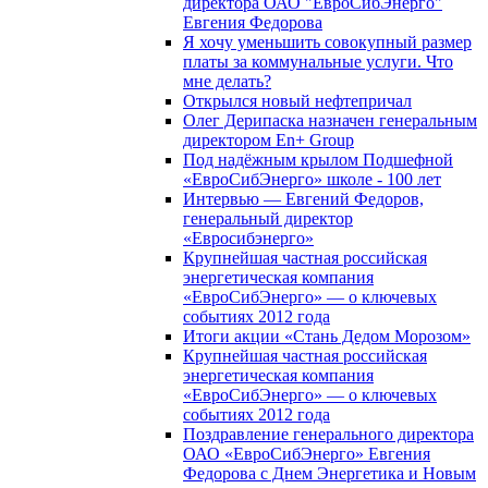
директора ОАО "ЕвроСибЭнерго"
Евгения Федорова
Я хочу уменьшить совокупный размер
платы за коммунальные услуги. Что
мне делать?
Открылся новый нефтепричал
Олег Дерипаска назначен генеральным
директором En+ Group
Под надёжным крылом Подшефной
«ЕвроСибЭнерго» школе - 100 лет
Интервью — Евгений Федоров,
генеральный директор
«Евросибэнерго»
Крупнейшая частная российская
энергетическая компания
«ЕвроСибЭнерго» — о ключевых
событиях 2012 года
Итоги акции «Стань Дедом Морозом»
Крупнейшая частная российская
энергетическая компания
«ЕвроСибЭнерго» — о ключевых
событиях 2012 года
Поздравление генерального директора
ОАО «ЕвроСибЭнерго» Евгения
Федорова с Днем Энергетика и Новым