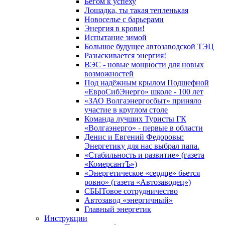
Бегом к успеху
Лошадка, ты такая тепленькая
Новоселье с барьерами
Энергия в крови!
Испытание зимой
Большое будущее автозаводской ТЭЦ
Разыскивается энергия!
ВЭС - новые мощности для новых
возможностей
Под надёжным крылом Подшефной
«ЕвроСибЭнерго» школе - 100 лет
«ЗАО Волгаэнергосбыт» приняло
участие в круглом столе
Команда лучших Туристы ГК
«Волгаэнерго» - первые в области
Денис и Евгений Федоровы:
Энергетику для нас выбрал папа.
«Стабильность и развитие» (газета
«КомерсантЪ»)
«Энергетическое «сердце» бьется
ровно» (газета «Автозаводец»)
СБЫТовое сотрудничество
Автозавод «энергичный»
Главный энергетик
Инструкции