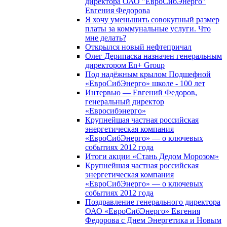
директора ОАО "ЕвроСибЭнерго"
Евгения Федорова
Я хочу уменьшить совокупный размер
платы за коммунальные услуги. Что
мне делать?
Открылся новый нефтепричал
Олег Дерипаска назначен генеральным
директором En+ Group
Под надёжным крылом Подшефной
«ЕвроСибЭнерго» школе - 100 лет
Интервью — Евгений Федоров,
генеральный директор
«Евросибэнерго»
Крупнейшая частная российская
энергетическая компания
«ЕвроСибЭнерго» — о ключевых
событиях 2012 года
Итоги акции «Стань Дедом Морозом»
Крупнейшая частная российская
энергетическая компания
«ЕвроСибЭнерго» — о ключевых
событиях 2012 года
Поздравление генерального директора
ОАО «ЕвроСибЭнерго» Евгения
Федорова с Днем Энергетика и Новым