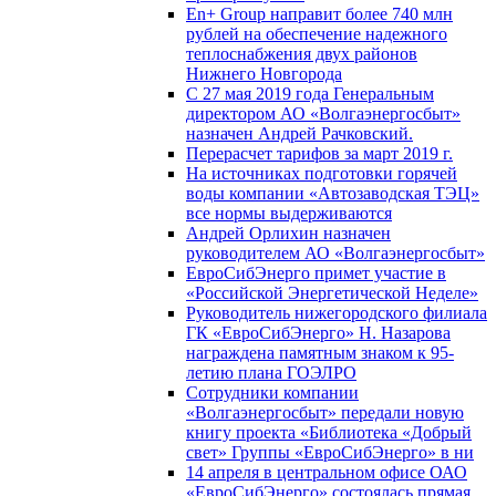
En+ Group направит более 740 млн
рублей на обеспечение надежного
теплоснабжения двух районов
Нижнего Новгорода
С 27 мая 2019 года Генеральным
директором АО «Волгаэнергосбыт»
назначен Андрей Рачковский.
Перерасчет тарифов за март 2019 г.
На источниках подготовки горячей
воды компании «Автозаводская ТЭЦ»
все нормы выдерживаются
Андрей Орлихин назначен
руководителем АО «Волгаэнергосбыт»
ЕвроСибЭнерго примет участие в
«Российской Энергетической Неделе»
Руководитель нижегородского филиала
ГК «ЕвроСибЭнерго» Н. Назарова
награждена памятным знаком к 95-
летию плана ГОЭЛРО
Сотрудники компании
«Волгаэнергосбыт» передали новую
книгу проекта «Библиотека «Добрый
свет» Группы «ЕвроСибЭнерго» в ни
14 апреля в центральном офисе ОАО
«ЕвроСибЭнерго» состоялась прямая