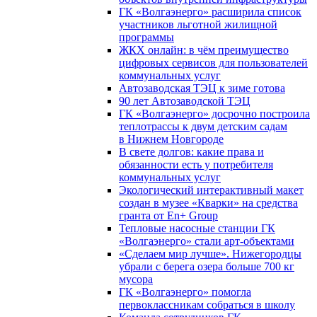
ГК «Волгаэнерго» расширила список
участников льготной жилищной
программы
ЖКХ онлайн: в чём преимущество
цифровых сервисов для пользователей
коммунальных услуг
Автозаводская ТЭЦ к зиме готова
90 лет Автозаводской ТЭЦ
ГК «Волгаэнерго» досрочно построила
теплотрассы к двум детским садам
в Нижнем Новгороде
В свете долгов: какие права и
обязанности есть у потребителя
коммунальных услуг
Экологический интерактивный макет
создан в музее «Кварки» на средства
гранта от En+ Group
Тепловые насосные станции ГК
«Волгаэнерго» стали арт-объектами
«Сделаем мир лучше». Нижегородцы
убрали с берега озера больше 700 кг
мусора
ГК «Волгаэнерго» помогла
первоклассникам собраться в школу