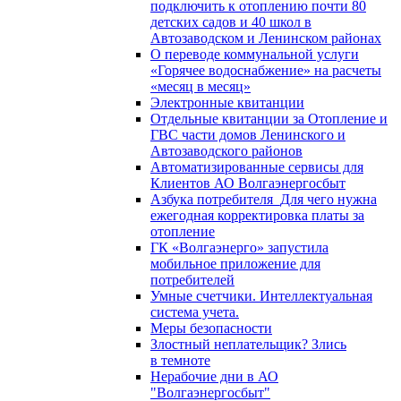
подключить к отоплению почти 80
детских садов и 40 школ в
Автозаводском и Ленинском районах
О переводе коммунальной услуги
«Горячее водоснабжение» на расчеты
«месяц в месяц»
Электронные квитанции
Отдельные квитанции за Отопление и
ГВС части домов Ленинского и
Автозаводского районов
Автоматизированные сервисы для
Клиентов АО Волгаэнергосбыт
Азбука потребителя_Для чего нужна
ежегодная корректировка платы за
отопление
ГК «Волгаэнерго» запустила
мобильное приложение для
потребителей
Умные счетчики. Интеллектуальная
система учета.
Меры безопасности
Злостный неплательщик? Злись
в темноте
Нерабочие дни в АО
"Волгаэнергосбыт"