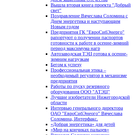
Вышла вторая книга проекта "Добрый
свет"
Поздравление Вячеслава Соломина с
Днем энергетика и наступающим
Новым годом
Предприятия ГК "ЕвроСибЭнерго"
рапортуют о получении паспортов
готовности к работе в осенне-зимний
период максимума нагр
Автозаводская ТЭЦ готова к осенне-
зимним нагрузкам
Бегом к успеху
Профессиональная этика –
необходимый регулятор в механизме
предприятия
Работы по пуску резервного
оборудования ООО "АТЭЦ"
Лучшие изобретатели Нижегородской
области
Интервью генерального директора
ОАО "ЕвроСибЭнеого" Вячеслава
Соломина, Интерфакс.
«Добрая энергетика» для детей
«Мир на кончиках пальцев»