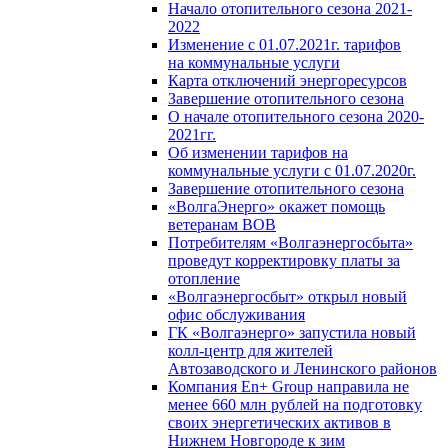
Начало отопительного сезона 2021-
2022
Изменение с 01.07.2021г. тарифов
на коммунальные услуги
Карта отключений энергоресурсов
Завершение отопительного сезона
О начале отопительного сезона 2020-
2021гг.
Об изменении тарифов на
коммунальные услуги с 01.07.2020г.
Завершение отопительного сезона
«ВолгаЭнерго» окажет помощь
ветеранам ВОВ
Потребителям «Волгаэнергосбыта»
проведут корректировку платы за
отопление
«Волгаэнергосбыт» открыл новый
офис обслуживания
ГК «Волгаэнерго» запустила новый
колл-центр для жителей
Автозаводского и Ленинского районов
Компания En+ Group направила не
менее 660 млн рублей на подготовку
своих энергетических активов в
Нижнем Новгороде к зим