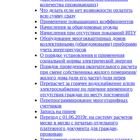
количества проживающих)
Что делать если нет возможности оплатить
всю сумму сразу
Применение повышающих коэффициентов
Начисления за общедомовые нужды
Начисления при отсутствии показаний ИПУ
Оборудование многоквартирных домов
коллективными (общедомовыми) приборами
учета энергоресурсов
О порядке установления и применения
социальной нормы электрической энергии
Порядок проведения окончательного расчета
при смене собственника жилого помещения/
жилого дома (или его части) (или перев
Перерасчет за горячее водоснабжение и/или
электроснабжение по причине временного
отсутствия граждан по месту постоянной
Перепрограммирование многотарифных
счетчиков
Запись на прием
Переход с 01.06.2019г. на систему расчетов
месяц в месяц с печатью отдельного
платежного документа для граждан,
проживаю
Уменьшение совокупного размера платежа