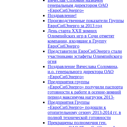
Вячеслав Соломин назначен
генеральным директором ОАО
«ЕвроСибЭнерго»
Поздравление!
Производственные показатели Группы
ЕвроСибЭнерго за 2013 год
День старта XXII зимних
Олимпийских игр в Сочи отметят
компании, входящие в Группу
ЕвроСибЭнерго
Представители ЕвроСибЭнерго стали
участниками эстафеты Олимпийского
огня
Поздравление Вячеслава Соломина,
и.о. генерального директора ОАО
«ЕвроСибЭнерго»
Предприятия группы
«ЕвроСибЭнерго» получили паспорта
готовности к работе в осенне-зимний
период максимума нагрузок 2013-
Предприятия Группы
«ЕвроСибЭнерго» подошли к
отопительному сезону 2013-2014 гг. в
полной технической готовности
Прекращены полномочия ген.