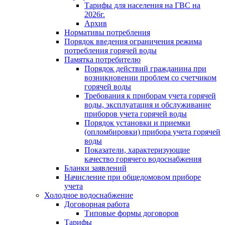
Тарифы для населения на ГВС на
2026г.
Архив
Нормативы потребления
Порядок введения ограничения режима
потребления горячей воды
Памятка потребителю
Порядок действий гражданина при
возникновении проблем со счетчиком
горячей воды
Требования к приборам учета горячей
воды, эксплуатация и обслуживание
приборов учета горячей воды
Порядок установки и приемки
(опломбировки) прибора учета горячей
воды
Показатели, характеризующие
качество горячего водоснабжения
Бланки заявлений
Начисление при общедомовом приборе
учета
Холодное водоснабжение
Договорная работа
Типовые формы договоров
Тарифы