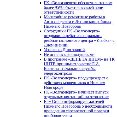
ГК «Волгаэнерго» обеспечила теплом
более 95% объектов в своей зоне
ответственности
Масштабные ремонтные работы в
Автозаводском и Ленинском районах
Нижнего Новгорода
Сотрудники ГК «Волгаэнерго»
поздравили ребят из социально-
реабилитационного центра «Улыбка» с
Днем знаний
Успели ко Дню знаний
Не остались равнодушными
В программе «ДЕНЬ ЗА ДНЕМ» на ТК
ННТВ принимает участие Е.А.
Костина - начальник службы
энергоконтроля
ГК «Волгаэнерго» предупреждает о
действиях мошенников в Нижнем
Новгороде
ГК «Волгаэнерго» начинает выпуск
отдельных квитанций на отопление
En+ Group информирует жителей
Нижнего Новгорода о необходимости
проведения своевременной поверки
приборов учета