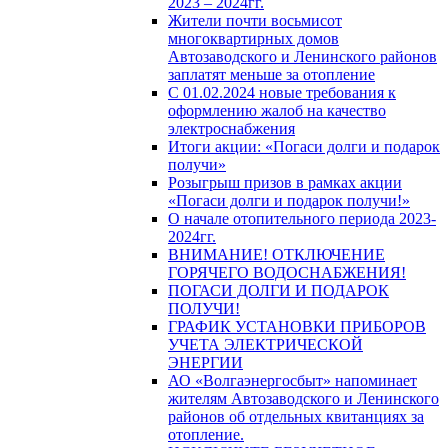
2023 – 2024гг.
Жители почти восьмисот
многоквартирных домов
Автозаводского и Ленинского районов
заплатят меньше за отопление
С 01.02.2024 новые требования к
оформлению жалоб на качество
электроснабжения
Итоги акции: «Погаси долги и подарок
получи»
Розыгрыш призов в рамках акции
«Погаси долги и подарок получи!»
О начале отопительного периода 2023-
2024гг.
ВНИМАНИЕ! ОТКЛЮЧЕНИЕ
ГОРЯЧЕГО ВОДОСНАБЖЕНИЯ!
ПОГАСИ ДОЛГИ И ПОДАРОК
ПОЛУЧИ!
ГРАФИК УСТАНОВКИ ПРИБОРОВ
УЧЕТА ЭЛЕКТРИЧЕСКОЙ
ЭНЕРГИИ
АО «Волгаэнергосбыт» напоминает
жителям Автозаводского и Ленинского
районов об отдельных квитанциях за
отопление.