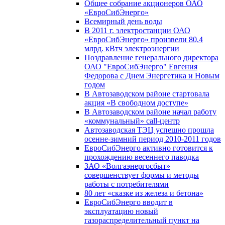
Общее собрание акционеров ОАО
«ЕвроСибЭнерго»
Всемирный день воды
В 2011 г. электростанции ОАО
«ЕвроСибЭнерго» произвели 80,4
млрд. кВтч электроэнергии
Поздравление генерального директора
ОАО "ЕвроСибЭнерго" Евгения
Федорова с Днем Энергетика и Новым
годом
В Автозаводском районе стартовала
акция «В свободном доступе»
В Автозаводском районе начал работу
«коммунальный» call-центр
Автозаводская ТЭЦ успешно прошла
осенне-зимний период 2010-2011 годов
ЕвроСибЭнерго активно готовится к
прохождению весеннего паводка
ЗАО «Волгаэнергосбыт»
совершенствует формы и методы
работы с потребителями
80 лет «сказке из железа и бетона»
ЕвроСибЭнерго вводит в
эксплуатацию новый
газораспределительный пункт на