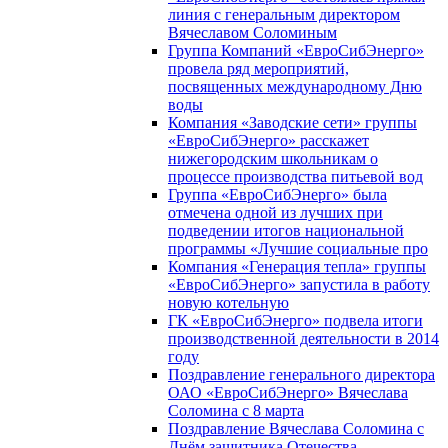
линия с генеральным директором
Вячеславом Соломиным
Группа Компаний «ЕвроСибЭнерго»
провела ряд мероприятий,
посвященных международному Дню
воды
Компания «Заводские сети» группы
«ЕвроСибЭнерго» расскажет
нижегородским школьникам о
процессе производства питьевой вод
Группа «ЕвроСибЭнерго» была
отмечена одной из лучших при
подведении итогов национальной
программы «Лучшие социальные про
Компания «Генерация тепла» группы
«ЕвроСибЭнерго» запустила в работу
новую котельную
ГК «ЕвроСибЭнерго» подвела итоги
производственной деятельности в 2014
году
Поздравление генерального директора
ОАО «ЕвроСибЭнерго» Вячеслава
Соломина с 8 марта
Поздравление Вячеслава Соломина с
Днём защитника Отечества