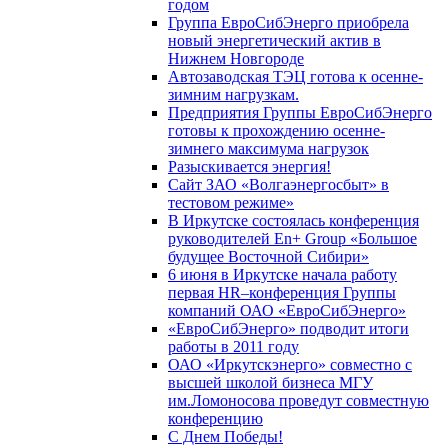
годом
Группа ЕвроСибЭнерго приобрела
новый энергетический актив в
Нижнем Новгороде
Автозаводская ТЭЦ готова к осенне-
зимним нагрузкам.
Предприятия Группы ЕвроСибЭнерго
готовы к прохождению осенне-
зимнего максимума нагрузок
Разыскивается энергия!
Сайт ЗАО «Волгаэнергосбыт» в
тестовом режиме»
В Иркутске состоялась конференция
руководителей En+ Group «Большое
будущее Восточной Сибири»
6 июня в Иркутске начала работу
первая HR–конференция Группы
компаний ОАО «ЕвроСибЭнерго»
«ЕвроСибЭнерго» подводит итоги
работы в 2011 году
ОАО «Иркутскэнерго» совместно с
высшей школой бизнеса МГУ
им.Ломоносова проведут совместную
конференцию
С Днем Победы!