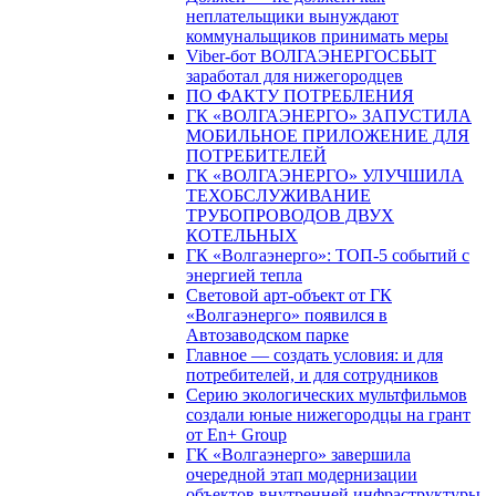
неплательщики вынуждают
коммунальщиков принимать меры
Viber-бот ВОЛГАЭНЕРГОСБЫТ
заработал для нижегородцев
ПО ФАКТУ ПОТРЕБЛЕНИЯ
ГК «ВОЛГАЭНЕРГО» ЗАПУСТИЛА
МОБИЛЬНОЕ ПРИЛОЖЕНИЕ ДЛЯ
ПОТРЕБИТЕЛЕЙ
ГК «ВОЛГАЭНЕРГО» УЛУЧШИЛА
ТЕХОБСЛУЖИВАНИЕ
ТРУБОПРОВОДОВ ДВУХ
КОТЕЛЬНЫХ
ГК «Волгаэнерго»: ТОП-5 событий с
энергией тепла
Световой арт-объект от ГК
«Волгаэнерго» появился в
Автозаводском парке
Главное — создать условия: и для
потребителей, и для сотрудников
Серию экологических мультфильмов
создали юные нижегородцы на грант
от En+ Group
ГК «Волгаэнерго» завершила
очередной этап модернизации
объектов внутренней инфраструктуры