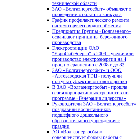
технической области
ЗАО «Волгаэнергосбыт» объявляет о
проведении открытого конкурса
График профилактического ремонта
систем горячего водоснабжения
Предприятия Группы «Волгаэнерго»
осваивают принципы бережливого
производства
Электростанции ОАО
"ЕвроСибЭнерго" в 2009 г увеличили
производство электроэнергии на 4
проц по сравнению с 2008 г до 82,
ЗАО «Волгаэнергосбыт» и ООО
«Автозаводская ТЭЦ» получили
статусы субъектов оптового рынка
В ЗАО «Волгаэнергосбыт» прошла
серия корпоративных тренингов по
программе «Генерация лидерства»
Руководители ЗАО «Волгаэнергосбыт»
поздравили воспитанников
подшефного дошкольного
образовательного учреждения с
праздни
АО «Волгаэнергосбыт»
совершенствует формы работы с