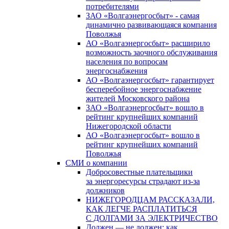
потребителями
ЗАО «Волгаэнергосбыт» - самая
динамично развивающаяся компания
Поволжья
АО «Волгаэнергосбыт» расширило
возможность заочного обслуживания
населения по вопросам
энергоснабжения
АО «Волгаэнергосбыт» гарантирует
бесперебойное энергоснабжение
жителей Московского района
ЗАО «Волгаэнергосбыт» вошло в
рейтинг крупнейших компаний
Нижегородской области
АО «Волгаэнергосбыт» вошло в
рейтинг крупнейших компаний
Поволжья
СМИ о компании
Добросовестные плательщики
за энергоресурсы страдают из-за
должников
НИЖЕГОРОДЦАМ РАССКАЗАЛИ,
КАК ЛЕГЧЕ РАСПЛАТИТЬСЯ
С ДОЛГАМИ ЗА ЭЛЕКТРИЧЕСТВО
Должен — не должен: как