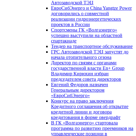
Автозаводской ТЭЦ
ЕвроСибЭнерго и China Yangtze Power
договорились о совместной
реализации гидроэнергетических
проектов в России
Спортсмены ГК «Волгаэнерго»
успешно выступили на областной
спартакиаде
Тендер на транспортное обслуживание
ГРС Автозаводской ТЭЦ запустят до
начала отопительного сезона
Директор по связям с органами
государственной власти En+ Group
Владимир Кирюхин избран
председателем совета директоров
Евгений Федоров назначен
Генеральным директором
«ЕвроСибЭнерго»
Конкурс на право заключения
Кредитного соглашения об открытие
кредитной линии и договора
кредитования в форме овердрафт
В ГК «Волгаэнерго» стартовала
программа по развитию преемников на
управленческие позиции в