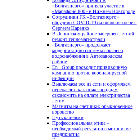
Команда сотрудников ГК
«Волгаэнерго» приняла участие в
«Марафоне-800» в Нижнем Новгороде
Сотрудники ГК «Волгаэнерго»
обсудили COVID-19 на online-встрече с
Сергеем Царенко
В Ленинском районе завершен летний
ремонт тепломагистрали
«Волгаэнерго» продолжает
модернизацию системы горячего
водоснабжения в Автозаводском
районе
En+ Group проводит прививочную
кампанию против коронавирусной
инфекции
Выключаем все из сети и оформляем
перерасчет: как нижегородцам
сэкономить на оплате электричества
летом
Магниты на счетчики: обыкновенное
воровство
Путь капельки
Профессиональная этика –
необходимый регулятор в механизме
предприятия