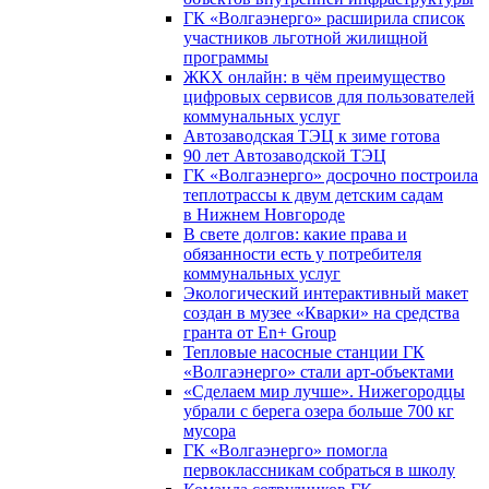
ГК «Волгаэнерго» расширила список
участников льготной жилищной
программы
ЖКХ онлайн: в чём преимущество
цифровых сервисов для пользователей
коммунальных услуг
Автозаводская ТЭЦ к зиме готова
90 лет Автозаводской ТЭЦ
ГК «Волгаэнерго» досрочно построила
теплотрассы к двум детским садам
в Нижнем Новгороде
В свете долгов: какие права и
обязанности есть у потребителя
коммунальных услуг
Экологический интерактивный макет
создан в музее «Кварки» на средства
гранта от En+ Group
Тепловые насосные станции ГК
«Волгаэнерго» стали арт-объектами
«Сделаем мир лучше». Нижегородцы
убрали с берега озера больше 700 кг
мусора
ГК «Волгаэнерго» помогла
первоклассникам собраться в школу