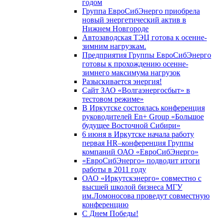
годом
Группа ЕвроСибЭнерго приобрела
новый энергетический актив в
Нижнем Новгороде
Автозаводская ТЭЦ готова к осенне-
зимним нагрузкам.
Предприятия Группы ЕвроСибЭнерго
готовы к прохождению осенне-
зимнего максимума нагрузок
Разыскивается энергия!
Сайт ЗАО «Волгаэнергосбыт» в
тестовом режиме»
В Иркутске состоялась конференция
руководителей En+ Group «Большое
будущее Восточной Сибири»
6 июня в Иркутске начала работу
первая HR–конференция Группы
компаний ОАО «ЕвроСибЭнерго»
«ЕвроСибЭнерго» подводит итоги
работы в 2011 году
ОАО «Иркутскэнерго» совместно с
высшей школой бизнеса МГУ
им.Ломоносова проведут совместную
конференцию
С Днем Победы!