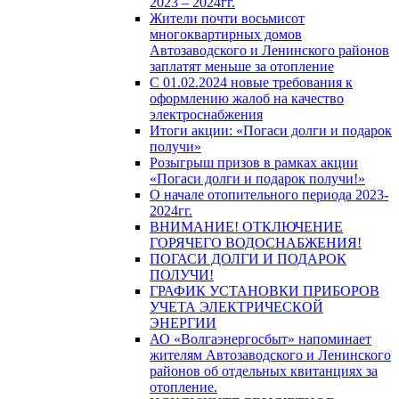
2023 – 2024гг.
Жители почти восьмисот
многоквартирных домов
Автозаводского и Ленинского районов
заплатят меньше за отопление
С 01.02.2024 новые требования к
оформлению жалоб на качество
электроснабжения
Итоги акции: «Погаси долги и подарок
получи»
Розыгрыш призов в рамках акции
«Погаси долги и подарок получи!»
О начале отопительного периода 2023-
2024гг.
ВНИМАНИЕ! ОТКЛЮЧЕНИЕ
ГОРЯЧЕГО ВОДОСНАБЖЕНИЯ!
ПОГАСИ ДОЛГИ И ПОДАРОК
ПОЛУЧИ!
ГРАФИК УСТАНОВКИ ПРИБОРОВ
УЧЕТА ЭЛЕКТРИЧЕСКОЙ
ЭНЕРГИИ
АО «Волгаэнергосбыт» напоминает
жителям Автозаводского и Ленинского
районов об отдельных квитанциях за
отопление.