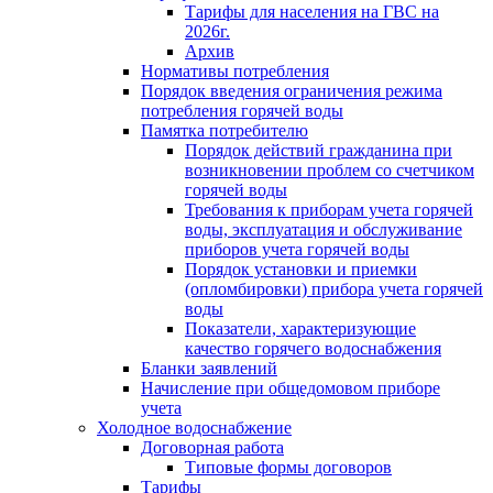
Тарифы для населения на ГВС на
2026г.
Архив
Нормативы потребления
Порядок введения ограничения режима
потребления горячей воды
Памятка потребителю
Порядок действий гражданина при
возникновении проблем со счетчиком
горячей воды
Требования к приборам учета горячей
воды, эксплуатация и обслуживание
приборов учета горячей воды
Порядок установки и приемки
(опломбировки) прибора учета горячей
воды
Показатели, характеризующие
качество горячего водоснабжения
Бланки заявлений
Начисление при общедомовом приборе
учета
Холодное водоснабжение
Договорная работа
Типовые формы договоров
Тарифы