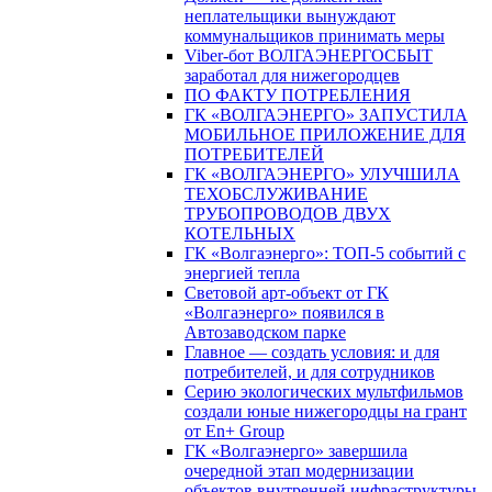
неплательщики вынуждают
коммунальщиков принимать меры
Viber-бот ВОЛГАЭНЕРГОСБЫТ
заработал для нижегородцев
ПО ФАКТУ ПОТРЕБЛЕНИЯ
ГК «ВОЛГАЭНЕРГО» ЗАПУСТИЛА
МОБИЛЬНОЕ ПРИЛОЖЕНИЕ ДЛЯ
ПОТРЕБИТЕЛЕЙ
ГК «ВОЛГАЭНЕРГО» УЛУЧШИЛА
ТЕХОБСЛУЖИВАНИЕ
ТРУБОПРОВОДОВ ДВУХ
КОТЕЛЬНЫХ
ГК «Волгаэнерго»: ТОП-5 событий с
энергией тепла
Световой арт-объект от ГК
«Волгаэнерго» появился в
Автозаводском парке
Главное — создать условия: и для
потребителей, и для сотрудников
Серию экологических мультфильмов
создали юные нижегородцы на грант
от En+ Group
ГК «Волгаэнерго» завершила
очередной этап модернизации
объектов внутренней инфраструктуры