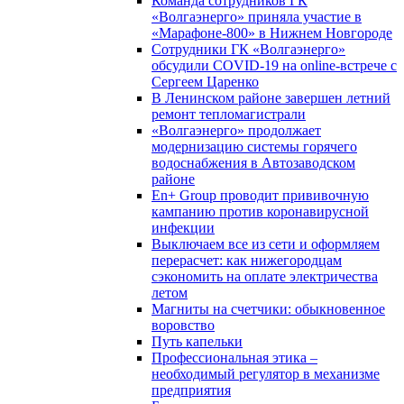
Команда сотрудников ГК
«Волгаэнерго» приняла участие в
«Марафоне-800» в Нижнем Новгороде
Сотрудники ГК «Волгаэнерго»
обсудили COVID-19 на online-встрече с
Сергеем Царенко
В Ленинском районе завершен летний
ремонт тепломагистрали
«Волгаэнерго» продолжает
модернизацию системы горячего
водоснабжения в Автозаводском
районе
En+ Group проводит прививочную
кампанию против коронавирусной
инфекции
Выключаем все из сети и оформляем
перерасчет: как нижегородцам
сэкономить на оплате электричества
летом
Магниты на счетчики: обыкновенное
воровство
Путь капельки
Профессиональная этика –
необходимый регулятор в механизме
предприятия