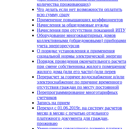
количества проживающих)
Что делать если нет возможности оплатить
всю сумму сразу
Применение повышающих коэффициентов
Начисления за общедомовые нужды
Начисления при отсутствии показаний ИПУ
Оборудование многоквартирных домов
коллективными (общедомовыми) приборами
учета энергоресурсов
О порядке установления и применения
социальной нормы электрической энергии
Порядок проведения окончательного расчета
при смене собственника жилого помещения/
жилого дома (или его части) (или перев
Перерасчет за горячее водоснабжение и/или
электроснабжение по причине временного
отсутствия граждан по месту постоянной
Перепрограммирование многотарифных
счетчиков
Запись на прием
Переход с 01.06.2019г. на систему расчетов
месяц в месяц с печатью отдельного
платежного документа для граждан,
проживаю
Уменьшение совокупного размера платежа