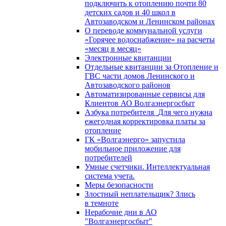
подключить к отоплению почти 80
детских садов и 40 школ в
Автозаводском и Ленинском районах
О переводе коммунальной услуги
«Горячее водоснабжение» на расчеты
«месяц в месяц»
Электронные квитанции
Отдельные квитанции за Отопление и
ГВС части домов Ленинского и
Автозаводского районов
Автоматизированные сервисы для
Клиентов АО Волгаэнергосбыт
Азбука потребителя_Для чего нужна
ежегодная корректировка платы за
отопление
ГК «Волгаэнерго» запустила
мобильное приложение для
потребителей
Умные счетчики. Интеллектуальная
система учета.
Меры безопасности
Злостный неплательщик? Злись
в темноте
Нерабочие дни в АО
"Волгаэнергосбыт"