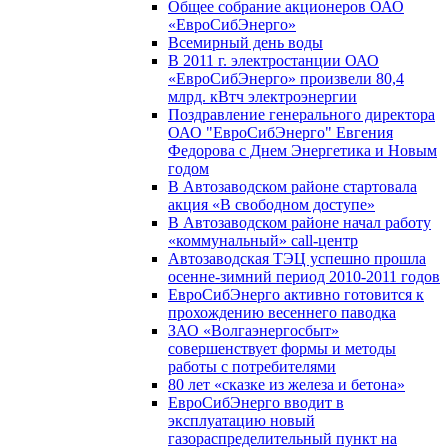
Общее собрание акционеров ОАО
«ЕвроСибЭнерго»
Всемирный день воды
В 2011 г. электростанции ОАО
«ЕвроСибЭнерго» произвели 80,4
млрд. кВтч электроэнергии
Поздравление генерального директора
ОАО "ЕвроСибЭнерго" Евгения
Федорова с Днем Энергетика и Новым
годом
В Автозаводском районе стартовала
акция «В свободном доступе»
В Автозаводском районе начал работу
«коммунальный» call-центр
Автозаводская ТЭЦ успешно прошла
осенне-зимний период 2010-2011 годов
ЕвроСибЭнерго активно готовится к
прохождению весеннего паводка
ЗАО «Волгаэнергосбыт»
совершенствует формы и методы
работы с потребителями
80 лет «сказке из железа и бетона»
ЕвроСибЭнерго вводит в
эксплуатацию новый
газораспределительный пункт на