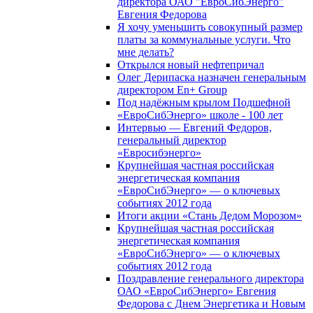
директора ОАО "ЕвроСибЭнерго"
Евгения Федорова
Я хочу уменьшить совокупный размер
платы за коммунальные услуги. Что
мне делать?
Открылся новый нефтепричал
Олег Дерипаска назначен генеральным
директором En+ Group
Под надёжным крылом Подшефной
«ЕвроСибЭнерго» школе - 100 лет
Интервью — Евгений Федоров,
генеральный директор
«Евросибэнерго»
Крупнейшая частная российская
энергетическая компания
«ЕвроСибЭнерго» — о ключевых
событиях 2012 года
Итоги акции «Стань Дедом Морозом»
Крупнейшая частная российская
энергетическая компания
«ЕвроСибЭнерго» — о ключевых
событиях 2012 года
Поздравление генерального директора
ОАО «ЕвроСибЭнерго» Евгения
Федорова с Днем Энергетика и Новым