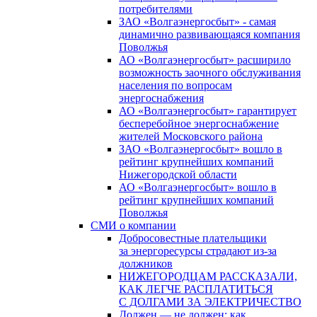
потребителями
ЗАО «Волгаэнергосбыт» - самая
динамично развивающаяся компания
Поволжья
АО «Волгаэнергосбыт» расширило
возможность заочного обслуживания
населения по вопросам
энергоснабжения
АО «Волгаэнергосбыт» гарантирует
бесперебойное энергоснабжение
жителей Московского района
ЗАО «Волгаэнергосбыт» вошло в
рейтинг крупнейших компаний
Нижегородской области
АО «Волгаэнергосбыт» вошло в
рейтинг крупнейших компаний
Поволжья
СМИ о компании
Добросовестные плательщики
за энергоресурсы страдают из-за
должников
НИЖЕГОРОДЦАМ РАССКАЗАЛИ,
КАК ЛЕГЧЕ РАСПЛАТИТЬСЯ
С ДОЛГАМИ ЗА ЭЛЕКТРИЧЕСТВО
Должен — не должен: как