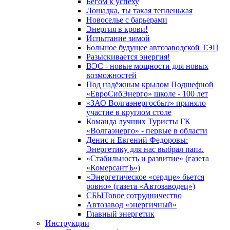
Бегом к успеху
Лошадка, ты такая тепленькая
Новоселье с барьерами
Энергия в крови!
Испытание зимой
Большое будущее автозаводской ТЭЦ
Разыскивается энергия!
ВЭС - новые мощности для новых
возможностей
Под надёжным крылом Подшефной
«ЕвроСибЭнерго» школе - 100 лет
«ЗАО Волгаэнергосбыт» приняло
участие в круглом столе
Команда лучших Туристы ГК
«Волгаэнерго» - первые в области
Денис и Евгений Федоровы:
Энергетику для нас выбрал папа.
«Стабильность и развитие» (газета
«КомерсантЪ»)
«Энергетическое «сердце» бьется
ровно» (газета «Автозаводец»)
СБЫТовое сотрудничество
Автозавод «энергичный»
Главный энергетик
Инструкции