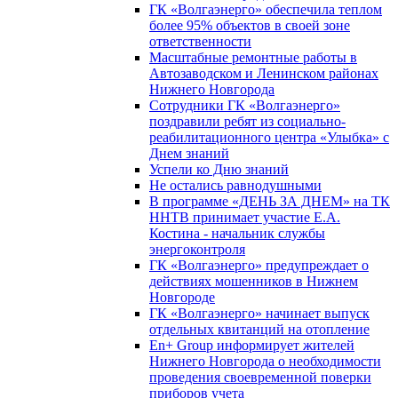
ГК «Волгаэнерго» обеспечила теплом
более 95% объектов в своей зоне
ответственности
Масштабные ремонтные работы в
Автозаводском и Ленинском районах
Нижнего Новгорода
Сотрудники ГК «Волгаэнерго»
поздравили ребят из социально-
реабилитационного центра «Улыбка» с
Днем знаний
Успели ко Дню знаний
Не остались равнодушными
В программе «ДЕНЬ ЗА ДНЕМ» на ТК
ННТВ принимает участие Е.А.
Костина - начальник службы
энергоконтроля
ГК «Волгаэнерго» предупреждает о
действиях мошенников в Нижнем
Новгороде
ГК «Волгаэнерго» начинает выпуск
отдельных квитанций на отопление
En+ Group информирует жителей
Нижнего Новгорода о необходимости
проведения своевременной поверки
приборов учета