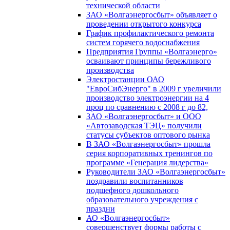
технической области
ЗАО «Волгаэнергосбыт» объявляет о
проведении открытого конкурса
График профилактического ремонта
систем горячего водоснабжения
Предприятия Группы «Волгаэнерго»
осваивают принципы бережливого
производства
Электростанции ОАО
"ЕвроСибЭнерго" в 2009 г увеличили
производство электроэнергии на 4
проц по сравнению с 2008 г до 82,
ЗАО «Волгаэнергосбыт» и ООО
«Автозаводская ТЭЦ» получили
статусы субъектов оптового рынка
В ЗАО «Волгаэнергосбыт» прошла
серия корпоративных тренингов по
программе «Генерация лидерства»
Руководители ЗАО «Волгаэнергосбыт»
поздравили воспитанников
подшефного дошкольного
образовательного учреждения с
праздни
АО «Волгаэнергосбыт»
совершенствует формы работы с