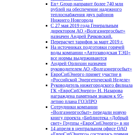
En+ Group направит более 740 млн
рублей на обеспечение надежного
теплоснабжения двух районов
Нижнего Новгорода
С 27 мая 2019 года Генеральным
директором АО «Волгаэнергосбыт»
назначен Андрей Рачковский.
Перерасчет тарифов за март 2019 г.
На источниках подготовки горячей
воды компании «Автозаводская ТЭЦ»
все нормы выдерживаются
Андрей Орлихин назначен
руководителем АО «Волгаэнергосбыт»
ЕвроСибЭнерго примет участие в
«Российской Энергетической Неделе»
Руководитель нижегородского филиала
ГК «ЕвроСибЭнерго» Н. Назарова
награждена памятным знаком к 95-
летию плана ГОЭЛРО
Сотрудники компании
«Волгаэнергосбыт» передали новую
книгу проекта «Библиотека «Добрый
свет» Группы «ЕвроСибЭнерго» в ни
14 апреля в центральном офисе ОАО
«ЕвроСибЭнерго» состоялась прямая