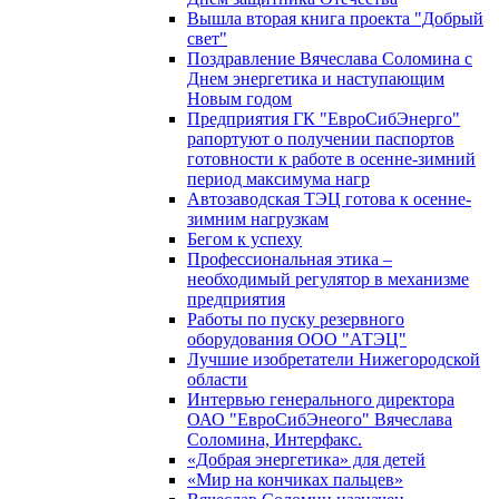
Вышла вторая книга проекта "Добрый
свет"
Поздравление Вячеслава Соломина с
Днем энергетика и наступающим
Новым годом
Предприятия ГК "ЕвроСибЭнерго"
рапортуют о получении паспортов
готовности к работе в осенне-зимний
период максимума нагр
Автозаводская ТЭЦ готова к осенне-
зимним нагрузкам
Бегом к успеху
Профессиональная этика –
необходимый регулятор в механизме
предприятия
Работы по пуску резервного
оборудования ООО "АТЭЦ"
Лучшие изобретатели Нижегородской
области
Интервью генерального директора
ОАО "ЕвроСибЭнеого" Вячеслава
Соломина, Интерфакс.
«Добрая энергетика» для детей
«Мир на кончиках пальцев»