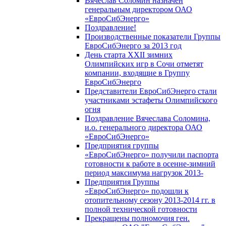
Вячеслав Соломин назначен
генеральным директором ОАО
«ЕвроСибЭнерго»
Поздравление!
Производственные показатели Группы
ЕвроСибЭнерго за 2013 год
День старта XXII зимних
Олимпийских игр в Сочи отметят
компании, входящие в Группу
ЕвроСибЭнерго
Представители ЕвроСибЭнерго стали
участниками эстафеты Олимпийского
огня
Поздравление Вячеслава Соломина,
и.о. генерального директора ОАО
«ЕвроСибЭнерго»
Предприятия группы
«ЕвроСибЭнерго» получили паспорта
готовности к работе в осенне-зимний
период максимума нагрузок 2013-
Предприятия Группы
«ЕвроСибЭнерго» подошли к
отопительному сезону 2013-2014 гг. в
полной технической готовности
Прекращены полномочия ген.