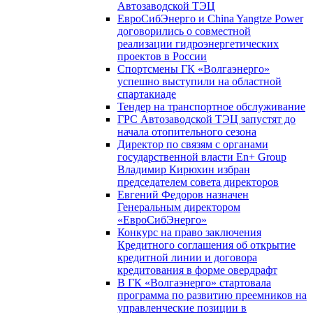
Автозаводской ТЭЦ
ЕвроСибЭнерго и China Yangtze Power
договорились о совместной
реализации гидроэнергетических
проектов в России
Спортсмены ГК «Волгаэнерго»
успешно выступили на областной
спартакиаде
Тендер на транспортное обслуживание
ГРС Автозаводской ТЭЦ запустят до
начала отопительного сезона
Директор по связям с органами
государственной власти En+ Group
Владимир Кирюхин избран
председателем совета директоров
Евгений Федоров назначен
Генеральным директором
«ЕвроСибЭнерго»
Конкурс на право заключения
Кредитного соглашения об открытие
кредитной линии и договора
кредитования в форме овердрафт
В ГК «Волгаэнерго» стартовала
программа по развитию преемников на
управленческие позиции в