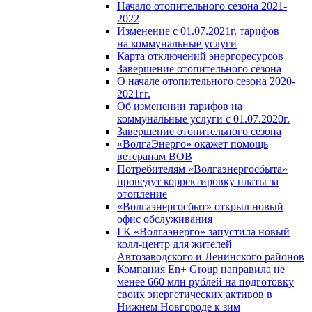
Начало отопительного сезона 2021-
2022
Изменение с 01.07.2021г. тарифов
на коммунальные услуги
Карта отключений энергоресурсов
Завершение отопительного сезона
О начале отопительного сезона 2020-
2021гг.
Об изменении тарифов на
коммунальные услуги с 01.07.2020г.
Завершение отопительного сезона
«ВолгаЭнерго» окажет помощь
ветеранам ВОВ
Потребителям «Волгаэнергосбыта»
проведут корректировку платы за
отопление
«Волгаэнергосбыт» открыл новый
офис обслуживания
ГК «Волгаэнерго» запустила новый
колл-центр для жителей
Автозаводского и Ленинского районов
Компания En+ Group направила не
менее 660 млн рублей на подготовку
своих энергетических активов в
Нижнем Новгороде к зим