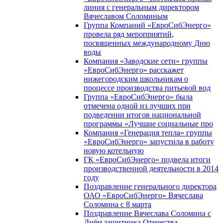
линия с генеральным директором
Вячеславом Соломиным
Группа Компаний «ЕвроСибЭнерго»
провела ряд мероприятий,
посвященных международному Дню
воды
Компания «Заводские сети» группы
«ЕвроСибЭнерго» расскажет
нижегородским школьникам о
процессе производства питьевой вод
Группа «ЕвроСибЭнерго» была
отмечена одной из лучших при
подведении итогов национальной
программы «Лучшие социальные про
Компания «Генерация тепла» группы
«ЕвроСибЭнерго» запустила в работу
новую котельную
ГК «ЕвроСибЭнерго» подвела итоги
производственной деятельности в 2014
году
Поздравление генерального директора
ОАО «ЕвроСибЭнерго» Вячеслава
Соломина с 8 марта
Поздравление Вячеслава Соломина с
Днём защитника Отечества