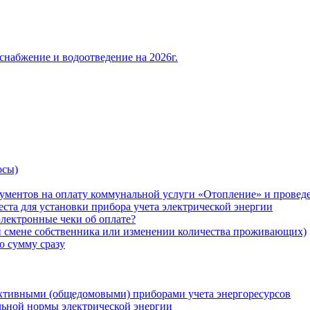
снабжение и водоотведение на 2026г.
осы)
ументов на оплату коммунальной услуги «Отопление» и проведе
ста для установки прибора учета электрической энергии
лектронные чеки об оплате?
ри смене собственника или изменении количества проживающих)
ю сумму сразу
ктивными (общедомовыми) приборами учета энергоресурсов
льной нормы электрической энергии