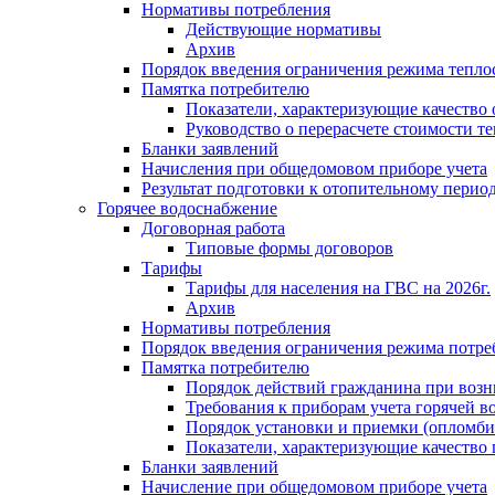
Нормативы потребления
Действующие нормативы
Архив
Порядок введения ограничения режима тепл
Памятка потребителю
Показатели, характеризующие качество
Руководство о перерасчете стоимости т
Бланки заявлений
Начисления при общедомовом приборе учета
Результат подготовки к отопительному перио
Горячее водоснабжение
Договорная работа
Типовые формы договоров
Тарифы
Тарифы для населения на ГВС на 2026г.
Архив
Нормативы потребления
Порядок введения ограничения режима потре
Памятка потребителю
Порядок действий гражданина при возн
Требования к приборам учета горячей в
Порядок установки и приемки (опломби
Показатели, характеризующие качество
Бланки заявлений
Начисление при общедомовом приборе учета