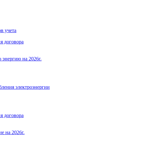
в учета
я договора
 энергию на 2026г.
бления электроэнергии
я договора
е на 2026г.