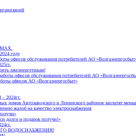
организаций
 MAX.
2024 году
работы офисов обслуживания потребителей АО «Волгаэнергосбыт
25гг.
рить лжеэнергетикам!
к работы офисов обслуживания потребителей АО «Волгаэнергосб
работы офисов АО «Волгаэнергосбыт»
 – 2024гг.
ых домов Автозаводского и Ленинского районов заплатят меньш
лению жалоб на качество электроснабжения
 получи»
си долги и подарок получи!»
24гг.
ЕГО ВОДОСНАБЖЕНИЯ!
И!