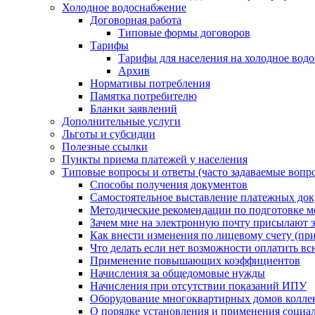
Холодное водоснабжение
Договорная работа
Типовые формы договоров
Тарифы
Тарифы для населения на холодное водо
Архив
Нормативы потребления
Памятка потребителю
Бланки заявлений
Дополнительные услуги
Льготы и субсидии
Полезные ссылки
Пункты приема платежей у населения
Типовые вопросы и ответы (часто задаваемые вопр
Способы получения документов
Самостоятельное выставление платежных док
Методические рекомендации по подготовке ме
Зачем мне на электронную почту присылают э
Как внести изменения по лицевому счету (п
Что делать если нет возможности оплатить вс
Применение повышающих коэффициентов
Начисления за общедомовые нужды
Начисления при отсутствии показаний ИПУ
Оборудование многоквартирных домов колле
О порядке установления и применения социа