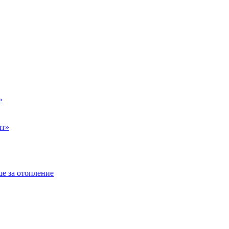
»
ыт»
е за отопление