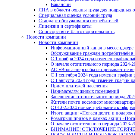
Вакансии
ЛНА в области охраны труда для подрядных 
Специальная оценка условий труда
Стандарт обслуживания потребителей
Лицензии и сертификаты
Спонсорство и благотворительность
Новости компании
Новости компании
Информационный канал в мессенджере
Обслуживание граждан-потребителей в 
С 1 ноября 2024 года изменен график 
О начале отопительного периода 2024-20
АО «Волгаэнергосбыт» призывает не ве
С 1 сентября 2024 года изменен графи
С 1 августа 2024 года изменен график 
Прием платежей населения
Нанимателям жилых помещений
Завершение отопительного периода 2023
Жители почти восьмисот многоквартирн
С 01.02.2024 новые требования к оформ
Итоги акции: «Погаси долги и подарок
Розыгрыш призов в рамках акции «Пога
О начале отопительного периода 2023-20
ВНИМАНИЕ! ОТКЛЮЧЕНИЕ ГОРЯЧ
ПОГАСИ ДОЛГИ И ПОДАРОК ПОЛУЧ