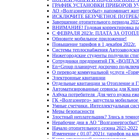
ГРАФИК УСТАНОВКИ ПРИБОРОВ У
АО «Волгаэнергосбыт» напоминает жите
ИСКЛЮЧИТЕ БЕЗУЧЕТНОЕ ПОТРЕБ
Завершение отопительного периода 2022
ВНИМАНИЕ! Годовая корректировка разм
С ФЕВРАЛЯ 2023г. ПЛАТА ЗА ОТО
Обновите мобильное приложение!
Повышение тарифов в 1 декабря 2022г.
Системы теплоснабжения Автозаводског
Нижегородские студенты получили стип
Сотрудники предприятий ГК «ВОЛГАЭНЕ
En+Group планирует досрочно подключи
О переводе коммунальной услуги «Горяч
Электронные квитанции
Отдельные квитанции за Отопление и Г
Автоматизированные сервисы для Клие
Азбука потребителя_Для чего нужна еже
ГК «Волгаэнерго» запустила мобильное
Умные счетчики. Интеллектуальная сист
Меры безопасности
Злостный неплательщик? Злись в темно
Нерабочие дни в АО "Волгаэнергосбыт
Начало отопительного сезона 2021-2022
Изменение с 01.07.2021г. тарифов на к