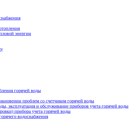
оснабжения
 отопления
епловой энергии
ду
бления горячей воды
икновении проблем со счетчиком горячей воды
оды, эксплуатация и обслуживание приборов учета горячей воды
ровки) прибора учета горячей воды
 горячего водоснабжения