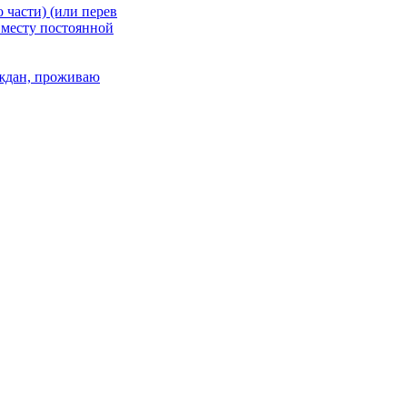
 части) (или перев
 месту постоянной
раждан, проживаю