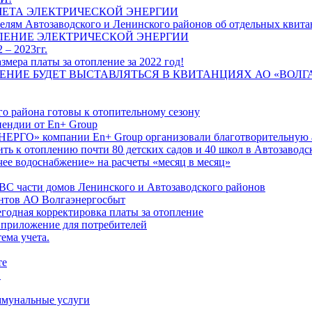
ЧЕТА ЭЛЕКТРИЧЕСКОЙ ЭНЕРГИИ
лям Автозаводского и Ленинского районов об отдельных квитан
ЛЕНИЕ ЭЛЕКТРИЧЕСКОЙ ЭНЕРГИИ
 – 2023гг.
ера платы за отопление за 2022 год!
ПЛЕНИЕ БУДЕТ ВЫСТАВЛЯТЬСЯ В КВИТАНЦИЯХ АО «ВОЛ
о района готовы к отопительному сезону
ендии от En+ Group
РГО» компании En+ Group организовали благотворительную а
ть к отоплению почти 80 детских садов и 40 школ в Автозавод
ее водоснабжение» на расчеты «месяц в месяц»
ВС части домов Ленинского и Автозаводского районов
нтов АО Волгаэнергосбыт
годная корректировка платы за отопление
 приложение для потребителей
ема учета.
те
"
оммунальные услуги