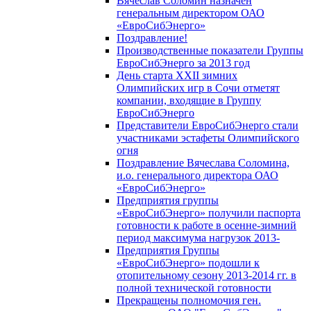
Вячеслав Соломин назначен
генеральным директором ОАО
«ЕвроСибЭнерго»
Поздравление!
Производственные показатели Группы
ЕвроСибЭнерго за 2013 год
День старта XXII зимних
Олимпийских игр в Сочи отметят
компании, входящие в Группу
ЕвроСибЭнерго
Представители ЕвроСибЭнерго стали
участниками эстафеты Олимпийского
огня
Поздравление Вячеслава Соломина,
и.о. генерального директора ОАО
«ЕвроСибЭнерго»
Предприятия группы
«ЕвроСибЭнерго» получили паспорта
готовности к работе в осенне-зимний
период максимума нагрузок 2013-
Предприятия Группы
«ЕвроСибЭнерго» подошли к
отопительному сезону 2013-2014 гг. в
полной технической готовности
Прекращены полномочия ген.