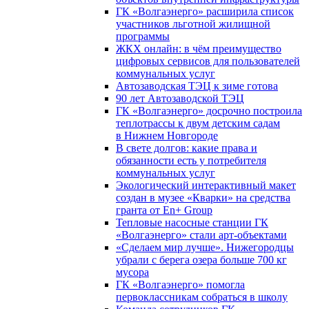
ГК «Волгаэнерго» расширила список
участников льготной жилищной
программы
ЖКХ онлайн: в чём преимущество
цифровых сервисов для пользователей
коммунальных услуг
Автозаводская ТЭЦ к зиме готова
90 лет Автозаводской ТЭЦ
ГК «Волгаэнерго» досрочно построила
теплотрассы к двум детским садам
в Нижнем Новгороде
В свете долгов: какие права и
обязанности есть у потребителя
коммунальных услуг
Экологический интерактивный макет
создан в музее «Кварки» на средства
гранта от En+ Group
Тепловые насосные станции ГК
«Волгаэнерго» стали арт-объектами
«Сделаем мир лучше». Нижегородцы
убрали с берега озера больше 700 кг
мусора
ГК «Волгаэнерго» помогла
первоклассникам собраться в школу