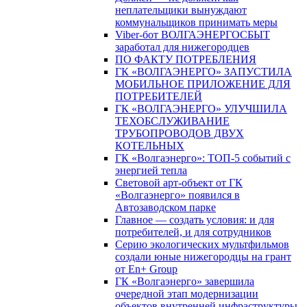
неплательщики вынуждают
коммунальщиков принимать меры
Viber-бот ВОЛГАЭНЕРГОСБЫТ
заработал для нижегородцев
ПО ФАКТУ ПОТРЕБЛЕНИЯ
ГК «ВОЛГАЭНЕРГО» ЗАПУСТИЛА
МОБИЛЬНОЕ ПРИЛОЖЕНИЕ ДЛЯ
ПОТРЕБИТЕЛЕЙ
ГК «ВОЛГАЭНЕРГО» УЛУЧШИЛА
ТЕХОБСЛУЖИВАНИЕ
ТРУБОПРОВОДОВ ДВУХ
КОТЕЛЬНЫХ
ГК «Волгаэнерго»: ТОП-5 событий с
энергией тепла
Световой арт-объект от ГК
«Волгаэнерго» появился в
Автозаводском парке
Главное — создать условия: и для
потребителей, и для сотрудников
Серию экологических мультфильмов
создали юные нижегородцы на грант
от En+ Group
ГК «Волгаэнерго» завершила
очередной этап модернизации
объектов внутренней инфраструктуры