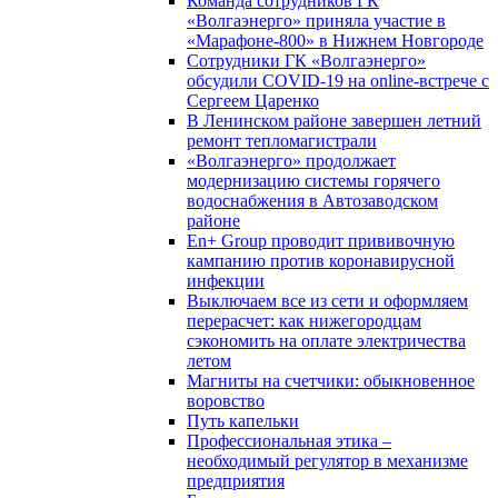
Команда сотрудников ГК
«Волгаэнерго» приняла участие в
«Марафоне-800» в Нижнем Новгороде
Сотрудники ГК «Волгаэнерго»
обсудили COVID-19 на online-встрече с
Сергеем Царенко
В Ленинском районе завершен летний
ремонт тепломагистрали
«Волгаэнерго» продолжает
модернизацию системы горячего
водоснабжения в Автозаводском
районе
En+ Group проводит прививочную
кампанию против коронавирусной
инфекции
Выключаем все из сети и оформляем
перерасчет: как нижегородцам
сэкономить на оплате электричества
летом
Магниты на счетчики: обыкновенное
воровство
Путь капельки
Профессиональная этика –
необходимый регулятор в механизме
предприятия