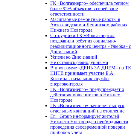
ГК «Волгаэнерго» обеспечила теплом
более 95% объектов в своей зоне
ответственности
Масштабные ремонтные работы в
Автозаводском и Ленинском районах
Нижнего Новгорода
Сотрудники ГК «Волгаэнерго»
поздравили ребят из социально-
реабилитационного центра «Улыбка» с
Днем знаний
Успели ко Дню знаний
Не остались равнодушными
В программе «ДЕНЬ ЗА ДНЕМ» на ТК
ННТВ принимает участие Е.А.
Костина - начальник службы
энергоконтроля
ГК «Волгаэнерго» предупреждает о
действиях мошенников в Нижнем
Новгороде
ГК «Волгаэнерго» начинает выпуск
отдельных квитанций на отопление
En+ Group информирует жителей
Нижнего Новгорода о необходимости
проведения своевременной поверки
приборов учета