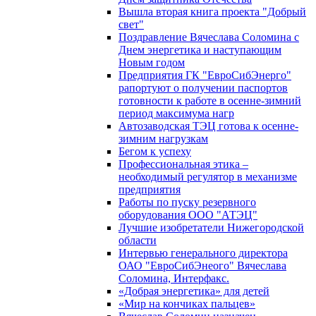
Вышла вторая книга проекта "Добрый
свет"
Поздравление Вячеслава Соломина с
Днем энергетика и наступающим
Новым годом
Предприятия ГК "ЕвроСибЭнерго"
рапортуют о получении паспортов
готовности к работе в осенне-зимний
период максимума нагр
Автозаводская ТЭЦ готова к осенне-
зимним нагрузкам
Бегом к успеху
Профессиональная этика –
необходимый регулятор в механизме
предприятия
Работы по пуску резервного
оборудования ООО "АТЭЦ"
Лучшие изобретатели Нижегородской
области
Интервью генерального директора
ОАО "ЕвроСибЭнеого" Вячеслава
Соломина, Интерфакс.
«Добрая энергетика» для детей
«Мир на кончиках пальцев»