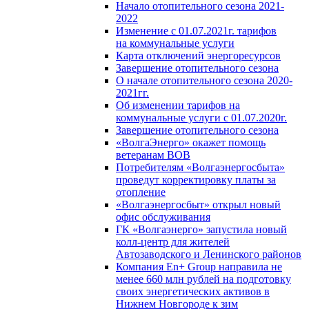
Начало отопительного сезона 2021-
2022
Изменение с 01.07.2021г. тарифов
на коммунальные услуги
Карта отключений энергоресурсов
Завершение отопительного сезона
О начале отопительного сезона 2020-
2021гг.
Об изменении тарифов на
коммунальные услуги с 01.07.2020г.
Завершение отопительного сезона
«ВолгаЭнерго» окажет помощь
ветеранам ВОВ
Потребителям «Волгаэнергосбыта»
проведут корректировку платы за
отопление
«Волгаэнергосбыт» открыл новый
офис обслуживания
ГК «Волгаэнерго» запустила новый
колл-центр для жителей
Автозаводского и Ленинского районов
Компания En+ Group направила не
менее 660 млн рублей на подготовку
своих энергетических активов в
Нижнем Новгороде к зим