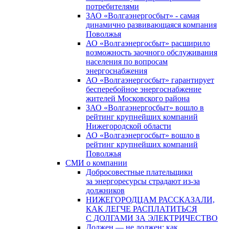
потребителями
ЗАО «Волгаэнергосбыт» - самая
динамично развивающаяся компания
Поволжья
АО «Волгаэнергосбыт» расширило
возможность заочного обслуживания
населения по вопросам
энергоснабжения
АО «Волгаэнергосбыт» гарантирует
бесперебойное энергоснабжение
жителей Московского района
ЗАО «Волгаэнергосбыт» вошло в
рейтинг крупнейших компаний
Нижегородской области
АО «Волгаэнергосбыт» вошло в
рейтинг крупнейших компаний
Поволжья
СМИ о компании
Добросовестные плательщики
за энергоресурсы страдают из-за
должников
НИЖЕГОРОДЦАМ РАССКАЗАЛИ,
КАК ЛЕГЧЕ РАСПЛАТИТЬСЯ
С ДОЛГАМИ ЗА ЭЛЕКТРИЧЕСТВО
Должен — не должен: как