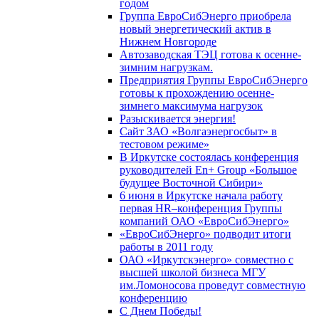
годом
Группа ЕвроСибЭнерго приобрела
новый энергетический актив в
Нижнем Новгороде
Автозаводская ТЭЦ готова к осенне-
зимним нагрузкам.
Предприятия Группы ЕвроСибЭнерго
готовы к прохождению осенне-
зимнего максимума нагрузок
Разыскивается энергия!
Сайт ЗАО «Волгаэнергосбыт» в
тестовом режиме»
В Иркутске состоялась конференция
руководителей En+ Group «Большое
будущее Восточной Сибири»
6 июня в Иркутске начала работу
первая HR–конференция Группы
компаний ОАО «ЕвроСибЭнерго»
«ЕвроСибЭнерго» подводит итоги
работы в 2011 году
ОАО «Иркутскэнерго» совместно с
высшей школой бизнеса МГУ
им.Ломоносова проведут совместную
конференцию
С Днем Победы!