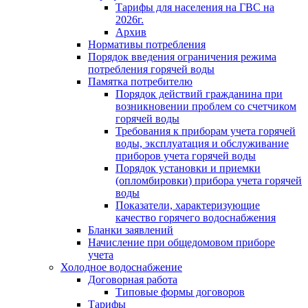
Тарифы для населения на ГВС на
2026г.
Архив
Нормативы потребления
Порядок введения ограничения режима
потребления горячей воды
Памятка потребителю
Порядок действий гражданина при
возникновении проблем со счетчиком
горячей воды
Требования к приборам учета горячей
воды, эксплуатация и обслуживание
приборов учета горячей воды
Порядок установки и приемки
(опломбировки) прибора учета горячей
воды
Показатели, характеризующие
качество горячего водоснабжения
Бланки заявлений
Начисление при общедомовом приборе
учета
Холодное водоснабжение
Договорная работа
Типовые формы договоров
Тарифы