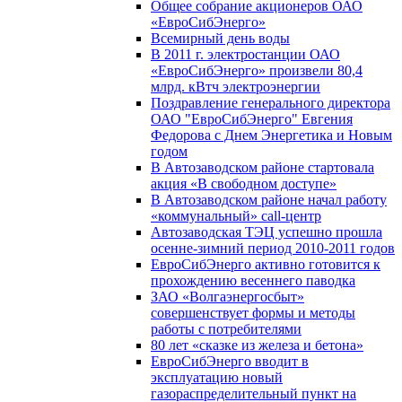
Общее собрание акционеров ОАО
«ЕвроСибЭнерго»
Всемирный день воды
В 2011 г. электростанции ОАО
«ЕвроСибЭнерго» произвели 80,4
млрд. кВтч электроэнергии
Поздравление генерального директора
ОАО "ЕвроСибЭнерго" Евгения
Федорова с Днем Энергетика и Новым
годом
В Автозаводском районе стартовала
акция «В свободном доступе»
В Автозаводском районе начал работу
«коммунальный» call-центр
Автозаводская ТЭЦ успешно прошла
осенне-зимний период 2010-2011 годов
ЕвроСибЭнерго активно готовится к
прохождению весеннего паводка
ЗАО «Волгаэнергосбыт»
совершенствует формы и методы
работы с потребителями
80 лет «сказке из железа и бетона»
ЕвроСибЭнерго вводит в
эксплуатацию новый
газораспределительный пункт на