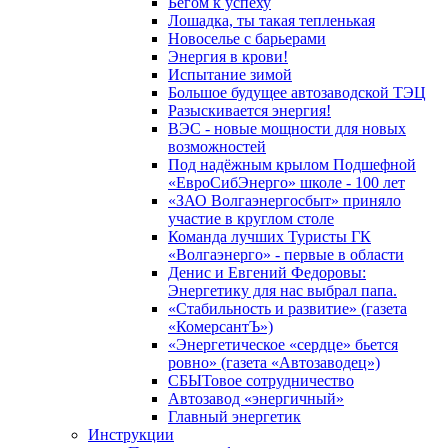
Бегом к успеху
Лошадка, ты такая тепленькая
Новоселье с барьерами
Энергия в крови!
Испытание зимой
Большое будущее автозаводской ТЭЦ
Разыскивается энергия!
ВЭС - новые мощности для новых
возможностей
Под надёжным крылом Подшефной
«ЕвроСибЭнерго» школе - 100 лет
«ЗАО Волгаэнергосбыт» приняло
участие в круглом столе
Команда лучших Туристы ГК
«Волгаэнерго» - первые в области
Денис и Евгений Федоровы:
Энергетику для нас выбрал папа.
«Стабильность и развитие» (газета
«КомерсантЪ»)
«Энергетическое «сердце» бьется
ровно» (газета «Автозаводец»)
СБЫТовое сотрудничество
Автозавод «энергичный»
Главный энергетик
Инструкции