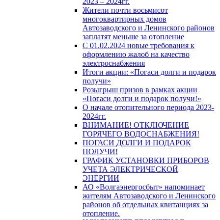
2023 – 2024гг.
Жители почти восьмисот
многоквартирных домов
Автозаводского и Ленинского районов
заплатят меньше за отопление
С 01.02.2024 новые требования к
оформлению жалоб на качество
электроснабжения
Итоги акции: «Погаси долги и подарок
получи»
Розыгрыш призов в рамках акции
«Погаси долги и подарок получи!»
О начале отопительного периода 2023-
2024гг.
ВНИМАНИЕ! ОТКЛЮЧЕНИЕ
ГОРЯЧЕГО ВОДОСНАБЖЕНИЯ!
ПОГАСИ ДОЛГИ И ПОДАРОК
ПОЛУЧИ!
ГРАФИК УСТАНОВКИ ПРИБОРОВ
УЧЕТА ЭЛЕКТРИЧЕСКОЙ
ЭНЕРГИИ
АО «Волгаэнергосбыт» напоминает
жителям Автозаводского и Ленинского
районов об отдельных квитанциях за
отопление.