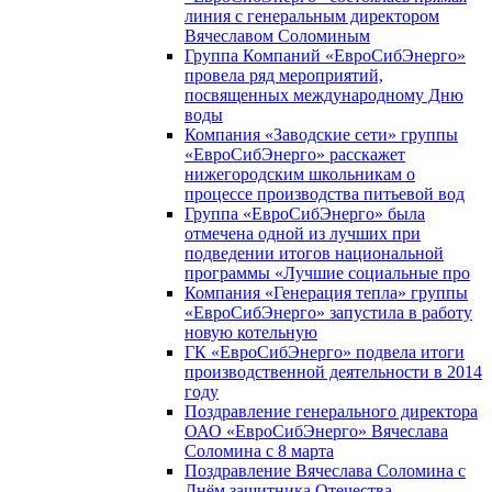
линия с генеральным директором
Вячеславом Соломиным
Группа Компаний «ЕвроСибЭнерго»
провела ряд мероприятий,
посвященных международному Дню
воды
Компания «Заводские сети» группы
«ЕвроСибЭнерго» расскажет
нижегородским школьникам о
процессе производства питьевой вод
Группа «ЕвроСибЭнерго» была
отмечена одной из лучших при
подведении итогов национальной
программы «Лучшие социальные про
Компания «Генерация тепла» группы
«ЕвроСибЭнерго» запустила в работу
новую котельную
ГК «ЕвроСибЭнерго» подвела итоги
производственной деятельности в 2014
году
Поздравление генерального директора
ОАО «ЕвроСибЭнерго» Вячеслава
Соломина с 8 марта
Поздравление Вячеслава Соломина с
Днём защитника Отечества