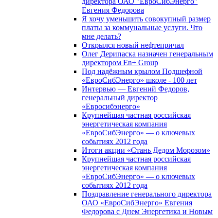
директора ОАО "ЕвроСибЭнерго"
Евгения Федорова
Я хочу уменьшить совокупный размер
платы за коммунальные услуги. Что
мне делать?
Открылся новый нефтепричал
Олег Дерипаска назначен генеральным
директором En+ Group
Под надёжным крылом Подшефной
«ЕвроСибЭнерго» школе - 100 лет
Интервью — Евгений Федоров,
генеральный директор
«Евросибэнерго»
Крупнейшая частная российская
энергетическая компания
«ЕвроСибЭнерго» — о ключевых
событиях 2012 года
Итоги акции «Стань Дедом Морозом»
Крупнейшая частная российская
энергетическая компания
«ЕвроСибЭнерго» — о ключевых
событиях 2012 года
Поздравление генерального директора
ОАО «ЕвроСибЭнерго» Евгения
Федорова с Днем Энергетика и Новым