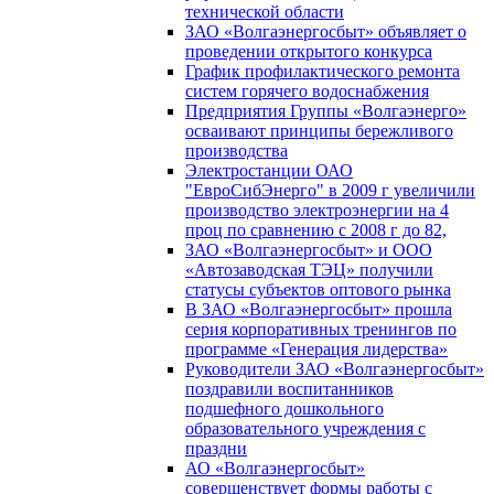
технической области
ЗАО «Волгаэнергосбыт» объявляет о
проведении открытого конкурса
График профилактического ремонта
систем горячего водоснабжения
Предприятия Группы «Волгаэнерго»
осваивают принципы бережливого
производства
Электростанции ОАО
"ЕвроСибЭнерго" в 2009 г увеличили
производство электроэнергии на 4
проц по сравнению с 2008 г до 82,
ЗАО «Волгаэнергосбыт» и ООО
«Автозаводская ТЭЦ» получили
статусы субъектов оптового рынка
В ЗАО «Волгаэнергосбыт» прошла
серия корпоративных тренингов по
программе «Генерация лидерства»
Руководители ЗАО «Волгаэнергосбыт»
поздравили воспитанников
подшефного дошкольного
образовательного учреждения с
праздни
АО «Волгаэнергосбыт»
совершенствует формы работы с