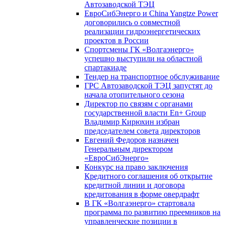
Автозаводской ТЭЦ
ЕвроСибЭнерго и China Yangtze Power
договорились о совместной
реализации гидроэнергетических
проектов в России
Спортсмены ГК «Волгаэнерго»
успешно выступили на областной
спартакиаде
Тендер на транспортное обслуживание
ГРС Автозаводской ТЭЦ запустят до
начала отопительного сезона
Директор по связям с органами
государственной власти En+ Group
Владимир Кирюхин избран
председателем совета директоров
Евгений Федоров назначен
Генеральным директором
«ЕвроСибЭнерго»
Конкурс на право заключения
Кредитного соглашения об открытие
кредитной линии и договора
кредитования в форме овердрафт
В ГК «Волгаэнерго» стартовала
программа по развитию преемников на
управленческие позиции в