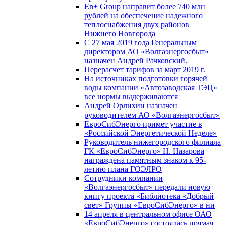
En+ Group направит более 740 млн
рублей на обеспечение надежного
теплоснабжения двух районов
Нижнего Новгорода
С 27 мая 2019 года Генеральным
директором АО «Волгаэнергосбыт»
назначен Андрей Рачковский.
Перерасчет тарифов за март 2019 г.
На источниках подготовки горячей
воды компании «Автозаводская ТЭЦ»
все нормы выдерживаются
Андрей Орлихин назначен
руководителем АО «Волгаэнергосбыт»
ЕвроСибЭнерго примет участие в
«Российской Энергетической Неделе»
Руководитель нижегородского филиала
ГК «ЕвроСибЭнерго» Н. Назарова
награждена памятным знаком к 95-
летию плана ГОЭЛРО
Сотрудники компании
«Волгаэнергосбыт» передали новую
книгу проекта «Библиотека «Добрый
свет» Группы «ЕвроСибЭнерго» в ни
14 апреля в центральном офисе ОАО
«ЕвроСибЭнерго» состоялась прямая