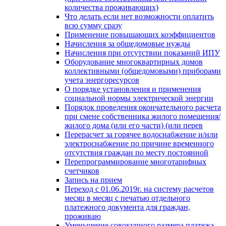
количества проживающих)
Что делать если нет возможности оплатить
всю сумму сразу
Применение повышающих коэффициентов
Начисления за общедомовые нужды
Начисления при отсутствии показаний ИПУ
Оборудование многоквартирных домов
коллективными (общедомовыми) приборами
учета энергоресурсов
О порядке установления и применения
социальной нормы электрической энергии
Порядок проведения окончательного расчета
при смене собственника жилого помещения/
жилого дома (или его части) (или перев
Перерасчет за горячее водоснабжение и/или
электроснабжение по причине временного
отсутствия граждан по месту постоянной
Перепрограммирование многотарифных
счетчиков
Запись на прием
Переход с 01.06.2019г. на систему расчетов
месяц в месяц с печатью отдельного
платежного документа для граждан,
проживаю
Уменьшение совокупного размера платежа