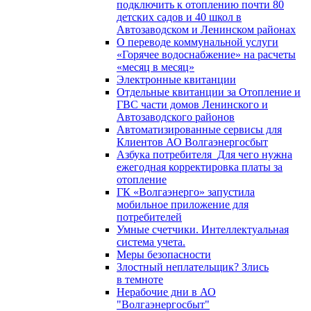
подключить к отоплению почти 80
детских садов и 40 школ в
Автозаводском и Ленинском районах
О переводе коммунальной услуги
«Горячее водоснабжение» на расчеты
«месяц в месяц»
Электронные квитанции
Отдельные квитанции за Отопление и
ГВС части домов Ленинского и
Автозаводского районов
Автоматизированные сервисы для
Клиентов АО Волгаэнергосбыт
Азбука потребителя_Для чего нужна
ежегодная корректировка платы за
отопление
ГК «Волгаэнерго» запустила
мобильное приложение для
потребителей
Умные счетчики. Интеллектуальная
система учета.
Меры безопасности
Злостный неплательщик? Злись
в темноте
Нерабочие дни в АО
"Волгаэнергосбыт"