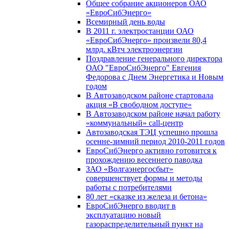
Общее собрание акционеров ОАО
«ЕвроСибЭнерго»
Всемирный день воды
В 2011 г. электростанции ОАО
«ЕвроСибЭнерго» произвели 80,4
млрд. кВтч электроэнергии
Поздравление генерального директора
ОАО "ЕвроСибЭнерго" Евгения
Федорова с Днем Энергетика и Новым
годом
В Автозаводском районе стартовала
акция «В свободном доступе»
В Автозаводском районе начал работу
«коммунальный» call-центр
Автозаводская ТЭЦ успешно прошла
осенне-зимний период 2010-2011 годов
ЕвроСибЭнерго активно готовится к
прохождению весеннего паводка
ЗАО «Волгаэнергосбыт»
совершенствует формы и методы
работы с потребителями
80 лет «сказке из железа и бетона»
ЕвроСибЭнерго вводит в
эксплуатацию новый
газораспределительный пункт на