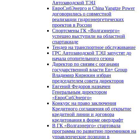
Автозаводской ТЭЦ
ЕвроСибЭнерго и China Yangtze Power
договорились о совместной
реализации гидроэнергетических
проектов в России
Спортсмены ГК «Волгаэнерго»
успешно выступили на областной
спартакиаде
Тендер на транспортное обслуживание
ГРС Автозаводской ТЭЦ запустят до
начала отопительного сезона
Директор по связям с органами
государственной власти En+ Group
Владимир Кирюхин избран
председателем совета директоров
Евгений Федоров назначен
Генеральным директором
«ЕвроСибЭнерго»
Конкурс на право заключения
Кредитного соглашения об открытие
кредитной линии и договора
кредитования в форме овердрафт
В ГК «Волгаэнерго» стартовала
программа по развитию преемников на
управленческие позиции в