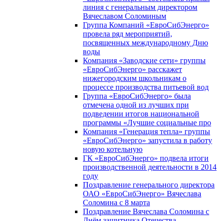
линия с генеральным директором
Вячеславом Соломиным
Группа Компаний «ЕвроСибЭнерго»
провела ряд мероприятий,
посвященных международному Дню
воды
Компания «Заводские сети» группы
«ЕвроСибЭнерго» расскажет
нижегородским школьникам о
процессе производства питьевой вод
Группа «ЕвроСибЭнерго» была
отмечена одной из лучших при
подведении итогов национальной
программы «Лучшие социальные про
Компания «Генерация тепла» группы
«ЕвроСибЭнерго» запустила в работу
новую котельную
ГК «ЕвроСибЭнерго» подвела итоги
производственной деятельности в 2014
году
Поздравление генерального директора
ОАО «ЕвроСибЭнерго» Вячеслава
Соломина с 8 марта
Поздравление Вячеслава Соломина с
Днём защитника Отечества