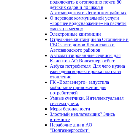
подключить к отоплению почти 80
детских садов и 40 школ в
Автозаводском и Ленинском районах
О переводе коммунальной услуги
«Горячее водоснабжение» на расчеты
«месяц в месяц»
Электронные квитанции
Отдельные квитанции за Отопление и
ГВС части домов Ленинского и
Автозаводского районов
Автоматизированные сервисы для
Клиентов АО Волгаэнергосбыт
Азбука потребителя_Для чего нужна
ежегодная корректировка платы за
отопление
ГК «Волгаэнерго» запустила
мобильное приложение для
потребителей
Умные счетчики. Интеллектуальная
система учета.
Меры безопасности
Злостный неплательщик? Злись
в темноте
Нерабочие дни в АО
"Волгаэнергосбыт"