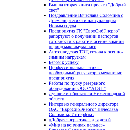
Вышла вторая книга проекта "Добрый
свет"
Поздравление Вячеслава Соломина с
Днем энергетика и наступающим
Новым годом
Предприятия ГК "ЕвроСибЭнерго"
рапортуют о получении паспортов
готовности к работе в осенне-зимний
период максимума нагр
Автозаводская ТЭЦ готова к осенне-
зимним нагрузкам
Бегом к успеху
Профессиональная этика –
необходимый регулятор в механизме
предприятия
Работы по пуску резервного
оборудования ООО "АТЭЦ"
Лучшие изобретатели Нижегородской
области
Интервью генерального директора
ОАО "ЕвроСибЭнеого" Вячеслава
Соломина, Интерфакс.
«Добрая энергетика» для детей
«Мир на кончиках пальцев»