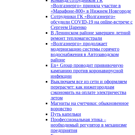
Команда сотрудников ГК
«Волгаэнерго» приняла участие в
«Марафоне-800» в Нижнем Новгороде
Сотрудники ГК «Волгаэнерго»
обсудили COVID-19 на online-встрече с
Сергеем Царенко
В Ленинском районе завершен летний
ремонт тепломагистрали
«Волгаэнерго» продолжает
модернизацию системы горячего
водоснабжения в Автозаводском
районе
En+ Group проводит прививочную
кампанию против коронавирусной
инфекции
Выключаем все из сети и оформляем
перерасчет: как нижегородцам
сэкономить на оплате электричества
летом
Магниты на счетчики: обыкновенное
воровство
Путь капельки
Профессиональная этика –
необходимый регулятор в механизме
предприятия