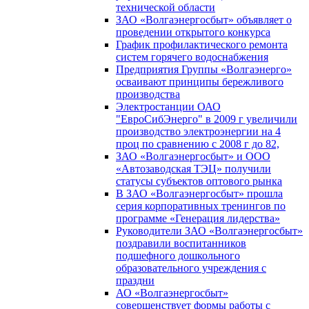
технической области
ЗАО «Волгаэнергосбыт» объявляет о
проведении открытого конкурса
График профилактического ремонта
систем горячего водоснабжения
Предприятия Группы «Волгаэнерго»
осваивают принципы бережливого
производства
Электростанции ОАО
"ЕвроСибЭнерго" в 2009 г увеличили
производство электроэнергии на 4
проц по сравнению с 2008 г до 82,
ЗАО «Волгаэнергосбыт» и ООО
«Автозаводская ТЭЦ» получили
статусы субъектов оптового рынка
В ЗАО «Волгаэнергосбыт» прошла
серия корпоративных тренингов по
программе «Генерация лидерства»
Руководители ЗАО «Волгаэнергосбыт»
поздравили воспитанников
подшефного дошкольного
образовательного учреждения с
праздни
АО «Волгаэнергосбыт»
совершенствует формы работы с