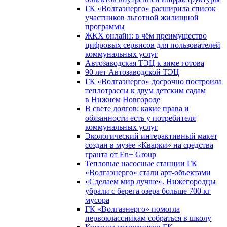
ГК «Волгаэнерго» расширила список
участников льготной жилищной
программы
ЖКХ онлайн: в чём преимущество
цифровых сервисов для пользователей
коммунальных услуг
Автозаводская ТЭЦ к зиме готова
90 лет Автозаводской ТЭЦ
ГК «Волгаэнерго» досрочно построила
теплотрассы к двум детским садам
в Нижнем Новгороде
В свете долгов: какие права и
обязанности есть у потребителя
коммунальных услуг
Экологический интерактивный макет
создан в музее «Кварки» на средства
гранта от En+ Group
Тепловые насосные станции ГК
«Волгаэнерго» стали арт-объектами
«Сделаем мир лучше». Нижегородцы
убрали с берега озера больше 700 кг
мусора
ГК «Волгаэнерго» помогла
первоклассникам собраться в школу