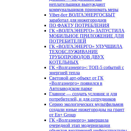
неплательщики вынуждают
коммунальщиков принимать меры
Viber-бот ВОЛГАЭНЕРГОСБЫТ
заработал для нижегородцев
ПО ФАКТУ ПОТРЕБЛЕНИЯ
ГК «ВОЛГАЭНЕРГО» ЗАПУСТИЛА
МОБИЛЬНОЕ ПРИЛОЖЕНИЕ ДЛЯ
ПОТРЕБИТЕЛЕЙ
ГК «ВОЛГАЭНЕРГО» УЛУЧШИЛА
ТЕХОБСЛУЖИВАНИЕ
ТРУБОПРОВОДОВ ДВУХ
КОТЕЛЬНЫХ
ГК «Волгаэнерго»: ТОП-5 событий с
энергией тепла
Световой арт-объект от ГК
«Волгаэнерго» появился в
Автозаводском парке
Главное — создать условия: и для
потребителей, и для сотрудников
Серию экологических мультфильмов
создали юные нижегородцы на грант
от En+ Group
ГК «Волгаэнерго» завершила
очередной этап модернизации
объектов внутренней инфраструктуры