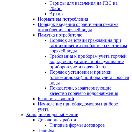
Тарифы для населения на ГВС на
2026г.
Архив
Нормативы потребления
Порядок введения ограничения режима
потребления горячей воды
Памятка потребителю
Порядок действий гражданина при
возникновении проблем со счетчиком
горячей воды
Требования к приборам учета горячей
воды, эксплуатация и обслуживание
приборов учета горячей воды
Порядок установки и приемки
(опломбировки) прибора учета горячей
воды
Показатели, характеризующие
качество горячего водоснабжения
Бланки заявлений
Начисление при общедомовом приборе
учета
Холодное водоснабжение
Договорная работа
Типовые формы договоров
Тарифы