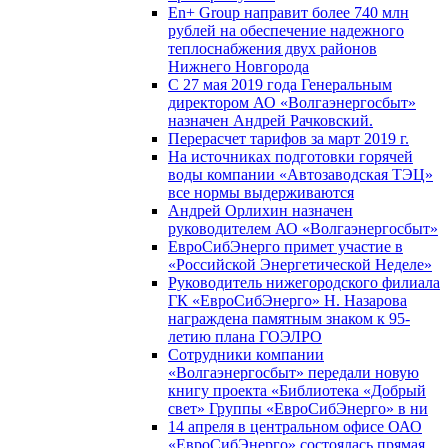
En+ Group направит более 740 млн
рублей на обеспечение надежного
теплоснабжения двух районов
Нижнего Новгорода
С 27 мая 2019 года Генеральным
директором АО «Волгаэнергосбыт»
назначен Андрей Рачковский.
Перерасчет тарифов за март 2019 г.
На источниках подготовки горячей
воды компании «Автозаводская ТЭЦ»
все нормы выдерживаются
Андрей Орлихин назначен
руководителем АО «Волгаэнергосбыт»
ЕвроСибЭнерго примет участие в
«Российской Энергетической Неделе»
Руководитель нижегородского филиала
ГК «ЕвроСибЭнерго» Н. Назарова
награждена памятным знаком к 95-
летию плана ГОЭЛРО
Сотрудники компании
«Волгаэнергосбыт» передали новую
книгу проекта «Библиотека «Добрый
свет» Группы «ЕвроСибЭнерго» в ни
14 апреля в центральном офисе ОАО
«ЕвроСибЭнерго» состоялась прямая