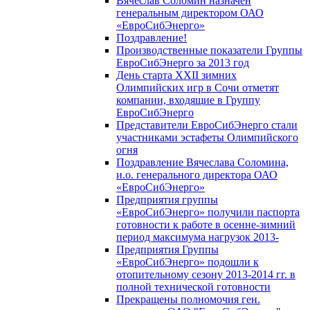
Вячеслав Соломин назначен
генеральным директором ОАО
«ЕвроСибЭнерго»
Поздравление!
Производственные показатели Группы
ЕвроСибЭнерго за 2013 год
День старта XXII зимних
Олимпийских игр в Сочи отметят
компании, входящие в Группу
ЕвроСибЭнерго
Представители ЕвроСибЭнерго стали
участниками эстафеты Олимпийского
огня
Поздравление Вячеслава Соломина,
и.о. генерального директора ОАО
«ЕвроСибЭнерго»
Предприятия группы
«ЕвроСибЭнерго» получили паспорта
готовности к работе в осенне-зимний
период максимума нагрузок 2013-
Предприятия Группы
«ЕвроСибЭнерго» подошли к
отопительному сезону 2013-2014 гг. в
полной технической готовности
Прекращены полномочия ген.