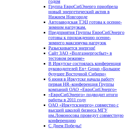
годом
Группа ЕвроСибЭнерго приобрела
новый энергетический актив в
Нижнем Новгороде
Автозаводская ТЭЦ готова к осенне-
зимним нагрузкам.
Предприятия Группы ЕвроСибЭнерго
готовы к прохождению осенне-
зимнего максимума нагрузок
Разыскивается энергия!
Сайт ЗАО «Волгаэнергосбыт» в
тестовом режиме»
В Иркутске состоялась конференция
руководителей En+ Group «Большое
будущее Восточной Сибири»
6 июня в Иркутске начала работу
первая HR–конференция Группы
компаний ОАО «ЕвроСибЭнерго»
«ЕвроСибЭнерго» подводит итоги
работы в 2011 году
ОАО «Иркутскэнерго» совместно с
высшей школой бизнеса МГУ
им.Ломоносова проведут совместную
конференцию
С Днем Победы!