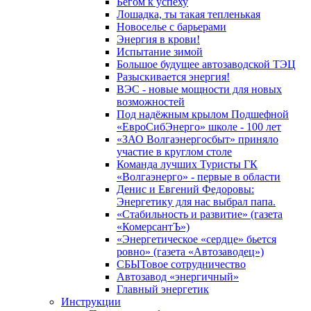
Бегом к успеху
Лошадка, ты такая тепленькая
Новоселье с барьерами
Энергия в крови!
Испытание зимой
Большое будущее автозаводской ТЭЦ
Разыскивается энергия!
ВЭС - новые мощности для новых
возможностей
Под надёжным крылом Подшефной
«ЕвроСибЭнерго» школе - 100 лет
«ЗАО Волгаэнергосбыт» приняло
участие в круглом столе
Команда лучших Туристы ГК
«Волгаэнерго» - первые в области
Денис и Евгений Федоровы:
Энергетику для нас выбрал папа.
«Стабильность и развитие» (газета
«КомерсантЪ»)
«Энергетическое «сердце» бьется
ровно» (газета «Автозаводец»)
СБЫТовое сотрудничество
Автозавод «энергичный»
Главный энергетик
Инструкции