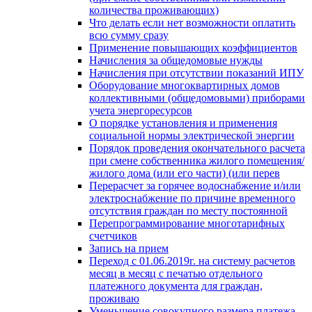
количества проживающих)
Что делать если нет возможности оплатить
всю сумму сразу
Применение повышающих коэффициентов
Начисления за общедомовые нужды
Начисления при отсутствии показаний ИПУ
Оборудование многоквартирных домов
коллективными (общедомовыми) приборами
учета энергоресурсов
О порядке установления и применения
социальной нормы электрической энергии
Порядок проведения окончательного расчета
при смене собственника жилого помещения/
жилого дома (или его части) (или перев
Перерасчет за горячее водоснабжение и/или
электроснабжение по причине временного
отсутствия граждан по месту постоянной
Перепрограммирование многотарифных
счетчиков
Запись на прием
Переход с 01.06.2019г. на систему расчетов
месяц в месяц с печатью отдельного
платежного документа для граждан,
проживаю
Уменьшение совокупного размера платежа