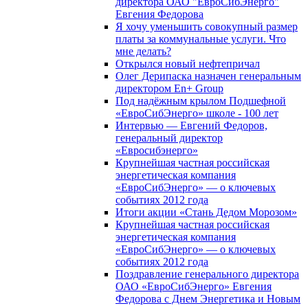
директора ОАО "ЕвроСибЭнерго"
Евгения Федорова
Я хочу уменьшить совокупный размер
платы за коммунальные услуги. Что
мне делать?
Открылся новый нефтепричал
Олег Дерипаска назначен генеральным
директором En+ Group
Под надёжным крылом Подшефной
«ЕвроСибЭнерго» школе - 100 лет
Интервью — Евгений Федоров,
генеральный директор
«Евросибэнерго»
Крупнейшая частная российская
энергетическая компания
«ЕвроСибЭнерго» — о ключевых
событиях 2012 года
Итоги акции «Стань Дедом Морозом»
Крупнейшая частная российская
энергетическая компания
«ЕвроСибЭнерго» — о ключевых
событиях 2012 года
Поздравление генерального директора
ОАО «ЕвроСибЭнерго» Евгения
Федорова с Днем Энергетика и Новым