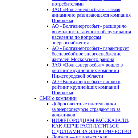
потребителями
ЗАО «Волгаэнергосбыт» - самая
динамично развивающаяся компания
Поволжья
АО «Волгаэнергосбыт» расширило
возможность заочного обслуживания
населения по вопросам
энергоснабжения
АО «Волгаэнергосбыт» гарантирует
бесперебойное энергоснабжение
жителей Московского района
ЗАО «Волгаэнергосбыт» вошло в
рейтинг крупнейших компаний
Нижегородской области
АО «Волгаэнергосбыт» вошло в
рейтинг крупнейших компаний
Поволжья
СМИ о компании
Добросовестные плательщики
за энергоресурсы страдают из-за
должников
НИЖЕГОРОДЦАМ РАССКАЗАЛИ,
КАК ЛЕГЧЕ РАСПЛАТИТЬСЯ
С ДОЛГАМИ ЗА ЭЛЕКТРИЧЕСТВО
Должен — не должен: как