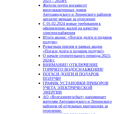
2023 – 2024гг.
Жители почти восьмисот
многоквартирных домов
Автозаводского и Ленинского районов
заплатят меньше за отопление
С 01.02.2024 новые требования к
оформлению жалоб на качество
электроснабжения
Итоги акции: «Погаси долги и подарок
получи»
Розыгрыш призов в рамках акции
«Погаси долги и подарок получи!»
О начале отопительного периода 2023-
2024гг.
ВНИМАНИЕ! ОТКЛЮЧЕНИЕ
ГОРЯЧЕГО ВОДОСНАБЖЕНИЯ!
ПОГАСИ ДОЛГИ И ПОДАРОК
ПОЛУЧИ!
ГРАФИК УСТАНОВКИ ПРИБОРОВ
УЧЕТА ЭЛЕКТРИЧЕСКОЙ
ЭНЕРГИИ
АО «Волгаэнергосбыт» напоминает
жителям Автозаводского и Ленинского
районов об отдельных квитанциях за
отопление.