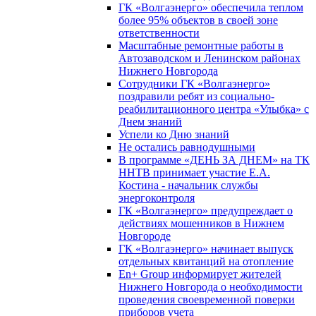
ГК «Волгаэнерго» обеспечила теплом
более 95% объектов в своей зоне
ответственности
Масштабные ремонтные работы в
Автозаводском и Ленинском районах
Нижнего Новгорода
Сотрудники ГК «Волгаэнерго»
поздравили ребят из социально-
реабилитационного центра «Улыбка» с
Днем знаний
Успели ко Дню знаний
Не остались равнодушными
В программе «ДЕНЬ ЗА ДНЕМ» на ТК
ННТВ принимает участие Е.А.
Костина - начальник службы
энергоконтроля
ГК «Волгаэнерго» предупреждает о
действиях мошенников в Нижнем
Новгороде
ГК «Волгаэнерго» начинает выпуск
отдельных квитанций на отопление
En+ Group информирует жителей
Нижнего Новгорода о необходимости
проведения своевременной поверки
приборов учета