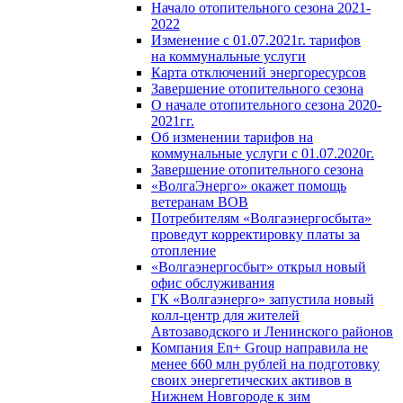
Начало отопительного сезона 2021-
2022
Изменение с 01.07.2021г. тарифов
на коммунальные услуги
Карта отключений энергоресурсов
Завершение отопительного сезона
О начале отопительного сезона 2020-
2021гг.
Об изменении тарифов на
коммунальные услуги с 01.07.2020г.
Завершение отопительного сезона
«ВолгаЭнерго» окажет помощь
ветеранам ВОВ
Потребителям «Волгаэнергосбыта»
проведут корректировку платы за
отопление
«Волгаэнергосбыт» открыл новый
офис обслуживания
ГК «Волгаэнерго» запустила новый
колл-центр для жителей
Автозаводского и Ленинского районов
Компания En+ Group направила не
менее 660 млн рублей на подготовку
своих энергетических активов в
Нижнем Новгороде к зим