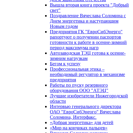
Вышла вторая книга проекта "Добрый
свет"
Поздравление Вячеслава Соломина с
Днем энергетика и наступающим
Новым годом
Предприятия ГК "ЕвроСибЭнерго"
рапортуют о получении паспортов
готовности к работе в осенне-зимний
период максимума нагр
Автозаводская ТЭЦ готова к осенне-
зимним нагрузкам
Бегом к успеху
Профессиональная этика –
необходимый регулятор в механизме
предприятия
Работы по пуску резервного
оборудования ООО "АТЭЦ"
Лучшие изобретатели Нижегородской
области
Интервью генерального директора
ОАО "ЕвроСибЭнеого" Вячеслава
Соломина, Интерфакс.
«Добрая энергетика» для детей
«Мир на кончиках пальцев»