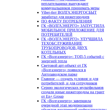
неплательщики вынуждают
коммунальщиков принимать меры
Viber-бот ВОЛГАЭНЕРГОСБЫТ
заработал для нижегородцев
ПО ФАКТУ ПОТРЕБЛЕНИЯ
ГК «ВОЛГАЭНЕРГО» ЗАПУСТИЛА
МОБИЛЬНОЕ ПРИЛОЖЕНИЕ ДЛЯ
ПОТРЕБИТЕЛЕЙ
ГК «ВОЛГАЭНЕРГО» УЛУЧШИЛА
ТЕХОБСЛУЖИВАНИЕ
ТРУБОПРОВОДОВ ДВУХ
КОТЕЛЬНЫХ
ГК «Волгаэнерго»: ТОП-5 событий с
энергией тепла
Световой арт-объект от ГК
«Волгаэнерго» появился в
Автозаводском парке
Главное — создать условия: и для
потребителей, и для сотрудников
Серию экологических мультфильмов
создали юные нижегородцы на грант
от En+ Group
ГК «Волгаэнерго» завершила
очередной этап модернизации
объектов внутренней инфраструктуры