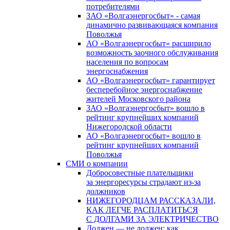
потребителями
ЗАО «Волгаэнергосбыт» - самая
динамично развивающаяся компания
Поволжья
АО «Волгаэнергосбыт» расширило
возможность заочного обслуживания
населения по вопросам
энергоснабжения
АО «Волгаэнергосбыт» гарантирует
бесперебойное энергоснабжение
жителей Московского района
ЗАО «Волгаэнергосбыт» вошло в
рейтинг крупнейших компаний
Нижегородской области
АО «Волгаэнергосбыт» вошло в
рейтинг крупнейших компаний
Поволжья
СМИ о компании
Добросовестные плательщики
за энергоресурсы страдают из-за
должников
НИЖЕГОРОДЦАМ РАССКАЗАЛИ,
КАК ЛЕГЧЕ РАСПЛАТИТЬСЯ
С ДОЛГАМИ ЗА ЭЛЕКТРИЧЕСТВО
Должен — не должен: как