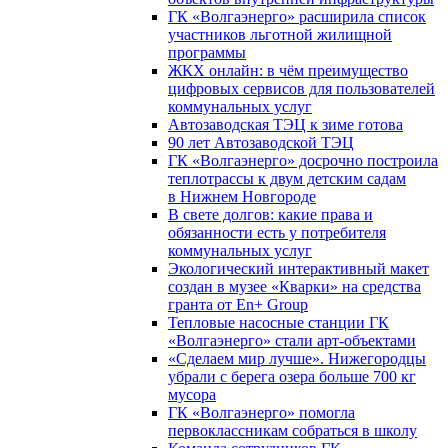
ГК «Волгаэнерго» расширила список
участников льготной жилищной
программы
ЖКХ онлайн: в чём преимущество
цифровых сервисов для пользователей
коммунальных услуг
Автозаводская ТЭЦ к зиме готова
90 лет Автозаводской ТЭЦ
ГК «Волгаэнерго» досрочно построила
теплотрассы к двум детским садам
в Нижнем Новгороде
В свете долгов: какие права и
обязанности есть у потребителя
коммунальных услуг
Экологический интерактивный макет
создан в музее «Кварки» на средства
гранта от En+ Group
Тепловые насосные станции ГК
«Волгаэнерго» стали арт-объектами
«Сделаем мир лучше». Нижегородцы
убрали с берега озера больше 700 кг
мусора
ГК «Волгаэнерго» помогла
первоклассникам собраться в школу