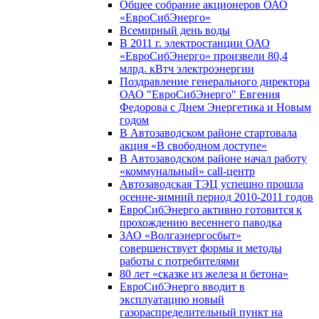
Общее собрание акционеров ОАО
«ЕвроСибЭнерго»
Всемирный день воды
В 2011 г. электростанции ОАО
«ЕвроСибЭнерго» произвели 80,4
млрд. кВтч электроэнергии
Поздравление генерального директора
ОАО "ЕвроСибЭнерго" Евгения
Федорова с Днем Энергетика и Новым
годом
В Автозаводском районе стартовала
акция «В свободном доступе»
В Автозаводском районе начал работу
«коммунальный» call-центр
Автозаводская ТЭЦ успешно прошла
осенне-зимний период 2010-2011 годов
ЕвроСибЭнерго активно готовится к
прохождению весеннего паводка
ЗАО «Волгаэнергосбыт»
совершенствует формы и методы
работы с потребителями
80 лет «сказке из железа и бетона»
ЕвроСибЭнерго вводит в
эксплуатацию новый
газораспределительный пункт на