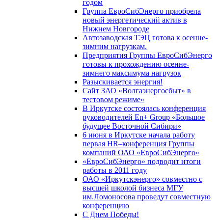
годом
Группа ЕвроСибЭнерго приобрела
новый энергетический актив в
Нижнем Новгороде
Автозаводская ТЭЦ готова к осенне-
зимним нагрузкам.
Предприятия Группы ЕвроСибЭнерго
готовы к прохождению осенне-
зимнего максимума нагрузок
Разыскивается энергия!
Сайт ЗАО «Волгаэнергосбыт» в
тестовом режиме»
В Иркутске состоялась конференция
руководителей En+ Group «Большое
будущее Восточной Сибири»
6 июня в Иркутске начала работу
первая HR–конференция Группы
компаний ОАО «ЕвроСибЭнерго»
«ЕвроСибЭнерго» подводит итоги
работы в 2011 году
ОАО «Иркутскэнерго» совместно с
высшей школой бизнеса МГУ
им.Ломоносова проведут совместную
конференцию
С Днем Победы!