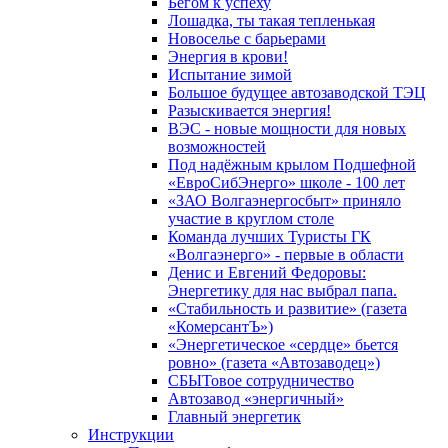
Бегом к успеху
Лошадка, ты такая тепленькая
Новоселье с барьерами
Энергия в крови!
Испытание зимой
Большое будущее автозаводской ТЭЦ
Разыскивается энергия!
ВЭС - новые мощности для новых
возможностей
Под надёжным крылом Подшефной
«ЕвроСибЭнерго» школе - 100 лет
«ЗАО Волгаэнергосбыт» приняло
участие в круглом столе
Команда лучших Туристы ГК
«Волгаэнерго» - первые в области
Денис и Евгений Федоровы:
Энергетику для нас выбрал папа.
«Стабильность и развитие» (газета
«КомерсантЪ»)
«Энергетическое «сердце» бьется
ровно» (газета «Автозаводец»)
СБЫТовое сотрудничество
Автозавод «энергичный»
Главный энергетик
Инструкции