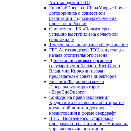
Автозаводской ТЭЦ
ЕвроСибЭнерго и China Yangtze Power
договорились о совместной
реализации гидроэнергетических
проектов в России
Спортсмены ГК «Волгаэнерго»
успешно выступили на областной
спартакиаде
Тендер на транспортное обслуживание
ГРС Автозаводской ТЭЦ запустят до
начала отопительного сезона
Директор по связям с органами
государственной власти En+ Group
Владимир Кирюхин избран
председателем совета директоров
Евгений Федоров назначен
Генеральным директором
«ЕвроСибЭнерго»
Конкурс на право заключения
Кредитного соглашения об открытие
кредитной линии и договора
кредитования в форме овердрафт
В ГК «Волгаэнерго» стартовала
программа по развитию преемников на
управленческие позиции в