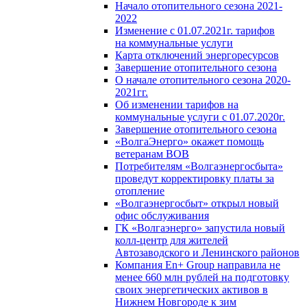
Начало отопительного сезона 2021-
2022
Изменение с 01.07.2021г. тарифов
на коммунальные услуги
Карта отключений энергоресурсов
Завершение отопительного сезона
О начале отопительного сезона 2020-
2021гг.
Об изменении тарифов на
коммунальные услуги с 01.07.2020г.
Завершение отопительного сезона
«ВолгаЭнерго» окажет помощь
ветеранам ВОВ
Потребителям «Волгаэнергосбыта»
проведут корректировку платы за
отопление
«Волгаэнергосбыт» открыл новый
офис обслуживания
ГК «Волгаэнерго» запустила новый
колл-центр для жителей
Автозаводского и Ленинского районов
Компания En+ Group направила не
менее 660 млн рублей на подготовку
своих энергетических активов в
Нижнем Новгороде к зим