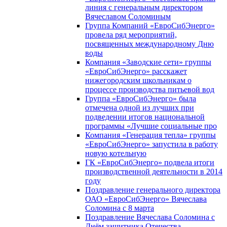
линия с генеральным директором
Вячеславом Соломиным
Группа Компаний «ЕвроСибЭнерго»
провела ряд мероприятий,
посвященных международному Дню
воды
Компания «Заводские сети» группы
«ЕвроСибЭнерго» расскажет
нижегородским школьникам о
процессе производства питьевой вод
Группа «ЕвроСибЭнерго» была
отмечена одной из лучших при
подведении итогов национальной
программы «Лучшие социальные про
Компания «Генерация тепла» группы
«ЕвроСибЭнерго» запустила в работу
новую котельную
ГК «ЕвроСибЭнерго» подвела итоги
производственной деятельности в 2014
году
Поздравление генерального директора
ОАО «ЕвроСибЭнерго» Вячеслава
Соломина с 8 марта
Поздравление Вячеслава Соломина с
Днём защитника Отечества