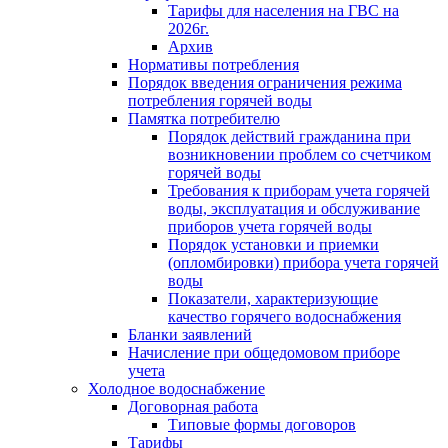
Тарифы для населения на ГВС на
2026г.
Архив
Нормативы потребления
Порядок введения ограничения режима
потребления горячей воды
Памятка потребителю
Порядок действий гражданина при
возникновении проблем со счетчиком
горячей воды
Требования к приборам учета горячей
воды, эксплуатация и обслуживание
приборов учета горячей воды
Порядок установки и приемки
(опломбировки) прибора учета горячей
воды
Показатели, характеризующие
качество горячего водоснабжения
Бланки заявлений
Начисление при общедомовом приборе
учета
Холодное водоснабжение
Договорная работа
Типовые формы договоров
Тарифы