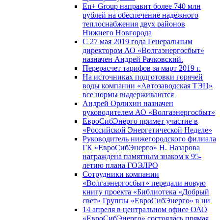
En+ Group направит более 740 млн
рублей на обеспечение надежного
теплоснабжения двух районов
Нижнего Новгорода
С 27 мая 2019 года Генеральным
директором АО «Волгаэнергосбыт»
назначен Андрей Рачковский.
Перерасчет тарифов за март 2019 г.
На источниках подготовки горячей
воды компании «Автозаводская ТЭЦ»
все нормы выдерживаются
Андрей Орлихин назначен
руководителем АО «Волгаэнергосбыт»
ЕвроСибЭнерго примет участие в
«Российской Энергетической Неделе»
Руководитель нижегородского филиала
ГК «ЕвроСибЭнерго» Н. Назарова
награждена памятным знаком к 95-
летию плана ГОЭЛРО
Сотрудники компании
«Волгаэнергосбыт» передали новую
книгу проекта «Библиотека «Добрый
свет» Группы «ЕвроСибЭнерго» в ни
14 апреля в центральном офисе ОАО
«ЕвроСибЭнерго» состоялась прямая