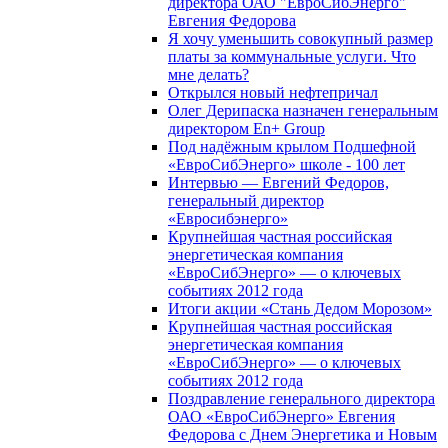
директора ОАО "ЕвроСибЭнерго"
Евгения Федорова
Я хочу уменьшить совокупный размер
платы за коммунальные услуги. Что
мне делать?
Открылся новый нефтепричал
Олег Дерипаска назначен генеральным
директором En+ Group
Под надёжным крылом Подшефной
«ЕвроСибЭнерго» школе - 100 лет
Интервью — Евгений Федоров,
генеральный директор
«Евросибэнерго»
Крупнейшая частная российская
энергетическая компания
«ЕвроСибЭнерго» — о ключевых
событиях 2012 года
Итоги акции «Стань Дедом Морозом»
Крупнейшая частная российская
энергетическая компания
«ЕвроСибЭнерго» — о ключевых
событиях 2012 года
Поздравление генерального директора
ОАО «ЕвроСибЭнерго» Евгения
Федорова с Днем Энергетика и Новым