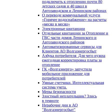
подключить к отоплению почти 80
детских садов и 40 школ в
Автозаводском и Ленинском районах
О переводе коммунальной услуги
«Горячее водоснабжение» на расчеты
«месяц в месяц»
Электронные квитанции
Отдельные квитанции за Отопление и
ГВС части домов Ленинского и
Автозаводского районов
Автоматизированные сервисы для
Клиентов АО Волгаэнергосбыт
Азбука потребителя_Для чего нужна
ежегодная корректировка платы за
отопление
ГК «Волгаэнерго» запустила
мобильное приложение для
потребителей
Умные счетчики. Интеллектуальная
система учета.
Меры безопасности
Злостный неплательщик? Злись
в темноте
Нерабочие дни в АО
"Волгаэнергосбыт"