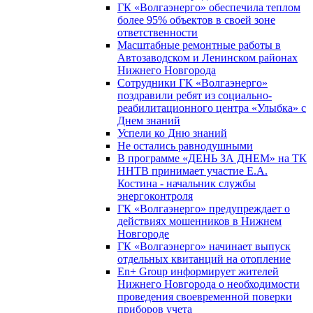
ГК «Волгаэнерго» обеспечила теплом
более 95% объектов в своей зоне
ответственности
Масштабные ремонтные работы в
Автозаводском и Ленинском районах
Нижнего Новгорода
Сотрудники ГК «Волгаэнерго»
поздравили ребят из социально-
реабилитационного центра «Улыбка» с
Днем знаний
Успели ко Дню знаний
Не остались равнодушными
В программе «ДЕНЬ ЗА ДНЕМ» на ТК
ННТВ принимает участие Е.А.
Костина - начальник службы
энергоконтроля
ГК «Волгаэнерго» предупреждает о
действиях мошенников в Нижнем
Новгороде
ГК «Волгаэнерго» начинает выпуск
отдельных квитанций на отопление
En+ Group информирует жителей
Нижнего Новгорода о необходимости
проведения своевременной поверки
приборов учета