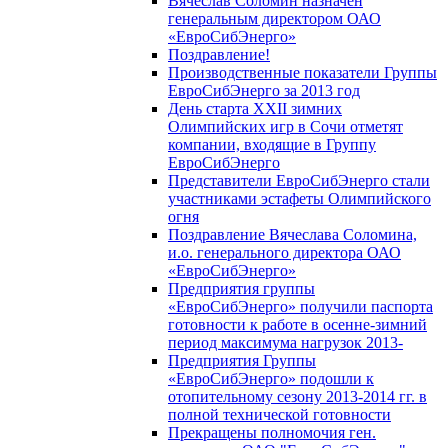
Вячеслав Соломин назначен
генеральным директором ОАО
«ЕвроСибЭнерго»
Поздравление!
Производственные показатели Группы
ЕвроСибЭнерго за 2013 год
День старта XXII зимних
Олимпийских игр в Сочи отметят
компании, входящие в Группу
ЕвроСибЭнерго
Представители ЕвроСибЭнерго стали
участниками эстафеты Олимпийского
огня
Поздравление Вячеслава Соломина,
и.о. генерального директора ОАО
«ЕвроСибЭнерго»
Предприятия группы
«ЕвроСибЭнерго» получили паспорта
готовности к работе в осенне-зимний
период максимума нагрузок 2013-
Предприятия Группы
«ЕвроСибЭнерго» подошли к
отопительному сезону 2013-2014 гг. в
полной технической готовности
Прекращены полномочия ген.