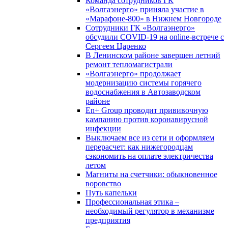
Команда сотрудников ГК
«Волгаэнерго» приняла участие в
«Марафоне-800» в Нижнем Новгороде
Сотрудники ГК «Волгаэнерго»
обсудили COVID-19 на online-встрече с
Сергеем Царенко
В Ленинском районе завершен летний
ремонт тепломагистрали
«Волгаэнерго» продолжает
модернизацию системы горячего
водоснабжения в Автозаводском
районе
En+ Group проводит прививочную
кампанию против коронавирусной
инфекции
Выключаем все из сети и оформляем
перерасчет: как нижегородцам
сэкономить на оплате электричества
летом
Магниты на счетчики: обыкновенное
воровство
Путь капельки
Профессиональная этика –
необходимый регулятор в механизме
предприятия