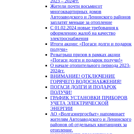
2023 – 2024гг.
Жители почти восьмисот
многоквартирных домов
Автозаводского и Ленинского районов
заплатят меньше за отопление
С 01.02.2024 новые требования к
оформлению жалоб на качество
электроснабжения
Итоги акции: «Погаси долги и подарок
получи»
Розыгрыш призов в рамках акции
«Погаси долги и подарок получи!»
О начале отопительного периода 2023-
2024гг.
ВНИМАНИЕ! ОТКЛЮЧЕНИЕ
ГОРЯЧЕГО ВОДОСНАБЖЕНИЯ!
ПОГАСИ ДОЛГИ И ПОДАРОК
ПОЛУЧИ!
ГРАФИК УСТАНОВКИ ПРИБОРОВ
УЧЕТА ЭЛЕКТРИЧЕСКОЙ
ЭНЕРГИИ
АО «Волгаэнергосбыт» напоминает
жителям Автозаводского и Ленинского
районов об отдельных квитанциях за
отопление.