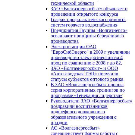
технической области
ЗАО «Волгаэнергосбыт» объявляет о
проведении открытого конкурса
График профилактического ремонта
систем горячего водоснабжения
Предприятия Группы «Волгаэнерго»
осваивают принципы бережливого
производства
Электростанции ОАО
"ЕвроСибЭнерго" в 2009 г увеличили
производство электроэнергии на 4
проц по сравнению с 2008 г до 82,
ЗАО «Волгаэнергосбыт» и ООО
«Автозаводская ТЭЦ» получили
статусы субъектов оптового рынка
В ЗАО «Волгаэнергосбыт» прошла
серия корпоративных тренингов по
программе «Генерация лидерства»
Руководители ЗАО «Волгаэнергосбыт»
поздравили воспитанников
подшефного дошкольного
образовательного учреждения с
праздни
АО «Волгаэнергосбыт»
совершенствует формы работы с