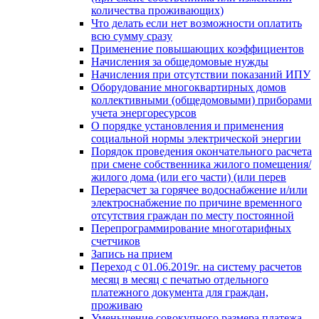
количества проживающих)
Что делать если нет возможности оплатить
всю сумму сразу
Применение повышающих коэффициентов
Начисления за общедомовые нужды
Начисления при отсутствии показаний ИПУ
Оборудование многоквартирных домов
коллективными (общедомовыми) приборами
учета энергоресурсов
О порядке установления и применения
социальной нормы электрической энергии
Порядок проведения окончательного расчета
при смене собственника жилого помещения/
жилого дома (или его части) (или перев
Перерасчет за горячее водоснабжение и/или
электроснабжение по причине временного
отсутствия граждан по месту постоянной
Перепрограммирование многотарифных
счетчиков
Запись на прием
Переход с 01.06.2019г. на систему расчетов
месяц в месяц с печатью отдельного
платежного документа для граждан,
проживаю
Уменьшение совокупного размера платежа