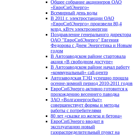
Общее собрание акционеров ОАО
«ЕвроСибЭнерго»
Всемирный день воды
В 2011 г. электростанции ОАО
«ЕвроСибЭнерго» произвели 80,4
млрд. кВтч электроэнергии
Поздравление генерального директора
ОАО "ЕвроСибЭнерго" Евгения
Федорова с Днем Энергетика и Новым
годом
В Автозаводском районе стартовала
акция «В свободном доступе»
В Автозаводском районе начал работу
«коммунальный» call-центр
Автозаводская ТЭЦ успешно прошла
осенне-зимний период 2010-2011 годов
ЕвроСибЭнерго активно готовится к
прохождению весеннего паводка
ЗАО «Волгаэнергосбыт»
совершенствует формы и методы
работы с потребителями
80 лет «сказке из железа и бетона»
ЕвроСибЭнерго вводит в
эксплуатацию новый
газораспределительный пункт на