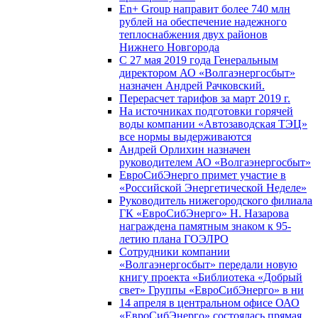
En+ Group направит более 740 млн
рублей на обеспечение надежного
теплоснабжения двух районов
Нижнего Новгорода
С 27 мая 2019 года Генеральным
директором АО «Волгаэнергосбыт»
назначен Андрей Рачковский.
Перерасчет тарифов за март 2019 г.
На источниках подготовки горячей
воды компании «Автозаводская ТЭЦ»
все нормы выдерживаются
Андрей Орлихин назначен
руководителем АО «Волгаэнергосбыт»
ЕвроСибЭнерго примет участие в
«Российской Энергетической Неделе»
Руководитель нижегородского филиала
ГК «ЕвроСибЭнерго» Н. Назарова
награждена памятным знаком к 95-
летию плана ГОЭЛРО
Сотрудники компании
«Волгаэнергосбыт» передали новую
книгу проекта «Библиотека «Добрый
свет» Группы «ЕвроСибЭнерго» в ни
14 апреля в центральном офисе ОАО
«ЕвроСибЭнерго» состоялась прямая