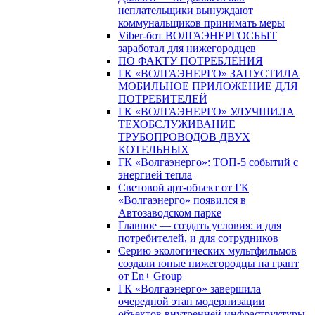
неплательщики вынуждают
коммунальщиков принимать меры
Viber-бот ВОЛГАЭНЕРГОСБЫТ
заработал для нижегородцев
ПО ФАКТУ ПОТРЕБЛЕНИЯ
ГК «ВОЛГАЭНЕРГО» ЗАПУСТИЛА
МОБИЛЬНОЕ ПРИЛОЖЕНИЕ ДЛЯ
ПОТРЕБИТЕЛЕЙ
ГК «ВОЛГАЭНЕРГО» УЛУЧШИЛА
ТЕХОБСЛУЖИВАНИЕ
ТРУБОПРОВОДОВ ДВУХ
КОТЕЛЬНЫХ
ГК «Волгаэнерго»: ТОП-5 событий с
энергией тепла
Световой арт-объект от ГК
«Волгаэнерго» появился в
Автозаводском парке
Главное — создать условия: и для
потребителей, и для сотрудников
Серию экологических мультфильмов
создали юные нижегородцы на грант
от En+ Group
ГК «Волгаэнерго» завершила
очередной этап модернизации
объектов внутренней инфраструктуры