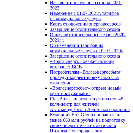
Начало отопительного сезона 2021-
2022
Изменение с 01.07.2021г. тарифов
на коммунальные услуги
Карта отключений энергоресурсов
Завершение отопительного сезона
О начале отопительного сезона 2020-
2021гг.
Об изменении тарифов на
коммунальные услуги с 01.07.2020г.
Завершение отопительного сезона
«ВолгаЭнерго» окажет помощь
ветеранам ВОВ
Потребителям «Волгаэнергосбыта»
проведут корректировку платы за
отопление
«Волгаэнергосбыт» открыл новый
офис обслуживания
ГК «Волгаэнерго» запустила новый
колл-центр для жителей
Автозаводского и Ленинского районов
Компания En+ Group направила не
менее 660 млн рублей на подготовку
своих энергетических активов в
Нижнем Новгороде к зим