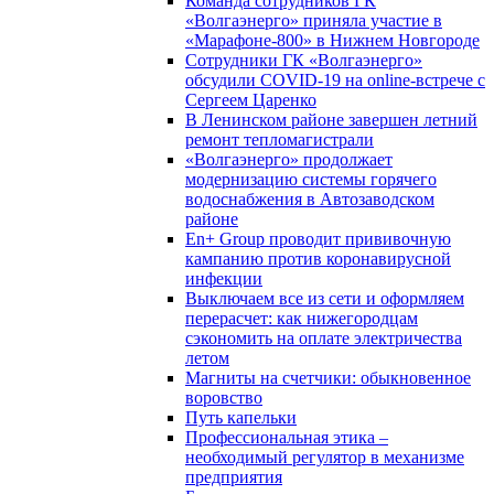
Команда сотрудников ГК
«Волгаэнерго» приняла участие в
«Марафоне-800» в Нижнем Новгороде
Сотрудники ГК «Волгаэнерго»
обсудили COVID-19 на online-встрече с
Сергеем Царенко
В Ленинском районе завершен летний
ремонт тепломагистрали
«Волгаэнерго» продолжает
модернизацию системы горячего
водоснабжения в Автозаводском
районе
En+ Group проводит прививочную
кампанию против коронавирусной
инфекции
Выключаем все из сети и оформляем
перерасчет: как нижегородцам
сэкономить на оплате электричества
летом
Магниты на счетчики: обыкновенное
воровство
Путь капельки
Профессиональная этика –
необходимый регулятор в механизме
предприятия