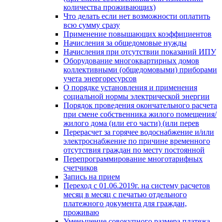
количества проживающих)
Что делать если нет возможности оплатить
всю сумму сразу
Применение повышающих коэффициентов
Начисления за общедомовые нужды
Начисления при отсутствии показаний ИПУ
Оборудование многоквартирных домов
коллективными (общедомовыми) приборами
учета энергоресурсов
О порядке установления и применения
социальной нормы электрической энергии
Порядок проведения окончательного расчета
при смене собственника жилого помещения/
жилого дома (или его части) (или перев
Перерасчет за горячее водоснабжение и/или
электроснабжение по причине временного
отсутствия граждан по месту постоянной
Перепрограммирование многотарифных
счетчиков
Запись на прием
Переход с 01.06.2019г. на систему расчетов
месяц в месяц с печатью отдельного
платежного документа для граждан,
проживаю
Уменьшение совокупного размера платежа