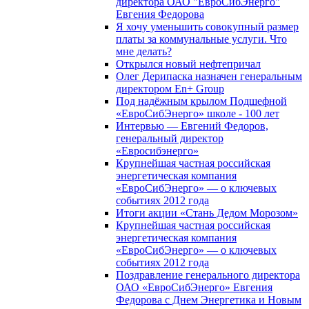
директора ОАО "ЕвроСибЭнерго"
Евгения Федорова
Я хочу уменьшить совокупный размер
платы за коммунальные услуги. Что
мне делать?
Открылся новый нефтепричал
Олег Дерипаска назначен генеральным
директором En+ Group
Под надёжным крылом Подшефной
«ЕвроСибЭнерго» школе - 100 лет
Интервью — Евгений Федоров,
генеральный директор
«Евросибэнерго»
Крупнейшая частная российская
энергетическая компания
«ЕвроСибЭнерго» — о ключевых
событиях 2012 года
Итоги акции «Стань Дедом Морозом»
Крупнейшая частная российская
энергетическая компания
«ЕвроСибЭнерго» — о ключевых
событиях 2012 года
Поздравление генерального директора
ОАО «ЕвроСибЭнерго» Евгения
Федорова с Днем Энергетика и Новым