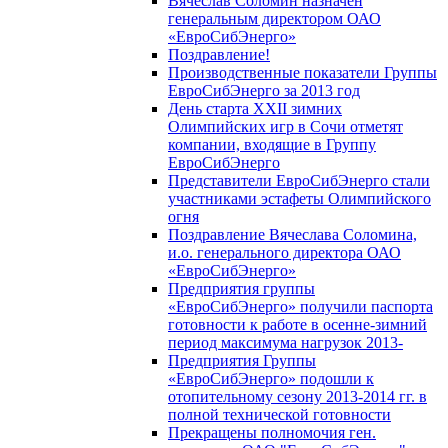
Вячеслав Соломин назначен
генеральным директором ОАО
«ЕвроСибЭнерго»
Поздравление!
Производственные показатели Группы
ЕвроСибЭнерго за 2013 год
День старта XXII зимних
Олимпийских игр в Сочи отметят
компании, входящие в Группу
ЕвроСибЭнерго
Представители ЕвроСибЭнерго стали
участниками эстафеты Олимпийского
огня
Поздравление Вячеслава Соломина,
и.о. генерального директора ОАО
«ЕвроСибЭнерго»
Предприятия группы
«ЕвроСибЭнерго» получили паспорта
готовности к работе в осенне-зимний
период максимума нагрузок 2013-
Предприятия Группы
«ЕвроСибЭнерго» подошли к
отопительному сезону 2013-2014 гг. в
полной технической готовности
Прекращены полномочия ген.