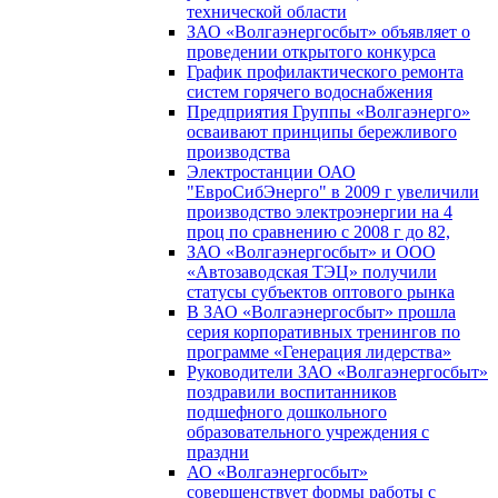
технической области
ЗАО «Волгаэнергосбыт» объявляет о
проведении открытого конкурса
График профилактического ремонта
систем горячего водоснабжения
Предприятия Группы «Волгаэнерго»
осваивают принципы бережливого
производства
Электростанции ОАО
"ЕвроСибЭнерго" в 2009 г увеличили
производство электроэнергии на 4
проц по сравнению с 2008 г до 82,
ЗАО «Волгаэнергосбыт» и ООО
«Автозаводская ТЭЦ» получили
статусы субъектов оптового рынка
В ЗАО «Волгаэнергосбыт» прошла
серия корпоративных тренингов по
программе «Генерация лидерства»
Руководители ЗАО «Волгаэнергосбыт»
поздравили воспитанников
подшефного дошкольного
образовательного учреждения с
праздни
АО «Волгаэнергосбыт»
совершенствует формы работы с