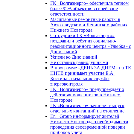
ГК «Волгаэнерго» обеспечила теплом
более 95% объектов в своей зоне
ответственности
Масштабные ремонтные работы в
Автозаводском и Ленинском районах
Нижнего Новгорода
Сотрудники ГК «Волгаэнерго»
поздравили ребят из социально-
реабилитационного центра «Улыбка» с
Днем знаний
Успели ко Дню знаний
Не остались равнодушными
В программе «ДЕНЬ ЗА ДНЕМ» на ТК
ННТВ принимает участие Е.А.
Костина - начальник службы
энергоконтроля
ГК «Волгаэнерго» предупреждает о
действиях мошенников в Нижнем
Новгороде
ГК «Волгаэнерго» начинает выпуск
отдельных квитанций на отопление
En+ Group информирует жителей
Нижнего Новгорода о необходимости
проведения своевременной поверки
приборов учета