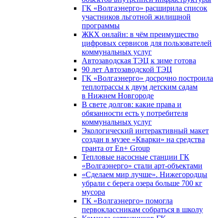
ГК «Волгаэнерго» расширила список
участников льготной жилищной
программы
ЖКХ онлайн: в чём преимущество
цифровых сервисов для пользователей
коммунальных услуг
Автозаводская ТЭЦ к зиме готова
90 лет Автозаводской ТЭЦ
ГК «Волгаэнерго» досрочно построила
теплотрассы к двум детским садам
в Нижнем Новгороде
В свете долгов: какие права и
обязанности есть у потребителя
коммунальных услуг
Экологический интерактивный макет
создан в музее «Кварки» на средства
гранта от En+ Group
Тепловые насосные станции ГК
«Волгаэнерго» стали арт-объектами
«Сделаем мир лучше». Нижегородцы
убрали с берега озера больше 700 кг
мусора
ГК «Волгаэнерго» помогла
первоклассникам собраться в школу