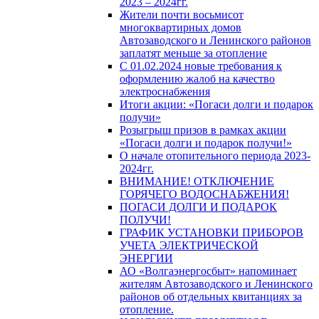
2023 – 2024гг.
Жители почти восьмисот
многоквартирных домов
Автозаводского и Ленинского районов
заплатят меньше за отопление
С 01.02.2024 новые требования к
оформлению жалоб на качество
электроснабжения
Итоги акции: «Погаси долги и подарок
получи»
Розыгрыш призов в рамках акции
«Погаси долги и подарок получи!»
О начале отопительного периода 2023-
2024гг.
ВНИМАНИЕ! ОТКЛЮЧЕНИЕ
ГОРЯЧЕГО ВОДОСНАБЖЕНИЯ!
ПОГАСИ ДОЛГИ И ПОДАРОК
ПОЛУЧИ!
ГРАФИК УСТАНОВКИ ПРИБОРОВ
УЧЕТА ЭЛЕКТРИЧЕСКОЙ
ЭНЕРГИИ
АО «Волгаэнергосбыт» напоминает
жителям Автозаводского и Ленинского
районов об отдельных квитанциях за
отопление.