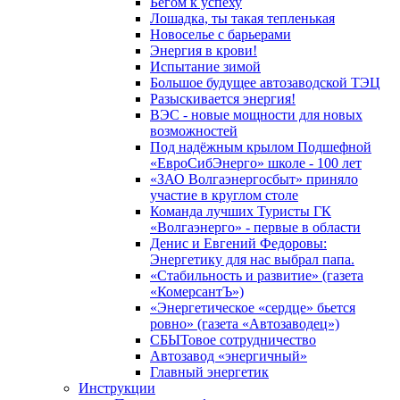
Бегом к успеху
Лошадка, ты такая тепленькая
Новоселье с барьерами
Энергия в крови!
Испытание зимой
Большое будущее автозаводской ТЭЦ
Разыскивается энергия!
ВЭС - новые мощности для новых
возможностей
Под надёжным крылом Подшефной
«ЕвроСибЭнерго» школе - 100 лет
«ЗАО Волгаэнергосбыт» приняло
участие в круглом столе
Команда лучших Туристы ГК
«Волгаэнерго» - первые в области
Денис и Евгений Федоровы:
Энергетику для нас выбрал папа.
«Стабильность и развитие» (газета
«КомерсантЪ»)
«Энергетическое «сердце» бьется
ровно» (газета «Автозаводец»)
СБЫТовое сотрудничество
Автозавод «энергичный»
Главный энергетик
Инструкции