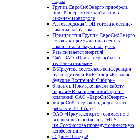
годом
Группа ЕвроСибЭнерго приобрела
новый энергетический актив в
Нижнем Новгороде
Автозаводская ТЭЦ готова к осенне-
зимним нагрузкам.
Предприятия Группы ЕвроСибЭнерго
готовы к прохождению осенне-
зимнего максимума нагрузок
Разыскивается энергия!
Сайт ЗАО «Волгаэнергосбыт» в
тестовом режиме»
В Иркутске состоялась конференция
руководителей En+ Group «Большое
будущее Восточной Сибири»
6 июня в Иркутске начала работу
первая HR–конференция Группы
компаний ОАО «ЕвроСибЭнерго»
«ЕвроСибЭнерго» подводит итоги
работы в 2011 году
ОАО «Иркутскэнерго» совместно с
высшей школой бизнеса МГУ
им.Ломоносова проведут совместную
конференцию
С Днем Победы!