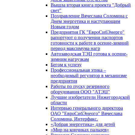
Вышла вторая книга проекта "Добрый
свет"
Поздравление Вячеслава Соломина с
Днем энергетика и наступающим
Новым годом
Предприятия ГК "ЕвроСибЭнерго"
рапортуют о получении паспортов
готовности к работе в осенне-зимний
период максимума нагр
Автозаводская ТЭЦ готова к осенне-
зимним нагрузкам
Бегом к успеху
Профессиональная этика –
необходимый регулятор в механизме
предприятия
Работы по пуску резервного
оборудования ООО "АТЭЦ"
Лучшие изобретатели Нижегородской
области
Интервью генерального директора
ОАО "ЕвроСибЭнеого" Вячеслава
Соломина, Интерфакс.
«Добрая энергетика» для детей
«Мир на кончиках пальцев»