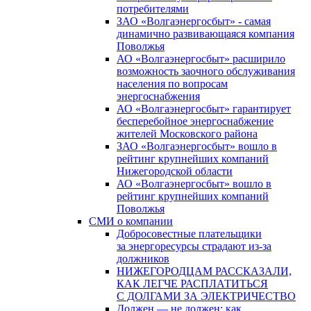
потребителями
ЗАО «Волгаэнергосбыт» - самая
динамично развивающаяся компания
Поволжья
АО «Волгаэнергосбыт» расширило
возможность заочного обслуживания
населения по вопросам
энергоснабжения
АО «Волгаэнергосбыт» гарантирует
бесперебойное энергоснабжение
жителей Московского района
ЗАО «Волгаэнергосбыт» вошло в
рейтинг крупнейших компаний
Нижегородской области
АО «Волгаэнергосбыт» вошло в
рейтинг крупнейших компаний
Поволжья
СМИ о компании
Добросовестные плательщики
за энергоресурсы страдают из-за
должников
НИЖЕГОРОДЦАМ РАССКАЗАЛИ,
КАК ЛЕГЧЕ РАСПЛАТИТЬСЯ
С ДОЛГАМИ ЗА ЭЛЕКТРИЧЕСТВО
Должен — не должен: как