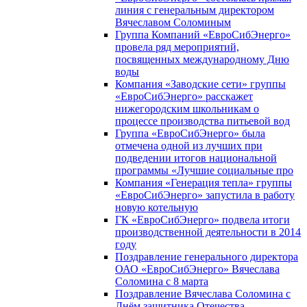
линия с генеральным директором
Вячеславом Соломиным
Группа Компаний «ЕвроСибЭнерго»
провела ряд мероприятий,
посвященных международному Дню
воды
Компания «Заводские сети» группы
«ЕвроСибЭнерго» расскажет
нижегородским школьникам о
процессе производства питьевой вод
Группа «ЕвроСибЭнерго» была
отмечена одной из лучших при
подведении итогов национальной
программы «Лучшие социальные про
Компания «Генерация тепла» группы
«ЕвроСибЭнерго» запустила в работу
новую котельную
ГК «ЕвроСибЭнерго» подвела итоги
производственной деятельности в 2014
году
Поздравление генерального директора
ОАО «ЕвроСибЭнерго» Вячеслава
Соломина с 8 марта
Поздравление Вячеслава Соломина с
Днём защитника Отечества