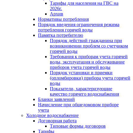
Тарифы для населения на ГВС на
2026г.
Архив
Нормативы потребления
Порядок введения ограничения режима
потребления горячей воды
Памятка потребителю
Порядок действий гражданина при
возникновении проблем со счетчиком
горячей воды
Требования к приборам учета горячей
воды, эксплуатация и обслуживание
приборов учета горячей воды
Порядок установки и приемки
(опломбировки) прибора учета горячей
воды
Показатели, характеризующие
качество горячего водоснабжения
Бланки заявлений
Начисление при общедомовом приборе
учета
Холодное водоснабжение
Договорная работа
Типовые формы договоров
Тарифы