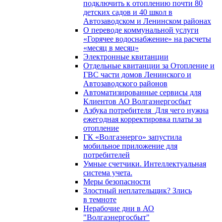
подключить к отоплению почти 80
детских садов и 40 школ в
Автозаводском и Ленинском районах
О переводе коммунальной услуги
«Горячее водоснабжение» на расчеты
«месяц в месяц»
Электронные квитанции
Отдельные квитанции за Отопление и
ГВС части домов Ленинского и
Автозаводского районов
Автоматизированные сервисы для
Клиентов АО Волгаэнергосбыт
Азбука потребителя_Для чего нужна
ежегодная корректировка платы за
отопление
ГК «Волгаэнерго» запустила
мобильное приложение для
потребителей
Умные счетчики. Интеллектуальная
система учета.
Меры безопасности
Злостный неплательщик? Злись
в темноте
Нерабочие дни в АО
"Волгаэнергосбыт"