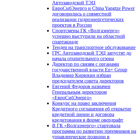
Автозаводской ТЭЦ
ЕвроСибЭнерго и China Yangtze Power
договорились о совместной
реализации гидроэнергетических
проектов в России
Спортсмены ГК «Волгаэнерго»
успешно выступили на областной
спартакиаде
Тендер на транспортное обслуживание
ГРС Автозаводской ТЭЦ запустят до
начала отопительного сезона
Директор по связям с органами
государственной власти En+ Group
Владимир Кирюхин избран
председателем совета директоров
Евгений Федоров назначен
Генеральным директором
«ЕвроСибЭнерго»
Конкурс на право заключения
Кредитного соглашения об открытие
кредитной линии и договора
кредитования в форме овердрафт
В ГК «Волгаэнерго» стартовала
программа по развитию преемников на
управленческие позиции в