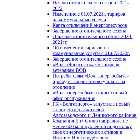
Начало отопительного сезона 2021-
2022
Изменение с 01.07.2021г. тарифов
на коммунальные услуги
Карта отключений энергоресурсов
Завершение отопительного сезона
О начале отопительного сезона 2020-
2021гг.
Об изменении тарифов на
коммунальные услуги с 01.07.2020г.
Завершение отопительного сезона
«ВолгаЭнерго» окажет помощь
ветеранам ВОВ
Потребителям «Волгаэнергосбыта»
проведут корректировку платы за
отопление
«Волгаэнергосбыт» открыл новый
офис обслуживания
ГК «Волгаэнерго» запустила новый
колл-центр для жителей
Автозаводского и Ленинского районов
Компания En+ Group направила не
менее 660 млн рублей на подготовку
своих энергетических активов в
Нижнем Новгороде к зим