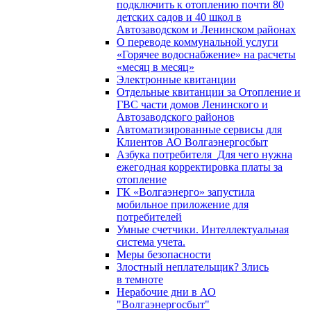
подключить к отоплению почти 80
детских садов и 40 школ в
Автозаводском и Ленинском районах
О переводе коммунальной услуги
«Горячее водоснабжение» на расчеты
«месяц в месяц»
Электронные квитанции
Отдельные квитанции за Отопление и
ГВС части домов Ленинского и
Автозаводского районов
Автоматизированные сервисы для
Клиентов АО Волгаэнергосбыт
Азбука потребителя_Для чего нужна
ежегодная корректировка платы за
отопление
ГК «Волгаэнерго» запустила
мобильное приложение для
потребителей
Умные счетчики. Интеллектуальная
система учета.
Меры безопасности
Злостный неплательщик? Злись
в темноте
Нерабочие дни в АО
"Волгаэнергосбыт"