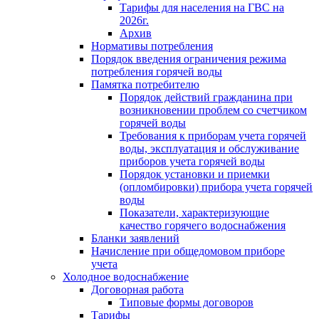
Тарифы для населения на ГВС на
2026г.
Архив
Нормативы потребления
Порядок введения ограничения режима
потребления горячей воды
Памятка потребителю
Порядок действий гражданина при
возникновении проблем со счетчиком
горячей воды
Требования к приборам учета горячей
воды, эксплуатация и обслуживание
приборов учета горячей воды
Порядок установки и приемки
(опломбировки) прибора учета горячей
воды
Показатели, характеризующие
качество горячего водоснабжения
Бланки заявлений
Начисление при общедомовом приборе
учета
Холодное водоснабжение
Договорная работа
Типовые формы договоров
Тарифы