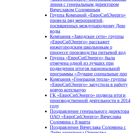
линия с генеральным директором
Вячеславом Соломиным
Группа Компаний «ЕвроСибЭнерго»
провела ряд мероприятий,
посвященных международному Дню
воды
Компания «Заводские сети» группы
«ЕвроСибЭнерго» расскажет
нижегородским школьникам о
процессе производства питьевой вод
Группа «ЕвроСибЭнерго» была
отмечена одной из лучших при
подведении итогов национальной
программы «Лучшие социальные про
Компания «Генерация тепла» группы
«ЕвроСибЭнерго» запустила в работу
новую котельную
ГК «ЕвроСибЭнерго» подвела итоги
производственной деятельности в 2014
году
Поздравление генерального директора
ОАО «ЕвроСибЭнерго» Вячеслава
Соломина с 8 марта
Поздравление Вячеслава Соломина с
Днём защитника Отечества