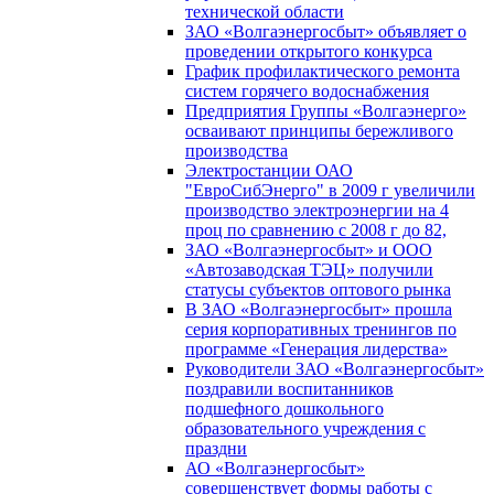
технической области
ЗАО «Волгаэнергосбыт» объявляет о
проведении открытого конкурса
График профилактического ремонта
систем горячего водоснабжения
Предприятия Группы «Волгаэнерго»
осваивают принципы бережливого
производства
Электростанции ОАО
"ЕвроСибЭнерго" в 2009 г увеличили
производство электроэнергии на 4
проц по сравнению с 2008 г до 82,
ЗАО «Волгаэнергосбыт» и ООО
«Автозаводская ТЭЦ» получили
статусы субъектов оптового рынка
В ЗАО «Волгаэнергосбыт» прошла
серия корпоративных тренингов по
программе «Генерация лидерства»
Руководители ЗАО «Волгаэнергосбыт»
поздравили воспитанников
подшефного дошкольного
образовательного учреждения с
праздни
АО «Волгаэнергосбыт»
совершенствует формы работы с