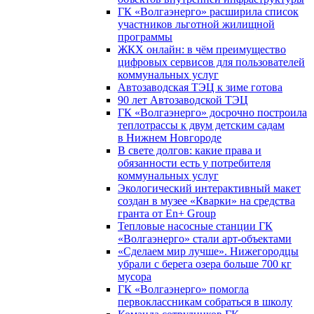
ГК «Волгаэнерго» расширила список
участников льготной жилищной
программы
ЖКХ онлайн: в чём преимущество
цифровых сервисов для пользователей
коммунальных услуг
Автозаводская ТЭЦ к зиме готова
90 лет Автозаводской ТЭЦ
ГК «Волгаэнерго» досрочно построила
теплотрассы к двум детским садам
в Нижнем Новгороде
В свете долгов: какие права и
обязанности есть у потребителя
коммунальных услуг
Экологический интерактивный макет
создан в музее «Кварки» на средства
гранта от En+ Group
Тепловые насосные станции ГК
«Волгаэнерго» стали арт-объектами
«Сделаем мир лучше». Нижегородцы
убрали с берега озера больше 700 кг
мусора
ГК «Волгаэнерго» помогла
первоклассникам собраться в школу