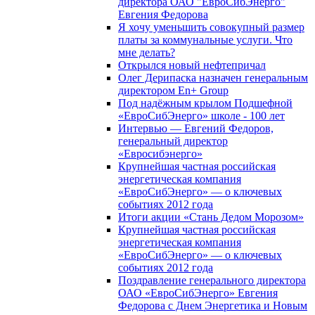
директора ОАО "ЕвроСибЭнерго"
Евгения Федорова
Я хочу уменьшить совокупный размер
платы за коммунальные услуги. Что
мне делать?
Открылся новый нефтепричал
Олег Дерипаска назначен генеральным
директором En+ Group
Под надёжным крылом Подшефной
«ЕвроСибЭнерго» школе - 100 лет
Интервью — Евгений Федоров,
генеральный директор
«Евросибэнерго»
Крупнейшая частная российская
энергетическая компания
«ЕвроСибЭнерго» — о ключевых
событиях 2012 года
Итоги акции «Стань Дедом Морозом»
Крупнейшая частная российская
энергетическая компания
«ЕвроСибЭнерго» — о ключевых
событиях 2012 года
Поздравление генерального директора
ОАО «ЕвроСибЭнерго» Евгения
Федорова с Днем Энергетика и Новым