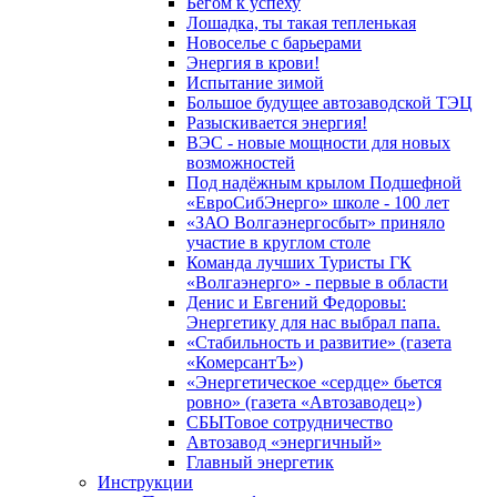
Бегом к успеху
Лошадка, ты такая тепленькая
Новоселье с барьерами
Энергия в крови!
Испытание зимой
Большое будущее автозаводской ТЭЦ
Разыскивается энергия!
ВЭС - новые мощности для новых
возможностей
Под надёжным крылом Подшефной
«ЕвроСибЭнерго» школе - 100 лет
«ЗАО Волгаэнергосбыт» приняло
участие в круглом столе
Команда лучших Туристы ГК
«Волгаэнерго» - первые в области
Денис и Евгений Федоровы:
Энергетику для нас выбрал папа.
«Стабильность и развитие» (газета
«КомерсантЪ»)
«Энергетическое «сердце» бьется
ровно» (газета «Автозаводец»)
СБЫТовое сотрудничество
Автозавод «энергичный»
Главный энергетик
Инструкции