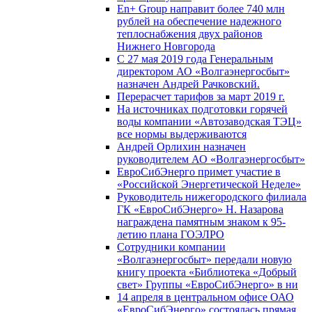
En+ Group направит более 740 млн
рублей на обеспечение надежного
теплоснабжения двух районов
Нижнего Новгорода
С 27 мая 2019 года Генеральным
директором АО «Волгаэнергосбыт»
назначен Андрей Рачковский.
Перерасчет тарифов за март 2019 г.
На источниках подготовки горячей
воды компании «Автозаводская ТЭЦ»
все нормы выдерживаются
Андрей Орлихин назначен
руководителем АО «Волгаэнергосбыт»
ЕвроСибЭнерго примет участие в
«Российской Энергетической Неделе»
Руководитель нижегородского филиала
ГК «ЕвроСибЭнерго» Н. Назарова
награждена памятным знаком к 95-
летию плана ГОЭЛРО
Сотрудники компании
«Волгаэнергосбыт» передали новую
книгу проекта «Библиотека «Добрый
свет» Группы «ЕвроСибЭнерго» в ни
14 апреля в центральном офисе ОАО
«ЕвроСибЭнерго» состоялась прямая