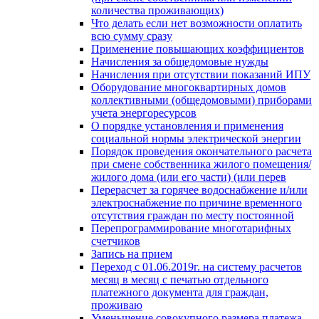
количества проживающих)
Что делать если нет возможности оплатить
всю сумму сразу
Применение повышающих коэффициентов
Начисления за общедомовые нужды
Начисления при отсутствии показаний ИПУ
Оборудование многоквартирных домов
коллективными (общедомовыми) приборами
учета энергоресурсов
О порядке установления и применения
социальной нормы электрической энергии
Порядок проведения окончательного расчета
при смене собственника жилого помещения/
жилого дома (или его части) (или перев
Перерасчет за горячее водоснабжение и/или
электроснабжение по причине временного
отсутствия граждан по месту постоянной
Перепрограммирование многотарифных
счетчиков
Запись на прием
Переход с 01.06.2019г. на систему расчетов
месяц в месяц с печатью отдельного
платежного документа для граждан,
проживаю
Уменьшение совокупного размера платежа