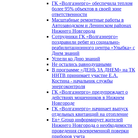
ГК «Волгаэнерго» обеспечила теплом
более 95% объектов в своей зоне
ответственности
Масштабные ремонтные работы в
Автозаводском и Ленинском районах
Нижнего Новгорода
Сотрудники ГК «Волгаэнерго»
поздравили ребят из социально-
реабилитационного центра «Улыбка» с
Днем знаний
Успели ко Дню знаний
Не остались равнодушными
В программе «ДЕНЬ ЗА ДНЕМ» на ТК
ННТВ принимает участие Е.А.
Костина - начальник службы
энергоконтроля
ГК «Волгаэнерго» предупреждает о
действиях мошенников в Нижнем
Новгороде
ГК «Волгаэнерго» начинает выпуск
отдельных квитанций на отопление
En+ Group информирует жителей
Нижнего Новгорода о необходимости
проведения своевременной поверки
приборов учета