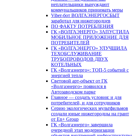
неплательщики вынуждают
коммунальщиков принимать меры
Viber-бот ВОЛГАЭНЕРГОСБЫТ
заработал для нижегородцев
ПО ФАКТУ ПОТРЕБЛЕНИЯ
ГК «ВОЛГАЭНЕРГО» ЗАПУСТИЛА
МОБИЛЬНОЕ ПРИЛОЖЕНИЕ ДЛЯ
ПОТРЕБИТЕЛЕЙ
ГК «ВОЛГАЭНЕРГО» УЛУЧШИЛА
ТЕХОБСЛУЖИВАНИЕ
ТРУБОПРОВОДОВ ДВУХ
КОТЕЛЬНЫХ
ГК «Волгаэнерго»: ТОП-5 событий с
энергией тепла
Световой арт-объект от ГК
«Волгаэнерго» появился в
Автозаводском парке
Главное — создать условия: и для
потребителей, и для сотрудников
Серию экологических мультфильмов
создали юные нижегородцы на грант
от En+ Group
ГК «Волгаэнерго» завершила
очередной этап модернизации
объектов внутренней инфраструктуры