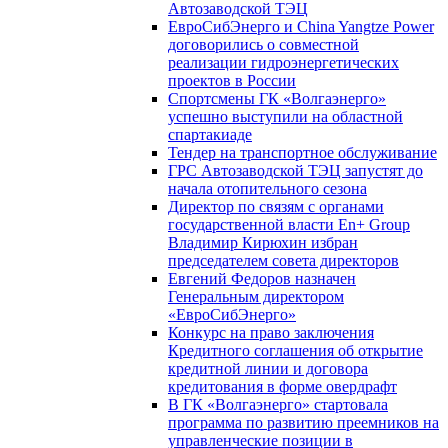
Автозаводской ТЭЦ
ЕвроСибЭнерго и China Yangtze Power
договорились о совместной
реализации гидроэнергетических
проектов в России
Спортсмены ГК «Волгаэнерго»
успешно выступили на областной
спартакиаде
Тендер на транспортное обслуживание
ГРС Автозаводской ТЭЦ запустят до
начала отопительного сезона
Директор по связям с органами
государственной власти En+ Group
Владимир Кирюхин избран
председателем совета директоров
Евгений Федоров назначен
Генеральным директором
«ЕвроСибЭнерго»
Конкурс на право заключения
Кредитного соглашения об открытие
кредитной линии и договора
кредитования в форме овердрафт
В ГК «Волгаэнерго» стартовала
программа по развитию преемников на
управленческие позиции в