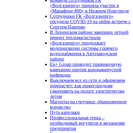
Команда сотрудников ГК
«Волгаэнерго» приняла участие в
«Марафоне-800» в Нижнем Новгороде
Сотрудники ГК «Волгаэнерго»
обсудили COVID-19 на online-встрече с
Сергеем Царенко
В Ленинском районе завершен летний
ремонт тепломагистрали
«Волгаэнерго» продолжает
модернизацию системы горячего
водоснабжения в Автозаводском
районе
En+ Group проводит прививочную
кампанию против коронавирусной
инфекции
Выключаем все из сети и оформляем
перерасчет: как нижегородцам
сэкономить на оплате электричества
летом
Магниты на счетчики: обыкновенное
воровство
Путь капельки
Профессиональная этика –
необходимый регулятор в механизме
предприятия