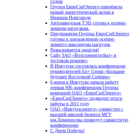
годом
Группа ЕвроСибЭнерго приобрела
новый энергетический актив в
Нижнем Новгороде
Автозаводская ТЭЦ готова к осенне-
зимним нагрузкам.
Предприятия Группы ЕвроСибЭнерго
готовы к прохождению осенне-
зимнего максимума нагрузок
Разыскивается энергия!
Сайт ЗАО «Волгаэнергосбыт» в
тестовом режиме»
В Иркутске состоялась конференция
руководителей En+ Group «Большое
будущее Восточной Сибири»
6 июня в Иркутске начала работу
первая HR–конференция Группы
компаний ОАО «ЕвроСибЭнерго»
«ЕвроСибЭнерго» подводит итоги
работы в 2011 году
ОАО «Иркутскэнерго» совместно с
высшей школой бизнеса МГУ
им.Ломоносова проведут совместную
конференцию
С Днем Победы!