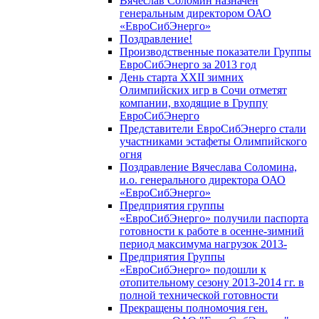
Вячеслав Соломин назначен
генеральным директором ОАО
«ЕвроСибЭнерго»
Поздравление!
Производственные показатели Группы
ЕвроСибЭнерго за 2013 год
День старта XXII зимних
Олимпийских игр в Сочи отметят
компании, входящие в Группу
ЕвроСибЭнерго
Представители ЕвроСибЭнерго стали
участниками эстафеты Олимпийского
огня
Поздравление Вячеслава Соломина,
и.о. генерального директора ОАО
«ЕвроСибЭнерго»
Предприятия группы
«ЕвроСибЭнерго» получили паспорта
готовности к работе в осенне-зимний
период максимума нагрузок 2013-
Предприятия Группы
«ЕвроСибЭнерго» подошли к
отопительному сезону 2013-2014 гг. в
полной технической готовности
Прекращены полномочия ген.