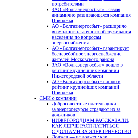
потребителями
ЗАО «Волгаэнергосбыт» - самая
динамично развивающаяся компания
Поволжья
АО «Волгаэнергосбыт» расширило
возможность заочного обслуживания
населения по вопросам
энергоснабжения
АО «Волгаэнергосбыт» гарантирует
бесперебойное энергоснабжение
жителей Московского района
ЗАО «Волгаэнергосбыт» вошло в
рейтинг крупнейших компаний
Нижегородской области
АО «Волгаэнергосбыт» вошло в
рейтинг крупнейших компаний
Поволжья
СМИ о компании
Добросовестные плательщики
за энергоресурсы страдают из-за
должников
НИЖЕГОРОДЦАМ РАССКАЗАЛИ,
КАК ЛЕГЧЕ РАСПЛАТИТЬСЯ
С ДОЛГАМИ ЗА ЭЛЕКТРИЧЕСТВО
Должен — не должен: как