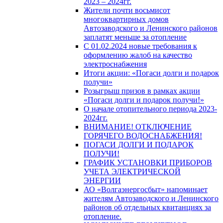
2023 – 2024гг.
Жители почти восьмисот
многоквартирных домов
Автозаводского и Ленинского районов
заплатят меньше за отопление
С 01.02.2024 новые требования к
оформлению жалоб на качество
электроснабжения
Итоги акции: «Погаси долги и подарок
получи»
Розыгрыш призов в рамках акции
«Погаси долги и подарок получи!»
О начале отопительного периода 2023-
2024гг.
ВНИМАНИЕ! ОТКЛЮЧЕНИЕ
ГОРЯЧЕГО ВОДОСНАБЖЕНИЯ!
ПОГАСИ ДОЛГИ И ПОДАРОК
ПОЛУЧИ!
ГРАФИК УСТАНОВКИ ПРИБОРОВ
УЧЕТА ЭЛЕКТРИЧЕСКОЙ
ЭНЕРГИИ
АО «Волгаэнергосбыт» напоминает
жителям Автозаводского и Ленинского
районов об отдельных квитанциях за
отопление.