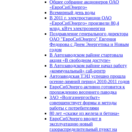
Общее собрание акционеров ОАО
«ЕвроСибЭнерго»
Всемирный день воды
В 2011 г. электростанции ОАО
«ЕвроСибЭнерго» произвели 80,4
млрд. кВтч электроэнергии
Поздравление генерального директора
ОАО "ЕвроСибЭнерго" Евгения
Федорова с Днем Энергетика и Новым
годом
В Автозаводском районе стартовала
акция «В свободном доступе»
В Автозаводском районе начал работу
«коммунальный» call-центр
Автозаводская ТЭЦ успешно прошла
осенне-зимний период 2010-2011 годов
ЕвроСибЭнерго активно готовится к
прохождению весеннего паводка
ЗАО «Волгаэнергосбыт»
совершенствует формы и методы
работы с потребителями
80 лет «сказке из железа и бетона»
ЕвроСибЭнерго вводит в
эксплуатацию новый
газораспределительный пункт на