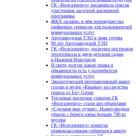
ГК «Волгаэнерго» расширила список
участников льготной жилищной
программы
ЖКХ онлайн: в чём преимущество
цифровых сервисов для пользователей
коммунальных услуг
Автозаводская ТЭЦ к зиме готова
90 лет Автозаводской ТЭЦ
ГК «Волгаэнерго» досрочно построила
теплотрассы к двум детским садам
в Нижнем Новгороде
В свете долгов: какие права и
обязанности есть у потребителя
коммунальных услуг
Экологический интерактивный макет
создан в музее «Кварки» на средства
гранта от En+ Group
Тепловые насосные станции ГК
«Волгаэнерго» стали арт-объектами
«Сделаем мир лучше». Нижегородцы
убрали с берега озера больше 700 кг
мусора
ГК «Волгаэнерго» помогла
первоклассникам собраться в школу