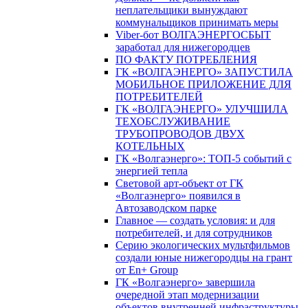
неплательщики вынуждают
коммунальщиков принимать меры
Viber-бот ВОЛГАЭНЕРГОСБЫТ
заработал для нижегородцев
ПО ФАКТУ ПОТРЕБЛЕНИЯ
ГК «ВОЛГАЭНЕРГО» ЗАПУСТИЛА
МОБИЛЬНОЕ ПРИЛОЖЕНИЕ ДЛЯ
ПОТРЕБИТЕЛЕЙ
ГК «ВОЛГАЭНЕРГО» УЛУЧШИЛА
ТЕХОБСЛУЖИВАНИЕ
ТРУБОПРОВОДОВ ДВУХ
КОТЕЛЬНЫХ
ГК «Волгаэнерго»: ТОП-5 событий с
энергией тепла
Световой арт-объект от ГК
«Волгаэнерго» появился в
Автозаводском парке
Главное — создать условия: и для
потребителей, и для сотрудников
Серию экологических мультфильмов
создали юные нижегородцы на грант
от En+ Group
ГК «Волгаэнерго» завершила
очередной этап модернизации
объектов внутренней инфраструктуры