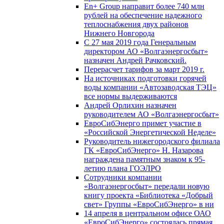
En+ Group направит более 740 млн
рублей на обеспечение надежного
теплоснабжения двух районов
Нижнего Новгорода
С 27 мая 2019 года Генеральным
директором АО «Волгаэнергосбыт»
назначен Андрей Рачковский.
Перерасчет тарифов за март 2019 г.
На источниках подготовки горячей
воды компании «Автозаводская ТЭЦ»
все нормы выдерживаются
Андрей Орлихин назначен
руководителем АО «Волгаэнергосбыт»
ЕвроСибЭнерго примет участие в
«Российской Энергетической Неделе»
Руководитель нижегородского филиала
ГК «ЕвроСибЭнерго» Н. Назарова
награждена памятным знаком к 95-
летию плана ГОЭЛРО
Сотрудники компании
«Волгаэнергосбыт» передали новую
книгу проекта «Библиотека «Добрый
свет» Группы «ЕвроСибЭнерго» в ни
14 апреля в центральном офисе ОАО
«ЕвроСибЭнерго» состоялась прямая