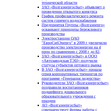
технической области
ЗАО «Волгаэнергосбыт» объявляет о
проведении открытого конкурса
График профилактического ремонта
систем горячего водоснабжения
Предприятия Группы «Волгаэнерго»
осваивают принципы бережливого
производства
Электростанции ОАО
"ЕвроСибЭнерго" в 2009 г увеличили
производство электроэнергии на 4
проц по сравнению с 2008 г до 82,
ЗАО «Волгаэнергосбыт» и ООО
«Автозаводская ТЭЦ» получили
статусы субъектов оптового рынка
В ЗАО «Волгаэнергосбыт» прошла
серия корпоративных тренингов по
программе «Генерация лидерства»
Руководители ЗАО «Волгаэнергосбыт»
поздравили воспитанников
подшефного дошкольного
образовательного учреждения с
праздни
АО «Волгаэнергосбыт»
совершенствует формы работы с