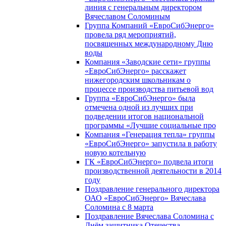
линия с генеральным директором
Вячеславом Соломиным
Группа Компаний «ЕвроСибЭнерго»
провела ряд мероприятий,
посвященных международному Дню
воды
Компания «Заводские сети» группы
«ЕвроСибЭнерго» расскажет
нижегородским школьникам о
процессе производства питьевой вод
Группа «ЕвроСибЭнерго» была
отмечена одной из лучших при
подведении итогов национальной
программы «Лучшие социальные про
Компания «Генерация тепла» группы
«ЕвроСибЭнерго» запустила в работу
новую котельную
ГК «ЕвроСибЭнерго» подвела итоги
производственной деятельности в 2014
году
Поздравление генерального директора
ОАО «ЕвроСибЭнерго» Вячеслава
Соломина с 8 марта
Поздравление Вячеслава Соломина с
Днём защитника Отечества