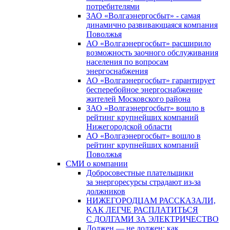
потребителями
ЗАО «Волгаэнергосбыт» - самая
динамично развивающаяся компания
Поволжья
АО «Волгаэнергосбыт» расширило
возможность заочного обслуживания
населения по вопросам
энергоснабжения
АО «Волгаэнергосбыт» гарантирует
бесперебойное энергоснабжение
жителей Московского района
ЗАО «Волгаэнергосбыт» вошло в
рейтинг крупнейших компаний
Нижегородской области
АО «Волгаэнергосбыт» вошло в
рейтинг крупнейших компаний
Поволжья
СМИ о компании
Добросовестные плательщики
за энергоресурсы страдают из-за
должников
НИЖЕГОРОДЦАМ РАССКАЗАЛИ,
КАК ЛЕГЧЕ РАСПЛАТИТЬСЯ
С ДОЛГАМИ ЗА ЭЛЕКТРИЧЕСТВО
Должен — не должен: как