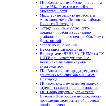
ГК «Волгаэнерго» обеспечила теплом
более 95% объектов в своей зоне
ответственности
Масштабные ремонтные работы в
Автозаводском и Ленинском районах
Нижнего Новгорода
Сотрудники ГК «Волгаэнерго»
поздравили ребят из социально-
реабилитационного центра «Улыбка» с
Днем знаний
Успели ко Дню знаний
Не остались равнодушными
В программе «ДЕНЬ ЗА ДНЕМ» на ТК
ННТВ принимает участие Е.А.
Костина - начальник службы
энергоконтроля
ГК «Волгаэнерго» предупреждает о
действиях мошенников в Нижнем
Новгороде
ГК «Волгаэнерго» начинает выпуск
отдельных квитанций на отопление
En+ Group информирует жителей
Нижнего Новгорода о необходимости
проведения своевременной поверки
приборов учета