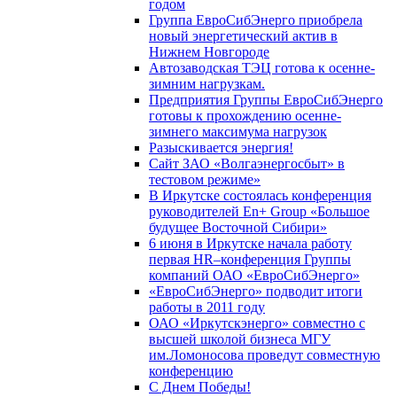
годом
Группа ЕвроСибЭнерго приобрела
новый энергетический актив в
Нижнем Новгороде
Автозаводская ТЭЦ готова к осенне-
зимним нагрузкам.
Предприятия Группы ЕвроСибЭнерго
готовы к прохождению осенне-
зимнего максимума нагрузок
Разыскивается энергия!
Сайт ЗАО «Волгаэнергосбыт» в
тестовом режиме»
В Иркутске состоялась конференция
руководителей En+ Group «Большое
будущее Восточной Сибири»
6 июня в Иркутске начала работу
первая HR–конференция Группы
компаний ОАО «ЕвроСибЭнерго»
«ЕвроСибЭнерго» подводит итоги
работы в 2011 году
ОАО «Иркутскэнерго» совместно с
высшей школой бизнеса МГУ
им.Ломоносова проведут совместную
конференцию
С Днем Победы!