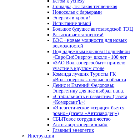
Бегом к успеху
Лошадка, ты такая тепленькая
Новоселье с барьерами
Энергия в крови!
Испытание зимой
Большое будущее автозаводской ТЭЦ
Разыскивается энергия!
ВЭС - новые мощности для новых
возможностей
Под надёжным крылом Подшефной
«ЕвроСибЭнерго» школе - 100 лет
«ЗАО Волгаэнергосбыт» приняло
участие в круглом столе
Команда лучших Туристы ГК
«Волгаэнерго» - первые в области
Денис и Евгений Федоровы:
Энергетику для нас выбрал папа.
«Стабильность и развитие» (газета
«КомерсантЪ»)
«Энергетическое «сердце» бьется
ровно» (газета «Автозаводец»)
СБЫТовое сотрудничество
Автозавод «энергичный»
Главный энергетик
Инструкции