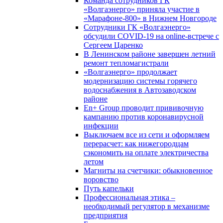
Команда сотрудников ГК
«Волгаэнерго» приняла участие в
«Марафоне-800» в Нижнем Новгороде
Сотрудники ГК «Волгаэнерго»
обсудили COVID-19 на online-встрече с
Сергеем Царенко
В Ленинском районе завершен летний
ремонт тепломагистрали
«Волгаэнерго» продолжает
модернизацию системы горячего
водоснабжения в Автозаводском
районе
En+ Group проводит прививочную
кампанию против коронавирусной
инфекции
Выключаем все из сети и оформляем
перерасчет: как нижегородцам
сэкономить на оплате электричества
летом
Магниты на счетчики: обыкновенное
воровство
Путь капельки
Профессиональная этика –
необходимый регулятор в механизме
предприятия