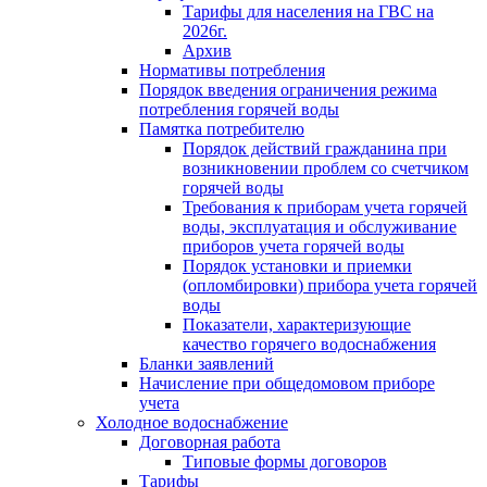
Тарифы для населения на ГВС на
2026г.
Архив
Нормативы потребления
Порядок введения ограничения режима
потребления горячей воды
Памятка потребителю
Порядок действий гражданина при
возникновении проблем со счетчиком
горячей воды
Требования к приборам учета горячей
воды, эксплуатация и обслуживание
приборов учета горячей воды
Порядок установки и приемки
(опломбировки) прибора учета горячей
воды
Показатели, характеризующие
качество горячего водоснабжения
Бланки заявлений
Начисление при общедомовом приборе
учета
Холодное водоснабжение
Договорная работа
Типовые формы договоров
Тарифы