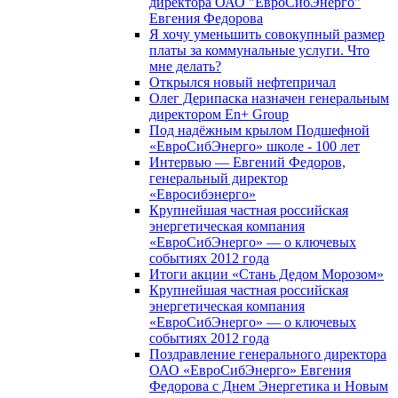
директора ОАО "ЕвроСибЭнерго"
Евгения Федорова
Я хочу уменьшить совокупный размер
платы за коммунальные услуги. Что
мне делать?
Открылся новый нефтепричал
Олег Дерипаска назначен генеральным
директором En+ Group
Под надёжным крылом Подшефной
«ЕвроСибЭнерго» школе - 100 лет
Интервью — Евгений Федоров,
генеральный директор
«Евросибэнерго»
Крупнейшая частная российская
энергетическая компания
«ЕвроСибЭнерго» — о ключевых
событиях 2012 года
Итоги акции «Стань Дедом Морозом»
Крупнейшая частная российская
энергетическая компания
«ЕвроСибЭнерго» — о ключевых
событиях 2012 года
Поздравление генерального директора
ОАО «ЕвроСибЭнерго» Евгения
Федорова с Днем Энергетика и Новым