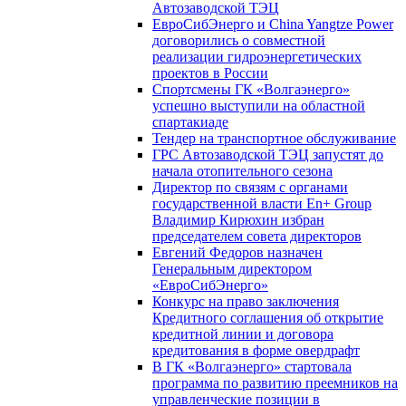
Автозаводской ТЭЦ
ЕвроСибЭнерго и China Yangtze Power
договорились о совместной
реализации гидроэнергетических
проектов в России
Спортсмены ГК «Волгаэнерго»
успешно выступили на областной
спартакиаде
Тендер на транспортное обслуживание
ГРС Автозаводской ТЭЦ запустят до
начала отопительного сезона
Директор по связям с органами
государственной власти En+ Group
Владимир Кирюхин избран
председателем совета директоров
Евгений Федоров назначен
Генеральным директором
«ЕвроСибЭнерго»
Конкурс на право заключения
Кредитного соглашения об открытие
кредитной линии и договора
кредитования в форме овердрафт
В ГК «Волгаэнерго» стартовала
программа по развитию преемников на
управленческие позиции в