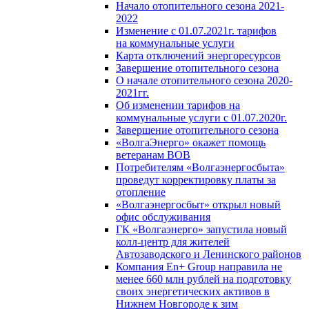
Начало отопительного сезона 2021-
2022
Изменение с 01.07.2021г. тарифов
на коммунальные услуги
Карта отключений энергоресурсов
Завершение отопительного сезона
О начале отопительного сезона 2020-
2021гг.
Об изменении тарифов на
коммунальные услуги с 01.07.2020г.
Завершение отопительного сезона
«ВолгаЭнерго» окажет помощь
ветеранам ВОВ
Потребителям «Волгаэнергосбыта»
проведут корректировку платы за
отопление
«Волгаэнергосбыт» открыл новый
офис обслуживания
ГК «Волгаэнерго» запустила новый
колл-центр для жителей
Автозаводского и Ленинского районов
Компания En+ Group направила не
менее 660 млн рублей на подготовку
своих энергетических активов в
Нижнем Новгороде к зим