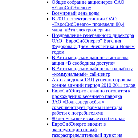
Общее собрание акционеров ОАО
«ЕвроСибЭнерго»
Всемирный день воды
В 2011 г. электростанции ОАО
«ЕвроСибЭнерго» произвели 80,4
млрд. кВтч электроэнергии
Поздравление генерального директора
ОАО "ЕвроСибЭнерго" Евгения
Федорова с Днем Энергетика и Новым
годом
В Автозаводском районе стартовала
акция «В свободном доступе»
В Автозаводском районе начал работу
«коммунальный» call-центр
Автозаводская ТЭЦ успешно прошла
осенне-зимний период 2010-2011 годов
ЕвроСибЭнерго активно готовится к
прохождению весеннего паводка
ЗАО «Волгаэнергосбыт»
совершенствует формы и методы
работы с потребителями
80 лет «сказке из железа и бетона»
ЕвроСибЭнерго вводит в
эксплуатацию новый
газораспределительный пункт на