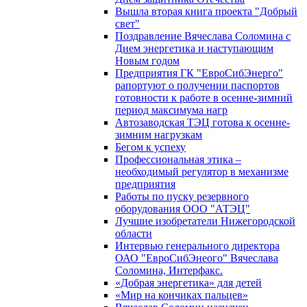
Вышла вторая книга проекта "Добрый
свет"
Поздравление Вячеслава Соломина с
Днем энергетика и наступающим
Новым годом
Предприятия ГК "ЕвроСибЭнерго"
рапортуют о получении паспортов
готовности к работе в осенне-зимний
период максимума нагр
Автозаводская ТЭЦ готова к осенне-
зимним нагрузкам
Бегом к успеху
Профессиональная этика –
необходимый регулятор в механизме
предприятия
Работы по пуску резервного
оборудования ООО "АТЭЦ"
Лучшие изобретатели Нижегородской
области
Интервью генерального директора
ОАО "ЕвроСибЭнеого" Вячеслава
Соломина, Интерфакс.
«Добрая энергетика» для детей
«Мир на кончиках пальцев»