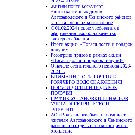
2023 – 2024гг.
Жители почти восьмисот
многоквартирных домов
Автозаводского и Ленинского районов
заплатят меньше за отопление
С 01.02.2024 новые требования к
оформлению жалоб на качество
электроснабжения
Итоги акции: «Погаси долги и подарок
получи»
Розыгрыш призов в рамках акции
«Погаси долги и подарок получи!»
О начале отопительного периода 2023-
2024гг.
ВНИМАНИЕ! ОТКЛЮЧЕНИЕ
ГОРЯЧЕГО ВОДОСНАБЖЕНИЯ!
ПОГАСИ ДОЛГИ И ПОДАРОК
ПОЛУЧИ!
ГРАФИК УСТАНОВКИ ПРИБОРОВ
УЧЕТА ЭЛЕКТРИЧЕСКОЙ
ЭНЕРГИИ
АО «Волгаэнергосбыт» напоминает
жителям Автозаводского и Ленинского
районов об отдельных квитанциях за
отопление.