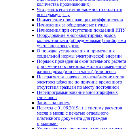
количества проживающих)
Что делать если нет возможности оплатить
всю сумму сразу
Применение повышающих коэффициентов
Начисления за общедомовые нужды
Начисления при отсутствии показаний ИПУ
Оборудование многоквартирных домов
коллективными (общедомовыми) приборами
учета энергоресурсов
О порядке установления и применения
социальной нормы электрической энергии
Порядок проведения окончательного расчета
при смене собственника жилого помещения/
жилого дома (или его части) (или перев
Перерасчет за горячее водоснабжение и/или
электроснабжение по причине временного
отсутствия граждан по месту постоянной
Перепрограммирование многотарифных
счетчиков
Запись на прием
Переход с 01.06.2019г. на систему расчетов
месяц в месяц с печатью отдельного
платежного документа для граждан,
проживаю
Уменьшение совокупного размера платежа