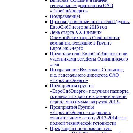
Вячеслав Соломин назначен
генеральным директором ОАО
«ЕвроСибЭнерго»
Поздравление!
Производственные показатели Группы
ЕвроСибЭнерго за 2013 год
День старта XXII зимних
Олимпийских игр в Сочи отметят
компании, входящие в Группу
ЕвроСибЭнерго
Представители ЕвроСибЭнерго стали
участниками эстафеты Олимпийского
огня
Поздравление Вячеслава Соломина,
и.о. генерального директора ОАО
«ЕвроСибЭнерго»
Предприятия группы
«ЕвроСибЭнерго» получили паспорта
готовности к работе в осенне-зимний
период максимума нагрузок 2013-
Предприятия Группы
«ЕвроСибЭнерго» подошли к
отопительному сезону 2013-2014 гг. в
полной технической готовности
Прекращены полномочия ген.