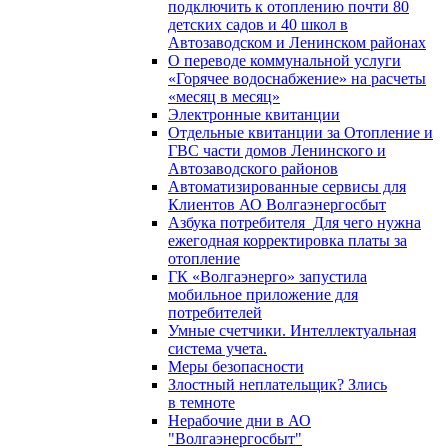
подключить к отоплению почти 80
детских садов и 40 школ в
Автозаводском и Ленинском районах
О переводе коммунальной услуги
«Горячее водоснабжение» на расчеты
«месяц в месяц»
Электронные квитанции
Отдельные квитанции за Отопление и
ГВС части домов Ленинского и
Автозаводского районов
Автоматизированные сервисы для
Клиентов АО Волгаэнергосбыт
Азбука потребителя_Для чего нужна
ежегодная корректировка платы за
отопление
ГК «Волгаэнерго» запустила
мобильное приложение для
потребителей
Умные счетчики. Интеллектуальная
система учета.
Меры безопасности
Злостный неплательщик? Злись
в темноте
Нерабочие дни в АО
"Волгаэнергосбыт"