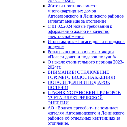
2023 – 2024гг.
Жители почти восьмисот
многоквартирных домов
Автозаводского и Ленинского районов
заплатят меньше за отопление
С 01.02.2024 новые требования к
оформлению жалоб на качество
электроснабжения
Итоги акции: «Погаси долги и подарок
получи»
Розыгрыш призов в рамках акции
«Погаси долги и подарок получи!»
О начале отопительного периода 2023-
2024гг.
ВНИМАНИЕ! ОТКЛЮЧЕНИЕ
ГОРЯЧЕГО ВОДОСНАБЖЕНИЯ!
ПОГАСИ ДОЛГИ И ПОДАРОК
ПОЛУЧИ!
ГРАФИК УСТАНОВКИ ПРИБОРОВ
УЧЕТА ЭЛЕКТРИЧЕСКОЙ
ЭНЕРГИИ
АО «Волгаэнергосбыт» напоминает
жителям Автозаводского и Ленинского
районов об отдельных квитанциях за
отопление.