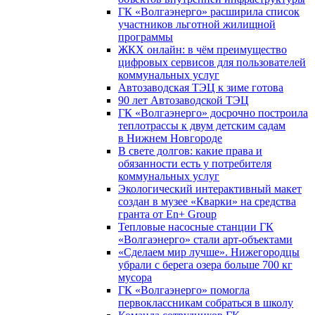
ГК «Волгаэнерго» расширила список
участников льготной жилищной
программы
ЖКХ онлайн: в чём преимущество
цифровых сервисов для пользователей
коммунальных услуг
Автозаводская ТЭЦ к зиме готова
90 лет Автозаводской ТЭЦ
ГК «Волгаэнерго» досрочно построила
теплотрассы к двум детским садам
в Нижнем Новгороде
В свете долгов: какие права и
обязанности есть у потребителя
коммунальных услуг
Экологический интерактивный макет
создан в музее «Кварки» на средства
гранта от En+ Group
Тепловые насосные станции ГК
«Волгаэнерго» стали арт-объектами
«Сделаем мир лучше». Нижегородцы
убрали с берега озера больше 700 кг
мусора
ГК «Волгаэнерго» помогла
первоклассникам собраться в школу