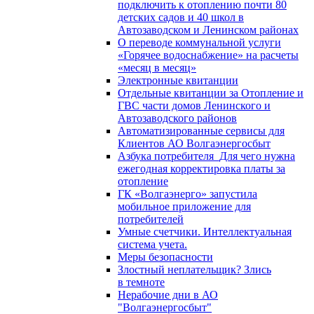
подключить к отоплению почти 80
детских садов и 40 школ в
Автозаводском и Ленинском районах
О переводе коммунальной услуги
«Горячее водоснабжение» на расчеты
«месяц в месяц»
Электронные квитанции
Отдельные квитанции за Отопление и
ГВС части домов Ленинского и
Автозаводского районов
Автоматизированные сервисы для
Клиентов АО Волгаэнергосбыт
Азбука потребителя_Для чего нужна
ежегодная корректировка платы за
отопление
ГК «Волгаэнерго» запустила
мобильное приложение для
потребителей
Умные счетчики. Интеллектуальная
система учета.
Меры безопасности
Злостный неплательщик? Злись
в темноте
Нерабочие дни в АО
"Волгаэнергосбыт"