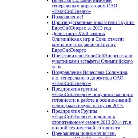
Вячеслав Соломин назначен
генеральным директором ОАО
«ЕвроСибЭнерго»
Поздравление!
Производственные показатели Группы
ЕвроСибЭнерго за 2013 год
День старта XXII зимних
Олимпийских игр в Сочи отметят
компании, входящие в Группу
ЕвроСибЭнерго
Представители ЕвроСибЭнерго стали
участниками эстафеты Олимпийского
огня
Поздравление Вячеслава Соломина,
и.о. генерального директора ОАО
«ЕвроСибЭнерго»
Предприятия группы
«ЕвроСибЭнерго» получили паспорта
готовности к работе в осенне-зимний
период максимума нагрузок 2013-
Предприятия Группы
«ЕвроСибЭнерго» подошли к
отопительному сезону 2013-2014 гг. в
полной технической готовности
Прекращены полномочия ген.