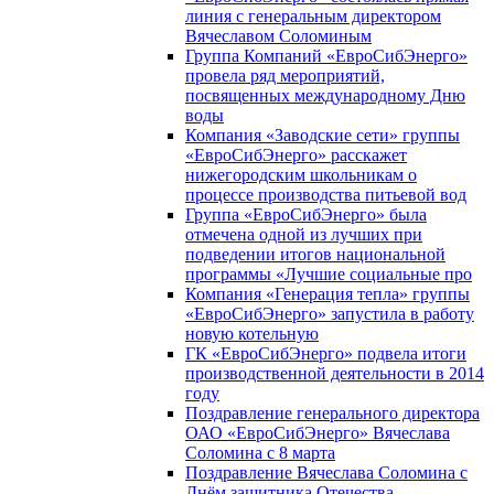
линия с генеральным директором
Вячеславом Соломиным
Группа Компаний «ЕвроСибЭнерго»
провела ряд мероприятий,
посвященных международному Дню
воды
Компания «Заводские сети» группы
«ЕвроСибЭнерго» расскажет
нижегородским школьникам о
процессе производства питьевой вод
Группа «ЕвроСибЭнерго» была
отмечена одной из лучших при
подведении итогов национальной
программы «Лучшие социальные про
Компания «Генерация тепла» группы
«ЕвроСибЭнерго» запустила в работу
новую котельную
ГК «ЕвроСибЭнерго» подвела итоги
производственной деятельности в 2014
году
Поздравление генерального директора
ОАО «ЕвроСибЭнерго» Вячеслава
Соломина с 8 марта
Поздравление Вячеслава Соломина с
Днём защитника Отечества