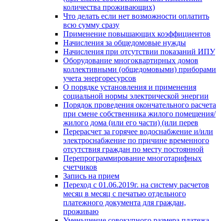
количества проживающих)
Что делать если нет возможности оплатить
всю сумму сразу
Применение повышающих коэффициентов
Начисления за общедомовые нужды
Начисления при отсутствии показаний ИПУ
Оборудование многоквартирных домов
коллективными (общедомовыми) приборами
учета энергоресурсов
О порядке установления и применения
социальной нормы электрической энергии
Порядок проведения окончательного расчета
при смене собственника жилого помещения/
жилого дома (или его части) (или перев
Перерасчет за горячее водоснабжение и/или
электроснабжение по причине временного
отсутствия граждан по месту постоянной
Перепрограммирование многотарифных
счетчиков
Запись на прием
Переход с 01.06.2019г. на систему расчетов
месяц в месяц с печатью отдельного
платежного документа для граждан,
проживаю
Уменьшение совокупного размера платежа