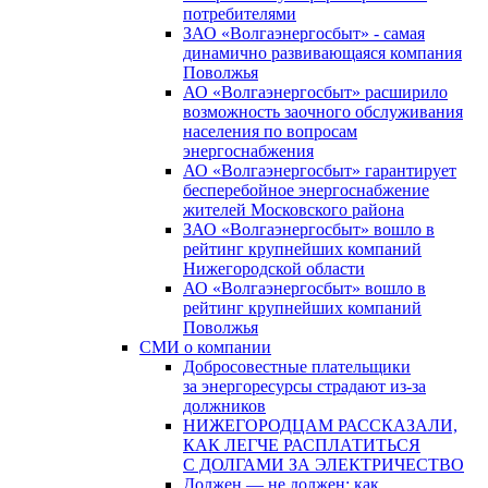
потребителями
ЗАО «Волгаэнергосбыт» - самая
динамично развивающаяся компания
Поволжья
АО «Волгаэнергосбыт» расширило
возможность заочного обслуживания
населения по вопросам
энергоснабжения
АО «Волгаэнергосбыт» гарантирует
бесперебойное энергоснабжение
жителей Московского района
ЗАО «Волгаэнергосбыт» вошло в
рейтинг крупнейших компаний
Нижегородской области
АО «Волгаэнергосбыт» вошло в
рейтинг крупнейших компаний
Поволжья
СМИ о компании
Добросовестные плательщики
за энергоресурсы страдают из-за
должников
НИЖЕГОРОДЦАМ РАССКАЗАЛИ,
КАК ЛЕГЧЕ РАСПЛАТИТЬСЯ
С ДОЛГАМИ ЗА ЭЛЕКТРИЧЕСТВО
Должен — не должен: как