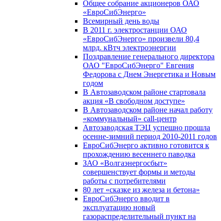
Общее собрание акционеров ОАО
«ЕвроСибЭнерго»
Всемирный день воды
В 2011 г. электростанции ОАО
«ЕвроСибЭнерго» произвели 80,4
млрд. кВтч электроэнергии
Поздравление генерального директора
ОАО "ЕвроСибЭнерго" Евгения
Федорова с Днем Энергетика и Новым
годом
В Автозаводском районе стартовала
акция «В свободном доступе»
В Автозаводском районе начал работу
«коммунальный» call-центр
Автозаводская ТЭЦ успешно прошла
осенне-зимний период 2010-2011 годов
ЕвроСибЭнерго активно готовится к
прохождению весеннего паводка
ЗАО «Волгаэнергосбыт»
совершенствует формы и методы
работы с потребителями
80 лет «сказке из железа и бетона»
ЕвроСибЭнерго вводит в
эксплуатацию новый
газораспределительный пункт на