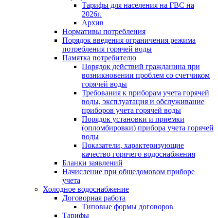
Тарифы для населения на ГВС на
2026г.
Архив
Нормативы потребления
Порядок введения ограничения режима
потребления горячей воды
Памятка потребителю
Порядок действий гражданина при
возникновении проблем со счетчиком
горячей воды
Требования к приборам учета горячей
воды, эксплуатация и обслуживание
приборов учета горячей воды
Порядок установки и приемки
(опломбировки) прибора учета горячей
воды
Показатели, характеризующие
качество горячего водоснабжения
Бланки заявлений
Начисление при общедомовом приборе
учета
Холодное водоснабжение
Договорная работа
Типовые формы договоров
Тарифы