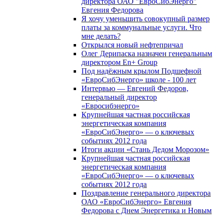
директора ОАО "ЕвроСибЭнерго"
Евгения Федорова
Я хочу уменьшить совокупный размер
платы за коммунальные услуги. Что
мне делать?
Открылся новый нефтепричал
Олег Дерипаска назначен генеральным
директором En+ Group
Под надёжным крылом Подшефной
«ЕвроСибЭнерго» школе - 100 лет
Интервью — Евгений Федоров,
генеральный директор
«Евросибэнерго»
Крупнейшая частная российская
энергетическая компания
«ЕвроСибЭнерго» — о ключевых
событиях 2012 года
Итоги акции «Стань Дедом Морозом»
Крупнейшая частная российская
энергетическая компания
«ЕвроСибЭнерго» — о ключевых
событиях 2012 года
Поздравление генерального директора
ОАО «ЕвроСибЭнерго» Евгения
Федорова с Днем Энергетика и Новым