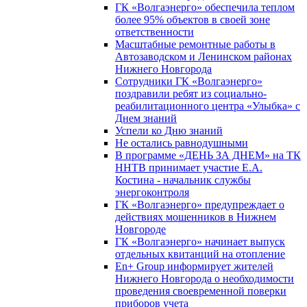
ГК «Волгаэнерго» обеспечила теплом
более 95% объектов в своей зоне
ответственности
Масштабные ремонтные работы в
Автозаводском и Ленинском районах
Нижнего Новгорода
Сотрудники ГК «Волгаэнерго»
поздравили ребят из социально-
реабилитационного центра «Улыбка» с
Днем знаний
Успели ко Дню знаний
Не остались равнодушными
В программе «ДЕНЬ ЗА ДНЕМ» на ТК
ННТВ принимает участие Е.А.
Костина - начальник службы
энергоконтроля
ГК «Волгаэнерго» предупреждает о
действиях мошенников в Нижнем
Новгороде
ГК «Волгаэнерго» начинает выпуск
отдельных квитанций на отопление
En+ Group информирует жителей
Нижнего Новгорода о необходимости
проведения своевременной поверки
приборов учета