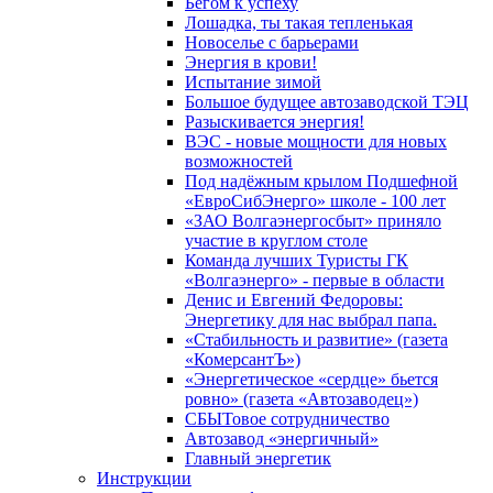
Бегом к успеху
Лошадка, ты такая тепленькая
Новоселье с барьерами
Энергия в крови!
Испытание зимой
Большое будущее автозаводской ТЭЦ
Разыскивается энергия!
ВЭС - новые мощности для новых
возможностей
Под надёжным крылом Подшефной
«ЕвроСибЭнерго» школе - 100 лет
«ЗАО Волгаэнергосбыт» приняло
участие в круглом столе
Команда лучших Туристы ГК
«Волгаэнерго» - первые в области
Денис и Евгений Федоровы:
Энергетику для нас выбрал папа.
«Стабильность и развитие» (газета
«КомерсантЪ»)
«Энергетическое «сердце» бьется
ровно» (газета «Автозаводец»)
СБЫТовое сотрудничество
Автозавод «энергичный»
Главный энергетик
Инструкции