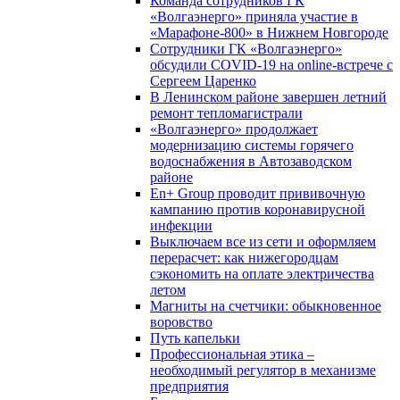
Команда сотрудников ГК
«Волгаэнерго» приняла участие в
«Марафоне-800» в Нижнем Новгороде
Сотрудники ГК «Волгаэнерго»
обсудили COVID-19 на online-встрече с
Сергеем Царенко
В Ленинском районе завершен летний
ремонт тепломагистрали
«Волгаэнерго» продолжает
модернизацию системы горячего
водоснабжения в Автозаводском
районе
En+ Group проводит прививочную
кампанию против коронавирусной
инфекции
Выключаем все из сети и оформляем
перерасчет: как нижегородцам
сэкономить на оплате электричества
летом
Магниты на счетчики: обыкновенное
воровство
Путь капельки
Профессиональная этика –
необходимый регулятор в механизме
предприятия