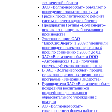
технической области
ЗАО «Волгаэнергосбыт» объявляет о
проведении открытого конкурса
График профилактического ремонта
систем горячего водоснабжения
Предприятия Группы «Волгаэнерго»
осваивают принципы бережливого
производства
Электростанции ОАО
"ЕвроСибЭнерго" в 2009 г увеличили
производство электроэнергии на 4
проц по сравнению с 2008 г до 82,
ЗАО «Волгаэнергосбыт» и ООО
«Автозаводская ТЭЦ» получили
статусы субъектов оптового рынка
В ЗАО «Волгаэнергосбыт» прошла
серия корпоративных тренингов по
программе «Генерация лидерства»
Руководители ЗАО «Волгаэнергосбыт»
поздравили воспитанников
подшефного дошкольного
образовательного учреждения с
праздни
АО «Волгаэнергосбыт»
совершенствует формы работы с