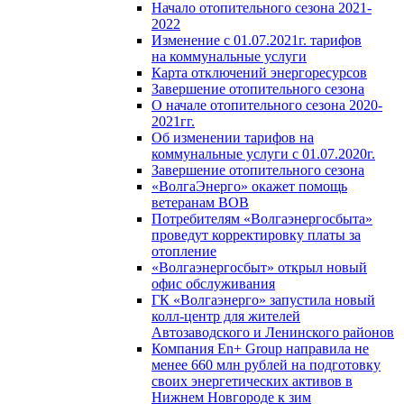
Начало отопительного сезона 2021-
2022
Изменение с 01.07.2021г. тарифов
на коммунальные услуги
Карта отключений энергоресурсов
Завершение отопительного сезона
О начале отопительного сезона 2020-
2021гг.
Об изменении тарифов на
коммунальные услуги с 01.07.2020г.
Завершение отопительного сезона
«ВолгаЭнерго» окажет помощь
ветеранам ВОВ
Потребителям «Волгаэнергосбыта»
проведут корректировку платы за
отопление
«Волгаэнергосбыт» открыл новый
офис обслуживания
ГК «Волгаэнерго» запустила новый
колл-центр для жителей
Автозаводского и Ленинского районов
Компания En+ Group направила не
менее 660 млн рублей на подготовку
своих энергетических активов в
Нижнем Новгороде к зим