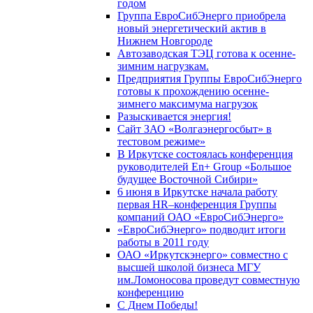
годом
Группа ЕвроСибЭнерго приобрела
новый энергетический актив в
Нижнем Новгороде
Автозаводская ТЭЦ готова к осенне-
зимним нагрузкам.
Предприятия Группы ЕвроСибЭнерго
готовы к прохождению осенне-
зимнего максимума нагрузок
Разыскивается энергия!
Сайт ЗАО «Волгаэнергосбыт» в
тестовом режиме»
В Иркутске состоялась конференция
руководителей En+ Group «Большое
будущее Восточной Сибири»
6 июня в Иркутске начала работу
первая HR–конференция Группы
компаний ОАО «ЕвроСибЭнерго»
«ЕвроСибЭнерго» подводит итоги
работы в 2011 году
ОАО «Иркутскэнерго» совместно с
высшей школой бизнеса МГУ
им.Ломоносова проведут совместную
конференцию
С Днем Победы!