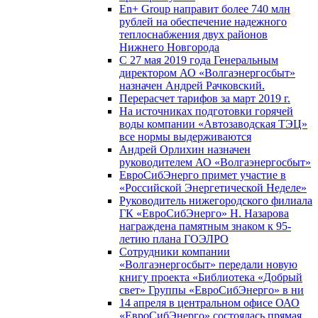
En+ Group направит более 740 млн
рублей на обеспечение надежного
теплоснабжения двух районов
Нижнего Новгорода
С 27 мая 2019 года Генеральным
директором АО «Волгаэнергосбыт»
назначен Андрей Рачковский.
Перерасчет тарифов за март 2019 г.
На источниках подготовки горячей
воды компании «Автозаводская ТЭЦ»
все нормы выдерживаются
Андрей Орлихин назначен
руководителем АО «Волгаэнергосбыт»
ЕвроСибЭнерго примет участие в
«Российской Энергетической Неделе»
Руководитель нижегородского филиала
ГК «ЕвроСибЭнерго» Н. Назарова
награждена памятным знаком к 95-
летию плана ГОЭЛРО
Сотрудники компании
«Волгаэнергосбыт» передали новую
книгу проекта «Библиотека «Добрый
свет» Группы «ЕвроСибЭнерго» в ни
14 апреля в центральном офисе ОАО
«ЕвроСибЭнерго» состоялась прямая