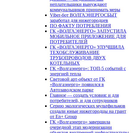
неплательщики вынуждают
коммунальщиков принимать меры
Viber-бот ВОЛГАЭНЕРГОСБЫТ
заработал для нижегородцев
ПО ФАКТУ ПОТРЕБЛЕНИЯ
ГК «ВОЛГАЭНЕРГО» ЗАПУСТИЛА
МОБИЛЬНОЕ ПРИЛОЖЕНИЕ ДЛЯ
ПОТРЕБИТЕЛЕЙ
ГК «ВОЛГАЭНЕРГО» УЛУЧШИЛА
ТЕХОБСЛУЖИВАНИЕ
ТРУБОПРОВОДОВ ДВУХ
КОТЕЛЬНЫХ
ГК «Волгаэнерго»: ТОП-5 событий с
энергией тепла
Световой арт-объект от ГК
«Волгаэнерго» появился в
Автозаводском парке
Главное — создать условия: и для
потребителей, и для сотрудников
Серию экологических мультфильмов
создали юные нижегородцы на грант
от En+ Group
ГК «Волгаэнерго» завершила
очередной этап модернизации
объектов внутренней инфраструктуры