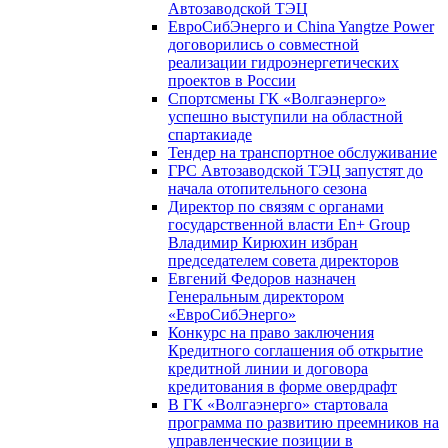
Автозаводской ТЭЦ
ЕвроСибЭнерго и China Yangtze Power
договорились о совместной
реализации гидроэнергетических
проектов в России
Спортсмены ГК «Волгаэнерго»
успешно выступили на областной
спартакиаде
Тендер на транспортное обслуживание
ГРС Автозаводской ТЭЦ запустят до
начала отопительного сезона
Директор по связям с органами
государственной власти En+ Group
Владимир Кирюхин избран
председателем совета директоров
Евгений Федоров назначен
Генеральным директором
«ЕвроСибЭнерго»
Конкурс на право заключения
Кредитного соглашения об открытие
кредитной линии и договора
кредитования в форме овердрафт
В ГК «Волгаэнерго» стартовала
программа по развитию преемников на
управленческие позиции в