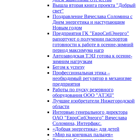
Вышла вторая книга проекта "Добрый
свет"
Поздравление Вячеслава Соломина с
Днем энергетика и наступающим
Новым годом
Предприятия ГК "ЕвроСибЭнерго"
рапортуют о получении паспортов
готовности к работе в осенне-зимний
период максимума нагр
Автозаводская ТЭЦ готова к осенне-
зимним нагрузкам
Бегом к успеху
Профессиональная этика –
необходимый регулятор в механизме
предприятия
Работы по пуску резервного
оборудования ООО "АТЭЦ"
Лучшие изобретатели Нижегородской
области
Интервью генерального директора
ОАО "ЕвроСибЭнеого" Вячеслава
Соломина, Интерфакс.
«Добрая энергетика» для детей
«Мир на кончиках пальцев»