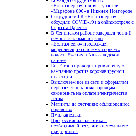
Команда сотрудников ГК
«Волгаэнерго» приняла участие в
«Марафоне-800» в Нижнем Новгороде
Сотрудники ГК «Волгаэнерго»
обсудили COVID-19 на online-встрече с
Сергеем Царенко
В Ленинском районе завершен летний
ремонт тепломагистрали
«Волгаэнерго» продолжает
модернизацию системы горячего
водоснабжения в Автозаводском
районе
En+ Group проводит прививочную
кампанию против коронавирусной
инфекции
Выключаем все из сети и оформляем
перерасчет: как нижегородцам
сэкономить на оплате электричества
летом
Магниты на счетчики: обыкновенное
воровство
Путь капельки
Профессиональная этика –
необходимый регулятор в механизме
предприятия