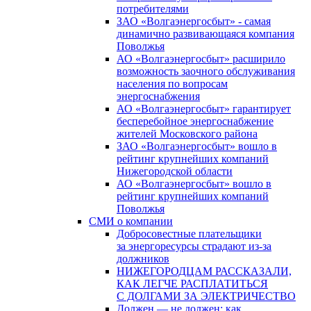
потребителями
ЗАО «Волгаэнергосбыт» - самая
динамично развивающаяся компания
Поволжья
АО «Волгаэнергосбыт» расширило
возможность заочного обслуживания
населения по вопросам
энергоснабжения
АО «Волгаэнергосбыт» гарантирует
бесперебойное энергоснабжение
жителей Московского района
ЗАО «Волгаэнергосбыт» вошло в
рейтинг крупнейших компаний
Нижегородской области
АО «Волгаэнергосбыт» вошло в
рейтинг крупнейших компаний
Поволжья
СМИ о компании
Добросовестные плательщики
за энергоресурсы страдают из-за
должников
НИЖЕГОРОДЦАМ РАССКАЗАЛИ,
КАК ЛЕГЧЕ РАСПЛАТИТЬСЯ
С ДОЛГАМИ ЗА ЭЛЕКТРИЧЕСТВО
Должен — не должен: как