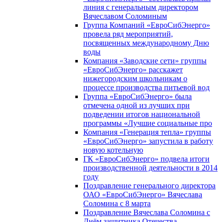
линия с генеральным директором
Вячеславом Соломиным
Группа Компаний «ЕвроСибЭнерго»
провела ряд мероприятий,
посвященных международному Дню
воды
Компания «Заводские сети» группы
«ЕвроСибЭнерго» расскажет
нижегородским школьникам о
процессе производства питьевой вод
Группа «ЕвроСибЭнерго» была
отмечена одной из лучших при
подведении итогов национальной
программы «Лучшие социальные про
Компания «Генерация тепла» группы
«ЕвроСибЭнерго» запустила в работу
новую котельную
ГК «ЕвроСибЭнерго» подвела итоги
производственной деятельности в 2014
году
Поздравление генерального директора
ОАО «ЕвроСибЭнерго» Вячеслава
Соломина с 8 марта
Поздравление Вячеслава Соломина с
Днём защитника Отечества