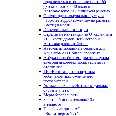
подключить к отоплению почти 80
детских садов и 40 школ в
Автозаводском и Ленинском районах
О переводе коммунальной услуги
«Горячее водоснабжение» на расчеты
«месяц в месяц»
Электронные квитанции
Отдельные квитанции за Отопление и
ГВС части домов Ленинского и
Автозаводского районов
Автоматизированные сервисы для
Клиентов АО Волгаэнергосбыт
Азбука потребителя_Для чего нужна
ежегодная корректировка платы за
отопление
ГК «Волгаэнерго» запустила
мобильное приложение для
потребителей
Умные счетчики. Интеллектуальная
система учета.
Меры безопасности
Злостный неплательщик? Злись
в темноте
Нерабочие дни в АО
"Волгаэнергосбыт"