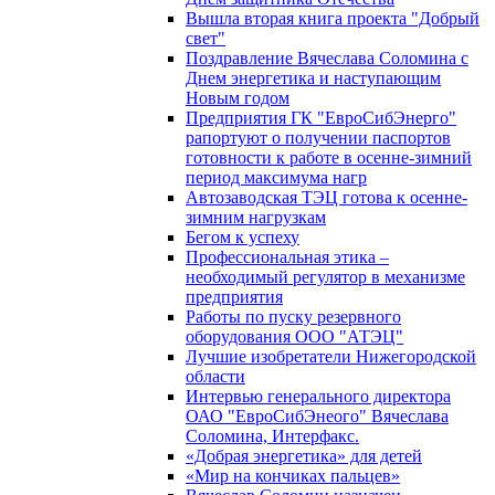
Вышла вторая книга проекта "Добрый
свет"
Поздравление Вячеслава Соломина с
Днем энергетика и наступающим
Новым годом
Предприятия ГК "ЕвроСибЭнерго"
рапортуют о получении паспортов
готовности к работе в осенне-зимний
период максимума нагр
Автозаводская ТЭЦ готова к осенне-
зимним нагрузкам
Бегом к успеху
Профессиональная этика –
необходимый регулятор в механизме
предприятия
Работы по пуску резервного
оборудования ООО "АТЭЦ"
Лучшие изобретатели Нижегородской
области
Интервью генерального директора
ОАО "ЕвроСибЭнеого" Вячеслава
Соломина, Интерфакс.
«Добрая энергетика» для детей
«Мир на кончиках пальцев»