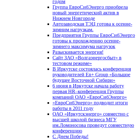
годом
Группа ЕвроСибЭнерго приобрела
новый энергетический актив в
Нижнем Новгороде
Автозаводская ТЭЦ готова к осенне-
зимним нагрузкам.
Предприятия Группы ЕвроСибЭнерго
готовы к прохождению осенне-
зимнего максимума нагрузок
Разыскивается энергия!
Сайт ЗАО «Волгаэнергосбыт» в
тестовом режиме»
В Иркутске состоялась конференция
руководителей En+ Group «Большое
будущее Восточной Сибири»
6 июня в Иркутске начала работу
первая HR–конференция Группы
компаний ОАО «ЕвроСибЭнерго»
«ЕвроСибЭнерго» подводит итоги
работы в 2011 году
ОАО «Иркутскэнерго» совместно с
высшей школой бизнеса МГУ
им.Ломоносова проведут совместную
конференцию
С Днем Победы!