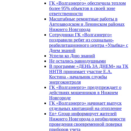
ГК «Волгаэнерго» обеспечила теплом
более 95% объектов в своей зоне
ответственности
Масштабные ремонтные работы в
Автозаводском и Ленинском районах
Нижнего Новгорода
Сотрудники ГК «Волгаэнерго»
поздравили ребят из социально-
реабилитационного центра «Улыбка» с
Днем знаний
Успели ко Дню знаний
Не остались равнодушными
В программе «ДЕНЬ ЗА ДНЕМ» на ТК
ННТВ принимает участие Е.А.
Костина - начальник службы
энергоконтроля
ГК «Волгаэнерго» предупреждает о
действиях мошенников в Нижнем
Новгороде
ГК «Волгаэнерго» начинает выпуск
отдельных квитанций на отопление
En+ Group информирует жителей
Нижнего Новгорода о необходимости
проведения своевременной поверки
приборов учета