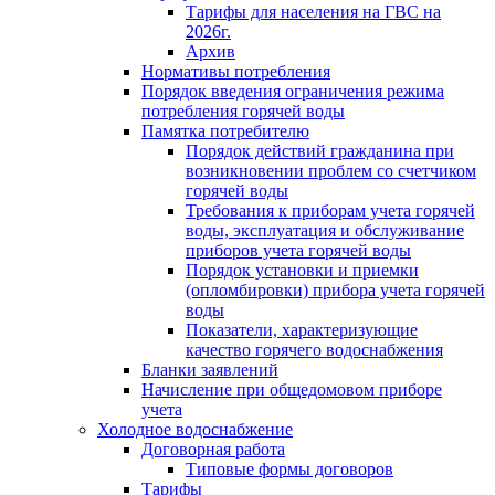
Тарифы для населения на ГВС на
2026г.
Архив
Нормативы потребления
Порядок введения ограничения режима
потребления горячей воды
Памятка потребителю
Порядок действий гражданина при
возникновении проблем со счетчиком
горячей воды
Требования к приборам учета горячей
воды, эксплуатация и обслуживание
приборов учета горячей воды
Порядок установки и приемки
(опломбировки) прибора учета горячей
воды
Показатели, характеризующие
качество горячего водоснабжения
Бланки заявлений
Начисление при общедомовом приборе
учета
Холодное водоснабжение
Договорная работа
Типовые формы договоров
Тарифы