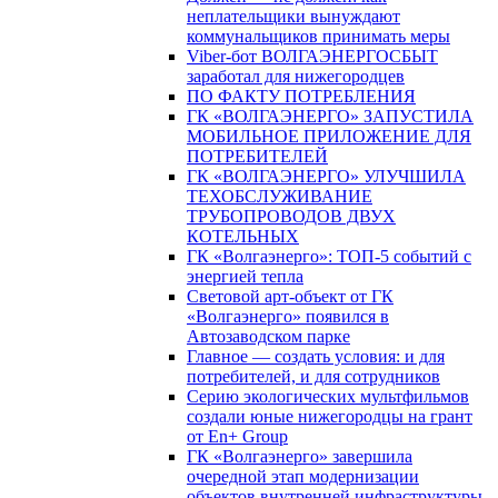
неплательщики вынуждают
коммунальщиков принимать меры
Viber-бот ВОЛГАЭНЕРГОСБЫТ
заработал для нижегородцев
ПО ФАКТУ ПОТРЕБЛЕНИЯ
ГК «ВОЛГАЭНЕРГО» ЗАПУСТИЛА
МОБИЛЬНОЕ ПРИЛОЖЕНИЕ ДЛЯ
ПОТРЕБИТЕЛЕЙ
ГК «ВОЛГАЭНЕРГО» УЛУЧШИЛА
ТЕХОБСЛУЖИВАНИЕ
ТРУБОПРОВОДОВ ДВУХ
КОТЕЛЬНЫХ
ГК «Волгаэнерго»: ТОП-5 событий с
энергией тепла
Световой арт-объект от ГК
«Волгаэнерго» появился в
Автозаводском парке
Главное — создать условия: и для
потребителей, и для сотрудников
Серию экологических мультфильмов
создали юные нижегородцы на грант
от En+ Group
ГК «Волгаэнерго» завершила
очередной этап модернизации
объектов внутренней инфраструктуры