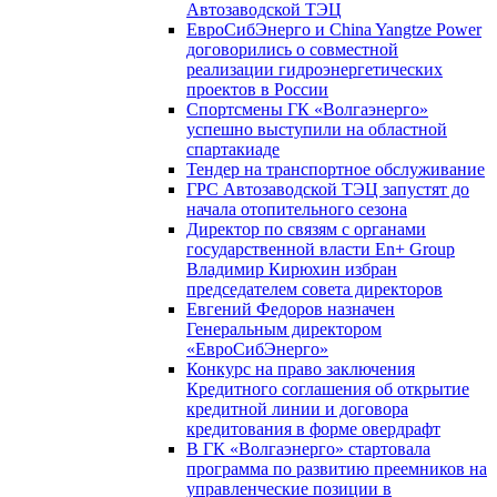
Автозаводской ТЭЦ
ЕвроСибЭнерго и China Yangtze Power
договорились о совместной
реализации гидроэнергетических
проектов в России
Спортсмены ГК «Волгаэнерго»
успешно выступили на областной
спартакиаде
Тендер на транспортное обслуживание
ГРС Автозаводской ТЭЦ запустят до
начала отопительного сезона
Директор по связям с органами
государственной власти En+ Group
Владимир Кирюхин избран
председателем совета директоров
Евгений Федоров назначен
Генеральным директором
«ЕвроСибЭнерго»
Конкурс на право заключения
Кредитного соглашения об открытие
кредитной линии и договора
кредитования в форме овердрафт
В ГК «Волгаэнерго» стартовала
программа по развитию преемников на
управленческие позиции в