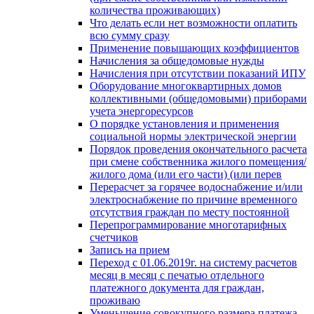
количества проживающих)
Что делать если нет возможности оплатить
всю сумму сразу
Применение повышающих коэффициентов
Начисления за общедомовые нужды
Начисления при отсутствии показаний ИПУ
Оборудование многоквартирных домов
коллективными (общедомовыми) приборами
учета энергоресурсов
О порядке установления и применения
социальной нормы электрической энергии
Порядок проведения окончательного расчета
при смене собственника жилого помещения/
жилого дома (или его части) (или перев
Перерасчет за горячее водоснабжение и/или
электроснабжение по причине временного
отсутствия граждан по месту постоянной
Перепрограммирование многотарифных
счетчиков
Запись на прием
Переход с 01.06.2019г. на систему расчетов
месяц в месяц с печатью отдельного
платежного документа для граждан,
проживаю
Уменьшение совокупного размера платежа