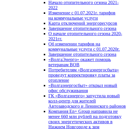
Начало отопительного сезона 2021-
2022
Изменение с 01.07.2021г. тарифов
на коммунальные услуги
Карта отключений энергоресурсов
Завершение отопительного сезона
О начале отопительного сезона 2020-
2021гг.
Об изменении тарифов на
коммунальные услуги с 01.07.2020г.
Завершение отопительного сезона
«ВолгаЭнерго» окажет помощь
ветеранам ВОВ
Потребителям «Волгаэнергосбыта»
проведут корректировку платы за
отопление
«Волгаэнергосбыт» открыл новый
офис обслуживания
ГК «Волгаэнерго» запустила новый
колл-центр для жителей
Автозаводского и Ленинского районов
Компания En+ Group направила не
менее 660 млн рублей на подготовку
своих энергетических активов в
Нижнем Новгороде к зим