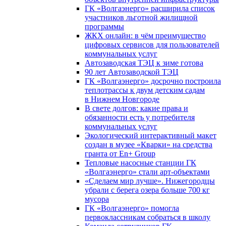
ГК «Волгаэнерго» расширила список
участников льготной жилищной
программы
ЖКХ онлайн: в чём преимущество
цифровых сервисов для пользователей
коммунальных услуг
Автозаводская ТЭЦ к зиме готова
90 лет Автозаводской ТЭЦ
ГК «Волгаэнерго» досрочно построила
теплотрассы к двум детским садам
в Нижнем Новгороде
В свете долгов: какие права и
обязанности есть у потребителя
коммунальных услуг
Экологический интерактивный макет
создан в музее «Кварки» на средства
гранта от En+ Group
Тепловые насосные станции ГК
«Волгаэнерго» стали арт-объектами
«Сделаем мир лучше». Нижегородцы
убрали с берега озера больше 700 кг
мусора
ГК «Волгаэнерго» помогла
первоклассникам собраться в школу