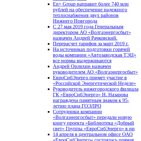
En+ Group направит более 740 млн
рублей на обеспечение надежного
теплоснабжения двух районов
Нижнего Новгорода
С 27 мая 2019 года Генеральным
директором АО «Волгаэнергосбыт»
назначен Андрей Рачковский.
Перерасчет тарифов за март 2019 г.
На источниках подготовки горячей
воды компании «Автозаводская ТЭЦ»
все нормы выдерживаются
Андрей Орлихин назначен
руководителем АО «Волгаэнергосбыт»
ЕвроСибЭнерго примет участие в
«Российской Энергетической Неделе»
Руководитель нижегородского филиала
ГК «ЕвроСибЭнерго» Н. Назарова
награждена памятным знаком к 95-
летию плана ГОЭЛРО
Сотрудники компании
«Волгаэнергосбыт» передали новую
книгу проекта «Библиотека «Добрый
свет» Группы «ЕвроСибЭнерго» в ни
14 апреля в центральном офисе ОАО
«ЕвроСибЭнерго» состоялась прямая