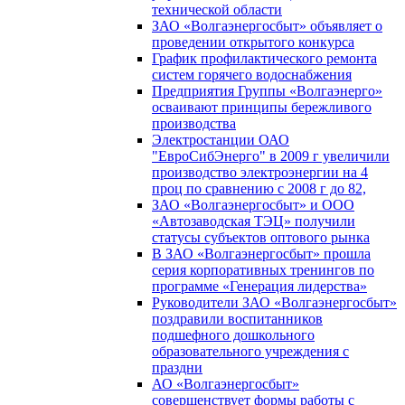
технической области
ЗАО «Волгаэнергосбыт» объявляет о
проведении открытого конкурса
График профилактического ремонта
систем горячего водоснабжения
Предприятия Группы «Волгаэнерго»
осваивают принципы бережливого
производства
Электростанции ОАО
"ЕвроСибЭнерго" в 2009 г увеличили
производство электроэнергии на 4
проц по сравнению с 2008 г до 82,
ЗАО «Волгаэнергосбыт» и ООО
«Автозаводская ТЭЦ» получили
статусы субъектов оптового рынка
В ЗАО «Волгаэнергосбыт» прошла
серия корпоративных тренингов по
программе «Генерация лидерства»
Руководители ЗАО «Волгаэнергосбыт»
поздравили воспитанников
подшефного дошкольного
образовательного учреждения с
праздни
АО «Волгаэнергосбыт»
совершенствует формы работы с