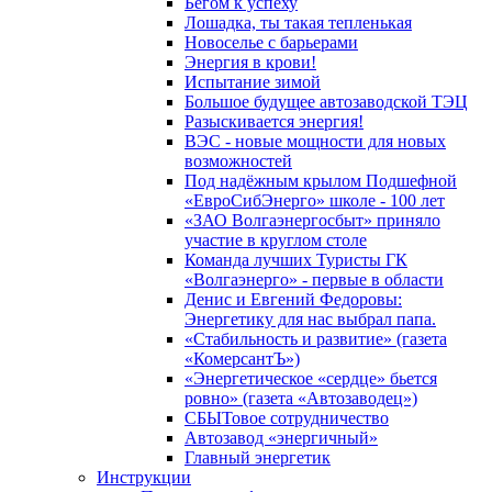
Бегом к успеху
Лошадка, ты такая тепленькая
Новоселье с барьерами
Энергия в крови!
Испытание зимой
Большое будущее автозаводской ТЭЦ
Разыскивается энергия!
ВЭС - новые мощности для новых
возможностей
Под надёжным крылом Подшефной
«ЕвроСибЭнерго» школе - 100 лет
«ЗАО Волгаэнергосбыт» приняло
участие в круглом столе
Команда лучших Туристы ГК
«Волгаэнерго» - первые в области
Денис и Евгений Федоровы:
Энергетику для нас выбрал папа.
«Стабильность и развитие» (газета
«КомерсантЪ»)
«Энергетическое «сердце» бьется
ровно» (газета «Автозаводец»)
СБЫТовое сотрудничество
Автозавод «энергичный»
Главный энергетик
Инструкции