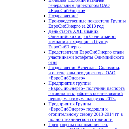
Вячеслав Соломин назначен
генеральным директором ОАО
«ЕвроСибЭнерго»
Поздравление!
Производственные показатели Группы
ЕвроСибЭнерго за 2013 год
День старта XXII зимних
Олимпийских игр в Сочи отметят
компании, входящие в Группу
ЕвроСибЭнерго
Представители ЕвроСибЭнерго стали
участниками эстафеты Олимпийского
огня
Поздравление Вячеслава Соломина,
и.о. генерального директора ОАО
«ЕвроСибЭнерго»
Предприятия группы
«ЕвроСибЭнерго» получили паспорта
готовности к работе в осенне-зимний
период максимума нагрузок 2013-
Предприятия Группы
«ЕвроСибЭнерго» подошли к
отопительному сезону 2013-2014 гг. в
полной технической готовности
Прекращены полномочия ген.