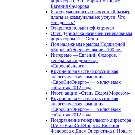
директора ОАО "ЕвроСибЭнерго"
Евгения Федорова
Я хочу уменьшить совокупный размер
платы за коммунальные услуги. Что
мне делать?
Открылся новый нефтепричал
Олег Дерипаска назначен генеральным
директором En+ Group
Под надёжным крылом Подшефной
«ЕвроСибЭнерго» школе - 100 лет
Интервью — Евгений Федоров,
генеральный директор
«Евросибэнерго»
Крупнейшая частная российская
энергетическая компания
«ЕвроСибЭнерго» — о ключевых
событиях 2012 года
Итоги акции «Стань Дедом Морозом»
Крупнейшая частная российская
энергетическая компания
«ЕвроСибЭнерго» — о ключевых
событиях 2012 года
Поздравление генерального директора
ОАО «ЕвроСибЭнерго» Евгения
Федорова с Днем Энергетика и Новым