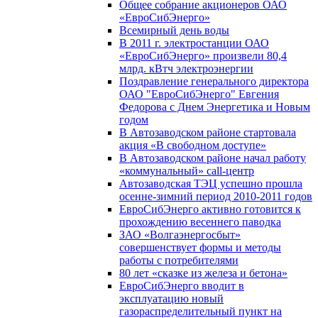
Общее собрание акционеров ОАО
«ЕвроСибЭнерго»
Всемирный день воды
В 2011 г. электростанции ОАО
«ЕвроСибЭнерго» произвели 80,4
млрд. кВтч электроэнергии
Поздравление генерального директора
ОАО "ЕвроСибЭнерго" Евгения
Федорова с Днем Энергетика и Новым
годом
В Автозаводском районе стартовала
акция «В свободном доступе»
В Автозаводском районе начал работу
«коммунальный» call-центр
Автозаводская ТЭЦ успешно прошла
осенне-зимний период 2010-2011 годов
ЕвроСибЭнерго активно готовится к
прохождению весеннего паводка
ЗАО «Волгаэнергосбыт»
совершенствует формы и методы
работы с потребителями
80 лет «сказке из железа и бетона»
ЕвроСибЭнерго вводит в
эксплуатацию новый
газораспределительный пункт на