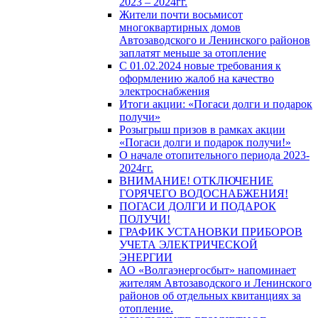
2023 – 2024гг.
Жители почти восьмисот
многоквартирных домов
Автозаводского и Ленинского районов
заплатят меньше за отопление
С 01.02.2024 новые требования к
оформлению жалоб на качество
электроснабжения
Итоги акции: «Погаси долги и подарок
получи»
Розыгрыш призов в рамках акции
«Погаси долги и подарок получи!»
О начале отопительного периода 2023-
2024гг.
ВНИМАНИЕ! ОТКЛЮЧЕНИЕ
ГОРЯЧЕГО ВОДОСНАБЖЕНИЯ!
ПОГАСИ ДОЛГИ И ПОДАРОК
ПОЛУЧИ!
ГРАФИК УСТАНОВКИ ПРИБОРОВ
УЧЕТА ЭЛЕКТРИЧЕСКОЙ
ЭНЕРГИИ
АО «Волгаэнергосбыт» напоминает
жителям Автозаводского и Ленинского
районов об отдельных квитанциях за
отопление.