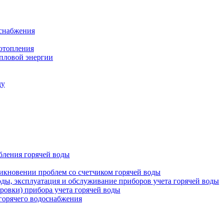
оснабжения
 отопления
епловой энергии
ду
бления горячей воды
икновении проблем со счетчиком горячей воды
оды, эксплуатация и обслуживание приборов учета горячей воды
ровки) прибора учета горячей воды
 горячего водоснабжения