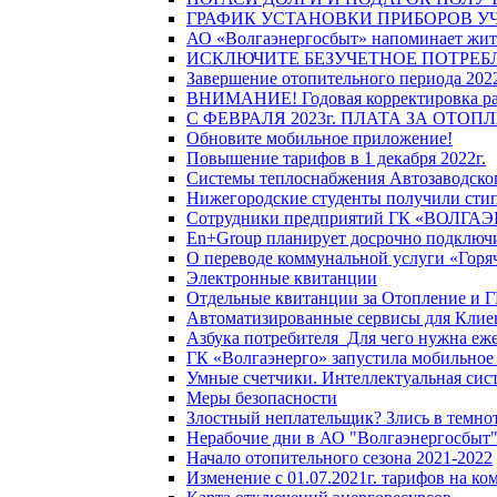
ГРАФИК УСТАНОВКИ ПРИБОРОВ У
АО «Волгаэнергосбыт» напоминает жите
ИСКЛЮЧИТЕ БЕЗУЧЕТНОЕ ПОТРЕБ
Завершение отопительного периода 2022
ВНИМАНИЕ! Годовая корректировка разм
С ФЕВРАЛЯ 2023г. ПЛАТА ЗА ОТО
Обновите мобильное приложение!
Повышение тарифов в 1 декабря 2022г.
Системы теплоснабжения Автозаводског
Нижегородские студенты получили стип
Сотрудники предприятий ГК «ВОЛГАЭНЕ
En+Group планирует досрочно подключи
О переводе коммунальной услуги «Горяч
Электронные квитанции
Отдельные квитанции за Отопление и Г
Автоматизированные сервисы для Клие
Азбука потребителя_Для чего нужна еже
ГК «Волгаэнерго» запустила мобильное
Умные счетчики. Интеллектуальная сист
Меры безопасности
Злостный неплательщик? Злись в темно
Нерабочие дни в АО "Волгаэнергосбыт
Начало отопительного сезона 2021-2022
Изменение с 01.07.2021г. тарифов на к