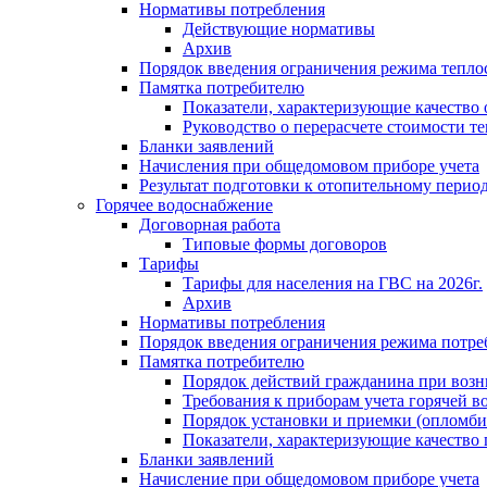
Нормативы потребления
Действующие нормативы
Архив
Порядок введения ограничения режима тепл
Памятка потребителю
Показатели, характеризующие качество
Руководство о перерасчете стоимости т
Бланки заявлений
Начисления при общедомовом приборе учета
Результат подготовки к отопительному перио
Горячее водоснабжение
Договорная работа
Типовые формы договоров
Тарифы
Тарифы для населения на ГВС на 2026г.
Архив
Нормативы потребления
Порядок введения ограничения режима потре
Памятка потребителю
Порядок действий гражданина при возн
Требования к приборам учета горячей в
Порядок установки и приемки (опломби
Показатели, характеризующие качество
Бланки заявлений
Начисление при общедомовом приборе учета