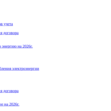
в учета
я договора
 энергию на 2026г.
бления электроэнергии
я договора
е на 2026г.