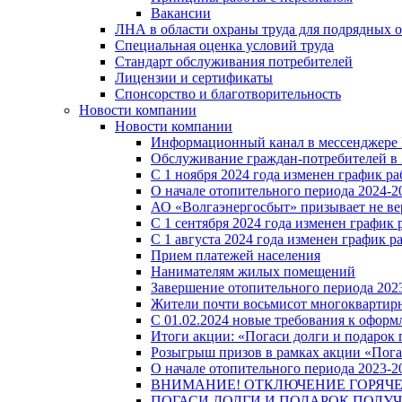
Вакансии
ЛНА в области охраны труда для подрядных 
Специальная оценка условий труда
Стандарт обслуживания потребителей
Лицензии и сертификаты
Спонсорство и благотворительность
Новости компании
Новости компании
Информационный канал в мессенджере
Обслуживание граждан-потребителей в 
С 1 ноября 2024 года изменен график 
О начале отопительного периода 2024-20
АО «Волгаэнергосбыт» призывает не ве
С 1 сентября 2024 года изменен графи
С 1 августа 2024 года изменен график 
Прием платежей населения
Нанимателям жилых помещений
Завершение отопительного периода 2023
Жители почти восьмисот многоквартирн
С 01.02.2024 новые требования к оформ
Итоги акции: «Погаси долги и подарок
Розыгрыш призов в рамках акции «Пога
О начале отопительного периода 2023-20
ВНИМАНИЕ! ОТКЛЮЧЕНИЕ ГОРЯЧ
ПОГАСИ ДОЛГИ И ПОДАРОК ПОЛУЧ