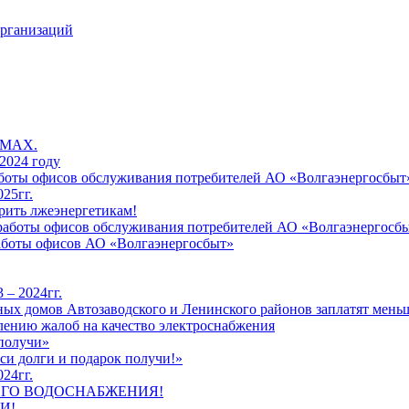
организаций
 MAX.
2024 году
работы офисов обслуживания потребителей АО «Волгаэнергосбыт
25гг.
рить лжеэнергетикам!
к работы офисов обслуживания потребителей АО «Волгаэнергосб
работы офисов АО «Волгаэнергосбыт»
 – 2024гг.
ых домов Автозаводского и Ленинского районов заплатят меньш
лению жалоб на качество электроснабжения
 получи»
си долги и подарок получи!»
24гг.
ЕГО ВОДОСНАБЖЕНИЯ!
И!