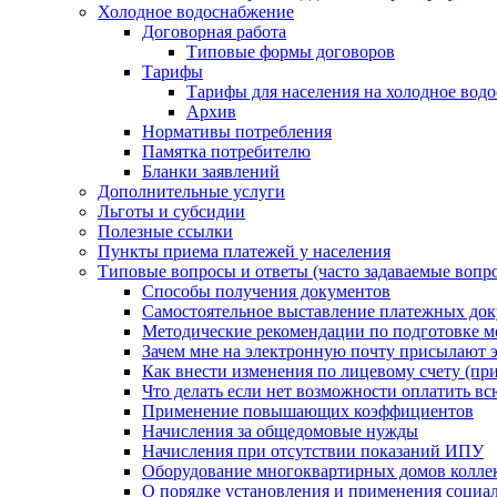
Холодное водоснабжение
Договорная работа
Типовые формы договоров
Тарифы
Тарифы для населения на холодное водо
Архив
Нормативы потребления
Памятка потребителю
Бланки заявлений
Дополнительные услуги
Льготы и субсидии
Полезные ссылки
Пункты приема платежей у населения
Типовые вопросы и ответы (часто задаваемые вопр
Способы получения документов
Самостоятельное выставление платежных док
Методические рекомендации по подготовке ме
Зачем мне на электронную почту присылают э
Как внести изменения по лицевому счету (п
Что делать если нет возможности оплатить вс
Применение повышающих коэффициентов
Начисления за общедомовые нужды
Начисления при отсутствии показаний ИПУ
Оборудование многоквартирных домов колле
О порядке установления и применения социа