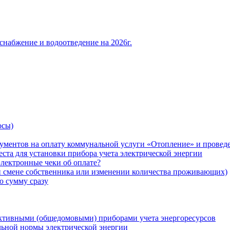
снабжение и водоотведение на 2026г.
осы)
ументов на оплату коммунальной услуги «Отопление» и проведе
ста для установки прибора учета электрической энергии
лектронные чеки об оплате?
ри смене собственника или изменении количества проживающих)
ю сумму сразу
ктивными (общедомовыми) приборами учета энергоресурсов
льной нормы электрической энергии