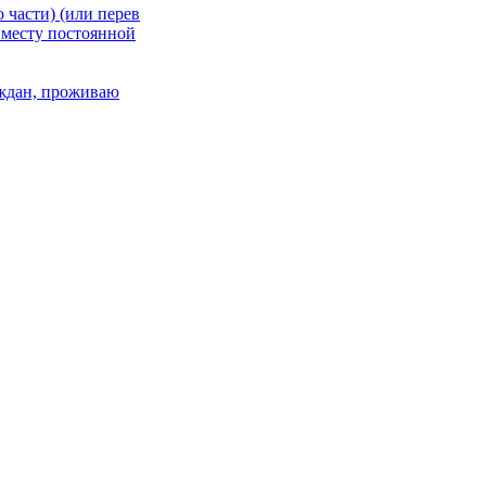
 части) (или перев
 месту постоянной
раждан, проживаю