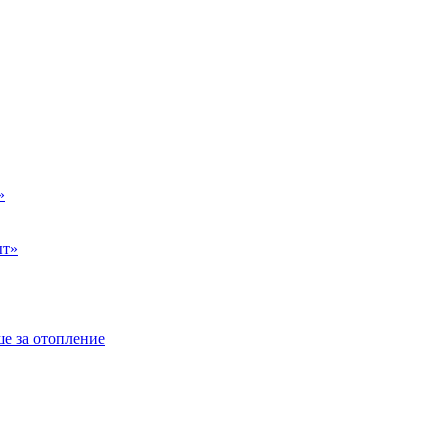
»
ыт»
е за отопление