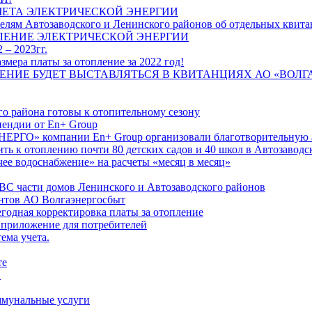
ЧЕТА ЭЛЕКТРИЧЕСКОЙ ЭНЕРГИИ
лям Автозаводского и Ленинского районов об отдельных квитан
ЛЕНИЕ ЭЛЕКТРИЧЕСКОЙ ЭНЕРГИИ
 – 2023гг.
ера платы за отопление за 2022 год!
ПЛЕНИЕ БУДЕТ ВЫСТАВЛЯТЬСЯ В КВИТАНЦИЯХ АО «ВОЛ
о района готовы к отопительному сезону
ендии от En+ Group
РГО» компании En+ Group организовали благотворительную а
ть к отоплению почти 80 детских садов и 40 школ в Автозавод
ее водоснабжение» на расчеты «месяц в месяц»
ВС части домов Ленинского и Автозаводского районов
нтов АО Волгаэнергосбыт
годная корректировка платы за отопление
 приложение для потребителей
ема учета.
те
"
оммунальные услуги