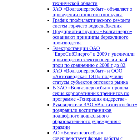
технической области
ЗАО «Волгаэнергосбыт» объявляет о
проведении открытого конкурса
График профилактического ремонта
систем горячего водоснабжения
Предприятия Группы «Волгаэнерго»
осваивают принципы бережливого
производства
Электростанции ОАО
"ЕвроСибЭнерго" в 2009 г увеличили
производство электроэнергии на 4
проц по сравнению с 2008 г до 82,
ЗАО «Волгаэнергосбыт» и ООО
«Автозаводская ТЭЦ» получили
статусы субъектов оптового рынка
В ЗАО «Волгаэнергосбыт» прошла
серия корпоративных тренингов по
программе «Генерация лидерства»
Руководители ЗАО «Волгаэнергосбыт»
поздравили воспитанников
подшефного дошкольного
образовательного учреждения с
праздни
АО «Волгаэнергосбыт»
совершенствует формы работы с