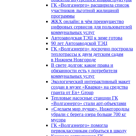
ГК «Волгаэнерго» расширила список
участников льготной жилищной
программы
ЖКХ онлайн: в чём преимущество
цифровых сервисов для пользователей
коммунальных услуг
Автозаводская ТЭЦ к зиме готова
90 лет Автозаводской ТЭЦ
ГК «Волгаэнерго» досрочно построила
теплотрассы к двум детским садам
в Нижнем Новгороде
В свете долгов: какие права и
обязанности есть у потребителя
коммунальных услуг
Экологический интерактивный макет
создан в музее «Кварки» на средства
гранта от En+ Group
Тепловые насосные станции ГК
«Волгаэнерго» стали арт-объектами
«Сделаем мир лучше». Нижегородцы
убрали с берега озера больше 700 кг
мусора
ГК «Волгаэнерго» помогла
первоклассникам собраться в школу