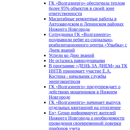
ГК «Волгаэнерго» обеспечила теплом
более 95% объектов в своей зоне
ответственности
Масштабные ремонтные работы в
Автозаводском и Ленинском районах
Нижнего Новгорода
Сотрудники ГК «Волгаэнерго»
поздравили ребят из социально-
реабилитационного центра «Улыбка» с
Днем знаний
Успели ко Дню знаний
Не остались равнодушными
В программе «ДЕНЬ ЗА ДНЕМ» на ТК
ННТВ принимает участие Е.А.
Костина - начальник службы
энергоконтроля
ГК «Волгаэнерго» предупреждает о
действиях мошенников в Нижнем
Новгороде
ГК «Волгаэнерго» начинает выпуск
отдельных квитанций на отопление
En+ Group информирует жителей
Нижнего Новгорода о необходимости
проведения своевременной поверки
приборов учета