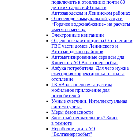
подключить к отоплению почти 80
детских садов и 40 школ в
Автозаводском и Ленинском районах
О переводе коммунальной услуги
«Горячее водоснабжение» на расчеты
«месяц в месяц»
Электронные квитанции
Отдельные квитанции за Отопление и
ГВС части домов Ленинского и
Автозаводского районов
Автоматизированные сервисы для
Клиентов АО Волгаэнергосбыт
Азбука потребителя_Для чего нужна
ежегодная корректировка платы за
отопление
ГК «Волгаэнерго» запустила
мобильное приложение для
потребителей
Умные счетчики. Интеллектуальная
система учета.
Меры безопасности
Злостный неплательщик? Злись
в темноте
Нерабочие дни в АО
"Волгаэнергосбыт"