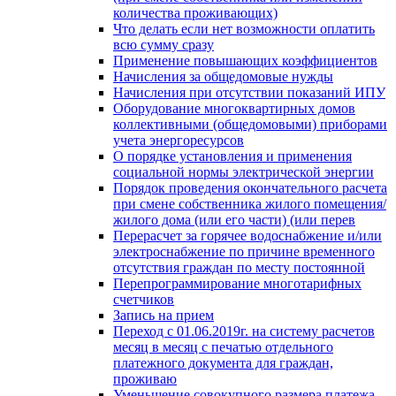
количества проживающих)
Что делать если нет возможности оплатить
всю сумму сразу
Применение повышающих коэффициентов
Начисления за общедомовые нужды
Начисления при отсутствии показаний ИПУ
Оборудование многоквартирных домов
коллективными (общедомовыми) приборами
учета энергоресурсов
О порядке установления и применения
социальной нормы электрической энергии
Порядок проведения окончательного расчета
при смене собственника жилого помещения/
жилого дома (или его части) (или перев
Перерасчет за горячее водоснабжение и/или
электроснабжение по причине временного
отсутствия граждан по месту постоянной
Перепрограммирование многотарифных
счетчиков
Запись на прием
Переход с 01.06.2019г. на систему расчетов
месяц в месяц с печатью отдельного
платежного документа для граждан,
проживаю
Уменьшение совокупного размера платежа