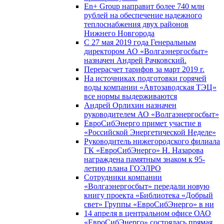
En+ Group направит более 740 млн
рублей на обеспечение надежного
теплоснабжения двух районов
Нижнего Новгорода
С 27 мая 2019 года Генеральным
директором АО «Волгаэнергосбыт»
назначен Андрей Рачковский.
Перерасчет тарифов за март 2019 г.
На источниках подготовки горячей
воды компании «Автозаводская ТЭЦ»
все нормы выдерживаются
Андрей Орлихин назначен
руководителем АО «Волгаэнергосбыт»
ЕвроСибЭнерго примет участие в
«Российской Энергетической Неделе»
Руководитель нижегородского филиала
ГК «ЕвроСибЭнерго» Н. Назарова
награждена памятным знаком к 95-
летию плана ГОЭЛРО
Сотрудники компании
«Волгаэнергосбыт» передали новую
книгу проекта «Библиотека «Добрый
свет» Группы «ЕвроСибЭнерго» в ни
14 апреля в центральном офисе ОАО
«ЕвроСибЭнерго» состоялась прямая