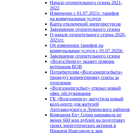
Начало отопительного сезона 2021-
2022
Изменение с 01.07.2021г. тарифов
на коммунальные услуги
Карта отключений энергоресурсов
Завершение отопительного сезона
О начале отопительного сезона 2020-
2021гг.
Об изменении тарифов на
коммунальные услуги с 01.07.2020г.
Завершение отопительного сезона
«ВолгаЭнерго» окажет помощь
ветеранам ВОВ
Потребителям «Волгаэнергосбыта»
проведут корректировку платы за
отопление
«Волгаэнергосбыт» открыл новый
офис обслуживания
ГК «Волгаэнерго» запустила новый
колл-центр для жителей
Автозаводского и Ленинского районов
Компания En+ Group направила не
менее 660 млн рублей на подготовку
своих энергетических активов в
Нижнем Новгороде к зим