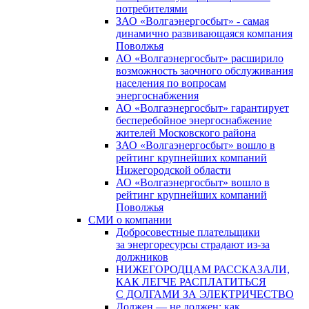
потребителями
ЗАО «Волгаэнергосбыт» - самая
динамично развивающаяся компания
Поволжья
АО «Волгаэнергосбыт» расширило
возможность заочного обслуживания
населения по вопросам
энергоснабжения
АО «Волгаэнергосбыт» гарантирует
бесперебойное энергоснабжение
жителей Московского района
ЗАО «Волгаэнергосбыт» вошло в
рейтинг крупнейших компаний
Нижегородской области
АО «Волгаэнергосбыт» вошло в
рейтинг крупнейших компаний
Поволжья
СМИ о компании
Добросовестные плательщики
за энергоресурсы страдают из-за
должников
НИЖЕГОРОДЦАМ РАССКАЗАЛИ,
КАК ЛЕГЧЕ РАСПЛАТИТЬСЯ
С ДОЛГАМИ ЗА ЭЛЕКТРИЧЕСТВО
Должен — не должен: как