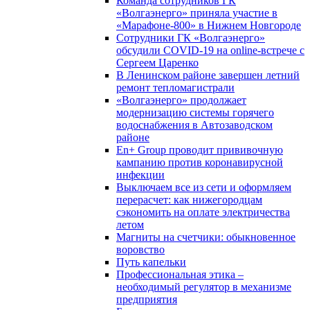
Команда сотрудников ГК
«Волгаэнерго» приняла участие в
«Марафоне-800» в Нижнем Новгороде
Сотрудники ГК «Волгаэнерго»
обсудили COVID-19 на online-встрече с
Сергеем Царенко
В Ленинском районе завершен летний
ремонт тепломагистрали
«Волгаэнерго» продолжает
модернизацию системы горячего
водоснабжения в Автозаводском
районе
En+ Group проводит прививочную
кампанию против коронавирусной
инфекции
Выключаем все из сети и оформляем
перерасчет: как нижегородцам
сэкономить на оплате электричества
летом
Магниты на счетчики: обыкновенное
воровство
Путь капельки
Профессиональная этика –
необходимый регулятор в механизме
предприятия