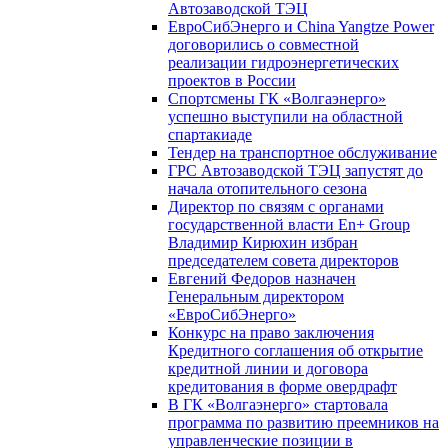
Автозаводской ТЭЦ
ЕвроСибЭнерго и China Yangtze Power
договорились о совместной
реализации гидроэнергетических
проектов в России
Спортсмены ГК «Волгаэнерго»
успешно выступили на областной
спартакиаде
Тендер на транспортное обслуживание
ГРС Автозаводской ТЭЦ запустят до
начала отопительного сезона
Директор по связям с органами
государственной власти En+ Group
Владимир Кирюхин избран
председателем совета директоров
Евгений Федоров назначен
Генеральным директором
«ЕвроСибЭнерго»
Конкурс на право заключения
Кредитного соглашения об открытие
кредитной линии и договора
кредитования в форме овердрафт
В ГК «Волгаэнерго» стартовала
программа по развитию преемников на
управленческие позиции в