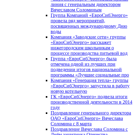
линия с генеральным директором
Вячеславом Соломиным
Группа Компаний «ЕвроСибЭнерго»
провела ряд мероприятий,
посвященных международному Дню
воды
Компания «Заводские сети» группы
«ЕвроСибЭнерго» расскажет
нижегородским школьникам о
процессе производства питьевой вод
Группа «ЕвроСибЭнерго» была
отмечена одной из лучших при
подведении итогов национальной
программы «Лучшие социальные про
Компания «Генерация тепла» группы
«ЕвроСибЭнерго» запустила в работу
новую котельную
ГК «ЕвроСибЭнерго» подвела итоги
производственной деятельности в 2014
году
Поздравление генерального директора
ОАО «ЕвроСибЭнерго» Вячеслава
Соломина с 8 марта
Поздравление Вячеслава Соломина с
Днём защитника Отечества