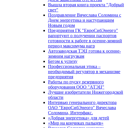
Вышла вторая книга проекта "Добрый
свет"
Поздравление Вячеслава Соломина с
Днем энергетика и наступающим
Новым годом
Предприятия ГК "ЕвроСибЭнерго"
рапортуют о получении паспортов
готовности к работе в осенне-зимний
период максимума нагр
Автозаводская ТЭЦ готова к осенне-
зимним нагрузкам
Бегом к успеху
Профессиональная этика –
необходимый регулятор в механизме
предприятия
Работы по пуску резервного
оборудования ООО "АТЭЦ"
Лучшие изобретатели Нижегородской
области
Интервью генерального директора
ОАО "ЕвроСибЭнеого" Вячеслава
Соломина, Интерфакс.
«Добрая энергетика» для детей
«Мир на кончиках пальцев»