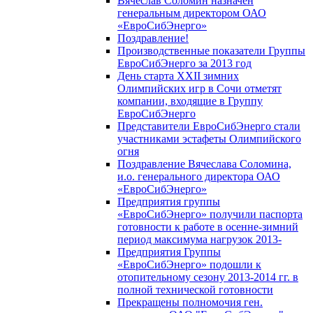
Вячеслав Соломин назначен
генеральным директором ОАО
«ЕвроСибЭнерго»
Поздравление!
Производственные показатели Группы
ЕвроСибЭнерго за 2013 год
День старта XXII зимних
Олимпийских игр в Сочи отметят
компании, входящие в Группу
ЕвроСибЭнерго
Представители ЕвроСибЭнерго стали
участниками эстафеты Олимпийского
огня
Поздравление Вячеслава Соломина,
и.о. генерального директора ОАО
«ЕвроСибЭнерго»
Предприятия группы
«ЕвроСибЭнерго» получили паспорта
готовности к работе в осенне-зимний
период максимума нагрузок 2013-
Предприятия Группы
«ЕвроСибЭнерго» подошли к
отопительному сезону 2013-2014 гг. в
полной технической готовности
Прекращены полномочия ген.