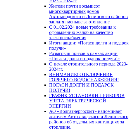
2023 – 2024гг.
Жители почти восьмисот
многоквартирных домов
Автозаводского и Ленинского районов
заплатят меньше за отопление
С 01.02.2024 новые требования к
оформлению жалоб на качество
электроснабжения
Итоги акции: «Погаси долги и подарок
получи»
Розыгрыш призов в рамках акции
«Погаси долги и подарок получи!»
О начале отопительного периода 2023-
2024гг.
ВНИМАНИЕ! ОТКЛЮЧЕНИЕ
ГОРЯЧЕГО ВОДОСНАБЖЕНИЯ!
ПОГАСИ ДОЛГИ И ПОДАРОК
ПОЛУЧИ!
ГРАФИК УСТАНОВКИ ПРИБОРОВ
УЧЕТА ЭЛЕКТРИЧЕСКОЙ
ЭНЕРГИИ
АО «Волгаэнергосбыт» напоминает
жителям Автозаводского и Ленинского
районов об отдельных квитанциях за
отопление.