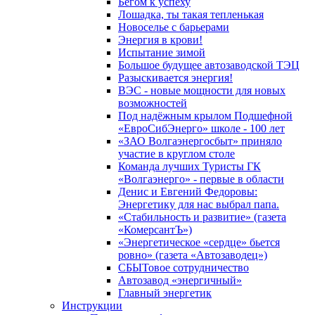
Бегом к успеху
Лошадка, ты такая тепленькая
Новоселье с барьерами
Энергия в крови!
Испытание зимой
Большое будущее автозаводской ТЭЦ
Разыскивается энергия!
ВЭС - новые мощности для новых
возможностей
Под надёжным крылом Подшефной
«ЕвроСибЭнерго» школе - 100 лет
«ЗАО Волгаэнергосбыт» приняло
участие в круглом столе
Команда лучших Туристы ГК
«Волгаэнерго» - первые в области
Денис и Евгений Федоровы:
Энергетику для нас выбрал папа.
«Стабильность и развитие» (газета
«КомерсантЪ»)
«Энергетическое «сердце» бьется
ровно» (газета «Автозаводец»)
СБЫТовое сотрудничество
Автозавод «энергичный»
Главный энергетик
Инструкции