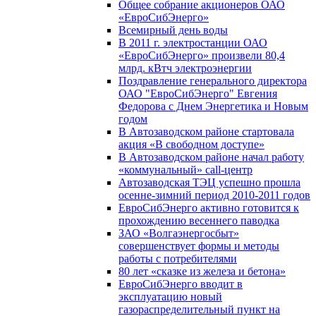
Общее собрание акционеров ОАО
«ЕвроСибЭнерго»
Всемирный день воды
В 2011 г. электростанции ОАО
«ЕвроСибЭнерго» произвели 80,4
млрд. кВтч электроэнергии
Поздравление генерального директора
ОАО "ЕвроСибЭнерго" Евгения
Федорова с Днем Энергетика и Новым
годом
В Автозаводском районе стартовала
акция «В свободном доступе»
В Автозаводском районе начал работу
«коммунальный» call-центр
Автозаводская ТЭЦ успешно прошла
осенне-зимний период 2010-2011 годов
ЕвроСибЭнерго активно готовится к
прохождению весеннего паводка
ЗАО «Волгаэнергосбыт»
совершенствует формы и методы
работы с потребителями
80 лет «сказке из железа и бетона»
ЕвроСибЭнерго вводит в
эксплуатацию новый
газораспределительный пункт на