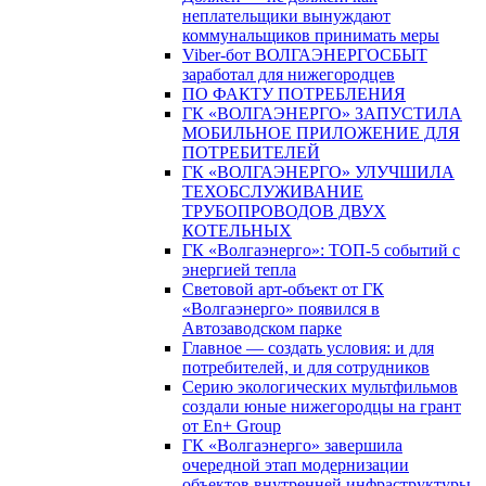
неплательщики вынуждают
коммунальщиков принимать меры
Viber-бот ВОЛГАЭНЕРГОСБЫТ
заработал для нижегородцев
ПО ФАКТУ ПОТРЕБЛЕНИЯ
ГК «ВОЛГАЭНЕРГО» ЗАПУСТИЛА
МОБИЛЬНОЕ ПРИЛОЖЕНИЕ ДЛЯ
ПОТРЕБИТЕЛЕЙ
ГК «ВОЛГАЭНЕРГО» УЛУЧШИЛА
ТЕХОБСЛУЖИВАНИЕ
ТРУБОПРОВОДОВ ДВУХ
КОТЕЛЬНЫХ
ГК «Волгаэнерго»: ТОП-5 событий с
энергией тепла
Световой арт-объект от ГК
«Волгаэнерго» появился в
Автозаводском парке
Главное — создать условия: и для
потребителей, и для сотрудников
Серию экологических мультфильмов
создали юные нижегородцы на грант
от En+ Group
ГК «Волгаэнерго» завершила
очередной этап модернизации
объектов внутренней инфраструктуры