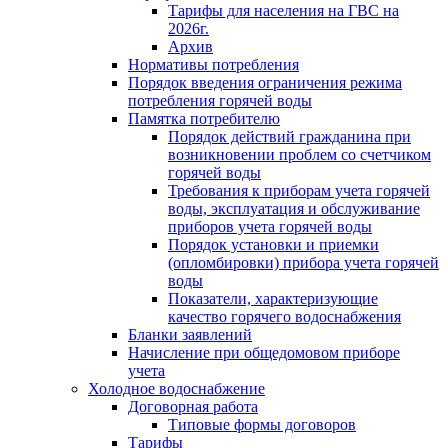
Тарифы для населения на ГВС на
2026г.
Архив
Нормативы потребления
Порядок введения ограничения режима
потребления горячей воды
Памятка потребителю
Порядок действий гражданина при
возникновении проблем со счетчиком
горячей воды
Требования к приборам учета горячей
воды, эксплуатация и обслуживание
приборов учета горячей воды
Порядок установки и приемки
(опломбировки) прибора учета горячей
воды
Показатели, характеризующие
качество горячего водоснабжения
Бланки заявлений
Начисление при общедомовом приборе
учета
Холодное водоснабжение
Договорная работа
Типовые формы договоров
Тарифы