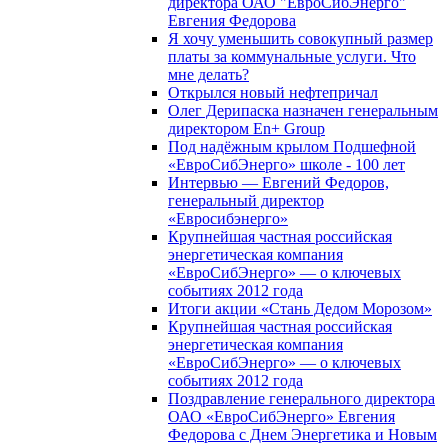
директора ОАО "ЕвроСибЭнерго"
Евгения Федорова
Я хочу уменьшить совокупный размер
платы за коммунальные услуги. Что
мне делать?
Открылся новый нефтепричал
Олег Дерипаска назначен генеральным
директором En+ Group
Под надёжным крылом Подшефной
«ЕвроСибЭнерго» школе - 100 лет
Интервью — Евгений Федоров,
генеральный директор
«Евросибэнерго»
Крупнейшая частная российская
энергетическая компания
«ЕвроСибЭнерго» — о ключевых
событиях 2012 года
Итоги акции «Стань Дедом Морозом»
Крупнейшая частная российская
энергетическая компания
«ЕвроСибЭнерго» — о ключевых
событиях 2012 года
Поздравление генерального директора
ОАО «ЕвроСибЭнерго» Евгения
Федорова с Днем Энергетика и Новым