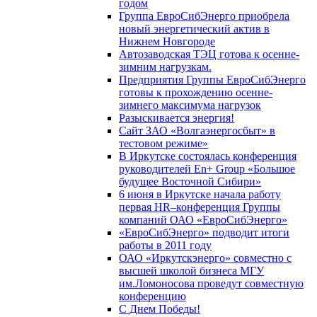
годом
Группа ЕвроСибЭнерго приобрела
новый энергетический актив в
Нижнем Новгороде
Автозаводская ТЭЦ готова к осенне-
зимним нагрузкам.
Предприятия Группы ЕвроСибЭнерго
готовы к прохождению осенне-
зимнего максимума нагрузок
Разыскивается энергия!
Сайт ЗАО «Волгаэнергосбыт» в
тестовом режиме»
В Иркутске состоялась конференция
руководителей En+ Group «Большое
будущее Восточной Сибири»
6 июня в Иркутске начала работу
первая HR–конференция Группы
компаний ОАО «ЕвроСибЭнерго»
«ЕвроСибЭнерго» подводит итоги
работы в 2011 году
ОАО «Иркутскэнерго» совместно с
высшей школой бизнеса МГУ
им.Ломоносова проведут совместную
конференцию
С Днем Победы!