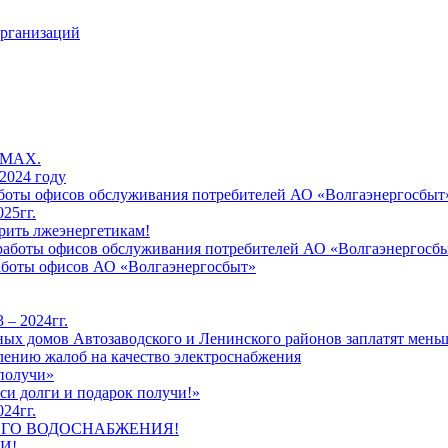
организаций
 MAX.
2024 году
работы офисов обслуживания потребителей АО «Волгаэнергосбыт
25гг.
рить лжеэнергетикам!
к работы офисов обслуживания потребителей АО «Волгаэнергосб
работы офисов АО «Волгаэнергосбыт»
 – 2024гг.
ых домов Автозаводского и Ленинского районов заплатят меньш
лению жалоб на качество электроснабжения
 получи»
си долги и подарок получи!»
24гг.
ЕГО ВОДОСНАБЖЕНИЯ!
И!