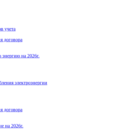
в учета
я договора
 энергию на 2026г.
бления электроэнергии
я договора
е на 2026г.