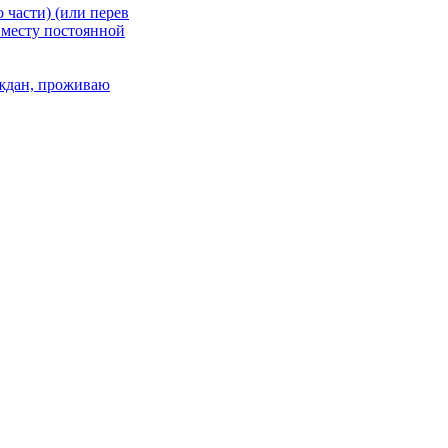
 части) (или перев
 месту постоянной
раждан, проживаю