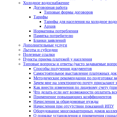
Холодное водоснабжение
Договорная работа
Типовые формы договоров
Тарифы
Тарифы для населения на холодное водо
Архив
Нормативы потребления
Памятка потребителю
Бланки заявлений
Дополнительные услуги
Льготы и субсидии
Полезные ссылки
Пункты приема платежей у населения
Типовые вопросы и ответы (часто задаваемые вопр
Способы получения документов
Самостоятельное выставление платежных док
Методические рекомендации по подготовке ме
Зачем мне на электронную почту присылают э
Как внести изменения по лицевому счету (п
Что делать если нет возможности оплатить вс
Применение повышающих коэффициентов
Начисления за общедомовые нужды
Начисления при отсутствии показаний ИПУ
Оборудование многоквартирных домов колле
О порядке установления и применения социа