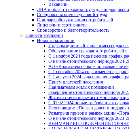
Вакансии
ЛНА в области охраны труда для подрядных 
Специальная оценка условий труда
Стандарт обслуживания потребителей
Лицензии и сертификаты
Спонсорство и благотворительность
Новости компании
Новости компании
Информационный канал в мессенджере
Обслуживание граждан-потребителей в 
С 1 ноября 2024 года изменен график 
О начале отопительного периода 2024-20
АО «Волгаэнергосбыт» призывает не ве
С 1 сентября 2024 года изменен графи
С 1 августа 2024 года изменен график 
Прием платежей населения
Нанимателям жилых помещений
Завершение отопительного периода 2023
Жители почти восьмисот многоквартирн
С 01.02.2024 новые требования к оформ
Итоги акции: «Погаси долги и подарок
Розыгрыш призов в рамках акции «Пога
О начале отопительного периода 2023-20
ВНИМАНИЕ! ОТКЛЮЧЕНИЕ ГОРЯЧ
ПОГАСИ ДОЛГИ И ПОДАРОК ПОЛУЧ