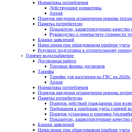
Нормативы потребления
Действующие нормативы
Архив
Порядок введения ограничения режима тепл
Памятка потребителю
Показатели, характеризующие качество
Руководство о перерасчете стоимости т
Бланки заявлений
Начисления при общедомовом приборе учета
Результат подготовки к отопительному перио
Горячее водоснабжение
Договорная работа
Типовые формы договоров
Тарифы
Тарифы для населения на ГВС на 2026г.
Архив
Нормативы потребления
Порядок введения ограничения режима потре
Памятка потребителю
Порядок действий гражданина при возн
Требования к приборам учета горячей в
Порядок установки и приемки (опломби
Показатели, характеризующие качество
Бланки заявлений
Начисление при общедомовом приборе учета