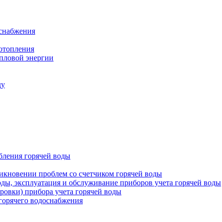
оснабжения
 отопления
епловой энергии
ду
бления горячей воды
икновении проблем со счетчиком горячей воды
оды, эксплуатация и обслуживание приборов учета горячей воды
ровки) прибора учета горячей воды
 горячего водоснабжения