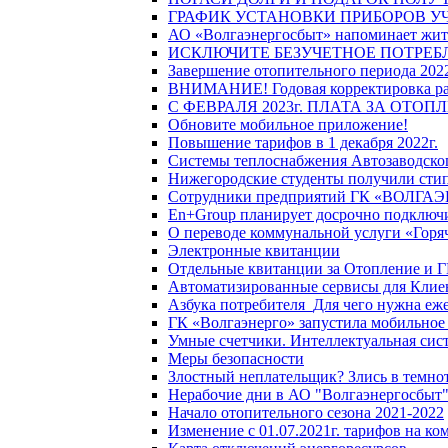
ГРАФИК УСТАНОВКИ ПРИБОРОВ У
АО «Волгаэнергосбыт» напоминает жите
ИСКЛЮЧИТЕ БЕЗУЧЕТНОЕ ПОТРЕБ
Завершение отопительного периода 2022
ВНИМАНИЕ! Годовая корректировка разм
С ФЕВРАЛЯ 2023г. ПЛАТА ЗА ОТО
Обновите мобильное приложение!
Повышение тарифов в 1 декабря 2022г.
Системы теплоснабжения Автозаводског
Нижегородские студенты получили стип
Сотрудники предприятий ГК «ВОЛГАЭНЕ
En+Group планирует досрочно подключи
О переводе коммунальной услуги «Горяч
Электронные квитанции
Отдельные квитанции за Отопление и Г
Автоматизированные сервисы для Клие
Азбука потребителя_Для чего нужна еже
ГК «Волгаэнерго» запустила мобильное
Умные счетчики. Интеллектуальная сист
Меры безопасности
Злостный неплательщик? Злись в темно
Нерабочие дни в АО "Волгаэнергосбыт
Начало отопительного сезона 2021-2022
Изменение с 01.07.2021г. тарифов на к