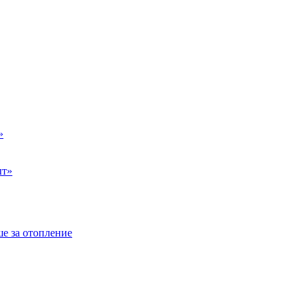
»
ыт»
е за отопление