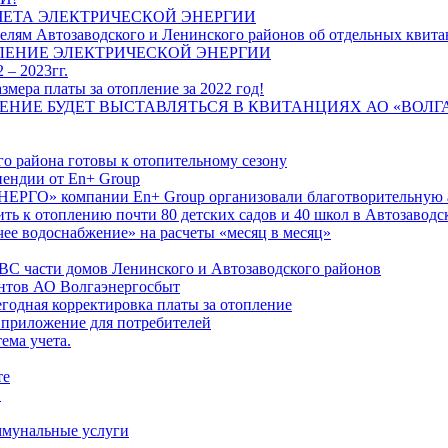
ЧЕТА ЭЛЕКТРИЧЕСКОЙ ЭНЕРГИИ
лям Автозаводского и Ленинского районов об отдельных квитан
ЛЕНИЕ ЭЛЕКТРИЧЕСКОЙ ЭНЕРГИИ
 – 2023гг.
ера платы за отопление за 2022 год!
ПЛЕНИЕ БУДЕТ ВЫСТАВЛЯТЬСЯ В КВИТАНЦИЯХ АО «ВОЛ
о района готовы к отопительному сезону
ендии от En+ Group
РГО» компании En+ Group организовали благотворительную а
ть к отоплению почти 80 детских садов и 40 школ в Автозавод
ее водоснабжение» на расчеты «месяц в месяц»
ВС части домов Ленинского и Автозаводского районов
нтов АО Волгаэнергосбыт
годная корректировка платы за отопление
 приложение для потребителей
ема учета.
те
"
оммунальные услуги