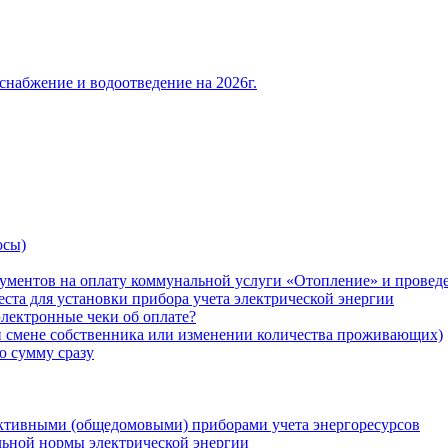
снабжение и водоотведение на 2026г.
осы)
ументов на оплату коммунальной услуги «Отопление» и проведе
ста для установки прибора учета электрической энергии
лектронные чеки об оплате?
ри смене собственника или изменении количества проживающих)
ю сумму сразу
ктивными (общедомовыми) приборами учета энергоресурсов
льной нормы электрической энергии