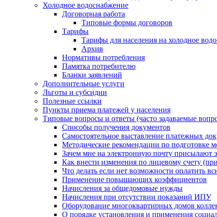
Холодное водоснабжение
Договорная работа
Типовые формы договоров
Тарифы
Тарифы для населения на холодное водо
Архив
Нормативы потребления
Памятка потребителю
Бланки заявлений
Дополнительные услуги
Льготы и субсидии
Полезные ссылки
Пункты приема платежей у населения
Типовые вопросы и ответы (часто задаваемые вопр
Способы получения документов
Самостоятельное выставление платежных док
Методические рекомендации по подготовке ме
Зачем мне на электронную почту присылают э
Как внести изменения по лицевому счету (п
Что делать если нет возможности оплатить вс
Применение повышающих коэффициентов
Начисления за общедомовые нужды
Начисления при отсутствии показаний ИПУ
Оборудование многоквартирных домов колле
О порядке установления и применения социа