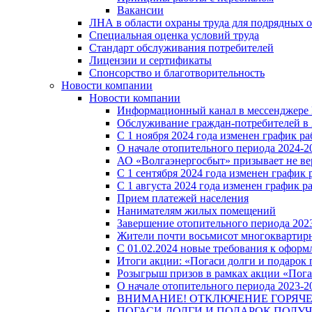
Вакансии
ЛНА в области охраны труда для подрядных 
Специальная оценка условий труда
Стандарт обслуживания потребителей
Лицензии и сертификаты
Спонсорство и благотворительность
Новости компании
Новости компании
Информационный канал в мессенджере
Обслуживание граждан-потребителей в 
С 1 ноября 2024 года изменен график 
О начале отопительного периода 2024-20
АО «Волгаэнергосбыт» призывает не ве
С 1 сентября 2024 года изменен графи
С 1 августа 2024 года изменен график 
Прием платежей населения
Нанимателям жилых помещений
Завершение отопительного периода 2023
Жители почти восьмисот многоквартирн
С 01.02.2024 новые требования к оформ
Итоги акции: «Погаси долги и подарок
Розыгрыш призов в рамках акции «Пога
О начале отопительного периода 2023-20
ВНИМАНИЕ! ОТКЛЮЧЕНИЕ ГОРЯЧ
ПОГАСИ ДОЛГИ И ПОДАРОК ПОЛУЧ