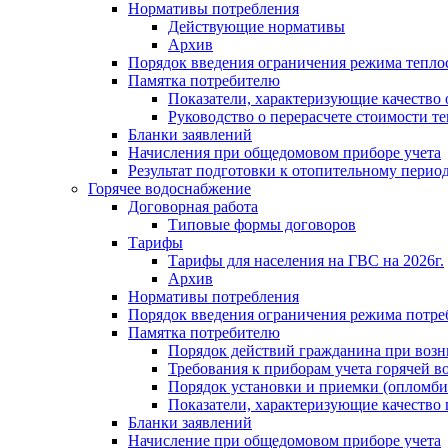
Нормативы потребления
Действующие нормативы
Архив
Порядок введения ограничения режима тепл
Памятка потребителю
Показатели, характеризующие качество
Руководство о перерасчете стоимости т
Бланки заявлений
Начисления при общедомовом приборе учета
Результат подготовки к отопительному перио
Горячее водоснабжение
Договорная работа
Типовые формы договоров
Тарифы
Тарифы для населения на ГВС на 2026г.
Архив
Нормативы потребления
Порядок введения ограничения режима потре
Памятка потребителю
Порядок действий гражданина при возн
Требования к приборам учета горячей в
Порядок установки и приемки (опломби
Показатели, характеризующие качество
Бланки заявлений
Начисление при общедомовом приборе учета