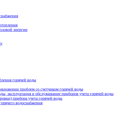
оснабжения
 отопления
епловой энергии
ду
бления горячей воды
икновении проблем со счетчиком горячей воды
оды, эксплуатация и обслуживание приборов учета горячей воды
ровки) прибора учета горячей воды
 горячего водоснабжения