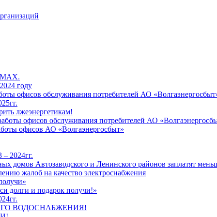
организаций
 MAX.
2024 году
работы офисов обслуживания потребителей АО «Волгаэнергосбыт
25гг.
рить лжеэнергетикам!
к работы офисов обслуживания потребителей АО «Волгаэнергосб
работы офисов АО «Волгаэнергосбыт»
 – 2024гг.
ых домов Автозаводского и Ленинского районов заплатят меньш
лению жалоб на качество электроснабжения
 получи»
си долги и подарок получи!»
24гг.
ЕГО ВОДОСНАБЖЕНИЯ!
И!