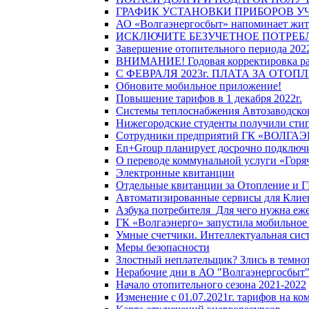
ГРАФИК УСТАНОВКИ ПРИБОРОВ У
АО «Волгаэнергосбыт» напоминает жите
ИСКЛЮЧИТЕ БЕЗУЧЕТНОЕ ПОТРЕБ
Завершение отопительного периода 2022
ВНИМАНИЕ! Годовая корректировка разм
С ФЕВРАЛЯ 2023г. ПЛАТА ЗА ОТО
Обновите мобильное приложение!
Повышение тарифов в 1 декабря 2022г.
Системы теплоснабжения Автозаводског
Нижегородские студенты получили стип
Сотрудники предприятий ГК «ВОЛГАЭНЕ
En+Group планирует досрочно подключи
О переводе коммунальной услуги «Горяч
Электронные квитанции
Отдельные квитанции за Отопление и Г
Автоматизированные сервисы для Клие
Азбука потребителя_Для чего нужна еже
ГК «Волгаэнерго» запустила мобильное
Умные счетчики. Интеллектуальная сист
Меры безопасности
Злостный неплательщик? Злись в темно
Нерабочие дни в АО "Волгаэнергосбыт
Начало отопительного сезона 2021-2022
Изменение с 01.07.2021г. тарифов на к