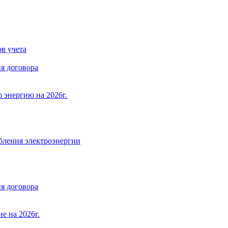
в учета
я договора
 энергию на 2026г.
бления электроэнергии
я договора
е на 2026г.