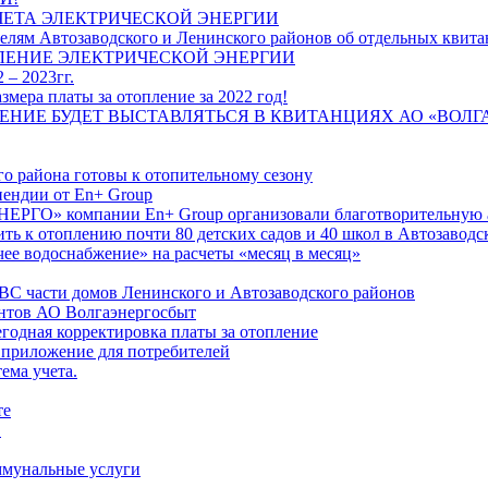
ЧЕТА ЭЛЕКТРИЧЕСКОЙ ЭНЕРГИИ
лям Автозаводского и Ленинского районов об отдельных квитан
ЛЕНИЕ ЭЛЕКТРИЧЕСКОЙ ЭНЕРГИИ
 – 2023гг.
ера платы за отопление за 2022 год!
ПЛЕНИЕ БУДЕТ ВЫСТАВЛЯТЬСЯ В КВИТАНЦИЯХ АО «ВОЛ
о района готовы к отопительному сезону
ендии от En+ Group
РГО» компании En+ Group организовали благотворительную а
ть к отоплению почти 80 детских садов и 40 школ в Автозавод
ее водоснабжение» на расчеты «месяц в месяц»
ВС части домов Ленинского и Автозаводского районов
нтов АО Волгаэнергосбыт
годная корректировка платы за отопление
 приложение для потребителей
ема учета.
те
"
оммунальные услуги