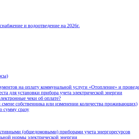
снабжение и водоотведение на 2026г.
осы)
ументов на оплату коммунальной услуги «Отопление» и проведе
ста для установки прибора учета электрической энергии
лектронные чеки об оплате?
ри смене собственника или изменении количества проживающих)
ю сумму сразу
ктивными (общедомовыми) приборами учета энергоресурсов
льной нормы электрической энергии