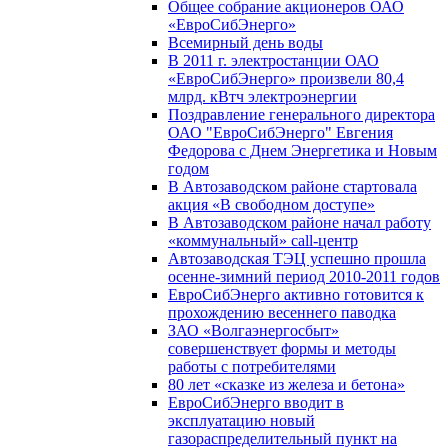
Общее собрание акционеров ОАО
«ЕвроСибЭнерго»
Всемирный день воды
В 2011 г. электростанции ОАО
«ЕвроСибЭнерго» произвели 80,4
млрд. кВтч электроэнергии
Поздравление генерального директора
ОАО "ЕвроСибЭнерго" Евгения
Федорова с Днем Энергетика и Новым
годом
В Автозаводском районе стартовала
акция «В свободном доступе»
В Автозаводском районе начал работу
«коммунальный» call-центр
Автозаводская ТЭЦ успешно прошла
осенне-зимний период 2010-2011 годов
ЕвроСибЭнерго активно готовится к
прохождению весеннего паводка
ЗАО «Волгаэнергосбыт»
совершенствует формы и методы
работы с потребителями
80 лет «сказке из железа и бетона»
ЕвроСибЭнерго вводит в
эксплуатацию новый
газораспределительный пункт на