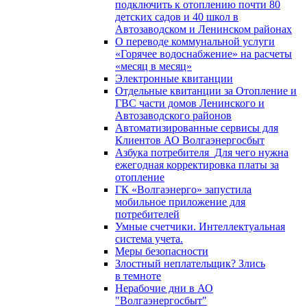
подключить к отоплению почти 80
детских садов и 40 школ в
Автозаводском и Ленинском районах
О переводе коммунальной услуги
«Горячее водоснабжение» на расчеты
«месяц в месяц»
Электронные квитанции
Отдельные квитанции за Отопление и
ГВС части домов Ленинского и
Автозаводского районов
Автоматизированные сервисы для
Клиентов АО Волгаэнергосбыт
Азбука потребителя_Для чего нужна
ежегодная корректировка платы за
отопление
ГК «Волгаэнерго» запустила
мобильное приложение для
потребителей
Умные счетчики. Интеллектуальная
система учета.
Меры безопасности
Злостный неплательщик? Злись
в темноте
Нерабочие дни в АО
"Волгаэнергосбыт"