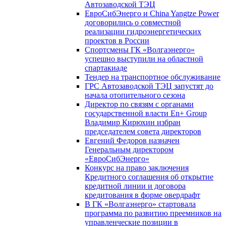
Автозаводской ТЭЦ
ЕвроСибЭнерго и China Yangtze Power
договорились о совместной
реализации гидроэнергетических
проектов в России
Спортсмены ГК «Волгаэнерго»
успешно выступили на областной
спартакиаде
Тендер на транспортное обслуживание
ГРС Автозаводской ТЭЦ запустят до
начала отопительного сезона
Директор по связям с органами
государственной власти En+ Group
Владимир Кирюхин избран
председателем совета директоров
Евгений Федоров назначен
Генеральным директором
«ЕвроСибЭнерго»
Конкурс на право заключения
Кредитного соглашения об открытие
кредитной линии и договора
кредитования в форме овердрафт
В ГК «Волгаэнерго» стартовала
программа по развитию преемников на
управленческие позиции в