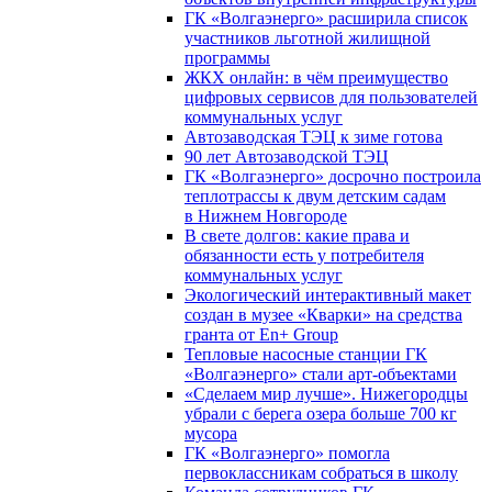
ГК «Волгаэнерго» расширила список
участников льготной жилищной
программы
ЖКХ онлайн: в чём преимущество
цифровых сервисов для пользователей
коммунальных услуг
Автозаводская ТЭЦ к зиме готова
90 лет Автозаводской ТЭЦ
ГК «Волгаэнерго» досрочно построила
теплотрассы к двум детским садам
в Нижнем Новгороде
В свете долгов: какие права и
обязанности есть у потребителя
коммунальных услуг
Экологический интерактивный макет
создан в музее «Кварки» на средства
гранта от En+ Group
Тепловые насосные станции ГК
«Волгаэнерго» стали арт-объектами
«Сделаем мир лучше». Нижегородцы
убрали с берега озера больше 700 кг
мусора
ГК «Волгаэнерго» помогла
первоклассникам собраться в школу