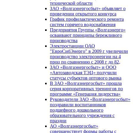
технической области
ЗАО «Волгаэнергосбыт» объявляет о
проведении открытого конкурса
График профилактического ремонта
систем горячего водоснабжения
Предприятия Группы «Волгаэнерго»
осваивают принципы бережливого
производства
Электростанции ОАО
"ЕвроСибЭнерго" в 2009 г увеличили
производство электроэнергии на 4
проц по сравнению с 2008 г до 82,
ЗАО «Волгаэнергосбыт» и ООО
«Автозаводская ТЭЦ» получили
статусы субъектов оптового рынка
В ЗАО «Волгаэнергосбыт» прошла
серия корпоративных тренингов по
программе «Генерация лидерства»
Руководители ЗАО «Волгаэнергосбыт»
поздравили воспитанников
подшефного дошкольного
образовательного учреждения с
праздни
АО «Волгаэнергосбыт»
совершенствует формы работы с