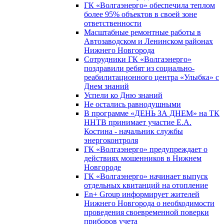
ГК «Волгаэнерго» обеспечила теплом
более 95% объектов в своей зоне
ответственности
Масштабные ремонтные работы в
Автозаводском и Ленинском районах
Нижнего Новгорода
Сотрудники ГК «Волгаэнерго»
поздравили ребят из социально-
реабилитационного центра «Улыбка» с
Днем знаний
Успели ко Дню знаний
Не остались равнодушными
В программе «ДЕНЬ ЗА ДНЕМ» на ТК
ННТВ принимает участие Е.А.
Костина - начальник службы
энергоконтроля
ГК «Волгаэнерго» предупреждает о
действиях мошенников в Нижнем
Новгороде
ГК «Волгаэнерго» начинает выпуск
отдельных квитанций на отопление
En+ Group информирует жителей
Нижнего Новгорода о необходимости
проведения своевременной поверки
приборов учета