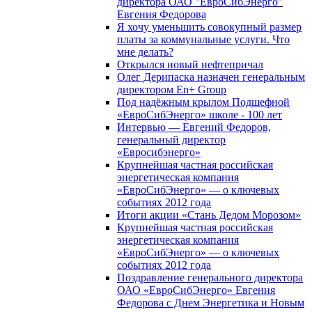
директора ОАО "ЕвроСибЭнерго"
Евгения Федорова
Я хочу уменьшить совокупный размер
платы за коммунальные услуги. Что
мне делать?
Открылся новый нефтепричал
Олег Дерипаска назначен генеральным
директором En+ Group
Под надёжным крылом Подшефной
«ЕвроСибЭнерго» школе - 100 лет
Интервью — Евгений Федоров,
генеральный директор
«Евросибэнерго»
Крупнейшая частная российская
энергетическая компания
«ЕвроСибЭнерго» — о ключевых
событиях 2012 года
Итоги акции «Стань Дедом Морозом»
Крупнейшая частная российская
энергетическая компания
«ЕвроСибЭнерго» — о ключевых
событиях 2012 года
Поздравление генерального директора
ОАО «ЕвроСибЭнерго» Евгения
Федорова с Днем Энергетика и Новым