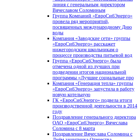
линия с генеральным директором
Вячеславом Соломиным
Группа Компаний «ЕвроСибЭнерго»
провела ряд мероприятий,
посвященных международному Дню
воды
Компания «Заводские сети» группы
«ЕвроСибЭнерго» расскажет
нижегородским школьникам о
процессе производства питьевой вод
Группа «ЕвроСибЭнерго» была
отмечена одной из лучших при
подведении итогов национальной
программы «Лучшие социальные про
Компания «Генерация тепла» группы
«ЕвроСибЭнерго» запустила в работу
новую котельную
ГК «ЕвроСибЭнерго» подвела итоги
производственной деятельности в 2014
году
Поздравление генерального директора
ОАО «ЕвроСибЭнерго» Вячеслава
Соломина с 8 марта
Поздравление Вячеслава Соломина с
Днём защитника Отечества