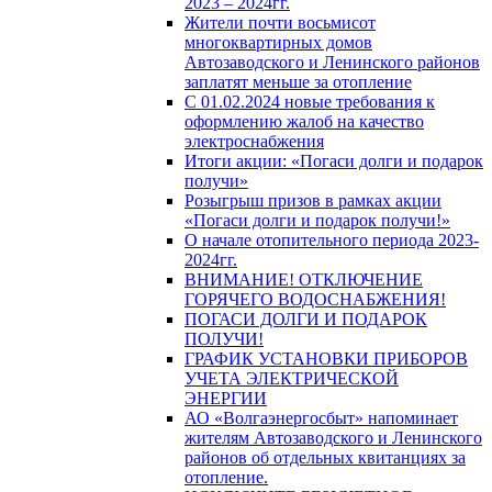
2023 – 2024гг.
Жители почти восьмисот
многоквартирных домов
Автозаводского и Ленинского районов
заплатят меньше за отопление
С 01.02.2024 новые требования к
оформлению жалоб на качество
электроснабжения
Итоги акции: «Погаси долги и подарок
получи»
Розыгрыш призов в рамках акции
«Погаси долги и подарок получи!»
О начале отопительного периода 2023-
2024гг.
ВНИМАНИЕ! ОТКЛЮЧЕНИЕ
ГОРЯЧЕГО ВОДОСНАБЖЕНИЯ!
ПОГАСИ ДОЛГИ И ПОДАРОК
ПОЛУЧИ!
ГРАФИК УСТАНОВКИ ПРИБОРОВ
УЧЕТА ЭЛЕКТРИЧЕСКОЙ
ЭНЕРГИИ
АО «Волгаэнергосбыт» напоминает
жителям Автозаводского и Ленинского
районов об отдельных квитанциях за
отопление.