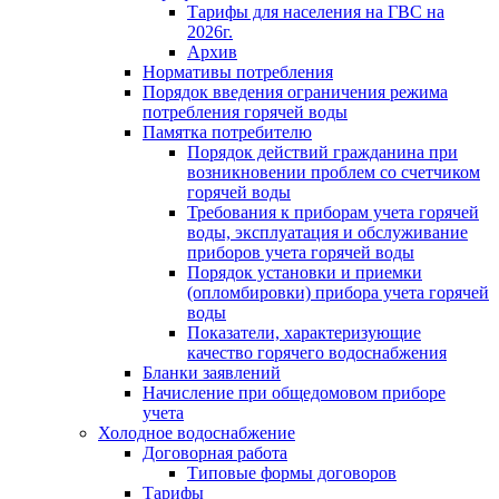
Тарифы для населения на ГВС на
2026г.
Архив
Нормативы потребления
Порядок введения ограничения режима
потребления горячей воды
Памятка потребителю
Порядок действий гражданина при
возникновении проблем со счетчиком
горячей воды
Требования к приборам учета горячей
воды, эксплуатация и обслуживание
приборов учета горячей воды
Порядок установки и приемки
(опломбировки) прибора учета горячей
воды
Показатели, характеризующие
качество горячего водоснабжения
Бланки заявлений
Начисление при общедомовом приборе
учета
Холодное водоснабжение
Договорная работа
Типовые формы договоров
Тарифы