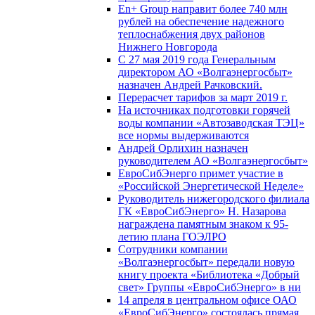
En+ Group направит более 740 млн
рублей на обеспечение надежного
теплоснабжения двух районов
Нижнего Новгорода
С 27 мая 2019 года Генеральным
директором АО «Волгаэнергосбыт»
назначен Андрей Рачковский.
Перерасчет тарифов за март 2019 г.
На источниках подготовки горячей
воды компании «Автозаводская ТЭЦ»
все нормы выдерживаются
Андрей Орлихин назначен
руководителем АО «Волгаэнергосбыт»
ЕвроСибЭнерго примет участие в
«Российской Энергетической Неделе»
Руководитель нижегородского филиала
ГК «ЕвроСибЭнерго» Н. Назарова
награждена памятным знаком к 95-
летию плана ГОЭЛРО
Сотрудники компании
«Волгаэнергосбыт» передали новую
книгу проекта «Библиотека «Добрый
свет» Группы «ЕвроСибЭнерго» в ни
14 апреля в центральном офисе ОАО
«ЕвроСибЭнерго» состоялась прямая