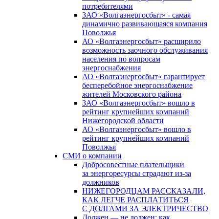
потребителями
ЗАО «Волгаэнергосбыт» - самая
динамично развивающаяся компания
Поволжья
АО «Волгаэнергосбыт» расширило
возможность заочного обслуживания
населения по вопросам
энергоснабжения
АО «Волгаэнергосбыт» гарантирует
бесперебойное энергоснабжение
жителей Московского района
ЗАО «Волгаэнергосбыт» вошло в
рейтинг крупнейших компаний
Нижегородской области
АО «Волгаэнергосбыт» вошло в
рейтинг крупнейших компаний
Поволжья
СМИ о компании
Добросовестные плательщики
за энергоресурсы страдают из-за
должников
НИЖЕГОРОДЦАМ РАССКАЗАЛИ,
КАК ЛЕГЧЕ РАСПЛАТИТЬСЯ
С ДОЛГАМИ ЗА ЭЛЕКТРИЧЕСТВО
Должен — не должен: как