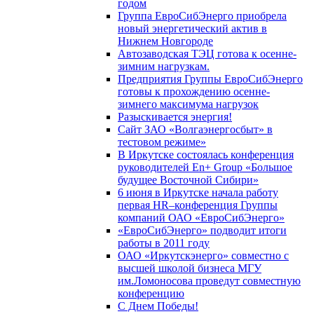
годом
Группа ЕвроСибЭнерго приобрела
новый энергетический актив в
Нижнем Новгороде
Автозаводская ТЭЦ готова к осенне-
зимним нагрузкам.
Предприятия Группы ЕвроСибЭнерго
готовы к прохождению осенне-
зимнего максимума нагрузок
Разыскивается энергия!
Сайт ЗАО «Волгаэнергосбыт» в
тестовом режиме»
В Иркутске состоялась конференция
руководителей En+ Group «Большое
будущее Восточной Сибири»
6 июня в Иркутске начала работу
первая HR–конференция Группы
компаний ОАО «ЕвроСибЭнерго»
«ЕвроСибЭнерго» подводит итоги
работы в 2011 году
ОАО «Иркутскэнерго» совместно с
высшей школой бизнеса МГУ
им.Ломоносова проведут совместную
конференцию
С Днем Победы!