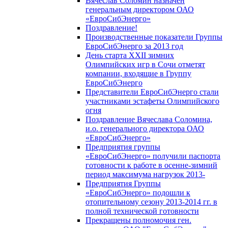
Вячеслав Соломин назначен
генеральным директором ОАО
«ЕвроСибЭнерго»
Поздравление!
Производственные показатели Группы
ЕвроСибЭнерго за 2013 год
День старта XXII зимних
Олимпийских игр в Сочи отметят
компании, входящие в Группу
ЕвроСибЭнерго
Представители ЕвроСибЭнерго стали
участниками эстафеты Олимпийского
огня
Поздравление Вячеслава Соломина,
и.о. генерального директора ОАО
«ЕвроСибЭнерго»
Предприятия группы
«ЕвроСибЭнерго» получили паспорта
готовности к работе в осенне-зимний
период максимума нагрузок 2013-
Предприятия Группы
«ЕвроСибЭнерго» подошли к
отопительному сезону 2013-2014 гг. в
полной технической готовности
Прекращены полномочия ген.