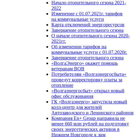
Начало отопительного сезона 2021-
2022
Изменение с 01.07.2021г. тарифов
на коммунальные услуги
Карта отключений энергоресурсов
Завершение отопительного сезона
О начале отопительного сезона 2020-
2021гг.
Об изменении тарифов на
коммунальные услуги с 01.07.2020г.
Завершение отопительного сезона
«ВолгаЭнерго» окажет помощь
ветеранам ВОВ
Потребителям «Волгаэнергосбыта»
проведут корректировку платы за
отопление
«Волгаэнергосбыт» открыл новый
офис обслуживания
ГК «Волгаэнерго» запустила новый
колл-центр для жителей
Автозаводского и Ленинского районов
Компания En+ Group направила не
менее 660 млн рублей на подготовку
своих энергетических активов в
Нижнем Новгороде к зим