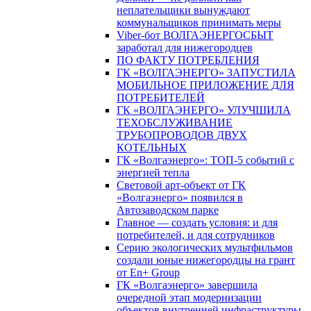
неплательщики вынуждают
коммунальщиков принимать меры
Viber-бот ВОЛГАЭНЕРГОСБЫТ
заработал для нижегородцев
ПО ФАКТУ ПОТРЕБЛЕНИЯ
ГК «ВОЛГАЭНЕРГО» ЗАПУСТИЛА
МОБИЛЬНОЕ ПРИЛОЖЕНИЕ ДЛЯ
ПОТРЕБИТЕЛЕЙ
ГК «ВОЛГАЭНЕРГО» УЛУЧШИЛА
ТЕХОБСЛУЖИВАНИЕ
ТРУБОПРОВОДОВ ДВУХ
КОТЕЛЬНЫХ
ГК «Волгаэнерго»: ТОП-5 событий с
энергией тепла
Световой арт-объект от ГК
«Волгаэнерго» появился в
Автозаводском парке
Главное — создать условия: и для
потребителей, и для сотрудников
Серию экологических мультфильмов
создали юные нижегородцы на грант
от En+ Group
ГК «Волгаэнерго» завершила
очередной этап модернизации
объектов внутренней инфраструктуры