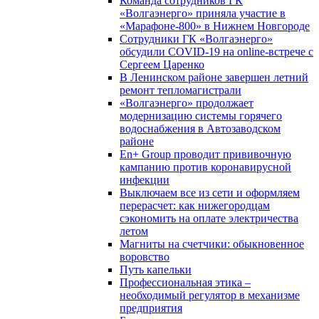
Команда сотрудников ГК
«Волгаэнерго» приняла участие в
«Марафоне-800» в Нижнем Новгороде
Сотрудники ГК «Волгаэнерго»
обсудили COVID-19 на online-встрече с
Сергеем Царенко
В Ленинском районе завершен летний
ремонт тепломагистрали
«Волгаэнерго» продолжает
модернизацию системы горячего
водоснабжения в Автозаводском
районе
En+ Group проводит прививочную
кампанию против коронавирусной
инфекции
Выключаем все из сети и оформляем
перерасчет: как нижегородцам
сэкономить на оплате электричества
летом
Магниты на счетчики: обыкновенное
воровство
Путь капельки
Профессиональная этика –
необходимый регулятор в механизме
предприятия