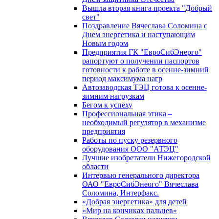
Вышла вторая книга проекта "Добрый
свет"
Поздравление Вячеслава Соломина с
Днем энергетика и наступающим
Новым годом
Предприятия ГК "ЕвроСибЭнерго"
рапортуют о получении паспортов
готовности к работе в осенне-зимний
период максимума нагр
Автозаводская ТЭЦ готова к осенне-
зимним нагрузкам
Бегом к успеху
Профессиональная этика –
необходимый регулятор в механизме
предприятия
Работы по пуску резервного
оборудования ООО "АТЭЦ"
Лучшие изобретатели Нижегородской
области
Интервью генерального директора
ОАО "ЕвроСибЭнеого" Вячеслава
Соломина, Интерфакс.
«Добрая энергетика» для детей
«Мир на кончиках пальцев»