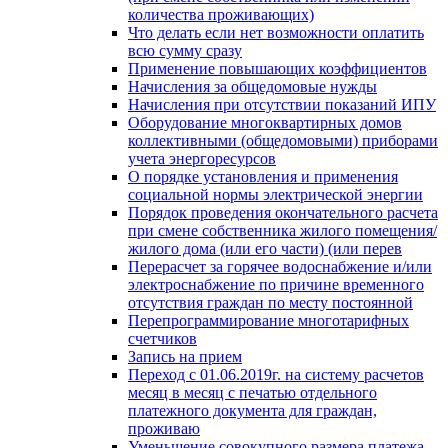
количества проживающих)
Что делать если нет возможности оплатить
всю сумму сразу
Применение повышающих коэффициентов
Начисления за общедомовые нужды
Начисления при отсутствии показаний ИПУ
Оборудование многоквартирных домов
коллективными (общедомовыми) приборами
учета энергоресурсов
О порядке установления и применения
социальной нормы электрической энергии
Порядок проведения окончательного расчета
при смене собственника жилого помещения/
жилого дома (или его части) (или перев
Перерасчет за горячее водоснабжение и/или
электроснабжение по причине временного
отсутствия граждан по месту постоянной
Перепрограммирование многотарифных
счетчиков
Запись на прием
Переход с 01.06.2019г. на систему расчетов
месяц в месяц с печатью отдельного
платежного документа для граждан,
проживаю
Уменьшение совокупного размера платежа